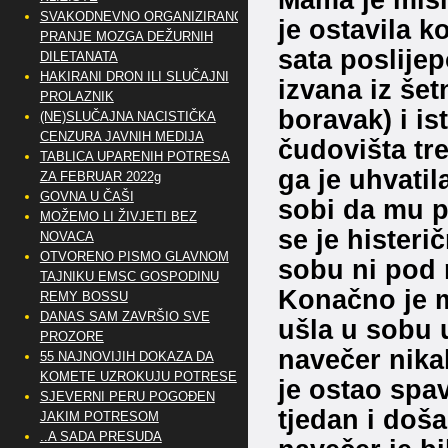
SVAKODNEVNO ORGANIZIRANO
je ostavila k
PRANJE MOZGA DEŽURNIH
sata poslijep
DILETANATA
HAKIRANI DRON ILI SLUČAJNI
izvana iz šet
PROLAZNIK
boravak) i is
(NE)SLUČAJNA NACISTIČKA
CENZURA JAVNIH MEDIJA
čudovišta tr
TABLICA UPARENIH POTRESA
ga je uhvatil
ZA FEBRUAR 2022g
GOVNA U ČAŠI
sobi da mu p
MOŽEMO LI ŽIVJETI BEZ
se je histeri
NOVACA
OTVORENO PISMO GLAVNOM
sobu ni pod 
TAJNIKU EMSC GOSPODINU
Konačno je m
REMY BOSSU
DANAS SAM ZAVRŠIO SVE
ušla u sobu u
PROZORE
navečer nikak
55 NAJNOVIJIH DOKAZA DA
KOMETE UZROKUJU POTRESE
je ostao spa
SJEVERNI PERU POGOĐEN
tjedan i doša
JAKIM POTRESOM
..A SADA PRESUDA