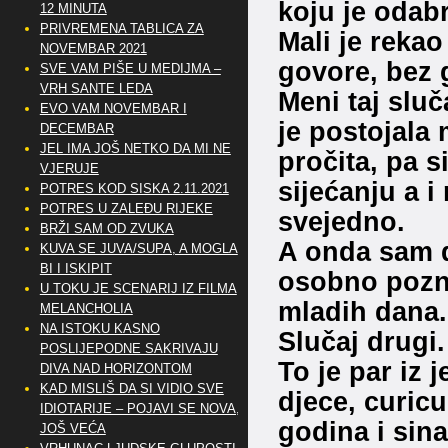
koju je odabr
12 MINUTA
PRIVREMENA TABLICA ZA
Mali je rekao
NOVEMBAR 2021
govore, bez 
SVE VAM PIŠE U MEDIJMA –
VRH SANTE LEDA
Meni taj sluča
EVO VAM NOVEMBAR I
je postojala
DECEMBAR
JEL IMA JOŠ NETKO DA MI NE
pročita, pa s
VJERUJE
sijećanju a i
POTRES KOD SISKA 2.11.2021
POTRES U ZALEĐU RIJEKE
svejedno.
BRŽI SAM OD ZVUKA
A onda sam do
KUVA SE JUVA/SUPA, A MOGLA
BI I ISKIPIT
osobno pozn
U TOKU JE SCENARIJ IZ FILMA
mladih dana.
MELANCHOLIA
NA ISTOKU KASNO
Slučaj drugi.
POSLIJEPODNE SAKRIVAJU
To je par iz 
DIVA NAD HORIZONTOM
KAD MISLIŠ DA SI VIDIO SVE
djece, curicu
IDIOTARIJE – POJAVI SE NOVA,..
godina i sin
JOŠ VEĆA