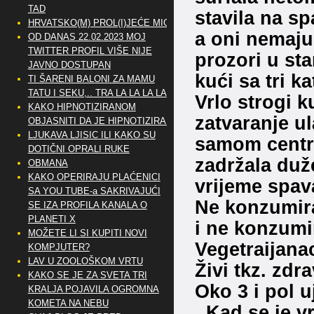
TAD
stavila na sp
HRVATSKO(M) PROL(I)JEĆE MIG
a oni nemaju
OD DANAS 22.02.2023 MOJ
TWITTER PROFIL VIŠE NIJE
prozori u sta
JAVNO DOSTUPAN
kući sa tri k
TI ŠARENI BALONI ZA MAMU
TATU I SEKU,.. TRA LA LA LA LA
Vrlo strogi 
KAKO HIPNOTIZIRANOM
zatvaranje ul
OBJASNITI DA JE HIPNOTIZIRAN
LJUKAVA LJISIC ILI KAKO SU
samom centru
DOTIČNI OPRALI RUKE
zadržala duže
OBMANA
KAKO OPERIRAJU PLAĆENICI
vrijeme spava
SA YOU TUBE-a SAKRIVAJUĆI
Ne konzumira 
SE IZA PROFILA KANALA O
PLANETI X
i ne konzumi
MOŽETE LI SI KUPITI NOVI
Vegetraijanac
KOMPJUTER?
LAV U ZOOLOŠKOM VRTU
Živi tkz. zdra
KAKO SE JE ZA SVETA TRI
Oko 3 i pol u
KRALJA POJAVILA OGROMNA
KOMETA NA NEBU
. Kad se je v