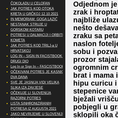
Odjednom je 
ČOKOLADU U CELOFAN
JAK POTRES KOD OTOKA
zrak i hroptat
KRETA U GRČKOJ 12.10.2021
najbliže ulaz
IN MEMORIAM: GOGA LAZIĆ
NESTANAK STRUJE U
nešto dešava
GORSKOM KOTARU
zraku sa pet
POTRESI U DALMACIJI I ORBITE
KOMETA
naslon fotelj
JAK POTRES KOD TRILJ-a U
sobu i pozva
HRVATSKOJ
LOG IN – SIGN IN FACISTBOOK –
prozor stajala
DRUGI DIO
ogromnim crni
Log In or Sign In – FASCISTBOOK
OČEKIVANI POTRES JE KASNIO
brat i mama i
DVA DANA
hipu curicu 
SVE JE JASNIJA VIDI VELIKA
SLIKA IZA ZAVJESE
stepenice va
OČEKUJE LI SLOVENIJA
bježali vrišču
RAZORNI POTRES
LISTA SINHRONIZIRANIH
pobjegli u gr
POTRESA IZ AUGUSTA 2021
sklopili oka 
JAKO NEVRIJEME U SLOVENIJI