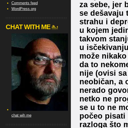
za sebe, jer 
Comments feed
WordPress.org
se dešavaju 
strahu i depr
CHAT WITH ME
u kojem jedin
takvom stanju
u isčekivanj
može nikako z
da to nekome 
nije (ovisi s
neobičan, a 
nerado govore
netko ne pro
se u to ne m
počeo pisati
chat wih me
razloga što 