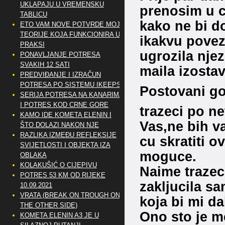
UKLAPAJU U VREMENSKU
prenosim u ci
TABLICU
kako ne bi do
ETO VAM NOVE POTVRDE MOJE
TEORIJE KOJA FUNKCIONIRA U
ikakvu poveza
PRAKSI
ugrozila njez
PONAVLJANJE POTRESA
SVAKIH 12 SATI
maila izostavi
PREDVIĐANJE I IZRAČUN
POTRESA PO SISTEMU IKEEPS
Postovani go
SERIJA POTRESA NA KANARIMA
I POTRES KOD CRNE GORE
trazeci po n
KAMO IDE KOMETA ELENIN I
Vas,ne bih v
ŠTO DOLAZI NAKON NJE
RAZLIKA IZMEĐU REFLEKSIJE
cu skratiti o
SVIJETLOSTI I OBJEKTA IZA
moguce.
OBLAKA
KOLAKUŠIĆ O CIJEPIVU
Naime trazec
POTRES 53 KM OD RIJEKE
zakljucila s
10.09.2021
VRATA (BREAK ON TROUGH ON
koja bi mi d
THE OTHER SIDE)
Ono sto je m
KOMETA ELENIN A3 JE U