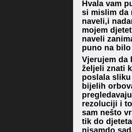
Hvala vam pu
si mislim da
naveli,i nada
mojem djetetu
naveli zanim
puno na bilo 
Vjerujem da 
željeli znati
poslala slik
bijelih orbova
pregledavajuć
rezoluciji i t
sam nešto vr
tik do djete
nisamdo sad