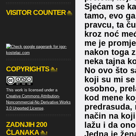
Sjećam se kak
VISITOR COUNTER
tamo, evo ga
pravcu, ta ču
kroz noć među
me je promje
nakon toga z
neka tajna ko
COPYRIGHTS
No ovo što s
koji su mi se
osobno, prel
This work is licensed under a
kod mene koj
Creative Commons Attribution-
Noncommercial-No Derivative Works
predrasuda, n
3.0 Unported License
.
način na koji
lažu i da ono
ZADNJIH 200
ČLANAKA
Jedna je žena