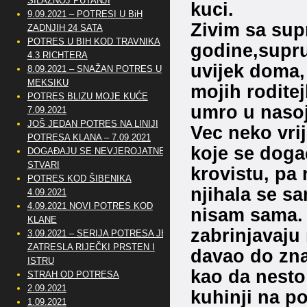
SILAZNOJ PUTANJI
kuci.
9.09.2021 – POTRESI U BiH
Zivim sa sup
ZADNJIH 24 SATA
POTRES U BIH KOD TRAVNIKA
godine,supru
4.3 RICHTERA
uvijek doma,
8.09.2021 – SNAŽAN POTRES U
MEKSIKU
mojih roditej
POTRES BLIZU MOJE KUĆE
umro u nasoj
7.09.2021
JOŠ JEDAN POTRES NA LINIJI
Vec neko vri
POTRESA KLANA – 7.09.2021
koje se doga
DOGAĐAJU SE NEVJEROJATNE
STVARI
krovistu, pa 
POTRES KOD ŠIBENIKA
njihala se s
4.09.2021
4.09.2021 NOVI POTRES KOD
nisam sama. 
KLANE
zabrinjavaju 
3.09.2021 – SERIJA POTRESA JE
ZATRESLA RIJEČKI PRSTEN I
davao do zna
ISTRU
kao da nesto
STRAH OD POTRESA
2.09.2021
kuhinji na p
1.09.2021