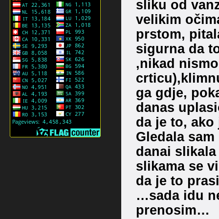
sliku od vanz
velikim očim
prstom, pital
sigurna da to
,nikad nismo 
crticu),klimn
ga gdje, pok
danas uplasio
da je to, ako
Gledala sam s
danai slikal
slikama se vid
da je to pras
…sada idu ne
prenosim…