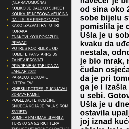
navečer je b
(NEPRAVOMOĆNA)
od sina oko 2
KOLIKO JE DALEKO SUNCE I
KOLIKA JE NJEGOVA VELIČINA
sobe bijelu s
DA LI SI SE PREPOZNAO?
pomislila je 
KAKO IZAZVATI RAT U TRI
KORAKA
Ušla je u sob
ZNAKOVI KOJI POKAZUJU
kvaku da uđe
PRAVAC
POTRES KOD RIJEKE OD
nestala, odn
KOMETE PANSTARRS U5
je bio mrak, 
ZA NEVJEROVATI
PRIVREMENA TABLICA ZA
čudan osjećaj
JANUAR 2022
da je pri tom
PARADOX ĐOKOVIĆ
INTERVIEW
ga je i izašl
KINESKI POTRES, PUCNJAVA I
u sebi. Gotov
ZDRAVA PAMET
POGLEDAJTE KOLIČINU
Ušla je u dne
SNIJEGA KOJA JE PALA ŠIROM
ostavila upal
SVIJETA
KOMETA PALOMAR UDARILA
joj iznad kuć
TURSKU SA 5.2 RICHTERA