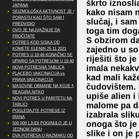
škrto iznosli
JAPANA
kako nisam n
SEIZMOLOŠKA AKTIVNOST JE U
PORASTU KAO ŠTO SAM I
slučaj, i sa
PREDVIDIO
toga tim dog
OVO JE NAJVAŽNIJE DA
PROČITATE
S obzirom da 
POTRES KOD SISKA OD
zajedno u sob
KOMETE ELENIN 25.11.2021
POTRES U 19:49 KONAČNO SE
riješiti što j
UPARIO SA POTRESOM U 19:40
imala nekakve
NOVA POTRESNA TABLICA
PLACEBO VAKCINACIJA vs
kad mali kaže
PRAVA VAKCINACIJA
čudovištem. 
MASOVNE OBMANE NA KOJE NE
REAGIRA NITKO
upiše alien i
NOVI POTRES U PARITETU NA
malome pa da 
TABLICI
POGLEDAJTE POTRESE IZ
izabrala sli
IRANA
onoga što je
500 000 LJUDI POGINULO JE U
JEDNOM DANU
slike i on je
DVA POTRESA U RAZMAKU OD