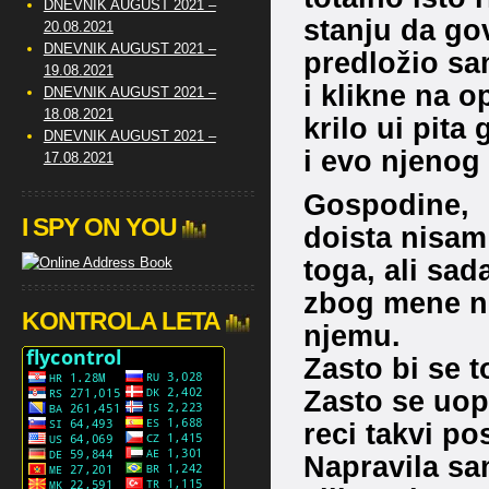
DNEVNIK AUGUST 2021 –
stanju da go
20.08.2021
DNEVNIK AUGUST 2021 –
predložio sa
19.08.2021
i klikne na o
DNEVNIK AUGUST 2021 –
18.08.2021
krilo ui pita
DNEVNIK AUGUST 2021 –
i evo njenog
17.08.2021
Gospodine,
I SPY ON YOU
doista nisam
toga, ali sad
zbog mene ne
KONTROLA LETA
njemu.
Zasto bi se t
Zasto se uop
reci takvi po
Napravila sam