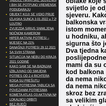
oblake koje s
TABLICE HRVATSKE SLOVENIJE
I BIH SE POTPUNO VREMENSKI
svijetlo je 
PODUDARAJU
sjeveru. Kako
OBJEKT KOJI SE VIDIO PRIJE
IZLASKA SUNCA 3.01.2022 u 7:25
balkonska vra
UJUTRO
istom moment
ZVIJEZDA SIRIUS SNIMLJENA
NOĆNOM KAMEROM
u hodniku, al
HIPER AKTIVNI POTRESI –
sigurna što je
MJESEC NA 21%
DANAŠNJI POTRESI 29.12.2021
Dva tjedna k
SA SVIH STRANA
poslijepodne
SITUACIJA NA NEBU DO KRAJA
2021 GODINE
mami da su o
KAKO SAM SE NA BADNJAK
kod balkona u
IZBLJUVAO OD SMIJEHA
POTRES OD 2.4 RICHTERA
da nema niko
KOGA SU PREŠUTLI
da nema niko
MEGA POTRESNA TABLICA SA
POVEZANIM POTRESIMA
skroz bez zr
KOMETA ATLAS Q3 AKTIVNA NA
sa velikim g
LOKALNOJ ORBITI
BEZ RIJEČI