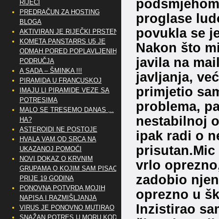
podsmjehom i
RIJEČI
PREDRAČUN ZA HOSTING
proglase ludo
BLOGA
povukla se je
AKTIVIRAN JE RIJEČKI PRSTEN
KOMETA PANSTARRS U5 JE
Nakon što mi 
ODMAH PORED POPLAVLJENIH
javila na mai
PODRUČJA
A SADA – ŠMINKA !!!
javljanja, v
PIRAMIDA U FRANCUSKOJ
primjetio sa
IMAJU LI PIRAMIDE VEZE SA
POTRESIMA
problema, pa
MALO SE TRESEMO DANAS ,..
nestabilnoj o
HA?
ASTEROIDI NE POSTOJE
ipak radi o 
HVALA VAM OD SRCA NA
prisutan.Mic 
UKAZANOJ POMOĆI
NOVI DOKAZ O KRVNIM
vrlo oprezno
GRUPAMA O KOJIM SAM PISAO
zadobio njen
PRIJE 19 GODINA
PONOVNA POTVRDA MOJIH
oprezno u šk
NAPISA I RAZMIŠLJANJA
Inzistirao sa
VIRUS JE PONOVNO MUTIRAO
SNAŽAN POTRES U MORU KOD