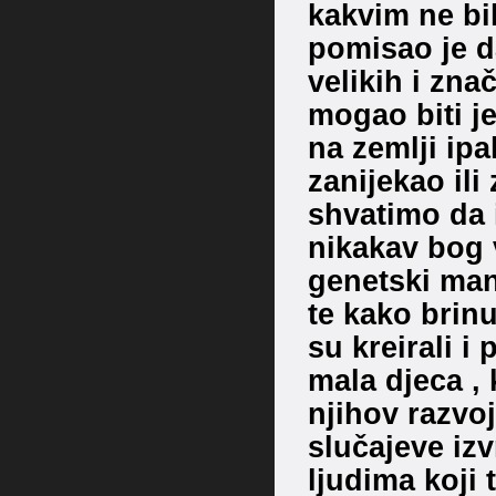
kakvim ne bi
pomisao je d
velikih i zna
mogao biti j
na zemlji ipa
zanijekao il
shvatimo da i
nikakav bog 
genetski mani
te kako brinu
su kreirali i 
mala djeca , 
njihov razvo
slučajeve izv
ljudima koji 