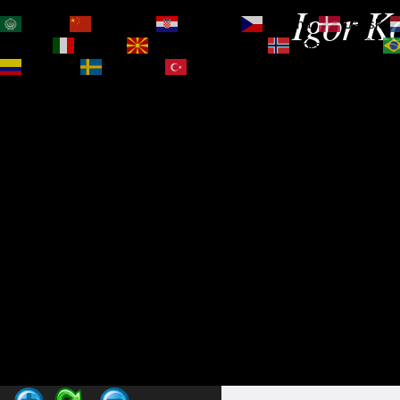
Igor Ko
العربية
简体中文
Hrvatski
Čeština‎
Dansk
Magyar
Italiano
Македонски јазик
Norsk bokmål
Español
Svenska
Türkçe