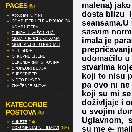
malena) jako 
PAGES
dosta blizu 
About me| O meni
seansama.U n
COMPUTER HELP – POMOĆ OKO
KOMPJUTERA
sasvim normal
DUHOVI U VAŠOJ KUĆI
imala je para
MOJA PREPORUKA VAMA
MOJE KNJIGE U PRODAJI
prepričavanj
NET- SHOP
udomaćilo u 
OTKUPNE CIJENE
SEKUNDARNIH SIROVINA
stvarima koj
SPONZORI BLOGA
koji to nisu 
SUBSCRIBER
VIDEO PLAYER
pa ovo ni ne
ZNAČENJE SNOVA
koji su mi se
doživljaje i
KATEGORIJE
u svojim do
POSTOVA
Uglavnom, sve
ANKETE
(14)
su me e- mai
DOKUMENTARNI FILMOVI
(104)