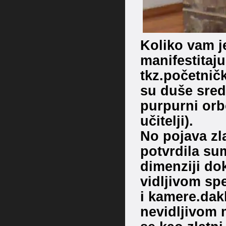
Koliko vam je
manifestitaju
tkz.početničk
su duše sredn
purpurni orbo
učitelji).
No pojava zl
potvrdila sum
dimenziji dok
vidljivom spe
i kamere.dakl
nevidljivom 