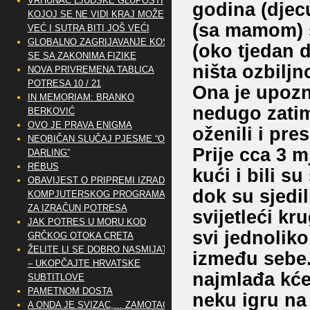
VRHUNAC LJUDSKE GLUPOSTI
godina (djec
KOJOJ SE NE VIDI KRAJ MOŽE
(sa mamom) 
VEĆ I SUTRA BITI JOŠ VEĆI
GLOBALNO ZAGRIJAVANJE KOSI
(oko tjedan d
SE SA ZAKONIMA FIZIKE
ništa ozbiljno
NOVA PRIVREMENA TABLICA
POTRESA 10 / 21
Ona je upozn
IN MEMORIAM: BRANKO
nedugo zatim
BERKOVIĆ
OVO JE PRAVA ENIGMA
oženili i pres
NEOBIČAN SLUČAJ PJESME “OH
Prije cca 3 m
DARLING”
REBUS
kući i bili s
OBAVIJEST O PRIPREMI IZRADE
dok su sjedil
KOMPJUTERSKOG PROGRAMA
ZA IZRAČUN POTRESA
svijetleći kru
JAK POTRES U MORU KOD
svi jednoliko
GRČKOG OTOKA CRETA
ŽELITE LI SE DOBRO NASMIJATI
između sebe. 
– UKOPČAJTE HRVATSKE
najmlađa kćer
SUBTITLOVE
PAMETNOM DOSTA
neku igru na
A ONDA JE SVIZAC,… ZAMOTAO