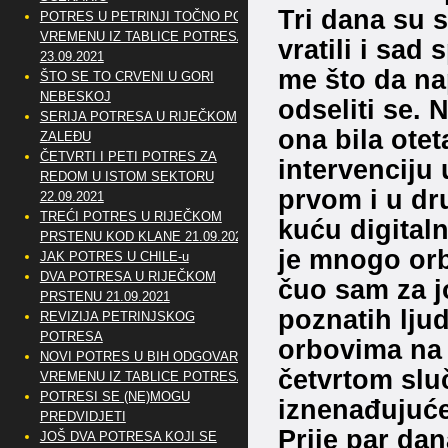
Tri dana su 
POTRES U PETRINJI TOČNO PO
VREMENU IZ TABLICE POTRESA
vratili i sad 
23.09.2021
me što da nap
ŠTO SE TO CRVENI U GORI
NEBESKOJ
odseliti se. 
SERIJA POTRESA U RIJEČKOM
ona bila otet
ZALEĐU
ČETVRTI I PETI POTRES ZA
intervenciju 
REDOM U ISTOM SEKTORU
prvom i u dr
22.09.2021
TREĆI POTRES U RIJEČKOM
kuću digital
PRSTENU KOD KLANE 21.09.2021
je mnogo orb
JAK POTRES U CHILE-u
DVA POTRESA U RIJEČKOM
čuo sam za j
PRSTENU 21.09.2021
poznatih ljud
REVIZIJA PETRINJSKOG
POTRESA
orbovima na d
NOVI POTRES U BIH ODGOVARA
četvrtom slu
VREMENU IZ TABLICE POTRESA
POTRESI SE (NE)MOGU
iznenađujuće
PREDVIDJETI
Prije par dan
JOŠ DVA POTRESA KOJI SE