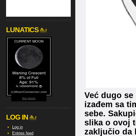
LUNATICS
Već dugo se 
the moon
izađem sa tim
sebe. Sakupi
LOG IN
slika o ovoj
Log in
zaključio da 
Entries feed