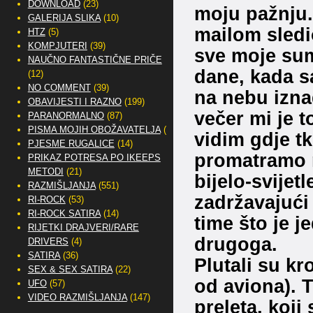
DOWNLOAD
(23)
moju pažnju.
GALERIJA SLIKA
(10)
mailom sledio
HTZ
(5)
KOMPJUTERI
(39)
sve moje sum
NAUČNO FANTASTIČNE PRIČE
dane, kada s
(12)
NO COMMENT
(39)
na nebu izna
OBAVIJESTI I RAZNO
(199)
večer mi je t
PARANORMALNO
(87)
PISMA MOJIH OBOŽAVATELJA
(2)
vidim gdje t
PJESME RUGALICE
(14)
promatramo n
PRIKAZ POTRESA PO IKEEPS
METODI
(21)
bijelo-svijet
RAZMIŠLJANJA
(551)
zadržavajući 
RI-ROCK
(53)
RI-ROCK SATIRA
(14)
time što je 
RIJETKI DRAJVERI/RARE
drugoga.
DRIVERS
(4)
SATIRA
(36)
Plutali su k
SEX & SEX SATIRA
(22)
od aviona). T
UFO
(57)
VIDEO RAZMIŠLJANJA
(147)
preleta, koji