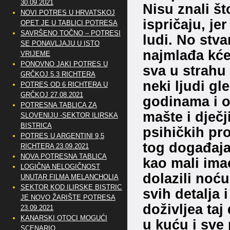
30.09.2021
Nisu znali št
NOVI POTRES U HRVATSKOJ
ispričaju, je
OPET JE U TABLICI POTRESA
SAVRŠENO TOČNO – POTRESI
ludi. No stva
SE PONAVLJAJU U ISTO
najmlađa kće
VRIJEME
PONOVNO JAKI POTRES U
sva u strahu i
GRČKOJ 5.3 RICHTERA
neki ljudi gl
POTRES OD 6 RICHTERA U
GRČKOJ 27.08.2021
godinama i on
POTRESNA TABLICA ZA
mašte i dječj
SLOVENIJU -SEKTOR ILIRSKA
BISTRICA
psihičkih p
POTRES U ARGENTINI 9,5
tog događaja 
RICHTERA 23.09.2021
NOVA POTRESNA TABLICA
kao mali ima
LOGIČNA NELOGIČNOST
dolazili noću
UNUTAR FILMA MELANCHOLIA
SEKTOR KOD ILIRSKE BISTRICE
svih detalja 
JE NOVO ŽARIŠTE POTRESA
doživljea taj
23.09.2021
KANARSKI OTOCI MOGUĆI
u kuću i sve p
SCENARIO