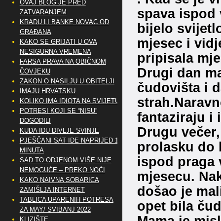
OVAJ BLOG JE PRED
spava ispod v
ZATVARANJEM
KRADU LI BANKE NOVAC OD
bijelo svijet
GRAĐANA
mjesec i vidj
KAKO SE GRIJATI U OVA
NESIGURNA VREMENA
pripisala mje
FARSA PRAVA NA OBIČNOM
Drugi dan ma
ČOVJEKU
ZAKON O NASILJU U OBITELJI
čudovišta i d
IMAJU HRVATSKU
strah.Naravn
KOLIKO IMA IDIOTA NA SVIJETU?
POTRESI KOJI SE “NISU”
fantaziraju i 
DOGODILI
Drugu večer, 
KUDA IDU DIVLJE SVINJE
PJEŠČANI SAT IDE NAPRIJED 10
prolasku do 
MINUTA
ispod praga v
SAD TO ODJENOM VIŠE NIJE
NEMOGUĆE – PREKO NOĆI
mjesecu. Nako
KAKO NAIVNA SOBARICA
došao je mal
ZAMIŠLJA INTERNET
TABLICA UPARENIH POTRESA
opet bila čud
ZA MAY/ SVIBANJ 2022
Mama je misli
KLIZIŠTE