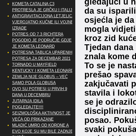
gledajući u n
KOMETA CATALINA C3
da su isparil
PROTRESLA JE GRČKU I ITALIJU
ANTIGRAVITACIJONA LETJELICA
osjećla je da 
VJEROJATNO KUĆNE ILI VOJNE
mogla vidjeti
IZRADE
POTRES OD 7.3 RICHTERA
kroz zid kuće
POGODIO JE PODRUČJE GDJE
Tjedan dana o
JE KOMETA LEONARD
POTRESNA TABLICA UPARENIH
znala kome d
POTRESA ZA DECEMBAR 2021
To se je nast
TORNADO U MAYFIELD
KENTUCKY I KOMETA LEONARD
prešao spava
ZEMLJA NIJE GLOBUS – VEĆ
zakjučavati p
SAMO POLA GLOBUSA
OVO SU POTRESI U PRVIH 9
stavila i loko
DANA U DECEMBRU
se je odrazil
JUTARNJA IDILA
POGLEDAJTE!!!!
discipliniran
SEIZMOLOŠKA AKTIVNOST JE
posao. Pokuša
VEĆA OD PRIKAZANE
MLADIĆ UMRO OD KORONE A
svaki pokuša
EVO KOJE SU MU BILE ZADNJE