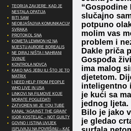
“Gospodine K
TEORIJA ZAVJERE: KAD JE
NESTALA OPATIJA
slučajno sam 
BITI SAM
potpuno olak
NEOBJAŠNJIVA KOMUNIKACIJA
SVRAKA
molim vas mo
PROTOKOL SNA
problem i ne
KOMETA LEMMON H2 NA
MJESTU AURORE BOREALIS
Dakle priča p
NE DIRAJ NIŠTA I NAHRANI
Gospođa živi
SVINJE
KONTROLA NOVCA
ima malog sin
KAKO NAS JEBU ILI ŠTO JE TO
djetetom. Dij
MATRIX
I NEED HELP FROM PEOPLE
inteligentno
WHO LIVE IN USA
je kući sa ma
LINKOVI NA FILMOVE KOJE
MORATE POGLEDATI
jednog ljeta.
ZATVOREN MI JE YOU TUBE
Bilo je jako 
KANAL “AGAINST THE GRAIN”
IGOR KOSTELAC – NOT GUILTY
je gledao crt
GOVNO I ISTINA UVIJEK
surfala netom
ISPLIVAJU NA POVRŠINU – KAD