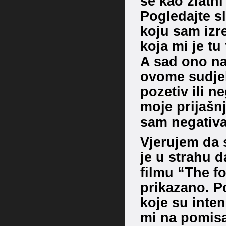
se kao zlatn
Pogledajte sl
koju sam izr
koja mi je tu
A sad ono na
ovome sudjel
pozetiv ili n
moje prijašnj
sam negativ
Vjerujem da 
je u strahu d
filmu “The fo
prikazano. Po
koje su inten
mi na pomisa