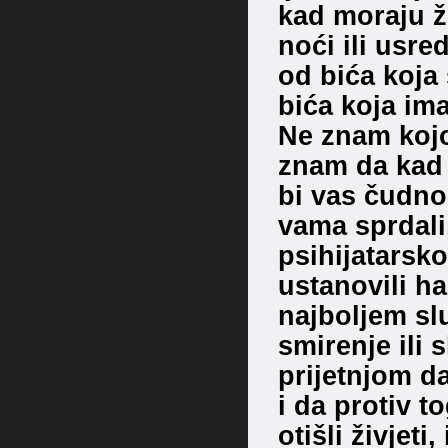
kad moraju ž
noći ili usre
od bića koja 
bića koja im
Ne znam kojoj
znam da kad b
bi vas čudno
vama sprdali,
psihijatarsk
ustanovili ha
najboljem slu
smirenje ili 
prijetnjom d
i da protiv 
otišli živjet