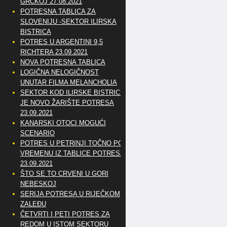
GRČKOJ 27.08.2021
POTRESNA TABLICA ZA
SLOVENIJU -SEKTOR ILIRSKA
BISTRICA
POTRES U ARGENTINI 9,5
RICHTERA 23.09.2021
NOVA POTRESNA TABLICA
LOGIČNA NELOGIČNOST
UNUTAR FILMA MELANCHOLIA
SEKTOR KOD ILIRSKE BISTRICE
JE NOVO ŽARIŠTE POTRESA
23.09.2021
KANARSKI OTOCI MOGUĆI
SCENARIO
POTRES U PETRINJI TOČNO PO
VREMENU IZ TABLICE POTRESA
23.09.2021
ŠTO SE TO CRVENI U GORI
NEBESKOJ
SERIJA POTRESA U RIJEČKOM
ZALEĐU
ČETVRTI I PETI POTRES ZA
REDOM U ISTOM SEKTORU