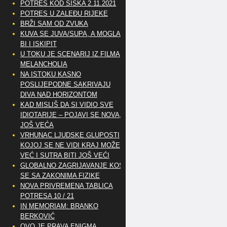
POTRES KOD SISKA 2.11.2021
POTRES U ZALEĐU RIJEKE
BRŽI SAM OD ZVUKA
KUVA SE JUVA/SUPA, A MOGLA
BI I ISKIPIT
U TOKU JE SCENARIJ IZ FILMA
MELANCHOLIA
NA ISTOKU KASNO
POSLIJEPODNE SAKRIVAJU
DIVA NAD HORIZONTOM
KAD MISLIŠ DA SI VIDIO SVE
IDIOTARIJE – POJAVI SE NOVA,..
JOŠ VEĆA
VRHUNAC LJUDSKE GLUPOSTI
KOJOJ SE NE VIDI KRAJ MOŽE
VEĆ I SUTRA BITI JOŠ VEĆI
GLOBALNO ZAGRIJAVANJE KOSI
SE SA ZAKONIMA FIZIKE
NOVA PRIVREMENA TABLICA
POTRESA 10 / 21
IN MEMORIAM: BRANKO
BERKOVIĆ
OVO JE PRAVA ENIGMA