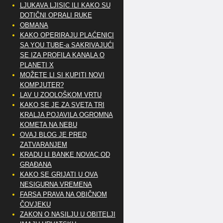
LJUKAVA LJISIC ILI KAKO SU
DOTIČNI OPRALI RUKE
OBMANA
KAKO OPERIRAJU PLAĆENICI
SA YOU TUBE-a SAKRIVAJUĆI
SE IZA PROFILA KANALA O
PLANETI X
MOŽETE LI SI KUPITI NOVI
KOMPJUTER?
LAV U ZOOLOŠKOM VRTU
KAKO SE JE ZA SVETA TRI
KRALJA POJAVILA OGROMNA
KOMETA NA NEBU
OVAJ BLOG JE PRED
ZATVARANJEM
KRADU LI BANKE NOVAC OD
GRAĐANA
KAKO SE GRIJATI U OVA
NESIGURNA VREMENA
FARSA PRAVA NA OBIČNOM
ČOVJEKU
ZAKON O NASILJU U OBITELJI