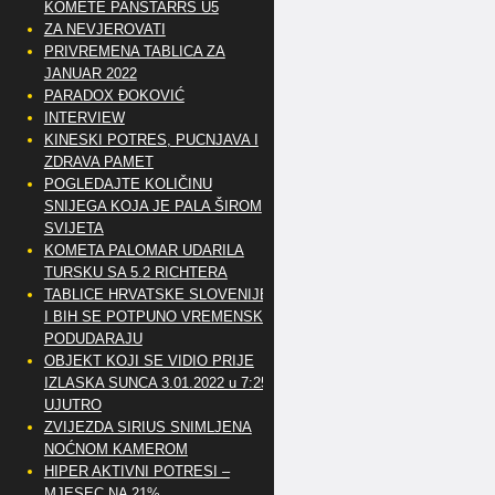
KOMETE PANSTARRS U5
ZA NEVJEROVATI
PRIVREMENA TABLICA ZA
JANUAR 2022
PARADOX ĐOKOVIĆ
INTERVIEW
KINESKI POTRES, PUCNJAVA I
ZDRAVA PAMET
POGLEDAJTE KOLIČINU
SNIJEGA KOJA JE PALA ŠIROM
SVIJETA
KOMETA PALOMAR UDARILA
TURSKU SA 5.2 RICHTERA
TABLICE HRVATSKE SLOVENIJE
I BIH SE POTPUNO VREMENSKI
PODUDARAJU
OBJEKT KOJI SE VIDIO PRIJE
IZLASKA SUNCA 3.01.2022 u 7:25
UJUTRO
ZVIJEZDA SIRIUS SNIMLJENA
NOĆNOM KAMEROM
HIPER AKTIVNI POTRESI –
MJESEC NA 21%