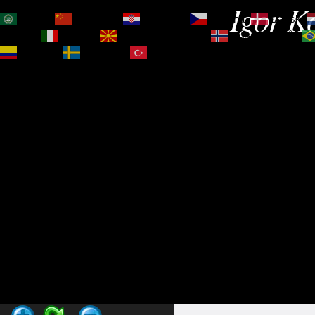
Igor Ko
العربية
简体中文
Hrvatski
Čeština‎
Dansk
Magyar
Italiano
Македонски јазик
Norsk bokmål
Español
Svenska
Türkçe