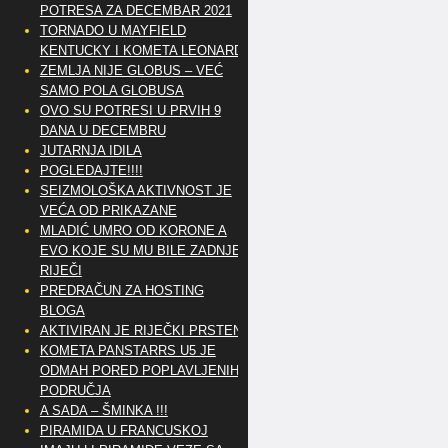
POTRESA ZA DECEMBAR 2021
TORNADO U MAYFIELD
KENTUCKY I KOMETA LEONARD
ZEMLJA NIJE GLOBUS – VEĆ
SAMO POLA GLOBUSA
OVO SU POTRESI U PRVIH 9
DANA U DECEMBRU
JUTARNJA IDILA
POGLEDAJTE!!!!
SEIZMOLOŠKA AKTIVNOST JE
VEĆA OD PRIKAZANE
MLADIĆ UMRO OD KORONE A
EVO KOJE SU MU BILE ZADNJE
RIJEČI
PREDRAČUN ZA HOSTING
BLOGA
AKTIVIRAN JE RIJEČKI PRSTEN
KOMETA PANSTARRS U5 JE
ODMAH PORED POPLAVLJENIH
PODRUČJA
A SADA – ŠMINKA !!!
PIRAMIDA U FRANCUSKOJ