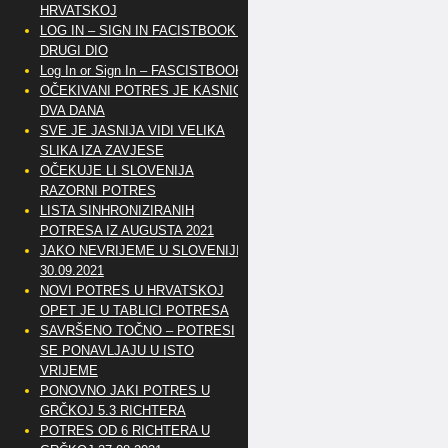
HRVATSKOJ
LOG IN – SIGN IN FACISTBOOK –
DRUGI DIO
Log In or Sign In – FASCISTBOOK
OČEKIVANI POTRES JE KASNIO
DVA DANA
SVE JE JASNIJA VIDI VELIKA
SLIKA IZA ZAVJESE
OČEKUJE LI SLOVENIJA
RAZORNI POTRES
LISTA SINHRONIZIRANIH
POTRESA IZ AUGUSTA 2021
JAKO NEVRIJEME U SLOVENIJI
30.09.2021
NOVI POTRES U HRVATSKOJ
OPET JE U TABLICI POTRESA
SAVRŠENO TOČNO – POTRESI
SE PONAVLJAJU U ISTO
VRIJEME
PONOVNO JAKI POTRES U
GRČKOJ 5.3 RICHTERA
POTRES OD 6 RICHTERA U