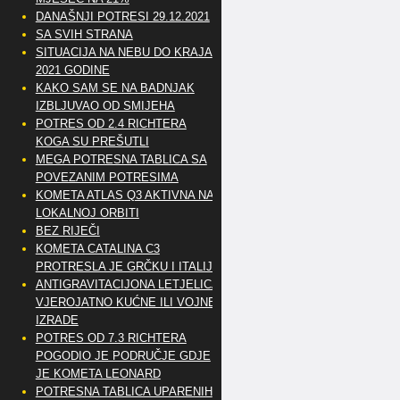
DANAŠNJI POTRESI 29.12.2021
SA SVIH STRANA
SITUACIJA NA NEBU DO KRAJA
2021 GODINE
KAKO SAM SE NA BADNJAK
IZBLJUVAO OD SMIJEHA
POTRES OD 2.4 RICHTERA
KOGA SU PREŠUTLI
MEGA POTRESNA TABLICA SA
POVEZANIM POTRESIMA
KOMETA ATLAS Q3 AKTIVNA NA
LOKALNOJ ORBITI
BEZ RIJEČI
KOMETA CATALINA C3
PROTRESLA JE GRČKU I ITALIJU
ANTIGRAVITACIJONA LETJELICA
VJEROJATNO KUĆNE ILI VOJNE
IZRADE
POTRES OD 7.3 RICHTERA
POGODIO JE PODRUČJE GDJE
JE KOMETA LEONARD
POTRESNA TABLICA UPARENIH