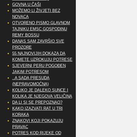
GOVNA U ČAŠI
MOŽEMO LI ŽIVJETI BEZ
NOVACA
OTVORENO PISMO GLAVNOM
TAJNIKU EMSC GOSPODINU
REMY BOSSU
DANAS SAM ZAVRŠIO SVE
PROZORE
55 NAJNOVIJIH DOKAZA DA
KOMETE UZROKUJU POTRESE
SJEVERNI PERU POGOĐEN
JAKIM POTRESOM
..A SADA PRESUDA
(NEPRAVOMOĆNA)
KOLIKO JE DALEKO SUNCE I
KOLIKA JE NJEGOVA VELIČINA
DA LI SI SE PREPOZNAO?
KAKO IZAZVATI RAT U TRI
KORAKA
ZNAKOVI KOJI POKAZUJU
PRAVAC
POTRES KOD RIJEKE OD