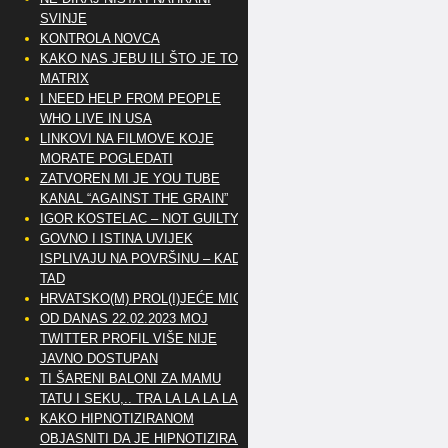
SVINJE
KONTROLA NOVCA
KAKO NAS JEBU ILI ŠTO JE TO
MATRIX
I NEED HELP FROM PEOPLE
WHO LIVE IN USA
LINKOVI NA FILMOVE KOJE
MORATE POGLEDATI
ZATVOREN MI JE YOU TUBE
KANAL “AGAINST THE GRAIN”
IGOR KOSTELAC – NOT GUILTY
GOVNO I ISTINA UVIJEK
ISPLIVAJU NA POVRŠINU – KAD
TAD
HRVATSKO(M) PROL(I)JEĆE MIG
OD DANAS 22.02.2023 MOJ
TWITTER PROFIL VIŠE NIJE
JAVNO DOSTUPAN
TI ŠARENI BALONI ZA MAMU
TATU I SEKU,.. TRA LA LA LA LA
KAKO HIPNOTIZIRANOM
OBJASNITI DA JE HIPNOTIZIRAN