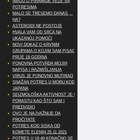
IMAJU LI PIRAMIDE VEZE SA
POTRESIMA
MALO SE TRESEMO DANAS ,..
HA?
ASTEROIDI NE POSTOJE
HVALA VAM OD SRCA NA
UKAZANOJ POMOĆI
NOVI DOKAZ O KRVNIM
GRUPAMA O KOJIM SAM PISAO
PRIJE 19 GODINA
PONOVNA POTVRDA MOJIH
NAPISA I RAZMIŠLJANJA
VIRUS JE PONOVNO MUTIRAO
SNAŽAN POTRES U MORU KOD
JAPANA
SEIZMOLOŠKA AKTIVNOST JE U
PORASTU KAO ŠTO SAM I
PREDVIDIO
OVO JE NAJVAŽNIJE DA
PROČITATE
POTRES KOD SISKA OD
KOMETE ELENIN 25.11.2021
POTRES U 19:49 KONAČNO SE