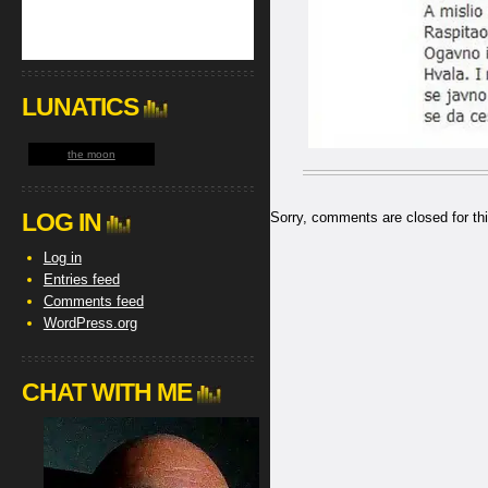
LUNATICS
the moon
LOG IN
Sorry, comments are closed for thi
Log in
Entries feed
Comments feed
WordPress.org
CHAT WITH ME