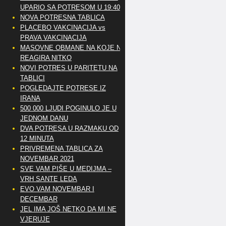
UPARIO SA POTRESOM U 19:40
NOVA POTRESNA TABLICA
PLACEBO VAKCINACIJA vs
PRAVA VAKCINACIJA
MASOVNE OBMANE NA KOJE NE
REAGIRA NITKO
NOVI POTRES U PARITETU NA
TABLICI
POGLEDAJTE POTRESE IZ
IRANA
500 000 LJUDI POGINULO JE U
JEDNOM DANU
DVA POTRESA U RAZMAKU OD
12 MINUTA
PRIVREMENA TABLICA ZA
NOVEMBAR 2021
SVE VAM PIŠE U MEDIJMA –
VRH SANTE LEDA
EVO VAM NOVEMBAR I
DECEMBAR
JEL IMA JOŠ NETKO DA MI NE
VJERUJE