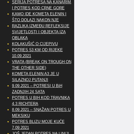
SERIJA POTRESA NA KANARIMA
I POTRES KOD CRNE GORE
KAMO IDE KOMETA ELENIN I
ŠTO DOLAZI NAKON NJE
RAZLIKA IZMEĐU REFLEKSIJE
SVIJETLOSTI I OBJEKTA IZA
OBLAKA
KOLAKUŠIĆ O CIJEPIVU
POTRES 53 KM OD RIJEKE
10.09.2021
VRATA (BREAK ON TROUGH ON
THE OTHER SIDE)
KOMETA ELENIN A3 JE U
SILAZNOJ PUTANJI
9.09.2021 – POTRESI U BiH
ZADNJIH 24 SATA
POTRES U BIH KOD TRAVNIKA
4.3 RICHTERA
8.09.2021 – SNAŽAN POTRES U
MEKSIKU
POTRES BLIZU MOJE KUĆE
7.09.2021
JOŠ JEDAN POTRES NA LINIJI