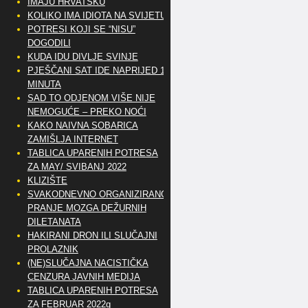
IMAJU HRVATSKU
KOLIKO IMA IDIOTA NA SVIJETU?
POTRESI KOJI SE “NISU”
DOGODILI
KUDA IDU DIVLJE SVINJE
PJEŠČANI SAT IDE NAPRIJED 10
MINUTA
SAD TO ODJENOM VIŠE NIJE
NEMOGUĆE – PREKO NOĆI
KAKO NAIVNA SOBARICA
ZAMIŠLJA INTERNET
TABLICA UPARENIH POTRESA
ZA MAY/ SVIBANJ 2022
KLIZIŠTE
SVAKODNEVNO ORGANIZIRANO
PRANJE MOZGA DEŽURNIH
DILETANATA
HAKIRANI DRON ILI SLUČAJNI
PROLAZNIK
(NE)SLUČAJNA NACISTIČKA
CENZURA JAVNIH MEDIJA
TABLICA UPARENIH POTRESA
ZA FEBRUAR 2022g