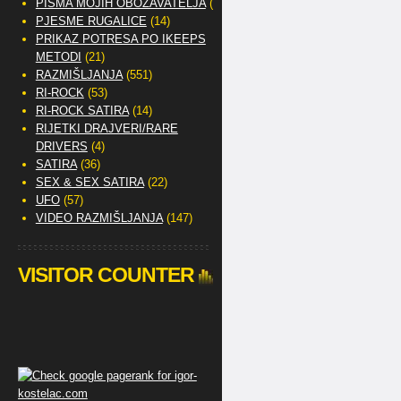
PISMA MOJIH OBOŽAVATELJA
(2)
PJESME RUGALICE
(14)
PRIKAZ POTRESA PO IKEEPS
METODI
(21)
RAZMIŠLJANJA
(551)
RI-ROCK
(53)
RI-ROCK SATIRA
(14)
RIJETKI DRAJVERI/RARE
DRIVERS
(4)
SATIRA
(36)
SEX & SEX SATIRA
(22)
UFO
(57)
VIDEO RAZMIŠLJANJA
(147)
VISITOR COUNTER