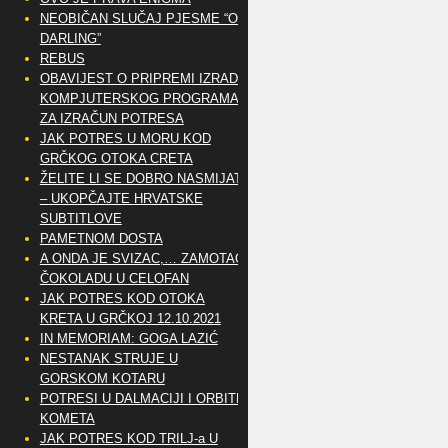
NEOBIČAN SLUČAJ PJESME “OH
DARLING”
REBUS
OBAVIJEST O PRIPREMI IZRADE
KOMPJUTERSKOG PROGRAMA
ZA IZRAČUN POTRESA
JAK POTRES U MORU KOD
GRČKOG OTOKA CRETA
ŽELITE LI SE DOBRO NASMIJATI
– UKOPČAJTE HRVATSKE
SUBTITLOVE
PAMETNOM DOSTA
A ONDA JE SVIZAC,… ZAMOTAO
ČOKOLADU U CELOFAN
JAK POTRES KOD OTOKA
KRETA U GRČKOJ 12.10.2021
IN MEMORIAM: GOGA LAZIĆ
NESTANAK STRUJE U
GORSKOM KOTARU
POTRESI U DALMACIJI I ORBITE
KOMETA
JAK POTRES KOD TRILJ-a U