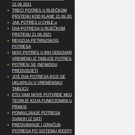
22.09.2021
TREĆI POTRES U RIJEČKOM
PRSTENU KOD KLANE 21.09.2021
JAK POTRES U CHILE-u
DVA POTRESA U RIJEČKOM
PRSTENU 21.09.2021
REVIZIJA PETRINJSKOG
POTRESA
NOVI POTRES U BIH ODGOVARA
VREMENU IZ TABLICE POTRESA
POTRESI SE (NE)MOGU
PREDVIDJETI
JOŠ DVA POTRESA KOJI SE
UKLAPAJU U VREMENSKU
TABLICU
ETO VAM NOVE POTVRDE MOJE
TEORIJE KOJA FUNKCIONIRA U
PRAKSI
PONAVLJANJE POTRESA
SVAKIH 12 SATI
PREDVIĐANJE I IZRAČUN
POTRESA PO SISTEMU IKEEPS