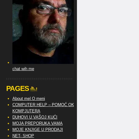
chat wih me
PAGES
About me| O meni
COMPUTER HELP – POMOĆ OKO
KOMPJUTERA
DUHOVI U VAŠOJ KUĆI
MOJA PREPORUKA VAMA
MOJE KNJIGE U PRODAJI
NET- SHOP