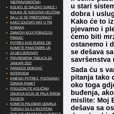
(NEPRAVOMOĆNA)
u stari sist
KOLIKO JE DALEKO SUNCE I
dobra i uslu
KOLIKA JE NJEGOVA VELIČINA
DA LI SI SE PREPOZNAO?
Kako će to i
KAKO IZAZVATI RAT U TRI
pjevamo i ple
KORAKA
ZNAKOVI KOJI POKAZUJU
ćemo biti mr
PRAVAC
ostanemo i d
POTRES KOD RIJEKE OD
KOMETE PANSTARRS U5
se dešava sa
ZA NEVJEROVATI
savršenstva 
PRIVREMENA TABLICA ZA
JANUAR 2022
Sada ću s va
PARADOX ĐOKOVIĆ
INTERVIEW
pitanja tako 
KINESKI POTRES, PUCNJAVA I
oko toga gd
ZDRAVA PAMET
POGLEDAJTE KOLIČINU
buđenja, ako 
SNIJEGA KOJA JE PALA ŠIROM
mislite: Moj 
SVIJETA
KOMETA PALOMAR UDARILA
dešava sa os
TURSKU SA 5.2 RICHTERA