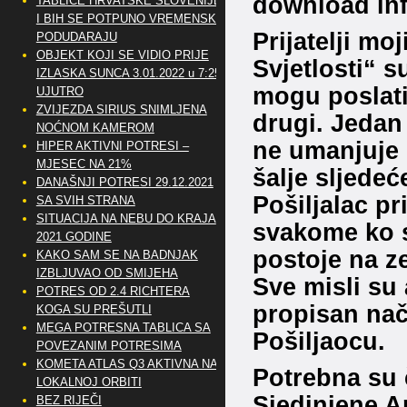
download inf
TABLICE HRVATSKE SLOVENIJE
I BIH SE POTPUNO VREMENSKI
Prijatelji mo
PODUDARAJU
OBJEKT KOJI SE VIDIO PRIJE
Svjetlosti“ s
IZLASKA SUNCA 3.01.2022 u 7:25
mogu poslati
UJUTRO
ZVIJEZDA SIRIUS SNIMLJENA
drugi. Jedan 
NOĆNOM KAMEROM
ne umanjuje 
HIPER AKTIVNI POTRESI –
MJESEC NA 21%
šalje sljede
DANAŠNJI POTRESI 29.12.2021
Pošiljalac p
SA SVIH STRANA
SITUACIJA NA NEBU DO KRAJA
svakome ko se
2021 GODINE
postoje na z
KAKO SAM SE NA BADNJAK
IZBLJUVAO OD SMIJEHA
Sve misli su 
POTRES OD 2.4 RICHTERA
propisan nač
KOGA SU PREŠUTLI
MEGA POTRESNA TABLICA SA
Pošiljaocu.
POVEZANIM POTRESIMA
KOMETA ATLAS Q3 AKTIVNA NA
Potrebna su č
LOKALNOJ ORBITI
Sjedinjene Am
BEZ RIJEČI