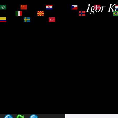
Igor Ko
العربية
简体中文
Hrvatski
Čeština‎
Dansk
Magyar
Italiano
Македонски јазик
Norsk bokmål
Español
Svenska
Türkçe