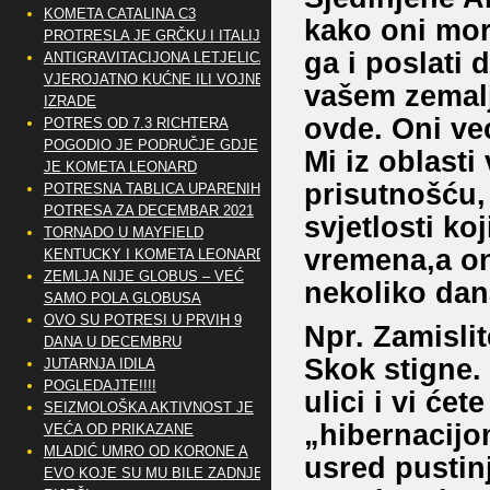
KOMETA CATALINA C3
kako oni mora
PROTRESLA JE GRČKU I ITALIJU
ga i poslati d
ANTIGRAVITACIJONA LETJELICA
VJEROJATNO KUĆNE ILI VOJNE
vašem zemal
IZRADE
ovde. Oni ve
POTRES OD 7.3 RICHTERA
POGODIO JE PODRUČJE GDJE
Mi iz oblast
JE KOMETA LEONARD
prisutnošću,
POTRESNA TABLICA UPARENIH
POTRESA ZA DECEMBAR 2021
svjetlosti ko
TORNADO U MAYFIELD
vremena,a on
KENTUCKY I KOMETA LEONARD
ZEMLJA NIJE GLOBUS – VEĆ
nekoliko dan
SAMO POLA GLOBUSA
OVO SU POTRESI U PRVIH 9
Npr. Zamisli
DANA U DECEMBRU
Skok stigne. 
JUTARNJA IDILA
POGLEDAJTE!!!!
ulici i vi ćet
SEIZMOLOŠKA AKTIVNOST JE
„hibernacijo
VEĆA OD PRIKAZANE
MLADIĆ UMRO OD KORONE A
usred pustin
EVO KOJE SU MU BILE ZADNJE