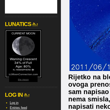
LUNATICS
Rijetko na b
the moon
ovoga prenos
sam napisao 
LOG IN
nema smisla,
Log in
napisati nek
Entries feed