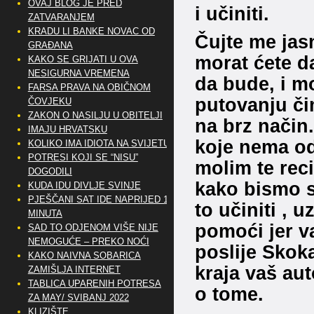
OVAJ BLOG JE PRED
i učiniti.
ZATVARANJEM
KRADU LI BANKE NOVAC OD
Čujte me jasn
GRAĐANA
morat ćete d
KAKO SE GRIJATI U OVA
NESIGURNA VREMENA
da bude, i m
FARSA PRAVA NA OBIČNOM
putovanju či
ČOVJEKU
ZAKON O NASILJU U OBITELJI
na brz način.
IMAJU HRVATSKU
koje nema od
KOLIKO IMA IDIOTA NA SVIJETU?
POTRESI KOJI SE “NISU”
molim te reci
DOGODILI
kako bismo s
KUDA IDU DIVLJE SVINJE
PJEŠČANI SAT IDE NAPRIJED 10
to učiniti , 
MINUTA
pomoći jer va
SAD TO ODJENOM VIŠE NIJE
NEMOGUĆE – PREKO NOĆI
poslije Skoka
KAKO NAIVNA SOBARICA
kraja vaš au
ZAMIŠLJA INTERNET
TABLICA UPARENIH POTRESA
o tome.
ZA MAY/ SVIBANJ 2022
KLIZIŠTE