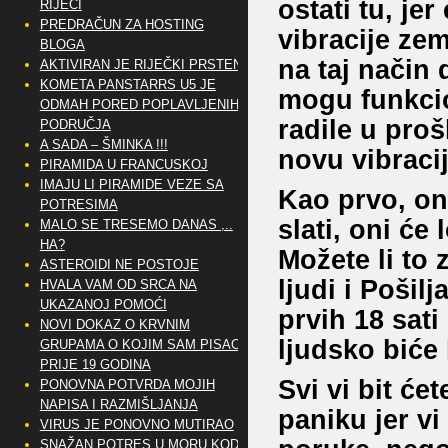
ostati tu, je
RIJEČI
PREDRAČUN ZA HOSTING
vibracije ze
BLOGA
na taj način
AKTIVIRAN JE RIJEČKI PRSTEN
KOMETA PANSTARRS U5 JE
mogu funkcion
ODMAH PORED POPLAVLJENIH
radile u proš
PODRUČJA
A SADA – ŠMINKA !!!
novu vibracij
PIRAMIDA U FRANCUSKOJ
IMAJU LI PIRAMIDE VEZE SA
Kao prvo, on
POTRESIMA
slati, oni će 
MALO SE TRESEMO DANAS ,..
HA?
Možete li to 
ASTEROIDI NE POSTOJE
ljudi i Pošil
HVALA VAM OD SRCA NA
UKAZANOJ POMOĆI
prvih 18 sat
NOVI DOKAZ O KRVNIM
ljudsko biće 
GRUPAMA O KOJIM SAM PISAO
PRIJE 19 GODINA
Svi vi bit će
PONOVNA POTVRDA MOJIH
NAPISA I RAZMIŠLJANJA
paniku jer v
VIRUS JE PONOVNO MUTIRAO
SNAŽAN POTRES U MORU KOD