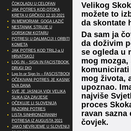
Velikog Skoka
ČOKOLADU U CELOFAN
JAK POTRES KOD OTOKA
možete to izb
KRETA U GRČKOJ 12.10.2021
da skontate h
IN MEMORIAM: GOGA LAZIĆ
NESTANAK STRUJE U
Da sam ja čov
GORSKOM KOTARU
POTRESI U DALMACIJI I ORBITE
da doživim p
KOMETA
se ogleda u
JAK POTRES KOD TRILJ-a U
HRVATSKOJ
mog mozga, a
LOG IN – SIGN IN FACISTBOOK –
komunicirati 
DRUGI DIO
Log In or Sign In – FASCISTBOOK
mog života, a
OČEKIVANI POTRES JE KASNIO
upoznao. Im
DVA DANA
SVE JE JASNIJA VIDI VELIKA
najviše Svjet
SLIKA IZA ZAVJESE
proces Skoka
OČEKUJE LI SLOVENIJA
RAZORNI POTRES
ravan sazna d
LISTA SINHRONIZIRANIH
čovjek.
POTRESA IZ AUGUSTA 2021
JAKO NEVRIJEME U SLOVENIJI