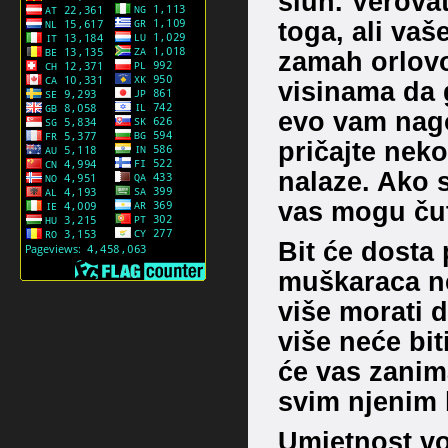
sluh. Verovat
toga, ali vaš
zamah orlovog
visinama da 
evo vam nago
pričajte neko
nalaze. Ako 
vas mogu čut
Bit će dosta 
muškaraca neć
više morati 
više neće bit
će vas zanim
svim njenim b
Umjetnost vođ