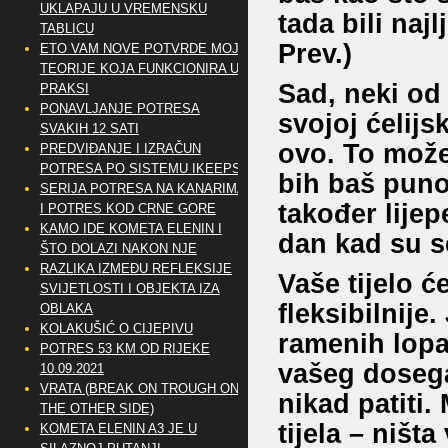
UKLAPAJU U VREMENSKU
tada bili naj
TABLICU
Prev.)
ETO VAM NOVE POTVRDE MOJE
TEORIJE KOJA FUNKCIONIRA U
Sad, neki od
PRAKSI
PONAVLJANJE POTRESA
svojoj ćelijs
SVAKIH 12 SATI
ovo. To može 
PREDVIĐANJE I IZRAČUN
POTRESA PO SISTEMU IKEEPS
bih baš puno
SERIJA POTRESA NA KANARIMA
također lijep
I POTRES KOD CRNE GORE
KAMO IDE KOMETA ELENIN I
dan kad su se
ŠTO DOLAZI NAKON NJE
RAZLIKA IZMEĐU REFLEKSIJE
Vaše tijelo ć
SVIJETLOSTI I OBJEKTA IZA
fleksibilnije
OBLAKA
KOLAKUŠIĆ O CIJEPIVU
ramenih lopa
POTRES 53 KM OD RIJEKE
vašeg dosega
10.09.2021
VRATA (BREAK ON TROUGH ON
nikad patiti.
THE OTHER SIDE)
tijela – ništ
KOMETA ELENIN A3 JE U