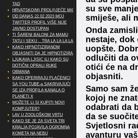
TAD
su sve manje
HRVATSKO(M) PROL(I)JEĆE MIG
smiješe, ali 
OD DANAS 22.02.2023 MOJ
TWITTER PROFIL VIŠE NIJE
Onda zamisli
JAVNO DOSTUPAN
TI ŠARENI BALONI ZA MAMU
nestaje, do
TATU I SEKU,.. TRA LA LA LA LA
uopšte. Dobr
KAKO HIPNOTIZIRANOM
OBJASNITI DA JE HIPNOTIZIRAN
odlučiti da o
LJUKAVA LJISIC ILI KAKO SU
otići će na d
DOTIČNI OPRALI RUKE
OBMANA
objasniti.
KAKO OPERIRAJU PLAĆENICI
SA YOU TUBE-a SAKRIVAJUĆI
Samo sam želi
SE IZA PROFILA KANALA O
kojoj ne znat
PLANETI X
MOŽETE LI SI KUPITI NOVI
odabrati da b
KOMPJUTER?
da se suočite
LAV U ZOOLOŠKOM VRTU
KAKO SE JE ZA SVETA TRI
Svjetlosni ra
KRALJA POJAVILA OGROMNA
avanturu vaše
KOMETA NA NEBU