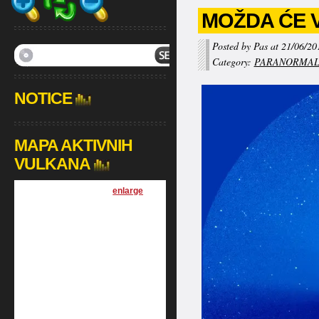
MOŽDA ĆE V
Posted by Pas at 21/06/20
Category:
PARANORMA
NOTICE
MAPA AKTIVNIH
VULKANA
[
enlarge
]