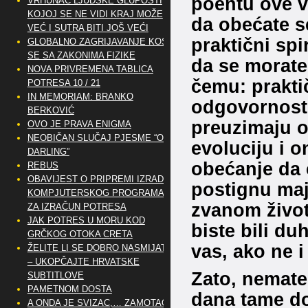
poentu ove v
VRHUNAC LJUDSKE GLUPOSTI
KOJOJ SE NE VIDI KRAJ MOŽE
da obećate s
VEĆ I SUTRA BITI JOŠ VEĆI
praktični spi
GLOBALNO ZAGRIJAVANJE KOSI
SE SA ZAKONIMA FIZIKE
da se morate p
NOVA PRIVREMENA TABLICA
čemu: prakti
POTRESA 10 / 21
IN MEMORIAM: BRANKO
odgovornost z
BERKOVIĆ
preuzimaju o
OVO JE PRAVA ENIGMA
NEOBIČAN SLUČAJ PJESME “OH
evoluciju i o
DARLING”
obećanje da 
REBUS
OBAVIJEST O PRIPREMI IZRADE
postignu ma
KOMPJUTERSKOG PROGRAMA
zvanom život.
ZA IZRAČUN POTRESA
JAK POTRES U MORU KOD
biste bili du
GRČKOG OTOKA CRETA
vas, ako ne i 
ŽELITE LI SE DOBRO NASMIJATI
– UKOPČAJTE HRVATSKE
Zato, nemate 
SUBTITLOVE
PAMETNOM DOSTA
dana tame do
A ONDA JE SVIZAC,… ZAMOTAO