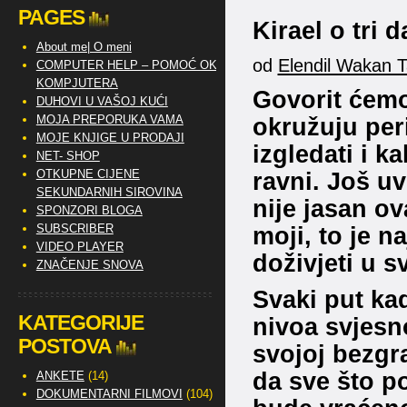
PAGES
Kirael o tri 
About me| O meni
od
Elendil Wakan 
COMPUTER HELP – POMOĆ OKO
KOMPJUTERA
Govorit ćemo
DUHOVI U VAŠOJ KUĆI
okružuju per
MOJA PREPORUKA VAMA
MOJE KNJIGE U PRODAJI
izgledati i k
NET- SHOP
ravni. Još uv
OTKUPNE CIJENE
SEKUNDARNIH SIROVINA
nije jasan ova
SPONZORI BLOGA
moji, to je n
SUBSCRIBER
VIDEO PLAYER
doživjeti u 
ZNAČENJE SNOVA
Svaki put ka
KATEGORIJE
nivoa svjesno
POSTOVA
svojoj bezgr
da sve što po
ANKETE
(14)
DOKUMENTARNI FILMOVI
(104)