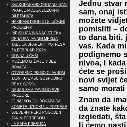
Jednu stvar m
SVAKODNEVNO ORGANIZIRANO
sam, onaj ist
PRANJE MOZGA DEŽURNIH
DILETANATA
možete vidjeti
HAKIRANI DRON ILI SLUČAJNI
pomisliti – 
PROLAZNIK
(NE)SLUČAJNA NACISTIČKA
to dana biti,
CENZURA JAVNIH MEDIJA
vas. Kada mi
TABLICA UPARENIH POTRESA
ZA FEBRUAR 2022g
podignemo s
GOVNA U ČAŠI
nivoa, i kada
MOŽEMO LI ŽIVJETI BEZ
NOVACA
ćete se proši
OTVORENO PISMO GLAVNOM
novi svijet ć
TAJNIKU EMSC GOSPODINU
REMY BOSSU
samo morati 
DANAS SAM ZAVRŠIO SVE
PROZORE
Znam da imat
55 NAJNOVIJIH DOKAZA DA
da znate kako
KOMETE UZROKUJU POTRESE
SJEVERNI PERU POGOĐEN
izgledati, št
JAKIM POTRESOM
li ćemo past
..A SADA PRESUDA