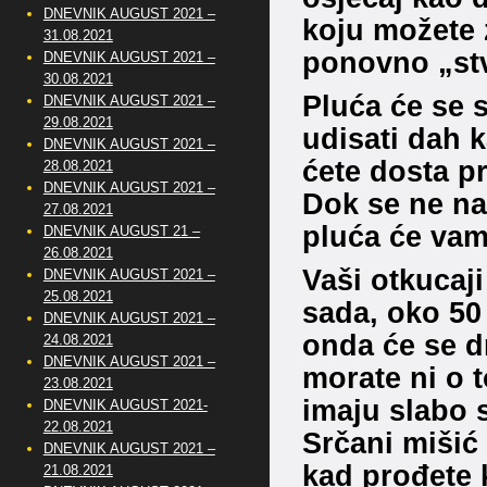
DNEVNIK AUGUST 2021 –
koju možete z
31.08.2021
ponovno „stv
DNEVNIK AUGUST 2021 –
30.08.2021
Pluća će se s
DNEVNIK AUGUST 2021 –
29.08.2021
udisati dah k
DNEVNIK AUGUST 2021 –
ćete dosta pr
28.08.2021
DNEVNIK AUGUST 2021 –
Dok se ne na
27.08.2021
pluća će vam
DNEVNIK AUGUST 21 –
26.08.2021
Vaši otkucaji
DNEVNIK AUGUST 2021 –
25.08.2021
sada, oko 50
DNEVNIK AUGUST 2021 –
onda će se d
24.08.2021
DNEVNIK AUGUST 2021 –
morate ni o t
23.08.2021
imaju slabo s
DNEVNIK AUGUST 2021-
22.08.2021
Srčani mišić
DNEVNIK AUGUST 2021 –
kad prođete 
21.08.2021