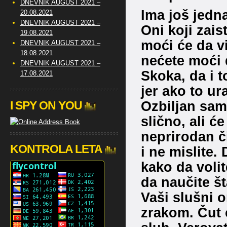
DNEVNIK AUGUST 2021 –
Ima još jedn
20.08.2021
DNEVNIK AUGUST 2021 –
Oni koji zais
19.08.2021
moći će da v
DNEVNIK AUGUST 2021 –
18.08.2021
nećete moći 
DNEVNIK AUGUST 2021 –
Skoka, da i 
17.08.2021
jer ako to ura
Ozbiljan sam.
I SPY ON YOU
slično, ali će
neprirodan či
KONTROLA LETA
i ne mislite.
kako da volit
da naučite šta
Vaši slušni o
zrakom. Čut ć