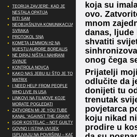
koja su imala
TEORIJA ZAVJERE: KAD JE
ovo. Zatvorit
NESTALA OPATIJA
BITI SAM
mnom zajedno
NEOBJAŠNJIVA KOMUNIKACIJA
danas, ljude
SVRAKA
PROTOKOL SNA
shvatiti svij
KOMETA LEMMON H2 NA
sinhronizovan
MJESTU AURORE BOREALIS
NE DIRAJ NIŠTA I NAHRANI
onog čega se 
SVINJE
KONTROLA NOVCA
Prijatelji moj
KAKO NAS JEBU ILI ŠTO JE TO
odlučite da j
MATRIX
I NEED HELP FROM PEOPLE
donijeti tu o
WHO LIVE IN USA
trenutak svi
LINKOVI NA FILMOVE KOJE
MORATE POGLEDATI
povjetarca p
ZATVOREN MI JE YOU TUBE
koju nikad ni
KANAL “AGAINST THE GRAIN”
IGOR KOSTELAC – NOT GUILTY
prodire u kos
GOVNO I ISTINA UVIJEK
da su pospani
ISPLIVAJU NA POVRŠINU – KAD