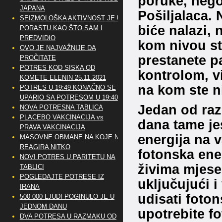
poruke, nego 
JAPANA
Pošiljalaca.
SEIZMOLOŠKA AKTIVNOST JE U
biće nalazi, 
PORASTU KAO ŠTO SAM I
PREDVIDIO
kom nivou sti
OVO JE NAJVAŽNIJE DA
prestanete p
PROČITATE
POTRES KOD SISKA OD
kontrolom, vi 
KOMETE ELENIN 25.11.2021
na kom ste ni
POTRES U 19:49 KONAČNO SE
UPARIO SA POTRESOM U 19:40
Jedan od razl
NOVA POTRESNA TABLICA
PLACEBO VAKCINACIJA vs
dana tame jes
PRAVA VAKCINACIJA
energija na v
MASOVNE OBMANE NA KOJE NE
REAGIRA NITKO
fotonska ener
NOVI POTRES U PARITETU NA
živima mjese
TABLICI
POGLEDAJTE POTRESE IZ
uključujući i
IRANA
udisati foton
500 000 LJUDI POGINULO JE U
JEDNOM DANU
upotrebite fo
DVA POTRESA U RAZMAKU OD