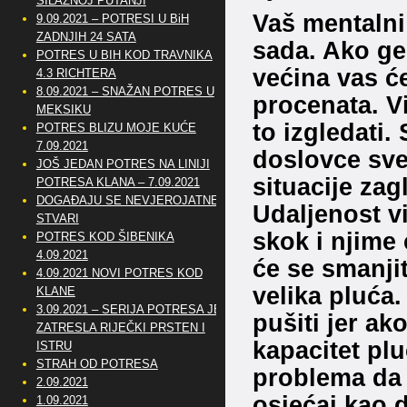
SILAZNOJ PUTANJI
Vaš mentalni
9.09.2021 – POTRESI U BiH
ZADNJIH 24 SATA
sada. Ako ge
POTRES U BIH KOD TRAVNIKA
većina vas će
4.3 RICHTERA
8.09.2021 – SNAŽAN POTRES U
procenata. Vi
MEKSIKU
to izgledati.
POTRES BLIZU MOJE KUĆE
7.09.2021
doslovce sve
JOŠ JEDAN POTRES NA LINIJI
situacije zag
POTRESA KLANA – 7.09.2021
DOGAĐAJU SE NEVJEROJATNE
Udaljenost v
STVARI
skok i njime 
POTRES KOD ŠIBENIKA
4.09.2021
će se smanjit
4.09.2021 NOVI POTRES KOD
velika pluća.
KLANE
3.09.2021 – SERIJA POTRESA JE
pušiti jer ak
ZATRESLA RIJEČKI PRSTEN I
kapacitet plu
ISTRU
STRAH OD POTRESA
problema da i
2.09.2021
osjećaj kao 
1.09.2021