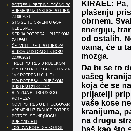
KIRAEL: Pa, 
POTRES U PETRINJI TOČNO PO
plašenju pris
VREMENU IZ TABLICE POTRESA
23.09.2021
obrnem. Svak
ŠTO SE TO CRVENI U GORI
energiju, tra
NEBESKOJ
SERIJA POTRESA U RIJEČKOM
od ostalih. 
ZALEĐU
vama, će u ta
ČETVRTI I PETI POTRES ZA
REDOM U ISTOM SEKTORU
mozga.
22.09.2021
TREĆI POTRES U RIJEČKOM
Da bi se to 
PRSTENU KOD KLANE 21.09.2021
vašeg kranija
JAK POTRES U CHILE-u
DVA POTRESA U RIJEČKOM
koja će se na
PRSTENU 21.09.2021
prijatelji pri
REVIZIJA PETRINJSKOG
POTRESA
vaše kose ne
NOVI POTRES U BIH ODGOVARA
kranijuma, p
VREMENU IZ TABLICE POTRESA
POTRESI SE (NE)MOGU
na drugu str
PREDVIDJETI
baš kao što su
JOŠ DVA POTRESA KOJI SE