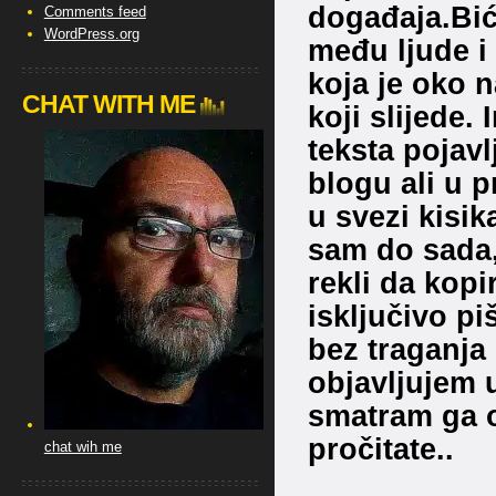
događaja.Bić
Comments feed
WordPress.org
među ljude i
koja je oko 
CHAT WITH ME
koji slijede.
teksta pojavl
blogu ali u
u svezi kisik
sam do sada,
rekli da kopi
isključivo pi
bez traganja 
objavljujem 
smatram ga o
pročitate..
chat wih me