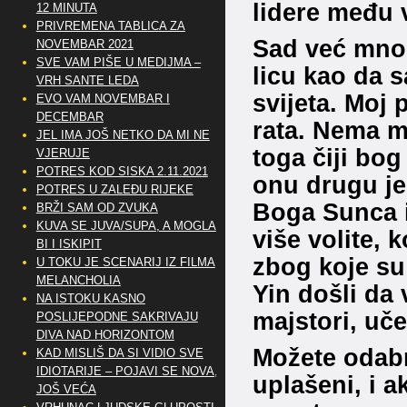
lidere među 
12 MINUTA
PRIVREMENA TABLICA ZA
Sad već mnog
NOVEMBAR 2021
SVE VAM PIŠE U MEDIJMA –
licu kao da 
VRH SANTE LEDA
svijeta. Moj p
EVO VAM NOVEMBAR I
DECEMBAR
rata. Nema m
JEL IMA JOŠ NETKO DA MI NE
toga čiji bog 
VJERUJE
POTRES KOD SISKA 2.11.2021
onu drugu jer
POTRES U ZALEĐU RIJEKE
Boga Sunca il
BRŽI SAM OD ZVUKA
KUVA SE JUVA/SUPA, A MOGLA
više volite, 
BI I ISKIPIT
zbog koje su 
U TOKU JE SCENARIJ IZ FILMA
MELANCHOLIA
Yin došli da 
NA ISTOKU KASNO
majstori, uč
POSLIJEPODNE SAKRIVAJU
DIVA NAD HORIZONTOM
Možete odabr
KAD MISLIŠ DA SI VIDIO SVE
IDIOTARIJE – POJAVI SE NOVA,..
uplašeni, i ak
JOŠ VEĆA