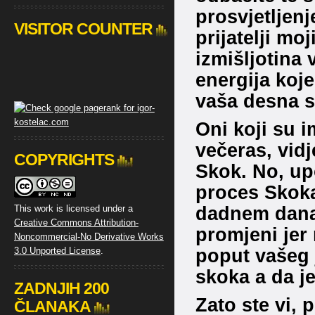
prosvjetljenj
VISITOR COUNTER
prijatelji moj
izmišljotina
energija koje
vaša desna s
Oni koji su i
večeras, vidj
COPYRIGHTS
Skok. No, up
proces Skoka
dadnem danas
This work is licensed under a
Creative Commons Attribution-
promjeni jer 
Noncommercial-No Derivative Works
poput vašeg 
3.0 Unported License
.
skoka a da je
ZADNJIH 200
Zato ste vi, p
ČLANAKA