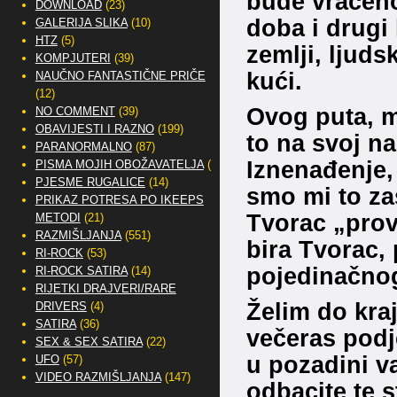
bude vraćeno
DOWNLOAD
(23)
doba i drugi 
GALERIJA SLIKA
(10)
HTZ
(5)
zemlji, ljuds
KOMPJUTERI
(39)
kući.
NAUČNO FANTASTIČNE PRIČE
(12)
Ovog puta, m
NO COMMENT
(39)
OBAVIJESTI I RAZNO
(199)
to na svoj na
PARANORMALNO
(87)
Iznenađenje,
PISMA MOJIH OBOŽAVATELJA
(2)
PJESME RUGALICE
(14)
smo mi to zas
PRIKAZ POTRESA PO IKEEPS
Tvorac „prov
METODI
(21)
RAZMIŠLJANJA
(551)
bira Tvorac, 
RI-ROCK
(53)
pojedinačnog 
RI-ROCK SATIRA
(14)
RIJETKI DRAJVERI/RARE
Želim do kraj
DRIVERS
(4)
SATIRA
(36)
večeras podj
SEX & SEX SATIRA
(22)
u pozadini v
UFO
(57)
VIDEO RAZMIŠLJANJA
(147)
odbacite te s