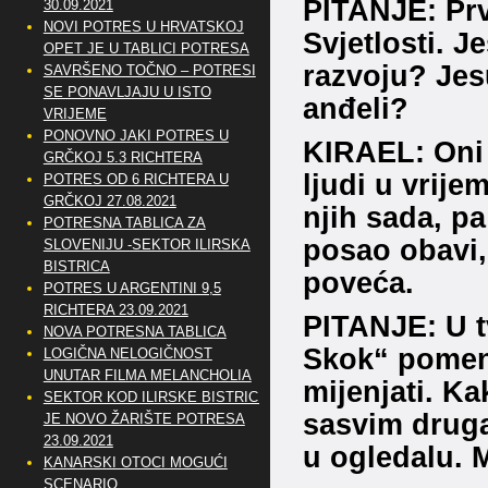
PITANJE: Prv
30.09.2021
NOVI POTRES U HRVATSKOJ
Svjetlosti. J
OPET JE U TABLICI POTRESA
razvoju? Jesu
SAVRŠENO TOČNO – POTRESI
SE PONAVLJAJU U ISTO
anđeli?
VRIJEME
PONOVNO JAKI POTRES U
KIRAEL: Oni s
GRČKOJ 5.3 RICHTERA
ljudi u vrije
POTRES OD 6 RICHTERA U
GRČKOJ 27.08.2021
njih sada, pa
POTRESNA TABLICA ZA
posao obavi, 
SLOVENIJU -SEKTOR ILIRSKA
BISTRICA
poveća.
POTRES U ARGENTINI 9,5
RICHTERA 23.09.2021
PITANJE: U tv
NOVA POTRESNA TABLICA
Skok“ pomenu
LOGIČNA NELOGIČNOST
UNUTAR FILMA MELANCHOLIA
mijenjati. Ka
SEKTOR KOD ILIRSKE BISTRICE
sasvim druga
JE NOVO ŽARIŠTE POTRESA
23.09.2021
u ogledalu. M
KANARSKI OTOCI MOGUĆI
SCENARIO