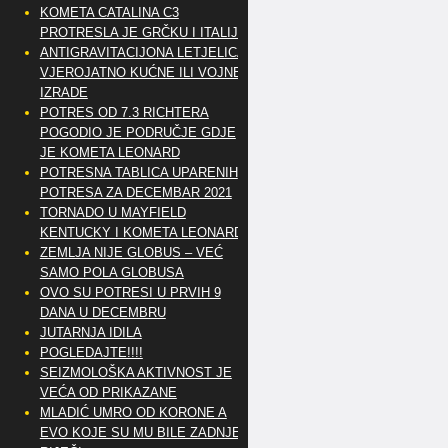
KOMETA CATALINA C3
PROTRESLA JE GRČKU I ITALIJU
ANTIGRAVITACIJONA LETJELICA
VJEROJATNO KUĆNE ILI VOJNE
IZRADE
POTRES OD 7.3 RICHTERA
POGODIO JE PODRUČJE GDJE
JE KOMETA LEONARD
POTRESNA TABLICA UPARENIH
POTRESA ZA DECEMBAR 2021
TORNADO U MAYFIELD
KENTUCKY I KOMETA LEONARD
ZEMLJA NIJE GLOBUS – VEĆ
SAMO POLA GLOBUSA
OVO SU POTRESI U PRVIH 9
DANA U DECEMBRU
JUTARNJA IDILA
POGLEDAJTE!!!!
SEIZMOLOŠKA AKTIVNOST JE
VEĆA OD PRIKAZANE
MLADIĆ UMRO OD KORONE A
EVO KOJE SU MU BILE ZADNJE