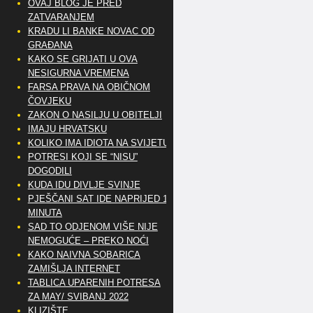
OVAJ BLOG JE PRED
ZATVARANJEM
KRADU LI BANKE NOVAC OD
GRAĐANA
KAKO SE GRIJATI U OVA
NESIGURNA VREMENA
FARSA PRAVA NA OBIČNOM
ČOVJEKU
ZAKON O NASILJU U OBITELJI
IMAJU HRVATSKU
KOLIKO IMA IDIOTA NA SVIJETU?
POTRESI KOJI SE “NISU”
DOGODILI
KUDA IDU DIVLJE SVINJE
PJEŠČANI SAT IDE NAPRIJED 10
MINUTA
SAD TO ODJENOM VIŠE NIJE
NEMOGUĆE – PREKO NOĆI
KAKO NAIVNA SOBARICA
ZAMIŠLJA INTERNET
TABLICA UPARENIH POTRESA
ZA MAY/ SVIBANJ 2022
KLIZIŠTE