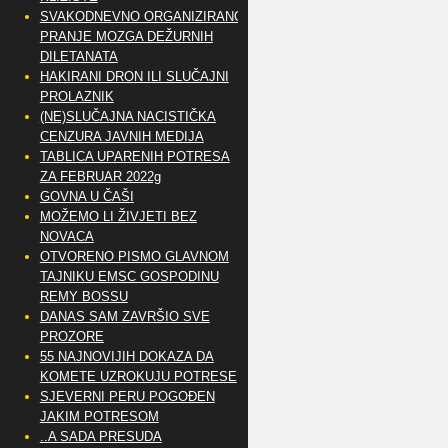
SVAKODNEVNO ORGANIZIRANO
PRANJE MOZGA DEŽURNIH
DILETANATA
HAKIRANI DRON ILI SLUČAJNI
PROLAZNIK
(NE)SLUČAJNA NACISTIČKA
CENZURA JAVNIH MEDIJA
TABLICA UPARENIH POTRESA
ZA FEBRUAR 2022g
GOVNA U ČAŠI
MOŽEMO LI ŽIVJETI BEZ
NOVACA
OTVORENO PISMO GLAVNOM
TAJNIKU EMSC GOSPODINU
REMY BOSSU
DANAS SAM ZAVRŠIO SVE
PROZORE
55 NAJNOVIJIH DOKAZA DA
KOMETE UZROKUJU POTRESE
SJEVERNI PERU POGOĐEN
JAKIM POTRESOM
..A SADA PRESUDA