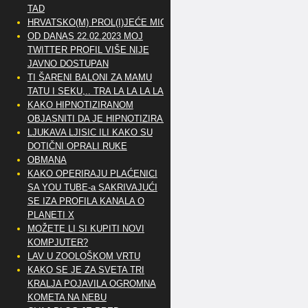
TAD
HRVATSKO(M) PROL(I)JEĆE MIG
OD DANAS 22.02.2023 MOJ
TWITTER PROFIL VIŠE NIJE
JAVNO DOSTUPAN
TI ŠARENI BALONI ZA MAMU
TATU I SEKU,.. TRA LA LA LA LA
KAKO HIPNOTIZIRANOM
OBJASNITI DA JE HIPNOTIZIRAN
LJUKAVA LJISIC ILI KAKO SU
DOTIČNI OPRALI RUKE
OBMANA
KAKO OPERIRAJU PLAĆENICI
SA YOU TUBE-a SAKRIVAJUĆI
SE IZA PROFILA KANALA O
PLANETI X
MOŽETE LI SI KUPITI NOVI
KOMPJUTER?
LAV U ZOOLOŠKOM VRTU
KAKO SE JE ZA SVETA TRI
KRALJA POJAVILA OGROMNA
KOMETA NA NEBU