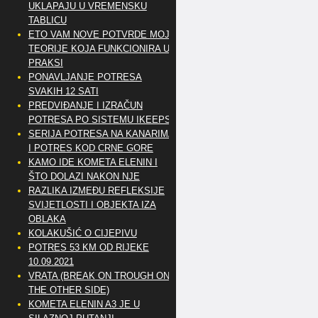
UKLAPAJU U VREMENSKU
TABLICU
ETO VAM NOVE POTVRDE MOJE
TEORIJE KOJA FUNKCIONIRA U
PRAKSI
PONAVLJANJE POTRESA
SVAKIH 12 SATI
PREDVIĐANJE I IZRAČUN
POTRESA PO SISTEMU IKEEPS
SERIJA POTRESA NA KANARIMA
I POTRES KOD CRNE GORE
KAMO IDE KOMETA ELENIN I
ŠTO DOLAZI NAKON NJE
RAZLIKA IZMEĐU REFLEKSIJE
SVIJETLOSTI I OBJEKTA IZA
OBLAKA
KOLAKUŠIĆ O CIJEPIVU
POTRES 53 KM OD RIJEKE
10.09.2021
VRATA (BREAK ON TROUGH ON
THE OTHER SIDE)
KOMETA ELENIN A3 JE U