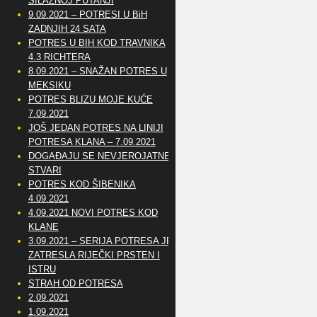
SILAZNOJ PUTANJI
9.09.2021 – POTRESI U BiH
ZADNJIH 24 SATA
POTRES U BIH KOD TRAVNIKA
4.3 RICHTERA
8.09.2021 – SNAŽAN POTRES U
MEKSIKU
POTRES BLIZU MOJE KUĆE
7.09.2021
JOŠ JEDAN POTRES NA LINIJI
POTRESA KLANA – 7.09.2021
DOGAĐAJU SE NEVJEROJATNE
STVARI
POTRES KOD ŠIBENIKA
4.09.2021
4.09.2021 NOVI POTRES KOD
KLANE
3.09.2021 – SERIJA POTRESA JE
ZATRESLA RIJEČKI PRSTEN I
ISTRU
STRAH OD POTRESA
2.09.2021
1.09.2021