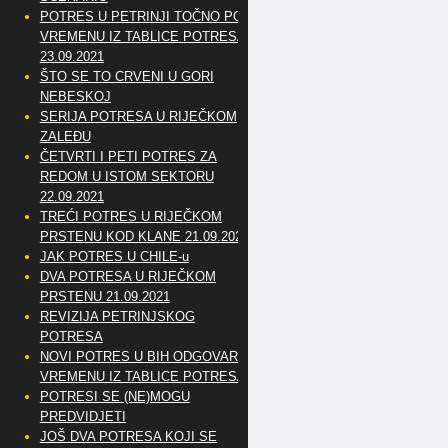
POTRES U PETRINJI TOČNO PO
VREMENU IZ TABLICE POTRESA
23.09.2021
ŠTO SE TO CRVENI U GORI
NEBESKOJ
SERIJA POTRESA U RIJEČKOM
ZALEĐU
ČETVRTI I PETI POTRES ZA
REDOM U ISTOM SEKTORU
22.09.2021
TREĆI POTRES U RIJEČKOM
PRSTENU KOD KLANE 21.09.2021
JAK POTRES U CHILE-u
DVA POTRESA U RIJEČKOM
PRSTENU 21.09.2021
REVIZIJA PETRINJSKOG
POTRESA
NOVI POTRES U BIH ODGOVARA
VREMENU IZ TABLICE POTRESA
POTRESI SE (NE)MOGU
PREDVIDJETI
JOŠ DVA POTRESA KOJI SE