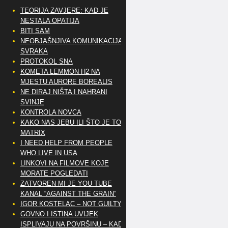
TEORIJA ZAVJERE: KAD JE
NESTALA OPATIJA
BITI SAM
NEOBJAŠNJIVA KOMUNIKACIJA
SVRAKA
PROTOKOL SNA
KOMETA LEMMON H2 NA
MJESTU AURORE BOREALIS
NE DIRAJ NIŠTA I NAHRANI
SVINJE
KONTROLA NOVCA
KAKO NAS JEBU ILI ŠTO JE TO
MATRIX
I NEED HELP FROM PEOPLE
WHO LIVE IN USA
LINKOVI NA FILMOVE KOJE
MORATE POGLEDATI
ZATVOREN MI JE YOU TUBE
KANAL “AGAINST THE GRAIN”
IGOR KOSTELAC – NOT GUILTY
GOVNO I ISTINA UVIJEK
ISPLIVAJU NA POVRŠINU – KAD