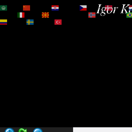
Igor Ko
العربية
简体中文
Hrvatski
Čeština‎
Dansk
Magyar
Italiano
Македонски јазик
Norsk bokmål
Español
Svenska
Türkçe