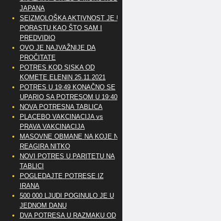
JAPANA
SEIZMOLOŠKA AKTIVNOST JE U
PORASTU KAO ŠTO SAM I
PREDVIDIO
OVO JE NAJVAŽNIJE DA
PROČITATE
POTRES KOD SISKA OD
KOMETE ELENIN 25.11.2021
POTRES U 19:49 KONAČNO SE
UPARIO SA POTRESOM U 19:40
NOVA POTRESNA TABLICA
PLACEBO VAKCINACIJA vs
PRAVA VAKCINACIJA
MASOVNE OBMANE NA KOJE NE
REAGIRA NITKO
NOVI POTRES U PARITETU NA
TABLICI
POGLEDAJTE POTRESE IZ
IRANA
500 000 LJUDI POGINULO JE U
JEDNOM DANU
DVA POTRESA U RAZMAKU OD