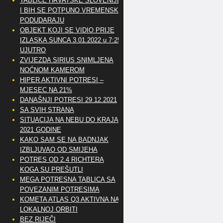
TABLICE HRVATSKE SLOVENIJE
I BIH SE POTPUNO VREMENSKI
PODUDARAJU
OBJEKT KOJI SE VIDIO PRIJE
IZLASKA SUNCA 3.01.2022 u 7:25
UJUTRO
ZVIJEZDA SIRIUS SNIMLJENA
NOĆNOM KAMEROM
HIPER AKTIVNI POTRESI –
MJESEC NA 21%
DANAŠNJI POTRESI 29.12.2021
SA SVIH STRANA
SITUACIJA NA NEBU DO KRAJA
2021 GODINE
KAKO SAM SE NA BADNJAK
IZBLJUVAO OD SMIJEHA
POTRES OD 2.4 RICHTERA
KOGA SU PREŠUTLI
MEGA POTRESNA TABLICA SA
POVEZANIM POTRESIMA
KOMETA ATLAS Q3 AKTIVNA NA
LOKALNOJ ORBITI
BEZ RIJEČI