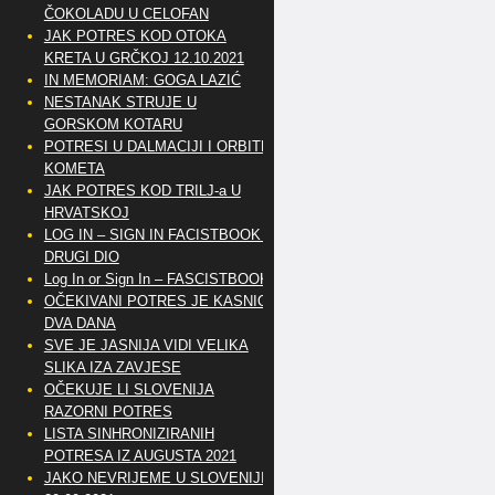
ČOKOLADU U CELOFAN
JAK POTRES KOD OTOKA
KRETA U GRČKOJ 12.10.2021
IN MEMORIAM: GOGA LAZIĆ
NESTANAK STRUJE U
GORSKOM KOTARU
POTRESI U DALMACIJI I ORBITE
KOMETA
JAK POTRES KOD TRILJ-a U
HRVATSKOJ
LOG IN – SIGN IN FACISTBOOK –
DRUGI DIO
Log In or Sign In – FASCISTBOOK
OČEKIVANI POTRES JE KASNIO
DVA DANA
SVE JE JASNIJA VIDI VELIKA
SLIKA IZA ZAVJESE
OČEKUJE LI SLOVENIJA
RAZORNI POTRES
LISTA SINHRONIZIRANIH
POTRESA IZ AUGUSTA 2021
JAKO NEVRIJEME U SLOVENIJI