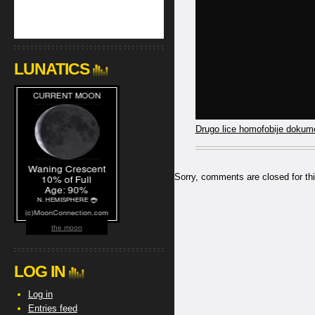
LUNATICS
Drugo lice homofobije dokume
Sorry, comments are closed for thi
the moon
LOG IN
Log in
Entries feed