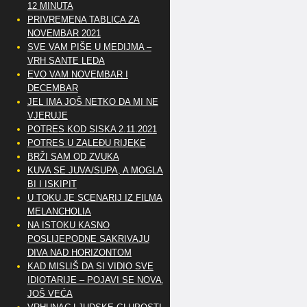
12 MINUTA
PRIVREMENA TABLICA ZA
NOVEMBAR 2021
SVE VAM PIŠE U MEDIJMA –
VRH SANTE LEDA
EVO VAM NOVEMBAR I
DECEMBAR
JEL IMA JOŠ NETKO DA MI NE
VJERUJE
POTRES KOD SISKA 2.11.2021
POTRES U ZALEĐU RIJEKE
BRŽI SAM OD ZVUKA
KUVA SE JUVA/SUPA, A MOGLA
BI I ISKIPIT
U TOKU JE SCENARIJ IZ FILMA
MELANCHOLIA
NA ISTOKU KASNO
POSLIJEPODNE SAKRIVAJU
DIVA NAD HORIZONTOM
KAD MISLIŠ DA SI VIDIO SVE
IDIOTARIJE – POJAVI SE NOVA,..
JOŠ VEĆA