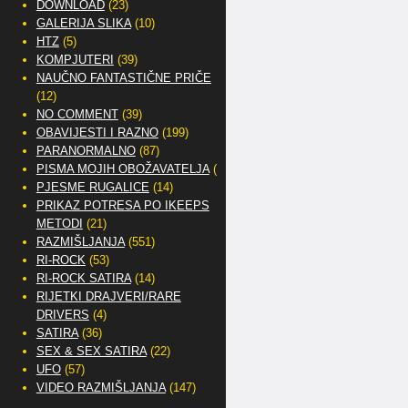
DOWNLOAD
(23)
GALERIJA SLIKA
(10)
HTZ
(5)
KOMPJUTERI
(39)
NAUČNO FANTASTIČNE PRIČE
(12)
NO COMMENT
(39)
OBAVIJESTI I RAZNO
(199)
PARANORMALNO
(87)
PISMA MOJIH OBOŽAVATELJA
(2)
PJESME RUGALICE
(14)
PRIKAZ POTRESA PO IKEEPS
METODI
(21)
RAZMIŠLJANJA
(551)
RI-ROCK
(53)
RI-ROCK SATIRA
(14)
RIJETKI DRAJVERI/RARE
DRIVERS
(4)
SATIRA
(36)
SEX & SEX SATIRA
(22)
UFO
(57)
VIDEO RAZMIŠLJANJA
(147)