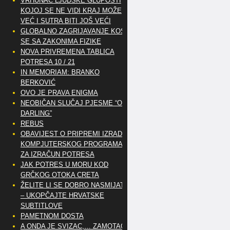
VRHUNAC LJUDSKE GLUPOSTI
KOJOJ SE NE VIDI KRAJ MOŽE
VEĆ I SUTRA BITI JOŠ VEĆI
GLOBALNO ZAGRIJAVANJE KOSI
SE SA ZAKONIMA FIZIKE
NOVA PRIVREMENA TABLICA
POTRESA 10 / 21
IN MEMORIAM: BRANKO
BERKOVIĆ
OVO JE PRAVA ENIGMA
NEOBIČAN SLUČAJ PJESME “OH
DARLING”
REBUS
OBAVIJEST O PRIPREMI IZRADE
KOMPJUTERSKOG PROGRAMA
ZA IZRAČUN POTRESA
JAK POTRES U MORU KOD
GRČKOG OTOKA CRETA
ŽELITE LI SE DOBRO NASMIJATI
– UKOPČAJTE HRVATSKE
SUBTITLOVE
PAMETNOM DOSTA
A ONDA JE SVIZAC,… ZAMOTAO