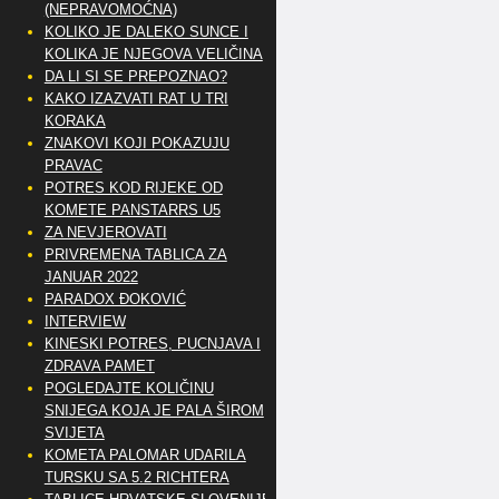
(NEPRAVOMOĆNA)
KOLIKO JE DALEKO SUNCE I
KOLIKA JE NJEGOVA VELIČINA
DA LI SI SE PREPOZNAO?
KAKO IZAZVATI RAT U TRI
KORAKA
ZNAKOVI KOJI POKAZUJU
PRAVAC
POTRES KOD RIJEKE OD
KOMETE PANSTARRS U5
ZA NEVJEROVATI
PRIVREMENA TABLICA ZA
JANUAR 2022
PARADOX ĐOKOVIĆ
INTERVIEW
KINESKI POTRES, PUCNJAVA I
ZDRAVA PAMET
POGLEDAJTE KOLIČINU
SNIJEGA KOJA JE PALA ŠIROM
SVIJETA
KOMETA PALOMAR UDARILA
TURSKU SA 5.2 RICHTERA