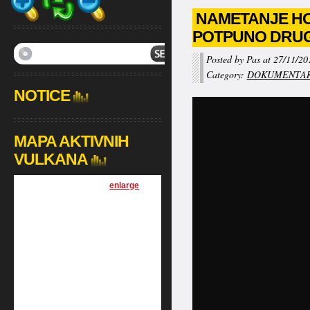
NAMETANJE HO
POTPUNO DRUG
Posted by Pas at 27/11/20
Category:
DOKUMENTAR
NOTICE
MAPA AKTIVNIH
VULKANA
[
enlarge
]