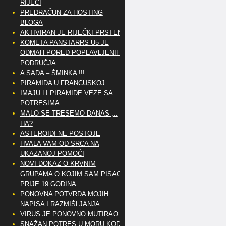
RIJEČI
PREDRAČUN ZA HOSTING
BLOGA
AKTIVIRAN JE RIJEČKI PRSTEN
KOMETA PANSTARRS U5 JE
ODMAH PORED POPLAVLJENIH
PODRUČJA
A SADA – ŠMINKA !!!
PIRAMIDA U FRANCUSKOJ
IMAJU LI PIRAMIDE VEZE SA
POTRESIMA
MALO SE TRESEMO DANAS ,..
HA?
ASTEROIDI NE POSTOJE
HVALA VAM OD SRCA NA
UKAZANOJ POMOĆI
NOVI DOKAZ O KRVNIM
GRUPAMA O KOJIM SAM PISAO
PRIJE 19 GODINA
PONOVNA POTVRDA MOJIH
NAPISA I RAZMIŠLJANJA
VIRUS JE PONOVNO MUTIRAO
SNAŽAN POTRES U MORU KOD