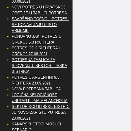
30.09.2021
NOVI POTRES U HRVATSKOJ
OPET JE U TABLICI POTRESA
SAVRŠENO TOČNO – POTRESI
SE PONAVLJAJU U ISTO
VRIJEME
PONOVNO JAKI POTRES U
GRČKOJ 5.3 RICHTERA
POTRES OD 6 RICHTERA U
GRČKOJ 27.08.2021
POTRESNA TABLICA ZA
SLOVENIJU -SEKTOR ILIRSKA
BISTRICA
POTRES U ARGENTINI 9,5
RICHTERA 23.09.2021
NOVA POTRESNA TABLICA
LOGIČNA NELOGIČNOST
UNUTAR FILMA MELANCHOLIA
SEKTOR KOD ILIRSKE BISTRICE
JE NOVO ŽARIŠTE POTRESA
23.09.2021
KANARSKI OTOCI MOGUĆI
SCENARIO