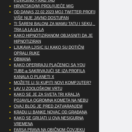
POVRŠINU – KAD TAD
HRVATSKO(M) PROL(I)JEĆE MIG
OD DANAS 22.02.2023 MOJ TWITTER PROFIL
VIŠE NIJE JAVNO DOSTUPAN
TI ŠARENI BALONI ZA MAMU TATU I SEKU,..
TRA LA LA LA LA
KAKO HIPNOTIZIRANOM OBJASNITI DA JE
HIPNOTIZIRAN
LJUKAVA LJISIC ILI KAKO SU DOTIČNI
OPRALI RUKE
OBMANA
KAKO OPERIRAJU PLAĆENICI SA YOU
TUBE-a SAKRIVAJUĆI SE IZA PROFILA
KANALA O PLANETI X
MOŽETE LI SI KUPITI NOVI KOMPJUTER?
LAV U ZOOLOŠKOM VRTU
KAKO SE JE ZA SVETA TRI KRALJA
POJAVILA OGROMNA KOMETA NA NEBU
OVAJ BLOG JE PRED ZATVARANJEM
KRADU LI BANKE NOVAC OD GRAĐANA
KAKO SE GRIJATI U OVA NESIGURNA
VREMENA
FARSA PRAVA NA OBIČNOM ČOVJEKU