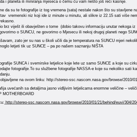
zda i planeta ili miniranja mjeseca o čemu ću vam nešto još reći kasnije.
me da su te fotografije iz tog vremena (sata) nestale nakon što su stavljene 
tav vremenski niz koji ide iz minute u minutu, ali slikre iz 22.15 sati više n
rekasno.
io brz viješt ili obavješten o tome (dobio takovu informaciju unutar nekoga i
 govorimo o SUNCU, ne govorimo o Mjesecu ili nekoj drugoj planeti nego SU
šavam, zato jer su nas u školi učili da je temperatura na SUNCU mjeri nekoli
 moglo letjeti tik uz SUNCE – pa po našem saznanju NIŠTA
tografije SUNCA i svemirske letjelice koje lete uz samo SUNCE a koje su cirk
dajte fotografije.To su službene fotografije NASSA-e koje su nekoliko sati ka
danju.
u objavljene na ovom linku: http://stereo-ssc.nascom.nasa.gov/browse/2010/0
afija uvećanih sa detaljima jasno vidljivim letjelicama enormne veličine – veliči
P MOTHERBOARD
cu:
http://stereo-ssc.nascom.nasa.gov/browse/2010/01/21/behind/euvi/304/20