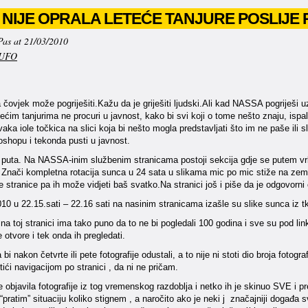
 NIJE OPRALA LETEĆE TANJURE POSLIJE
Pas at 21/03/2010
UFO
ovjek može pogriješiti.Kažu da je griješiti ljudski.Ali kad NASSA pogriješi 
etećim tanjurima ne procuri u javnost, kako bi svi koji o tome nešto znaju, ispali
vaka iole točkica na slici koja bi nešto mogla predstavljati što im ne paše ili s
oshopu i tekonda pusti u javnost.
 puta. Na NASSA-inim službenim stranicama postoji sekcija gdje se putem vrlo
nači kompletna rotacija sunca u 24 sata u slikama mic po mic stiže na zemlju
 stranice pa ih može vidjeti baš svatko.Na stranici još i piše da je odgovorni 
10 u 22.15.sati – 22.16 sati na nasinim stranicama izašle su slike sunca i
a na toj stranici ima tako puno da to ne bi pogledali 100 godina i sve su pod lin
e otvore i tek onda ih pregledati.
a bi nakon četvrte ili pete fotografije odustali, a to nije ni stoti dio broja fo
ići navigacijom po stranici , da ni ne pričam.
 objavila fotografije iz tog vremenskog razdoblja i netko ih je skinuo SVE i
“pratim” situaciju koliko stignem , a naročito ako je neki j značajniji doga