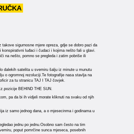
 RUČKA
uz takove sigurnosne mjere opreza, gdje se dobro pazi da
 konspirativni luđaci i čudaci i kojima nešto fali u glavi.
liči na nešto, pomno se pregleda i zatim pobriše ili
 dalekih satelita u svemiru šalju iz minute u munutu
 o ogromnoj rezoluciji.Te fotografije nasa stavlja na
oficir za tu stranicu TAJ I TAJ čovjek.
z tkz.pozicije BEHIND THE SUN.
kom, pa da bi ih vidjeli morate kliknuti na svaku od njih
tografija iz samo jednog dana, a o mjesecinma i godinama u
 pregledao jednu po jednu.Osobno sam često na tim
đa svemiru, poput pomrčine sunca mjeseca, posebnih