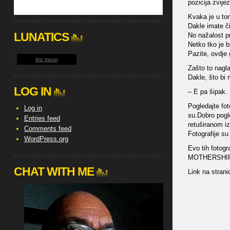
pozicija zvije
Kvaka je u to
Dakle imate či
LUNATICS
No nažalost p
Netko tko je b
Pazite, ovdje
the moon
Zašto to nagla
Dakle, što bi
LOG IN
– E pa šipak.
Pogledajte fo
Log in
su.Dobro pogle
Entries feed
retuširanom iz
Comments feed
Fotografije s
WordPress.org
Evo tih fotogr
MOTHERSHI
CHAT WITH ME
Link na strani