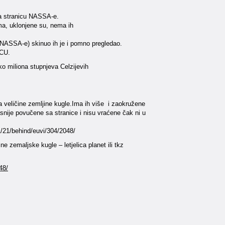
na stranicu NASSA-e.
ema, uklonjene su, nema ih
z NASSA-e) skinuo ih je i pomno pregledao.
NCU.
ko miliona stupnjeva Celzijevih
a veličine zemljine kugle.Ima ih više i zaokružene
snije povučene sa stranice i nisu vraćene čak ni u
1/21/behind/euvi/304/2048/
ne zemaljske kugle – letjelica planet ili tkz
48/