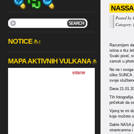
NASSA
Posted by 
Category:
NOTICE
Razumijem da č
istina o tkz.l
Svaki pixel, s
MAPA AKTIVNIH VULKANA
zamuti u phot
No ne i ovoga
[
enlarge
]
slike SUNCA. Z
svoje službene
Dana 21.01.20
Tih fotografij
pričekati da s
Vjeruj te mi d
koje možete ot
Dakle NASA je
stranicanma i 