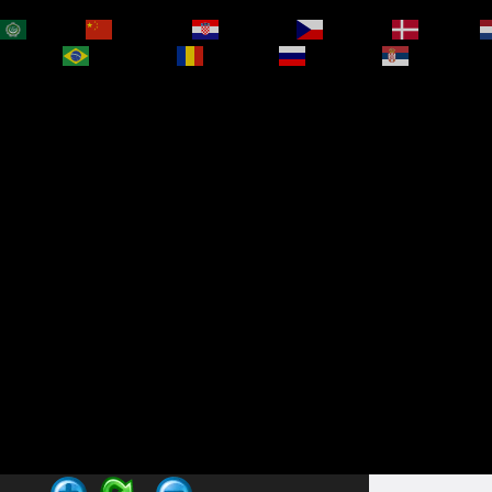
العربية
简体中文
Hrvatski
Čeština‎
Dansk
bokmål
Português
Română
Русский
Српски је