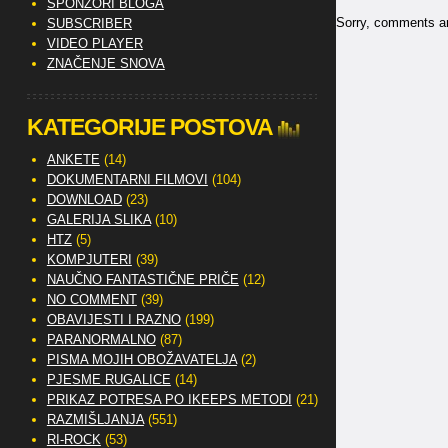
SPONZORI BLOGA
Sorry, comments are
SUBSCRIBER
VIDEO PLAYER
ZNAČENJE SNOVA
KATEGORIJE POSTOVA
ANKETE
(14)
DOKUMENTARNI FILMOVI
(104)
DOWNLOAD
(23)
GALERIJA SLIKA
(10)
HTZ
(5)
KOMPJUTERI
(39)
NAUČNO FANTASTIČNE PRIČE
(12)
NO COMMENT
(39)
OBAVIJESTI I RAZNO
(199)
PARANORMALNO
(87)
PISMA MOJIH OBOŽAVATELJA
(2)
PJESME RUGALICE
(14)
PRIKAZ POTRESA PO IKEEPS METODI
(21)
RAZMIŠLJANJA
(551)
RI-ROCK
(53)