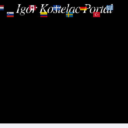
Igor Kostelac Portal
Nederlands
English
Français
Deutsch
Ελληνι
зик
Slovenščina
Español
Svenska
Türkçe