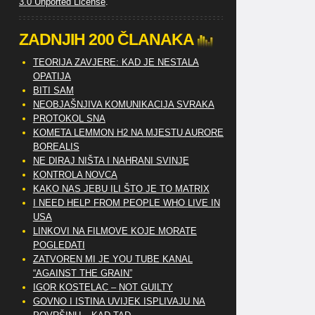
3.0 Unported License
.
ZADNJIH 200 ČLANAKA
TEORIJA ZAVJERE: KAD JE NESTALA
OPATIJA
BITI SAM
NEOBJAŠNJIVA KOMUNIKACIJA SVRAKA
PROTOKOL SNA
KOMETA LEMMON H2 NA MJESTU AURORE
BOREALIS
NE DIRAJ NIŠTA I NAHRANI SVINJE
KONTROLA NOVCA
KAKO NAS JEBU ILI ŠTO JE TO MATRIX
I NEED HELP FROM PEOPLE WHO LIVE IN
USA
LINKOVI NA FILMOVE KOJE MORATE
POGLEDATI
ZATVOREN MI JE YOU TUBE KANAL
“AGAINST THE GRAIN”
IGOR KOSTELAC – NOT GUILTY
GOVNO I ISTINA UVIJEK ISPLIVAJU NA