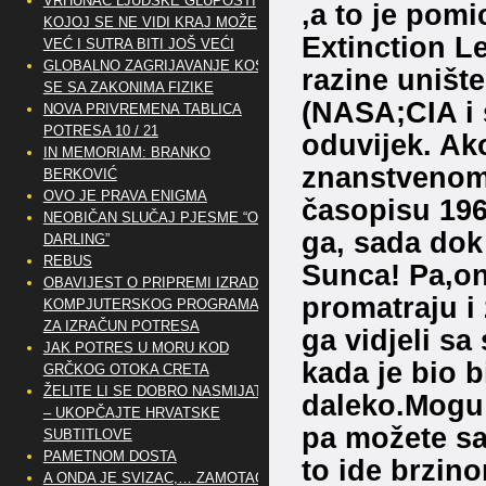
VRHUNAC LJUDSKE GLUPOSTI
,a to je pomi
KOJOJ SE NE VIDI KRAJ MOŽE
Extinction L
VEĆ I SUTRA BITI JOŠ VEĆI
GLOBALNO ZAGRIJAVANJE KOSI
razine unište
SE SA ZAKONIMA FIZIKE
(NASA;CIA i s
NOVA PRIVREMENA TABLICA
POTRESA 10 / 21
oduvijek. Ak
IN MEMORIAM: BRANKO
znanstveno
BERKOVIĆ
OVO JE PRAVA ENIGMA
časopisu 196
NEOBIČAN SLUČAJ PJESME “OH
ga, sada dok
DARLING”
REBUS
Sunca! Pa,on
OBAVIJEST O PRIPREMI IZRADE
promatraju i 
KOMPJUTERSKOG PROGRAMA
ZA IZRAČUN POTRESA
ga vidjeli sa
JAK POTRES U MORU KOD
kada je bio b
GRČKOG OTOKA CRETA
ŽELITE LI SE DOBRO NASMIJATI
daleko.Mogu 
– UKOPČAJTE HRVATSKE
pa možete sa
SUBTITLOVE
PAMETNOM DOSTA
to ide brzin
A ONDA JE SVIZAC,… ZAMOTAO