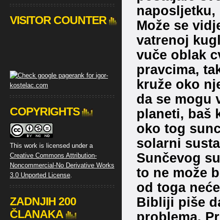
naposljetku, 
VISITOR COUNTER
Može se vidj
vatrenoj kugl
vuče oblak c
pravcima, tak
kruže oko nj
da se mogu v
COPYRIGHTS
planeti, baš 
oko tog sunc
solarni sust
This work is licensed under a
Sunčevog sus
Creative Commons Attribution-
Noncommercial-No Derivative Works
to ne može b
3.0 Unported License
.
od toga neće
Bibliji piše 
ZADNJIH 200
ČLANAKA
problema. Pr