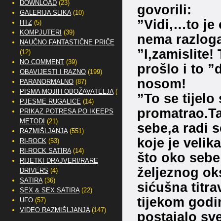
DOWNLOAD
(23)
govorili:
GALERIJA SLIKA
(10)
”Vidi,…to je
HTZ
(5)
KOMPJUTERI
(39)
nema razloga
NAUČNO FANTASTIČNE PRIČE
”I,zamislite!
(12)
NO COMMENT
(39)
prošlo i to ”
OBAVIJESTI I RAZNO
(199)
nosom!
PARANORMALNO
(87)
PISMA MOJIH OBOŽAVATELJA
(2)
”To se tijelo
PJESME RUGALICE
(14)
promatrao.Ta
PRIKAZ POTRESA PO IKEEPS
METODI
(21)
sebe,a radi
RAZMIŠLJANJA
(551)
koje je velik
RI-ROCK
(53)
RI-ROCK SATIRA
(14)
što oko sebe
RIJETKI DRAJVERI/RARE
željeznog ok
DRIVERS
(4)
SATIRA
(36)
sićušna titra
SEX & SEX SATIRA
(22)
tijekom godi
UFO
(57)
VIDEO RAZMIŠLJANJA
(147)
postajalo sve