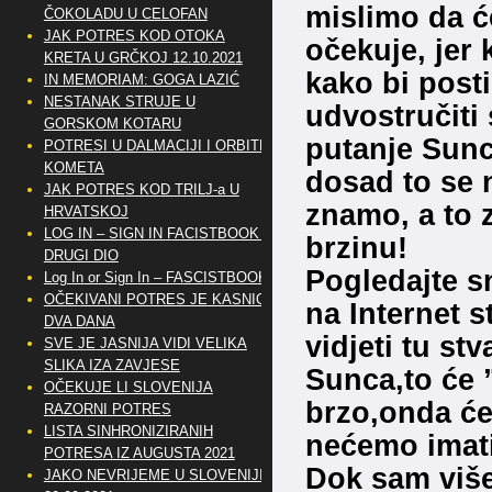
mislimo da ć
ČOKOLADU U CELOFAN
JAK POTRES KOD OTOKA
očekuje, jer
KRETA U GRČKOJ 12.10.2021
kako bi post
IN MEMORIAM: GOGA LAZIĆ
NESTANAK STRUJE U
udvostručiti 
GORSKOM KOTARU
putanje Sunca
POTRESI U DALMACIJI I ORBITE
KOMETA
dosad to se n
JAK POTRES KOD TRILJ-a U
znamo, a to 
HRVATSKOJ
LOG IN – SIGN IN FACISTBOOK –
brzinu!
DRUGI DIO
Pogledajte s
Log In or Sign In – FASCISTBOOK
OČEKIVANI POTRES JE KASNIO
na Internet s
DVA DANA
vidjeti tu st
SVE JE JASNIJA VIDI VELIKA
SLIKA IZA ZAVJESE
Sunca,to će 
OČEKUJE LI SLOVENIJA
brzo,onda će
RAZORNI POTRES
LISTA SINHRONIZIRANIH
nećemo imati
POTRESA IZ AUGUSTA 2021
Dok sam više
JAKO NEVRIJEME U SLOVENIJI