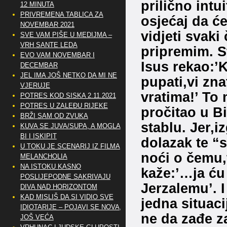
prilično intu
12 MINUTA
PRIVREMENA TABLICA ZA
osjećaj da će
NOVEMBAR 2021
vidjeti svak
SVE VAM PIŠE U MEDIJMA –
VRH SANTE LEDA
pripremim. S
EVO VAM NOVEMBAR I
Isus rekao:’
DECEMBAR
JEL IMA JOŠ NETKO DA MI NE
pupati,vi zna
VJERUJE
vratima!’ To
POTRES KOD SISKA 2.11.2021
POTRES U ZALEĐU RIJEKE
pročitao u B
BRŽI SAM OD ZVUKA
stablu. Jer,i
KUVA SE JUVA/SUPA, A MOGLA
BI I ISKIPIT
dolazak te “s
U TOKU JE SCENARIJ IZ FILMA
noći o čemu,
MELANCHOLIA
NA ISTOKU KASNO
kaže:’…ja ću
POSLIJEPODNE SAKRIVAJU
Jerzalemu’. I
DIVA NAD HORIZONTOM
KAD MISLIŠ DA SI VIDIO SVE
jedna situaci
IDIOTARIJE – POJAVI SE NOVA,..
ne da zađe z
JOŠ VEĆA