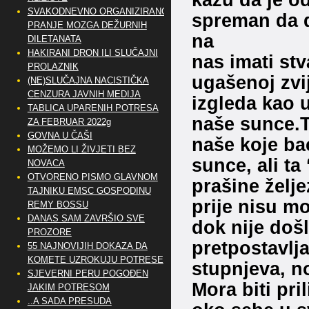
SVAKODNEVNO ORGANIZIRANO
spreman da d
PRANJE MOZGA DEŽURNIH
na
DILETANATA
HAKIRANI DRON ILI SLUČAJNI
nas imati stv
PROLAZNIK
ugašenoj zvij
(NE)SLUČAJNA NACISTIČKA
CENZURA JAVNIH MEDIJA
izgleda kao 
TABLICA UPARENIH POTRESA
naše sunce.To
ZA FEBRUAR 2022g
GOVNA U ČAŠI
naše koje bac
MOŽEMO LI ŽIVJETI BEZ
sunce, ali ta
NOVACA
OTVORENO PISMO GLAVNOM
prašine želj
TAJNIKU EMSC GOSPODINU
prije nisu mo
REMY BOSSU
DANAS SAM ZAVRŠIO SVE
dok nije došl
PROZORE
pretpostavlj
55 NAJNOVIJIH DOKAZA DA
KOMETE UZROKUJU POTRESE
stupnjeva, n
SJEVERNI PERU POGOĐEN
Mora biti pr
JAKIM POTRESOM
..A SADA PRESUDA