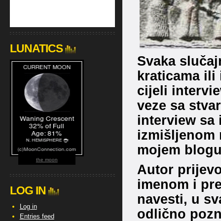
LUNATICS
Svaka slučaj
kraticama ili
cijeli interv
veze sa stvar
interview sa
izmišljenom 
mojem blogu…
the moon
Autor prijev
imenom i pr
LOG IN
navesti, u s
Log in
odlično pozna
Entries feed