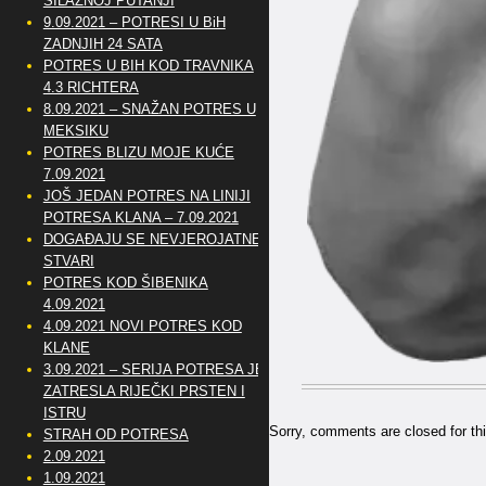
SILAZNOJ PUTANJI
9.09.2021 – POTRESI U BiH
ZADNJIH 24 SATA
POTRES U BIH KOD TRAVNIKA
4.3 RICHTERA
8.09.2021 – SNAŽAN POTRES U
MEKSIKU
POTRES BLIZU MOJE KUĆE
7.09.2021
JOŠ JEDAN POTRES NA LINIJI
POTRESA KLANA – 7.09.2021
DOGAĐAJU SE NEVJEROJATNE
STVARI
POTRES KOD ŠIBENIKA
4.09.2021
4.09.2021 NOVI POTRES KOD
KLANE
3.09.2021 – SERIJA POTRESA JE
ZATRESLA RIJEČKI PRSTEN I
ISTRU
Sorry, comments are closed for thi
STRAH OD POTRESA
2.09.2021
1.09.2021