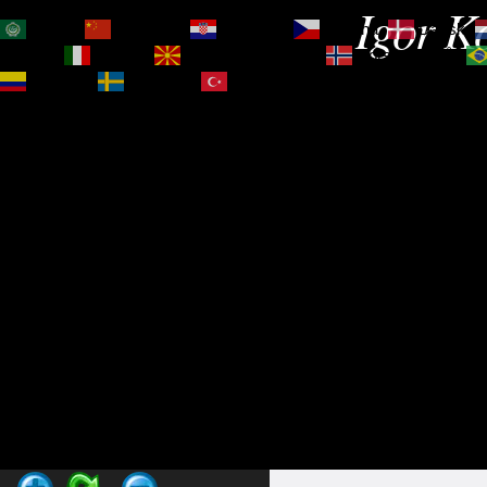
Igor Ko
العربية
简体中文
Hrvatski
Čeština‎
Dansk
Magyar
Italiano
Македонски јазик
Norsk bokmål
Español
Svenska
Türkçe