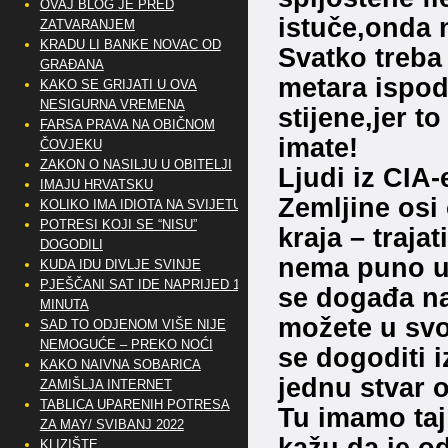
OVAJ BLOG JE PRED
istuče,onda 
ZATVARANJEM
KRADU LI BANKE NOVAC OD
Svatko treba
GRAĐANA
metara ispod 
KAKO SE GRIJATI U OVA
NESIGURNA VREMENA
stijene,jer t
FARSA PRAVA NA OBIČNOM
imate!
ČOVJEKU
ZAKON O NASILJU U OBITELJI
Ljudi iz CIA-
IMAJU HRVATSKU
Zemljine osi
KOLIKO IMA IDIOTA NA SVIJETU?
POTRESI KOJI SE “NISU”
kraja – traja
DOGODILI
nema puno up
KUDA IDU DIVLJE SVINJE
PJEŠČANI SAT IDE NAPRIJED 10
se događa na
MINUTA
možete u svo
SAD TO ODJENOM VIŠE NIJE
NEMOGUĆE – PREKO NOĆI
se dogoditi i
KAKO NAIVNA SOBARICA
jednu stvar o
ZAMIŠLJA INTERNET
TABLICA UPARENIH POTRESA
Tu imamo taj 
ZA MAY/ SVIBANJ 2022
kažu da je o
KLIZIŠTE