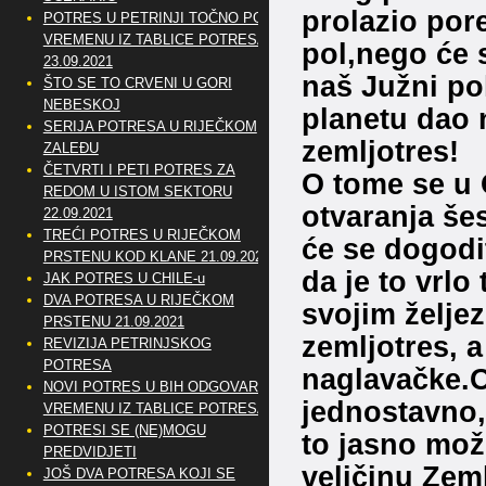
prolazio por
POTRES U PETRINJI TOČNO PO
VREMENU IZ TABLICE POTRESA
pol,nego će 
23.09.2021
naš Južni pol
ŠTO SE TO CRVENI U GORI
NEBESKOJ
planetu dao
SERIJA POTRESA U RIJEČKOM
zemljotres!
ZALEĐU
ČETVRTI I PETI POTRES ZA
O tome se u 
REDOM U ISTOM SEKTORU
otvaranja še
22.09.2021
TREĆI POTRES U RIJEČKOM
će se dogodi
PRSTENU KOD KLANE 21.09.2021
da je to vrlo
JAK POTRES U CHILE-u
DVA POTRESA U RIJEČKOM
svojim želje
PRSTENU 21.09.2021
zemljotres, a
REVIZIJA PETRINJSKOG
POTRESA
naglavačke.O
NOVI POTRES U BIH ODGOVARA
jednostavno, 
VREMENU IZ TABLICE POTRESA
POTRESI SE (NE)MOGU
to jasno može
PREDVIDJETI
veličinu Zeml
JOŠ DVA POTRESA KOJI SE