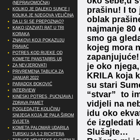
oko sebe,u s
(NEPRAVOMOĆNA)
prašinu! I 
KOLIKO JE DALEKO SUNCE I
KOLIKA JE NJEGOVA VELIČINA
oblak prašin
DA LI SI SE PREPOZNAO?
najmanje 80 
KAKO IZAZVATI RAT U TRI
KORAKA
smo ga gleda
ZNAKOVI KOJI POKAZUJU
kojeg mora na
PRAVAC
POTRES KOD RIJEKE OD
zapanjujuće!
KOMETE PANSTARRS U5
je oko njega,
ZA NEVJEROVATI
PRIVREMENA TABLICA ZA
KRILA koja k
JANUAR 2022
su stari Sume
PARADOX ĐOKOVIĆ
INTERVIEW
“stvar” to i
KINESKI POTRES, PUCNJAVA I
vidjeli na n
ZDRAVA PAMET
POGLEDAJTE KOLIČINU
idu oko ekva
SNIJEGA KOJA JE PALA ŠIROM
će izgledati
SVIJETA
KOMETA PALOMAR UDARILA
Slušajte…
TURSKU SA 5.2 RICHTERA