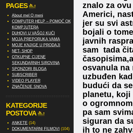
znalo za ovu
PAGES
Americi, nas
About me| O meni
jer su svi a
COMPUTER HELP – POMOĆ OKO
KOMPJUTERA
bojali o tome
DUHOVI U VAŠOJ KUĆI
javnih raspr
MOJA PREPORUKA VAMA
MOJE KNJIGE U PRODAJI
sam tada či
NET- SHOP
časopisima,a
OTKUPNE CIJENE
SEKUNDARNIH SIROVINA
osvanula na 
SPONZORI BLOGA
uzbuđen kad 
SUBSCRIBER
VIDEO PLAYER
budući da se
ZNAČENJE SNOVA
planetu, koji
o ogromnom t
KATEGORIJE
pa sam svima
POSTOVA
siguran da s
ANKETE
(14)
ih to ne zahva
DOKUMENTARNI FILMOVI
(104)