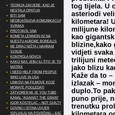
tog tijela. U
TEORIJA ZAVJERE: KAD JE
NESTALA OPATIJA
asteriodi ve
BITI SAM
kilometara! 
NEOBJAŠNJIVA KOMUNIKACIJA
SVRAKA
milijune kil
PROTOKOL SNA
kao gigantski
KOMETA LEMMON H2 NA
MJESTU AURORE BOREALIS
blizine,kako
NE DIRAJ NIŠTA I NAHRANI
vidjeti svaka
SVINJE
KONTROLA NOVCA
trilijuni met
KAKO NAS JEBU ILI ŠTO JE TO
jako blizu ka
MATRIX
I NEED HELP FROM PEOPLE
Kaže da to –
WHO LIVE IN USA
izlazak – mo
LINKOVI NA FILMOVE KOJE
MORATE POGLEDATI
duplo.To pak 
ZATVOREN MI JE YOU TUBE
puno prije, n
KANAL “AGAINST THE GRAIN”
IGOR KOSTELAC – NOT GUILTY
trenutku pro
GOVNO I ISTINA UVIJEK
kilometara o
ISPLIVAJU NA POVRŠINU – KAD