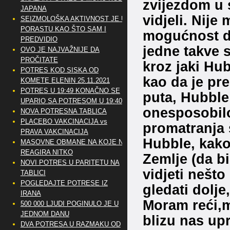
zvijezdom u s
JAPANA
vidjeli. Nije
SEIZMOLOŠKA AKTIVNOST JE U
PORASTU KAO ŠTO SAM I
mogućnost da
PREDVIDIO
jedne takve s
OVO JE NAJVAŽNIJE DA
PROČITATE
kroz jaki Hub
POTRES KOD SISKA OD
kao da je pr
KOMETE ELENIN 25.11.2021
POTRES U 19:49 KONAČNO SE
puta, Hubble 
UPARIO SA POTRESOM U 19:40
onesposobilo.
NOVA POTRESNA TABLICA
PLACEBO VAKCINACIJA vs
promatranja 
PRAVA VAKCINACIJA
Hubble, kako
MASOVNE OBMANE NA KOJE NE
REAGIRA NITKO
Zemlje (da 
NOVI POTRES U PARITETU NA
vidjeti nešto
TABLICI
POGLEDAJTE POTRESE IZ
gledati dolje
IRANA
Moram reći,mi
500 000 LJUDI POGINULO JE U
JEDNOM DANU
blizu nas upr
DVA POTRESA U RAZMAKU OD