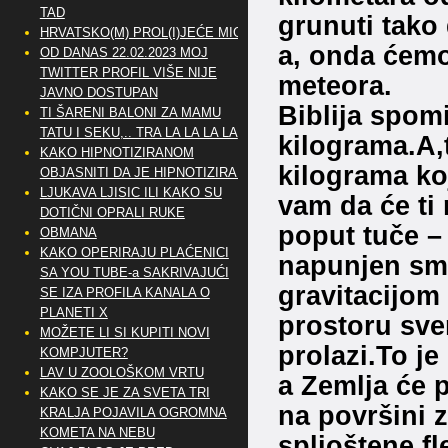
TAD
grunuti tako
HRVATSKO(M) PROL(I)JEĆE MIG
a, onda ćemo
OD DANAS 22.02.2023 MOJ
TWITTER PROFIL VIŠE NIJE
meteora.
JAVNO DOSTUPAN
Biblija spom
TI ŠARENI BALONI ZA MAMU
TATU I SEKU,.. TRA LA LA LA LA
kilograma.A
KAKO HIPNOTIZIRANOM
kilograma koj
OBJASNITI DA JE HIPNOTIZIRAN
LJUKAVA LJISIC ILI KAKO SU
vam da će ti 
DOTIČNI OPRALI RUKE
poput tuče –
OBMANA
KAKO OPERIRAJU PLAĆENICI
napunjen sme
SA YOU TUBE-a SAKRIVAJUĆI
gravitacijom
SE IZA PROFILA KANALA O
PLANETI X
prostoru sv
MOŽETE LI SI KUPITI NOVI
prolazi.To je
KOMPJUTER?
LAV U ZOOLOŠKOM VRTU
a Zemlja će p
KAKO SE JE ZA SVETA TRI
na površini 
KRALJA POJAVILA OGROMNA
KOMETA NA NEBU
spljoštene fl