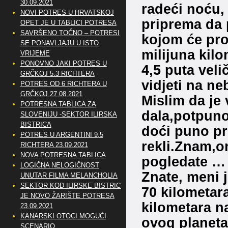
30.09.2021
radeći noću, 
NOVI POTRES U HRVATSKOJ
priprema da 
OPET JE U TABLICI POTRESA
SAVRŠENO TOČNO – POTRESI
kojom će pro
SE PONAVLJAJU U ISTO
milijuna kilo
VRIJEME
PONOVNO JAKI POTRES U
4,5 puta vel
GRČKOJ 5.3 RICHTERA
vidjeti na n
POTRES OD 6 RICHTERA U
GRČKOJ 27.08.2021
Mislim da je
POTRESNA TABLICA ZA
dala,potpuno
SLOVENIJU -SEKTOR ILIRSKA
BISTRICA
doći puno pr
POTRES U ARGENTINI 9,5
rekli.Znam,on
RICHTERA 23.09.2021
NOVA POTRESNA TABLICA
pogledate …
LOGIČNA NELOGIČNOST
Znate, meni j
UNUTAR FILMA MELANCHOLIA
SEKTOR KOD ILIRSKE BISTRICE
70 kilometara
JE NOVO ŽARIŠTE POTRESA
kilometara na
23.09.2021
KANARSKI OTOCI MOGUĆI
ovog planeta
SCENARIO