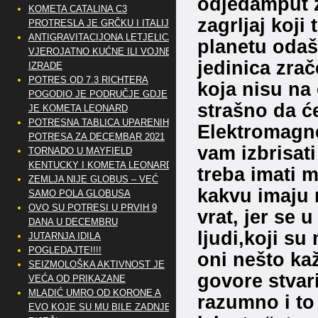
odjedamput za
KOMETA CATALINA C3
zagrljaj koji
PROTRESLA JE GRČKU I ITALIJU
ANTIGRAVITACIJONA LETJELICA
planetu odaši
VJEROJATNO KUĆNE ILI VOJNE
jedinica zra
IZRADE
POTRES OD 7.3 RICHTERA
koja nisu na 
POGODIO JE PODRUČJE GDJE
strašno da ć
JE KOMETA LEONARD
POTRESNA TABLICA UPARENIH
Elektromagne
POTRESA ZA DECEMBAR 2021
vam izbrisat
TORNADO U MAYFIELD
KENTUCKY I KOMETA LEONARD
treba imati 
ZEMLJA NIJE GLOBUS – VEĆ
kakvu imaju m
SAMO POLA GLOBUSA
OVO SU POTRESI U PRVIH 9
vrat, jer se 
DANA U DECEMBRU
ljudi,koji su
JUTARNJA IDILA
POGLEDAJTE!!!!
oni nešto kaž
SEIZMOLOŠKA AKTIVNOST JE
govore stvar
VEĆA OD PRIKAZANE
MLADIĆ UMRO OD KORONE A
razumno i to
EVO KOJE SU MU BILE ZADNJE