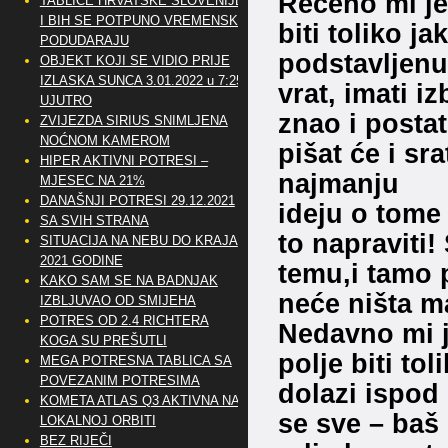
Rečeno mi je
TABLICE HRVATSKE SLOVENIJE
I BIH SE POTPUNO VREMENSKI
biti toliko j
PODUDARAJU
podstavljenu
OBJEKT KOJI SE VIDIO PRIJE
IZLASKA SUNCA 3.01.2022 u 7:25
vrat, imati i
UJUTRO
znao i postat
ZVIJEZDA SIRIUS SNIMLJENA
NOĆNOM KAMEROM
pišat će i sra
HIPER AKTIVNI POTRESI –
najmanju
MJESEC NA 21%
DANAŠNJI POTRESI 29.12.2021
ideju o tome 
SA SVIH STRANA
to napraviti!
SITUACIJA NA NEBU DO KRAJA
2021 GODINE
temu,i tamo p
KAKO SAM SE NA BADNJAK
neće ništa ma
IZBLJUVAO OD SMIJEHA
POTRES OD 2.4 RICHTERA
Nedavno mi j
KOGA SU PREŠUTLI
polje biti tol
MEGA POTRESNA TABLICA SA
POVEZANIM POTRESIMA
dolazi ispod 
KOMETA ATLAS Q3 AKTIVNA NA
se sve – baš 
LOKALNOJ ORBITI
BEZ RIJEČI