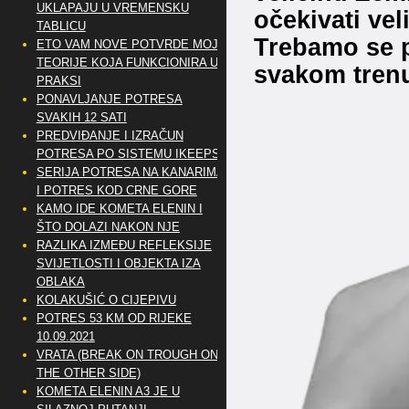
UKLAPAJU U VREMENSKU
očekivati ve
TABLICU
Trebamo se p
ETO VAM NOVE POTVRDE MOJE
TEORIJE KOJA FUNKCIONIRA U
svakom tren
PRAKSI
PONAVLJANJE POTRESA
SVAKIH 12 SATI
PREDVIĐANJE I IZRAČUN
POTRESA PO SISTEMU IKEEPS
SERIJA POTRESA NA KANARIMA
I POTRES KOD CRNE GORE
KAMO IDE KOMETA ELENIN I
ŠTO DOLAZI NAKON NJE
RAZLIKA IZMEĐU REFLEKSIJE
SVIJETLOSTI I OBJEKTA IZA
OBLAKA
KOLAKUŠIĆ O CIJEPIVU
POTRES 53 KM OD RIJEKE
10.09.2021
VRATA (BREAK ON TROUGH ON
THE OTHER SIDE)
KOMETA ELENIN A3 JE U