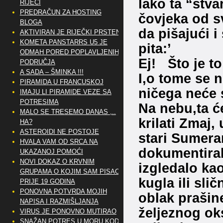
lako ta “stv
RIJEČI
PREDRAČUN ZA HOSTING
čovjeka od sv
BLOGA
da pišajući i
AKTIVIRAN JE RIJEČKI PRSTEN
KOMETA PANSTARRS U5 JE
pita:’
ODMAH PORED POPLAVLJENIH
Ej! Što je to
PODRUČJA
A SADA – ŠMINKA !!!
I,o tome se n
PIRAMIDA U FRANCUSKOJ
ničega neće s
IMAJU LI PIRAMIDE VEZE SA
POTRESIMA
Na nebu,ta će
MALO SE TRESEMO DANAS ,..
krilati Zmaj,
HA?
ASTEROIDI NE POSTOJE
stari Sumeran
HVALA VAM OD SRCA NA
dokumentiral
UKAZANOJ POMOĆI
NOVI DOKAZ O KRVNIM
izgledalo kao
GRUPAMA O KOJIM SAM PISAO
kugla ili sli
PRIJE 19 GODINA
PONOVNA POTVRDA MOJIH
oblak prašin
NAPISA I RAZMIŠLJANJA
željeznog ok
VIRUS JE PONOVNO MUTIRAO
SNAŽAN POTRES U MORU KOD