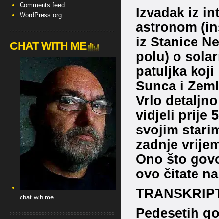
Comments feed
Izvadak iz in
WordPress.org
astronom (in
iz Stanice N
CHAT WITH ME
polu) o sola
patuljka koj
Sunca i Zeml
Vrlo detaljno
vidjeli prije
svojim starim
zadnje vrije
Ono što govo
ovo čitate na
TRANSKRIPT
chat wih me
Pedesetih go