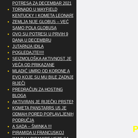
POTRESA ZA DECEMBAR 2021
TORNADO U MAYFIELD
KENTUCKY I KOMETA LEONARD
ZEMLJA NIJE GLOBUS – VEĆ
SAMO POLA GLOBUSA
OVO SU POTRESI U PRVIH 9
DANA U DECEMBRU
JUTARNJA IDILA
POGLEDAJTE!!!!
SEIZMOLOŠKA AKTIVNOST JE
VEĆA OD PRIKAZANE
MLADIĆ UMRO OD KORONE A
EVO KOJE SU MU BILE ZADNJE
RIJEČI
PREDRAČUN ZA HOSTING
BLOGA
AKTIVIRAN JE RIJEČKI PRSTEN
KOMETA PANSTARRS U5 JE
ODMAH PORED POPLAVLJENIH
PODRUČJA
A SADA – ŠMINKA !!!
PIRAMIDA U FRANCUSKOJ