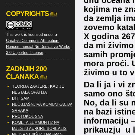
dnu oceana n
kojima ne zn
COPYRIGHTS
da zemlja im
zovemo katak
X godina 267
This work is licensed under a
Creative Commons Attribution-
da mi živimo 
Noncommercial-No Derivative Works
samih promje
3.0 Unported License
.
mora proći. 
ZADNJIH 200
živimo u to 
ČLANAKA
Da li ja i vi
TEORIJA ZAVJERE: KAD JE
samo ono što
NESTALA OPATIJA
BITI SAM
No, da li su n
NEOBJAŠNJIVA KOMUNIKACIJA
na bazi istin
SVRAKA
PROTOKOL SNA
informaciju – 
KOMETA LEMMON H2 NA
prikauzju u 
MJESTU AURORE BOREALIS
NE DIRAJ NIŠTA I NAHRANI