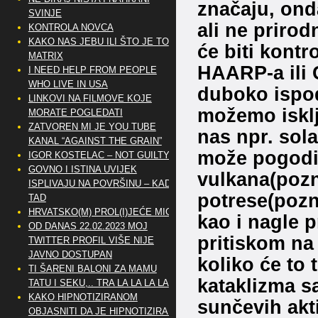
značaju, ond
SVINJE
ali ne prirod
KONTROLA NOVCA
KAKO NAS JEBU ILI ŠTO JE TO
će biti kont
MATRIX
HAARP-a ili
I NEED HELP FROM PEOPLE
WHO LIVE IN USA
duboko ispo
LINKOVI NA FILMOVE KOJE
možemo isklj
MORATE POGLEDATI
ZATVOREN MI JE YOU TUBE
nas npr. sola
KANAL “AGAINST THE GRAIN”
može pogoditi
IGOR KOSTELAC – NOT GUILTY
GOVNO I ISTINA UVIJEK
vulkana(pozn
ISPLIVAJU NA POVRŠINU – KAD
potrese(pozna
TAD
HRVATSKO(M) PROL(I)JEĆE MIG
kao i nagle 
OD DANAS 22.02.2023 MOJ
pritiskom na
TWITTER PROFIL VIŠE NIJE
JAVNO DOSTUPAN
koliko će to t
TI ŠARENI BALONI ZA MAMU
kataklizma s
TATU I SEKU,.. TRA LA LA LA LA
KAKO HIPNOTIZIRANOM
sunčevih akti
OBJASNITI DA JE HIPNOTIZIRAN