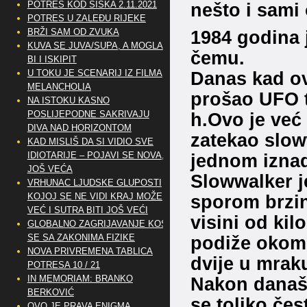
POTRES KOD SISKA 2.11.2021
nešto i sami 
POTRES U ZALEĐU RIJEKE
BRŽI SAM OD ZVUKA
1984 godina
KUVA SE JUVA/SUPA, A MOGLA
čemu.
BI I ISKIPIT
U TOKU JE SCENARIJ IZ FILMA
Danas kad ov
MELANCHOLIA
prošao UFO t
NA ISTOKU KASNO
POSLIJEPODNE SAKRIVAJU
h.Ovo je već 
DIVA NAD HORIZONTOM
zatekao slow
KAD MISLIŠ DA SI VIDIO SVE
IDIOTARIJE – POJAVI SE NOVA,..
jednom iznad
JOŠ VEĆA
Slowwalker j
VRHUNAC LJUDSKE GLUPOSTI
KOJOJ SE NE VIDI KRAJ MOŽE
sporom brzi
VEĆ I SUTRA BITI JOŠ VEĆI
visini od kil
GLOBALNO ZAGRIJAVANJE KOSI
SE SA ZAKONIMA FIZIKE
podiže okomi
NOVA PRIVREMENA TABLICA
dvije u mrak
POTRESA 10 / 21
IN MEMORIAM: BRANKO
Nakon današn
BERKOVIĆ
se toliko čes
OVO JE PRAVA ENIGMA