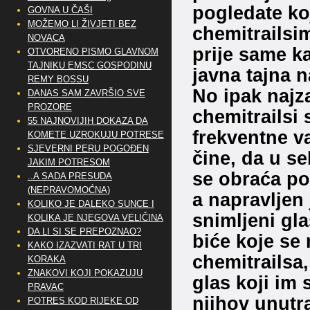
pogledate ko
GOVNA U ČAŠI
MOŽEMO LI ŽIVJETI BEZ
chemitrailsi
NOVACA
prije same ka
OTVORENO PISMO GLAVNOM
TAJNIKU EMSC GOSPODINU
javna tajna n
REMY BOSSU
No ipak najza
DANAS SAM ZAVRŠIO SVE
PROZORE
chemitrailsi 
55 NAJNOVIJIH DOKAZA DA
frekventne va
KOMETE UZROKUJU POTRESE
SJEVERNI PERU POGOĐEN
čine, da u se
JAKIM POTRESOM
se obraća pop
..A SADA PRESUDA
(NEPRAVOMOĆNA)
a napravljen 
KOLIKO JE DALEKO SUNCE I
snimljeni gl
KOLIKA JE NJEGOVA VELIČINA
DA LI SI SE PREPOZNAO?
biće koje se 
KAKO IZAZVATI RAT U TRI
chemitrailsa
KORAKA
ZNAKOVI KOJI POKAZUJU
glas koji im 
PRAVAC
njihov unutra
POTRES KOD RIJEKE OD