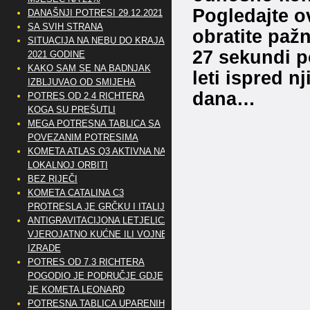
Pogledajte o
DANAŠNJI POTRESI 29.12.2021
SA SVIH STRANA
obratite paž
SITUACIJA NA NEBU DO KRAJA
27 sekundi po
2021 GODINE
KAKO SAM SE NA BADNJAK
leti ispred n
IZBLJUVAO OD SMIJEHA
dana…
POTRES OD 2.4 RICHTERA
KOGA SU PREŠUTLI
MEGA POTRESNA TABLICA SA
POVEZANIM POTRESIMA
KOMETA ATLAS Q3 AKTIVNA NA
LOKALNOJ ORBITI
BEZ RIJEČI
KOMETA CATALINA C3
PROTRESLA JE GRČKU I ITALIJU
ANTIGRAVITACIJONA LETJELICA
VJEROJATNO KUĆNE ILI VOJNE
IZRADE
POTRES OD 7.3 RICHTERA
POGODIO JE PODRUČJE GDJE
JE KOMETA LEONARD
POTRESNA TABLICA UPARENIH