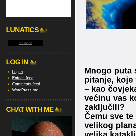
LUNATICS
the moon
LOG IN
Mnogo puta s
Log in
pitanje, koj
Entries feed
Comments feed
– kao čovjeka
WordPress.org
većinu vas ko
zaključili?
CHAT WITH ME
Čemu sve te s
velikog plan
velika katakl