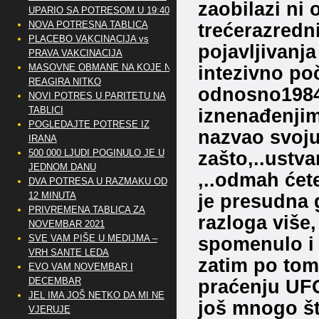
zaobilazi ni
UPARIO SA POTRESOM U 19:40
NOVA POTRESNA TABLICA
trećerazredni
PLACEBO VAKCINACIJA vs
pojavljivanja
PRAVA VAKCINACIJA
MASOVNE OBMANE NA KOJE NE
intezivno poč
REAGIRA NITKO
odnosno1984 
NOVI POTRES U PARITETU NA
TABLICI
iznenađenjim
POGLEDAJTE POTRESE IZ
nazvao svoju
IRANA
500 000 LJUDI POGINULO JE U
zašto,..ustva
JEDNOM DANU
,..odmah ćete
DVA POTRESA U RAZMAKU OD
12 MINUTA
je presudna 
PRIVREMENA TABLICA ZA
razloga više,
NOVEMBAR 2021
SVE VAM PIŠE U MEDIJMA –
spomenulo i 
VRH SANTE LEDA
zatim po tome
EVO VAM NOVEMBAR I
DECEMBAR
praćenju UFO 
JEL IMA JOŠ NETKO DA MI NE
još mnogo št
VJERUJE