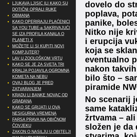
dovelo do st
LJUKAVA LJISIC ILI KAKO SU
DOTIČNI OPRALI RUKE
poplava, pota
OBMANA
panike, boles
KAKO OPERIRAJU PLAĆENICI
SA YOU TUBE-a SAKRIVAJUĆI
Nitko nije kr
SE IZA PROFILA KANALA O
i erupcija vu
PLANETI X
MOŽETE LI SI KUPITI NOVI
koja se sklan
KOMPJUTER?
eventualno pre
LAV U ZOOLOŠKOM VRTU
KAKO SE JE ZA SVETA TRI
nakon takvih 
KRALJA POJAVILA OGROMNA
bilo što – sa
KOMETA NA NEBU
OVAJ BLOG JE PRED
piramide N
ZATVARANJEM
KRADU LI BANKE NOVAC OD
No scenarij j
GRAĐANA
same katakli
KAKO SE GRIJATI U OVA
NESIGURNA VREMENA
žrtvama – ali
FARSA PRAVA NA OBIČNOM
složen je da
ČOVJEKU
ZAKON O NASILJU U OBITELJI
stvarima, ko