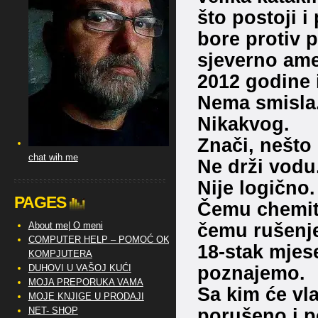
što postoji i
bore protiv 
sjeverno amer
2012 godine i
Nema smisla
Nikakvog.
Znači, nešto
chat wih me
Ne drži vodu
Nije logično.
PAGES
Čemu chemitr
čemu rušenje
About me| O meni
COMPUTER HELP – POMOĆ OKO
18-stak mjese
KOMPJUTERA
poznajemo.
DUHOVI U VAŠOJ KUĆI
MOJA PREPORUKA VAMA
Sa kim će vl
MOJE KNJIGE U PRODAJI
porušeno i 
NET- SHOP