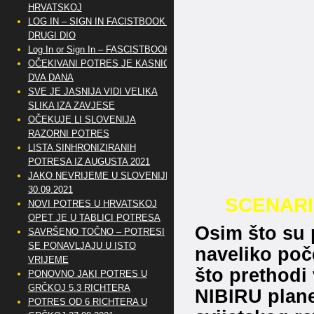
HRVATSKOJ
LOG IN – SIGN IN FACISTBOOK –
DRUGI DIO
Log In or Sign In – FASCISTBOOK
OČEKIVANI POTRES JE KASNIO
DVA DANA
SVE JE JASNIJA VIDI VELIKA
SLIKA IZA ZAVJESE
OČEKUJE LI SLOVENIJA
RAZORNI POTRES
LISTA SINHRONIZIRANIH
POTRESA IZ AUGUSTA 2021
JAKO NEVRIJEME U SLOVENIJI
30.09.2021
SCENARI
NOVI POTRES U HRVATSKOJ
OPET JE U TABLICI POTRESA
Osim što su p
SAVRŠENO TOČNO – POTRESI
SE PONAVLJAJU U ISTO
naveliko poče
VRIJEME
što prethodi 
PONOVNO JAKI POTRES U
GRČKOJ 5.3 RICHTERA
NIBIRU plane
POTRES OD 6 RICHTERA U