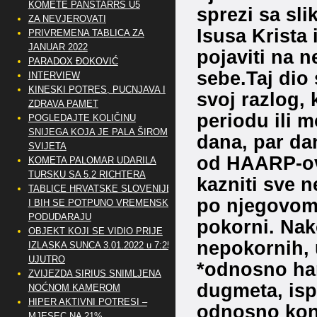
KOMETE PANSTARRS U5
sprezi sa sl
ZA NEVJEROVATI
Isusa Krista 
PRIVREMENA TABLICA ZA
JANUAR 2022
pojaviti na n
PARADOX ĐOKOVIĆ
sebe.Taj dio 
INTERVIEW
KINESKI POTRES, PUCNJAVA I
svoj razlog,
ZDRAVA PAMET
periodu ili
POGLEDAJTE KOLIČINU
SNIJEGA KOJA JE PALA ŠIROM
dana, par da
SVIJETA
od HAARP-ov
KOMETA PALOMAR UDARILA
TURSKU SA 5.2 RICHTERA
kazniti sve n
TABLICE HRVATSKE SLOVENIJE
po njegovom 
I BIH SE POTPUNO VREMENSKI
PODUDARAJU
pokorni. Nako
OBJEKT KOJI SE VIDIO PRIJE
nepokornih,
IZLASKA SUNCA 3.01.2022 u 7:25
UJUTRO
*odnosno har
ZVIJEZDA SIRIUS SNIMLJENA
dugmeta, is
NOĆNOM KAMEROM
HIPER AKTIVNI POTRESI –
odnosno kon
MJESEC NA 21%