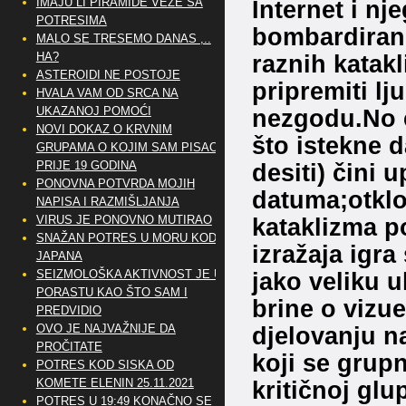
IMAJU LI PIRAMIDE VEZE SA
Internet i nj
POTRESIMA
bombardirani
MALO SE TRESEMO DANAS ,..
HA?
raznih katakl
ASTEROIDI NE POSTOJE
pripremiti l
HVALA VAM OD SRCA NA
UKAZANOJ POMOĆI
nezgodu.No e
NOVI DOKAZ O KRVNIM
što istekne 
GRUPAMA O KOJIM SAM PISAO
PRIJE 19 GODINA
desiti) čini u
PONOVNA POTVRDA MOJIH
datuma;otklo
NAPISA I RAZMIŠLJANJA
VIRUS JE PONOVNO MUTIRAO
kataklizma p
SNAŽAN POTRES U MORU KOD
izražaja igra
JAPANA
SEIZMOLOŠKA AKTIVNOST JE U
jako veliku u
PORASTU KAO ŠTO SAM I
brine o vizu
PREDVIDIO
OVO JE NAJVAŽNIJE DA
djelovanju na
PROČITATE
koji se grup
POTRES KOD SISKA OD
KOMETE ELENIN 25.11.2021
kritičnoj glu
POTRES U 19:49 KONAČNO SE