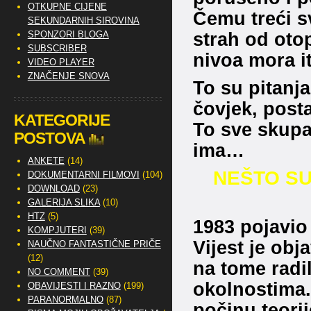
OTKUPNE CIJENE
Čemu treći sv
SEKUNDARNIH SIROVINA
strah od oto
SPONZORI BLOGA
SUBSCRIBER
nivoa mora 
VIDEO PLAYER
ZNAČENJE SNOVA
To su pitanja
čovjek, posta
KATEGORIJE
To sve skupa
POSTOVA
ima…
ANKETE
(14)
NEŠTO SU 
DOKUMENTARNI FILMOVI
(104)
DOWNLOAD
(23)
GALERIJA SLIKA
(10)
HTZ
(5)
1983 pojavio 
KOMPJUTERI
(39)
Vijest je obj
NAUČNO FANTASTIČNE PRIČE
(12)
na tome radi
NO COMMENT
(39)
okolnostima.
OBAVIJESTI I RAZNO
(199)
PARANORMALNO
(87)
počinu teorij