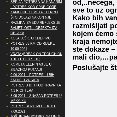
od,..nečega, 
SERIJA POTRESA NA KANARIMA
I POTRES KOD CRNE GORE
sve to uz og
KAMO IDE KOMETA ELENIN I
Kako bih vam
ŠTO DOLAZI NAKON NJE
RAZLIKA IZMEĐU REFLEKSIJE
razmišljati p
SVIJETLOSTI I OBJEKTA IZA
kojem ćemo 
OBLAKA
KOLAKUŠIĆ O CIJEPIVU
kraja nemojte
POTRES 53 KM OD RIJEKE
ste dokaze – 
10.09.2021
VRATA (BREAK ON TROUGH ON
mali dio,…p
THE OTHER SIDE)
KOMETA ELENIN A3 JE U
Poslušajte št
SILAZNOJ PUTANJI
9.09.2021 – POTRESI U BiH
ZADNJIH 24 SATA
POTRES U BIH KOD TRAVNIKA
4.3 RICHTERA
8.09.2021 – SNAŽAN POTRES U
MEKSIKU
POTRES BLIZU MOJE KUĆE
7.09.2021
JOŠ JEDAN POTRES NA LINIJI