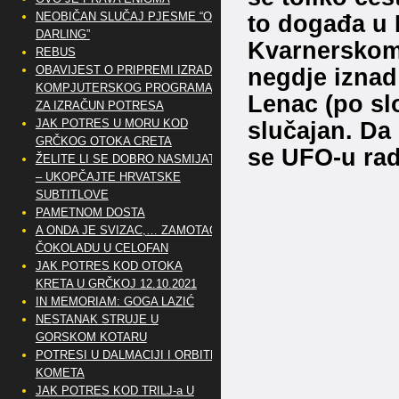
NEOBIČAN SLUČAJ PJESME “OH
to događa u Ri
DARLING”
Kvarnerskom z
REBUS
OBAVIJEST O PRIPREMI IZRADE
negdje iznad 
KOMPJUTERSKOG PROGRAMA
Lenac (po sl
ZA IZRAČUN POTRESA
JAK POTRES U MORU KOD
slučajan. Da
GRČKOG OTOKA CRETA
se UFO-u radi
ŽELITE LI SE DOBRO NASMIJATI
– UKOPČAJTE HRVATSKE
SUBTITLOVE
PAMETNOM DOSTA
A ONDA JE SVIZAC,… ZAMOTAO
ČOKOLADU U CELOFAN
JAK POTRES KOD OTOKA
KRETA U GRČKOJ 12.10.2021
IN MEMORIAM: GOGA LAZIĆ
NESTANAK STRUJE U
GORSKOM KOTARU
POTRESI U DALMACIJI I ORBITE
KOMETA
JAK POTRES KOD TRILJ-a U