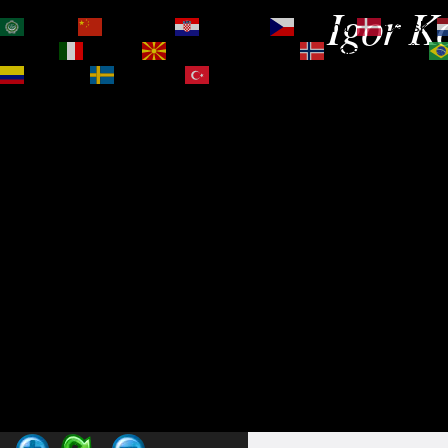
Igor Ko
العربية
简体中文
Hrvatski
Čeština‎
Dansk
Magyar
Italiano
Македонски јазик
Norsk bokmål
Español
Svenska
Türkçe