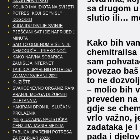
IMAJU HRVATSKU
sa drugom u v
KOLIKO IMA IDIOTA NA SVIJETU?
POTRESI KOJI SE “NISU”
slutio ili… 
DOGODILI
KUDA IDU DIVLJE SVINJE
PJEŠČANI SAT IDE NAPRIJED 10
MINUTA
Kako bih vam
SAD TO ODJENOM VIŠE NIJE
chemitrailsa
NEMOGUĆE – PREKO NOĆI
KAKO NAIVNA SOBARICA
sam pohvatao
ZAMIŠLJA INTERNET
povezao baš 
TABLICA UPARENIH POTRESA
ZA MAY/ SVIBANJ 2022
to ne dozvolj
KLIZIŠTE
– molio bih v
SVAKODNEVNO ORGANIZIRANO
PRANJE MOZGA DEŽURNIH
preveden na h
DILETANATA
gdje se chemi
HAKIRANI DRON ILI SLUČAJNI
PROLAZNIK
vrlo važno, j
(NE)SLUČAJNA NACISTIČKA
zadataka je i
CENZURA JAVNIH MEDIJA
TABLICA UPARENIH POTRESA
pada i djelo
ZA FEBRUAR 2022g