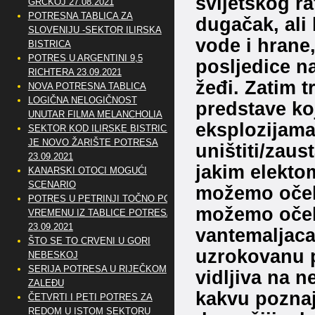
svijetskog ra
GRČKOJ 27.08.2021
POTRESNA TABLICA ZA
dugačak, ali 
SLOVENIJU -SEKTOR ILIRSKA
vode i hrane,
BISTRICA
POTRES U ARGENTINI 9,5
posljedice na
RICHTERA 23.09.2021
žeđi. Zatim 
NOVA POTRESNA TABLICA
LOGIČNA NELOGIČNOST
predstave ko
UNUTAR FILMA MELANCHOLIA
eksplozijama 
SEKTOR KOD ILIRSKE BISTRICE
JE NOVO ŽARIŠTE POTRESA
uništiti/zaus
23.09.2021
jakim elekto
KANARSKI OTOCI MOGUĆI
SCENARIO
možemo oček
POTRES U PETRINJI TOČNO PO
možemo očekiv
VREMENU IZ TABLICE POTRESA
23.09.2021
vantemaljaca
ŠTO SE TO CRVENI U GORI
uzrokovanu p
NEBESKOJ
SERIJA POTRESA U RIJEČKOM
vidljiva na n
ZALEĐU
kakvu poznaj
ČETVRTI I PETI POTRES ZA
REDOM U ISTOM SEKTORU