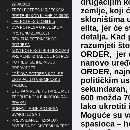
drugačijim 
22.09.2021
zemlje, koji 
TREĆI POTRES U RIJEČKOM
PRSTENU KOD KLANE 21.09.2021
skloništima u
JAK POTRES U CHILE-u
elita, jer će
DVA POTRESA U RIJEČKOM
PRSTENU 21.09.2021
detalja. Kad 
REVIZIJA PETRINJSKOG
razumjeti št
POTRESA
NOVI POTRES U BIH ODGOVARA
ORDER, jer će
VREMENU IZ TABLICE POTRESA
nanovo uređ
POTRESI SE (NE)MOGU
PREDVIDJETI
ORDER, najme
JOŠ DVA POTRESA KOJI SE
političkim u
UKLAPAJU U VREMENSKU
TABLICU
sekundaran, j
ETO VAM NOVE POTVRDE MOJE
600 možda 700
TEORIJE KOJA FUNKCIONIRA U
PRAKSI
lako ukrotiti 
PONAVLJANJE POTRESA
Moguće su va
SVAKIH 12 SATI
PREDVIĐANJE I IZRAČUN
spasioca – he
POTRESA PO SISTEMU IKEEPS