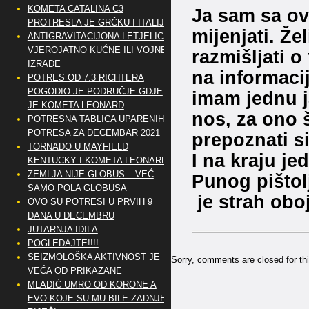
KOMETA CATALINA C3
Ja sam sa ov
PROTRESLA JE GRČKU I ITALIJU
mijenjati. Žel
ANTIGRAVITACIJONA LETJELICA
VJEROJATNO KUĆNE ILI VOJNE
razmišljati o
IZRADE
na informacij
POTRES OD 7.3 RICHTERA
POGODIO JE PODRUČJE GDJE
imam jednu j
JE KOMETA LEONARD
nos, za ono 
POTRESNA TABLICA UPARENIH
POTRESA ZA DECEMBAR 2021
prepoznati 
TORNADO U MAYFIELD
I na kraju je
KENTUCKY I KOMETA LEONARD
ZEMLJA NIJE GLOBUS – VEĆ
Punog pištol
SAMO POLA GLOBUSA
je strah oboj
OVO SU POTRESI U PRVIH 9
DANA U DECEMBRU
JUTARNJA IDILA
POGLEDAJTE!!!!
SEIZMOLOŠKA AKTIVNOST JE
Sorry, comments are closed for thi
VEĆA OD PRIKAZANE
MLADIĆ UMRO OD KORONE A
EVO KOJE SU MU BILE ZADNJE