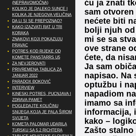
ću ja znati tk
(NEPRAVOMOĆNA)
KOLIKO JE DALEKO SUNCE I
sam otvoren 
KOLIKA JE NJEGOVA VELIČINA
nećete biti n
DA LI SI SE PREPOZNAO?
KAKO IZAZVATI RAT U TRI
bolji njuh od
KORAKA
mi se sa stva
ZNAKOVI KOJI POKAZUJU
PRAVAC
ove strane od
POTRES KOD RIJEKE OD
ćete, da nisa
KOMETE PANSTARRS U5
ZA NEVJEROVATI
Ja sam običa
PRIVREMENA TABLICA ZA
napisao. Na s
JANUAR 2022
PARADOX ĐOKOVIĆ
optužbu i na
INTERVIEW
napadiom na 
KINESKI POTRES, PUCNJAVA I
ZDRAVA PAMET
imamo sa inf
POGLEDAJTE KOLIČINU
informacija, 
SNIJEGA KOJA JE PALA ŠIROM
SVIJETA
kako – logik
KOMETA PALOMAR UDARILA
Zašto stalno
TURSKU SA 5.2 RICHTERA