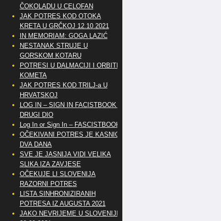
ČOKOLADU U CELOFAN
JAK POTRES KOD OTOKA
KRETA U GRČKOJ 12.10.2021
IN MEMORIAM: GOGA LAZIĆ
NESTANAK STRUJE U
GORSKOM KOTARU
POTRESI U DALMACIJI I ORBITE
KOMETA
JAK POTRES KOD TRILJ-a U
HRVATSKOJ
LOG IN – SIGN IN FACISTBOOK –
DRUGI DIO
Log In or Sign In – FASCISTBOOK
OČEKIVANI POTRES JE KASNIO
DVA DANA
SVE JE JASNIJA VIDI VELIKA
SLIKA IZA ZAVJESE
OČEKUJE LI SLOVENIJA
RAZORNI POTRES
LISTA SINHRONIZIRANIH
POTRESA IZ AUGUSTA 2021
JAKO NEVRIJEME U SLOVENIJI