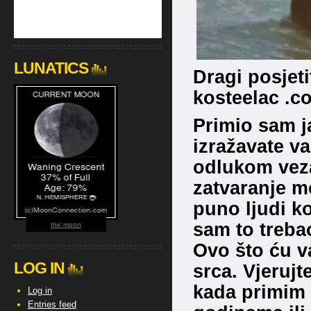
LUNATICS
Dragi posjetit
kosteelac .c
Primio sam j
izražavate v
odlukom veza
zatvaranje mo
puno ljudi ko
sam to treba
the moon
Ovo što ću v
LOG IN
srca. Vjerujt
kada primim t
Log in
Entries feed