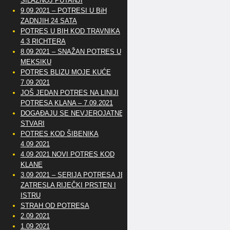
SILAZNOJ PUTANJI
9.09.2021 – POTRESI U BiH
ZADNJIH 24 SATA
POTRES U BIH KOD TRAVNIKA
4.3 RICHTERA
8.09.2021 – SNAŽAN POTRES U
MEKSIKU
POTRES BLIZU MOJE KUĆE
7.09.2021
JOŠ JEDAN POTRES NA LINIJI
POTRESA KLANA – 7.09.2021
DOGAĐAJU SE NEVJEROJATNE
STVARI
POTRES KOD ŠIBENIKA
4.09.2021
4.09.2021 NOVI POTRES KOD
KLANE
3.09.2021 – SERIJA POTRESA JE
ZATRESLA RIJEČKI PRSTEN I
ISTRU
STRAH OD POTRESA
2.09.2021
1.09.2021