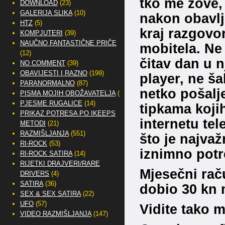
tko me zove
DOWNLOAD
(23)
GALERIJA SLIKA
(10)
nakon obavlj
HTZ
(5)
kraj razgovor
KOMPJUTERI
(39)
NAUČNO FANTASTIČNE PRIČE
mobitela. Ne
(12)
čitav dan u 
NO COMMENT
(39)
OBAVIJESTI I RAZNO
(199)
player, ne š
PARANORMALNO
(87)
netko pošalj
PISMA MOJIH OBOŽAVATELJA
(2)
PJESME RUGALICE
(14)
tipkama koji
PRIKAZ POTRESA PO IKEEPS
internetu tel
METODI
(21)
RAZMIŠLJANJA
(551)
što je najva
RI-ROCK
(53)
iznimno potr
RI-ROCK SATIRA
(14)
RIJETKI DRAJVERI/RARE
Mjesečni rač
DRIVERS
(4)
SATIRA
(36)
dobio 30 kn 
SEX & SEX SATIRA
(22)
UFO
(57)
Vidite tako 
VIDEO RAZMIŠLJANJA
(147)