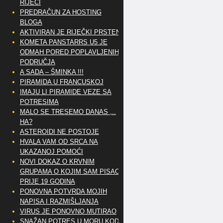
RIJEČI
PREDRAČUN ZA HOSTING
BLOGA
AKTIVIRAN JE RIJEČKI PRSTEN
KOMETA PANSTARRS U5 JE
ODMAH PORED POPLAVLJENIH
PODRUČJA
A SADA – ŠMINKA !!!
PIRAMIDA U FRANCUSKOJ
IMAJU LI PIRAMIDE VEZE SA
POTRESIMA
MALO SE TRESEMO DANAS ,..
HA?
ASTEROIDI NE POSTOJE
HVALA VAM OD SRCA NA
UKAZANOJ POMOĆI
NOVI DOKAZ O KRVNIM
GRUPAMA O KOJIM SAM PISAO
PRIJE 19 GODINA
PONOVNA POTVRDA MOJIH
NAPISA I RAZMIŠLJANJA
VIRUS JE PONOVNO MUTIRAO
SNAŽAN POTRES U MORU KOD