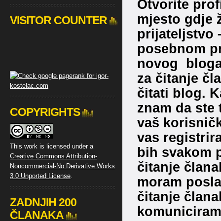
Otvorite prof
mjesto gdje ž
VISITOR COUNTER
prijateljstvo
posebnom pr
novog bloga 
za čitanje č
čitati blog. 
znam da ste t
COPYRIGHTS
vaš korisničk
vas registri
This work is licensed under a
bih svakom 
Creative Commons Attribution-
čitanje člana
Noncommercial-No Derivative Works
3.0 Unported License
.
moram posla
čitanje člana
ZADNJIH 200
komuniciram.
ČLANAKA