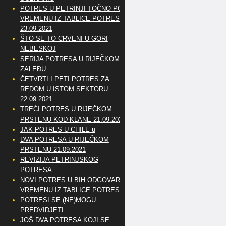
POTRES U PETRINJI TOČNO PO
VREMENU IZ TABLICE POTRESA
23.09.2021
ŠTO SE TO CRVENI U GORI
NEBESKOJ
SERIJA POTRESA U RIJEČKOM
ZALEĐU
ČETVRTI I PETI POTRES ZA
REDOM U ISTOM SEKTORU
22.09.2021
TREĆI POTRES U RIJEČKOM
PRSTENU KOD KLANE 21.09.2021
JAK POTRES U CHILE-u
DVA POTRESA U RIJEČKOM
PRSTENU 21.09.2021
REVIZIJA PETRINJSKOG
POTRESA
NOVI POTRES U BIH ODGOVARA
VREMENU IZ TABLICE POTRESA
POTRESI SE (NE)MOGU
PREDVIDJETI
JOŠ DVA POTRESA KOJI SE