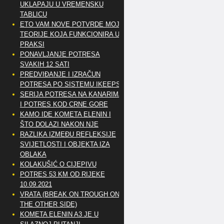
UKLAPAJU U VREMENSKU
TABLICU
ETO VAM NOVE POTVRDE MOJE
TEORIJE KOJA FUNKCIONIRA U
PRAKSI
PONAVLJANJE POTRESA
SVAKIH 12 SATI
PREDVIĐANJE I IZRAČUN
POTRESA PO SISTEMU IKEEPS
SERIJA POTRESA NA KANARIMA
I POTRES KOD CRNE GORE
KAMO IDE KOMETA ELENIN I
ŠTO DOLAZI NAKON NJE
RAZLIKA IZMEĐU REFLEKSIJE
SVIJETLOSTI I OBJEKTA IZA
OBLAKA
KOLAKUŠIĆ O CIJEPIVU
POTRES 53 KM OD RIJEKE
10.09.2021
VRATA (BREAK ON TROUGH ON
THE OTHER SIDE)
KOMETA ELENIN A3 JE U