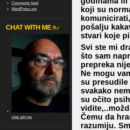
godinama ili
Comments feed
koji su norm
WordPress.org
komunicirati,
pošalju kaka
CHAT WITH ME
stvari koje p
Svi ste mi d
što sam napr
prepreka nije
Ne mogu vam 
su presudile
svakako nema
su očito psi
vidite,..mož
Čemu da hran
chat wih me
razumiju. Sm