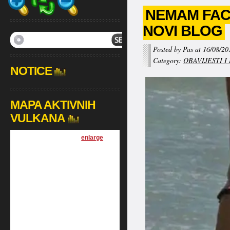
NEMAM FAC
NOVI BLOG
Posted by Pas at 16/08/20
Category:
OBAVIJESTI I
NOTICE
MAPA AKTIVNIH
VULKANA
[
enlarge
]