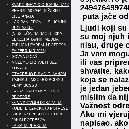
SVAKODNEVNO ORGANIZIRANO
24947649974
PRANJE MOZGA DEŽURNIH
puta jače od
DILETANATA
HAKIRANI DRON ILI SLUČAJNI
Ljudi koji su
PROLAZNIK
(NE)SLUČAJNA NACISTIČKA
su moj njuh i
CENZURA JAVNIH MEDIJA
nisu, druge 
TABLICA UPARENIH POTRESA
ZA FEBRUAR 2022g
Ja vam mogu 
GOVNA U ČAŠI
ili vas pripr
MOŽEMO LI ŽIVJETI BEZ
NOVACA
shvatite, kak
OTVORENO PISMO GLAVNOM
koja se nalaz
TAJNIKU EMSC GOSPODINU
REMY BOSSU
je jedan jebe
DANAS SAM ZAVRŠIO SVE
mislim da nij
PROZORE
55 NAJNOVIJIH DOKAZA DA
Važnost odre
KOMETE UZROKUJU POTRESE
Ako mi vjeruj
SJEVERNI PERU POGOĐEN
JAKIM POTRESOM
napisao, ako
..A SADA PRESUDA