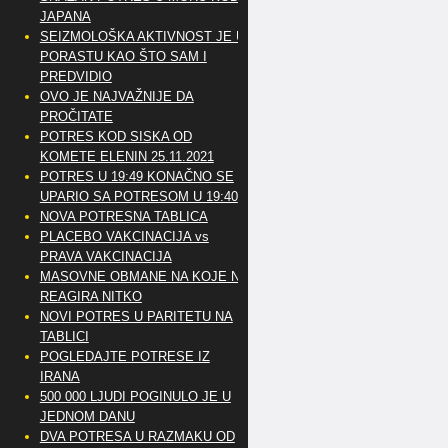
JAPANA
SEIZMOLOŠKA AKTIVNOST JE U
PORASTU KAO ŠTO SAM I
PREDVIDIO
OVO JE NAJVAŽNIJE DA
PROČITATE
POTRES KOD SISKA OD
KOMETE ELENIN 25.11.2021
POTRES U 19:49 KONAČNO SE
UPARIO SA POTRESOM U 19:40
NOVA POTRESNA TABLICA
PLACEBO VAKCINACIJA vs
PRAVA VAKCINACIJA
MASOVNE OBMANE NA KOJE NE
REAGIRA NITKO
NOVI POTRES U PARITETU NA
TABLICI
POGLEDAJTE POTRESE IZ
IRANA
500 000 LJUDI POGINULO JE U
JEDNOM DANU
DVA POTRESA U RAZMAKU OD