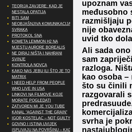
upoznam vas,
TEORIJA ZAVJERE: KAD JE
međusobno s
NESTALA OPATIJA
BITI SAM
razmišljaju p
NEOBJAŠNJIVA KOMUNIKACIJA
nije obavezn
SVRAKA
PROTOKOL SNA
uvid tko dola
KOMETA LEMMON H2 NA
MJESTU AURORE BOREALIS
Ali sada ono 
NE DIRAJ NIŠTA I NAHRANI
sam zapriječ
SVINJE
KONTROLA NOVCA
razloga. Niš
KAKO NAS JEBU ILI ŠTO JE TO
kao osoba – 
MATRIX
I NEED HELP FROM PEOPLE
što su činili
WHO LIVE IN USA
razgovarali s
LINKOVI NA FILMOVE KOJE
MORATE POGLEDATI
predrasuude.
ZATVOREN MI JE YOU TUBE
komercijaliza
KANAL “AGAINST THE GRAIN”
IGOR KOSTELAC – NOT GUILTY
svrha je pokr
GOVNO I ISTINA UVIJEK
nastajublogi
ISPLIVAJU NA POVRŠINU – KAD