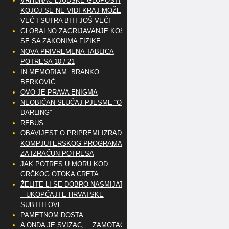
VRHUNAC LJUDSKE GLUPOSTI
KOJOJ SE NE VIDI KRAJ MOŽE
VEĆ I SUTRA BITI JOŠ VEĆI
GLOBALNO ZAGRIJAVANJE KOSI
SE SA ZAKONIMA FIZIKE
NOVA PRIVREMENA TABLICA
POTRESA 10 / 21
IN MEMORIAM: BRANKO
BERKOVIĆ
OVO JE PRAVA ENIGMA
NEOBIČAN SLUČAJ PJESME “OH
DARLING”
REBUS
OBAVIJEST O PRIPREMI IZRADE
KOMPJUTERSKOG PROGRAMA
ZA IZRAČUN POTRESA
JAK POTRES U MORU KOD
GRČKOG OTOKA CRETA
ŽELITE LI SE DOBRO NASMIJATI
– UKOPČAJTE HRVATSKE
SUBTITLOVE
PAMETNOM DOSTA
A ONDA JE SVIZAC,… ZAMOTAO