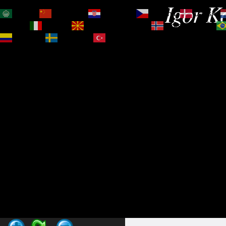
Igor Ko
العربية
简体中文
Hrvatski
Čeština‎
Dansk
Magyar
Italiano
Македонски јазик
Norsk bokmål
Español
Svenska
Türkçe