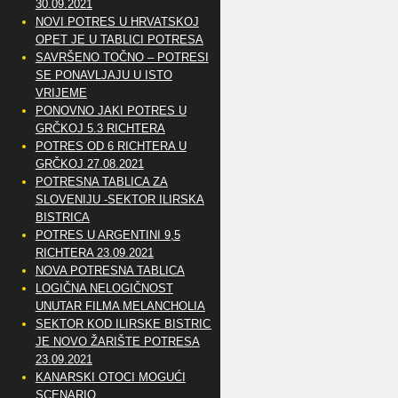
30.09.2021
NOVI POTRES U HRVATSKOJ
OPET JE U TABLICI POTRESA
SAVRŠENO TOČNO – POTRESI
SE PONAVLJAJU U ISTO
VRIJEME
PONOVNO JAKI POTRES U
GRČKOJ 5.3 RICHTERA
POTRES OD 6 RICHTERA U
GRČKOJ 27.08.2021
POTRESNA TABLICA ZA
SLOVENIJU -SEKTOR ILIRSKA
BISTRICA
POTRES U ARGENTINI 9,5
RICHTERA 23.09.2021
NOVA POTRESNA TABLICA
LOGIČNA NELOGIČNOST
UNUTAR FILMA MELANCHOLIA
SEKTOR KOD ILIRSKE BISTRICE
JE NOVO ŽARIŠTE POTRESA
23.09.2021
KANARSKI OTOCI MOGUĆI
SCENARIO