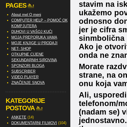
stavim na is
PAGES
ukažemo pov
About me| O meni
odnosno dona
COMPUTER HELP – POMOĆ OKO
KOMPJUTERA
jer je cifra
DUHOVI U VAŠOJ KUĆI
sinmbolična –
MOJA PREPORUKA VAMA
MOJE KNJIGE U PRODAJI
Ako je otvori
NET- SHOP
onda ne znam
OTKUPNE CIJENE
SEKUNDARNIH SIROVINA
Morate razdv
SPONZORI BLOGA
SUBSCRIBER
strane, na on
VIDEO PLAYER
onu koja vam
ZNAČENJE SNOVA
Ali, uspored
KATEGORIJE
telefonom/mo
POSTOVA
(nadam se) vi
ANKETE
(14)
jednostavno
DOKUMENTARNI FILMOVI
(104)