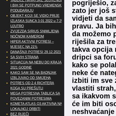
TABLICE HRVATSKE SLOVENIJE
pogriješio, z
I BIH SE POTPUNO VREMENSKI
zato jer još 
PODUDARAJU
OBJEKT KOJI SE VIDIO PRIJE
vidjeti da sa
IZLASKA SUNCA 3.01.2022 u 7:25
pravu. Ja bi
UJUTRO
ZVIJEZDA SIRIUS SNIMLJENA
da možemo pr
NOĆNOM KAMEROM
riješila za tr
HIPER AKTIVNI POTRESI –
MJESEC NA 21%
takva opcija 
DANAŠNJI POTRESI 29.12.2021
dripci sa for
SA SVIH STRANA
SITUACIJA NA NEBU DO KRAJA
kako se pola
2021 GODINE
neke će nateg
KAKO SAM SE NA BADNJAK
IZBLJUVAO OD SMIJEHA
izbiti im sve
POTRES OD 2.4 RICHTERA
vlastiti strah
KOGA SU PREŠUTLI
MEGA POTRESNA TABLICA SA
sa ikakvom s
POVEZANIM POTRESIMA
će im biti os
KOMETA ATLAS Q3 AKTIVNA NA
LOKALNOJ ORBITI
neshvaćanje 
BEZ RIJEČI