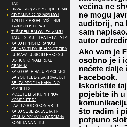
TAD
većina ne sh
HRVATSKO(M) PROL(I)JEĆE MIG
ne mogu javno
OD DANAS 22.02.2023 MOJ
TWITTER PROFIL VIŠE NIJE
auditorij, na 
JAVNO DOSTUPAN
sam napisao.
TI ŠARENI BALONI ZA MAMU
TATU I SEKU,.. TRA LA LA LA LA
autor odredim
KAKO HIPNOTIZIRANOM
OBJASNITI DA JE HIPNOTIZIRAN
Ako vam je F
LJUKAVA LJISIC ILI KAKO SU
osobno je i i
DOTIČNI OPRALI RUKE
OBMANA
nećete dalje 
KAKO OPERIRAJU PLAĆENICI
Facebook.
SA YOU TUBE-a SAKRIVAJUĆI
SE IZA PROFILA KANALA O
Iskoristite ta
PLANETI X
pojebite ih u
MOŽETE LI SI KUPITI NOVI
KOMPJUTER?
komunikaciju
LAV U ZOOLOŠKOM VRTU
što radim i p
KAKO SE JE ZA SVETA TRI
KRALJA POJAVILA OGROMNA
potpuno slob
KOMETA NA NEBU