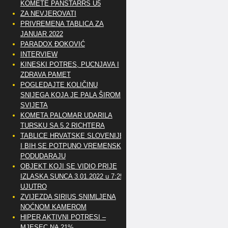
KOMETE PANSTARRS U5
ZA NEVJEROVATI
PRIVREMENA TABLICA ZA
JANUAR 2022
PARADOX ĐOKOVIĆ
INTERVIEW
KINESKI POTRES, PUCNJAVA I
ZDRAVA PAMET
POGLEDAJTE KOLIČINU
SNIJEGA KOJA JE PALA ŠIROM
SVIJETA
KOMETA PALOMAR UDARILA
TURSKU SA 5.2 RICHTERA
TABLICE HRVATSKE SLOVENIJE
I BIH SE POTPUNO VREMENSKI
PODUDARAJU
OBJEKT KOJI SE VIDIO PRIJE
IZLASKA SUNCA 3.01.2022 u 7:25
UJUTRO
ZVIJEZDA SIRIUS SNIMLJENA
NOĆNOM KAMEROM
HIPER AKTIVNI POTRESI –
MJESEC NA 21%