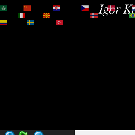
Igor Ko
العربية
简体中文
Hrvatski
Čeština‎
Dansk
Magyar
Italiano
Македонски јазик
Norsk bokmål
Español
Svenska
Türkçe