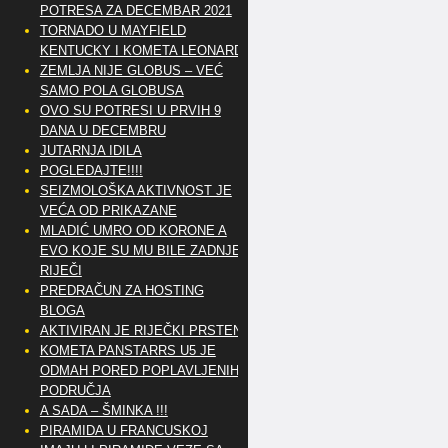
POTRESA ZA DECEMBAR 2021
TORNADO U MAYFIELD
KENTUCKY I KOMETA LEONARD
ZEMLJA NIJE GLOBUS – VEĆ
SAMO POLA GLOBUSA
OVO SU POTRESI U PRVIH 9
DANA U DECEMBRU
JUTARNJA IDILA
POGLEDAJTE!!!!
SEIZMOLOŠKA AKTIVNOST JE
VEĆA OD PRIKAZANE
MLADIĆ UMRO OD KORONE A
EVO KOJE SU MU BILE ZADNJE
RIJEČI
PREDRAČUN ZA HOSTING
BLOGA
AKTIVIRAN JE RIJEČKI PRSTEN
KOMETA PANSTARRS U5 JE
ODMAH PORED POPLAVLJENIH
PODRUČJA
A SADA – ŠMINKA !!!
PIRAMIDA U FRANCUSKOJ