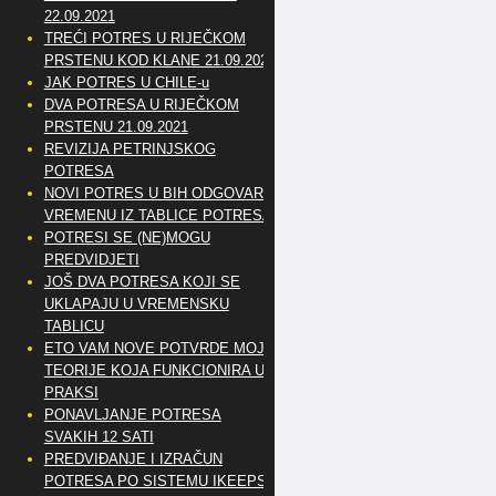
22.09.2021
TREĆI POTRES U RIJEČKOM
PRSTENU KOD KLANE 21.09.2021
JAK POTRES U CHILE-u
DVA POTRESA U RIJEČKOM
PRSTENU 21.09.2021
REVIZIJA PETRINJSKOG
POTRESA
NOVI POTRES U BIH ODGOVARA
VREMENU IZ TABLICE POTRESA
POTRESI SE (NE)MOGU
PREDVIDJETI
JOŠ DVA POTRESA KOJI SE
UKLAPAJU U VREMENSKU
TABLICU
ETO VAM NOVE POTVRDE MOJE
TEORIJE KOJA FUNKCIONIRA U
PRAKSI
PONAVLJANJE POTRESA
SVAKIH 12 SATI
PREDVIĐANJE I IZRAČUN
POTRESA PO SISTEMU IKEEPS