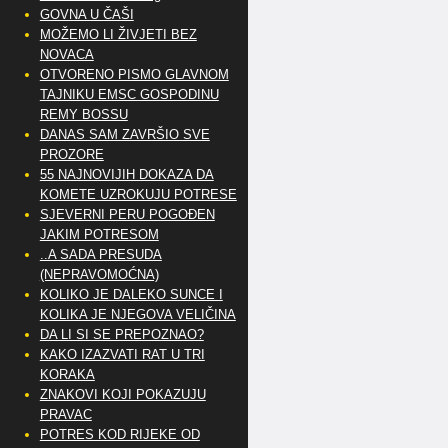
GOVNA U ČAŠI
MOŽEMO LI ŽIVJETI BEZ
NOVACA
OTVORENO PISMO GLAVNOM
TAJNIKU EMSC GOSPODINU
REMY BOSSU
DANAS SAM ZAVRŠIO SVE
PROZORE
55 NAJNOVIJIH DOKAZA DA
KOMETE UZROKUJU POTRESE
SJEVERNI PERU POGOĐEN
JAKIM POTRESOM
..A SADA PRESUDA
(NEPRAVOMOĆNA)
KOLIKO JE DALEKO SUNCE I
KOLIKA JE NJEGOVA VELIČINA
DA LI SI SE PREPOZNAO?
KAKO IZAZVATI RAT U TRI
KORAKA
ZNAKOVI KOJI POKAZUJU
PRAVAC
POTRES KOD RIJEKE OD