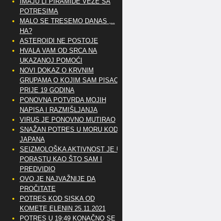
IMAJU LI PIRAMIDE VEZE SA
POTRESIMA
MALO SE TRESEMO DANAS ,..
HA?
ASTEROIDI NE POSTOJE
HVALA VAM OD SRCA NA
UKAZANOJ POMOĆI
NOVI DOKAZ O KRVNIM
GRUPAMA O KOJIM SAM PISAO
PRIJE 19 GODINA
PONOVNA POTVRDA MOJIH
NAPISA I RAZMIŠLJANJA
VIRUS JE PONOVNO MUTIRAO
SNAŽAN POTRES U MORU KOD
JAPANA
SEIZMOLOŠKA AKTIVNOST JE U
PORASTU KAO ŠTO SAM I
PREDVIDIO
OVO JE NAJVAŽNIJE DA
PROČITATE
POTRES KOD SISKA OD
KOMETE ELENIN 25.11.2021
POTRES U 19:49 KONAČNO SE