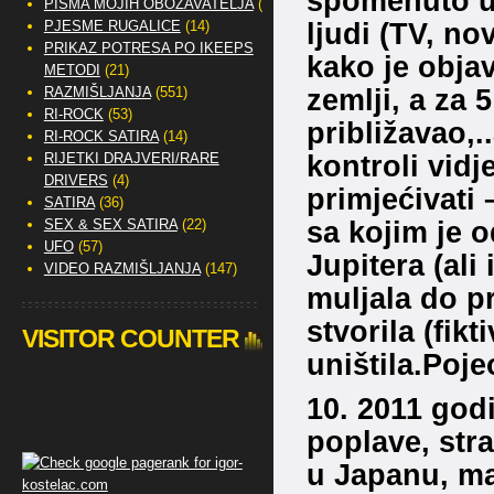
spomenuto u 
PISMA MOJIH OBOŽAVATELJA
(2)
ljudi (TV, no
PJESME RUGALICE
(14)
PRIKAZ POTRESA PO IKEEPS
kako je objav
METODI
(21)
zemlji, a za 
RAZMIŠLJANJA
(551)
RI-ROCK
(53)
približavao,.
RI-ROCK SATIRA
(14)
kontroli vidj
RIJETKI DRAJVERI/RARE
DRIVERS
(4)
primjećivati
SATIRA
(36)
sa kojim je 
SEX & SEX SATIRA
(22)
UFO
(57)
Jupitera (ali
VIDEO RAZMIŠLJANJA
(147)
muljala do pr
stvorila (fikt
VISITOR COUNTER
uništila.Poj
10. 2011 godi
poplave, str
u Japanu, ma