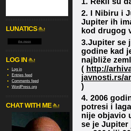
1. Rekli su d
2. I Nibiru i
Jupiter ih im
LUNATICS
kod drugog v
3.Jupiter se 
the moon
godine kad j
najbliže zeml
LOG IN
(
http://arhiv
Log in
javnosti.rs/
Entries feed
Comments feed
)
WordPress.org
4. 2006 godi
CHAT WITH ME
potresi i lag
nije objavio
se je Jupiter