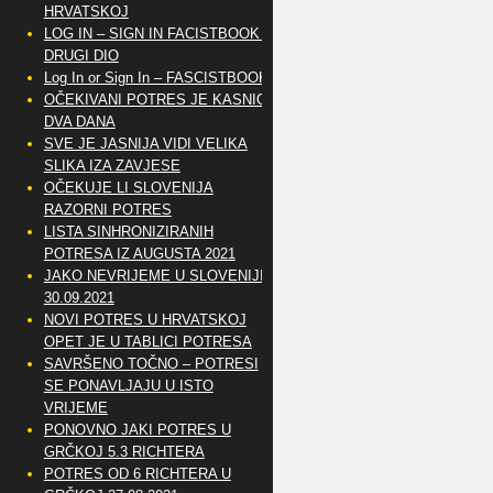
HRVATSKOJ
LOG IN – SIGN IN FACISTBOOK –
DRUGI DIO
Log In or Sign In – FASCISTBOOK
OČEKIVANI POTRES JE KASNIO
DVA DANA
SVE JE JASNIJA VIDI VELIKA
SLIKA IZA ZAVJESE
OČEKUJE LI SLOVENIJA
RAZORNI POTRES
LISTA SINHRONIZIRANIH
POTRESA IZ AUGUSTA 2021
JAKO NEVRIJEME U SLOVENIJI
30.09.2021
NOVI POTRES U HRVATSKOJ
OPET JE U TABLICI POTRESA
SAVRŠENO TOČNO – POTRESI
SE PONAVLJAJU U ISTO
VRIJEME
PONOVNO JAKI POTRES U
GRČKOJ 5.3 RICHTERA
POTRES OD 6 RICHTERA U