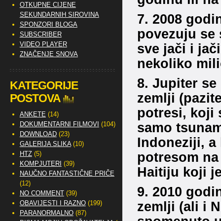
OTKUPNE CIJENE
SEKUNDARNIH SIROVINA
7. 2008 godin
SPONZORI BLOGA
povezuju se 
SUBSCRIBER
VIDEO PLAYER
sve jači i ja
ZNAČENJE SNOVA
nekoliko mil
8. Jupiter se
KATEGORIJE
zemlji (pazite
POSTOVA
potresi, koji
ANKETE
(14)
samo tsunami
DOKUMENTARNI FILMOVI
(104)
DOWNLOAD
(23)
Indoneziji, a
GALERIJA SLIKA
(10)
potresom na
HTZ
(5)
KOMPJUTERI
(39)
Haitiju koji 
NAUČNO FANTASTIČNE PRIČE
(12)
9. 2010 godin
NO COMMENT
(39)
zemlji (ali i 
OBAVIJESTI I RAZNO
(199)
PARANORMALNO
(87)