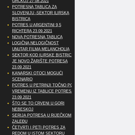
GRČKOJ 27.08.2021
POTRESNA TABLICA ZA
SLOVENIJU -SEKTOR ILIRSKA
BISTRICA
POTRES U ARGENTINI 9,5
RICHTERA 23.09.2021
NOVA POTRESNA TABLICA
LOGIČNA NELOGIČNOST
UNUTAR FILMA MELANCHOLIA
SEKTOR KOD ILIRSKE BISTRICE
JE NOVO ŽARIŠTE POTRESA
23.09.2021
KANARSKI OTOCI MOGUĆI
SCENARIO
POTRES U PETRINJI TOČNO PO
VREMENU IZ TABLICE POTRESA
23.09.2021
ŠTO SE TO CRVENI U GORI
NEBESKOJ
SERIJA POTRESA U RIJEČKOM
ZALEĐU
ČETVRTI I PETI POTRES ZA
REDOM U ISTOM SEKTORU