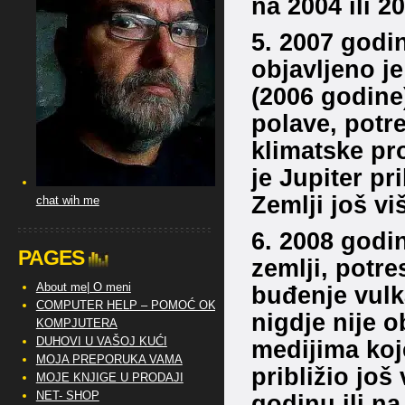
na 2004 ili 2
5. 2007 godi
objavljeno j
(2006 godine
polave, potre
klimatske pr
je Jupiter pr
Zemlji još vi
chat wih me
6. 2008 godin
PAGES
zemlji, potre
About me| O meni
buđenje vulk
COMPUTER HELP – POMOĆ OKO
nigdje nije 
KOMPJUTERA
DUHOVI U VAŠOJ KUĆI
medijima koje
MOJA PREPORUKA VAMA
približio još
MOJE KNJIGE U PRODAJI
NET- SHOP
godinu ili n