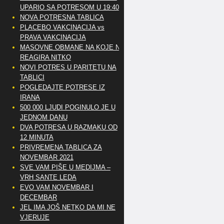
UPARIO SA POTRESOM U 19:40
NOVA POTRESNA TABLICA
PLACEBO VAKCINACIJA vs
PRAVA VAKCINACIJA
MASOVNE OBMANE NA KOJE NE
REAGIRA NITKO
NOVI POTRES U PARITETU NA
TABLICI
POGLEDAJTE POTRESE IZ
IRANA
500 000 LJUDI POGINULO JE U
JEDNOM DANU
DVA POTRESA U RAZMAKU OD
12 MINUTA
PRIVREMENA TABLICA ZA
NOVEMBAR 2021
SVE VAM PIŠE U MEDIJMA –
VRH SANTE LEDA
EVO VAM NOVEMBAR I
DECEMBAR
JEL IMA JOŠ NETKO DA MI NE
VJERUJE