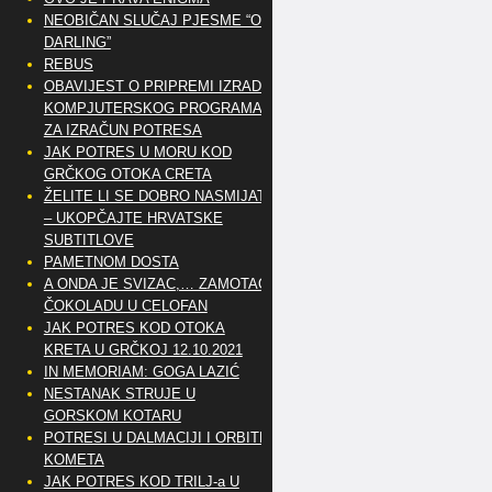
NEOBIČAN SLUČAJ PJESME “OH
DARLING”
REBUS
OBAVIJEST O PRIPREMI IZRADE
KOMPJUTERSKOG PROGRAMA
ZA IZRAČUN POTRESA
JAK POTRES U MORU KOD
GRČKOG OTOKA CRETA
ŽELITE LI SE DOBRO NASMIJATI
– UKOPČAJTE HRVATSKE
SUBTITLOVE
PAMETNOM DOSTA
A ONDA JE SVIZAC,… ZAMOTAO
ČOKOLADU U CELOFAN
JAK POTRES KOD OTOKA
KRETA U GRČKOJ 12.10.2021
IN MEMORIAM: GOGA LAZIĆ
NESTANAK STRUJE U
GORSKOM KOTARU
POTRESI U DALMACIJI I ORBITE
KOMETA
JAK POTRES KOD TRILJ-a U