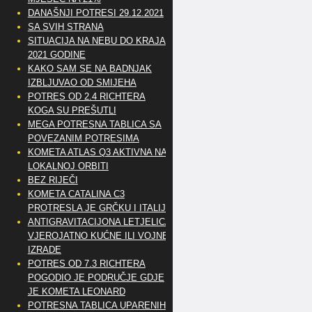
DANAŠNJI POTRESI 29.12.2021
SA SVIH STRANA
SITUACIJA NA NEBU DO KRAJA
2021 GODINE
KAKO SAM SE NA BADNJAK
IZBLJUVAO OD SMIJEHA
POTRES OD 2.4 RICHTERA
KOGA SU PREŠUTLI
MEGA POTRESNA TABLICA SA
POVEZANIM POTRESIMA
KOMETA ATLAS Q3 AKTIVNA NA
LOKALNOJ ORBITI
BEZ RIJEČI
KOMETA CATALINA C3
PROTRESLA JE GRČKU I ITALIJU
ANTIGRAVITACIJONA LETJELICA
VJEROJATNO KUĆNE ILI VOJNE
IZRADE
POTRES OD 7.3 RICHTERA
POGODIO JE PODRUČJE GDJE
JE KOMETA LEONARD
POTRESNA TABLICA UPARENIH