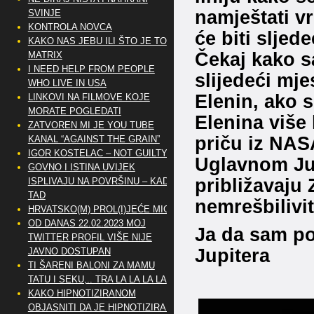
namještati vr
SVINJE
KONTROLA NOVCA
će biti sljed
KAKO NAS JEBU ILI ŠTO JE TO
Čekaj kako sa
MATRIX
I NEED HELP FROM PEOPLE
slijedeći mj
WHO LIVE IN USA
Elenin, ako 
LINKOVI NA FILMOVE KOJE
MORATE POGLEDATI
Elenina više
ZATVOREN MI JE YOU TUBE
priču iz NAS
KANAL “AGAINST THE GRAIN”
IGOR KOSTELAC – NOT GUILTY
Uglavnom Jup
GOVNO I ISTINA UVIJEK
približavaju 
ISPLIVAJU NA POVRŠINU – KAD
TAD
nemrešbilivi
HRVATSKO(M) PROL(I)JEĆE MIG
OD DANAS 22.02.2023 MOJ
Ja da sam po
TWITTER PROFIL VIŠE NIJE
Jupitera
JAVNO DOSTUPAN
TI ŠARENI BALONI ZA MAMU
TATU I SEKU,.. TRA LA LA LA LA
KAKO HIPNOTIZIRANOM
OBJASNITI DA JE HIPNOTIZIRAN