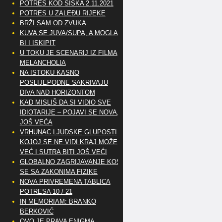
POTRES KOD SISKA 2.11.2021
POTRES U ZALEĐU RIJEKE
BRŽI SAM OD ZVUKA
KUVA SE JUVA/SUPA, A MOGLA
BI I ISKIPIT
U TOKU JE SCENARIJ IZ FILMA
MELANCHOLIA
NA ISTOKU KASNO
POSLIJEPODNE SAKRIVAJU
DIVA NAD HORIZONTOM
KAD MISLIŠ DA SI VIDIO SVE
IDIOTARIJE – POJAVI SE NOVA,..
JOŠ VEĆA
VRHUNAC LJUDSKE GLUPOSTI
KOJOJ SE NE VIDI KRAJ MOŽE
VEĆ I SUTRA BITI JOŠ VEĆI
GLOBALNO ZAGRIJAVANJE KOSI
SE SA ZAKONIMA FIZIKE
NOVA PRIVREMENA TABLICA
POTRESA 10 / 21
IN MEMORIAM: BRANKO
BERKOVIĆ
OVO JE PRAVA ENIGMA