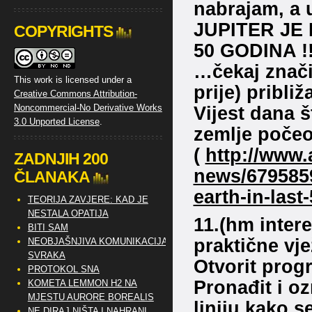
nabrajam, a u
JUPITER JE
COPYRIGHTS
50 GODINA !!
…čekaj znači 
This work is licensed under a
prije) pribli
Creative Commons Attribution-
Vijest dana š
Noncommercial-No Derivative Works
3.0 Unported License
.
zemlje počeo 
(
http://www.
ZADNJIH 200
news/6795859
ČLANAKA
earth-in-last
TEORIJA ZAVJERE: KAD JE
NESTALA OPATIJA
11.(hm inter
BITI SAM
praktične vj
NEOBJAŠNJIVA KOMUNIKACIJA
SVRAKA
Otvorit prog
PROTOKOL SNA
Pronađit i oz
KOMETA LEMMON H2 NA
MJESTU AURORE BOREALIS
liniju kako 
NE DIRAJ NIŠTA I NAHRANI