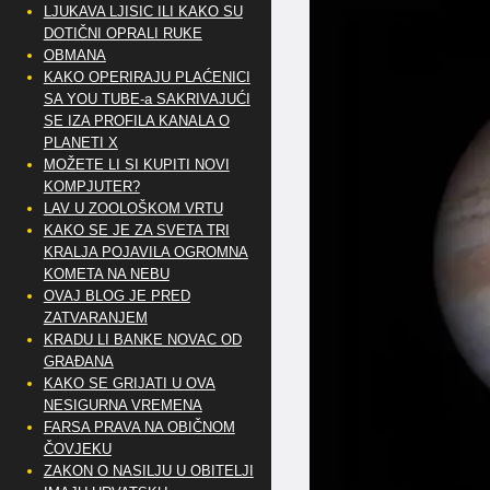
LJUKAVA LJISIC ILI KAKO SU
DOTIČNI OPRALI RUKE
OBMANA
KAKO OPERIRAJU PLAĆENICI
SA YOU TUBE-a SAKRIVAJUĆI
SE IZA PROFILA KANALA O
PLANETI X
MOŽETE LI SI KUPITI NOVI
KOMPJUTER?
LAV U ZOOLOŠKOM VRTU
KAKO SE JE ZA SVETA TRI
KRALJA POJAVILA OGROMNA
KOMETA NA NEBU
OVAJ BLOG JE PRED
ZATVARANJEM
KRADU LI BANKE NOVAC OD
GRAĐANA
KAKO SE GRIJATI U OVA
NESIGURNA VREMENA
FARSA PRAVA NA OBIČNOM
ČOVJEKU
ZAKON O NASILJU U OBITELJI