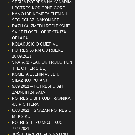
SERIJA POTRESA NA KANARIMA
I POTRES KOD CRNE GORE
KAMO IDE KOMETA ELENIN I
ŠTO DOLAZI NAKON NJE
RAZLIKA IZMEĐU REFLEKSIJE
SVIJETLOSTI I OBJEKTA IZA
OBLAKA
KOLAKUŠIĆ O CIJEPIVU
POTRES 53 KM OD RIJEKE
10.09.2021
VRATA (BREAK ON TROUGH ON
THE OTHER SIDE)
KOMETA ELENIN A3 JE U
SILAZNOJ PUTANJI
9.09.2021 – POTRESI U BiH
ZADNJIH 24 SATA
POTRES U BIH KOD TRAVNIKA
4.3 RICHTERA
8.09.2021 – SNAŽAN POTRES U
MEKSIKU
POTRES BLIZU MOJE KUĆE
7.09.2021
JOŠ JEDAN POTRES NA LINIJI