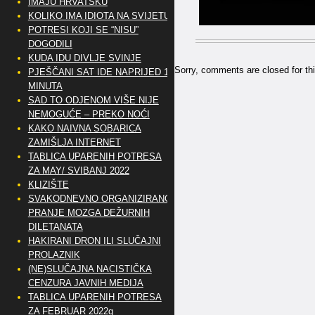
IMAJU HRVATSKU
KOLIKO IMA IDIOTA NA SVIJETU?
POTRESI KOJI SE “NISU”
DOGODILI
KUDA IDU DIVLJE SVINJE
Sorry, comments are closed for thi
PJEŠČANI SAT IDE NAPRIJED 10
MINUTA
SAD TO ODJENOM VIŠE NIJE
NEMOGUĆE – PREKO NOĆI
KAKO NAIVNA SOBARICA
ZAMIŠLJA INTERNET
TABLICA UPARENIH POTRESA
ZA MAY/ SVIBANJ 2022
KLIZIŠTE
SVAKODNEVNO ORGANIZIRANO
PRANJE MOZGA DEŽURNIH
DILETANATA
HAKIRANI DRON ILI SLUČAJNI
PROLAZNIK
(NE)SLUČAJNA NACISTIČKA
CENZURA JAVNIH MEDIJA
TABLICA UPARENIH POTRESA
ZA FEBRUAR 2022g