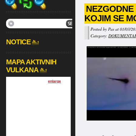
NEZGODNE I
KOJIM SE M
Posted by Pas at 01/03/20
Category:
DOKUMENTAR
NOTICE
MAPA AKTIVNIH
VULKANA
[
enlarge
]