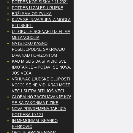
POTRES KOD SISKA 2.11.2021
POTRES U ZALEĐU RIJEKE
BRŽI SAM OD ZVUKA
KUVA SE JUVA/SUPA, A MOGLA
BI I ISKIPIT
U TOKU JE SCENARIJ IZ FILMA
MELANCHOLIA
NA ISTOKU KASNO
POSLIJEPODNE SAKRIVAJU
DIVA NAD HORIZONTOM
KAD MISLIŠ DA SI VIDIO SVE
IDIOTARIJE – POJAVI SE NOVA,..
JOŠ VEĆA
VRHUNAC LJUDSKE GLUPOSTI
KOJOJ SE NE VIDI KRAJ MOŽE
VEĆ I SUTRA BITI JOŠ VEĆI
GLOBALNO ZAGRIJAVANJE KOSI
SE SA ZAKONIMA FIZIKE
NOVA PRIVREMENA TABLICA
POTRESA 10 / 21
IN MEMORIAM: BRANKO
BERKOVIĆ
OVO JE PRAVA ENIGMA