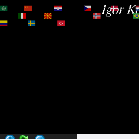
Igor Ko
العربية
简体中文
Hrvatski
Čeština‎
Dansk
Magyar
Italiano
Македонски јазик
Norsk bokmål
Español
Svenska
Türkçe