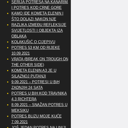
SERIJA POTRESA NA KANARIMA
I POTRES KOD CRNE GORE
KAMO IDE KOMETA ELENIN I
ŠTO DOLAZI NAKON NJE
RAZLIKA IZMEĐU REFLEKSIJE
SVIJETLOSTI I OBJEKTA IZA
OBLAKA
KOLAKUŠIĆ O CIJEPIVU
POTRES 53 KM OD RIJEKE
10.09.2021
VRATA (BREAK ON TROUGH ON
THE OTHER SIDE)
KOMETA ELENIN A3 JE U
SILAZNOJ PUTANJI
9.09.2021 – POTRESI U BiH
ZADNJIH 24 SATA
POTRES U BIH KOD TRAVNIKA
4.3 RICHTERA
8.09.2021 – SNAŽAN POTRES U
MEKSIKU
POTRES BLIZU MOJE KUĆE
7.09.2021
JOŠ JEDAN POTRES NA LINIJI