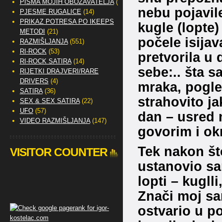
PISMA MOJIH OBOŽAVATELJA
(2)
nebu pojavile
PJESME RUGALICE
(14)
PRIKAZ POTRESA PO IKEEPS
kugle (lopte
METODI
(21)
počele isijava
RAZMIŠLJANJA
(551)
RI-ROCK
(53)
pretvorila u
RI-ROCK SATIRA
(14)
sebe:.. šta s
RIJETKI DRAJVERI/RARE
DRIVERS
(4)
mraka, pogle
SATIRA
(36)
strahovito ja
SEX & SEX SATIRA
(22)
UFO
(57)
dan – usred n
VIDEO RAZMIŠLJANJA
(147)
govorim i ok
Tek nakon št
VISITOR COUNTER
ustanovio sa
lopti – kuglli
Znači moj san
ostvario u p