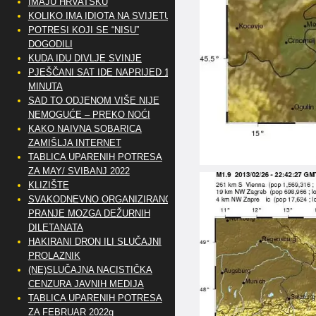
IMAJU HRVATSKU
KOLIKO IMA IDIOTA NA SVIJETU?
POTRESI KOJI SE “NISU”
DOGODILI
KUDA IDU DIVLJE SVINJE
PJEŠČANI SAT IDE NAPRIJED 10
MINUTA
SAD TO ODJENOM VIŠE NIJE
NEMOGUĆE – PREKO NOĆI
KAKO NAIVNA SOBARICA
ZAMIŠLJA INTERNET
TABLICA UPARENIH POTRESA
ZA MAY/ SVIBANJ 2022
KLIZIŠTE
SVAKODNEVNO ORGANIZIRANO
PRANJE MOZGA DEŽURNIH
DILETANATA
HAKIRANI DRON ILI SLUČAJNI
PROLAZNIK
(NE)SLUČAJNA NACISTIČKA
CENZURA JAVNIH MEDIJA
TABLICA UPARENIH POTRESA
ZA FEBRUAR 2022g