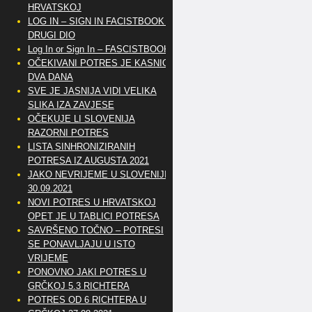
HRVATSKOJ
LOG IN – SIGN IN FACISTBOOK –
DRUGI DIO
Log In or Sign In – FASCISTBOOK
OČEKIVANI POTRES JE KASNIO
DVA DANA
SVE JE JASNIJA VIDI VELIKA
SLIKA IZA ZAVJESE
OČEKUJE LI SLOVENIJA
RAZORNI POTRES
LISTA SINHRONIZIRANIH
POTRESA IZ AUGUSTA 2021
JAKO NEVRIJEME U SLOVENIJI
30.09.2021
NOVI POTRES U HRVATSKOJ
OPET JE U TABLICI POTRESA
SAVRŠENO TOČNO – POTRESI
SE PONAVLJAJU U ISTO
VRIJEME
PONOVNO JAKI POTRES U
GRČKOJ 5.3 RICHTERA
POTRES OD 6 RICHTERA U