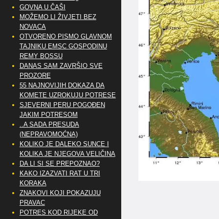
GOVNA U ČAŠI
MOŽEMO LI ŽIVJETI BEZ
NOVACA
OTVORENO PISMO GLAVNOM
TAJNIKU EMSC GOSPODINU
REMY BOSSU
DANAS SAM ZAVRŠIO SVE
PROZORE
55 NAJNOVIJIH DOKAZA DA
KOMETE UZROKUJU POTRESE
SJEVERNI PERU POGOĐEN
JAKIM POTRESOM
..A SADA PRESUDA
(NEPRAVOMOĆNA)
KOLIKO JE DALEKO SUNCE I
KOLIKA JE NJEGOVA VELIČINA
DA LI SI SE PREPOZNAO?
KAKO IZAZVATI RAT U TRI
KORAKA
ZNAKOVI KOJI POKAZUJU
PRAVAC
POTRES KOD RIJEKE OD