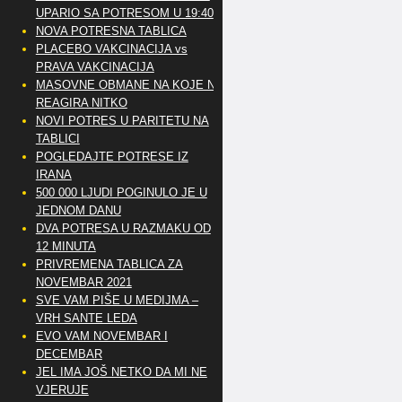
UPARIO SA POTRESOM U 19:40
NOVA POTRESNA TABLICA
PLACEBO VAKCINACIJA vs
PRAVA VAKCINACIJA
MASOVNE OBMANE NA KOJE NE
REAGIRA NITKO
NOVI POTRES U PARITETU NA
TABLICI
POGLEDAJTE POTRESE IZ
IRANA
500 000 LJUDI POGINULO JE U
JEDNOM DANU
DVA POTRESA U RAZMAKU OD
12 MINUTA
PRIVREMENA TABLICA ZA
NOVEMBAR 2021
SVE VAM PIŠE U MEDIJMA –
VRH SANTE LEDA
EVO VAM NOVEMBAR I
DECEMBAR
JEL IMA JOŠ NETKO DA MI NE
VJERUJE