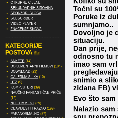
Koliko su sn
OTKUPNE CIJENE
Točni su 100
SEKUNDARNIH SIROVINA
SPONZORI BLOGA
Poruke iz du
SUBSCRIBER
sumnjamo..
VIDEO PLAYER
ZNAČENJE SNOVA
Dovoljno je d
situaciju.
KATEGORIJE
Dan prije, ne
POSTOVA
odnosno tu n
ANKETE
(14)
imao sam vrl
DOKUMENTARNI FILMOVI
(104)
pregledavajuć
DOWNLOAD
(23)
GALERIJA SLIKA
(10)
snimio a sli
HTZ
(5)
zidana FB) vi
KOMPJUTERI
(39)
NAUČNO FANTASTIČNE PRIČE
Evo što sam 
(12)
NO COMMENT
(39)
Nalazio sam 
OBAVIJESTI I RAZNO
(199)
PARANORMALNO
(87)
snu prepozna