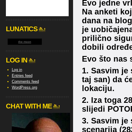
Evo jedne vrl
Na anketi ko
dana na blogu
je uobičajena
LUNATICS
prilično sigu
the moon
dobili određ
Evo što nas s
LOG IN
1. Sasvim je 
Log in
Entries feed
taj san) da ć
Comments feed
lokaciju.
WordPress.org
2. Iza toga 2
CHAT WITH ME
slijedi POT
3. Sasvim je 
scenarija (28