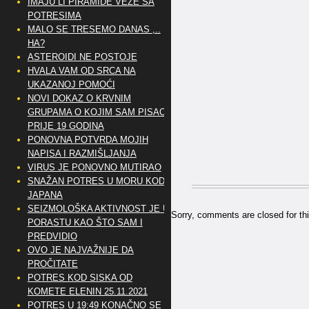
IMAJU LI PIRAMIDE VEZE SA
POTRESIMA
MALO SE TRESEMO DANAS ,..
HA?
ASTEROIDI NE POSTOJE
HVALA VAM OD SRCA NA
UKAZANOJ POMOĆI
NOVI DOKAZ O KRVNIM
GRUPAMA O KOJIM SAM PISAO
PRIJE 19 GODINA
PONOVNA POTVRDA MOJIH
NAPISA I RAZMIŠLJANJA
VIRUS JE PONOVNO MUTIRAO
SNAŽAN POTRES U MORU KOD
JAPANA
SEIZMOLOŠKA AKTIVNOST JE U
Sorry, comments are closed for thi
PORASTU KAO ŠTO SAM I
PREDVIDIO
OVO JE NAJVAŽNIJE DA
PROČITATE
POTRES KOD SISKA OD
KOMETE ELENIN 25.11.2021
POTRES U 19:49 KONAČNO SE