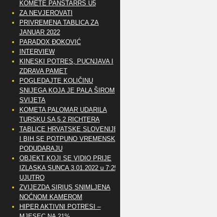
KOMETE PANSTARRS U5
ZA NEVJEROVATI
PRIVREMENA TABLICA ZA
JANUAR 2022
PARADOX ĐOKOVIĆ
INTERVIEW
KINESKI POTRES, PUCNJAVA I
ZDRAVA PAMET
POGLEDAJTE KOLIČINU
SNIJEGA KOJA JE PALA ŠIROM
SVIJETA
KOMETA PALOMAR UDARILA
TURSKU SA 5.2 RICHTERA
TABLICE HRVATSKE SLOVENIJE
I BIH SE POTPUNO VREMENSKI
PODUDARAJU
OBJEKT KOJI SE VIDIO PRIJE
IZLASKA SUNCA 3.01.2022 u 7:25
UJUTRO
ZVIJEZDA SIRIUS SNIMLJENA
NOĆNOM KAMEROM
HIPER AKTIVNI POTRESI –
MJESEC NA 21%