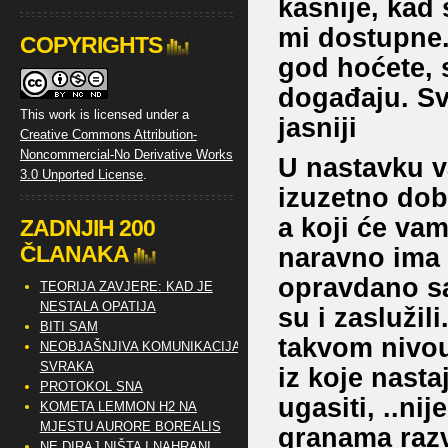
kasnije, kad 
mi dostupne.
COPYRIGHTS
god hoćete,
događaju. Sv
This work is licensed under a
jasniji
Creative Commons Attribution-
Noncommercial-No Derivative Works
U nastavku v
3.0 Unported License
.
izuzetno dob
a koji će va
ZADNJIH 200
ČLANAKA
naravno ima l
opravdano sa
TEORIJA ZAVJERE: KAD JE
NESTALA OPATIJA
su i zaslužil
BITI SAM
takvom nivou
NEOBJAŠNJIVA KOMUNIKACIJA
SVRAKA
iz koje nast
PROTOKOL SNA
ugasiti, ..ni
KOMETA LEMMON H2 NA
MJESTU AURORE BOREALIS
granama razvo
NE DIRAJ NIŠTA I NAHRANI