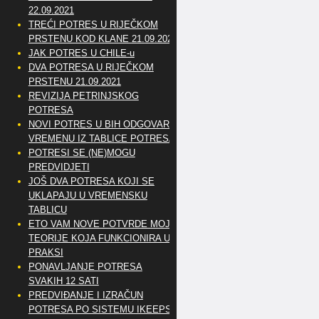
22.09.2021
TREĆI POTRES U RIJEČKOM
PRSTENU KOD KLANE 21.09.2021
JAK POTRES U CHILE-u
DVA POTRESA U RIJEČKOM
PRSTENU 21.09.2021
REVIZIJA PETRINJSKOG
POTRESA
NOVI POTRES U BIH ODGOVARA
VREMENU IZ TABLICE POTRESA
POTRESI SE (NE)MOGU
PREDVIDJETI
JOŠ DVA POTRESA KOJI SE
UKLAPAJU U VREMENSKU
TABLICU
ETO VAM NOVE POTVRDE MOJE
TEORIJE KOJA FUNKCIONIRA U
PRAKSI
PONAVLJANJE POTRESA
SVAKIH 12 SATI
PREDVIĐANJE I IZRAČUN
POTRESA PO SISTEMU IKEEPS