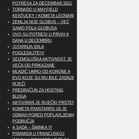
POTRESA ZA DECEMBAR 2021
TORNADO U MAYFIELD
KENTUCKY I KOMETA LEONARD
ZEMLJA NIJE GLOBUS – VEĆ
SAMO POLA GLOBUSA
OVO SU POTRESI U PRVIH 9
DANA U DECEMBRU
JUTARNJA IDILA
POGLEDAJTE!!!!
SEIZMOLOŠKA AKTIVNOST JE
VEĆA OD PRIKAZANE
MLADIĆ UMRO OD KORONE A
EVO KOJE SU MU BILE ZADNJE
RIJEČI
PREDRAČUN ZA HOSTING
BLOGA
AKTIVIRAN JE RIJEČKI PRSTEN
KOMETA PANSTARRS U5 JE
ODMAH PORED POPLAVLJENIH
PODRUČJA
A SADA – ŠMINKA !!!
PIRAMIDA U FRANCUSKOJ