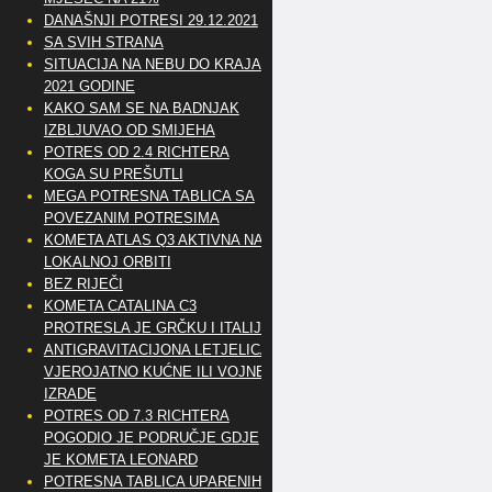
DANAŠNJI POTRESI 29.12.2021
SA SVIH STRANA
SITUACIJA NA NEBU DO KRAJA
2021 GODINE
KAKO SAM SE NA BADNJAK
IZBLJUVAO OD SMIJEHA
POTRES OD 2.4 RICHTERA
KOGA SU PREŠUTLI
MEGA POTRESNA TABLICA SA
POVEZANIM POTRESIMA
KOMETA ATLAS Q3 AKTIVNA NA
LOKALNOJ ORBITI
BEZ RIJEČI
KOMETA CATALINA C3
PROTRESLA JE GRČKU I ITALIJU
ANTIGRAVITACIJONA LETJELICA
VJEROJATNO KUĆNE ILI VOJNE
IZRADE
POTRES OD 7.3 RICHTERA
POGODIO JE PODRUČJE GDJE
JE KOMETA LEONARD
POTRESNA TABLICA UPARENIH