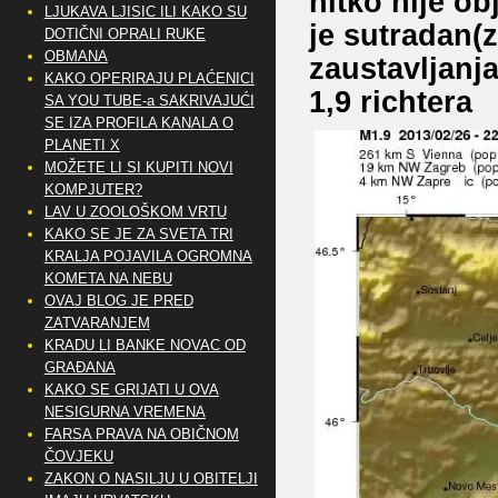
nitko nije ob
LJUKAVA LJISIC ILI KAKO SU
je sutradan(
DOTIČNI OPRALI RUKE
OBMANA
zaustavljanj
KAKO OPERIRAJU PLAĆENICI
1,9 richtera
SA YOU TUBE-a SAKRIVAJUĆI
SE IZA PROFILA KANALA O
PLANETI X
MOŽETE LI SI KUPITI NOVI
KOMPJUTER?
LAV U ZOOLOŠKOM VRTU
KAKO SE JE ZA SVETA TRI
KRALJA POJAVILA OGROMNA
KOMETA NA NEBU
OVAJ BLOG JE PRED
ZATVARANJEM
KRADU LI BANKE NOVAC OD
GRAĐANA
KAKO SE GRIJATI U OVA
NESIGURNA VREMENA
FARSA PRAVA NA OBIČNOM
ČOVJEKU
ZAKON O NASILJU U OBITELJI