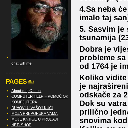
4.Sa neba će 
imalo taj san
5. Sasvim je 
tsunamija (23
Dobra je vije
probleme sa 
chat wih me
od 1764 je im
Koliko vidite
PAGES
je najraširen
About me| O meni
odskače za 2
COMPUTER HELP – POMOĆ OKO
Dok su vatra
KOMPJUTERA
DUHOVI U VAŠOJ KUĆI
prilično jed
MOJA PREPORUKA VAMA
snovima kod 
MOJE KNJIGE U PRODAJI
NET- SHOP