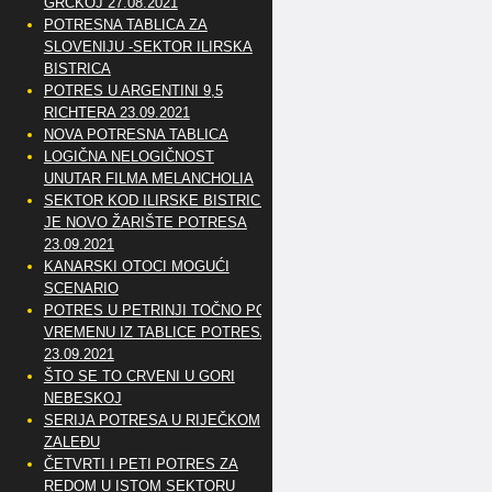
GRČKOJ 27.08.2021
POTRESNA TABLICA ZA
SLOVENIJU -SEKTOR ILIRSKA
BISTRICA
POTRES U ARGENTINI 9,5
RICHTERA 23.09.2021
NOVA POTRESNA TABLICA
LOGIČNA NELOGIČNOST
UNUTAR FILMA MELANCHOLIA
SEKTOR KOD ILIRSKE BISTRICE
JE NOVO ŽARIŠTE POTRESA
23.09.2021
KANARSKI OTOCI MOGUĆI
SCENARIO
POTRES U PETRINJI TOČNO PO
VREMENU IZ TABLICE POTRESA
23.09.2021
ŠTO SE TO CRVENI U GORI
NEBESKOJ
SERIJA POTRESA U RIJEČKOM
ZALEĐU
ČETVRTI I PETI POTRES ZA
REDOM U ISTOM SEKTORU