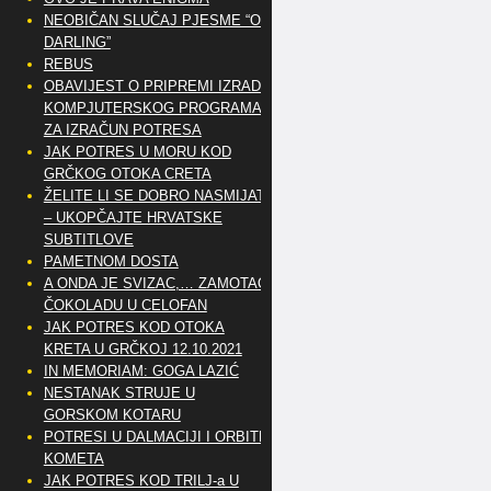
NEOBIČAN SLUČAJ PJESME “OH
DARLING”
REBUS
OBAVIJEST O PRIPREMI IZRADE
KOMPJUTERSKOG PROGRAMA
ZA IZRAČUN POTRESA
JAK POTRES U MORU KOD
GRČKOG OTOKA CRETA
ŽELITE LI SE DOBRO NASMIJATI
– UKOPČAJTE HRVATSKE
SUBTITLOVE
PAMETNOM DOSTA
A ONDA JE SVIZAC,… ZAMOTAO
ČOKOLADU U CELOFAN
JAK POTRES KOD OTOKA
KRETA U GRČKOJ 12.10.2021
IN MEMORIAM: GOGA LAZIĆ
NESTANAK STRUJE U
GORSKOM KOTARU
POTRESI U DALMACIJI I ORBITE
KOMETA
JAK POTRES KOD TRILJ-a U