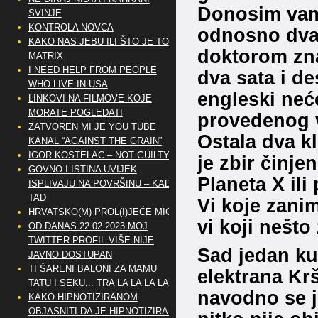
Donosim vam 
SVINJE
KONTROLA NOVCA
odnosno dva 
KAKO NAS JEBU ILI ŠTO JE TO
doktorom zna
MATRIX
I NEED HELP FROM PEOPLE
dva sata i de
WHO LIVE IN USA
engleski neće
LINKOVI NA FILMOVE KOJE
MORATE POGLEDATI
provedenog v
ZATVOREN MI JE YOU TUBE
Ostala dva k
KANAL “AGAINST THE GRAIN”
IGOR KOSTELAC – NOT GUILTY
je zbir činje
GOVNO I ISTINA UVIJEK
Planeta X il
ISPLIVAJU NA POVRŠINU – KAD
TAD
Vi koje zani
HRVATSKO(M) PROL(I)JEĆE MIG
vi koji nešto 
OD DANAS 22.02.2023 MOJ
TWITTER PROFIL VIŠE NIJE
Sad jedan kur
JAVNO DOSTUPAN
TI ŠARENI BALONI ZA MAMU
elektrana Kr
TATU I SEKU,.. TRA LA LA LA LA
navodno se j
KAKO HIPNOTIZIRANOM
OBJASNITI DA JE HIPNOTIZIRAN