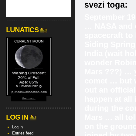
svezi toga:
September 1
… NASA and ot
LUNATICS
spacecraft to
Siding Spring
India (wait h
wonder Robin 
Mars ???) … ye
comet … but 
out an offici
happen at all
the moon
during the co
Mars … all tol
LOG IN
on the ground
Log in
Entries feed
joined by two