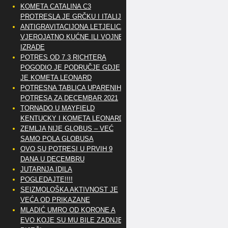
KOMETA CATALINA C3
PROTRESLA JE GRČKU I ITALIJU
ANTIGRAVITACIJONA LETJELICA
VJEROJATNO KUĆNE ILI VOJNE
IZRADE
POTRES OD 7.3 RICHTERA
POGODIO JE PODRUČJE GDJE
JE KOMETA LEONARD
POTRESNA TABLICA UPARENIH
POTRESA ZA DECEMBAR 2021
TORNADO U MAYFIELD
KENTUCKY I KOMETA LEONARD
ZEMLJA NIJE GLOBUS – VEĆ
SAMO POLA GLOBUSA
OVO SU POTRESI U PRVIH 9
DANA U DECEMBRU
JUTARNJA IDILA
POGLEDAJTE!!!!
SEIZMOLOŠKA AKTIVNOST JE
VEĆA OD PRIKAZANE
MLADIĆ UMRO OD KORONE A
EVO KOJE SU MU BILE ZADNJE