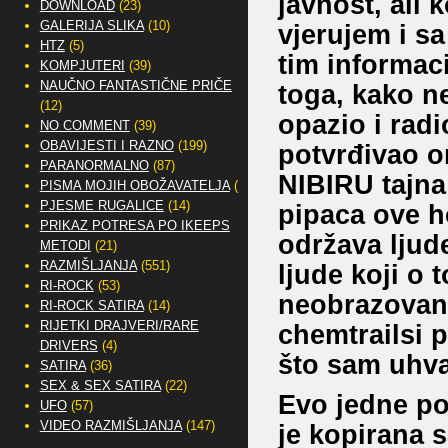
javnost, ali
DOWNLOAD
(23)
GALERIJA SLIKA
(10)
vjerujem i s
HTZ
(5)
tim informaci
KOMPJUTERI
(39)
NAUČNO FANTASTIČNE PRIČE
toga, kako n
(12)
opazio i radio
NO COMMENT
(39)
OBAVIJESTI I RAZNO
(199)
potvrđivao o
PARANORMALNO
(87)
NIBIRU tajna
PISMA MOJIH OBOŽAVATELJA
(2)
PJESME RUGALICE
(14)
pipaca ove h
PRIKAZ POTRESA PO IKEEPS
održava ljude
METODI
(21)
RAZMIŠLJANJA
(551)
ljude koji o 
RI-ROCK
(53)
neobrazovani
RI-ROCK SATIRA
(14)
RIJETKI DRAJVERI/RARE
chemtrailsi
DRIVERS
(4)
što sam uhva
SATIRA
(36)
SEX & SEX SATIRA
(22)
Evo jedne po
UFO
(57)
VIDEO RAZMIŠLJANJA
(147)
je kopirana s