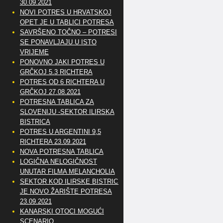
30.09.2021
NOVI POTRES U HRVATSKOJ
OPET JE U TABLICI POTRESA
SAVRŠENO TOČNO – POTRESI
SE PONAVLJAJU U ISTO
VRIJEME
PONOVNO JAKI POTRES U
GRČKOJ 5.3 RICHTERA
POTRES OD 6 RICHTERA U
GRČKOJ 27.08.2021
POTRESNA TABLICA ZA
SLOVENIJU -SEKTOR ILIRSKA
BISTRICA
POTRES U ARGENTINI 9,5
RICHTERA 23.09.2021
NOVA POTRESNA TABLICA
LOGIČNA NELOGIČNOST
UNUTAR FILMA MELANCHOLIA
SEKTOR KOD ILIRSKE BISTRICE
JE NOVO ŽARIŠTE POTRESA
23.09.2021
KANARSKI OTOCI MOGUĆI
SCENARIO