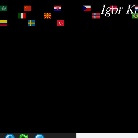
Igor Ko
العربية
简体中文
Hrvatski
Čeština‎
Dansk
Magyar
Italiano
Македонски јазик
Norsk bokmål
Español
Svenska
Türkçe