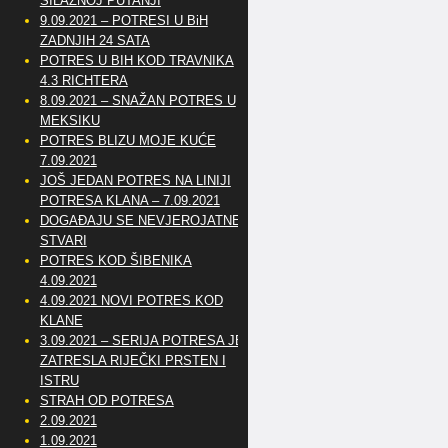
SILAZNOJ PUTANJI
9.09.2021 – POTRESI U BiH
ZADNJIH 24 SATA
POTRES U BIH KOD TRAVNIKA
4.3 RICHTERA
8.09.2021 – SNAŽAN POTRES U
MEKSIKU
POTRES BLIZU MOJE KUĆE
7.09.2021
JOŠ JEDAN POTRES NA LINIJI
POTRESA KLANA – 7.09.2021
DOGAĐAJU SE NEVJEROJATNE
STVARI
POTRES KOD ŠIBENIKA
4.09.2021
4.09.2021 NOVI POTRES KOD
KLANE
3.09.2021 – SERIJA POTRESA JE
ZATRESLA RIJEČKI PRSTEN I
ISTRU
STRAH OD POTRESA
2.09.2021
1.09.2021