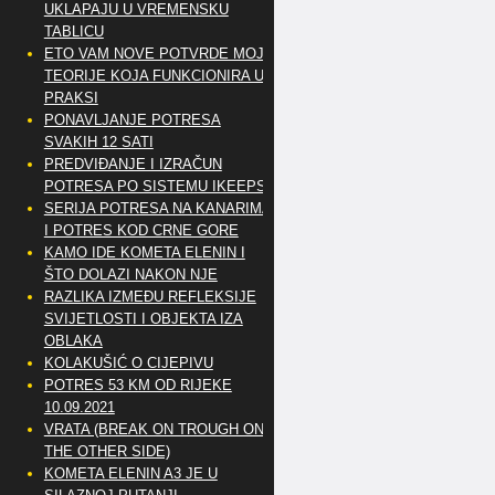
UKLAPAJU U VREMENSKU
TABLICU
ETO VAM NOVE POTVRDE MOJE
TEORIJE KOJA FUNKCIONIRA U
PRAKSI
PONAVLJANJE POTRESA
SVAKIH 12 SATI
PREDVIĐANJE I IZRAČUN
POTRESA PO SISTEMU IKEEPS
SERIJA POTRESA NA KANARIMA
I POTRES KOD CRNE GORE
KAMO IDE KOMETA ELENIN I
ŠTO DOLAZI NAKON NJE
RAZLIKA IZMEĐU REFLEKSIJE
SVIJETLOSTI I OBJEKTA IZA
OBLAKA
KOLAKUŠIĆ O CIJEPIVU
POTRES 53 KM OD RIJEKE
10.09.2021
VRATA (BREAK ON TROUGH ON
THE OTHER SIDE)
KOMETA ELENIN A3 JE U