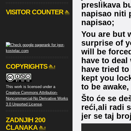
preslikava b
VISITOR COUNTER
napisao niti 
napisao;
You are but 
surprise of y
will be forc
have to deal w
COPYRIGHTS
have tried to
kept you locke
to be awake,
This work is licensed under a
Creative Commons Attribution-
Što će se deš
Noncommercial-No Derivative Works
3.0 Unported License
.
reći,ali radi 
jer se taj br
ZADNJIH 200
ČLANAKA