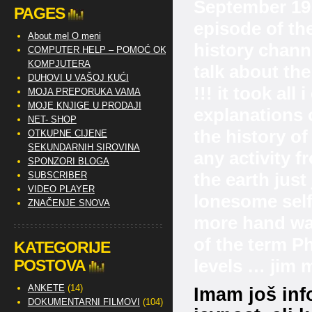
September 19,
PAGES
episode of th
About me| O meni
history chan
COMPUTER HELP – POMOĆ OKO
KOMPJUTERA
talk about the
DUHOVI U VAŠOJ KUĆI
!!! it took all
MOJA PREPORUKA VAMA
MOJE KNJIGE U PRODAJI
explanations 
NET- SHOP
the history o
OTKUPNE CIJENE
SEKUNDARNIH SIROVINA
any activity 
SPONZORI BLOGA
the earth just
SUBSCRIBER
VIDEO PLAYER
lonesome self
ZNAČENJE SNOVA
more hand wav
of the term P
KATEGORIJE
levels … jim
POSTOVA
ANKETE
(14)
Imam još inf
DOKUMENTARNI FILMOVI
(104)