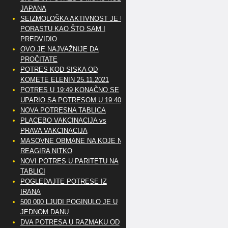
JAPANA
SEIZMOLOŠKA AKTIVNOST JE U
PORASTU KAO ŠTO SAM I
PREDVIDIO
OVO JE NAJVAŽNIJE DA
PROČITATE
POTRES KOD SISKA OD
KOMETE ELENIN 25.11.2021
POTRES U 19:49 KONAČNO SE
UPARIO SA POTRESOM U 19:40
NOVA POTRESNA TABLICA
PLACEBO VAKCINACIJA vs
PRAVA VAKCINACIJA
MASOVNE OBMANE NA KOJE NE
REAGIRA NITKO
NOVI POTRES U PARITETU NA
TABLICI
POGLEDAJTE POTRESE IZ
IRANA
500 000 LJUDI POGINULO JE U
JEDNOM DANU
DVA POTRESA U RAZMAKU OD