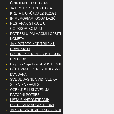
ČOKOLADU U CELOFAN
JAK POTRES KOD OTOKA
KRETA U GRČKOJ 12.10.2021
IN MEMORIAM: GOGA LAZIĆ
NESTANAK STRUJE U
GORSKOM KOTARU
POTRESI U DALMACIJI I ORBITE
KOMETA
JAK POTRES KOD TRILJ-a U
HRVATSKOJ
LOG IN – SIGN IN FACISTBOOK –
DRUGI DIO
Log In or Sign In – FASCISTBOOK
OČEKIVANI POTRES JE KASNIO
DVA DANA
SVE JE JASNIJA VIDI VELIKA
SLIKA IZA ZAVJESE
OČEKUJE LI SLOVENIJA
RAZORNI POTRES
LISTA SINHRONIZIRANIH
POTRESA IZ AUGUSTA 2021
JAKO NEVRIJEME U SLOVENIJI