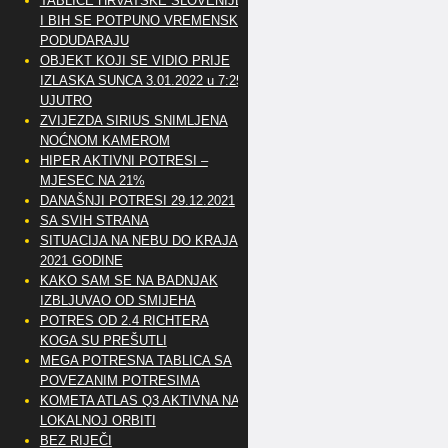
TABLICE HRVATSKE SLOVENIJE
I BIH SE POTPUNO VREMENSKI
PODUDARAJU
OBJEKT KOJI SE VIDIO PRIJE
IZLASKA SUNCA 3.01.2022 u 7:25
UJUTRO
ZVIJEZDA SIRIUS SNIMLJENA
NOĆNOM KAMEROM
HIPER AKTIVNI POTRESI –
MJESEC NA 21%
DANAŠNJI POTRESI 29.12.2021
SA SVIH STRANA
SITUACIJA NA NEBU DO KRAJA
2021 GODINE
KAKO SAM SE NA BADNJAK
IZBLJUVAO OD SMIJEHA
POTRES OD 2.4 RICHTERA
KOGA SU PREŠUTLI
MEGA POTRESNA TABLICA SA
POVEZANIM POTRESIMA
KOMETA ATLAS Q3 AKTIVNA NA
LOKALNOJ ORBITI
BEZ RIJEČI