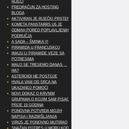
RIJEČI
PREDRAČUN ZA HOSTING
BLOGA
AKTIVIRAN JE RIJEČKI PRSTEN
KOMETA PANSTARRS U5 JE
ODMAH PORED POPLAVLJENIH
PODRUČJA
A SADA – ŠMINKA !!!
PIRAMIDA U FRANCUSKOJ
IMAJU LI PIRAMIDE VEZE SA
POTRESIMA
MALO SE TRESEMO DANAS ,..
HA?
ASTEROIDI NE POSTOJE
HVALA VAM OD SRCA NA
UKAZANOJ POMOĆI
NOVI DOKAZ O KRVNIM
GRUPAMA O KOJIM SAM PISAO
PRIJE 19 GODINA
PONOVNA POTVRDA MOJIH
NAPISA I RAZMIŠLJANJA
VIRUS JE PONOVNO MUTIRAO
SNAŽAN POTRES U MORU KOD