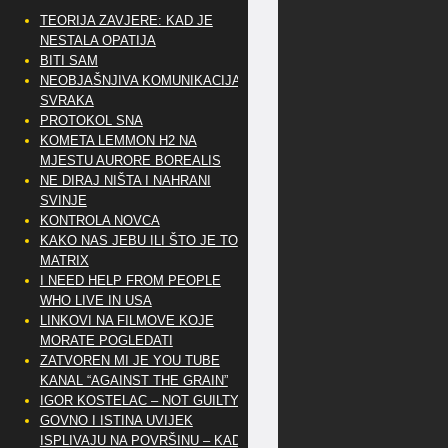
TEORIJA ZAVJERE: KAD JE
NESTALA OPATIJA
BITI SAM
NEOBJAŠNJIVA KOMUNIKACIJA
SVRAKA
PROTOKOL SNA
KOMETA LEMMON H2 NA
MJESTU AURORE BOREALIS
NE DIRAJ NIŠTA I NAHRANI
SVINJE
KONTROLA NOVCA
KAKO NAS JEBU ILI ŠTO JE TO
MATRIX
I NEED HELP FROM PEOPLE
WHO LIVE IN USA
LINKOVI NA FILMOVE KOJE
MORATE POGLEDATI
ZATVOREN MI JE YOU TUBE
KANAL “AGAINST THE GRAIN”
IGOR KOSTELAC – NOT GUILTY
GOVNO I ISTINA UVIJEK
ISPLIVAJU NA POVRŠINU – KAD