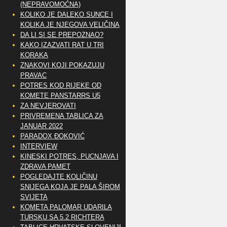
(NEPRAVOMOĆNA)
KOLIKO JE DALEKO SUNCE I
KOLIKA JE NJEGOVA VELIČINA
DA LI SI SE PREPOZNAO?
KAKO IZAZVATI RAT U TRI
KORAKA
ZNAKOVI KOJI POKAZUJU
PRAVAC
POTRES KOD RIJEKE OD
KOMETE PANSTARRS U5
ZA NEVJEROVATI
PRIVREMENA TABLICA ZA
JANUAR 2022
PARADOX ĐOKOVIĆ
INTERVIEW
KINESKI POTRES, PUCNJAVA I
ZDRAVA PAMET
POGLEDAJTE KOLIČINU
SNIJEGA KOJA JE PALA ŠIROM
SVIJETA
KOMETA PALOMAR UDARILA
TURSKU SA 5.2 RICHTERA