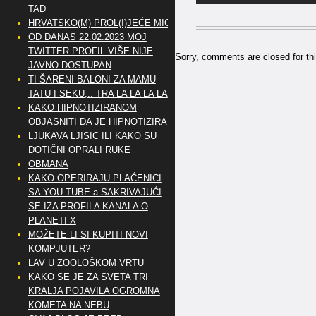
TAD
HRVATSKO(M) PROL(I)JEĆE MIG
OD DANAS 22.02.2023 MOJ
TWITTER PROFIL VIŠE NIJE
Sorry, comments are closed for thi
JAVNO DOSTUPAN
TI ŠARENI BALONI ZA MAMU
TATU I SEKU,.. TRA LA LA LA LA
KAKO HIPNOTIZIRANOM
OBJASNITI DA JE HIPNOTIZIRAN
LJUKAVA LJISIC ILI KAKO SU
DOTIČNI OPRALI RUKE
OBMANA
KAKO OPERIRAJU PLAĆENICI
SA YOU TUBE-a SAKRIVAJUĆI
SE IZA PROFILA KANALA O
PLANETI X
MOŽETE LI SI KUPITI NOVI
KOMPJUTER?
LAV U ZOOLOŠKOM VRTU
KAKO SE JE ZA SVETA TRI
KRALJA POJAVILA OGROMNA
KOMETA NA NEBU