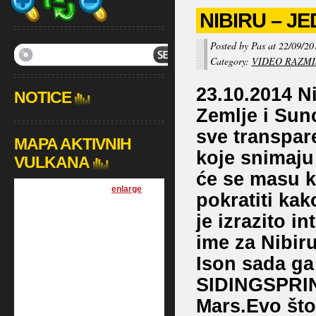
NIBIRU – JE
Posted by Pas at 22/09/20
Category:
VIDEO RAZMI
23.10.2014 N
NOTICE
Zemlje i Sun
sve transpar
MAPA AKTIVNIH
koje snimaju
VULKANA
će se masu k
[
enlarge
]
pokratiti kak
je izrazito 
ime za Nibiru
Ison sada g
SIDINGSPRIN
Mars.Evo št