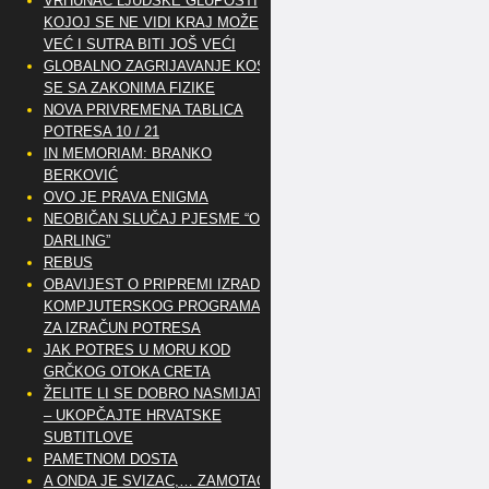
VRHUNAC LJUDSKE GLUPOSTI
KOJOJ SE NE VIDI KRAJ MOŽE
VEĆ I SUTRA BITI JOŠ VEĆI
GLOBALNO ZAGRIJAVANJE KOSI
SE SA ZAKONIMA FIZIKE
NOVA PRIVREMENA TABLICA
POTRESA 10 / 21
IN MEMORIAM: BRANKO
BERKOVIĆ
OVO JE PRAVA ENIGMA
NEOBIČAN SLUČAJ PJESME “OH
DARLING”
REBUS
OBAVIJEST O PRIPREMI IZRADE
KOMPJUTERSKOG PROGRAMA
ZA IZRAČUN POTRESA
JAK POTRES U MORU KOD
GRČKOG OTOKA CRETA
ŽELITE LI SE DOBRO NASMIJATI
– UKOPČAJTE HRVATSKE
SUBTITLOVE
PAMETNOM DOSTA
A ONDA JE SVIZAC,… ZAMOTAO