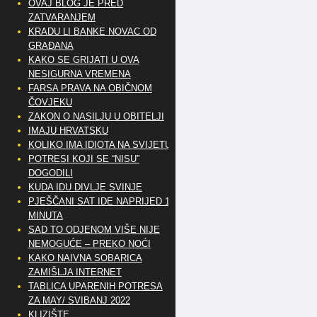
OVAJ BLOG JE PRED
ZATVARANJEM
KRADU LI BANKE NOVAC OD
GRAĐANA
KAKO SE GRIJATI U OVA
NESIGURNA VREMENA
FARSA PRAVA NA OBIČNOM
ČOVJEKU
ZAKON O NASILJU U OBITELJI
IMAJU HRVATSKU
KOLIKO IMA IDIOTA NA SVIJETU?
POTRESI KOJI SE “NISU”
DOGODILI
KUDA IDU DIVLJE SVINJE
PJEŠČANI SAT IDE NAPRIJED 10
MINUTA
SAD TO ODJENOM VIŠE NIJE
NEMOGUĆE – PREKO NOĆI
KAKO NAIVNA SOBARICA
ZAMIŠLJA INTERNET
TABLICA UPARENIH POTRESA
ZA MAY/ SVIBANJ 2022
KLIZIŠTE