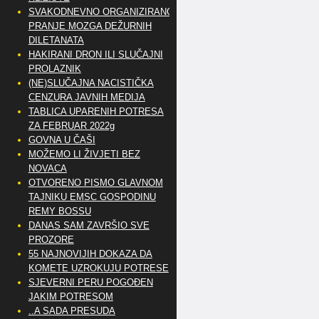
SVAKODNEVNO ORGANIZIRANO
PRANJE MOZGA DEŽURNIH
DILETANATA
HAKIRANI DRON ILI SLUČAJNI
PROLAZNIK
(NE)SLUČAJNA NACISTIČKA
CENZURA JAVNIH MEDIJA
TABLICA UPARENIH POTRESA
ZA FEBRUAR 2022g
GOVNA U ČAŠI
MOŽEMO LI ŽIVJETI BEZ
NOVACA
OTVORENO PISMO GLAVNOM
TAJNIKU EMSC GOSPODINU
REMY BOSSU
DANAS SAM ZAVRŠIO SVE
PROZORE
55 NAJNOVIJIH DOKAZA DA
KOMETE UZROKUJU POTRESE
SJEVERNI PERU POGOĐEN
JAKIM POTRESOM
..A SADA PRESUDA