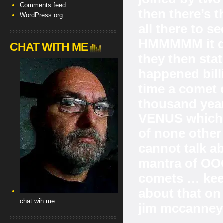
Comments feed
then there’s 
WordPress.org
all there to
HMMMMM it do
CHAT WITH ME
they then stat
happened billi
time a comet 
thousand yea
VENUS which b
of none other
cannot talk a
mantra of O
comets … keep
about that on
chat wih me
jim mccanne