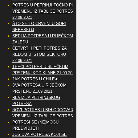
POTRES U PETRINJI TOČNO PO
VREMENU IZ TABLICE POTRESA
23.09.2021
ŠTO SE TO CRVENI U GORI
NEBESKOJ
SERIJA POTRESA U RIJEČKOM
ZALEĐU
ČETVRTI I PETI POTRES ZA
REDOM U ISTOM SEKTORU
22.09.2021
TREĆI POTRES U RIJEČKOM
PRSTENU KOD KLANE 21.09.2021
JAK POTRES U CHILE-u
DVA POTRESA U RIJEČKOM
PRSTENU 21.09.2021
REVIZIJA PETRINJSKOG
POTRESA
NOVI POTRES U BIH ODGOVARA
VREMENU IZ TABLICE POTRESA
POTRESI SE (NE)MOGU
PREDVIDJETI
JOŠ DVA POTRESA KOJI SE