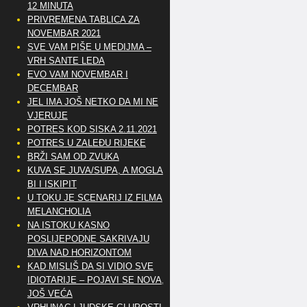
12 MINUTA
PRIVREMENA TABLICA ZA
NOVEMBAR 2021
SVE VAM PIŠE U MEDIJMA –
VRH SANTE LEDA
EVO VAM NOVEMBAR I
DECEMBAR
JEL IMA JOŠ NETKO DA MI NE
VJERUJE
POTRES KOD SISKA 2.11.2021
POTRES U ZALEĐU RIJEKE
BRŽI SAM OD ZVUKA
KUVA SE JUVA/SUPA, A MOGLA
BI I ISKIPIT
U TOKU JE SCENARIJ IZ FILMA
MELANCHOLIA
NA ISTOKU KASNO
POSLIJEPODNE SAKRIVAJU
DIVA NAD HORIZONTOM
KAD MISLIŠ DA SI VIDIO SVE
IDIOTARIJE – POJAVI SE NOVA,..
JOŠ VEĆA