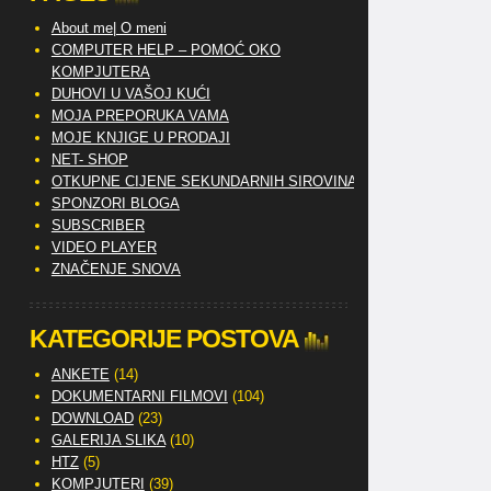
About me| O meni
COMPUTER HELP – POMOĆ OKO
KOMPJUTERA
DUHOVI U VAŠOJ KUĆI
MOJA PREPORUKA VAMA
MOJE KNJIGE U PRODAJI
NET- SHOP
OTKUPNE CIJENE SEKUNDARNIH SIROVINA
SPONZORI BLOGA
SUBSCRIBER
VIDEO PLAYER
ZNAČENJE SNOVA
KATEGORIJE POSTOVA
ANKETE
(14)
DOKUMENTARNI FILMOVI
(104)
DOWNLOAD
(23)
GALERIJA SLIKA
(10)
HTZ
(5)
KOMPJUTERI
(39)