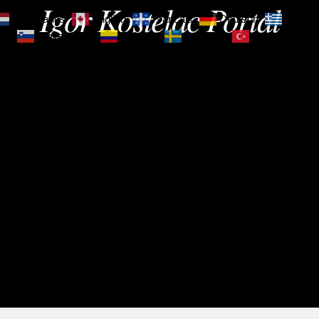
Igor Kostelac Portal
Nederlands
English
Français
Deutsch
Ελληνι
зик
Slovenščina
Español
Svenska
Türkçe