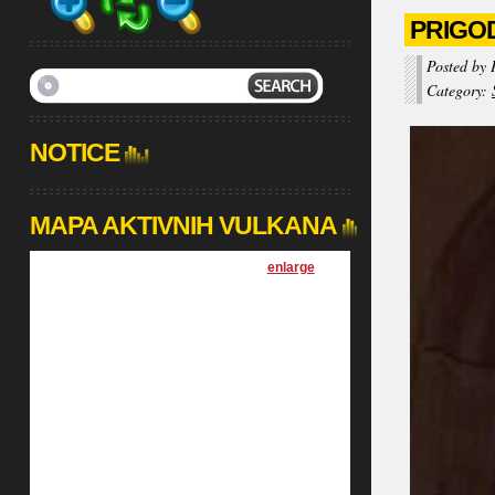
PRIGO
Posted by 
Category:
NOTICE
MAPA AKTIVNIH VULKANA
[
enlarge
]