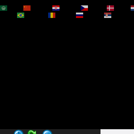
العربية
简体中文
Hrvatski
Čeština‎
Dansk
bokmål
Português
Română
Русский
Српски је