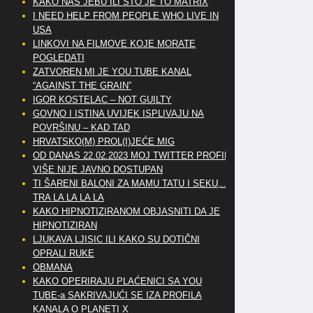
KAKO NAS JEBU ILI ŠTO JE TO MATRIX
I NEED HELP FROM PEOPLE WHO LIVE IN
USA
LINKOVI NA FILMOVE KOJE MORATE
POGLEDATI
ZATVOREN MI JE YOU TUBE KANAL
“AGAINST THE GRAIN”
IGOR KOSTELAC – NOT GUILTY
GOVNO I ISTINA UVIJEK ISPLIVAJU NA
POVRŠINU – KAD TAD
HRVATSKO(M) PROL(I)JEĆE MIG
OD DANAS 22.02.2023 MOJ TWITTER PROFIL
VIŠE NIJE JAVNO DOSTUPAN
TI ŠARENI BALONI ZA MAMU TATU I SEKU,..
TRA LA LA LA LA
KAKO HIPNOTIZIRANOM OBJASNITI DA JE
HIPNOTIZIRAN
LJUKAVA LJISIC ILI KAKO SU DOTIČNI
OPRALI RUKE
OBMANA
KAKO OPERIRAJU PLAĆENICI SA YOU
TUBE-a SAKRIVAJUĆI SE IZA PROFILA
KANALA O PLANETI X