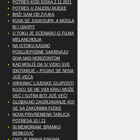
POTRES KOD SISKA 2.11.2021
POTRES U ZALEĐU RIJEKE
BRŽI SAM OD ZVUKA
KUVA SE JUVA/SUPA, A MOGLA
BI I ISKIPIT
U TOKU JE SCENARIJ IZ FILMA
MELANCHOLIA
NA ISTOKU KASNO
POSLIJEPODNE SAKRIVAJU
DIVA NAD HORIZONTOM
KAD MISLIŠ DA SI VIDIO SVE
IDIOTARIJE – POJAVI SE NOVA,..
JOŠ VEĆA
VRHUNAC LJUDSKE GLUPOSTI
KOJOJ SE NE VIDI KRAJ MOŽE
VEĆ I SUTRA BITI JOŠ VEĆI
GLOBALNO ZAGRIJAVANJE KOSI
SE SA ZAKONIMA FIZIKE
NOVA PRIVREMENA TABLICA
POTRESA 10 / 21
IN MEMORIAM: BRANKO
BERKOVIĆ
OVO JE PRAVA ENIGMA