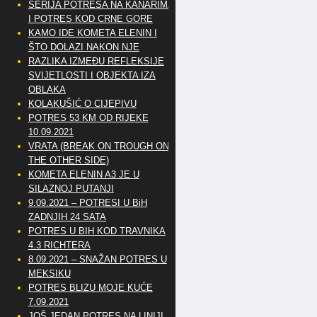
SERIJA POTRESA NA KANARIMA
I POTRES KOD CRNE GORE
KAMO IDE KOMETA ELENIN I
ŠTO DOLAZI NAKON NJE
RAZLIKA IZMEĐU REFLEKSIJE
SVIJETLOSTI I OBJEKTA IZA
OBLAKA
KOLAKUŠIĆ O CIJEPIVU
POTRES 53 KM OD RIJEKE
10.09.2021
VRATA (BREAK ON TROUGH ON
THE OTHER SIDE)
KOMETA ELENIN A3 JE U
SILAZNOJ PUTANJI
9.09.2021 – POTRESI U BiH
ZADNJIH 24 SATA
POTRES U BIH KOD TRAVNIKA
4.3 RICHTERA
8.09.2021 – SNAŽAN POTRES U
MEKSIKU
POTRES BLIZU MOJE KUĆE
7.09.2021
JOŠ JEDAN POTRES NA LINIJI