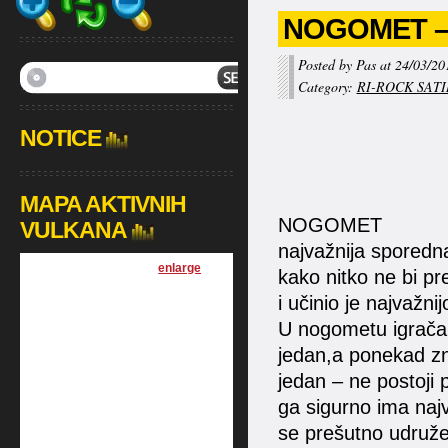
NOGOMET – 
Posted by Pas at 24/03/20
Category:
RI-ROCK SAT
NOTICE
MAPA AKTIVNIH
NOGOMET
VULKANA
najvažnija sporedna
[
enlarge
]
kako nitko ne bi pr
i učinio je najvaž
U nogometu igrača 
jedan,a ponekad zna
jedan – ne postoji 
ga sigurno ima najv
se prešutno udruže