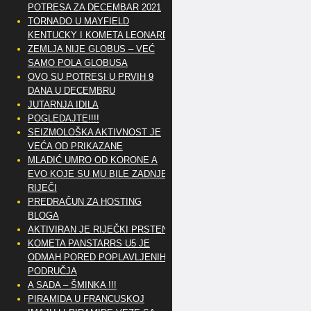
POTRESA ZA DECEMBAR 2021
TORNADO U MAYFIELD
KENTUCKY I KOMETA LEONARD
ZEMLJA NIJE GLOBUS – VEĆ
SAMO POLA GLOBUSA
OVO SU POTRESI U PRVIH 9
DANA U DECEMBRU
JUTARNJA IDILA
POGLEDAJTE!!!!
SEIZMOLOŠKA AKTIVNOST JE
VEĆA OD PRIKAZANE
MLADIĆ UMRO OD KORONE A
EVO KOJE SU MU BILE ZADNJE
RIJEČI
PREDRAČUN ZA HOSTING
BLOGA
AKTIVIRAN JE RIJEČKI PRSTEN
KOMETA PANSTARRS U5 JE
ODMAH PORED POPLAVLJENIH
PODRUČJA
A SADA – ŠMINKA !!!
PIRAMIDA U FRANCUSKOJ