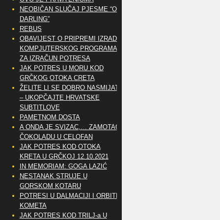
NEOBIČAN SLUČAJ PJESME “OH
DARLING”
REBUS
OBAVIJEST O PRIPREMI IZRADE
KOMPJUTERSKOG PROGRAMA
ZA IZRAČUN POTRESA
JAK POTRES U MORU KOD
GRČKOG OTOKA CRETA
ŽELITE LI SE DOBRO NASMIJATI
– UKOPČAJTE HRVATSKE
SUBTITLOVE
PAMETNOM DOSTA
A ONDA JE SVIZAC,… ZAMOTAO
ČOKOLADU U CELOFAN
JAK POTRES KOD OTOKA
KRETA U GRČKOJ 12.10.2021
IN MEMORIAM: GOGA LAZIĆ
NESTANAK STRUJE U
GORSKOM KOTARU
POTRESI U DALMACIJI I ORBITE
KOMETA
JAK POTRES KOD TRILJ-a U