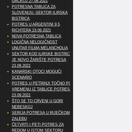
GRČKOJ 27.08.2021
POTRESNA TABLICA ZA
SLOVENIJU -SEKTOR ILIRSKA
BISTRICA
POTRES U ARGENTINI 9,5
RICHTERA 23.09.2021
NOVA POTRESNA TABLICA
LOGIČNA NELOGIČNOST
UNUTAR FILMA MELANCHOLIA
SEKTOR KOD ILIRSKE BISTRICE
JE NOVO ŽARIŠTE POTRESA
23.09.2021
KANARSKI OTOCI MOGUĆI
SCENARIO
POTRES U PETRINJI TOČNO PO
VREMENU IZ TABLICE POTRESA
23.09.2021
ŠTO SE TO CRVENI U GORI
NEBESKOJ
SERIJA POTRESA U RIJEČKOM
ZALEĐU
ČETVRTI I PETI POTRES ZA
REDOM U ISTOM SEKTORU