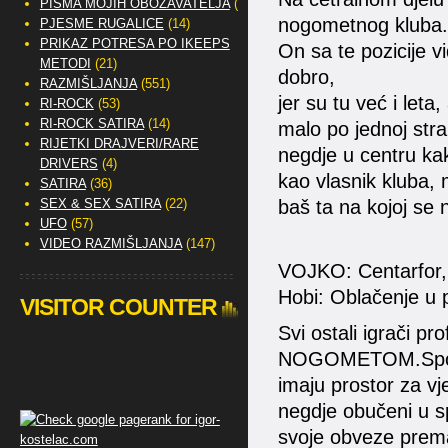
PISMA MOJIH OBOŽAVATELJA
(2)
nogometnog kluba.
PJESME RUGALICE
(14)
PRIKAZ POTRESA PO IKEEPS
On sa te pozicije v
METODI
(21)
dobro,
RAZMIŠLJANJA
(551)
jer su tu već i leta,
RI-ROCK
(53)
RI-ROCK SATIRA
(14)
malo po jednoj stran
RIJETKI DRAJVERI/RARE
negdje u centru kak
DRIVERS
(4)
kao vlasnik kluba, 
SATIRA
(36)
SEX & SEX SATIRA
(22)
baš ta na kojoj se 
UFO
(57)
VIDEO RAZMIŠLJANJA
(147)
VOJKO: Centarfor, v
Hobi: Oblačenje u
VISITOR COUNTER
Svi ostali igrači p
NOGOMETOM.Sponzo
imaju prostor za vj
negdje obučeni u sp
svoje obveze prema 