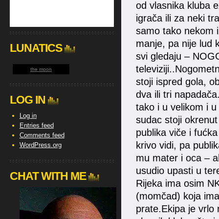
od vlasnika kluba e
igrača ili za neki t
samo tako nekom izb
manje, pa nije lud 
LUNATICS
svi gledaju – NOG
televiziji..Nogomet
the moon
stoji ispred gola, o
dva ili tri napadača.
LOG IN
tako i u velikom i
Log in
sudac stoji okrenut 
Entries feed
publika viče i fuć
Comments feed
krivo vidi, pa pub
WordPress.org
mu mater i oca – a
usudio upasti u tere
CHAT WITH ME
Rijeka ima osim NK
(momčad) koja ima 
prate.Ekipa je vrlo 