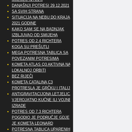
DANAŠNJI POTRESI 29.12.2021
SA SVIH STRANA
SITUACIJA NA NEBU DO KRAJA
2021 GODINE
KAKO SAM SE NA BADNJAK
IZBLJUVAO OD SMIJEHA
POTRES OD 2.4 RICHTERA
KOGA SU PREŠUTLI
MEGA POTRESNA TABLICA SA
POVEZANIM POTRESIMA
KOMETA ATLAS Q3 AKTIVNA NA
LOKALNOJ ORBITI
BEZ RIJEČI
KOMETA CATALINA C3
PROTRESLA JE GRČKU I ITALIJU
ANTIGRAVITACIJONA LETJELICA
VJEROJATNO KUĆNE ILI VOJNE
IZRADE
POTRES OD 7.3 RICHTERA
POGODIO JE PODRUČJE GDJE
JE KOMETA LEONARD
POTRESNA TABLICA UPARENIH