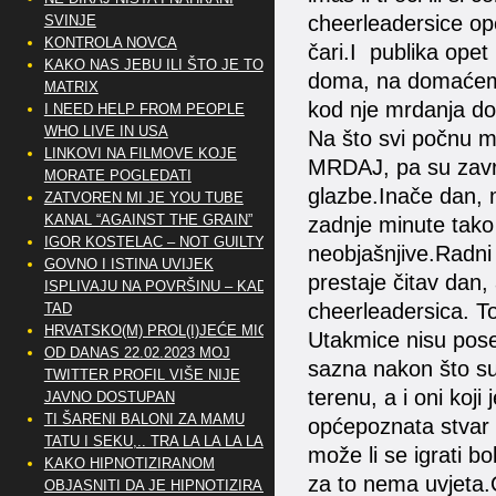
cheerleadersice op
SVINJE
KONTROLA NOVCA
čari.I publika opet 
KAKO NAS JEBU ILI ŠTO JE TO
doma, na domaćem 
MATRIX
kod nje mrdanja 
I NEED HELP FROM PEOPLE
WHO LIVE IN USA
Na što svi počnu mr
LINKOVI NA FILMOVE KOJE
MRDAJ, pa su završi
MORATE POGLEDATI
glazbe.Inače dan, 
ZATVOREN MI JE YOU TUBE
KANAL “AGAINST THE GRAIN”
zadnje minute tako 
IGOR KOSTELAC – NOT GUILTY
neobjašnjive.Radni
GOVNO I ISTINA UVIJEK
prestaje čitav dan,
ISPLIVAJU NA POVRŠINU – KAD
cheerleadersica. To
TAD
HRVATSKO(M) PROL(I)JEĆE MIG
Utakmice nisu poseb
OD DANAS 22.02.2023 MOJ
sazna nakon što su o
TWITTER PROFIL VIŠE NIJE
terenu, a i oni koji
JAVNO DOSTUPAN
TI ŠARENI BALONI ZA MAMU
općepoznata stvar i
TATU I SEKU,.. TRA LA LA LA LA
može li se igrati bo
KAKO HIPNOTIZIRANOM
za to nema uvjeta.O
OBJASNITI DA JE HIPNOTIZIRAN