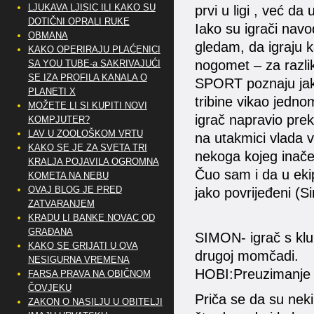
LJUKAVA LJISIC ILI KAKO SU
prvi u ligi , već da 
DOTIČNI OPRALI RUKE
Iako su igrači navo
OBMANA
gledam, da igraju k
KAKO OPERIRAJU PLAĆENICI
nogomet – za razliku
SA YOU TUBE-a SAKRIVAJUĆI
SE IZA PROFILA KANALA O
SPORT poznaju jak
PLANETI X
tribine vikao jedno
MOŽETE LI SI KUPITI NOVI
igrač napravio prekr
KOMPJUTER?
LAV U ZOOLOŠKOM VRTU
na utakmici vlada 
KAKO SE JE ZA SVETA TRI
nekoga kojeg inač
KRALJA POJAVILA OGROMNA
Čuo sam i da u ekipi
KOMETA NA NEBU
OVAJ BLOG JE PRED
jako povrijeđeni (S
ZATVARANJEM
KRADU LI BANKE NOVAC OD
GRAĐANA
SIMON- igrač s klu
KAKO SE GRIJATI U OVA
drugoj momčadi.
NESIGURNA VREMENA
HOBI:Preuzimanje s
FARSA PRAVA NA OBIČNOM
ČOVJEKU
Priča se da su neki
ZAKON O NASILJU U OBITELJI