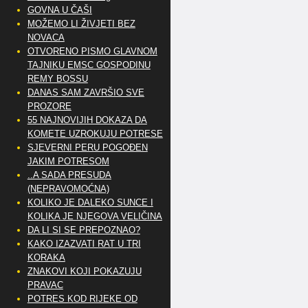
GOVNA U ČAŠI
MOŽEMO LI ŽIVJETI BEZ
NOVACA
OTVORENO PISMO GLAVNOM
TAJNIKU EMSC GOSPODINU
REMY BOSSU
DANAS SAM ZAVRŠIO SVE
PROZORE
55 NAJNOVIJIH DOKAZA DA
KOMETE UZROKUJU POTRESE
SJEVERNI PERU POGOĐEN
JAKIM POTRESOM
..A SADA PRESUDA
(NEPRAVOMOĆNA)
KOLIKO JE DALEKO SUNCE I
KOLIKA JE NJEGOVA VELIČINA
DA LI SI SE PREPOZNAO?
KAKO IZAZVATI RAT U TRI
KORAKA
ZNAKOVI KOJI POKAZUJU
PRAVAC
POTRES KOD RIJEKE OD