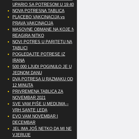
UPARIO SA POTRESOM U 19:40
NOVA POTRESNA TABLICA
PLACEBO VAKCINACIJA vs
PRAVA VAKCINACIJA
MASOVNE OBMANE NA KOJE NE
REAGIRA NITKO
NOVI POTRES U PARITETU NA
TABLICI
POGLEDAJTE POTRESE IZ
IRANA
500 000 LJUDI POGINULO JE U
JEDNOM DANU
DVA POTRESA U RAZMAKU OD
12 MINUTA
PRIVREMENA TABLICA ZA
NOVEMBAR 2021
SVE VAM PIŠE U MEDIJMA –
VRH SANTE LEDA
EVO VAM NOVEMBAR I
DECEMBAR
JEL IMA JOŠ NETKO DA MI NE
VJERUJE