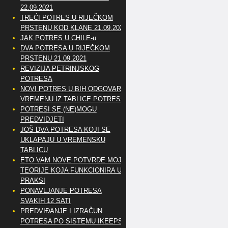
22.09.2021
TREĆI POTRES U RIJEČKOM
PRSTENU KOD KLANE 21.09.2021
JAK POTRES U CHILE-u
DVA POTRESA U RIJEČKOM
PRSTENU 21.09.2021
REVIZIJA PETRINJSKOG
POTRESA
NOVI POTRES U BIH ODGOVARA
VREMENU IZ TABLICE POTRESA
POTRESI SE (NE)MOGU
PREDVIDJETI
JOŠ DVA POTRESA KOJI SE
UKLAPAJU U VREMENSKU
TABLICU
ETO VAM NOVE POTVRDE MOJE
TEORIJE KOJA FUNKCIONIRA U
PRAKSI
PONAVLJANJE POTRESA
SVAKIH 12 SATI
PREDVIĐANJE I IZRAČUN
POTRESA PO SISTEMU IKEEPS