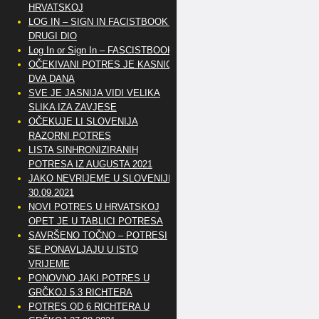
HRVATSKOJ
LOG IN – SIGN IN FACISTBOOK –
DRUGI DIO
Log In or Sign In – FASCISTBOOK
OČEKIVANI POTRES JE KASNIO
DVA DANA
SVE JE JASNIJA VIDI VELIKA
SLIKA IZA ZAVJESE
OČEKUJE LI SLOVENIJA
RAZORNI POTRES
LISTA SINHRONIZIRANIH
POTRESA IZ AUGUSTA 2021
JAKO NEVRIJEME U SLOVENIJI
30.09.2021
NOVI POTRES U HRVATSKOJ
OPET JE U TABLICI POTRESA
SAVRŠENO TOČNO – POTRESI
SE PONAVLJAJU U ISTO
VRIJEME
PONOVNO JAKI POTRES U
GRČKOJ 5.3 RICHTERA
POTRES OD 6 RICHTERA U