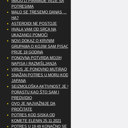
IMAJU LI PIRAMIDE VEZE SA
POTRESIMA
MALO SE TRESEMO DANAS ,..
HA?
ASTEROIDI NE POSTOJE
HVALA VAM OD SRCA NA
UKAZANOJ POMOĆI
NOVI DOKAZ O KRVNIM
GRUPAMA O KOJIM SAM PISAO
PRIJE 19 GODINA
PONOVNA POTVRDA MOJIH
NAPISA I RAZMIŠLJANJA
VIRUS JE PONOVNO MUTIRAO
SNAŽAN POTRES U MORU KOD
JAPANA
SEIZMOLOŠKA AKTIVNOST JE U
PORASTU KAO ŠTO SAM I
PREDVIDIO
OVO JE NAJVAŽNIJE DA
PROČITATE
POTRES KOD SISKA OD
KOMETE ELENIN 25.11.2021
POTRES U 19:49 KONAČNO SE