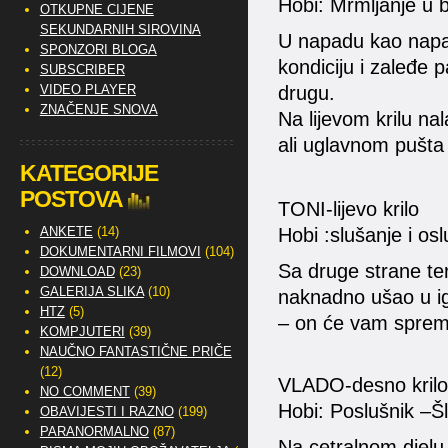
Hobi: Mrmljanje u 
OTKUPNE CIJENE
SEKUNDARNIH SIROVINA
U napadu kao napad
SPONZORI BLOGA
kondiciju i zaleđe 
SUBSCRIBER
VIDEO PLAYER
drugu.
ZNAČENJE SNOVA
Na lijevom krilu na
ali uglavnom pušta 
KATEGORIJE
POSTOVA
TONI-lijevo krilo
ANKETE
(14)
Hobi :slušanje i osl
DOKUMENTARNI FILMOVI
(104)
Sa druge strane ter
DOWNLOAD
(23)
GALERIJA SLIKA
(10)
naknadno ušao u igr
HTZ
(5)
– on će vam spremn
KOMPJUTERI
(39)
NAUČNO FANTASTIČNE PRIČE
(12)
VLADO-desno krilo
NO COMMENT
(39)
Hobi:
Poslušnik –
Š
OBAVIJESTI I RAZNO
(199)
PARANORMALNO
(87)
Na cetralnom djelu t