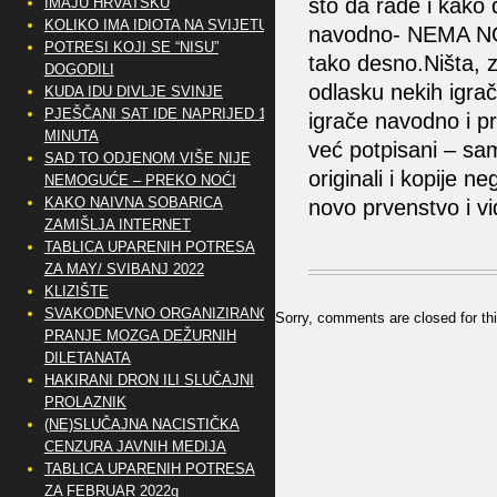
što da rade i kako d
IMAJU HRVATSKU
KOLIKO IMA IDIOTA NA SVIJETU?
navodno- NEMA NOV
POTRESI KOJI SE “NISU”
tako desno.Ništa, 
DOGODILI
odlasku nekih igrač
KUDA IDU DIVLJE SVINJE
PJEŠČANI SAT IDE NAPRIJED 10
igrače navodno i pr
MINUTA
već potpisani – samo
SAD TO ODJENOM VIŠE NIJE
originali i kopije 
NEMOGUĆE – PREKO NOĆI
KAKO NAIVNA SOBARICA
novo prvenstvo i vid
ZAMIŠLJA INTERNET
TABLICA UPARENIH POTRESA
ZA MAY/ SVIBANJ 2022
KLIZIŠTE
SVAKODNEVNO ORGANIZIRANO
Sorry, comments are closed for thi
PRANJE MOZGA DEŽURNIH
DILETANATA
HAKIRANI DRON ILI SLUČAJNI
PROLAZNIK
(NE)SLUČAJNA NACISTIČKA
CENZURA JAVNIH MEDIJA
TABLICA UPARENIH POTRESA
ZA FEBRUAR 2022g