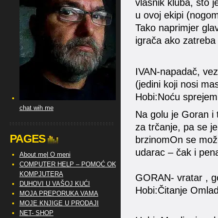
vlasnik kluba, što j
u ovoj ekipi (nogome
Tako naprimjer glav
igrača ako zatreba 
IVAN-napadač, vezn
(jedini koji nosi mas
Hobi:Noću sprejem
chat wih me
Na golu je Goran i t
za trčanje, pa se j
PAGES
brzinomOn se može u
udarac – čak i pena
About me| O meni
COMPUTER HELP – POMOĆ OKO
KOMPJUTERA
GORAN- vratar , 
DUHOVI U VAŠOJ KUĆI
Hobi:Čitanje Omlad
MOJA PREPORUKA VAMA
MOJE KNJIGE U PRODAJI
NET- SHOP