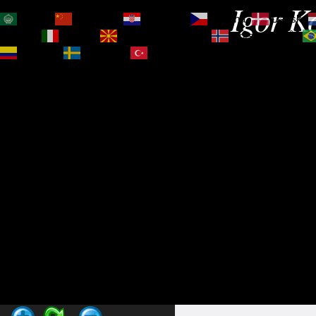
Igor Ko
العربية
简体中文
Hrvatski
Čeština‎
Dansk
Magyar
Italiano
Македонски јазик
Norsk bokmål
Español
Svenska
Türkçe