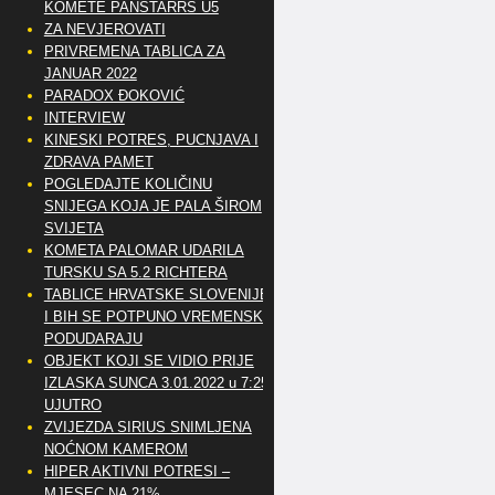
KOMETE PANSTARRS U5
ZA NEVJEROVATI
PRIVREMENA TABLICA ZA
JANUAR 2022
PARADOX ĐOKOVIĆ
INTERVIEW
KINESKI POTRES, PUCNJAVA I
ZDRAVA PAMET
POGLEDAJTE KOLIČINU
SNIJEGA KOJA JE PALA ŠIROM
SVIJETA
KOMETA PALOMAR UDARILA
TURSKU SA 5.2 RICHTERA
TABLICE HRVATSKE SLOVENIJE
I BIH SE POTPUNO VREMENSKI
PODUDARAJU
OBJEKT KOJI SE VIDIO PRIJE
IZLASKA SUNCA 3.01.2022 u 7:25
UJUTRO
ZVIJEZDA SIRIUS SNIMLJENA
NOĆNOM KAMEROM
HIPER AKTIVNI POTRESI –
MJESEC NA 21%