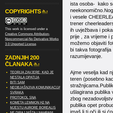
ista osoba- kako se 
neekonomično.Nogo
COPYRIGHTS
i vesele CHEERLEAD
trener cheerleader
This work is licensed under a
ih uvježbava i poka
Creative Commons Attribution-
prije , za vrijeme i
Noncommercial-No Derivative Works
možemo objaviti fot
3.0 Unported License
.
bi takva fotografija
razumijevanje.
ZADNJIH 200
ČLANAKA
Ajme veselja kad n
TEORIJA ZAVJERE: KAD JE
NESTALA OPATIJA
teren (posebno kad 
BITI SAM
stražnjicama.Publi
NEOBJAŠNJIVA KOMUNIKACIJA
ušlagirana publika
SVRAKA
PROTOKOL SNA
zbog nezadovoljstv
KOMETA LEMMON H2 NA
publika opet probud
MJESTU AURORE BOREALIS
imaš li ti oči ili si
NE DIRAJ NIŠTA I NAHRANI