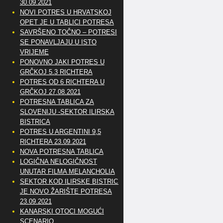
30.09.2021
NOVI POTRES U HRVATSKOJ
OPET JE U TABLICI POTRESA
SAVRŠENO TOČNO – POTRESI
SE PONAVLJAJU U ISTO
VRIJEME
PONOVNO JAKI POTRES U
GRČKOJ 5.3 RICHTERA
POTRES OD 6 RICHTERA U
GRČKOJ 27.08.2021
POTRESNA TABLICA ZA
SLOVENIJU -SEKTOR ILIRSKA
BISTRICA
POTRES U ARGENTINI 9,5
RICHTERA 23.09.2021
NOVA POTRESNA TABLICA
LOGIČNA NELOGIČNOST
UNUTAR FILMA MELANCHOLIA
SEKTOR KOD ILIRSKE BISTRICE
JE NOVO ŽARIŠTE POTRESA
23.09.2021
KANARSKI OTOCI MOGUĆI
SCENARIO