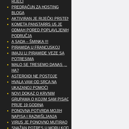
RIJEČI
PREDRAČUN ZA HOSTING
BLOGA
AKTIVIRAN JE RIJEČKI PRSTEN
KOMETA PANSTARRS U5 JE
ODMAH PORED POPLAVLJENIH
PODRUČJA
A SADA – ŠMINKA !!!
PIRAMIDA U FRANCUSKOJ
IMAJU LI PIRAMIDE VEZE SA
POTRESIMA
MALO SE TRESEMO DANAS ,..
HA?
ASTEROIDI NE POSTOJE
HVALA VAM OD SRCA NA
UKAZANOJ POMOĆI
NOVI DOKAZ O KRVNIM
GRUPAMA O KOJIM SAM PISAO
PRIJE 19 GODINA
PONOVNA POTVRDA MOJIH
NAPISA I RAZMIŠLJANJA
VIRUS JE PONOVNO MUTIRAO
SNAŽAN POTRES U MORU KOD