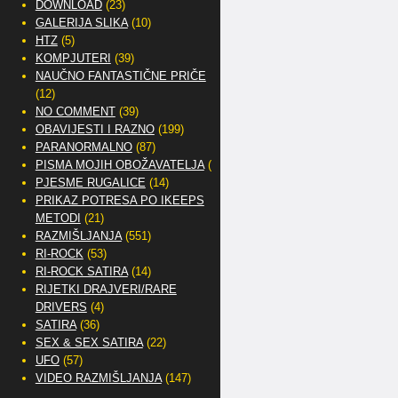
DOWNLOAD
(23)
GALERIJA SLIKA
(10)
HTZ
(5)
KOMPJUTERI
(39)
NAUČNO FANTASTIČNE PRIČE
(12)
NO COMMENT
(39)
OBAVIJESTI I RAZNO
(199)
PARANORMALNO
(87)
PISMA MOJIH OBOŽAVATELJA
(2)
PJESME RUGALICE
(14)
PRIKAZ POTRESA PO IKEEPS
METODI
(21)
RAZMIŠLJANJA
(551)
RI-ROCK
(53)
RI-ROCK SATIRA
(14)
RIJETKI DRAJVERI/RARE
DRIVERS
(4)
SATIRA
(36)
SEX & SEX SATIRA
(22)
UFO
(57)
VIDEO RAZMIŠLJANJA
(147)