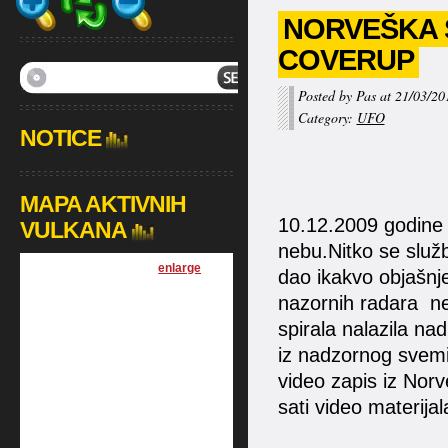
NORVEŠKA S
COVERUP
Posted by Pas at 21/03/20
Category:
UFO
NOTICE
MAPA AKTIVNIH
10.12.2009 godine 
VULKANA
nebu.Nitko se služb
[
enlarge
]
dao ikakvo objašnj
nazornih radara nes
spirala nalazila n
iz nadzornog svemi
video zapis iz Nor
sati video materijal