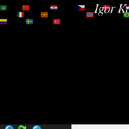
Igor Ko
العربية
简体中文
Hrvatski
Čeština‎
Dansk
Magyar
Italiano
Македонски јазик
Norsk bokmål
Español
Svenska
Türkçe