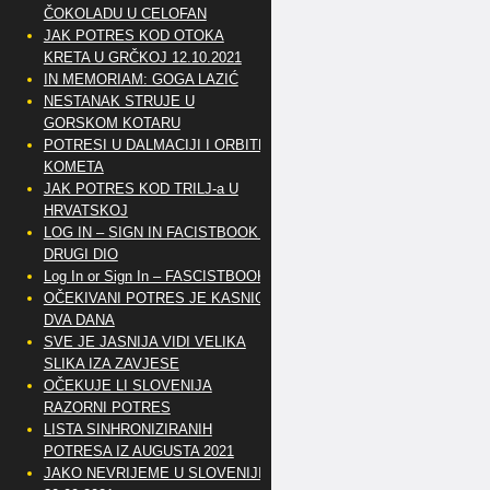
ČOKOLADU U CELOFAN
JAK POTRES KOD OTOKA
KRETA U GRČKOJ 12.10.2021
IN MEMORIAM: GOGA LAZIĆ
NESTANAK STRUJE U
GORSKOM KOTARU
POTRESI U DALMACIJI I ORBITE
KOMETA
JAK POTRES KOD TRILJ-a U
HRVATSKOJ
LOG IN – SIGN IN FACISTBOOK –
DRUGI DIO
Log In or Sign In – FASCISTBOOK
OČEKIVANI POTRES JE KASNIO
DVA DANA
SVE JE JASNIJA VIDI VELIKA
SLIKA IZA ZAVJESE
OČEKUJE LI SLOVENIJA
RAZORNI POTRES
LISTA SINHRONIZIRANIH
POTRESA IZ AUGUSTA 2021
JAKO NEVRIJEME U SLOVENIJI