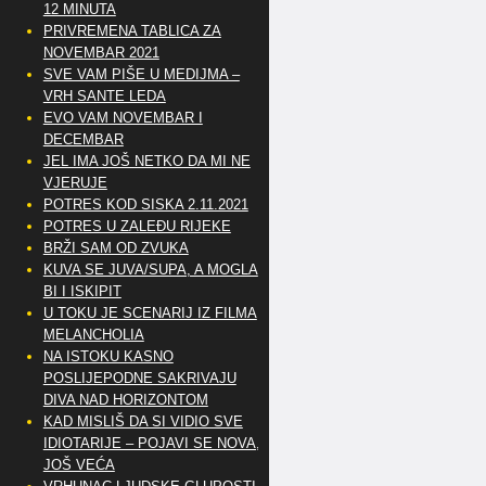
12 MINUTA
PRIVREMENA TABLICA ZA
NOVEMBAR 2021
SVE VAM PIŠE U MEDIJMA –
VRH SANTE LEDA
EVO VAM NOVEMBAR I
DECEMBAR
JEL IMA JOŠ NETKO DA MI NE
VJERUJE
POTRES KOD SISKA 2.11.2021
POTRES U ZALEĐU RIJEKE
BRŽI SAM OD ZVUKA
KUVA SE JUVA/SUPA, A MOGLA
BI I ISKIPIT
U TOKU JE SCENARIJ IZ FILMA
MELANCHOLIA
NA ISTOKU KASNO
POSLIJEPODNE SAKRIVAJU
DIVA NAD HORIZONTOM
KAD MISLIŠ DA SI VIDIO SVE
IDIOTARIJE – POJAVI SE NOVA,..
JOŠ VEĆA