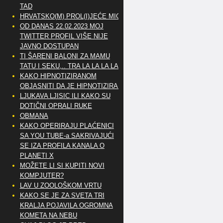
TAD
HRVATSKO(M) PROL(I)JEĆE MIG
OD DANAS 22.02.2023 MOJ
TWITTER PROFIL VIŠE NIJE
JAVNO DOSTUPAN
TI ŠARENI BALONI ZA MAMU
TATU I SEKU,.. TRA LA LA LA LA
KAKO HIPNOTIZIRANOM
OBJASNITI DA JE HIPNOTIZIRAN
LJUKAVA LJISIC ILI KAKO SU
DOTIČNI OPRALI RUKE
OBMANA
KAKO OPERIRAJU PLAĆENICI
SA YOU TUBE-a SAKRIVAJUĆI
SE IZA PROFILA KANALA O
PLANETI X
MOŽETE LI SI KUPITI NOVI
KOMPJUTER?
LAV U ZOOLOŠKOM VRTU
KAKO SE JE ZA SVETA TRI
KRALJA POJAVILA OGROMNA
KOMETA NA NEBU