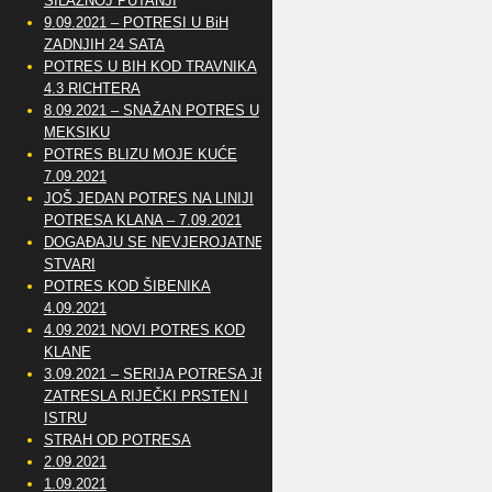
SILAZNOJ PUTANJI
9.09.2021 – POTRESI U BiH
ZADNJIH 24 SATA
POTRES U BIH KOD TRAVNIKA
4.3 RICHTERA
8.09.2021 – SNAŽAN POTRES U
MEKSIKU
POTRES BLIZU MOJE KUĆE
7.09.2021
JOŠ JEDAN POTRES NA LINIJI
POTRESA KLANA – 7.09.2021
DOGAĐAJU SE NEVJEROJATNE
STVARI
POTRES KOD ŠIBENIKA
4.09.2021
4.09.2021 NOVI POTRES KOD
KLANE
3.09.2021 – SERIJA POTRESA JE
ZATRESLA RIJEČKI PRSTEN I
ISTRU
STRAH OD POTRESA
2.09.2021
1.09.2021