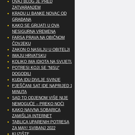
OVAJ BLOG JE PRED
ZATVARANJEM
KRADU LI BANKE NOVAC OD
GRAĐANA
KAKO SE GRIJATI U OVA
NESIGURNA VREMENA
FARSA PRAVA NA OBIČNOM
ČOVJEKU
ZAKON O NASILJU U OBITELJI
IMAJU HRVATSKU
KOLIKO IMA IDIOTA NA SVIJETU?
POTRESI KOJI SE “NISU”
DOGODILI
KUDA IDU DIVLJE SVINJE
PJEŠČANI SAT IDE NAPRIJED 10
MINUTA
SAD TO ODJENOM VIŠE NIJE
NEMOGUĆE – PREKO NOĆI
KAKO NAIVNA SOBARICA
ZAMIŠLJA INTERNET
TABLICA UPARENIH POTRESA
ZA MAY/ SVIBANJ 2022
KLIZIŠTE