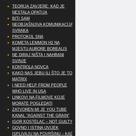
TEORIJA ZAVJERE: KAD JE
NESTALA OPATIJA
BITI SAM
NEOBJAŠNJIVA KOMUNIKACIJA
SVRAKA
PROTOKOL SNA
KOMETA LEMMON H2 NA
MJESTU AURORE BOREALIS
NE DIRAJ NIŠTA I NAHRANI
SVINJE
KONTROLA NOVCA
KAKO NAS JEBU ILI ŠTO JE TO
MATRIX
I NEED HELP FROM PEOPLE
WHO LIVE IN USA
LINKOVI NA FILMOVE KOJE
MORATE POGLEDATI
ZATVOREN MI JE YOU TUBE
KANAL “AGAINST THE GRAIN”
IGOR KOSTELAC – NOT GUILTY
GOVNO I ISTINA UVIJEK
ISPLIVAJU NA POVRŠINU – KAD