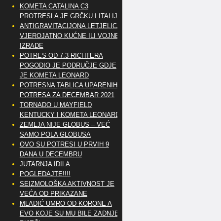
KOMETA CATALINA C3
PROTRESLA JE GRČKU I ITALIJU
ANTIGRAVITACIJONA LETJELICA
VJEROJATNO KUĆNE ILI VOJNE
IZRADE
POTRES OD 7.3 RICHTERA
POGODIO JE PODRUČJE GDJE
JE KOMETA LEONARD
POTRESNA TABLICA UPARENIH
POTRESA ZA DECEMBAR 2021
TORNADO U MAYFIELD
KENTUCKY I KOMETA LEONARD
ZEMLJA NIJE GLOBUS – VEĆ
SAMO POLA GLOBUSA
OVO SU POTRESI U PRVIH 9
DANA U DECEMBRU
JUTARNJA IDILA
POGLEDAJTE!!!!
SEIZMOLOŠKA AKTIVNOST JE
VEĆA OD PRIKAZANE
MLADIĆ UMRO OD KORONE A
EVO KOJE SU MU BILE ZADNJE