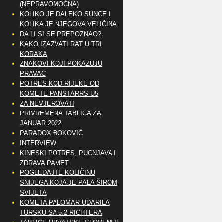
(NEPRAVOMOĆNA)
KOLIKO JE DALEKO SUNCE I
KOLIKA JE NJEGOVA VELIČINA
DA LI SI SE PREPOZNAO?
KAKO IZAZVATI RAT U TRI
KORAKA
ZNAKOVI KOJI POKAZUJU
PRAVAC
POTRES KOD RIJEKE OD
KOMETE PANSTARRS U5
ZA NEVJEROVATI
PRIVREMENA TABLICA ZA
JANUAR 2022
PARADOX ĐOKOVIĆ
INTERVIEW
KINESKI POTRES, PUCNJAVA I
ZDRAVA PAMET
POGLEDAJTE KOLIČINU
SNIJEGA KOJA JE PALA ŠIROM
SVIJETA
KOMETA PALOMAR UDARILA
TURSKU SA 5.2 RICHTERA