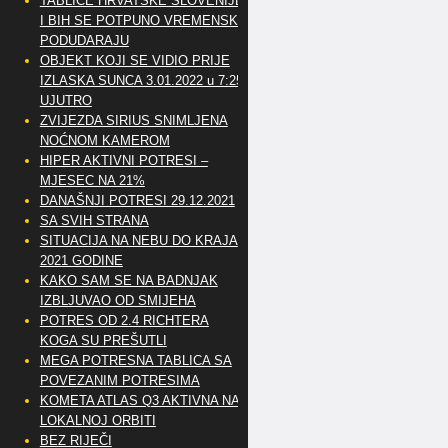
TABLICE HRVATSKE SLOVENIJE
I BIH SE POTPUNO VREMENSKI
PODUDARAJU
OBJEKT KOJI SE VIDIO PRIJE
IZLASKA SUNCA 3.01.2022 u 7:25
UJUTRO
ZVIJEZDA SIRIUS SNIMLJENA
NOĆNOM KAMEROM
HIPER AKTIVNI POTRESI –
MJESEC NA 21%
DANAŠNJI POTRESI 29.12.2021
SA SVIH STRANA
SITUACIJA NA NEBU DO KRAJA
2021 GODINE
KAKO SAM SE NA BADNJAK
IZBLJUVAO OD SMIJEHA
POTRES OD 2.4 RICHTERA
KOGA SU PREŠUTLI
MEGA POTRESNA TABLICA SA
POVEZANIM POTRESIMA
KOMETA ATLAS Q3 AKTIVNA NA
LOKALNOJ ORBITI
BEZ RIJEČI