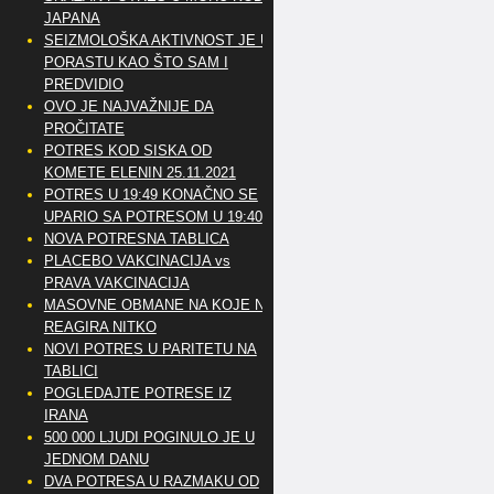
JAPANA
SEIZMOLOŠKA AKTIVNOST JE U
PORASTU KAO ŠTO SAM I
PREDVIDIO
OVO JE NAJVAŽNIJE DA
PROČITATE
POTRES KOD SISKA OD
KOMETE ELENIN 25.11.2021
POTRES U 19:49 KONAČNO SE
UPARIO SA POTRESOM U 19:40
NOVA POTRESNA TABLICA
PLACEBO VAKCINACIJA vs
PRAVA VAKCINACIJA
MASOVNE OBMANE NA KOJE NE
REAGIRA NITKO
NOVI POTRES U PARITETU NA
TABLICI
POGLEDAJTE POTRESE IZ
IRANA
500 000 LJUDI POGINULO JE U
JEDNOM DANU
DVA POTRESA U RAZMAKU OD