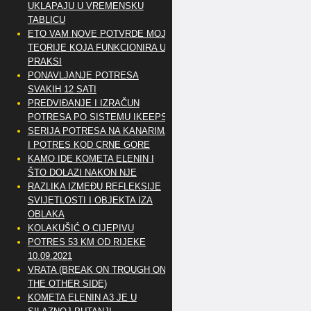
UKLAPAJU U VREMENSKU
TABLICU
ETO VAM NOVE POTVRDE MOJE
TEORIJE KOJA FUNKCIONIRA U
PRAKSI
PONAVLJANJE POTRESA
SVAKIH 12 SATI
PREDVIĐANJE I IZRAČUN
POTRESA PO SISTEMU IKEEPS
SERIJA POTRESA NA KANARIMA
I POTRES KOD CRNE GORE
KAMO IDE KOMETA ELENIN I
ŠTO DOLAZI NAKON NJE
RAZLIKA IZMEĐU REFLEKSIJE
SVIJETLOSTI I OBJEKTA IZA
OBLAKA
KOLAKUŠIĆ O CIJEPIVU
POTRES 53 KM OD RIJEKE
10.09.2021
VRATA (BREAK ON TROUGH ON
THE OTHER SIDE)
KOMETA ELENIN A3 JE U