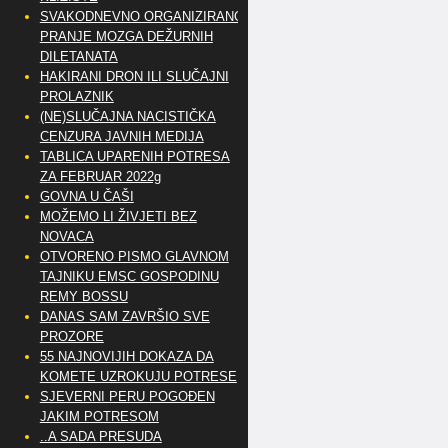
SVAKODNEVNO ORGANIZIRANO
PRANJE MOZGA DEŽURNIH
DILETANATA
HAKIRANI DRON ILI SLUČAJNI
PROLAZNIK
(NE)SLUČAJNA NACISTIČKA
CENZURA JAVNIH MEDIJA
TABLICA UPARENIH POTRESA
ZA FEBRUAR 2022g
GOVNA U ČAŠI
MOŽEMO LI ŽIVJETI BEZ
NOVACA
OTVORENO PISMO GLAVNOM
TAJNIKU EMSC GOSPODINU
REMY BOSSU
DANAS SAM ZAVRŠIO SVE
PROZORE
55 NAJNOVIJIH DOKAZA DA
KOMETE UZROKUJU POTRESE
SJEVERNI PERU POGOĐEN
JAKIM POTRESOM
..A SADA PRESUDA