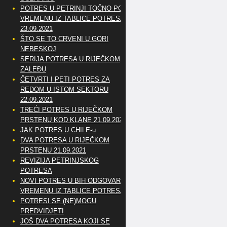
POTRES U PETRINJI TOČNO PO
VREMENU IZ TABLICE POTRESA
23.09.2021
ŠTO SE TO CRVENI U GORI
NEBESKOJ
SERIJA POTRESA U RIJEČKOM
ZALEĐU
ČETVRTI I PETI POTRES ZA
REDOM U ISTOM SEKTORU
22.09.2021
TREĆI POTRES U RIJEČKOM
PRSTENU KOD KLANE 21.09.2021
JAK POTRES U CHILE-u
DVA POTRESA U RIJEČKOM
PRSTENU 21.09.2021
REVIZIJA PETRINJSKOG
POTRESA
NOVI POTRES U BIH ODGOVARA
VREMENU IZ TABLICE POTRESA
POTRESI SE (NE)MOGU
PREDVIDJETI
JOŠ DVA POTRESA KOJI SE