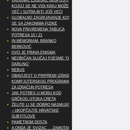
VRHUNAC LJUDSKE GLUPOSTI
KOJOJ SE NE VIDI KRAJ MOŽE
VEĆ I SUTRA BITI JOŠ VEĆI
GLOBALNO ZAGRIJAVANJE KOSI
SE SA ZAKONIMA FIZIKE
NOVA PRIVREMENA TABLICA
POTRESA 10 / 21
IN MEMORIAM: BRANKO
BERKOVIĆ
OVO JE PRAVA ENIGMA
NEOBIČAN SLUČAJ PJESME “OH
DARLING”
REBUS
OBAVIJEST O PRIPREMI IZRADE
KOMPJUTERSKOG PROGRAMA
ZA IZRAČUN POTRESA
JAK POTRES U MORU KOD
GRČKOG OTOKA CRETA
ŽELITE LI SE DOBRO NASMIJATI
– UKOPČAJTE HRVATSKE
SUBTITLOVE
PAMETNOM DOSTA
A ONDA JE SVIZAC,… ZAMOTAO