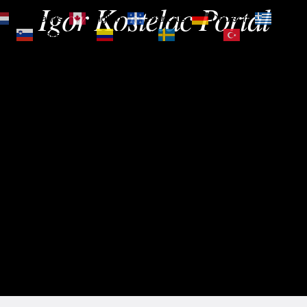
Igor Kostelac Portal
Nederlands
English
Français
Deutsch
Ελληνι
зик
Slovenščina
Español
Svenska
Türkçe