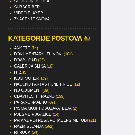
SPONZORI BLOGA
SUBSCRIBER
VIDEO PLAYER
ZNAČENJE SNOVA
KATEGORIJE POSTOVA
ANKETE
(14)
DOKUMENTARNI FILMOVI
(104)
DOWNLOAD
(23)
GALERIJA SLIKA
(10)
HTZ
(5)
KOMPJUTERI
(39)
NAUČNO FANTASTIČNE PRIČE
(12)
NO COMMENT
(39)
OBAVIJESTI I RAZNO
(199)
PARANORMALNO
(87)
PISMA MOJIH OBOŽAVATELJA
(2)
PJESME RUGALICE
(14)
PRIKAZ POTRESA PO IKEEPS METODI
(21)
RAZMIŠLJANJA
(551)
RI-ROCK
(53)