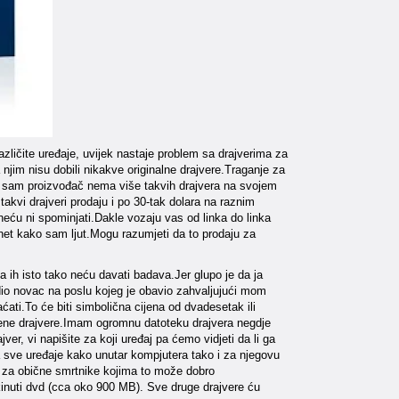
različite uređaje, uvijek nastaje problem sa drajverima za
sa njim nisu dobili nikakve originalne drajvere.Traganje za
 i sam proizvođač nema više takvih drajvera na svojem
takvi drajveri prodaju i po 30-tak dolara na raznim
neću ni spominjati.Dakle vozaju vas od linka do linka
net kako sam ljut.Mogu razumjeti da to prodaju za
ja ih isto tako neću davati badava.Jer glupo je da ja
radio novac na poslu kojeg je obavio zahvaljujući mom
ati.To će biti simbolična cijena od dvadesetak ili
đene drajvere.Imam ogromnu datoteku drajvera negdje
er, vi napišite za koji uređaj pa ćemo vidjeti da li ga
sve uređaje kako unutar kompjutera tako i za njegovu
li i za obične smrtnike kojima to može dobro
kinuti dvd (cca oko 900 MB). Sve druge drajvere ću