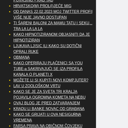
POVRŠINU – KAD TAD
HRVATSKO(M) PROL(I)JEĆE MIG
OD DANAS 22.02.2023 MOJ TWITTER PROFIL
VIŠE NIJE JAVNO DOSTUPAN
TI ŠARENI BALONI ZA MAMU TATU I SEKU,..
TRA LA LA LA LA
KAKO HIPNOTIZIRANOM OBJASNITI DA JE
HIPNOTIZIRAN
LJUKAVA LJISIC ILI KAKO SU DOTIČNI
OPRALI RUKE
OBMANA
KAKO OPERIRAJU PLAĆENICI SA YOU
TUBE-a SAKRIVAJUĆI SE IZA PROFILA
KANALA O PLANETI X
MOŽETE LI SI KUPITI NOVI KOMPJUTER?
LAV U ZOOLOŠKOM VRTU
KAKO SE JE ZA SVETA TRI KRALJA
POJAVILA OGROMNA KOMETA NA NEBU
OVAJ BLOG JE PRED ZATVARANJEM
KRADU LI BANKE NOVAC OD GRAĐANA
KAKO SE GRIJATI U OVA NESIGURNA
VREMENA
FARSA PRAVA NA OBIČNOM ČOVJEKU