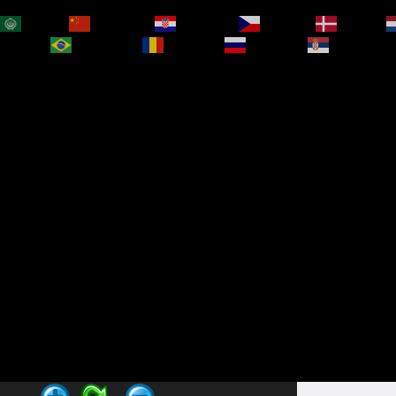
العربية
简体中文
Hrvatski
Čeština‎
Dansk
bokmål
Português
Română
Русский
Српски је