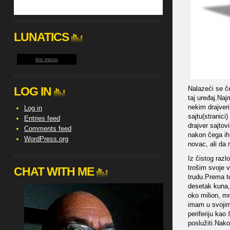
LUNATICS
the moon
Nalazeći se če
LOG IN
taj uređaj.Naj
nekim drajver
Log in
sajtu(stranici
Entries feed
drajver sajtov
Comments feed
nakon čega ih
WordPress.org
novac, ali da 
Iz čistog razl
trošim svoje v
CHAT WITH ME
trudu.Prema to
desetak kuna,
oko milion, mn
imam u svojim
periferiju kao
poslužiti.Nak