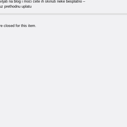
ljati na blog i moći ćete ih skinuti neke besplatno –
z prethodnu uplatu
 closed for this item.