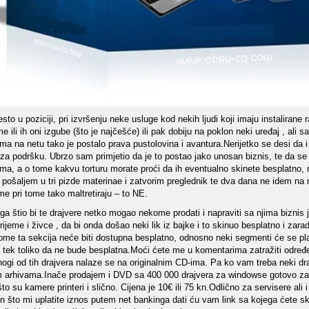
sto u poziciji, pri izvršenju neke usluge kod nekih ljudi koji imaju instalirane 
me ili ih oni izgube (što je najčešće) ili pak dobiju na poklon neki uređaj , ali 
ima na netu tako je postalo prava pustolovina i avantura.Nerijetko se desi da
) za podršku. Ubrzo sam primjetio da je to postao jako unosan biznis, te da se 
ima, a o tome kakvu torturu morate proći da ih eventualno skinete besplatno, 
 pošaljem u tri pizde materinae i zatvorim preglednik te dva dana ne idem na 
me pri tome tako maltretiraju – to NE.
oga štio bi te drajvere netko mogao nekome prodati i napraviti sa njima biznis 
rijeme i živce , da bi onda došao neki lik iz bajke i to skinuo besplatno i za
me ta sekcija neće biti dostupna besplatno, odnosno neki segmenti će se plać
 tek toliko da ne bude besplatna.Moći ćete me u komentarima zatražiti odre
ogi od tih drajvera nalaze se na originalnim CD-ima. Pa ko vam treba neki drajv
 arhivama.Inače prodajem i DVD sa 400 000 drajvera za windowse gotovo za 
 što su kamere printeri i slično. Cijena je 10€ ili 75 kn.Odlično za servisere a
on što mi uplatite iznos putem net bankinga dati ću vam link sa kojega ćete s