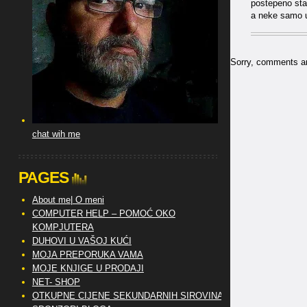
postepeno stav
a neke samo u
Sorry, comments are
chat wih me
PAGES
About me| O meni
COMPUTER HELP – POMOĆ OKO
KOMPJUTERA
DUHOVI U VAŠOJ KUĆI
MOJA PREPORUKA VAMA
MOJE KNJIGE U PRODAJI
NET- SHOP
OTKUPNE CIJENE SEKUNDARNIH SIROVINA