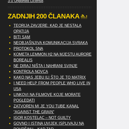
3.0 Unported License
.
ZADNJIH 200 ČLANAKA
TEORIJA ZAVJERE: KAD JE NESTALA
OPATIJA
BITI SAM
NEOBJAŠNJIVA KOMUNIKACIJA SVRAKA
PROTOKOL SNA
KOMETA LEMMON H2 NA MJESTU AURORE
BOREALIS
NE DIRAJ NIŠTA I NAHRANI SVINJE
KONTROLA NOVCA
KAKO NAS JEBU ILI ŠTO JE TO MATRIX
I NEED HELP FROM PEOPLE WHO LIVE IN
USA
LINKOVI NA FILMOVE KOJE MORATE
POGLEDATI
ZATVOREN MI JE YOU TUBE KANAL
“AGAINST THE GRAIN”
IGOR KOSTELAC – NOT GUILTY
GOVNO I ISTINA UVIJEK ISPLIVAJU NA