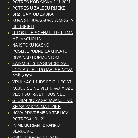
POTRES KOD SISKA 2.11.2021
POTRES U ZALEĐU RIJEKE
BRŽI SAM OD ZVUKA
KUVA SE JUVA/SUPA, A MOGLA
BI I ISKIPIT
U TOKU JE SCENARIJ IZ FILMA
MELANCHOLIA
NA ISTOKU KASNO
POSLIJEPODNE SAKRIVAJU
DIVA NAD HORIZONTOM
KAD MISLIŠ DA SI VIDIO SVE
IDIOTARIJE – POJAVI SE NOVA,..
JOŠ VEĆA
VRHUNAC LJUDSKE GLUPOSTI
KOJOJ SE NE VIDI KRAJ MOŽE
VEĆ I SUTRA BITI JOŠ VEĆI
GLOBALNO ZAGRIJAVANJE KOSI
SE SA ZAKONIMA FIZIKE
NOVA PRIVREMENA TABLICA
POTRESA 10 / 21
IN MEMORIAM: BRANKO
BERKOVIĆ
OVO JE PRAVA ENIGMA