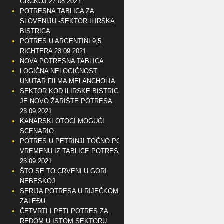
GRČKOJ 27.08.2021
POTRESNA TABLICA ZA
SLOVENIJU -SEKTOR ILIRSKA
BISTRICA
POTRES U ARGENTINI 9,5
RICHTERA 23.09.2021
NOVA POTRESNA TABLICA
LOGIČNA NELOGIČNOST
UNUTAR FILMA MELANCHOLIA
SEKTOR KOD ILIRSKE BISTRICE
JE NOVO ŽARIŠTE POTRESA
23.09.2021
KANARSKI OTOCI MOGUĆI
SCENARIO
POTRES U PETRINJI TOČNO PO
VREMENU IZ TABLICE POTRESA
23.09.2021
ŠTO SE TO CRVENI U GORI
NEBESKOJ
SERIJA POTRESA U RIJEČKOM
ZALEĐU
ČETVRTI I PETI POTRES ZA
REDOM U ISTOM SEKTORU