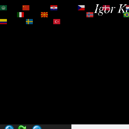
Igor Ko
العربية
简体中文
Hrvatski
Čeština‎
Dansk
Magyar
Italiano
Македонски јазик
Norsk bokmål
Español
Svenska
Türkçe