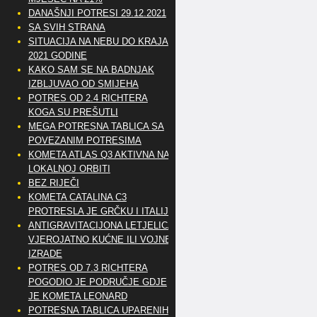
DANAŠNJI POTRESI 29.12.2021
SA SVIH STRANA
SITUACIJA NA NEBU DO KRAJA
2021 GODINE
KAKO SAM SE NA BADNJAK
IZBLJUVAO OD SMIJEHA
POTRES OD 2.4 RICHTERA
KOGA SU PREŠUTLI
MEGA POTRESNA TABLICA SA
POVEZANIM POTRESIMA
KOMETA ATLAS Q3 AKTIVNA NA
LOKALNOJ ORBITI
BEZ RIJEČI
KOMETA CATALINA C3
PROTRESLA JE GRČKU I ITALIJU
ANTIGRAVITACIJONA LETJELICA
VJEROJATNO KUĆNE ILI VOJNE
IZRADE
POTRES OD 7.3 RICHTERA
POGODIO JE PODRUČJE GDJE
JE KOMETA LEONARD
POTRESNA TABLICA UPARENIH