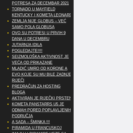
POTRESA ZA DECEMBAR 2021
TORNADO U MAYFIELD
KENTUCKY I KOMETA LEONARD
ZEMLJA NIJE GLOBUS – VEĆ
SAMO POLA GLOBUSA
OVO SU POTRESI U PRVIH 9
DANA U DECEMBRU
JUTARNJA IDILA
POGLEDAJTE!!!!
SEIZMOLOŠKA AKTIVNOST JE
VEĆA OD PRIKAZANE
MLADIĆ UMRO OD KORONE A
EVO KOJE SU MU BILE ZADNJE
RIJEČI
PREDRAČUN ZA HOSTING
BLOGA
AKTIVIRAN JE RIJEČKI PRSTEN
KOMETA PANSTARRS U5 JE
ODMAH PORED POPLAVLJENIH
PODRUČJA
A SADA – ŠMINKA !!!
PIRAMIDA U FRANCUSKOJ