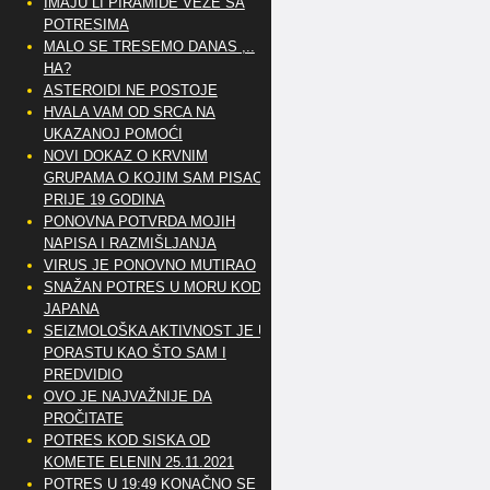
IMAJU LI PIRAMIDE VEZE SA
POTRESIMA
MALO SE TRESEMO DANAS ,..
HA?
ASTEROIDI NE POSTOJE
HVALA VAM OD SRCA NA
UKAZANOJ POMOĆI
NOVI DOKAZ O KRVNIM
GRUPAMA O KOJIM SAM PISAO
PRIJE 19 GODINA
PONOVNA POTVRDA MOJIH
NAPISA I RAZMIŠLJANJA
VIRUS JE PONOVNO MUTIRAO
SNAŽAN POTRES U MORU KOD
JAPANA
SEIZMOLOŠKA AKTIVNOST JE U
PORASTU KAO ŠTO SAM I
PREDVIDIO
OVO JE NAJVAŽNIJE DA
PROČITATE
POTRES KOD SISKA OD
KOMETE ELENIN 25.11.2021
POTRES U 19:49 KONAČNO SE