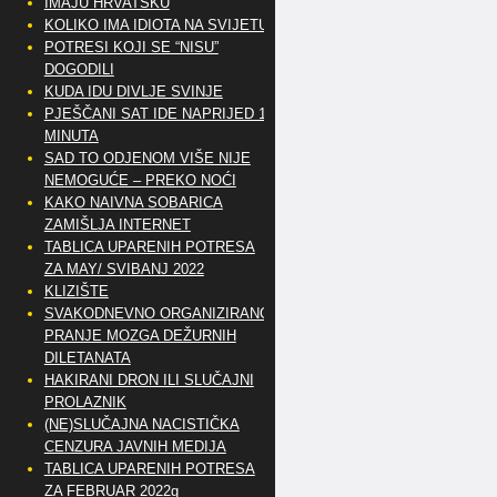
IMAJU HRVATSKU
KOLIKO IMA IDIOTA NA SVIJETU?
POTRESI KOJI SE “NISU”
DOGODILI
KUDA IDU DIVLJE SVINJE
PJEŠČANI SAT IDE NAPRIJED 10
MINUTA
SAD TO ODJENOM VIŠE NIJE
NEMOGUĆE – PREKO NOĆI
KAKO NAIVNA SOBARICA
ZAMIŠLJA INTERNET
TABLICA UPARENIH POTRESA
ZA MAY/ SVIBANJ 2022
KLIZIŠTE
SVAKODNEVNO ORGANIZIRANO
PRANJE MOZGA DEŽURNIH
DILETANATA
HAKIRANI DRON ILI SLUČAJNI
PROLAZNIK
(NE)SLUČAJNA NACISTIČKA
CENZURA JAVNIH MEDIJA
TABLICA UPARENIH POTRESA
ZA FEBRUAR 2022g