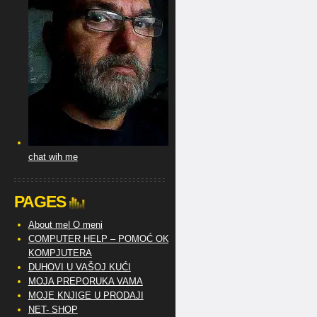
chat wih me
PAGES
About me| O meni
COMPUTER HELP – POMOĆ OKO
KOMPJUTERA
DUHOVI U VAŠOJ KUĆI
MOJA PREPORUKA VAMA
MOJE KNJIGE U PRODAJI
NET- SHOP