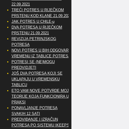
22.09.2021
TREĆI POTRES U RIJEČKOM
PRSTENU KOD KLANE 21.09.2021
JAK POTRES U CHILE-u
DVA POTRESA U RIJEČKOM
PRSTENU 21.09.2021
REVIZIJA PETRINJSKOG
POTRESA
NOVI POTRES U BIH ODGOVARA
VREMENU IZ TABLICE POTRESA
POTRESI SE (NE)MOGU
PREDVIDJETI
JOŠ DVA POTRESA KOJI SE
UKLAPAJU U VREMENSKU
TABLICU
ETO VAM NOVE POTVRDE MOJE
TEORIJE KOJA FUNKCIONIRA U
PRAKSI
PONAVLJANJE POTRESA
SVAKIH 12 SATI
PREDVIĐANJE I IZRAČUN
POTRESA PO SISTEMU IKEEPS