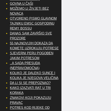
GOVNA U ČAŠI
MOŽEMO LI ŽIVJETI BEZ
NOVACA
OTVORENO PISMO GLAVNOM
TAJNIKU EMSC GOSPODINU
REMY BOSSU
DANAS SAM ZAVRŠIO SVE
PROZORE
55 NAJNOVIJIH DOKAZA DA
KOMETE UZROKUJU POTRESE
SJEVERNI PERU POGOĐEN
JAKIM POTRESOM
..A SADA PRESUDA
(NEPRAVOMOĆNA)
KOLIKO JE DALEKO SUNCE I
KOLIKA JE NJEGOVA VELIČINA
DA LI SI SE PREPOZNAO?
KAKO IZAZVATI RAT U TRI
KORAKA
ZNAKOVI KOJI POKAZUJU
PRAVAC
POTRES KOD RIJEKE OD