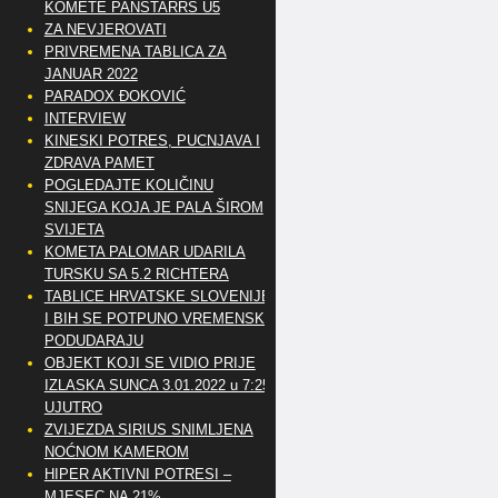
KOMETE PANSTARRS U5
ZA NEVJEROVATI
PRIVREMENA TABLICA ZA
JANUAR 2022
PARADOX ĐOKOVIĆ
INTERVIEW
KINESKI POTRES, PUCNJAVA I
ZDRAVA PAMET
POGLEDAJTE KOLIČINU
SNIJEGA KOJA JE PALA ŠIROM
SVIJETA
KOMETA PALOMAR UDARILA
TURSKU SA 5.2 RICHTERA
TABLICE HRVATSKE SLOVENIJE
I BIH SE POTPUNO VREMENSKI
PODUDARAJU
OBJEKT KOJI SE VIDIO PRIJE
IZLASKA SUNCA 3.01.2022 u 7:25
UJUTRO
ZVIJEZDA SIRIUS SNIMLJENA
NOĆNOM KAMEROM
HIPER AKTIVNI POTRESI –
MJESEC NA 21%