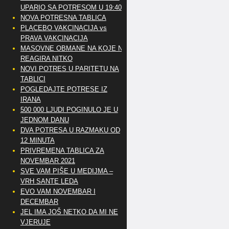
UPARIO SA POTRESOM U 19:40
NOVA POTRESNA TABLICA
PLACEBO VAKCINACIJA vs
PRAVA VAKCINACIJA
MASOVNE OBMANE NA KOJE NE
REAGIRA NITKO
NOVI POTRES U PARITETU NA
TABLICI
POGLEDAJTE POTRESE IZ
IRANA
500 000 LJUDI POGINULO JE U
JEDNOM DANU
DVA POTRESA U RAZMAKU OD
12 MINUTA
PRIVREMENA TABLICA ZA
NOVEMBAR 2021
SVE VAM PIŠE U MEDIJMA –
VRH SANTE LEDA
EVO VAM NOVEMBAR I
DECEMBAR
JEL IMA JOŠ NETKO DA MI NE
VJERUJE