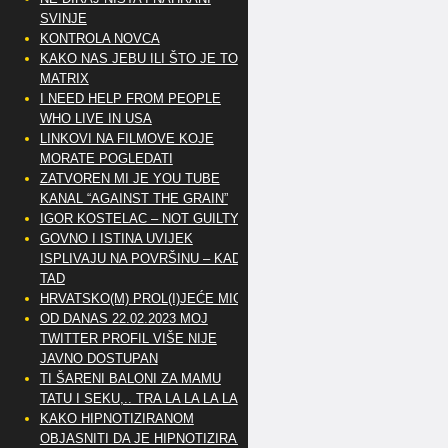
SVINJE
KONTROLA NOVCA
KAKO NAS JEBU ILI ŠTO JE TO
MATRIX
I NEED HELP FROM PEOPLE
WHO LIVE IN USA
LINKOVI NA FILMOVE KOJE
MORATE POGLEDATI
ZATVOREN MI JE YOU TUBE
KANAL “AGAINST THE GRAIN”
IGOR KOSTELAC – NOT GUILTY
GOVNO I ISTINA UVIJEK
ISPLIVAJU NA POVRŠINU – KAD
TAD
HRVATSKO(M) PROL(I)JEĆE MIG
OD DANAS 22.02.2023 MOJ
TWITTER PROFIL VIŠE NIJE
JAVNO DOSTUPAN
TI ŠARENI BALONI ZA MAMU
TATU I SEKU,.. TRA LA LA LA LA
KAKO HIPNOTIZIRANOM
OBJASNITI DA JE HIPNOTIZIRAN