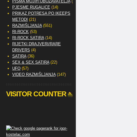
PISMA MOJIH OBOŽAVATELJA
(2)
PJESME RUGALICE
(14)
PRIKAZ POTRESA PO IKEEPS
METODI
(21)
RAZMIŠLJANJA
(551)
RI-ROCK
(53)
RI-ROCK SATIRA
(14)
RIJETKI DRAJVERI/RARE
DRIVERS
(4)
SATIRA
(36)
SEX & SEX SATIRA
(22)
UFO
(57)
VIDEO RAZMIŠLJANJA
(147)
VISITOR COUNTER