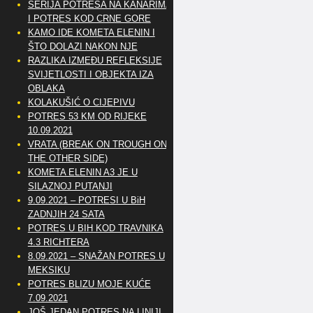
SERIJA POTRESA NA KANARIMA
I POTRES KOD CRNE GORE
KAMO IDE KOMETA ELENIN I
ŠTO DOLAZI NAKON NJE
RAZLIKA IZMEĐU REFLEKSIJE
SVIJETLOSTI I OBJEKTA IZA
OBLAKA
KOLAKUŠIĆ O CIJEPIVU
POTRES 53 KM OD RIJEKE
10.09.2021
VRATA (BREAK ON TROUGH ON
THE OTHER SIDE)
KOMETA ELENIN A3 JE U
SILAZNOJ PUTANJI
9.09.2021 – POTRESI U BiH
ZADNJIH 24 SATA
POTRES U BIH KOD TRAVNIKA
4.3 RICHTERA
8.09.2021 – SNAŽAN POTRES U
MEKSIKU
POTRES BLIZU MOJE KUĆE
7.09.2021
JOŠ JEDAN POTRES NA LINIJI