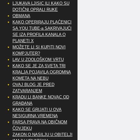
LJUKAVA LJISIC ILI KAKO SU
DOTIČNI OPRALI RUKE
OBMANA
KAKO OPERIRAJU PLAĆENICI
SA YOU TUBE-a SAKRIVAJUĆI
SE IZA PROFILA KANALA O
PLANETI X
MOŽETE LI SI KUPITI NOVI
KOMPJUTER?
LAV U ZOOLOŠKOM VRTU
KAKO SE JE ZA SVETA TRI
KRALJA POJAVILA OGROMNA
KOMETA NA NEBU
OVAJ BLOG JE PRED
ZATVARANJEM
KRADU LI BANKE NOVAC OD
GRAĐANA
KAKO SE GRIJATI U OVA
NESIGURNA VREMENA
FARSA PRAVA NA OBIČNOM
ČOVJEKU
ZAKON O NASILJU U OBITELJI