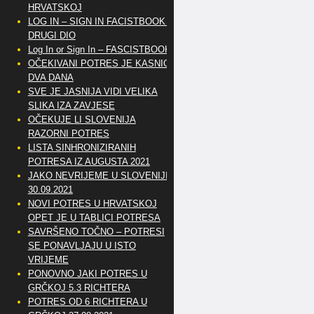
HRVATSKOJ
LOG IN – SIGN IN FACISTBOOK –
DRUGI DIO
Log In or Sign In – FASCISTBOOK
OČEKIVANI POTRES JE KASNIO
DVA DANA
SVE JE JASNIJA VIDI VELIKA
SLIKA IZA ZAVJESE
OČEKUJE LI SLOVENIJA
RAZORNI POTRES
LISTA SINHRONIZIRANIH
POTRESA IZ AUGUSTA 2021
JAKO NEVRIJEME U SLOVENIJI
30.09.2021
NOVI POTRES U HRVATSKOJ
OPET JE U TABLICI POTRESA
SAVRŠENO TOČNO – POTRESI
SE PONAVLJAJU U ISTO
VRIJEME
PONOVNO JAKI POTRES U
GRČKOJ 5.3 RICHTERA
POTRES OD 6 RICHTERA U