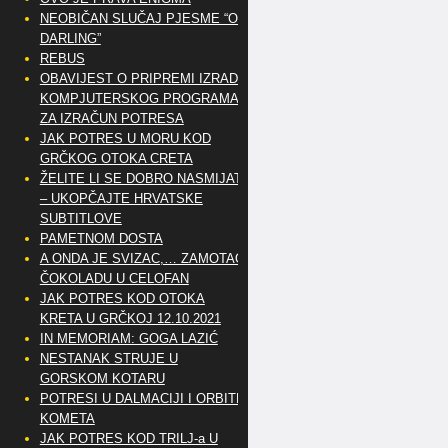
NEOBIČAN SLUČAJ PJESME “OH
DARLING”
REBUS
OBAVIJEST O PRIPREMI IZRADE
KOMPJUTERSKOG PROGRAMA
ZA IZRAČUN POTRESA
JAK POTRES U MORU KOD
GRČKOG OTOKA CRETA
ŽELITE LI SE DOBRO NASMIJATI
– UKOPČAJTE HRVATSKE
SUBTITLOVE
PAMETNOM DOSTA
A ONDA JE SVIZAC,… ZAMOTAO
ČOKOLADU U CELOFAN
JAK POTRES KOD OTOKA
KRETA U GRČKOJ 12.10.2021
IN MEMORIAM: GOGA LAZIĆ
NESTANAK STRUJE U
GORSKOM KOTARU
POTRESI U DALMACIJI I ORBITE
KOMETA
JAK POTRES KOD TRILJ-a U