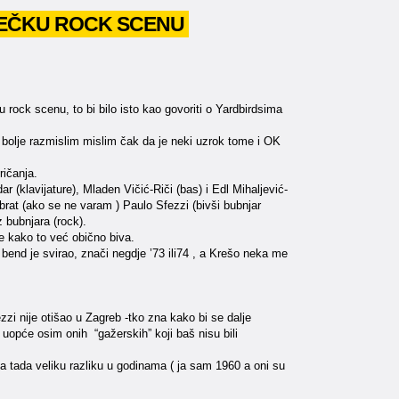
IJEČKU ROCK SCENU
 rock scenu, to bi bilo isto kao govoriti o Yardbirdsima
 bolje razmislim mislim čak da je neki uzrok tome i OK
ičanja.
r (klavijature), Mladen Vičić-Riči (bas) i Edl Mihaljević-
brat (ako se ne varam ) Paulo Sfezzi (bivši bubnjar
 bubnjara (rock).
ade kako to već obično biva.
 bend je svirao, znači negdje ’73 ili74 , a Krešo neka me
zzi nije otišao u Zagreb -tko zna kako bi se dalje
ra uopće osim onih “gažerskih” koji baš nisu bili
na tada veliku razliku u godinama ( ja sam 1960 a oni su