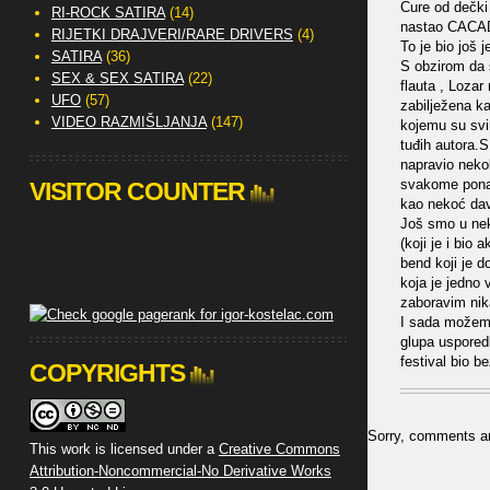
Cure od dečki 
RI-ROCK SATIRA
(14)
nastao CAC
RIJETKI DRAJVERI/RARE DRIVERS
(4)
To je bio još 
SATIRA
(36)
S obzirom da 
SEX & SEX SATIRA
(22)
flauta , Lozar
UFO
(57)
zabilježena k
VIDEO RAZMIŠLJANJA
(147)
kojemu su svir
tuđih autora.S
napravio nekol
svakome ponaos
VISITOR COUNTER
kao nekoć da
Još smo u nek
(koji je i bio
bend koji je d
koja je jedno 
zaboravim nik
I sada možemo 
glupa usporedb
festival bio 
COPYRIGHTS
Sorry, comments are
This work is licensed under a
Creative Commons
Attribution-Noncommercial-No Derivative Works