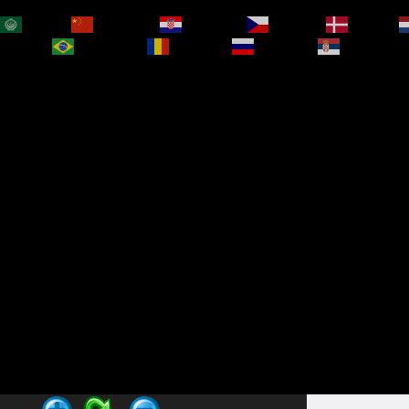
العربية
简体中文
Hrvatski
Čeština‎
Dansk
bokmål
Português
Română
Русский
Српски је