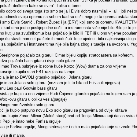
 punih ziherica ne komunicirajući ni sa kim .Svirka je počela i završila. Lju
 pokaži dečkima kako se svira” .Toliko o tome.
bilo dobro od svega toga što smo se ja i Elvis dobro nasmijali – ali i još nešt
nisu odnesli svoju opremu sa sobom kad su otišli nego je ta oprema ostala sk
 smo Elvis Stanić , Robert Župec i ja (ERY) koji smo tu opremu KVALITETN
ni kad smo jedno poslijepodne došli, a instrumenata više nije bilo.Bilo je to j
o kutiju sa zvučnikom,a bas pojačalo je bilo ili FBT ili u ono vrijeme popul
je ću staviti nan net pa ćete ih moći čuti.To je ujedno i bila najkorisnija ulo
 sa pojačalima i instrumentima nije bila bajna zbog situacije sa uvozom u Yugu
ko.
Steelphone pojačalo za gitaru i Cimar bijelu kopiju stratocastera sa koferom.
dva pojačala bass gitaru i dvije solo gitare
e imao Trova bubnjeve iz robne kuće Korzo (Wow) drama za ono vrijeme
kasnije i kupila stari FBT razglas na lampe.
cia je imao DAVOLI gitarsko pojačalo i Jolana gitaru
e imao Jolana solo gitaru (neznam je li to bila od Fulvia ili njegova)
crnu Les paul Godwin bass gitaru
sista je kupio u ono vrijeme Rudi Čajavec gitarsko pojačalo na kojem sam ja
Wox -ovu gitaru u obliku vesla(pagaje)
 Hangstrom švedsku solo gitaru
Riči je kupio potpuno novu Eko solo gitaru sa pragovima od dvije oktave
gitaru kupio Zoran Mlinar (Makić stariji) brat od Tonija Mlinara koji danas svir
 Pepi je imao neke Farfisa orgulje
ao je Farfisa orgulje, Moog sintesajzer i neko malo pojačalo koje se zvalo Flo
 više ili manje.