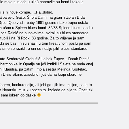
le moje susjede u ulici) napravile su bend i tako je
su iz njihove kompe…..Pa..dobro.
šparević Gašo, Širola Damir na gitari i Zoran Brdar
Rijeci-Quo vadis baby 1981 godine i tako trajno ostala
m ušao u Spleen blues band. 82/83.Spleen blues band u
Boris Reinić na bubnjevima, svirali su blues standarde
upili i na Ri Rock ’83 godine. Za to vrijeme ja sam
dečki se baš i nisu snašli u tom kreativnom poslu pa sam
mo se razišli, a oni su i dalje pilili blues standarde
urato-Serdarević-Grabušić-Lajbek-Župec – Damir Plecić
 harmonike.Iz Opatije su još iznikli i Šajeta pa onda onaj
Beni Klaudija, pa zatim i moja sestra Melinda Kostelac,
 i Elvis Stanić zasebno i još da na kraju skoro ne
eb, konkurencija, ali jebi ga njih ima milijon, pa je to
 Hrvatsku muziku općenito. Izgleda da nije taj Opatijski
io sam iskren do daske