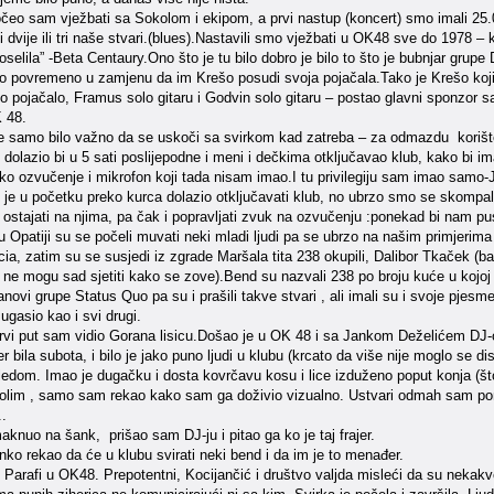
čeo sam vježbati sa Sokolom i ekipom, a prvi nastup (koncert) smo imali 25
 i dvije ili tri naše stvari.(blues).Nastavili smo vježbati u OK48 sve do 19
selila” -Beta Centaury.Ono što je tu bilo dobro je bilo to što je bubnjar grupe
 povremeno u zamjenu da im Krešo posudi svoja pojačala.Tako je Krešo koji 
o pojačalo, Framus solo gitaru i Godvin solo gitaru – postao glavni sponzor 
 48.
je samo bilo važno da se uskoči sa svirkom kad zatreba – za odmazdu korište
dolazio bi u 5 sati poslijepodne i meni i dečkima otključavao klub, kako bi ima
sko ozvučenje i mikrofon koji tada nisam imao.I tu privilegiju sam imao samo-
 je u početku preko kurca dolazio otključavati klub, no ubrzo smo se skompali
i ostajati na njima, pa čak i popravljati zvuk na ozvučenju :ponekad bi nam p
u Opatiji su se počeli muvati neki mladi ljudi pa se ubrzo na našim primjerima
ia, zatim su se susjedi iz zgrade Maršala tita 238 okupili, Dalibor Tkaček (bas)
e ne mogu sad sjetiti kako se zove).Bend su nazvali 238 po broju kuće u kojoj
fanovi grupe Status Quo pa su i prašili takve stvari , ali imali su i svoje pjes
gasio kao i svi drugi.
rvi put sam vidio Gorana lisicu.Došao je u OK 48 i sa Jankom Deželićem DJ-
er bila subota, i bilo je jako puno ljudi u klubu (krcato da više nije moglo se 
ledom. Imao je dugačku i dosta kovrčavu kosu i lice izduženo poput konja (št
lim , samo sam rekao kako sam ga doživio vizualno. Ustvari odmah sam pomis
..
knuo na šank, prišao sam DJ-ju i pitao ga ko je taj frajer.
ko rekao da će u klubu svirati neki bend i da im je to menađer.
i Parafi u OK48. Prepotentni, Kocijančić i društvo valjda misleći da su nekakve