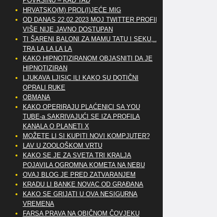
POVRŠINU – KAD TAD
HRVATSKO(M) PROL(I)JEĆE MIG
OD DANAS 22.02.2023 MOJ TWITTER PROFIL
VIŠE NIJE JAVNO DOSTUPAN
TI ŠARENI BALONI ZA MAMU TATU I SEKU,..
TRA LA LA LA LA
KAKO HIPNOTIZIRANOM OBJASNITI DA JE
HIPNOTIZIRAN
LJUKAVA LJISIC ILI KAKO SU DOTIČNI
OPRALI RUKE
OBMANA
KAKO OPERIRAJU PLAĆENICI SA YOU
TUBE-a SAKRIVAJUĆI SE IZA PROFILA
KANALA O PLANETI X
MOŽETE LI SI KUPITI NOVI KOMPJUTER?
LAV U ZOOLOŠKOM VRTU
KAKO SE JE ZA SVETA TRI KRALJA
POJAVILA OGROMNA KOMETA NA NEBU
OVAJ BLOG JE PRED ZATVARANJEM
KRADU LI BANKE NOVAC OD GRAĐANA
KAKO SE GRIJATI U OVA NESIGURNA
VREMENA
FARSA PRAVA NA OBIČNOM ČOVJEKU