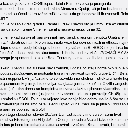
kad se je zatvorio OK48 ispod Hotela Palme sve se je promjenilo.
oji je klub dobio – bio je ispod kafića Mimoza u Opatiji, ali je bio totalno nefu
jeme kad su Opatijski muzičari otišli svirati u druge bendove ili ih osnovali .T
RMITE.
iči je otišao svirati gitaru u Parafe u Rijeku nakon što je umro Tica ex gitaris
e sa ostatkom grupe Vrijeme i zemlja napravio grupu Linija 32.
vrijeme kad su svi ali baš svi imali neki bend, u jednom trenutku Opatija je i
irati” i derati se na mikrofon bez imalo veze bendovi su nicali ni otkuda. naj
ekipu s ceste, podijeliš uloge u bendu i prijaviš se na RI ROCK i to jer tako 
” možeš i danas naći na stranicama Ri Rocka pod izvođači-IZVOĐAĆI MY AS
svega je spomenuti, kako je Beta Centaury svirala i vježbala u gornjoj crkvi u O
o 6-ero u bendu i svi su imali neku žensku, i dosta prijatelja horda oko njih je b
ih podržavali.Oduvijek je postojala trajna netrpeljivost između grupe ERY i B
sti i uspjeha ERY-ja.Naravno to se razvuklo i na okolinu – strukturu horde koj
alo quorumom koji im je bio dovoljan da glasanjem na skupštini OK48 namjeste
zeli (još i dan danas se kompletna imovina nalazi u njihovom vlasništvu, ploč
nisam smio niti pristupiti ( trajno su mi zabranili pristup u prostorije OK 48) 
 omladinu SSOH.To je u to vrijeme lova na vještice dobro upalilo.A što se us
n zatvaranja kluba smo ostali sjediti ispred kluba. meni se je pišalo i popiš
da sam se popišao na SSOH.
kon toga slobodno slavito 10.April Dan Ustaša s čiime su se i sami hvalili.
ba kad su Fitovci (grupa FIT) došli u Opatiju u srednju školu.I tako dok sam
ta baš je bend bio dobar) u klubu su svirali i vježbali, Beta, Termiti, Fit,par