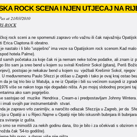
JSKA ROCK SCENA I NJEN UTJECAJ NA R
Pas at 21/03/2010
RI-ROCK
ečkoj rock sceni a ne spomenuti zapravo vrlo važnu ili čak najvažniju Opatijsku
 Erica Claptona ili obratno.
 je nastalo i li bilo “uspješno” ima veze sa Opatijskom rock scenom.Kad malo
 ispod hotela Palme).
d samih početaka za koje čak ni ja nemam neke točne podatke, ali znam iz pr
go što sam ja sreo bend u kojem su svirali Krešimir Sokol (gitara), Periš Božida
bnjevi), postojao je nekakav bend u kojem su vježbali Krešimir Sokol, njegov 
. U međuvremenu Paulo Sfezzi je otišao u Zagreb i tako je ovaj kraj ostao bez
 da je taj trio bio iz Matulja, a ne iz Opatije i bili su većinom susjedi iz zgr
976 više se nakon toga nije događalo ništa. A po mojoj slobodnoj procjeni taj
entarima ako sam pogriješio.
se sastojao od muzike Hendrixa , Cream-a i predpostavljam Johnny Wintera.
i imali svojih par instrumentalnih stvari.
da je zapravo vrlo zanimljiv, a naročito odlazak Sfezzija u Zagreb, jer da Sfe
cija u Opatiji a i u Rijeci.Najme u Opatiji nije bilo iskusnih bubnjara ili bubnja
 za sviranje iz gušta.
ko smo se mimoišli za nekih godinu dana, što je bilo i za očekivati s obzirom 
 možda čak ’54-to godište).
ijeme bilo puno, a danas više nije ništa.