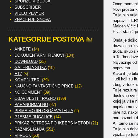
SPONZORI BLOGA
Onog momenta 
SUBSCRIBER
Novi prostor k
VIDEO PLAYER
To je bilo vri
ZNAČENJE SNOVA
napravili TE
Malden Vičić R
Elvis stanić j
KATEGORIJE POSTOVA
Onda je došlo 
dozvoljeno “sv
ANKETE
(14)
truda. skupiš 
DOKUMENTARNI FILMOVI
(104)
a.Te “bendove
DOWNLOAD
(23)
Najvažnije od 
GALERIJA SLIKA
(10)
popovima.
Kako ih je bil
HTZ
(5)
ljudi koji su 
KOMPJUTERI
(39)
zbog virtuozno
NAUČNO FANTASTIČNE PRIČE
(12)
To je rezultir
NO COMMENT
(39)
doslovno sve u
OBAVIJESTI I RAZNO
(199)
kojoj ja više 
PARANORMALNO
(87)
popišao na svu
PISMA MOJIH OBOŽAVATELJA
(2)
pive itd. nako
PJESME RUGALICE
(14)
onu poznatu 
PRIKAZ POTRESA PO IKEEPS METODI
(21)
Ali tamo se na
To je bilo do
RAZMIŠLJANJA
(551)
vježbanje (šte
RI-ROCK
(53)