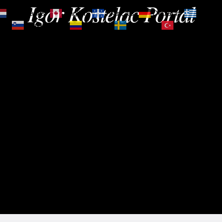
Igor Kostelac Portal
Nederlands
English
Français
Deutsch
Ελληνι
зик
Slovenščina
Español
Svenska
Türkçe