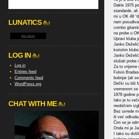
Dakle 1975 po
standarde, ali
mi u OK 48 “do
LUNATICS
nam posuđivao
combo gitarsk
na probe u OK
the moon
Upravi kluba 
Janko Deželić 
koristim klub
LOG IN
Janko Deželić
slušati probe 
Log in
Za to vrijeme 
Entries feed
Fulvio Bradasc
Comments feed
bubnjar (ali s
Dečki su bili 
WordPress.org
vremenom se u
1978 godine p
Iako je tu več
CHAT WITH ME
neobičnim izg
Bez uvrede mo
ili već odkuda
Čim se je odma
Onda mi je Jan
I tako su došl