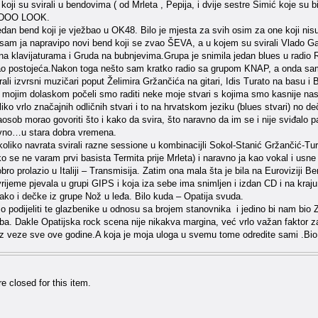
koji su svirali u bendovima ( od Mrleta , Pepija, i dvije sestre Simić koje su bi
ADOO LOOK.
jedan bend koji je vježbao u OK48. Bilo je mjesta za svih osim za one koji ni
sam ja napravipo novi bend koji se zvao ŠEVA, a u kojem su svirali Vlado Ga
 na klavijaturama i Gruda na bubnjevima.Grupa je snimila jedan blues u radio 
ao postojeća.Nakon toga nešto sam kratko radio sa grupom KNAP, a onda sa
ali izvrsni muzičari poput Želimira Gržančića na gitari, Idis Turato na basu i 
 mojim dolaskom počeli smo raditi neke moje stvari s kojima smo kasnije nast
iko vrlo značajnih odličnih stvari i to na hrvatskom jeziku (blues stvari) no 
ob morao govoriti što i kako da svira, što naravno da im se i nije sviđalo pa s
vno…u stara dobra vremena.
oliko navrata svirali razne sessione u kombinacijli Sokol-Stanić Gržančić-T
 ako se ne varam prvi basista Termita prije Mrleta) i naravno ja kao vokal i usne
obro prolazio u Italiji – Transmisija. Zatim ona mala šta je bila na Euroviziji 
vrijeme pjevala u grupi GIPS i koja iza sebe ima snimljen i izdan CD i na kraju
ako i dečke iz grupe Nož u leđa. Bilo kuda – Opatija svuda.
podijeliti te glazbenike u odnosu sa brojem stanovnika i jedino bi nam bio Zagr
a. Dakle Opatijska rock scena nije nikakva margina, već vrlo važan faktor za
bez veze sve ove godine.A koja je moja uloga u svemu tome odredite sami .B
 closed for this item.