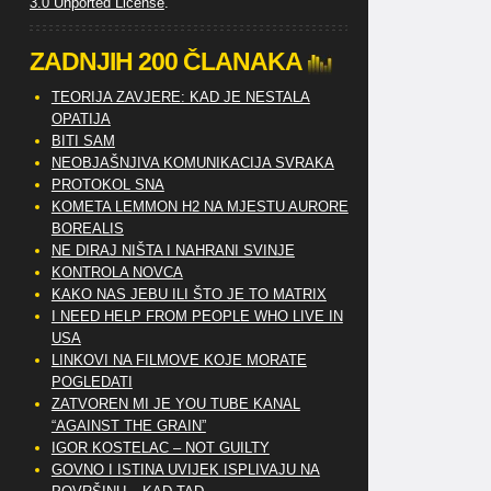
3.0 Unported License
.
ZADNJIH 200 ČLANAKA
TEORIJA ZAVJERE: KAD JE NESTALA
OPATIJA
BITI SAM
NEOBJAŠNJIVA KOMUNIKACIJA SVRAKA
PROTOKOL SNA
KOMETA LEMMON H2 NA MJESTU AURORE
BOREALIS
NE DIRAJ NIŠTA I NAHRANI SVINJE
KONTROLA NOVCA
KAKO NAS JEBU ILI ŠTO JE TO MATRIX
I NEED HELP FROM PEOPLE WHO LIVE IN
USA
LINKOVI NA FILMOVE KOJE MORATE
POGLEDATI
ZATVOREN MI JE YOU TUBE KANAL
“AGAINST THE GRAIN”
IGOR KOSTELAC – NOT GUILTY
GOVNO I ISTINA UVIJEK ISPLIVAJU NA