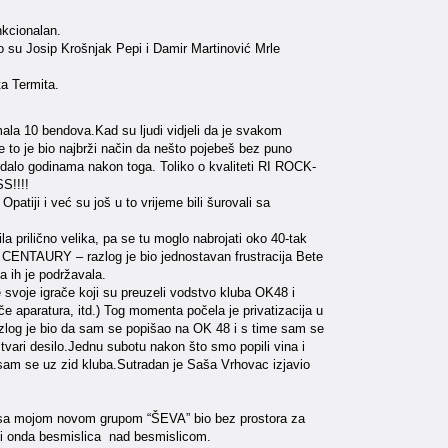
nkcionalan.
ako su Josip Krošnjak Pepi i Damir Martinović Mrle
ta Termita.
mala 10 bendova.Kad su ljudi vidjeli da je svakom
me to je bio najbrži način da nešto pojebeš bez puno
hodalo godinama nakon toga. Toliko o kvaliteti RI ROCK-
S!!!!
patiji i već su još u to vrijeme bili šurovali sa
ila prilično velika, pa se tu moglo nabrojati oko 40-tak
eta CENTAURY – razlog je bio jednostavan frustracija Bete
a ih je podržavala.
 svoje igrače koji su preuzeli vodstvo kluba OK48 i
e aparatura, itd.) Tog momenta počela je privatizacija u
– razlog je bio da sam se popišao na OK 48 i s time sam se
tvari desilo.Jednu subotu nakon što smo popili vina i
ao sam se uz zid kluba.Sutradan je Saša Vrhovac izjavio
 ja sa mojom novom grupom “ŠEVA” bio bez prostora za
afi i onda besmislica nad besmislicom.