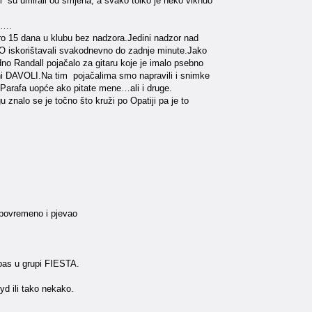
di su umirali od smjeha, a svako tolko je neko viknuo
o….
oro 15 dana u klubu bez nadzora.Jedini nadzor nad
O iskorištavali svakodnevno do zadnje minute.Jako
edno Randall pojačalo za gitaru koje je imalo psebno
arni DAVOLI.Na tim pojačalima smo napravili i snimke
ga Parafa uopće ako pitate mene…ali i druge.
 znalo se je točno što kruži po Opatiji pa je to
 povremeno i pjevao
a bas u grupi FIESTA.
yd ili tako nekako.