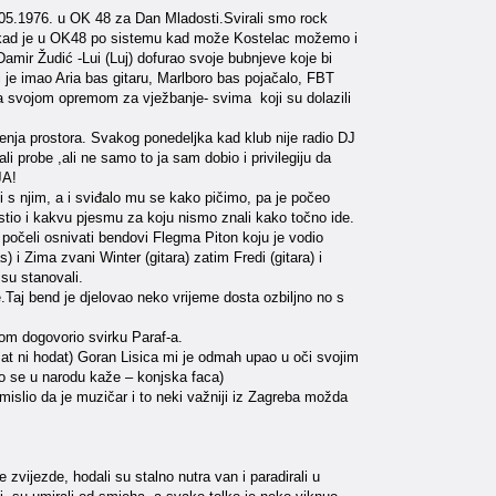
.05.1976. u OK 48 za Dan Mladosti.Svirali smo rock
78 – kad je u OK48 po sistemu kad može Kostelac možemo i
 Damir Žudić -Lui (Luj) dofurao svoje bubnjeve koje bi
je imao Aria bas gitaru, Marlboro bas pojačalo, FBT
sa svojom opremom za vježbanje- svima koji su dolazili
nja prostora. Svakog ponedeljka kad klub nije radio DJ
li probe ,ali ne samo to ja sam dobio i privilegiju da
JA!
 s njim, a i sviđalo mu se kako pičimo, pa je počeo
ustio i kakvu pjesmu za koju nismo znali kako točno ide.
 počeli osnivati bendovi Flegma Piton koju je vodio
 i Zima zvani Winter (gitara) zatim Fredi (gitara) i
 su stanovali.
me.Taj bend je djelovao neko vrijeme dosta ozbiljno no s
om dogovorio svirku Paraf-a.
disat ni hodat) Goran Lisica mi je odmah upao u oči svojim
o se u narodu kaže – konjska faca)
lio da je muzičar i to neki važniji iz Zagreba možda
 zvijezde, hodali su stalno nutra van i paradirali u