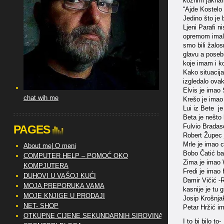
kožnim jaknama
“Ajde Kostelo
Jedino što je 
Ljeni Parafi 
opremom imali
smo bili žalos
glavu a posebn
koje imam i ko
Kako situacija
izgledalo ova
Elvis je imao 
chat wih me
Krešo je imao 
Lui iz Bete j
Beta je nešto 
Fulvio Bradas
PAGES
Robert Župec j
Mrle je imao 
About me| O meni
Bobo Čatić ba
COMPUTER HELP – POMOĆ OKO
Zima je imao 
KOMPJUTERA
Fredi je imao
DUHOVI U VAŠOJ KUĆI
Damir Vičić -
MOJA PREPORUKA VAMA
kasnije je tu 
MOJE KNJIGE U PRODAJI
Josip Krošnjak
NET- SHOP
Petar Hržić im
OTKUPNE CIJENE SEKUNDARNIH SIROVINA
I to bi bilo to-