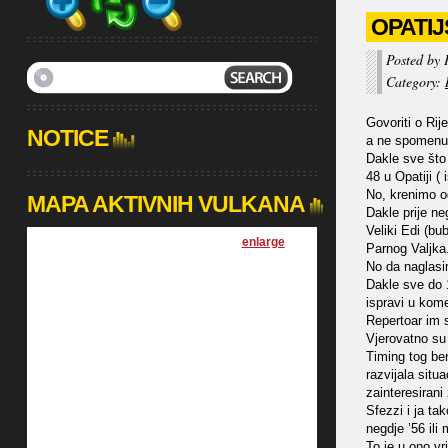
OPATI
Posted by 
Category:
Govoriti o Rij
NOTICE
a ne spomenuti
Dakle sve što
48 u Opatiji (
No, krenimo o
MAPA AKTIVNIH VULKANA
Dakle prije ne
Veliki Edi (bu
[
enlarge
]
Parnog Valjka
No da naglasim
Dakle sve do 1
ispravi u kom
Repertoar im 
Vjerovatno su 
Timing tog ben
razvijala situa
zainteresirani
Sfezzi i ja ta
negdje ’56 ili
To je u ono vr