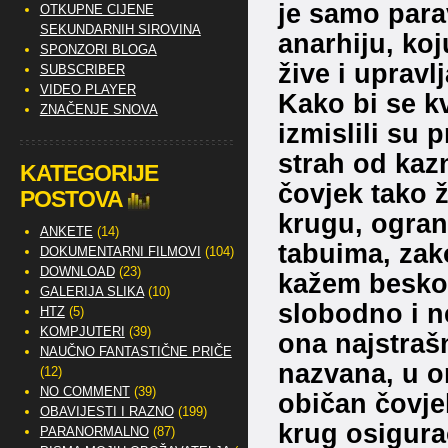
je samo parav
OTKUPNE CIJENE
SEKUNDARNIH SIROVINA
anarhiju, koj
SPONZORI BLOGA
žive i upravlj
SUBSCRIBER
VIDEO PLAYER
Kako bi se kv
ZNAČENJE SNOVA
izmislili su 
strah od kaz
KATEGORIJE
čovjek tako 
POSTOVA
krugu, ogran
ANKETE
(14)
tabuima, zak
DOKUMENTARNI FILMOVI
(104)
DOWNLOAD
(23)
kažem beskon
GALERIJA SLIKA
(10)
slobodno i n
HTZ
(5)
KOMPJUTERI
(39)
ona najstrašn
NAUČNO FANTASTIČNE PRIČE
nazvana, u o
(12)
NO COMMENT
(39)
običan čovjek
OBAVIJESTI I RAZNO
(199)
krug osigura
PARANORMALNO
(87)