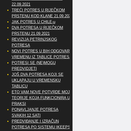
22.09.2021
TREĆI POTRES U RIJEČKOM
PRSTENU KOD KLANE 21.09.2021
JAK POTRES U CHILE-u
DVA POTRESA U RIJEČKOM
PRSTENU 21.09.2021
REVIZIJA PETRINJSKOG
POTRESA
NOVI POTRES U BIH ODGOVARA
VREMENU IZ TABLICE POTRESA
POTRESI SE (NE)MOGU
PREDVIDJETI
JOŠ DVA POTRESA KOJI SE
UKLAPAJU U VREMENSKU
TABLICU
ETO VAM NOVE POTVRDE MOJE
TEORIJE KOJA FUNKCIONIRA U
PRAKSI
PONAVLJANJE POTRESA
SVAKIH 12 SATI
PREDVIĐANJE I IZRAČUN
POTRESA PO SISTEMU IKEEPS