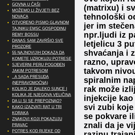
GOVNA U ČAŠI
(matrixu) i 
MOŽEMO LI ŽIVJETI BEZ
tehnološki o
NOVACA
OTVORENO PISMO GLAVNOM
jer im steče
TAJNIKU EMSC GOSPODINU
npr.ljudi iz 
REMY BOSSU
DANAS SAM ZAVRŠIO SVE
letjelicu 3 p
PROZORE
shvaćanja i 
55 NAJNOVIJIH DOKAZA DA
KOMETE UZROKUJU POTRESE
razno, upravo
SJEVERNI PERU POGOĐEN
takvom nivou
JAKIM POTRESOM
..A SADA PRESUDA
spiralnim na
(NEPRAVOMOĆNA)
rak može izli
KOLIKO JE DALEKO SUNCE I
KOLIKA JE NJEGOVA VELIČINA
injekcije kao
DA LI SI SE PREPOZNAO?
svi zubi koj
KAKO IZAZVATI RAT U TRI
KORAKA
se pokvare il
ZNAKOVI KOJI POKAZUJU
znali da je v
PRAVAC
POTRES KOD RIJEKE OD
razinu trajan