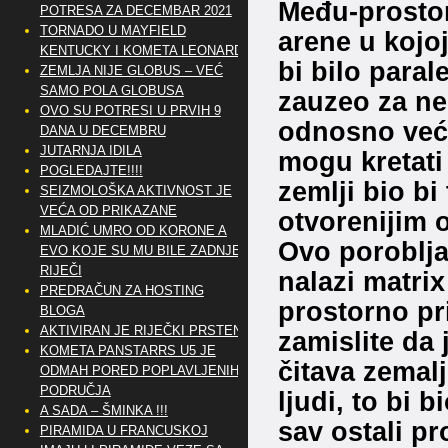
Među-prostor
POTRESA ZA DECEMBAR 2021
TORNADO U MAYFIELD
arene u kojoj
KENTUCKY I KOMETA LEONARD
bi bilo paral
ZEMLJA NIJE GLOBUS – VEĆ
SAMO POLA GLOBUSA
zauzeo za ne
OVO SU POTRESI U PRVIH 9
odnosno veći
DANA U DECEMBRU
JUTARNJA IDILA
mogu kretati
POGLEDAJTE!!!!
zemlji bio bi
SEIZMOLOŠKA AKTIVNOST JE
VEĆA OD PRIKAZANE
otvorenijim 
MLADIĆ UMRO OD KORONE A
Ovo poroblja
EVO KOJE SU MU BILE ZADNJE
RIJEČI
nalazi matrix
PREDRAČUN ZA HOSTING
prostorno pr
BLOGA
AKTIVIRAN JE RIJEČKI PRSTEN
zamislite da 
KOMETA PANSTARRS U5 JE
čitava zemalj
ODMAH PORED POPLAVLJENIH
PODRUČJA
ljudi, to bi b
A SADA – ŠMINKA !!!
sav ostali pr
PIRAMIDA U FRANCUSKOJ