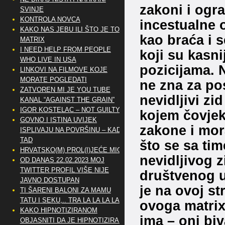
zakoni i ogr
SVINJE
KONTROLA NOVCA
incestualne o
KAKO NAS JEBU ILI ŠTO JE TO
kao braća i 
MATRIX
I NEED HELP FROM PEOPLE
koji su kasn
WHO LIVE IN USA
pozicijama. 
LINKOVI NA FILMOVE KOJE
MORATE POGLEDATI
ne zna za pos
ZATVOREN MI JE YOU TUBE
nevidljivi zi
KANAL “AGAINST THE GRAIN”
IGOR KOSTELAC – NOT GUILTY
kojem čovjek
GOVNO I ISTINA UVIJEK
zakone i mor
ISPLIVAJU NA POVRŠINU – KAD
TAD
što se sa time
HRVATSKO(M) PROL(I)JEĆE MIG
nevidljivog z
OD DANAS 22.02.2023 MOJ
TWITTER PROFIL VIŠE NIJE
društvenog u
JAVNO DOSTUPAN
je na ovoj st
TI ŠARENI BALONI ZA MAMU
TATU I SEKU,.. TRA LA LA LA LA
ovoga matrix
KAKO HIPNOTIZIRANOM
ima – oni bi
OBJASNITI DA JE HIPNOTIZIRAN