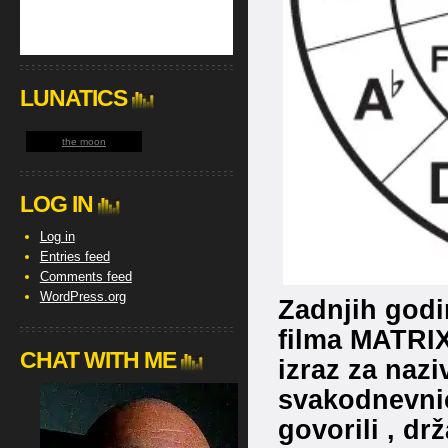
LUNATICS
the moon
LOG IN
Log in
Entries feed
Comments feed
WordPress.org
Zadnjih godi
filma MATRIX
CHAT WITH ME
izraz za nazi
svakodnevnic
govorili , dr