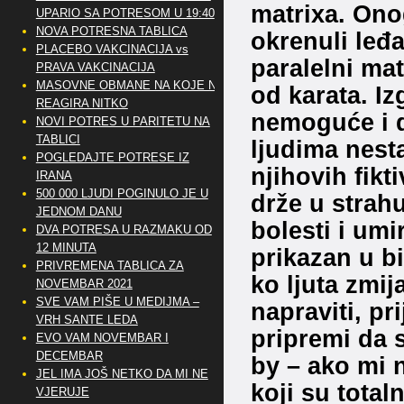
matrixa. On
UPARIO SA POTRESOM U 19:40
NOVA POTRESNA TABLICA
okrenuli leđ
PLACEBO VAKCINACIJA vs
paralelni mat
PRAVA VAKCINACIJA
MASOVNE OBMANE NA KOJE NE
od karata. Iz
REAGIRA NITKO
nemoguće i da
NOVI POTRES U PARITETU NA
TABLICI
ljudima nest
POGLEDAJTE POTRESE IZ
njihovih fikt
IRANA
500 000 LJUDI POGINULO JE U
drže u strahu
JEDNOM DANU
bolesti i umi
DVA POTRESA U RAZMAKU OD
12 MINUTA
prikazan u bib
PRIVREMENA TABLICA ZA
ko ljuta zmija
NOVEMBAR 2021
SVE VAM PIŠE U MEDIJMA –
napraviti, pri
VRH SANTE LEDA
pripremi da s
EVO VAM NOVEMBAR I
DECEMBAR
by – ako mi n
JEL IMA JOŠ NETKO DA MI NE
koji su total
VJERUJE