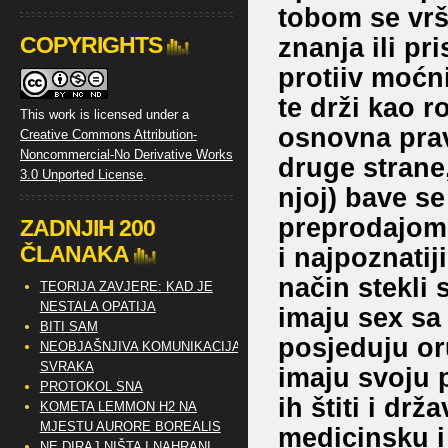
tobom se vrš
COPYRIGHTS
znanja ili pr
protiiv moćn
te drži kao r
This work is licensed under a
osnovna prav
Creative Commons Attribution-
Noncommercial-No Derivative Works
druge strane,
3.0 Unported License
.
njoj) bave 
preprodajom 
ZADNJIH 200
ČLANAKA
i najpoznatiji
način stekli 
TEORIJA ZAVJERE: KAD JE
NESTALA OPATIJA
imaju sex sa 
BITI SAM
posjeduju or
NEOBJAŠNJIVA KOMUNIKACIJA
SVRAKA
imaju svoju p
PROTOKOL SNA
ih štiti i dr
KOMETA LEMMON H2 NA
MJESTU AURORE BOREALIS
medicinsku i 
NE DIRAJ NIŠTA I NAHRANI