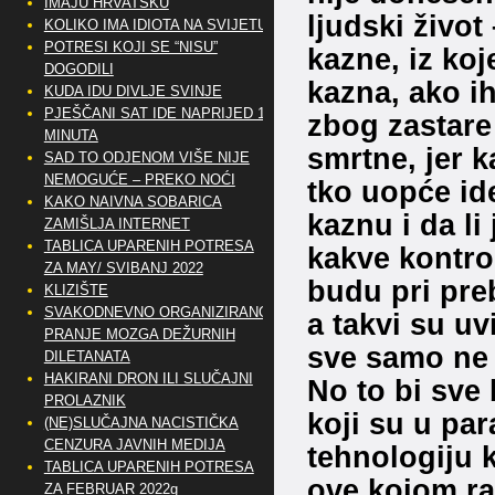
IMAJU HRVATSKU
ljudski život
KOLIKO IMA IDIOTA NA SVIJETU?
POTRESI KOJI SE “NISU”
kazne, iz ko
DOGODILI
kazna, ako ih
KUDA IDU DIVLJE SVINJE
PJEŠČANI SAT IDE NAPRIJED 10
zbog zastare
MINUTA
smrtne, jer k
SAD TO ODJENOM VIŠE NIJE
NEMOGUĆE – PREKO NOĆI
tko uopće ide
KAKO NAIVNA SOBARICA
kaznu i da li
ZAMIŠLJA INTERNET
TABLICA UPARENIH POTRESA
kakve kontro
ZA MAY/ SVIBANJ 2022
budu pri pre
KLIZIŠTE
SVAKODNEVNO ORGANIZIRANO
a takvi su u
PRANJE MOZGA DEŽURNIH
sve samo ne 
DILETANATA
HAKIRANI DRON ILI SLUČAJNI
No to bi sve 
PROLAZNIK
koji su u pa
(NE)SLUČAJNA NACISTIČKA
CENZURA JAVNIH MEDIJA
tehnologiju 
TABLICA UPARENIH POTRESA
ove kojom ra
ZA FEBRUAR 2022g