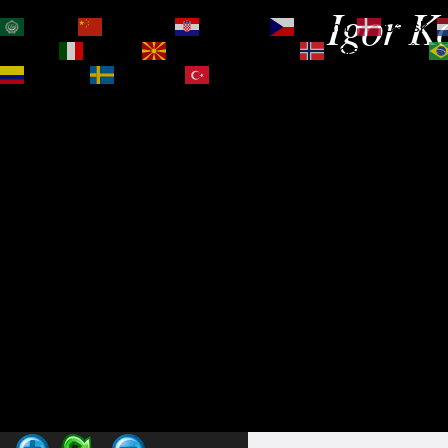
Igor Ko
العربية
简体中文
Hrvatski
Čeština‎
Dansk
Magyar
Italiano
Македонски јазик
Norsk bokmål
Español
Svenska
Türkçe