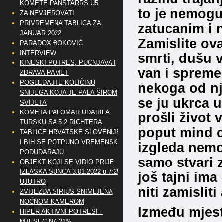
KOMETE PANSTARRS U5
to je nemogu
ZA NEVJEROVATI
PRIVREMENA TABLICA ZA
zatucanim i 
JANUAR 2022
Zamislite ov
PARADOX ĐOKOVIĆ
INTERVIEW
smrti, dušu 
KINESKI POTRES, PUCNJAVA I
van i spreme
ZDRAVA PAMET
POGLEDAJTE KOLIČINU
nekoga od nj
SNIJEGA KOJA JE PALA ŠIROM
se ju ukrca u
SVIJETA
KOMETA PALOMAR UDARILA
prošli život
TURSKU SA 5.2 RICHTERA
poput mind c
TABLICE HRVATSKE SLOVENIJE
I BIH SE POTPUNO VREMENSKI
izgleda nemog
PODUDARAJU
samo stvari z
OBJEKT KOJI SE VIDIO PRIJE
IZLASKA SUNCA 3.01.2022 u 7:25
još tajni im
UJUTRO
niti zamislit
ZVIJEZDA SIRIUS SNIMLJENA
NOĆNOM KAMEROM
Između mjest
HIPER AKTIVNI POTRESI –
MJESEC NA 21%