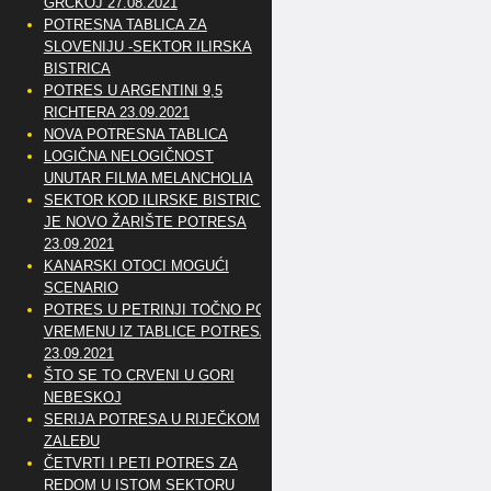
GRČKOJ 27.08.2021
POTRESNA TABLICA ZA
SLOVENIJU -SEKTOR ILIRSKA
BISTRICA
POTRES U ARGENTINI 9,5
RICHTERA 23.09.2021
NOVA POTRESNA TABLICA
LOGIČNA NELOGIČNOST
UNUTAR FILMA MELANCHOLIA
SEKTOR KOD ILIRSKE BISTRICE
JE NOVO ŽARIŠTE POTRESA
23.09.2021
KANARSKI OTOCI MOGUĆI
SCENARIO
POTRES U PETRINJI TOČNO PO
VREMENU IZ TABLICE POTRESA
23.09.2021
ŠTO SE TO CRVENI U GORI
NEBESKOJ
SERIJA POTRESA U RIJEČKOM
ZALEĐU
ČETVRTI I PETI POTRES ZA
REDOM U ISTOM SEKTORU