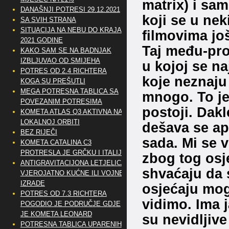
matrix) i sa
DANAŠNJI POTRESI 29.12.2021
koji se u ne
SA SVIH STRANA
SITUACIJA NA NEBU DO KRAJA
filmovima jo
2021 GODINE
Taj među-pros
KAKO SAM SE NA BADNJAK
IZBLJUVAO OD SMIJEHA
u kojoj se n
POTRES OD 2.4 RICHTERA
koje neznaju
KOGA SU PREŠUTLI
MEGA POTRESNA TABLICA SA
mnogo. To je
POVEZANIM POTRESIMA
postoji. Dak
KOMETA ATLAS Q3 AKTIVNA NA
LOKALNOJ ORBITI
dešava se ap
BEZ RIJEČI
sada. Mi se 
KOMETA CATALINA C3
PROTRESLA JE GRČKU I ITALIJU
zbog tog osje
ANTIGRAVITACIJONA LETJELICA
shvaćaju da 
VJEROJATNO KUĆNE ILI VOJNE
IZRADE
osjećaju mog
POTRES OD 7.3 RICHTERA
vidimo. Ima 
POGODIO JE PODRUČJE GDJE
JE KOMETA LEONARD
su nevidljive
POTRESNA TABLICA UPARENIH