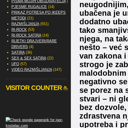
PISMA MOJIH OBOŽAVATELJA
(2)
neugodnijim,
PJESME RUGALICE
(14)
ubačena je un
PRIKAZ POTRESA PO IKEEPS
METODI
(21)
dodatno ubac
RAZMIŠLJANJA
(551)
tako smanjiv
RI-ROCK
(53)
RI-ROCK SATIRA
(14)
njega, na ta
RIJETKI DRAJVERI/RARE
nešto – već 
DRIVERS
(4)
SATIRA
(36)
van zakona i
SEX & SEX SATIRA
(22)
strogo je zab
UFO
(57)
VIDEO RAZMIŠLJANJA
(147)
malodobnim o
negativno se
VISITOR COUNTER
se porez na 
stvari – ni g
bez dozvole,
zdrastvena nj
upotreba i p