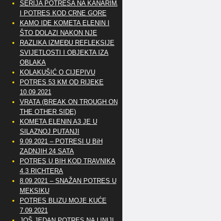
SERIJA POTRESA NA KANARIMA
I POTRES KOD CRNE GORE
KAMO IDE KOMETA ELENIN I
ŠTO DOLAZI NAKON NJE
RAZLIKA IZMEĐU REFLEKSIJE
SVIJETLOSTI I OBJEKTA IZA
OBLAKA
KOLAKUŠIĆ O CIJEPIVU
POTRES 53 KM OD RIJEKE
10.09.2021
VRATA (BREAK ON TROUGH ON
THE OTHER SIDE)
KOMETA ELENIN A3 JE U
SILAZNOJ PUTANJI
9.09.2021 – POTRESI U BiH
ZADNJIH 24 SATA
POTRES U BIH KOD TRAVNIKA
4.3 RICHTERA
8.09.2021 – SNAŽAN POTRES U
MEKSIKU
POTRES BLIZU MOJE KUĆE
7.09.2021
JOŠ JEDAN POTRES NA LINIJI