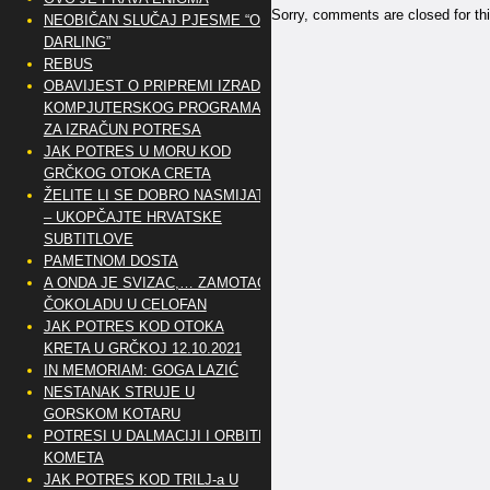
Sorry, comments are closed for thi
NEOBIČAN SLUČAJ PJESME “OH
DARLING”
REBUS
OBAVIJEST O PRIPREMI IZRADE
KOMPJUTERSKOG PROGRAMA
ZA IZRAČUN POTRESA
JAK POTRES U MORU KOD
GRČKOG OTOKA CRETA
ŽELITE LI SE DOBRO NASMIJATI
– UKOPČAJTE HRVATSKE
SUBTITLOVE
PAMETNOM DOSTA
A ONDA JE SVIZAC,… ZAMOTAO
ČOKOLADU U CELOFAN
JAK POTRES KOD OTOKA
KRETA U GRČKOJ 12.10.2021
IN MEMORIAM: GOGA LAZIĆ
NESTANAK STRUJE U
GORSKOM KOTARU
POTRESI U DALMACIJI I ORBITE
KOMETA
JAK POTRES KOD TRILJ-a U