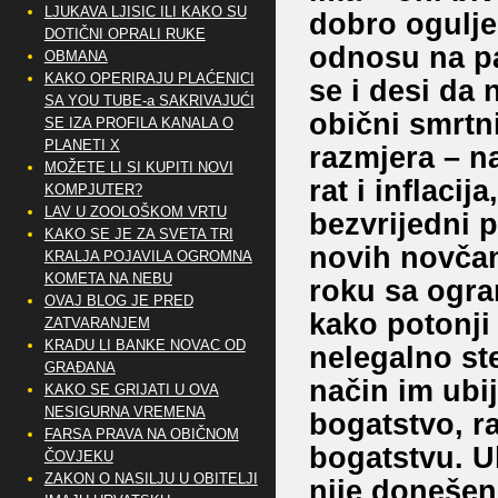
LJUKAVA LJISIC ILI KAKO SU
dobro oguljen
DOTIČNI OPRALI RUKE
odnosu na pa
OBMANA
KAKO OPERIRAJU PLAĆENICI
se i desi da
SA YOU TUBE-a SAKRIVAJUĆI
obični smrtn
SE IZA PROFILA KANALA O
PLANETI X
razmjera – 
MOŽETE LI SI KUPITI NOVI
rat i inflaci
KOMPJUTER?
LAV U ZOOLOŠKOM VRTU
bezvrijedni p
KAKO SE JE ZA SVETA TRI
novih novčan
KRALJA POJAVILA OGROMNA
KOMETA NA NEBU
roku sa ogra
OVAJ BLOG JE PRED
kako potonji 
ZATVARANJEM
KRADU LI BANKE NOVAC OD
nelegalno stek
GRAĐANA
način im ubij
KAKO SE GRIJATI U OVA
NESIGURNA VREMENA
bogatstvo, r
FARSA PRAVA NA OBIČNOM
bogatstvu. U
ČOVJEKU
ZAKON O NASILJU U OBITELJI
nije donešen