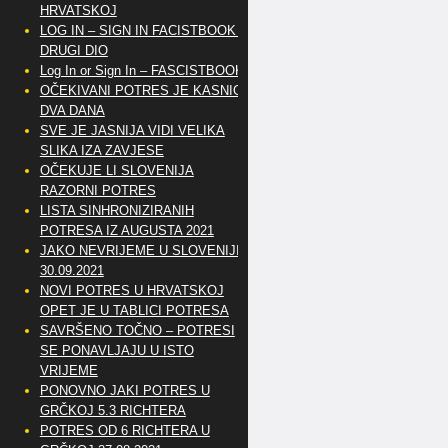
HRVATSKOJ
LOG IN – SIGN IN FACISTBOOK –
DRUGI DIO
Log In or Sign In – FASCISTBOOK
OČEKIVANI POTRES JE KASNIO
DVA DANA
SVE JE JASNIJA VIDI VELIKA
SLIKA IZA ZAVJESE
OČEKUJE LI SLOVENIJA
RAZORNI POTRES
LISTA SINHRONIZIRANIH
POTRESA IZ AUGUSTA 2021
JAKO NEVRIJEME U SLOVENIJI
30.09.2021
NOVI POTRES U HRVATSKOJ
OPET JE U TABLICI POTRESA
SAVRŠENO TOČNO – POTRESI
SE PONAVLJAJU U ISTO
VRIJEME
PONOVNO JAKI POTRES U
GRČKOJ 5.3 RICHTERA
POTRES OD 6 RICHTERA U