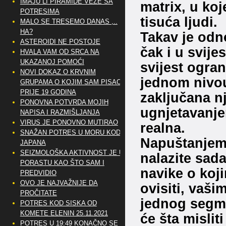
IMAJU LI PIRAMIDE VEZE SA
matrix, u ko
POTRESIMA
tisuća ljudi.
MALO SE TRESEMO DANAS ,..
HA?
Takav je odno
ASTEROIDI NE POSTOJE
čak i u svijes
HVALA VAM OD SRCA NA
UKAZANOJ POMOĆI
svijest ogra
NOVI DOKAZ O KRVNIM
jednom nivou 
GRUPAMA O KOJIM SAM PISAO
PRIJE 19 GODINA
zaključana n
PONOVNA POTVRDA MOJIH
ugnjetavanje
NAPISA I RAZMIŠLJANJA
VIRUS JE PONOVNO MUTIRAO
realna.
SNAŽAN POTRES U MORU KOD
Napuštanjem 
JAPANA
SEIZMOLOŠKA AKTIVNOST JE U
nalazite sada,
PORASTU KAO ŠTO SAM I
navike o koj
PREDVIDIO
OVO JE NAJVAŽNIJE DA
ovisiti, vaš
PROČITATE
jednog segmen
POTRES KOD SISKA OD
KOMETE ELENIN 25.11.2021
će šta misliti
POTRES U 19:49 KONAČNO SE