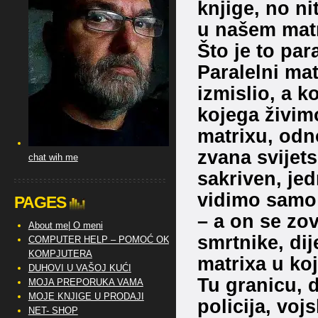
knjige, no ni
u našem mat
Što je to par
Paralelni mat
izmislio, a k
kojega živimo
matrixu, odn
zvana svijetsk
chat wih me
sakriven, je
vidimo samo 
PAGES
– a on se zo
About me| O meni
smrtnike, dij
COMPUTER HELP – POMOĆ OKO
KOMPJUTERA
matrixa u koj
DUHOVI U VAŠOJ KUĆI
Tu granicu, di
MOJA PREPORUKA VAMA
MOJE KNJIGE U PRODAJI
policija, voj
NET- SHOP