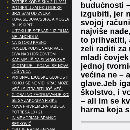
POTRES KOD SISKA 2.11.2021
budućnosti –
POTRES U ZALEĐU RIJEKE
izgubiti, jer
BRŽI SAM OD ZVUKA
KUVA SE JUVA/SUPA, A MOGLA
svojoj računi
BI I ISKIPIT
najviše nade
U TOKU JE SCENARIJ IZ FILMA
MELANCHOLIA
to prihvatiti,
NA ISTOKU KASNO
zeli raditi z
POSLIJEPODNE SAKRIVAJU
DIVA NAD HORIZONTOM
mladi čovjek
KAD MISLIŠ DA SI VIDIO SVE
jednoj tvorni
IDIOTARIJE – POJAVI SE NOVA,..
JOŠ VEĆA
većina ne – a
VRHUNAC LJUDSKE GLUPOSTI
glave.Jeb iga
KOJOJ SE NE VIDI KRAJ MOŽE
VEĆ I SUTRA BITI JOŠ VEĆI
školstvo, i v
GLOBALNO ZAGRIJAVANJE KOSI
– ali im se k
SE SA ZAKONIMA FIZIKE
NOVA PRIVREMENA TABLICA
harma koja s
POTRESA 10 / 21
IN MEMORIAM: BRANKO
BERKOVIĆ
OVO JE PRAVA ENIGMA