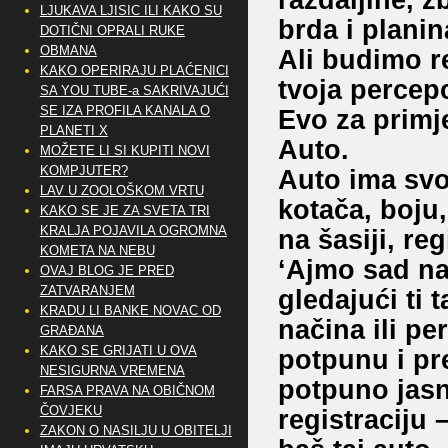
LJUKAVA LJISIC ILI KAKO SU
brda i planin
DOTIČNI OPRALI RUKE
OBMANA
Ali budimo re
KAKO OPERIRAJU PLAĆENICI
tvoja percepc
SA YOU TUBE-a SAKRIVAJUĆI
SE IZA PROFILA KANALA O
Evo za primj
PLANETI X
Auto.
MOŽETE LI SI KUPITI NOVI
KOMPJUTER?
Auto ima svoj
LAV U ZOOLOŠKOM VRTU
kotača, boju
KAKO SE JE ZA SVETA TRI
KRALJA POJAVILA OGROMNA
na šasiji, reg
KOMETA NA NEBU
‘Ajmo sad na
OVAJ BLOG JE PRED
ZATVARANJEM
gledajući ti t
KRADU LI BANKE NOVAC OD
načina ili per
GRAĐANA
KAKO SE GRIJATI U OVA
potpunu i pre
NESIGURNA VREMENA
potpuno jasn
FARSA PRAVA NA OBIČNOM
ČOVJEKU
registraciju 
ZAKON O NASILJU U OBITELJI