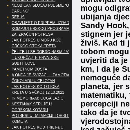
NEOBIČAN SLUČAJ PJESME “OH
mogu odigrat
DARLING”
ubijanja dje
REBUS
OBAVIJEST O PRIPREMI IZRADE
Sandy Hook, 
KOMPJUTERSKOG PROGRAMA
stignem jer j
ZA IZRAČUN POTRESA
JAK POTRES U MORU KOD
živiš. Kad ti
GRČKOG OTOKA CRETA
tobom mogu u
ŽELITE LI SE DOBRO NASMIJATI
– UKOPČAJTE HRVATSKE
uvjeriti da j
SUBTITLOVE
km, i da je S
PAMETNOM DOSTA
A ONDA JE SVIZAC,… ZAMOTAO
nemoguće da
ČOKOLADU U CELOFAN
planeta, jer 
JAK POTRES KOD OTOKA
KRETA U GRČKOJ 12.10.2021
matematiku, f
IN MEMORIAM: GOGA LAZIĆ
percepciji n
NESTANAK STRUJE U
GORSKOM KOTARU
tako da je tv
POTRESI U DALMACIJI I ORBITE
vjerodostojna
KOMETA
JAK POTRES KOD TRILJ-a U
kad začuješ 