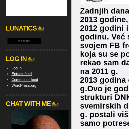
Zadnjih dana
2013 godine,
2012 godini i
LUNATICS
godinu. Već
the moon
svojem FB fre
koja su se p
LOG IN
rekao sam d
Log in
na 2011 g.
Entries feed
2013 godina 
Comments feed
WordPress.org
g.Ovo je god
strukturi DNK 
CHAT WITH ME
svemirskih d
g. postali vi
samo potrese