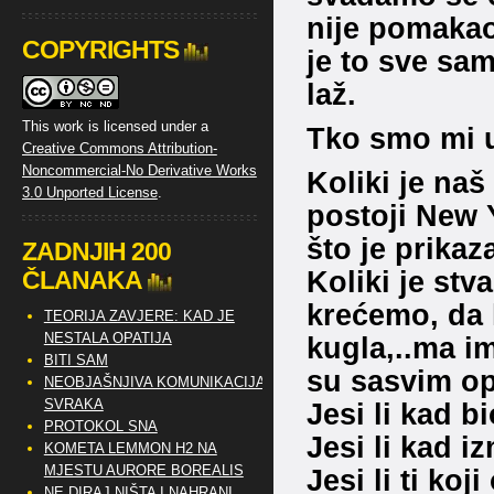
nije pomakao
COPYRIGHTS
je to sve sa
laž.
This work is licensed under a
Tko smo mi u
Creative Commons Attribution-
Noncommercial-No Derivative Works
Koliki je naš
3.0 Unported License
.
postoji New Y
što je prika
ZADNJIH 200
Koliki je stv
ČLANAKA
krećemo, da l
TEORIJA ZAVJERE: KAD JE
NESTALA OPATIJA
kugla,..ma im
BITI SAM
su sasvim o
NEOBJAŠNJIVA KOMUNIKACIJA
SVRAKA
Jesi li kad b
PROTOKOL SNA
Jesi li kad i
KOMETA LEMMON H2 NA
MJESTU AURORE BOREALIS
Jesi li ti koj
NE DIRAJ NIŠTA I NAHRANI