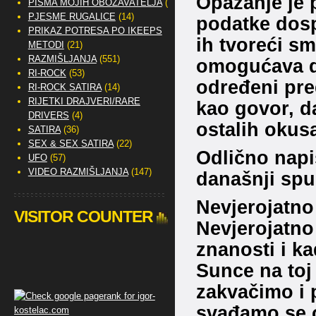
Opažanje je 
PISMA MOJIH OBOŽAVATELJA
(2)
PJESME RUGALICE
(14)
podatke dospj
PRIKAZ POTRESA PO IKEEPS
ih tvoreći sm
METODI
(21)
RAZMIŠLJANJA
(551)
omogućava da
RI-ROCK
(53)
određeni pr
RI-ROCK SATIRA
(14)
RIJETKI DRAJVERI/RARE
kao govor, d
DRIVERS
(4)
ostalih okus
SATIRA
(36)
SEX & SEX SATIRA
(22)
Odlično napi
UFO
(57)
VIDEO RAZMIŠLJANJA
(147)
današnji spus
Nevjerojatno
VISITOR COUNTER
Nevjerojatno
znanosti i ka
Sunce na toj 
zakvačimo i 
svađamo se o