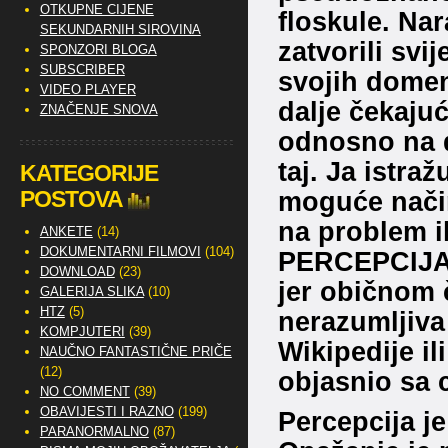
OTKUPNE CIJENE
floskule. Nar
SEKUNDARNIH SIROVINA
zatvorili svi
SPONZORI BLOGA
SUBSCRIBER
svojih domen
VIDEO PLAYER
dalje čekajuć
ZNAČENJE SNOVA
odnosno na d
taj. Ja istra
KATEGORIJE
POSTOVA
moguće način
na problem il
ANKETE
(14)
DOKUMENTARNI FILMOVI
(104)
PERCEPCIJA. 
DOWNLOAD
(23)
jer običnom č
GALERIJA SLIKA
(10)
HTZ
(5)
nerazumljiva
KOMPJUTERI
(39)
Wikipedije il
NAUČNO FANTASTIČNE PRIČE
(12)
objasnio sa 
NO COMMENT
(39)
OBAVIJESTI I RAZNO
(199)
Percepcija je
PARANORMALNO
(87)