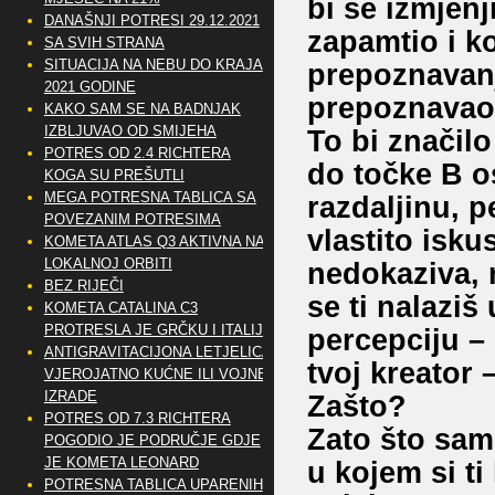
bi se izmjenj
DANAŠNJI POTRESI 29.12.2021
zapamtio i ko
SA SVIH STRANA
SITUACIJA NA NEBU DO KRAJA
prepoznavanji
2021 GODINE
prepoznavao
KAKO SAM SE NA BADNJAK
IZBLJUVAO OD SMIJEHA
To bi značilo
POTRES OD 2.4 RICHTERA
do točke B os
KOGA SU PREŠUTLI
MEGA POTRESNA TABLICA SA
razdaljinu, p
POVEZANIM POTRESIMA
vlastito isku
KOMETA ATLAS Q3 AKTIVNA NA
LOKALNOJ ORBITI
nedokaziva, n
BEZ RIJEČI
se ti nalaziš
KOMETA CATALINA C3
PROTRESLA JE GRČKU I ITALIJU
percepciju –
ANTIGRAVITACIJONA LETJELICA
tvoj kreator 
VJEROJATNO KUĆNE ILI VOJNE
IZRADE
Zašto?
POTRES OD 7.3 RICHTERA
Zato što sam 
POGODIO JE PODRUČJE GDJE
JE KOMETA LEONARD
u kojem si ti 
POTRESNA TABLICA UPARENIH