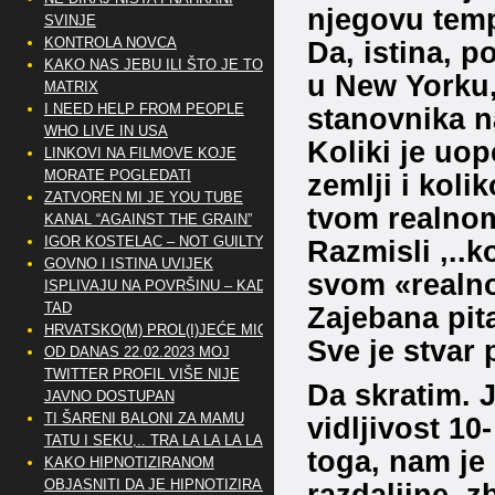
njegovu tem
SVINJE
KONTROLA NOVCA
Da, istina, po
KAKO NAS JEBU ILI ŠTO JE TO
u New Yorku, 
MATRIX
I NEED HELP FROM PEOPLE
stanovnika n
WHO LIVE IN USA
Koliki je uo
LINKOVI NA FILMOVE KOJE
MORATE POGLEDATI
zemlji i koli
ZATVOREN MI JE YOU TUBE
tvom realno
KANAL “AGAINST THE GRAIN”
IGOR KOSTELAC – NOT GUILTY
Razmisli ,..k
GOVNO I ISTINA UVIJEK
svom «realn
ISPLIVAJU NA POVRŠINU – KAD
TAD
Zajebana pita
HRVATSKO(M) PROL(I)JEĆE MIG
Sve je stvar 
OD DANAS 22.02.2023 MOJ
TWITTER PROFIL VIŠE NIJE
Da skratim. 
JAVNO DOSTUPAN
TI ŠARENI BALONI ZA MAMU
vidljivost 10
TATU I SEKU,.. TRA LA LA LA LA
toga, nam j
KAKO HIPNOTIZIRANOM
OBJASNITI DA JE HIPNOTIZIRAN
razdaljine, 