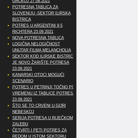
GRČKOJ 27.08.2021
POTRESNA TABLICA ZA
SLOVENIJU -SEKTOR ILIRSKA
BISTRICA
POTRES U ARGENTINI 9,5
RICHTERA 23.09.2021
NOVA POTRESNA TABLICA
LOGIČNA NELOGIČNOST
UNUTAR FILMA MELANCHOLIA
SEKTOR KOD ILIRSKE BISTRICE
JE NOVO ŽARIŠTE POTRESA
23.09.2021
KANARSKI OTOCI MOGUĆI
SCENARIO
POTRES U PETRINJI TOČNO PO
VREMENU IZ TABLICE POTRESA
23.09.2021
ŠTO SE TO CRVENI U GORI
NEBESKOJ
SERIJA POTRESA U RIJEČKOM
ZALEĐU
ČETVRTI I PETI POTRES ZA
REDOM U ISTOM SEKTORU