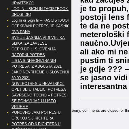
HRVATSKOJ
je to propuh,
LOG IN – SIGN IN FACISTBOOK –
DRUGI DIO
postoji lens 
Log In or Sign In – FASCISTBOOK
te da ne post
OČEKIVANI POTRES JE KASNIO
DVA DANA
meterološki 
SVE JE JASNIJA VIDI VELIKA
naučno.Uvjer
SLIKA IZA ZAVJESE
OČEKUJE LI SLOVENIJA
ali ako mi ne
RAZORNI POTRES
pustim ti sn
LISTA SINHRONIZIRANIH
POTRESA IZ AUGUSTA 2021
je gdje ??? 
JAKO NEVRIJEME U SLOVENIJI
se jasno vidi
30.09.2021
NOVI POTRES U HRVATSKOJ
interesantna 
OPET JE U TABLICI POTRESA
SAVRŠENO TOČNO – POTRESI
SE PONAVLJAJU U ISTO
VRIJEME
Sorry, comments are closed for thi
PONOVNO JAKI POTRES U
GRČKOJ 5.3 RICHTERA
POTRES OD 6 RICHTERA U