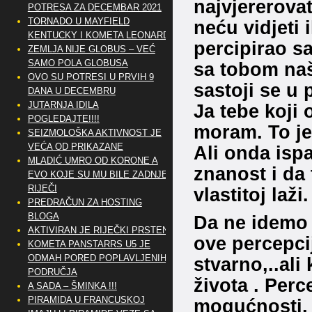
najvjererovat
POTRESA ZA DECEMBAR 2021
TORNADO U MAYFIELD
neću vidjeti i
KENTUCKY I KOMETA LEONARD
percipirao s
ZEMLJA NIJE GLOBUS – VEĆ
SAMO POLA GLOBUSA
sa tobom naš
OVO SU POTRESI U PRVIH 9
sastoji se u 
DANA U DECEMBRU
JUTARNJA IDILA
Ja tebe koji 
POGLEDAJTE!!!!
moram. To je
SEIZMOLOŠKA AKTIVNOST JE
VEĆA OD PRIKAZANE
Ali onda isp
MLADIĆ UMRO OD KORONE A
znanost i da 
EVO KOJE SU MU BILE ZADNJE
RIJEČI
vlastitoj laži.
PREDRAČUN ZA HOSTING
BLOGA
Da ne idemo 
AKTIVIRAN JE RIJEČKI PRSTEN
ove percepcij
KOMETA PANSTARRS U5 JE
ODMAH PORED POPLAVLJENIH
stvarno,..ali
PODRUČJA
života . Per
A SADA – ŠMINKA !!!
PIRAMIDA U FRANCUSKOJ
mogućnosti, 