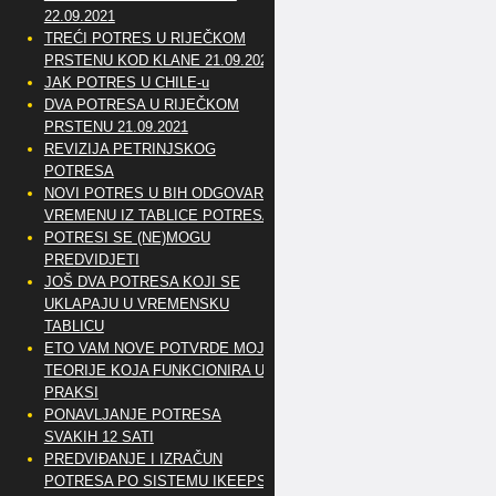
22.09.2021
TREĆI POTRES U RIJEČKOM
PRSTENU KOD KLANE 21.09.2021
JAK POTRES U CHILE-u
DVA POTRESA U RIJEČKOM
PRSTENU 21.09.2021
REVIZIJA PETRINJSKOG
POTRESA
NOVI POTRES U BIH ODGOVARA
VREMENU IZ TABLICE POTRESA
POTRESI SE (NE)MOGU
PREDVIDJETI
JOŠ DVA POTRESA KOJI SE
UKLAPAJU U VREMENSKU
TABLICU
ETO VAM NOVE POTVRDE MOJE
TEORIJE KOJA FUNKCIONIRA U
PRAKSI
PONAVLJANJE POTRESA
SVAKIH 12 SATI
PREDVIĐANJE I IZRAČUN
POTRESA PO SISTEMU IKEEPS