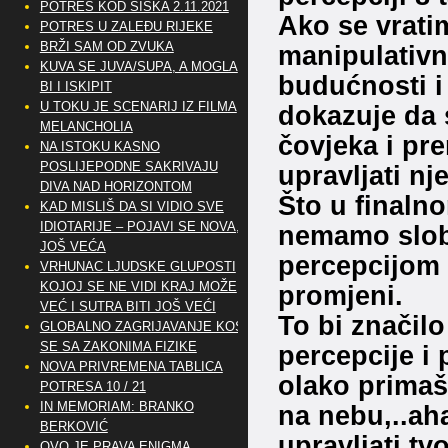
POTRES KOD SISKA 2.11.2021
Ako se vrati
POTRES U ZALEĐU RIJEKE
BRŽI SAM OD ZVUKA
manipulativna
KUVA SE JUVA/SUPA, A MOGLA
budućnosti i
BI I ISKIPIT
U TOKU JE SCENARIJ IZ FILMA
dokazuje da 
MELANCHOLIA
čovjeka i pr
NA ISTOKU KASNO
POSLIJEPODNE SAKRIVAJU
upravljati nj
DIVA NAD HORIZONTOM
Što u finaln
KAD MISLIŠ DA SI VIDIO SVE
IDIOTARIJE – POJAVI SE NOVA,..
nemamo slob
JOŠ VEĆA
percepcijom 
VRHUNAC LJUDSKE GLUPOSTI
KOJOJ SE NE VIDI KRAJ MOŽE
promjeni.
VEĆ I SUTRA BITI JOŠ VEĆI
To bi značilo
GLOBALNO ZAGRIJAVANJE KOSI
SE SA ZAKONIMA FIZIKE
percepcije i 
NOVA PRIVREMENA TABLICA
olako primaš
POTRESA 10 / 21
IN MEMORIAM: BRANKO
na nebu,..aha
BERKOVIĆ
upravljati t
OVO JE PRAVA ENIGMA