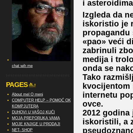
i asteroidima
Izgleda da n
iskoristio je
propagandu s
«pao» veći di
zabrinuli zbo
medija i trol
chat wih me
onda se nakon
Tako razmišl
PAGES
kvocijentom i
internetu pop
About me| O meni
COMPUTER HELP – POMOĆ OKO
ovce.
KOMPJUTERA
2012 godina j
DUHOVI U VAŠOJ KUĆI
MOJA PREPORUKA VAMA
iskoristili, 
MOJE KNJIGE U PRODAJI
pseudoznanos
NET- SHOP