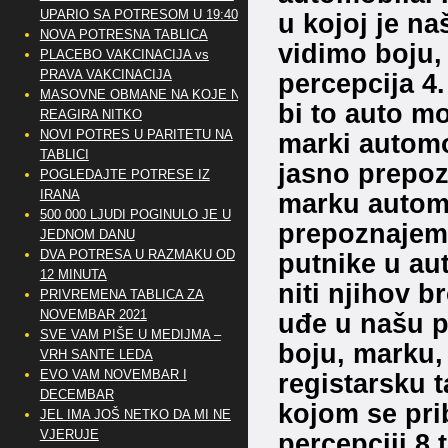
UPARIO SA POTRESOM U 19:40
u kojoj je na
NOVA POTRESNA TABLICA
vidimo boju, 
PLACEBO VAKCINACIJA vs
PRAVA VAKCINACIJA
percepcija 4
MASOVNE OBMANE NA KOJE NE
bi to auto mo
REAGIRA NITKO
NOVI POTRES U PARITETU NA
marki automo
TABLICI
jasno prepoz
POGLEDAJTE POTRESE IZ
IRANA
marku automo
500 000 LJUDI POGINULO JE U
prepoznajem
JEDNOM DANU
DVA POTRESA U RAZMAKU OD
putnike u au
12 MINUTA
niti njihov 
PRIVREMENA TABLICA ZA
NOVEMBAR 2021
uđe u našu p
SVE VAM PIŠE U MEDIJMA –
boju, marku, 
VRH SANTE LEDA
EVO VAM NOVEMBAR I
registarsku t
DECEMBAR
kojom se pri
JEL IMA JOŠ NETKO DA MI NE
VJERUJE
percepciji 8 