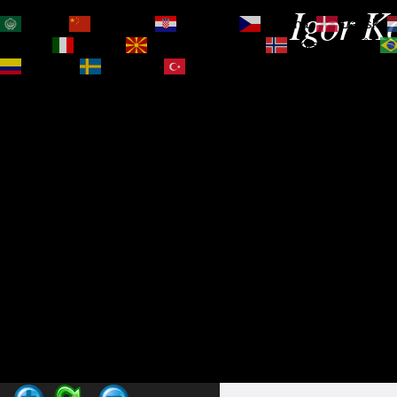
Igor Ko
العربية
简体中文
Hrvatski
Čeština‎
Dansk
Magyar
Italiano
Македонски јазик
Norsk bokmål
Español
Svenska
Türkçe