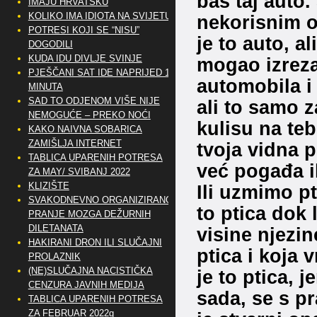
baš taj auto.
IMAJU HRVATSKU
KOLIKO IMA IDIOTA NA SVIJETU?
nekorisnim o
POTRESI KOJI SE “NISU”
je to auto, al
DOGODILI
KUDA IDU DIVLJE SVINJE
mogao izreza
PJEŠČANI SAT IDE NAPRIJED 10
automobila i 
MINUTA
SAD TO ODJENOM VIŠE NIJE
ali to samo z
NEMOGUĆE – PREKO NOĆI
kulisu na teb
KAKO NAIVNA SOBARICA
ZAMIŠLJA INTERNET
tvoja vidna p
TABLICA UPARENIH POTRESA
već pogađa i
ZA MAY/ SVIBANJ 2022
KLIZIŠTE
Ili uzmimo pt
SVAKODNEVNO ORGANIZIRANO
to ptica dok 
PRANJE MOZGA DEŽURNIH
DILETANATA
visine njezin
HAKIRANI DRON ILI SLUČAJNI
ptica i koja 
PROLAZNIK
(NE)SLUČAJNA NACISTIČKA
je to ptica, j
CENZURA JAVNIH MEDIJA
sada, se s pr
TABLICA UPARENIH POTRESA
ZA FEBRUAR 2022g