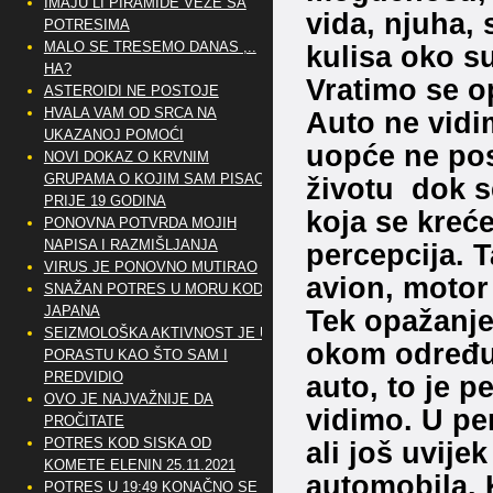
IMAJU LI PIRAMIDE VEZE SA
vida, njuha, 
POTRESIMA
MALO SE TRESEMO DANAS ,..
kulisa oko s
HA?
Vratimo se o
ASTEROIDI NE POSTOJE
HVALA VAM OD SRCA NA
Auto ne vidi
UKAZANOJ POMOĆI
uopće ne pos
NOVI DOKAZ O KRVNIM
GRUPAMA O KOJIM SAM PISAO
životu dok se
PRIJE 19 GODINA
koja se kreće
PONOVNA POTVRDA MOJIH
NAPISA I RAZMIŠLJANJA
percepcija. T
VIRUS JE PONOVNO MUTIRAO
avion, motor 
SNAŽAN POTRES U MORU KOD
JAPANA
Tek opažanjem
SEIZMOLOŠKA AKTIVNOST JE U
okom određu
PORASTU KAO ŠTO SAM I
PREDVIDIO
auto, to je p
OVO JE NAJVAŽNIJE DA
vidimo. U pe
PROČITATE
POTRES KOD SISKA OD
ali još uvijek
KOMETE ELENIN 25.11.2021
automobila. 
POTRES U 19:49 KONAČNO SE