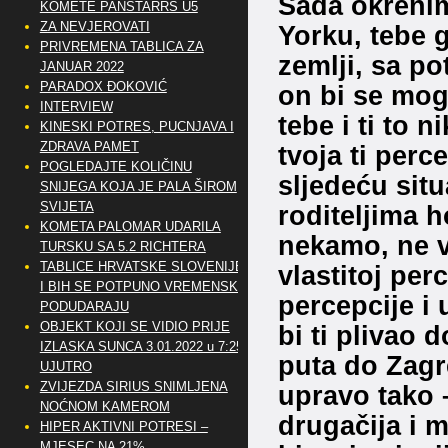
Sada okrenimo
KOMETE PANSTARRS U5
ZA NEVJEROVATI
Yorku, tebe g
PRIVREMENA TABLICA ZA
zemlji, sa p
JANUAR 2022
PARADOX ĐOKOVIĆ
on bi se mog
INTERVIEW
tebe i ti to 
KINESKI POTRES, PUCNJAVA I
ZDRAVA PAMET
tvoja ti perce
POGLEDAJTE KOLIČINU
sljedeću situa
SNIJEGA KOJA JE PALA ŠIROM
SVIJETA
roditeljima 
KOMETA PALOMAR UDARILA
nekamo, ne vo
TURSKU SA 5.2 RICHTERA
TABLICE HRVATSKE SLOVENIJE
vlastitoj per
I BIH SE POTPUNO VREMENSKI
percepcije i 
PODUDARAJU
OBJEKT KOJI SE VIDIO PRIJE
bi ti plivao 
IZLASKA SUNCA 3.01.2022 u 7:25
puta do Zagr
UJUTRO
ZVIJEZDA SIRIUS SNIMLJENA
upravo tako –
NOĆNOM KAMEROM
drugačija i m
HIPER AKTIVNI POTRESI –
MJESEC NA 21%