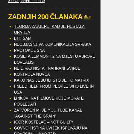
3.0 Unported License
.
ZADNJIH 200 ČLANAKA
TEORIJA ZAVJERE: KAD JE NESTALA
OPATIJA
BITI SAM
NEOBJAŠNJIVA KOMUNIKACIJA SVRAKA
PROTOKOL SNA
KOMETA LEMMON H2 NA MJESTU AURORE
BOREALIS
NE DIRAJ NIŠTA I NAHRANI SVINJE
KONTROLA NOVCA
KAKO NAS JEBU ILI ŠTO JE TO MATRIX
I NEED HELP FROM PEOPLE WHO LIVE IN
USA
LINKOVI NA FILMOVE KOJE MORATE
POGLEDATI
ZATVOREN MI JE YOU TUBE KANAL
“AGAINST THE GRAIN”
IGOR KOSTELAC – NOT GUILTY
GOVNO I ISTINA UVIJEK ISPLIVAJU NA