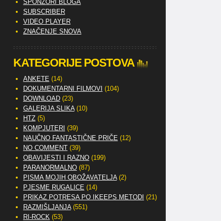
SPONZORI BLOGA
SUBSCRIBER
VIDEO PLAYER
ZNAČENJE SNOVA
KATEGORIJE POSTOVA
ANKETE
(14)
DOKUMENTARNI FILMOVI
(104)
DOWNLOAD
(23)
GALERIJA SLIKA
(10)
HTZ
(5)
KOMPJUTERI
(39)
NAUČNO FANTASTIČNE PRIČE
(12)
NO COMMENT
(39)
OBAVIJESTI I RAZNO
(199)
PARANORMALNO
(87)
PISMA MOJIH OBOŽAVATELJA
(2)
PJESME RUGALICE
(14)
PRIKAZ POTRESA PO IKEEPS METODI
(21)
RAZMIŠLJANJA
(551)
RI-ROCK
(53)