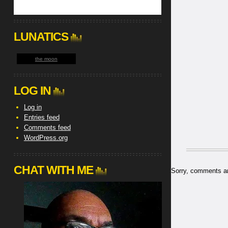
LUNATICS
the moon
LOG IN
Log in
Entries feed
Comments feed
WordPress.org
CHAT WITH ME
Sorry, comments are