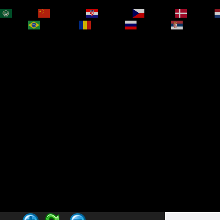
العربية
简体中文
Hrvatski
Čeština‎
Dansk
bokmål
Português
Română
Русский
Српски је