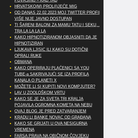
POVRŠINU – KAD TAD
HRVATSKO(M) PROL(I)JEĆE MIG
OD DANAS 22.02.2023 MOJ TWITTER PROFIL
VIŠE NIJE JAVNO DOSTUPAN
TI ŠARENI BALONI ZA MAMU TATU I SEKU,..
TRA LA LA LA LA
KAKO HIPNOTIZIRANOM OBJASNITI DA JE
HIPNOTIZIRAN
LJUKAVA LJISIC ILI KAKO SU DOTIČNI
OPRALI RUKE
OBMANA
KAKO OPERIRAJU PLAĆENICI SA YOU
TUBE-a SAKRIVAJUĆI SE IZA PROFILA
KANALA O PLANETI X
MOŽETE LI SI KUPITI NOVI KOMPJUTER?
LAV U ZOOLOŠKOM VRTU
KAKO SE JE ZA SVETA TRI KRALJA
POJAVILA OGROMNA KOMETA NA NEBU
OVAJ BLOG JE PRED ZATVARANJEM
KRADU LI BANKE NOVAC OD GRAĐANA
KAKO SE GRIJATI U OVA NESIGURNA
VREMENA
FARSA PRAVA NA OBIČNOM ČOVJEKU