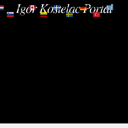
Igor Kostelac Portal
Nederlands
English
Français
Deutsch
Ελληνι
зик
Slovenščina
Español
Svenska
Türkçe