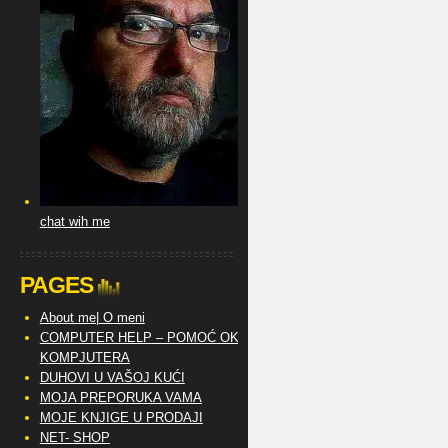
chat wih me
PAGES
About me| O meni
COMPUTER HELP – POMOĆ OKO
KOMPJUTERA
DUHOVI U VAŠOJ KUĆI
MOJA PREPORUKA VAMA
MOJE KNJIGE U PRODAJI
NET- SHOP