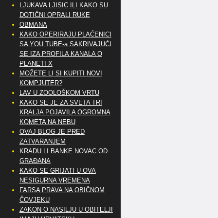
LJUKAVA LJISIC ILI KAKO SU
DOTIČNI OPRALI RUKE
OBMANA
KAKO OPERIRAJU PLAĆENICI
SA YOU TUBE-a SAKRIVAJUĆI
SE IZA PROFILA KANALA O
PLANETI X
MOŽETE LI SI KUPITI NOVI
KOMPJUTER?
LAV U ZOOLOŠKOM VRTU
KAKO SE JE ZA SVETA TRI
KRALJA POJAVILA OGROMNA
KOMETA NA NEBU
OVAJ BLOG JE PRED
ZATVARANJEM
KRADU LI BANKE NOVAC OD
GRAĐANA
KAKO SE GRIJATI U OVA
NESIGURNA VREMENA
FARSA PRAVA NA OBIČNOM
ČOVJEKU
ZAKON O NASILJU U OBITELJI