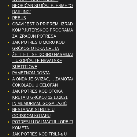
NEOBIČAN SLUČAJ PJESME “OH
DARLING”
REBUS
OBAVIJEST O PRIPREMI IZRADE
KOMPJUTERSKOG PROGRAMA
ZA IZRAČUN POTRESA
JAK POTRES U MORU KOD
GRČKOG OTOKA CRETA
ŽELITE LI SE DOBRO NASMIJATI
– UKOPČAJTE HRVATSKE
SUBTITLOVE
PAMETNOM DOSTA
A ONDA JE SVIZAC,… ZAMOTAO
ČOKOLADU U CELOFAN
JAK POTRES KOD OTOKA
KRETA U GRČKOJ 12.10.2021
IN MEMORIAM: GOGA LAZIĆ
NESTANAK STRUJE U
GORSKOM KOTARU
POTRESI U DALMACIJI I ORBITE
KOMETA
JAK POTRES KOD TRILJ-a U