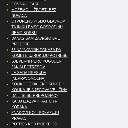
GOVNA U ČAŠI
MOŽEMO LI ŽIVJETI BEZ
NOVACA
OTVORENO PISMO GLAVNOM
TAJNIKU EMSC GOSPODINU
REMY BOSSU
DANAS SAM ZAVRŠIO SVE
PROZORE
55 NAJNOVIJIH DOKAZA DA
KOMETE UZROKUJU POTRESE
SJEVERNI PERU POGOĐEN
JAKIM POTRESOM
..A SADA PRESUDA
(NEPRAVOMOĆNA)
KOLIKO JE DALEKO SUNCE I
KOLIKA JE NJEGOVA VELIČINA
DA LI SI SE PREPOZNAO?
KAKO IZAZVATI RAT U TRI
KORAKA
ZNAKOVI KOJI POKAZUJU
PRAVAC
POTRES KOD RIJEKE OD