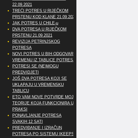
22.09.2021
TREĆI POTRES U RIJEČKOM
PRSTENU KOD KLANE 21.09.2021
JAK POTRES U CHILE-u
DVA POTRESA U RIJEČKOM
PRSTENU 21.09.2021
REVIZIJA PETRINJSKOG
POTRESA
NOVI POTRES U BIH ODGOVARA
VREMENU IZ TABLICE POTRESA
POTRESI SE (NE)MOGU
PREDVIDJETI
JOŠ DVA POTRESA KOJI SE
UKLAPAJU U VREMENSKU
TABLICU
ETO VAM NOVE POTVRDE MOJE
TEORIJE KOJA FUNKCIONIRA U
PRAKSI
PONAVLJANJE POTRESA
SVAKIH 12 SATI
PREDVIĐANJE I IZRAČUN
POTRESA PO SISTEMU IKEEPS