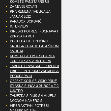
KOMETE PANSTARRS U5
ZA NEVJEROVATI
PRIVREMENA TABLICA ZA
JANUAR 2022
PARADOX ĐOKOVIĆ
INTERVIEW
KINESKI POTRES, PUCNJAVA I
ZDRAVA PAMET
POGLEDAJTE KOLIČINU
SNIJEGA KOJA JE PALA ŠIROM
SVIJETA
KOMETA PALOMAR UDARILA
TURSKU SA 5.2 RICHTERA
TABLICE HRVATSKE SLOVENIJE
I BIH SE POTPUNO VREMENSKI
PODUDARAJU
OBJEKT KOJI SE VIDIO PRIJE
IZLASKA SUNCA 3.01.2022 u 7:25
UJUTRO
ZVIJEZDA SIRIUS SNIMLJENA
NOĆNOM KAMEROM
HIPER AKTIVNI POTRESI –
MJESEC NA 21%