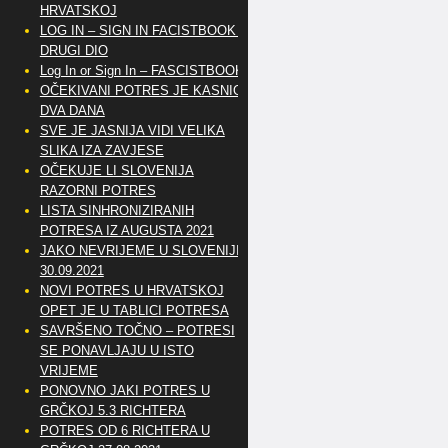
HRVATSKOJ
LOG IN – SIGN IN FACISTBOOK –
DRUGI DIO
Log In or Sign In – FASCISTBOOK
OČEKIVANI POTRES JE KASNIO
DVA DANA
SVE JE JASNIJA VIDI VELIKA
SLIKA IZA ZAVJESE
OČEKUJE LI SLOVENIJA
RAZORNI POTRES
LISTA SINHRONIZIRANIH
POTRESA IZ AUGUSTA 2021
JAKO NEVRIJEME U SLOVENIJI
30.09.2021
NOVI POTRES U HRVATSKOJ
OPET JE U TABLICI POTRESA
SAVRŠENO TOČNO – POTRESI
SE PONAVLJAJU U ISTO
VRIJEME
PONOVNO JAKI POTRES U
GRČKOJ 5.3 RICHTERA
POTRES OD 6 RICHTERA U