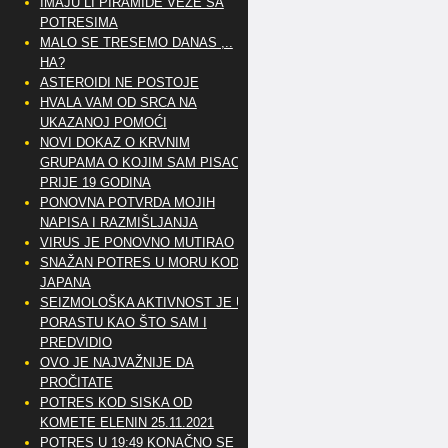
IMAJU LI PIRAMIDE VEZE SA
POTRESIMA
MALO SE TRESEMO DANAS ,..
HA?
ASTEROIDI NE POSTOJE
HVALA VAM OD SRCA NA
UKAZANOJ POMOĆI
NOVI DOKAZ O KRVNIM
GRUPAMA O KOJIM SAM PISAO
PRIJE 19 GODINA
PONOVNA POTVRDA MOJIH
NAPISA I RAZMIŠLJANJA
VIRUS JE PONOVNO MUTIRAO
SNAŽAN POTRES U MORU KOD
JAPANA
SEIZMOLOŠKA AKTIVNOST JE U
PORASTU KAO ŠTO SAM I
PREDVIDIO
OVO JE NAJVAŽNIJE DA
PROČITATE
POTRES KOD SISKA OD
KOMETE ELENIN 25.11.2021
POTRES U 19:49 KONAČNO SE