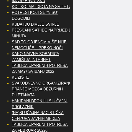
IMAJU HRVATSKU
KOLIKO IMA IDIOTA NA SVIJETU?
POTRESI KOJI SE “NISU”
DOGODILI
KUDA IDU DIVLJE SVINJE
PJEŠČANI SAT IDE NAPRIJED 10
MINUTA
SAD TO ODJENOM VIŠE NIJE
NEMOGUĆE – PREKO NOĆI
KAKO NAIVNA SOBARICA
ZAMIŠLJA INTERNET
TABLICA UPARENIH POTRESA
ZA MAY/ SVIBANJ 2022
KLIZIŠTE
SVAKODNEVNO ORGANIZIRANO
PRANJE MOZGA DEŽURNIH
DILETANATA
HAKIRANI DRON ILI SLUČAJNI
PROLAZNIK
(NE)SLUČAJNA NACISTIČKA
CENZURA JAVNIH MEDIJA
TABLICA UPARENIH POTRESA
ZA FEBRUAR 2022g