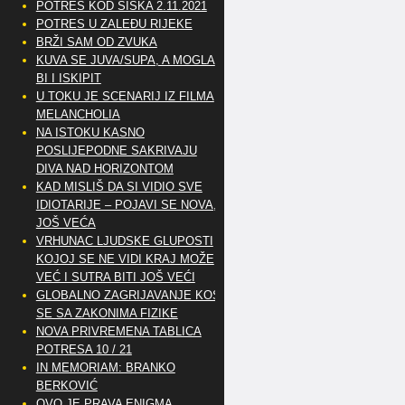
POTRES KOD SISKA 2.11.2021
POTRES U ZALEĐU RIJEKE
BRŽI SAM OD ZVUKA
KUVA SE JUVA/SUPA, A MOGLA
BI I ISKIPIT
U TOKU JE SCENARIJ IZ FILMA
MELANCHOLIA
NA ISTOKU KASNO
POSLIJEPODNE SAKRIVAJU
DIVA NAD HORIZONTOM
KAD MISLIŠ DA SI VIDIO SVE
IDIOTARIJE – POJAVI SE NOVA,..
JOŠ VEĆA
VRHUNAC LJUDSKE GLUPOSTI
KOJOJ SE NE VIDI KRAJ MOŽE
VEĆ I SUTRA BITI JOŠ VEĆI
GLOBALNO ZAGRIJAVANJE KOSI
SE SA ZAKONIMA FIZIKE
NOVA PRIVREMENA TABLICA
POTRESA 10 / 21
IN MEMORIAM: BRANKO
BERKOVIĆ
OVO JE PRAVA ENIGMA