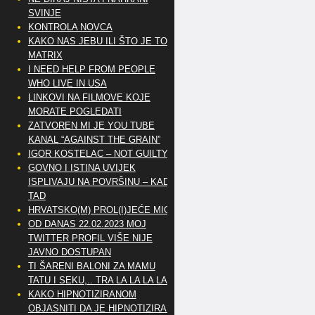
SVINJE
KONTROLA NOVCA
KAKO NAS JEBU ILI ŠTO JE TO
MATRIX
I NEED HELP FROM PEOPLE
WHO LIVE IN USA
LINKOVI NA FILMOVE KOJE
MORATE POGLEDATI
ZATVOREN MI JE YOU TUBE
KANAL “AGAINST THE GRAIN”
IGOR KOSTELAC – NOT GUILTY
GOVNO I ISTINA UVIJEK
ISPLIVAJU NA POVRŠINU – KAD
TAD
HRVATSKO(M) PROL(I)JEĆE MIG
OD DANAS 22.02.2023 MOJ
TWITTER PROFIL VIŠE NIJE
JAVNO DOSTUPAN
TI ŠARENI BALONI ZA MAMU
TATU I SEKU,.. TRA LA LA LA LA
KAKO HIPNOTIZIRANOM
OBJASNITI DA JE HIPNOTIZIRAN