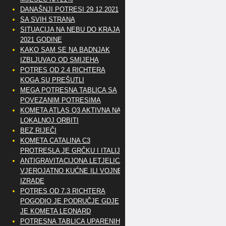
DANAŠNJI POTRESI 29.12.2021
SA SVIH STRANA
SITUACIJA NA NEBU DO KRAJA
2021 GODINE
KAKO SAM SE NA BADNJAK
IZBLJUVAO OD SMIJEHA
POTRES OD 2.4 RICHTERA
KOGA SU PREŠUTLI
MEGA POTRESNA TABLICA SA
POVEZANIM POTRESIMA
KOMETA ATLAS Q3 AKTIVNA NA
LOKALNOJ ORBITI
BEZ RIJEČI
KOMETA CATALINA C3
PROTRESLA JE GRČKU I ITALIJU
ANTIGRAVITACIJONA LETJELICA
VJEROJATNO KUĆNE ILI VOJNE
IZRADE
POTRES OD 7.3 RICHTERA
POGODIO JE PODRUČJE GDJE
JE KOMETA LEONARD
POTRESNA TABLICA UPARENIH