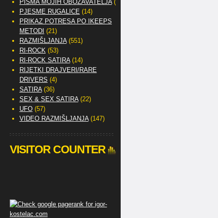
PISMA MOJIH OBOŽAVATELJA
(2)
PJESME RUGALICE
(14)
PRIKAZ POTRESA PO IKEEPS
METODI
(21)
RAZMIŠLJANJA
(551)
RI-ROCK
(53)
RI-ROCK SATIRA
(14)
RIJETKI DRAJVERI/RARE
DRIVERS
(4)
SATIRA
(36)
SEX & SEX SATIRA
(22)
UFO
(57)
VIDEO RAZMIŠLJANJA
(147)
VISITOR COUNTER