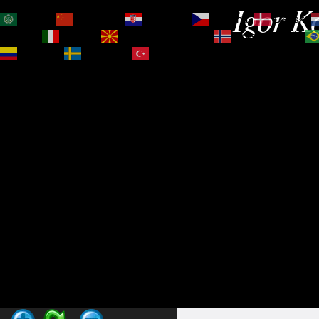
Igor Ko
العربية
简体中文
Hrvatski
Čeština‎
Dansk
Magyar
Italiano
Македонски јазик
Norsk bokmål
Español
Svenska
Türkçe