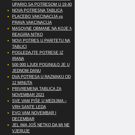
UPARIO SA POTRESOM U 19:40
NOVA POTRESNA TABLICA
PLACEBO VAKCINACIJA vs
PRAVA VAKCINACIJA
MASOVNE OBMANE NA KOJE NE
REAGIRA NITKO
NOVI POTRES U PARITETU NA
TABLICI
POGLEDAJTE POTRESE IZ
IRANA
500 000 LJUDI POGINULO JE U
JEDNOM DANU
DVA POTRESA U RAZMAKU OD
12 MINUTA
PRIVREMENA TABLICA ZA
NOVEMBAR 2021
SVE VAM PIŠE U MEDIJMA –
VRH SANTE LEDA
EVO VAM NOVEMBAR I
DECEMBAR
JEL IMA JOŠ NETKO DA MI NE
VJERUJE