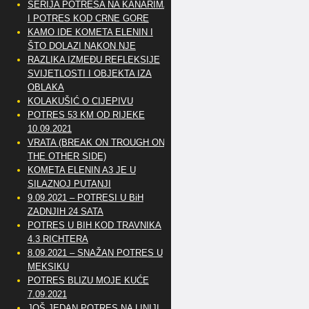
SERIJA POTRESA NA KANARIMA
I POTRES KOD CRNE GORE
KAMO IDE KOMETA ELENIN I
ŠTO DOLAZI NAKON NJE
RAZLIKA IZMEĐU REFLEKSIJE
SVIJETLOSTI I OBJEKTA IZA
OBLAKA
KOLAKUŠIĆ O CIJEPIVU
POTRES 53 KM OD RIJEKE
10.09.2021
VRATA (BREAK ON TROUGH ON
THE OTHER SIDE)
KOMETA ELENIN A3 JE U
SILAZNOJ PUTANJI
9.09.2021 – POTRESI U BiH
ZADNJIH 24 SATA
POTRES U BIH KOD TRAVNIKA
4.3 RICHTERA
8.09.2021 – SNAŽAN POTRES U
MEKSIKU
POTRES BLIZU MOJE KUĆE
7.09.2021
JOŠ JEDAN POTRES NA LINIJI