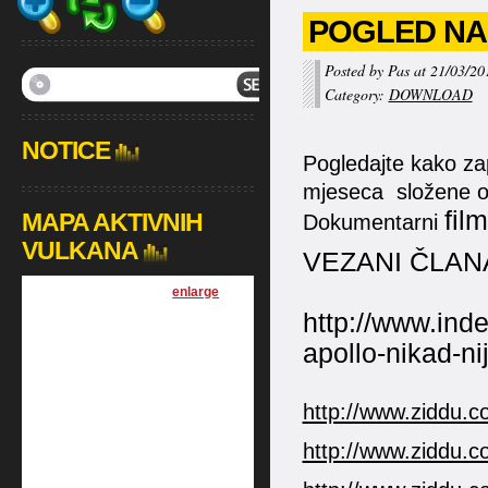
POGLED NA 
Posted by Pas at 21/03/20
Category:
DOWNLOAD
NOTICE
Pogledajte kako za
mjeseca složene on
film
MAPA AKTIVNIH
Dokumentarni
VULKANA
VEZANI ČLAN
[
enlarge
]
http://www.inde
apollo-nikad-n
http://www.ziddu.c
http://www.ziddu.c