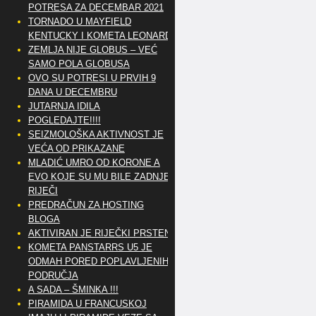
POTRESA ZA DECEMBAR 2021
TORNADO U MAYFIELD
KENTUCKY I KOMETA LEONARD
ZEMLJA NIJE GLOBUS – VEĆ
SAMO POLA GLOBUSA
OVO SU POTRESI U PRVIH 9
DANA U DECEMBRU
JUTARNJA IDILA
POGLEDAJTE!!!!
SEIZMOLOŠKA AKTIVNOST JE
VEĆA OD PRIKAZANE
MLADIĆ UMRO OD KORONE A
EVO KOJE SU MU BILE ZADNJE
RIJEČI
PREDRAČUN ZA HOSTING
BLOGA
AKTIVIRAN JE RIJEČKI PRSTEN
KOMETA PANSTARRS U5 JE
ODMAH PORED POPLAVLJENIH
PODRUČJA
A SADA – ŠMINKA !!!
PIRAMIDA U FRANCUSKOJ