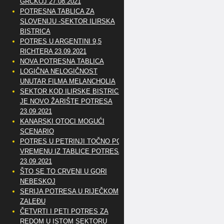
GRČKOJ 27.08.2021
POTRESNA TABLICA ZA
SLOVENIJU -SEKTOR ILIRSKA
BISTRICA
POTRES U ARGENTINI 9,5
RICHTERA 23.09.2021
NOVA POTRESNA TABLICA
LOGIČNA NELOGIČNOST
UNUTAR FILMA MELANCHOLIA
SEKTOR KOD ILIRSKE BISTRICE
JE NOVO ŽARIŠTE POTRESA
23.09.2021
KANARSKI OTOCI MOGUĆI
SCENARIO
POTRES U PETRINJI TOČNO PO
VREMENU IZ TABLICE POTRESA
23.09.2021
ŠTO SE TO CRVENI U GORI
NEBESKOJ
SERIJA POTRESA U RIJEČKOM
ZALEĐU
ČETVRTI I PETI POTRES ZA
REDOM U ISTOM SEKTORU