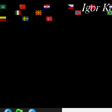
Igor Ko
العربية
简体中文
Hrvatski
Čeština‎
Dansk
Magyar
Italiano
Македонски јазик
Norsk bokmål
Español
Svenska
Türkçe