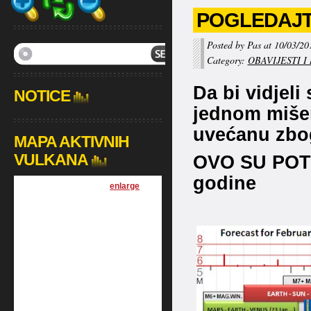
POGLEDAJT
Posted by Pas at 10/03/20
Category:
OBAVIJESTI I
Da bi vidjeli 
NOTICE
jednom mišem
uvećanu zbog
MAPA AKTIVNIH
VULKANA
OVO SU POTR
godine
[
enlarge
]