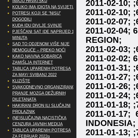
2011-02-10; 
IMAJU HRVATSKU
KOLIKO IMA IDIOTA NA SVIJETU?
2011-02-10; 
POTRESI KOJI SE “NISU”
2011-02-07;
DOGODILI
KUDA IDU DIVLJE SVINJE
2011-02-04;
PJEŠČANI SAT IDE NAPRIJED 10
REGION;
MINUTA
SAD TO ODJENOM VIŠE NIJE
2011-02-03; 
NEMOGUĆE – PREKO NOĆI
2011-02-02;
KAKO NAIVNA SOBARICA
ZAMIŠLJA INTERNET
2011-01-31; 
TABLICA UPARENIH POTRESA
2011-01-27;
ZA MAY/ SVIBANJ 2022
KLIZIŠTE
2011-01-26;
SVAKODNEVNO ORGANIZIRANO
2011-01-24; 
PRANJE MOZGA DEŽURNIH
DILETANATA
2011-01-18;
HAKIRANI DRON ILI SLUČAJNI
2011-01-17
PROLAZNIK
(NE)SLUČAJNA NACISTIČKA
INDONESIA;
CENZURA JAVNIH MEDIJA
2011-01-13;
TABLICA UPARENIH POTRESA
ZA FEBRUAR 2022g