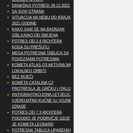
DANAŠNJI POTRESI 29.12.2021
SA SVIH STRANA
SITUACIJA NA NEBU DO KRAJA
2021 GODINE
KAKO SAM SE NA BADNJAK
IZBLJUVAO OD SMIJEHA
POTRES OD 2.4 RICHTERA
KOGA SU PREŠUTLI
MEGA POTRESNA TABLICA SA
POVEZANIM POTRESIMA
KOMETA ATLAS Q3 AKTIVNA NA
LOKALNOJ ORBITI
BEZ RIJEČI
KOMETA CATALINA C3
PROTRESLA JE GRČKU I ITALIJU
ANTIGRAVITACIJONA LETJELICA
VJEROJATNO KUĆNE ILI VOJNE
IZRADE
POTRES OD 7.3 RICHTERA
POGODIO JE PODRUČJE GDJE
JE KOMETA LEONARD
POTRESNA TABLICA UPARENIH