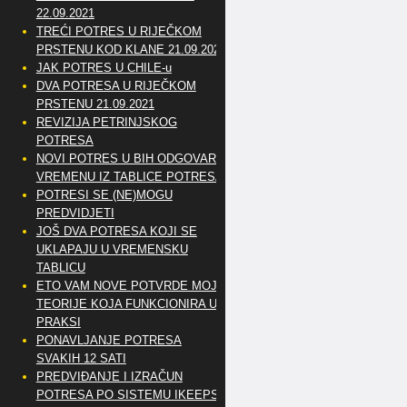
22.09.2021
TREĆI POTRES U RIJEČKOM
PRSTENU KOD KLANE 21.09.2021
JAK POTRES U CHILE-u
DVA POTRESA U RIJEČKOM
PRSTENU 21.09.2021
REVIZIJA PETRINJSKOG
POTRESA
NOVI POTRES U BIH ODGOVARA
VREMENU IZ TABLICE POTRESA
POTRESI SE (NE)MOGU
PREDVIDJETI
JOŠ DVA POTRESA KOJI SE
UKLAPAJU U VREMENSKU
TABLICU
ETO VAM NOVE POTVRDE MOJE
TEORIJE KOJA FUNKCIONIRA U
PRAKSI
PONAVLJANJE POTRESA
SVAKIH 12 SATI
PREDVIĐANJE I IZRAČUN
POTRESA PO SISTEMU IKEEPS