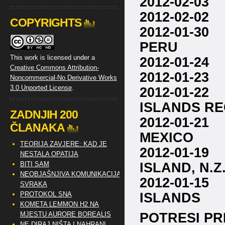
2012-02-0
2012-02-0
COPYRIGHTS
2012-01-3
PERU
This work is licensed under a
2012-01-24
Creative Commons Attribution-
2012-01-23
Noncommercial-No Derivative Works
3.0 Unported License
.
2012-01-2
ISLANDS RE
ZADNJIH 200
2012-01-21
ČLANAKA
MEXICO
TEORIJA ZAVJERE: KAD JE
2012-01-19
NESTALA OPATIJA
ISLAND, N.Z
BITI SAM
NEOBJAŠNJIVA KOMUNIKACIJA
2012-01-1
SVRAKA
ISLANDS
PROTOKOL SNA
KOMETA LEMMON H2 NA
POTRESI PRE
MJESTU AURORE BOREALIS
NE DIRAJ NIŠTA I NAHRANI