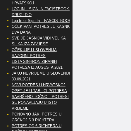
HRVATSKOJ
LOG IN – SIGN IN FACISTBOOK –
DRUGI DIO
Log In or Sign In – FASCISTBOOK
OČEKIVANI POTRES JE KASNIO
DVA DANA
SVE JE JASNIJA VIDI VELIKA
SLIKA IZA ZAVJESE
OČEKUJE LI SLOVENIJA
RAZORNI POTRES
LISTA SINHRONIZIRANIH
POTRESA IZ AUGUSTA 2021
JAKO NEVRIJEME U SLOVENIJI
30.09.2021
NOVI POTRES U HRVATSKOJ
OPET JE U TABLICI POTRESA
SAVRŠENO TOČNO – POTRESI
SE PONAVLJAJU U ISTO
VRIJEME
PONOVNO JAKI POTRES U
GRČKOJ 5.3 RICHTERA
POTRES OD 6 RICHTERA U