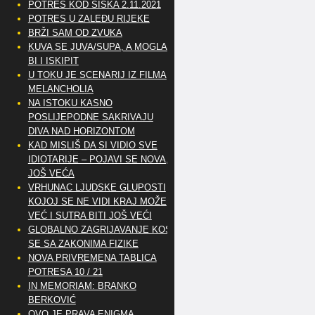
POTRES KOD SISKA 2.11.2021
POTRES U ZALEĐU RIJEKE
BRŽI SAM OD ZVUKA
KUVA SE JUVA/SUPA, A MOGLA
BI I ISKIPIT
U TOKU JE SCENARIJ IZ FILMA
MELANCHOLIA
NA ISTOKU KASNO
POSLIJEPODNE SAKRIVAJU
DIVA NAD HORIZONTOM
KAD MISLIŠ DA SI VIDIO SVE
IDIOTARIJE – POJAVI SE NOVA,..
JOŠ VEĆA
VRHUNAC LJUDSKE GLUPOSTI
KOJOJ SE NE VIDI KRAJ MOŽE
VEĆ I SUTRA BITI JOŠ VEĆI
GLOBALNO ZAGRIJAVANJE KOSI
SE SA ZAKONIMA FIZIKE
NOVA PRIVREMENA TABLICA
POTRESA 10 / 21
IN MEMORIAM: BRANKO
BERKOVIĆ
OVO JE PRAVA ENIGMA