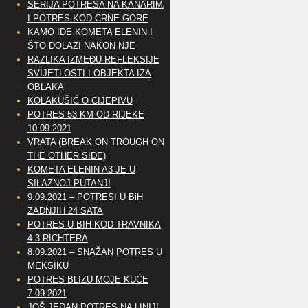
SERIJA POTRESA NA KANARIMA
I POTRES KOD CRNE GORE
KAMO IDE KOMETA ELENIN I
ŠTO DOLAZI NAKON NJE
RAZLIKA IZMEĐU REFLEKSIJE
SVIJETLOSTI I OBJEKTA IZA
OBLAKA
KOLAKUŠIĆ O CIJEPIVU
POTRES 53 KM OD RIJEKE
10.09.2021
VRATA (BREAK ON TROUGH ON
THE OTHER SIDE)
KOMETA ELENIN A3 JE U
SILAZNOJ PUTANJI
9.09.2021 – POTRESI U BiH
ZADNJIH 24 SATA
POTRES U BIH KOD TRAVNIKA
4.3 RICHTERA
8.09.2021 – SNAŽAN POTRES U
MEKSIKU
POTRES BLIZU MOJE KUĆE
7.09.2021
JOŠ JEDAN POTRES NA LINIJI