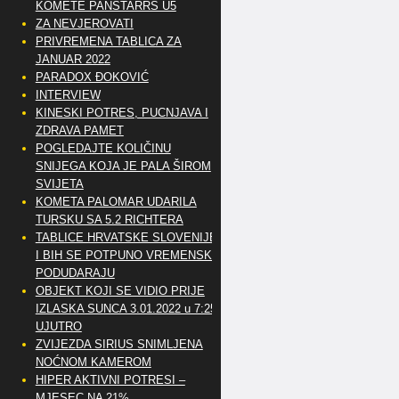
KOMETE PANSTARRS U5
ZA NEVJEROVATI
PRIVREMENA TABLICA ZA
JANUAR 2022
PARADOX ĐOKOVIĆ
INTERVIEW
KINESKI POTRES, PUCNJAVA I
ZDRAVA PAMET
POGLEDAJTE KOLIČINU
SNIJEGA KOJA JE PALA ŠIROM
SVIJETA
KOMETA PALOMAR UDARILA
TURSKU SA 5.2 RICHTERA
TABLICE HRVATSKE SLOVENIJE
I BIH SE POTPUNO VREMENSKI
PODUDARAJU
OBJEKT KOJI SE VIDIO PRIJE
IZLASKA SUNCA 3.01.2022 u 7:25
UJUTRO
ZVIJEZDA SIRIUS SNIMLJENA
NOĆNOM KAMEROM
HIPER AKTIVNI POTRESI –
MJESEC NA 21%