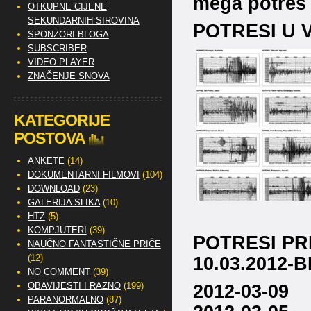
mega potres
OTKUPNE CIJENE
SEKUNDARNIH SIROVINA
POTRESI U V
SPONZORI BLOGA
SUBSCRIBER
VIDEO PLAYER
ZNAČENJE SNOVA
KATEGORIJE
POSTOVA
ANKETE
(14)
DOKUMENTARNI FILMOVI
(104)
DOWNLOAD
(23)
GALERIJA SLIKA
(10)
HTZ
(5)
KOMPJUTERI
(39)
POTRESI PRE
NAUČNO FANTASTIČNE PRIČE
10.03.2012-
(12)
NO COMMENT
(39)
2012-03-0
OBAVIJESTI I RAZNO
(199)
PARANORMALNO
(87)