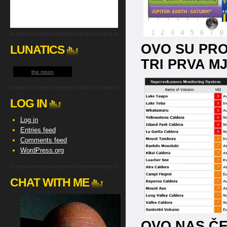
OVO SU PR
LUNATICS
TRI PRVA MJ
the moon
LOG IN
Log in
Entries feed
Comments feed
WordPress.org
CHAT WITH ME
OVO NAS ČE