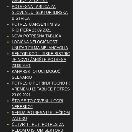
GRČKOJ 27.08.2021
POTRESNA TABLICA ZA
SLOVENIJU -SEKTOR ILIRSKA
BISTRICA
POTRES U ARGENTINI 9,5
RICHTERA 23.09.2021
NOVA POTRESNA TABLICA
LOGIČNA NELOGIČNOST
UNUTAR FILMA MELANCHOLIA
SEKTOR KOD ILIRSKE BISTRICE
JE NOVO ŽARIŠTE POTRESA
23.09.2021
KANARSKI OTOCI MOGUĆI
SCENARIO
POTRES U PETRINJI TOČNO PO
VREMENU IZ TABLICE POTRESA
23.09.2021
ŠTO SE TO CRVENI U GORI
NEBESKOJ
SERIJA POTRESA U RIJEČKOM
ZALEĐU
ČETVRTI I PETI POTRES ZA
REDOM U ISTOM SEKTORU