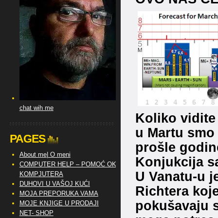
chat wih me
Koliko vidite
u Martu smo 
PAGES
prošle godin
About me| O meni
Konjukcija s
COMPUTER HELP – POMOĆ OKO
U Vanatu-u j
KOMPJUTERA
DUHOVI U VAŠOJ KUĆI
Richtera koje
MOJA PREPORUKA VAMA
pokušavaju sa
MOJE KNJIGE U PRODAJI
NET- SHOP