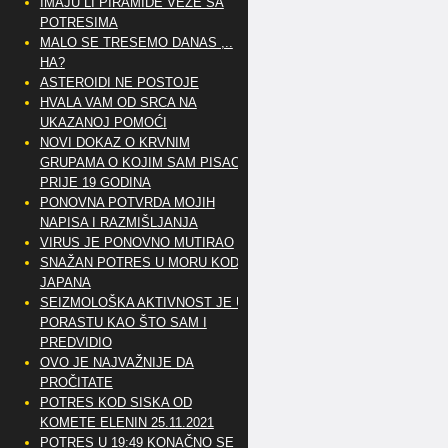
IMAJU LI PIRAMIDE VEZE SA
POTRESIMA
MALO SE TRESEMO DANAS ,..
HA?
ASTEROIDI NE POSTOJE
HVALA VAM OD SRCA NA
UKAZANOJ POMOĆI
NOVI DOKAZ O KRVNIM
GRUPAMA O KOJIM SAM PISAO
PRIJE 19 GODINA
PONOVNA POTVRDA MOJIH
NAPISA I RAZMIŠLJANJA
VIRUS JE PONOVNO MUTIRAO
SNAŽAN POTRES U MORU KOD
JAPANA
SEIZMOLOŠKA AKTIVNOST JE U
PORASTU KAO ŠTO SAM I
PREDVIDIO
OVO JE NAJVAŽNIJE DA
PROČITATE
POTRES KOD SISKA OD
KOMETE ELENIN 25.11.2021
POTRES U 19:49 KONAČNO SE