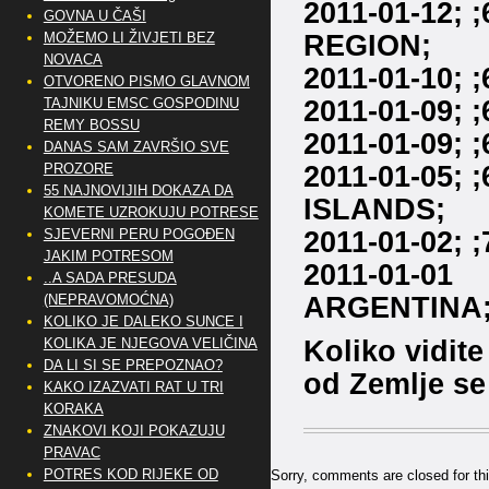
2011-01-12;
GOVNA U ČAŠI
REGION;
MOŽEMO LI ŽIVJETI BEZ
NOVACA
2011-01-10;
OTVORENO PISMO GLAVNOM
2011-01-09; 
TAJNIKU EMSC GOSPODINU
REMY BOSSU
2011-01-09; 
DANAS SAM ZAVRŠIO SVE
2011-01-05;
PROZORE
55 NAJNOVIJIH DOKAZA DA
ISLANDS;
KOMETE UZROKUJU POTRESE
2011-01-02; 
SJEVERNI PERU POGOĐEN
JAKIM POTRESOM
2011-01-01
..A SADA PRESUDA
ARGENTINA
(NEPRAVOMOĆNA)
KOLIKO JE DALEKO SUNCE I
Koliko vidit
KOLIKA JE NJEGOVA VELIČINA
DA LI SI SE PREPOZNAO?
od Zemlje se
KAKO IZAZVATI RAT U TRI
KORAKA
ZNAKOVI KOJI POKAZUJU
PRAVAC
POTRES KOD RIJEKE OD
Sorry, comments are closed for thi