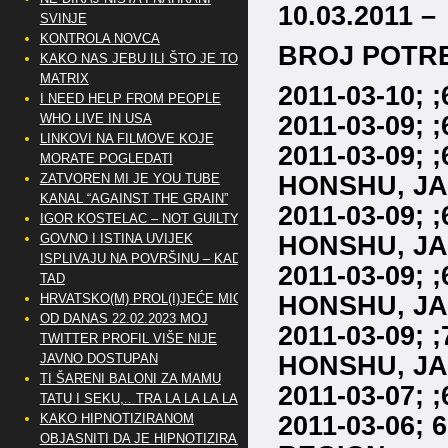
10.03.2011 –
SVINJE
KONTROLA NOVCA
BROJ POTRE
KAKO NAS JEBU ILI ŠTO JE TO
MATRIX
2011-03-10; 
I NEED HELP FROM PEOPLE
2011-03-09; 
WHO LIVE IN USA
LINKOVI NA FILMOVE KOJE
2011-03-09;
MORATE POGLEDATI
HONSHU, JA
ZATVOREN MI JE YOU TUBE
KANAL “AGAINST THE GRAIN”
2011-03-09;
IGOR KOSTELAC – NOT GUILTY
HONSHU, JA
GOVNO I ISTINA UVIJEK
ISPLIVAJU NA POVRŠINU – KAD
2011-03-09;
TAD
HONSHU, JA
HRVATSKO(M) PROL(I)JEĆE MIG
OD DANAS 22.02.2023 MOJ
2011-03-09;
TWITTER PROFIL VIŠE NIJE
HONSHU, JA
JAVNO DOSTUPAN
TI ŠARENI BALONI ZA MAMU
2011-03-07;
TATU I SEKU,.. TRA LA LA LA LA
2011-03-06;
KAKO HIPNOTIZIRANOM
OBJASNITI DA JE HIPNOTIZIRAN