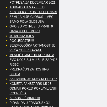
POTRESA ZA DECEMBAR 2021
TORNADO U MAYFIELD
KENTUCKY I KOMETA LEONARD
ZEMLJA NIJE GLOBUS – VEĆ
SAMO POLA GLOBUSA
OVO SU POTRESI U PRVIH 9
DANA U DECEMBRU
JUTARNJA IDILA
POGLEDAJTE!!!!
SEIZMOLOŠKA AKTIVNOST JE
VEĆA OD PRIKAZANE
MLADIĆ UMRO OD KORONE A
EVO KOJE SU MU BILE ZADNJE
RIJEČI
PREDRAČUN ZA HOSTING
BLOGA
AKTIVIRAN JE RIJEČKI PRSTEN
KOMETA PANSTARRS U5 JE
ODMAH PORED POPLAVLJENIH
PODRUČJA
A SADA – ŠMINKA !!!
PIRAMIDA U FRANCUSKOJ