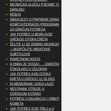
NEOBIČAN SLUČAJ PJESME “OH
DARLING”
REBUS
OBAVIJEST O PRIPREMI IZRADE
KOMPJUTERSKOG PROGRAMA
ZA IZRAČUN POTRESA
JAK POTRES U MORU KOD
GRČKOG OTOKA CRETA
ŽELITE LI SE DOBRO NASMIJATI
– UKOPČAJTE HRVATSKE
SUBTITLOVE
PAMETNOM DOSTA
A ONDA JE SVIZAC,… ZAMOTAO
ČOKOLADU U CELOFAN
JAK POTRES KOD OTOKA
KRETA U GRČKOJ 12.10.2021
IN MEMORIAM: GOGA LAZIĆ
NESTANAK STRUJE U
GORSKOM KOTARU
POTRESI U DALMACIJI I ORBITE
KOMETA
JAK POTRES KOD TRILJ-a U