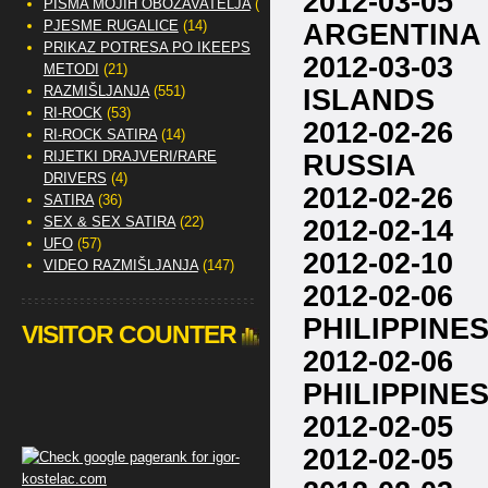
2012-03-05
PISMA MOJIH OBOŽAVATELJA
(2)
ARGENTINA
PJESME RUGALICE
(14)
PRIKAZ POTRESA PO IKEEPS
2012-03-03
METODI
(21)
ISLANDS
RAZMIŠLJANJA
(551)
RI-ROCK
(53)
2012-02-2
RI-ROCK SATIRA
(14)
RUSSIA
RIJETKI DRAJVERI/RARE
DRIVERS
(4)
2012-02-26
SATIRA
(36)
2012-02-1
SEX & SEX SATIRA
(22)
UFO
(57)
2012-02-10
VIDEO RAZMIŠLJANJA
(147)
2012-02-06
PHILIPPINE
VISITOR COUNTER
2012-02-06
PHILIPPINE
2012-02-0
2012-02-0