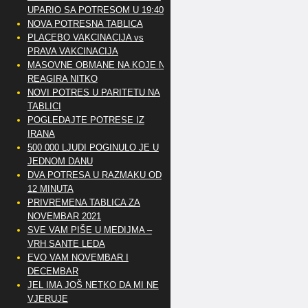
UPARIO SA POTRESOM U 19:40
NOVA POTRESNA TABLICA
PLACEBO VAKCINACIJA vs
PRAVA VAKCINACIJA
MASOVNE OBMANE NA KOJE NE
REAGIRA NITKO
NOVI POTRES U PARITETU NA
TABLICI
POGLEDAJTE POTRESE IZ
IRANA
500 000 LJUDI POGINULO JE U
JEDNOM DANU
DVA POTRESA U RAZMAKU OD
12 MINUTA
PRIVREMENA TABLICA ZA
NOVEMBAR 2021
SVE VAM PIŠE U MEDIJMA –
VRH SANTE LEDA
EVO VAM NOVEMBAR I
DECEMBAR
JEL IMA JOŠ NETKO DA MI NE
VJERUJE