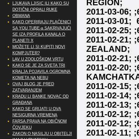
REGION;
LJUKAVA LJISIC ILI KAKO SU
2011-03-06;
DOTIČNI OPRALI RUKE
OBMANA
2011-03-01;
KAKO OPERIRAJU PLAĆENICI
2011-02-25;
SA YOU TUBE-a SAKRIVAJUĆI
SE IZA PROFILA KANALA O
2011-02-21;
PLANETI X
ZEALAND;
MOŽETE LI SI KUPITI NOVI
KOMPJUTER?
2011-02-21; 
LAV U ZOOLOŠKOM VRTU
2011-02-20;
KAKO SE JE ZA SVETA TRI
KRALJA POJAVILA OGROMNA
KAMCHATKA
KOMETA NA NEBU
2011-02-15;
OVAJ BLOG JE PRED
ZATVARANJEM
2011-02-14;
KRADU LI BANKE NOVAC OD
2011-02-13;
GRAĐANA
KAKO SE GRIJATI U OVA
2011-02-12; 
NESIGURNA VREMENA
2011-02-12;
FARSA PRAVA NA OBIČNOM
ČOVJEKU
2011-02-11;
ZAKON O NASILJU U OBITELJI