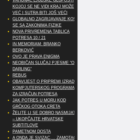
VRHUNAC LJUDSKE GLUPOSTI
KOJOJ SE NE VIDI KRAJ MOŽE
VEĆ I SUTRA BITI JOŠ VEĆI
GLOBALNO ZAGRIJAVANJE KOSI
SE SA ZAKONIMA FIZIKE
NOVA PRIVREMENA TABLICA
POTRESA 10 / 21
IN MEMORIAM: BRANKO
BERKOVIĆ
OVO JE PRAVA ENIGMA
NEOBIČAN SLUČAJ PJESME “OH
DARLING”
REBUS
OBAVIJEST O PRIPREMI IZRADE
KOMPJUTERSKOG PROGRAMA
ZA IZRAČUN POTRESA
JAK POTRES U MORU KOD
GRČKOG OTOKA CRETA
ŽELITE LI SE DOBRO NASMIJATI
– UKOPČAJTE HRVATSKE
SUBTITLOVE
PAMETNOM DOSTA
A ONDA JE SVIZAC,… ZAMOTAO