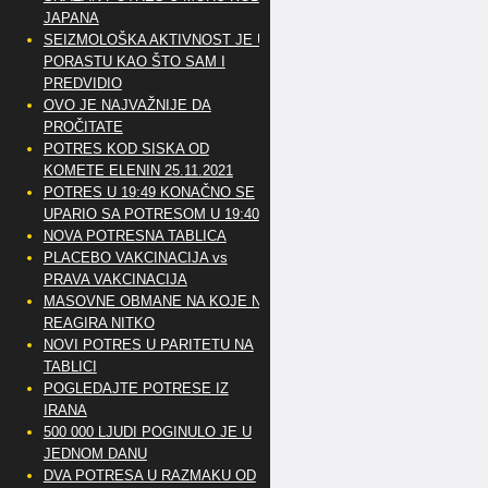
JAPANA
SEIZMOLOŠKA AKTIVNOST JE U
PORASTU KAO ŠTO SAM I
PREDVIDIO
OVO JE NAJVAŽNIJE DA
PROČITATE
POTRES KOD SISKA OD
KOMETE ELENIN 25.11.2021
POTRES U 19:49 KONAČNO SE
UPARIO SA POTRESOM U 19:40
NOVA POTRESNA TABLICA
PLACEBO VAKCINACIJA vs
PRAVA VAKCINACIJA
MASOVNE OBMANE NA KOJE NE
REAGIRA NITKO
NOVI POTRES U PARITETU NA
TABLICI
POGLEDAJTE POTRESE IZ
IRANA
500 000 LJUDI POGINULO JE U
JEDNOM DANU
DVA POTRESA U RAZMAKU OD