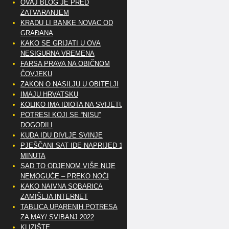
OVAJ BLOG JE PRED
ZATVARANJEM
KRADU LI BANKE NOVAC OD
GRAĐANA
KAKO SE GRIJATI U OVA
NESIGURNA VREMENA
FARSA PRAVA NA OBIČNOM
ČOVJEKU
ZAKON O NASILJU U OBITELJI
IMAJU HRVATSKU
KOLIKO IMA IDIOTA NA SVIJETU?
POTRESI KOJI SE “NISU”
DOGODILI
KUDA IDU DIVLJE SVINJE
PJEŠČANI SAT IDE NAPRIJED 10
MINUTA
SAD TO ODJENOM VIŠE NIJE
NEMOGUĆE – PREKO NOĆI
KAKO NAIVNA SOBARICA
ZAMIŠLJA INTERNET
TABLICA UPARENIH POTRESA
ZA MAY/ SVIBANJ 2022
KLIZIŠTE