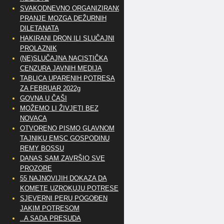
SVAKODNEVNO ORGANIZIRANO
PRANJE MOZGA DEŽURNIH
DILETANATA
HAKIRANI DRON ILI SLUČAJNI
PROLAZNIK
(NE)SLUČAJNA NACISTIČKA
CENZURA JAVNIH MEDIJA
TABLICA UPARENIH POTRESA
ZA FEBRUAR 2022g
GOVNA U ČAŠI
MOŽEMO LI ŽIVJETI BEZ
NOVACA
OTVORENO PISMO GLAVNOM
TAJNIKU EMSC GOSPODINU
REMY BOSSU
DANAS SAM ZAVRŠIO SVE
PROZORE
55 NAJNOVIJIH DOKAZA DA
KOMETE UZROKUJU POTRESE
SJEVERNI PERU POGOĐEN
JAKIM POTRESOM
..A SADA PRESUDA