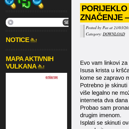
PORIJEKLO 
ZNAČENJE –
Posted by Pas at 21/03/20
Category:
DOWNLOAD
NOTICE
MAPA AKTIVNIH
Evo vam linkovi za
VULKANA
Isusa krista u kršć
kome se zapravo mo
[
enlarge
]
Potrebno je skinuti
više legalno ne može
interneta dva dana
Probao sam pronaći
drugim imenom.
Isplati se skinuti 