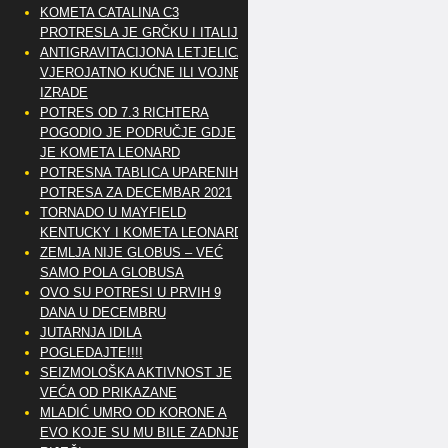
KOMETA CATALINA C3
PROTRESLA JE GRČKU I ITALIJU
ANTIGRAVITACIJONA LETJELICA
VJEROJATNO KUĆNE ILI VOJNE
IZRADE
POTRES OD 7.3 RICHTERA
POGODIO JE PODRUČJE GDJE
JE KOMETA LEONARD
POTRESNA TABLICA UPARENIH
POTRESA ZA DECEMBAR 2021
TORNADO U MAYFIELD
KENTUCKY I KOMETA LEONARD
ZEMLJA NIJE GLOBUS – VEĆ
SAMO POLA GLOBUSA
OVO SU POTRESI U PRVIH 9
DANA U DECEMBRU
JUTARNJA IDILA
POGLEDAJTE!!!!
SEIZMOLOŠKA AKTIVNOST JE
VEĆA OD PRIKAZANE
MLADIĆ UMRO OD KORONE A
EVO KOJE SU MU BILE ZADNJE