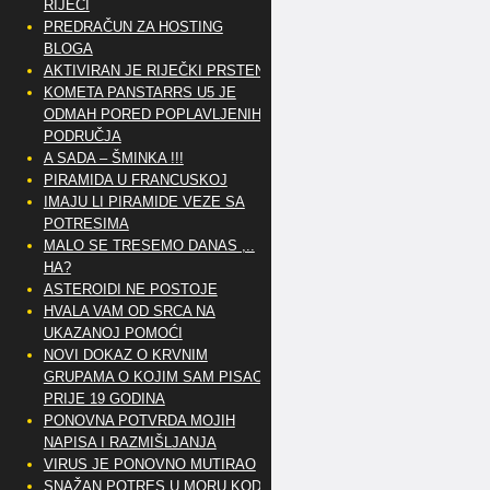
RIJEČI
PREDRAČUN ZA HOSTING
BLOGA
AKTIVIRAN JE RIJEČKI PRSTEN
KOMETA PANSTARRS U5 JE
ODMAH PORED POPLAVLJENIH
PODRUČJA
A SADA – ŠMINKA !!!
PIRAMIDA U FRANCUSKOJ
IMAJU LI PIRAMIDE VEZE SA
POTRESIMA
MALO SE TRESEMO DANAS ,..
HA?
ASTEROIDI NE POSTOJE
HVALA VAM OD SRCA NA
UKAZANOJ POMOĆI
NOVI DOKAZ O KRVNIM
GRUPAMA O KOJIM SAM PISAO
PRIJE 19 GODINA
PONOVNA POTVRDA MOJIH
NAPISA I RAZMIŠLJANJA
VIRUS JE PONOVNO MUTIRAO
SNAŽAN POTRES U MORU KOD