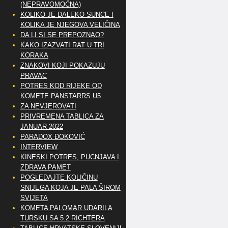
(NEPRAVOMOĆNA)
KOLIKO JE DALEKO SUNCE I
KOLIKA JE NJEGOVA VELIČINA
DA LI SI SE PREPOZNAO?
KAKO IZAZVATI RAT U TRI
KORAKA
ZNAKOVI KOJI POKAZUJU
PRAVAC
POTRES KOD RIJEKE OD
KOMETE PANSTARRS U5
ZA NEVJEROVATI
PRIVREMENA TABLICA ZA
JANUAR 2022
PARADOX ĐOKOVIĆ
INTERVIEW
KINESKI POTRES, PUCNJAVA I
ZDRAVA PAMET
POGLEDAJTE KOLIČINU
SNIJEGA KOJA JE PALA ŠIROM
SVIJETA
KOMETA PALOMAR UDARILA
TURSKU SA 5.2 RICHTERA