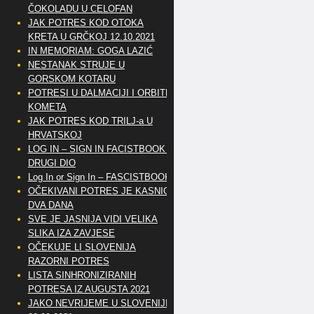
ČOKOLADU U CELOFAN
JAK POTRES KOD OTOKA
KRETA U GRČKOJ 12.10.2021
IN MEMORIAM: GOGA LAZIĆ
NESTANAK STRUJE U
GORSKOM KOTARU
POTRESI U DALMACIJI I ORBITE
KOMETA
JAK POTRES KOD TRILJ-a U
HRVATSKOJ
LOG IN – SIGN IN FACISTBOOK –
DRUGI DIO
Log In or Sign In – FASCISTBOOK
OČEKIVANI POTRES JE KASNIO
DVA DANA
SVE JE JASNIJA VIDI VELIKA
SLIKA IZA ZAVJESE
OČEKUJE LI SLOVENIJA
RAZORNI POTRES
LISTA SINHRONIZIRANIH
POTRESA IZ AUGUSTA 2021
JAKO NEVRIJEME U SLOVENIJI