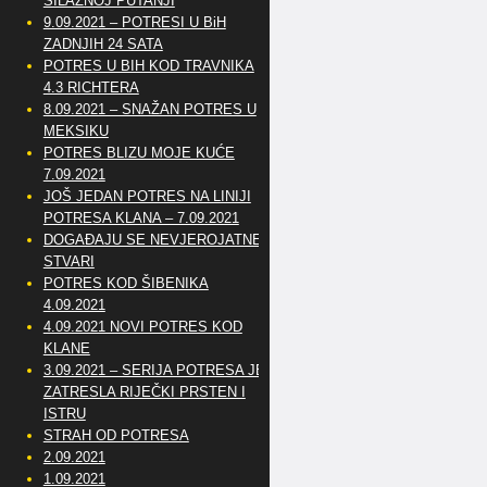
SILAZNOJ PUTANJI
9.09.2021 – POTRESI U BiH
ZADNJIH 24 SATA
POTRES U BIH KOD TRAVNIKA
4.3 RICHTERA
8.09.2021 – SNAŽAN POTRES U
MEKSIKU
POTRES BLIZU MOJE KUĆE
7.09.2021
JOŠ JEDAN POTRES NA LINIJI
POTRESA KLANA – 7.09.2021
DOGAĐAJU SE NEVJEROJATNE
STVARI
POTRES KOD ŠIBENIKA
4.09.2021
4.09.2021 NOVI POTRES KOD
KLANE
3.09.2021 – SERIJA POTRESA JE
ZATRESLA RIJEČKI PRSTEN I
ISTRU
STRAH OD POTRESA
2.09.2021
1.09.2021