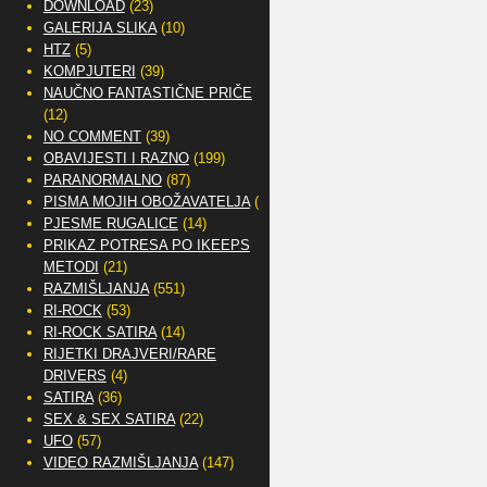
DOWNLOAD
(23)
GALERIJA SLIKA
(10)
HTZ
(5)
KOMPJUTERI
(39)
NAUČNO FANTASTIČNE PRIČE
(12)
NO COMMENT
(39)
OBAVIJESTI I RAZNO
(199)
PARANORMALNO
(87)
PISMA MOJIH OBOŽAVATELJA
(2)
PJESME RUGALICE
(14)
PRIKAZ POTRESA PO IKEEPS
METODI
(21)
RAZMIŠLJANJA
(551)
RI-ROCK
(53)
RI-ROCK SATIRA
(14)
RIJETKI DRAJVERI/RARE
DRIVERS
(4)
SATIRA
(36)
SEX & SEX SATIRA
(22)
UFO
(57)
VIDEO RAZMIŠLJANJA
(147)