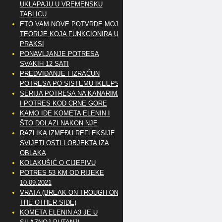
UKLAPAJU U VREMENSKU
TABLICU
ETO VAM NOVE POTVRDE MOJE
TEORIJE KOJA FUNKCIONIRA U
PRAKSI
PONAVLJANJE POTRESA
SVAKIH 12 SATI
PREDVIĐANJE I IZRAČUN
POTRESA PO SISTEMU IKEEPS
SERIJA POTRESA NA KANARIMA
I POTRES KOD CRNE GORE
KAMO IDE KOMETA ELENIN I
ŠTO DOLAZI NAKON NJE
RAZLIKA IZMEĐU REFLEKSIJE
SVIJETLOSTI I OBJEKTA IZA
OBLAKA
KOLAKUŠIĆ O CIJEPIVU
POTRES 53 KM OD RIJEKE
10.09.2021
VRATA (BREAK ON TROUGH ON
THE OTHER SIDE)
KOMETA ELENIN A3 JE U