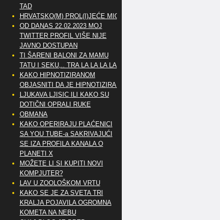
TAD
HRVATSKO(M) PROL(I)JEĆE MIG
OD DANAS 22.02.2023 MOJ
TWITTER PROFIL VIŠE NIJE
JAVNO DOSTUPAN
TI ŠARENI BALONI ZA MAMU
TATU I SEKU,.. TRA LA LA LA LA
KAKO HIPNOTIZIRANOM
OBJASNITI DA JE HIPNOTIZIRAN
LJUKAVA LJISIC ILI KAKO SU
DOTIČNI OPRALI RUKE
OBMANA
KAKO OPERIRAJU PLAĆENICI
SA YOU TUBE-a SAKRIVAJUĆI
SE IZA PROFILA KANALA O
PLANETI X
MOŽETE LI SI KUPITI NOVI
KOMPJUTER?
LAV U ZOOLOŠKOM VRTU
KAKO SE JE ZA SVETA TRI
KRALJA POJAVILA OGROMNA
KOMETA NA NEBU