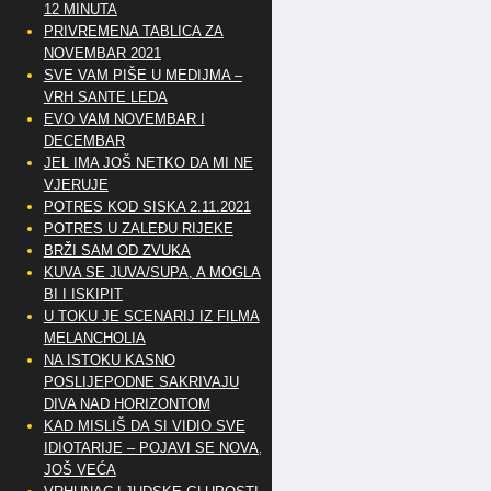
12 MINUTA
PRIVREMENA TABLICA ZA
NOVEMBAR 2021
SVE VAM PIŠE U MEDIJMA –
VRH SANTE LEDA
EVO VAM NOVEMBAR I
DECEMBAR
JEL IMA JOŠ NETKO DA MI NE
VJERUJE
POTRES KOD SISKA 2.11.2021
POTRES U ZALEĐU RIJEKE
BRŽI SAM OD ZVUKA
KUVA SE JUVA/SUPA, A MOGLA
BI I ISKIPIT
U TOKU JE SCENARIJ IZ FILMA
MELANCHOLIA
NA ISTOKU KASNO
POSLIJEPODNE SAKRIVAJU
DIVA NAD HORIZONTOM
KAD MISLIŠ DA SI VIDIO SVE
IDIOTARIJE – POJAVI SE NOVA,..
JOŠ VEĆA