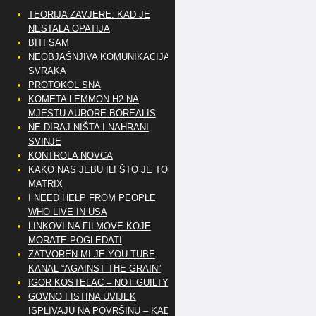
TEORIJA ZAVJERE: KAD JE
NESTALA OPATIJA
BITI SAM
NEOBJAŠNJIVA KOMUNIKACIJA
SVRAKA
PROTOKOL SNA
KOMETA LEMMON H2 NA
MJESTU AURORE BOREALIS
NE DIRAJ NIŠTA I NAHRANI
SVINJE
KONTROLA NOVCA
KAKO NAS JEBU ILI ŠTO JE TO
MATRIX
I NEED HELP FROM PEOPLE
WHO LIVE IN USA
LINKOVI NA FILMOVE KOJE
MORATE POGLEDATI
ZATVOREN MI JE YOU TUBE
KANAL “AGAINST THE GRAIN”
IGOR KOSTELAC – NOT GUILTY
GOVNO I ISTINA UVIJEK
ISPLIVAJU NA POVRŠINU – KAD