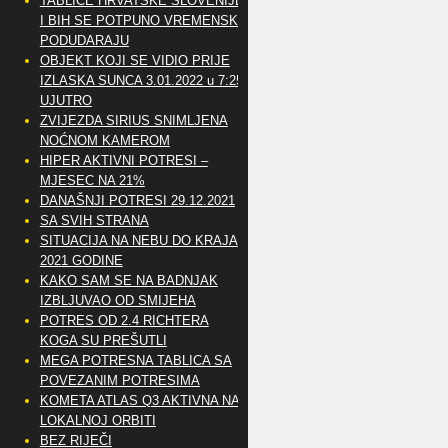
TABLICE HRVATSKE SLOVENIJE
I BIH SE POTPUNO VREMENSKI
PODUDARAJU
OBJEKT KOJI SE VIDIO PRIJE
IZLASKA SUNCA 3.01.2022 u 7:25
UJUTRO
ZVIJEZDA SIRIUS SNIMLJENA
NOĆNOM KAMEROM
HIPER AKTIVNI POTRESI –
MJESEC NA 21%
DANAŠNJI POTRESI 29.12.2021
SA SVIH STRANA
SITUACIJA NA NEBU DO KRAJA
2021 GODINE
KAKO SAM SE NA BADNJAK
IZBLJUVAO OD SMIJEHA
POTRES OD 2.4 RICHTERA
KOGA SU PREŠUTLI
MEGA POTRESNA TABLICA SA
POVEZANIM POTRESIMA
KOMETA ATLAS Q3 AKTIVNA NA
LOKALNOJ ORBITI
BEZ RIJEČI