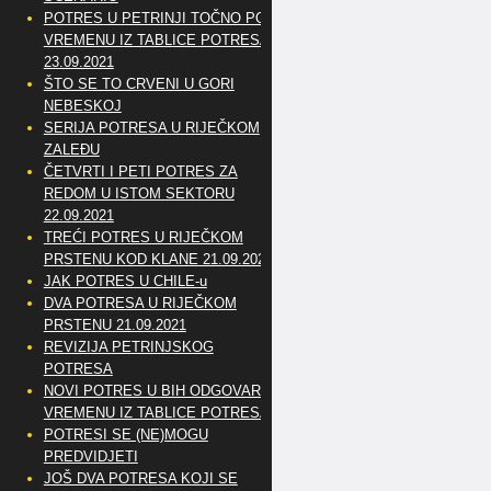
POTRES U PETRINJI TOČNO PO
VREMENU IZ TABLICE POTRESA
23.09.2021
ŠTO SE TO CRVENI U GORI
NEBESKOJ
SERIJA POTRESA U RIJEČKOM
ZALEĐU
ČETVRTI I PETI POTRES ZA
REDOM U ISTOM SEKTORU
22.09.2021
TREĆI POTRES U RIJEČKOM
PRSTENU KOD KLANE 21.09.2021
JAK POTRES U CHILE-u
DVA POTRESA U RIJEČKOM
PRSTENU 21.09.2021
REVIZIJA PETRINJSKOG
POTRESA
NOVI POTRES U BIH ODGOVARA
VREMENU IZ TABLICE POTRESA
POTRESI SE (NE)MOGU
PREDVIDJETI
JOŠ DVA POTRESA KOJI SE