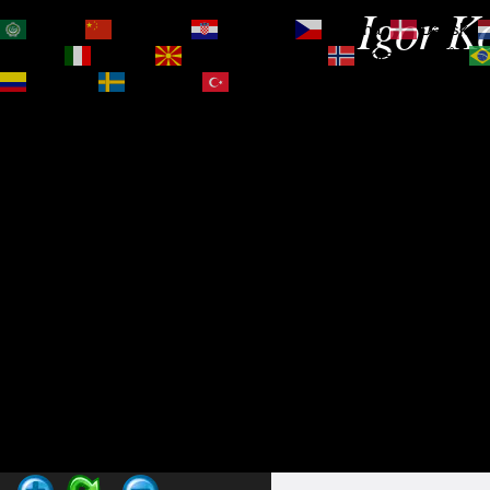
Igor Ko
العربية
简体中文
Hrvatski
Čeština‎
Dansk
Magyar
Italiano
Македонски јазик
Norsk bokmål
Español
Svenska
Türkçe