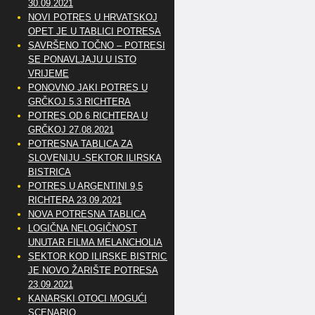
30.09.2021
NOVI POTRES U HRVATSKOJ
OPET JE U TABLICI POTRESA
SAVRŠENO TOČNO – POTRESI
SE PONAVLJAJU U ISTO
VRIJEME
PONOVNO JAKI POTRES U
GRČKOJ 5.3 RICHTERA
POTRES OD 6 RICHTERA U
GRČKOJ 27.08.2021
POTRESNA TABLICA ZA
SLOVENIJU -SEKTOR ILIRSKA
BISTRICA
POTRES U ARGENTINI 9,5
RICHTERA 23.09.2021
NOVA POTRESNA TABLICA
LOGIČNA NELOGIČNOST
UNUTAR FILMA MELANCHOLIA
SEKTOR KOD ILIRSKE BISTRICE
JE NOVO ŽARIŠTE POTRESA
23.09.2021
KANARSKI OTOCI MOGUĆI
SCENARIO