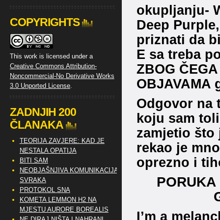
okupljanju-
COPYRIGHTS
Deep Purple,
priznati da b
E sa treba po
This work is licensed under a
ZBOG ČEGA 
Creative Commons Attribution-
Noncommercial-No Derivative Works
OBJAVAMA gu
3.0 Unported License
.
Odgovor na t
ZADNJIH 200
koju sam tol
ČLANAKA
zamjetio što 
TEORIJA ZAVJERE: KAD JE
rekao je mno
NESTALA OPATIJA
oprezno i ti
BITI SAM
NEOBJAŠNJIVA KOMUNIKACIJA
PORUKA 
SVRAKA
PROTOKOL SNA
KOMETA LEMMON H2 NA
MJESTU AURORE BOREALIS
I’m a melanc
NE DIRAJ NIŠTA I NAHRANI