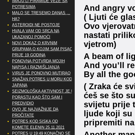
IMAJU LI PIRAMIDE VEZE SA
And angry vo
POTRESIMA
MALO SE TRESEMO DANAS ,..
( Ljuti će gl
HA?
Ovo vjerovatn
ASTEROIDI NE POSTOJE
HVALA VAM OD SRCA NA
nastati pril
UKAZANOJ POMOĆI
vjetrom)
NOVI DOKAZ O KRVNIM
GRUPAMA O KOJIM SAM PISAO
A beam of lig
PRIJE 19 GODINA
PONOVNA POTVRDA MOJIH
And you’ll r
NAPISA I RAZMIŠLJANJA
By all the g
VIRUS JE PONOVNO MUTIRAO
SNAŽAN POTRES U MORU KOD
( Zraka će svi
JAPANA
SEIZMOLOŠKA AKTIVNOST JE U
ćeš se što su
PORASTU KAO ŠTO SAM I
svijetu prije 
PREDVIDIO
OVO JE NAJVAŽNIJE DA
ljude koji su
PROČITATE
pripremiti na
POTRES KOD SISKA OD
KOMETE ELENIN 25.11.2021
Another man 
POTRES U 19:49 KONAČNO SE