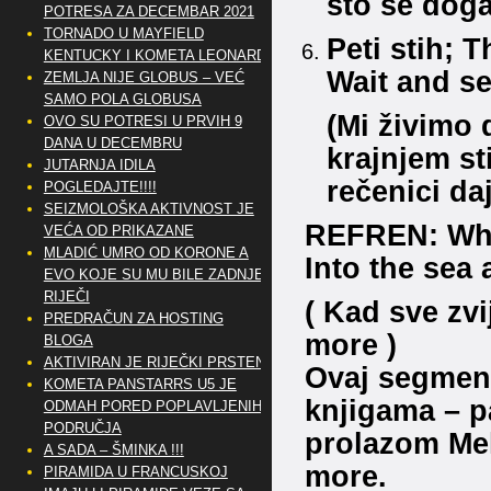
što se dog
POTRESA ZA DECEMBAR 2021
TORNADO U MAYFIELD
Peti stih; 
KENTUCKY I KOMETA LEONARD
Wait and se
ZEMLJA NIJE GLOBUS – VEĆ
SAMO POLA GLOBUSA
(Mi živimo 
OVO SU POTRESI U PRVIH 9
DANA U DECEMBRU
krajnjem sti
JUTARNJA IDILA
rečenici da
POGLEDAJTE!!!!
SEIZMOLOŠKA AKTIVNOST JE
REFREN: When
VEĆA OD PRIKAZANE
MLADIĆ UMRO OD KORONE A
Into the sea
EVO KOJE SU MU BILE ZADNJE
RIJEČI
( Kad sve zv
PREDRAČUN ZA HOSTING
more )
BLOGA
AKTIVIRAN JE RIJEČKI PRSTEN
Ovaj segment 
KOMETA PANSTARRS U5 JE
knjigama – p
ODMAH PORED POPLAVLJENIH
PODRUČJA
prolazom Mel
A SADA – ŠMINKA !!!
more.
PIRAMIDA U FRANCUSKOJ