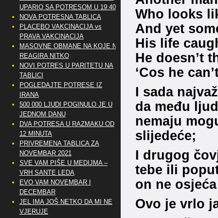
UPARIO SA POTRESOM U 19:40
Who looks li
NOVA POTRESNA TABLICA
And yet some
PLACEBO VAKCINACIJA vs
PRAVA VAKCINACIJA
His life caug
MASOVNE OBMANE NA KOJE NE
He doesn’t t
REAGIRA NITKO
NOVI POTRES U PARITETU NA
‘Cos he can’
TABLICI
POGLEDAJTE POTRESE IZ
I sada najvaž
IRANA
da među ljudi
500 000 LJUDI POGINULO JE U
JEDNOM DANU
nemaju moguć
DVA POTRESA U RAZMAKU OD
slijedeće;
12 MINUTA
PRIVREMENA TABLICA ZA
I drugog čovj
NOVEMBAR 2021
SVE VAM PIŠE U MEDIJMA –
tebe ili popu
VRH SANTE LEDA
on ne osjeća i
EVO VAM NOVEMBAR I
DECEMBAR
Ovo je vrlo j
JEL IMA JOŠ NETKO DA MI NE
VJERUJE