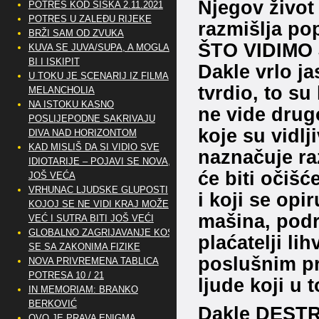
Njegov život
POTRES KOD SISKA 2.11.2021
POTRES U ZALEĐU RIJEKE
razmišlja po
BRŽI SAM OD ZVUKA
ŠTO VIDIMO J
KUVA SE JUVA/SUPA, A MOGLA
BI I ISKIPIT
Dakle vrlo ja
U TOKU JE SCENARIJ IZ FILMA
tvrdio, to su 
MELANCHOLIA
NA ISTOKU KASNO
ne vide drug
POSLIJEPODNE SAKRIVAJU
koje su vidlj
DIVA NAD HORIZONTOM
KAD MISLIŠ DA SI VIDIO SVE
naznačuje ra
IDIOTARIJE – POJAVI SE NOVA,..
će biti očiš
JOŠ VEĆA
VRHUNAC LJUDSKE GLUPOSTI
i koji se opi
KOJOJ SE NE VIDI KRAJ MOŽE
mašina, podrž
VEĆ I SUTRA BITI JOŠ VEĆI
GLOBALNO ZAGRIJAVANJE KOSI
plaćatelji li
SE SA ZAKONIMA FIZIKE
poslušnim pr
NOVA PRIVREMENA TABLICA
POTRESA 10 / 21
ljude koji u
IN MEMORIAM: BRANKO
BERKOVIĆ
Dakle DESTRO
OVO JE PRAVA ENIGMA