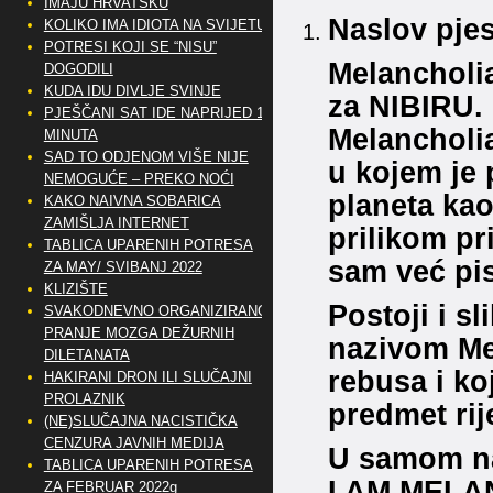
IMAJU HRVATSKU
Naslov pj
KOLIKO IMA IDIOTA NA SVIJETU?
POTRESI KOJI SE “NISU”
Melancholia
DOGODILI
KUDA IDU DIVLJE SVINJE
za NIBIRU. 
PJEŠČANI SAT IDE NAPRIJED 10
Melancholi
MINUTA
SAD TO ODJENOM VIŠE NIJE
u kojem je 
NEMOGUĆE – PREKO NOĆI
planeta kao
KAKO NAIVNA SOBARICA
ZAMIŠLJA INTERNET
prilikom pr
TABLICA UPARENIH POTRESA
sam već pi
ZA MAY/ SVIBANJ 2022
KLIZIŠTE
Postoji i s
SVAKODNEVNO ORGANIZIRANO
PRANJE MOZGA DEŽURNIH
nazivom Me
DILETANATA
rebusa i ko
HAKIRANI DRON ILI SLUČAJNI
PROLAZNIK
predmet rij
(NE)SLUČAJNA NACISTIČKA
CENZURA JAVNIH MEDIJA
U samom na
TABLICA UPARENIH POTRESA
I AM MELA
ZA FEBRUAR 2022g