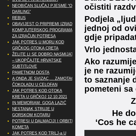
očistiti razd
NEOBIČAN SLUČAJ PJESME “OH
DARLING”
Podjela „ljud
REBUS
OBAVIJEST O PRIPREMI IZRADE
jednoj od ovi
KOMPJUTERSKOG PROGRAMA
gdje pripada
ZA IZRAČUN POTRESA
JAK POTRES U MORU KOD
Vrlo jednost
GRČKOG OTOKA CRETA
ŽELITE LI SE DOBRO NASMIJATI
Ako razumije
– UKOPČAJTE HRVATSKE
SUBTITLOVE
je ne razumij
PAMETNOM DOSTA
to saznanje d
A ONDA JE SVIZAC,… ZAMOTAO
ČOKOLADU U CELOFAN
pometeni sa 
JAK POTRES KOD OTOKA
KRETA U GRČKOJ 12.10.2021
Z
IN MEMORIAM: GOGA LAZIĆ
NESTANAK STRUJE U
He do
GORSKOM KOTARU
‘Cos he c
POTRESI U DALMACIJI I ORBITE
KOMETA
JAK POTRES KOD TRILJ-a U