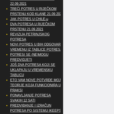
22.09.2021
TREĆI POTRES U RIJEČKOM
PRSTENU KOD KLANE 21.09.2021
JAK POTRES U CHILE-u
DVA POTRESA U RIJEČKOM
PRSTENU 21.09.2021
REVIZIJA PETRINJSKOG
POTRESA
NOVI POTRES U BIH ODGOVARA
VREMENU IZ TABLICE POTRESA
POTRESI SE (NE)MOGU
PREDVIDJETI
JOŠ DVA POTRESA KOJI SE
UKLAPAJU U VREMENSKU
TABLICU
ETO VAM NOVE POTVRDE MOJE
TEORIJE KOJA FUNKCIONIRA U
PRAKSI
PONAVLJANJE POTRESA
SVAKIH 12 SATI
PREDVIĐANJE I IZRAČUN
POTRESA PO SISTEMU IKEEPS