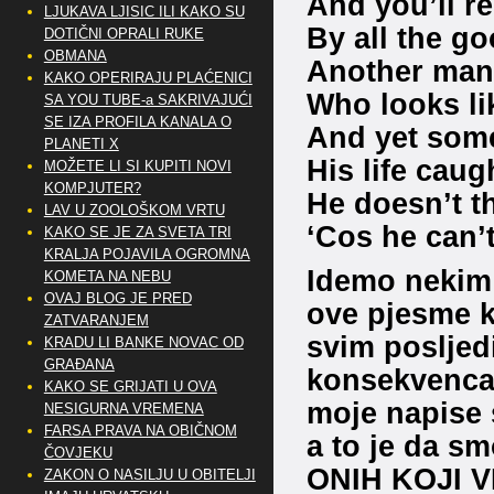
And you’ll r
LJUKAVA LJISIC ILI KAKO SU
By all the g
DOTIČNI OPRALI RUKE
OBMANA
Another man 
KAKO OPERIRAJU PLAĆENICI
Who looks li
SA YOU TUBE-a SAKRIVAJUĆI
SE IZA PROFILA KANALA O
And yet some
PLANETI X
His life caug
MOŽETE LI SI KUPITI NOVI
KOMPJUTER?
He doesn’t t
LAV U ZOOLOŠKOM VRTU
‘Cos he can’
KAKO SE JE ZA SVETA TRI
KRALJA POJAVILA OGROMNA
Idemo nekim 
KOMETA NA NEBU
OVAJ BLOG JE PRED
ove pjesme k
ZATVARANJEM
svim posljed
KRADU LI BANKE NOVAC OD
GRAĐANA
konsekvencam
KAKO SE GRIJATI U OVA
moje napise 
NESIGURNA VREMENA
FARSA PRAVA NA OBIČNOM
a to je da sm
ČOVJEKU
ONIH KOJI VI
ZAKON O NASILJU U OBITELJI