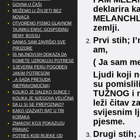
GOVNA U ČAŠI
deklarira ka
MOŽEMO LI ŽIVJETI BEZ
MELANCHLOL
NOVACA
OTVORENO PISMO GLAVNOM
zemlji.
TAJNIKU EMSC GOSPODINU
REMY BOSSU
Prvi stih; 
DANAS SAM ZAVRŠIO SVE
am,
PROZORE
55 NAJNOVIJIH DOKAZA DA
( Ja sam m
KOMETE UZROKUJU POTRESE
SJEVERNI PERU POGOĐEN
Ljudi koji 
JAKIM POTRESOM
..A SADA PRESUDA
su pomislil
(NEPRAVOMOĆNA)
TUŽNOG i m
KOLIKO JE DALEKO SUNCE I
KOLIKA JE NJEGOVA VELIČINA
leži čitav 
DA LI SI SE PREPOZNAO?
svijesnim l
KAKO IZAZVATI RAT U TRI
KORAKA
pjesme.
ZNAKOVI KOJI POKAZUJU
PRAVAC
Drugi stih;
POTRES KOD RIJEKE OD