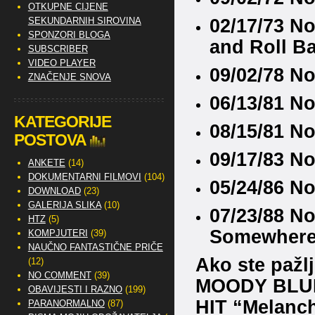
OTKUPNE CIJENE
02/17/73 No
SEKUNDARNIH SIROVINA
SPONZORI BLOGA
and Roll B
SUBSCRIBER
VIDEO PLAYER
09/02/78 No
ZNAČENJE SNOVA
06/13/81 N
KATEGORIJE
08/15/81 No
POSTOVA
09/17/83 No
ANKETE
(14)
DOKUMENTARNI FILMOVI
(104)
05/24/86 No
DOWNLOAD
(23)
GALERIJA SLIKA
(10)
07/23/88 No
HTZ
(5)
Somewher
KOMPJUTERI
(39)
NAUČNO FANTASTIČNE PRIČE
Ako ste pažlj
(12)
NO COMMENT
(39)
MOODY BLUES
OBAVIJESTI I RAZNO
(199)
HIT “Melanch
PARANORMALNO
(87)