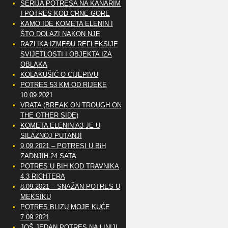
SERIJA POTRESA NA KANARIMA
I POTRES KOD CRNE GORE
KAMO IDE KOMETA ELENIN I
ŠTO DOLAZI NAKON NJE
RAZLIKA IZMEĐU REFLEKSIJE
SVIJETLOSTI I OBJEKTA IZA
OBLAKA
KOLAKUŠIĆ O CIJEPIVU
POTRES 53 KM OD RIJEKE
10.09.2021
VRATA (BREAK ON TROUGH ON
THE OTHER SIDE)
KOMETA ELENIN A3 JE U
SILAZNOJ PUTANJI
9.09.2021 – POTRESI U BiH
ZADNJIH 24 SATA
POTRES U BIH KOD TRAVNIKA
4.3 RICHTERA
8.09.2021 – SNAŽAN POTRES U
MEKSIKU
POTRES BLIZU MOJE KUĆE
7.09.2021
JOŠ JEDAN POTRES NA LINIJI