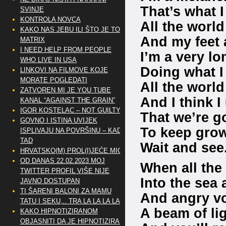
That’s what I
SVINJE
KONTROLA NOVCA
All the worl
KAKO NAS JEBU ILI ŠTO JE TO
And my feet 
MATRIX
I NEED HELP FROM PEOPLE
I’m a very lo
WHO LIVE IN USA
Doing what I
LINKOVI NA FILMOVE KOJE
MORATE POGLEDATI
All the worl
ZATVOREN MI JE YOU TUBE
And I think I
KANAL “AGAINST THE GRAIN”
IGOR KOSTELAC – NOT GUILTY
That we’re g
GOVNO I ISTINA UVIJEK
To keep grow
ISPLIVAJU NA POVRŠINU – KAD
TAD
Wait and see
HRVATSKO(M) PROL(I)JEĆE MIG
OD DANAS 22.02.2023 MOJ
When all the 
TWITTER PROFIL VIŠE NIJE
Into the sea
JAVNO DOSTUPAN
TI ŠARENI BALONI ZA MAMU
And angry vo
TATU I SEKU,.. TRA LA LA LA LA
A beam of lig
KAKO HIPNOTIZIRANOM
OBJASNITI DA JE HIPNOTIZIRAN