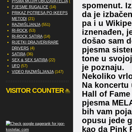
PISMA MOJIH OBOŽAVATELJA
(2)
spomenut. Iz
PJESME RUGALICE
(14)
da je izbače
PRIKAZ POTRESA PO IKEEPS
METODI
(21)
pa i u Wikip
RAZMIŠLJANJA
(551)
iznenađen, je
RI-ROCK
(53)
RI-ROCK SATIRA
(14)
došao sam d
RIJETKI DRAJVERI/RARE
pjesma siste
DRIVERS
(4)
SATIRA
(36)
tone u svojoj
SEX & SEX SATIRA
(22)
je poznaju.
UFO
(57)
VIDEO RAZMIŠLJANJA
(147)
Nekoliko vrlo
Na koncertu 
VISITOR COUNTER
Hall of Fame
pjesma MELA
bih vam poja
opusu jede g
kao da Pink 