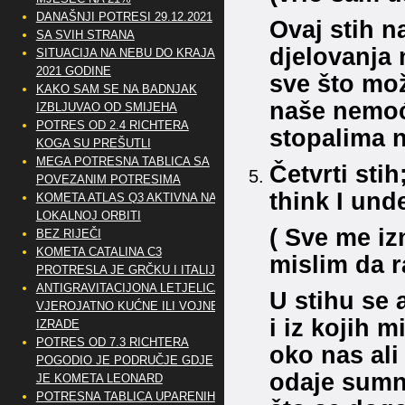
DANAŠNJI POTRESI 29.12.2021
Ovaj stih 
SA SVIH STRANA
djelovanja 
SITUACIJA NA NEBU DO KRAJA
2021 GODINE
sve što mož
KAKO SAM SE NA BADNJAK
naše nemoć
IZBLJUVAO OD SMIJEHA
POTRES OD 2.4 RICHTERA
stopalima n
KOGA SU PREŠUTLI
MEGA POTRESNA TABLICA SA
Četvrti sti
POVEZANIM POTRESIMA
think I und
KOMETA ATLAS Q3 AKTIVNA NA
LOKALNOJ ORBITI
( Sve me iz
BEZ RIJEČI
KOMETA CATALINA C3
mislim da 
PROTRESLA JE GRČKU I ITALIJU
ANTIGRAVITACIJONA LETJELICA
U stihu se 
VJEROJATNO KUĆNE ILI VOJNE
i iz kojih 
IZRADE
POTRES OD 7.3 RICHTERA
oko nas ali
POGODIO JE PODRUČJE GDJE
odaje sumn
JE KOMETA LEONARD
POTRESNA TABLICA UPARENIH