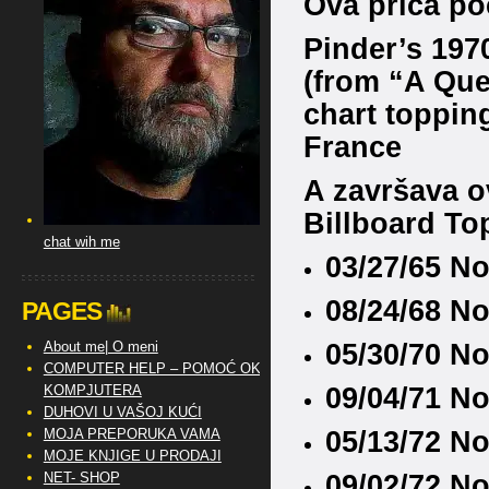
Ova priča po
Pinder’s 197
(from “A Que
chart topping
France
A završava o
Billboard To
chat wih me
03/27/65 N
08/24/68 N
PAGES
05/30/70 No
About me| O meni
COMPUTER HELP – POMOĆ OKO
09/04/71 No
KOMPJUTERA
DUHOVI U VAŠOJ KUĆI
05/13/72 No
MOJA PREPORUKA VAMA
MOJE KNJIGE U PRODAJI
09/02/72 No
NET- SHOP