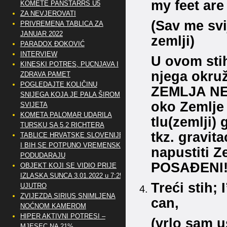
my feet are
KOMETE PANSTARRS U5
ZA NEVJEROVATI
(Sav me svi
PRIVREMENA TABLICA ZA
JANUAR 2022
zemlji)
PARADOX ĐOKOVIĆ
INTERVIEW
U ovom stih
KINESKI POTRES, PUCNJAVA I
njega okruž
ZDRAVA PAMET
POGLEDAJTE KOLIČINU
ZEMLJA NE
SNIJEGA KOJA JE PALA ŠIROM
oko Zemlje 
SVIJETA
KOMETA PALOMAR UDARILA
tlu(zemlji) 
TURSKU SA 5.2 RICHTERA
tkz. gravit
TABLICE HRVATSKE SLOVENIJE
I BIH SE POTPUNO VREMENSKI
napustiti Z
PODUDARAJU
POSAĐENI!
OBJEKT KOJI SE VIDIO PRIJE
IZLASKA SUNCA 3.01.2022 u 7:25
Treći stih;
UJUTRO
ZVIJEZDA SIRIUS SNIMLJENA
can,
NOĆNOM KAMEROM
HIPER AKTIVNI POTRESI –
(vrlo sam u
MJESEC NA 21%