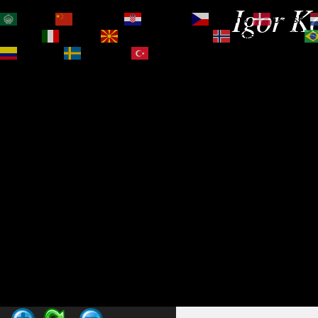
Igor Ko
العربية
简体中文
Hrvatski
Čeština‎
Dansk
Magyar
Italiano
Македонски јазик
Norsk bokmål
Español
Svenska
Türkçe