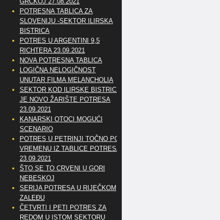
GRČKOJ 27.08.2021
POTRESNA TABLICA ZA
SLOVENIJU -SEKTOR ILIRSKA
BISTRICA
POTRES U ARGENTINI 9,5
RICHTERA 23.09.2021
NOVA POTRESNA TABLICA
LOGIČNA NELOGIČNOST
UNUTAR FILMA MELANCHOLIA
SEKTOR KOD ILIRSKE BISTRICE
JE NOVO ŽARIŠTE POTRESA
23.09.2021
KANARSKI OTOCI MOGUĆI
SCENARIO
POTRES U PETRINJI TOČNO PO
VREMENU IZ TABLICE POTRESA
23.09.2021
ŠTO SE TO CRVENI U GORI
NEBESKOJ
SERIJA POTRESA U RIJEČKOM
ZALEĐU
ČETVRTI I PETI POTRES ZA
REDOM U ISTOM SEKTORU