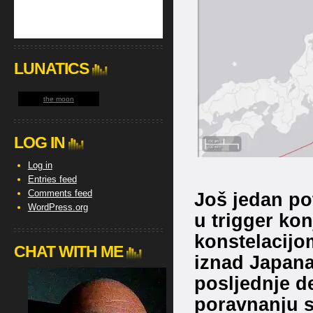
LUNATICS
the moon
LOG IN
Log in
Entries feed
Comments feed
Još jedan p
WordPress.org
u trigger ko
konstelacijom
CHAT WITH ME
iznad Japana
posljednje de
poravnanju 