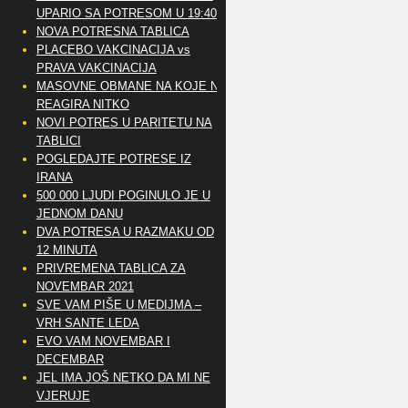
UPARIO SA POTRESOM U 19:40
NOVA POTRESNA TABLICA
PLACEBO VAKCINACIJA vs
PRAVA VAKCINACIJA
MASOVNE OBMANE NA KOJE NE
REAGIRA NITKO
NOVI POTRES U PARITETU NA
TABLICI
POGLEDAJTE POTRESE IZ
IRANA
500 000 LJUDI POGINULO JE U
JEDNOM DANU
DVA POTRESA U RAZMAKU OD
12 MINUTA
PRIVREMENA TABLICA ZA
NOVEMBAR 2021
SVE VAM PIŠE U MEDIJMA –
VRH SANTE LEDA
EVO VAM NOVEMBAR I
DECEMBAR
JEL IMA JOŠ NETKO DA MI NE
VJERUJE