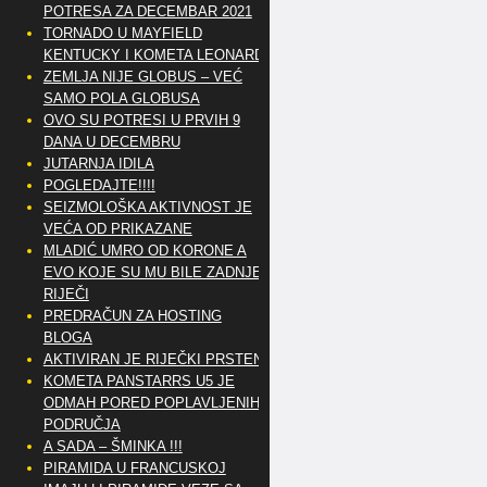
POTRESA ZA DECEMBAR 2021
TORNADO U MAYFIELD
KENTUCKY I KOMETA LEONARD
ZEMLJA NIJE GLOBUS – VEĆ
SAMO POLA GLOBUSA
OVO SU POTRESI U PRVIH 9
DANA U DECEMBRU
JUTARNJA IDILA
POGLEDAJTE!!!!
SEIZMOLOŠKA AKTIVNOST JE
VEĆA OD PRIKAZANE
MLADIĆ UMRO OD KORONE A
EVO KOJE SU MU BILE ZADNJE
RIJEČI
PREDRAČUN ZA HOSTING
BLOGA
AKTIVIRAN JE RIJEČKI PRSTEN
KOMETA PANSTARRS U5 JE
ODMAH PORED POPLAVLJENIH
PODRUČJA
A SADA – ŠMINKA !!!
PIRAMIDA U FRANCUSKOJ