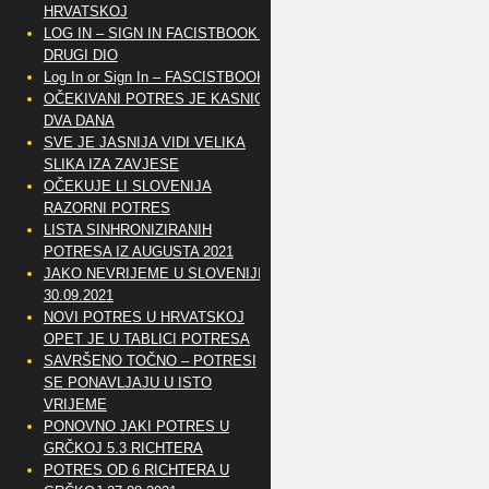
HRVATSKOJ
LOG IN – SIGN IN FACISTBOOK –
DRUGI DIO
Log In or Sign In – FASCISTBOOK
OČEKIVANI POTRES JE KASNIO
DVA DANA
SVE JE JASNIJA VIDI VELIKA
SLIKA IZA ZAVJESE
OČEKUJE LI SLOVENIJA
RAZORNI POTRES
LISTA SINHRONIZIRANIH
POTRESA IZ AUGUSTA 2021
JAKO NEVRIJEME U SLOVENIJI
30.09.2021
NOVI POTRES U HRVATSKOJ
OPET JE U TABLICI POTRESA
SAVRŠENO TOČNO – POTRESI
SE PONAVLJAJU U ISTO
VRIJEME
PONOVNO JAKI POTRES U
GRČKOJ 5.3 RICHTERA
POTRES OD 6 RICHTERA U