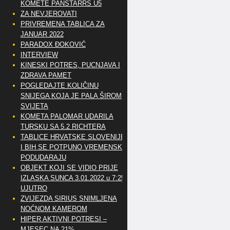
KOMETE PANSTARRS U5
ZA NEVJEROVATI
PRIVREMENA TABLICA ZA
JANUAR 2022
PARADOX ĐOKOVIĆ
INTERVIEW
KINESKI POTRES, PUCNJAVA I
ZDRAVA PAMET
POGLEDAJTE KOLIČINU
SNIJEGA KOJA JE PALA ŠIROM
SVIJETA
KOMETA PALOMAR UDARILA
TURSKU SA 5.2 RICHTERA
TABLICE HRVATSKE SLOVENIJE
I BIH SE POTPUNO VREMENSKI
PODUDARAJU
OBJEKT KOJI SE VIDIO PRIJE
IZLASKA SUNCA 3.01.2022 u 7:25
UJUTRO
ZVIJEZDA SIRIUS SNIMLJENA
NOĆNOM KAMEROM
HIPER AKTIVNI POTRESI –
MJESEC NA 21%