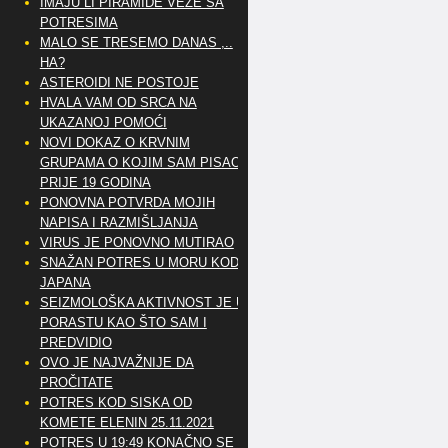
IMAJU LI PIRAMIDE VEZE SA
POTRESIMA
MALO SE TRESEMO DANAS ,..
HA?
ASTEROIDI NE POSTOJE
HVALA VAM OD SRCA NA
UKAZANOJ POMOĆI
NOVI DOKAZ O KRVNIM
GRUPAMA O KOJIM SAM PISAO
PRIJE 19 GODINA
PONOVNA POTVRDA MOJIH
NAPISA I RAZMIŠLJANJA
VIRUS JE PONOVNO MUTIRAO
SNAŽAN POTRES U MORU KOD
JAPANA
SEIZMOLOŠKA AKTIVNOST JE U
PORASTU KAO ŠTO SAM I
PREDVIDIO
OVO JE NAJVAŽNIJE DA
PROČITATE
POTRES KOD SISKA OD
KOMETE ELENIN 25.11.2021
POTRES U 19:49 KONAČNO SE