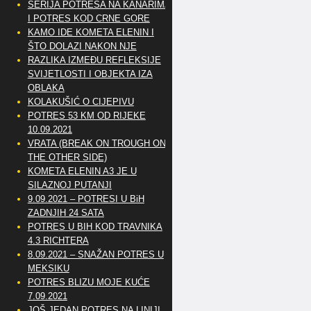
SERIJA POTRESA NA KANARIMA
I POTRES KOD CRNE GORE
KAMO IDE KOMETA ELENIN I
ŠTO DOLAZI NAKON NJE
RAZLIKA IZMEĐU REFLEKSIJE
SVIJETLOSTI I OBJEKTA IZA
OBLAKA
KOLAKUŠIĆ O CIJEPIVU
POTRES 53 KM OD RIJEKE
10.09.2021
VRATA (BREAK ON TROUGH ON
THE OTHER SIDE)
KOMETA ELENIN A3 JE U
SILAZNOJ PUTANJI
9.09.2021 – POTRESI U BiH
ZADNJIH 24 SATA
POTRES U BIH KOD TRAVNIKA
4.3 RICHTERA
8.09.2021 – SNAŽAN POTRES U
MEKSIKU
POTRES BLIZU MOJE KUĆE
7.09.2021
JOŠ JEDAN POTRES NA LINIJI