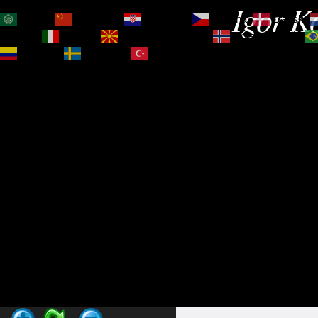
Igor Ko
العربية
简体中文
Hrvatski
Čeština‎
Dansk
Magyar
Italiano
Македонски јазик
Norsk bokmål
Español
Svenska
Türkçe