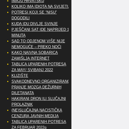
IMAJU HRVATSKU
KOLIKO IMA IDIOTA NA SVIJETU?
POTRESI KOJI SE “NISU”
DOGODILI
KUDA IDU DIVLJE SVINJE
PJEŠČANI SAT IDE NAPRIJED 10
MINUTA
SAD TO ODJENOM VIŠE NIJE
NEMOGUĆE – PREKO NOĆI
KAKO NAIVNA SOBARICA
ZAMIŠLJA INTERNET
TABLICA UPARENIH POTRESA
ZA MAY/ SVIBANJ 2022
KLIZIŠTE
SVAKODNEVNO ORGANIZIRANO
PRANJE MOZGA DEŽURNIH
DILETANATA
HAKIRANI DRON ILI SLUČAJNI
PROLAZNIK
(NE)SLUČAJNA NACISTIČKA
CENZURA JAVNIH MEDIJA
TABLICA UPARENIH POTRESA
ZA FEBRUAR 2022g