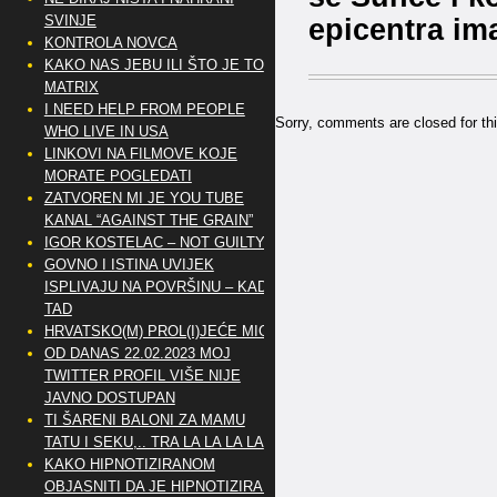
epicentra ima
SVINJE
KONTROLA NOVCA
KAKO NAS JEBU ILI ŠTO JE TO
MATRIX
I NEED HELP FROM PEOPLE
Sorry, comments are closed for thi
WHO LIVE IN USA
LINKOVI NA FILMOVE KOJE
MORATE POGLEDATI
ZATVOREN MI JE YOU TUBE
KANAL “AGAINST THE GRAIN”
IGOR KOSTELAC – NOT GUILTY
GOVNO I ISTINA UVIJEK
ISPLIVAJU NA POVRŠINU – KAD
TAD
HRVATSKO(M) PROL(I)JEĆE MIG
OD DANAS 22.02.2023 MOJ
TWITTER PROFIL VIŠE NIJE
JAVNO DOSTUPAN
TI ŠARENI BALONI ZA MAMU
TATU I SEKU,.. TRA LA LA LA LA
KAKO HIPNOTIZIRANOM
OBJASNITI DA JE HIPNOTIZIRAN