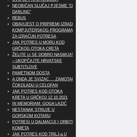
NEOBIČAN SLUČAJ PJESME “OH
DARLING”
REBUS
OBAVIJEST O PRIPREMI IZRADE
KOMPJUTERSKOG PROGRAMA
ZA IZRAČUN POTRESA
JAK POTRES U MORU KOD
GRČKOG OTOKA CRETA
ŽELITE LI SE DOBRO NASMIJATI
– UKOPČAJTE HRVATSKE
SUBTITLOVE
PAMETNOM DOSTA
A ONDA JE SVIZAC,… ZAMOTAO
ČOKOLADU U CELOFAN
JAK POTRES KOD OTOKA
KRETA U GRČKOJ 12.10.2021
IN MEMORIAM: GOGA LAZIĆ
NESTANAK STRUJE U
GORSKOM KOTARU
POTRESI U DALMACIJI I ORBITE
KOMETA
JAK POTRES KOD TRILJ-a U