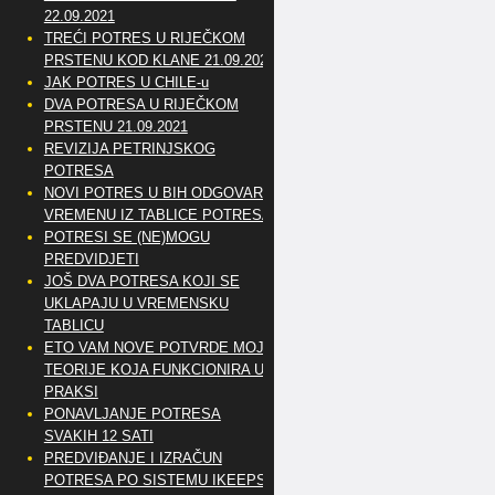
22.09.2021
TREĆI POTRES U RIJEČKOM
PRSTENU KOD KLANE 21.09.2021
JAK POTRES U CHILE-u
DVA POTRESA U RIJEČKOM
PRSTENU 21.09.2021
REVIZIJA PETRINJSKOG
POTRESA
NOVI POTRES U BIH ODGOVARA
VREMENU IZ TABLICE POTRESA
POTRESI SE (NE)MOGU
PREDVIDJETI
JOŠ DVA POTRESA KOJI SE
UKLAPAJU U VREMENSKU
TABLICU
ETO VAM NOVE POTVRDE MOJE
TEORIJE KOJA FUNKCIONIRA U
PRAKSI
PONAVLJANJE POTRESA
SVAKIH 12 SATI
PREDVIĐANJE I IZRAČUN
POTRESA PO SISTEMU IKEEPS