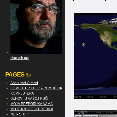
chat wih me
PAGES
About me| O meni
COMPUTER HELP – POMOĆ OKO
KOMPJUTERA
DUHOVI U VAŠOJ KUĆI
MOJA PREPORUKA VAMA
MOJE KNJIGE U PRODAJI
NET- SHOP