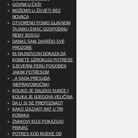
GOVNA U ČAŠI
MOŽEMO LI ŽIVJETI BEZ
NOVACA
OTVORENO PISMO GLAVNOM
TAJNIKU EMSC GOSPODINU
REMY BOSSU
DANAS SAM ZAVRŠIO SVE
PROZORE
55 NAJNOVIJIH DOKAZA DA
KOMETE UZROKUJU POTRESE
SJEVERNI PERU POGOĐEN
JAKIM POTRESOM
..A SADA PRESUDA
(NEPRAVOMOĆNA)
KOLIKO JE DALEKO SUNCE I
KOLIKA JE NJEGOVA VELIČINA
DA LI SI SE PREPOZNAO?
KAKO IZAZVATI RAT U TRI
KORAKA
ZNAKOVI KOJI POKAZUJU
PRAVAC
POTRES KOD RIJEKE OD