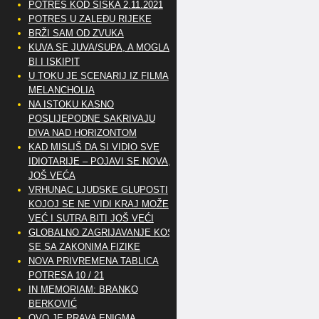
POTRES KOD SISKA 2.11.2021
POTRES U ZALEĐU RIJEKE
BRŽI SAM OD ZVUKA
KUVA SE JUVA/SUPA, A MOGLA
BI I ISKIPIT
U TOKU JE SCENARIJ IZ FILMA
MELANCHOLIA
NA ISTOKU KASNO
POSLIJEPODNE SAKRIVAJU
DIVA NAD HORIZONTOM
KAD MISLIŠ DA SI VIDIO SVE
IDIOTARIJE – POJAVI SE NOVA,..
JOŠ VEĆA
VRHUNAC LJUDSKE GLUPOSTI
KOJOJ SE NE VIDI KRAJ MOŽE
VEĆ I SUTRA BITI JOŠ VEĆI
GLOBALNO ZAGRIJAVANJE KOSI
SE SA ZAKONIMA FIZIKE
NOVA PRIVREMENA TABLICA
POTRESA 10 / 21
IN MEMORIAM: BRANKO
BERKOVIĆ
OVO JE PRAVA ENIGMA