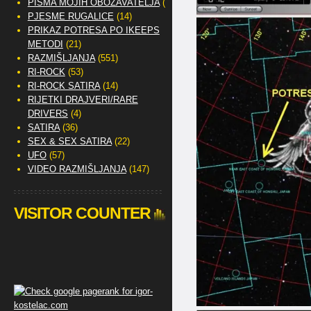
PISMA MOJIH OBOŽAVATELJA
(2)
PJESME RUGALICE
(14)
PRIKAZ POTRESA PO IKEEPS
METODI
(21)
RAZMIŠLJANJA
(551)
RI-ROCK
(53)
RI-ROCK SATIRA
(14)
RIJETKI DRAJVERI/RARE
DRIVERS
(4)
SATIRA
(36)
SEX & SEX SATIRA
(22)
UFO
(57)
VIDEO RAZMIŠLJANJA
(147)
VISITOR COUNTER