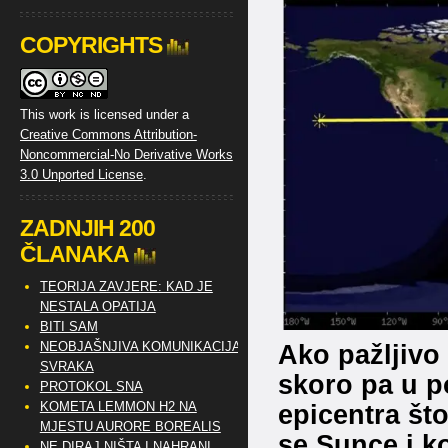
COPYRIGHTS
This work is licensed under a
Creative Commons Attribution-
Noncommercial-No Derivative Works
3.0 Unported License
.
ZADNJIH 200
ČLANAKA
TEORIJA ZAVJERE: KAD JE
NESTALA OPATIJA
BITI SAM
Ako pažljivo
NEOBJAŠNJIVA KOMUNIKACIJA
SVRAKA
skoro pa u 
PROTOKOL SNA
epicentra što
KOMETA LEMMON H2 NA
MJESTU AURORE BOREALIS
se Sunce i k
NE DIRAJ NIŠTA I NAHRANI