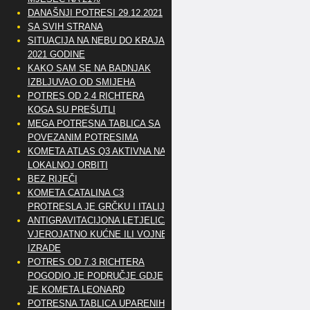
DANAŠNJI POTRESI 29.12.2021
SA SVIH STRANA
SITUACIJA NA NEBU DO KRAJA
2021 GODINE
KAKO SAM SE NA BADNJAK
IZBLJUVAO OD SMIJEHA
POTRES OD 2.4 RICHTERA
KOGA SU PREŠUTLI
MEGA POTRESNA TABLICA SA
POVEZANIM POTRESIMA
KOMETA ATLAS Q3 AKTIVNA NA
LOKALNOJ ORBITI
BEZ RIJEČI
KOMETA CATALINA C3
PROTRESLA JE GRČKU I ITALIJU
ANTIGRAVITACIJONA LETJELICA
VJEROJATNO KUĆNE ILI VOJNE
IZRADE
POTRES OD 7.3 RICHTERA
POGODIO JE PODRUČJE GDJE
JE KOMETA LEONARD
POTRESNA TABLICA UPARENIH