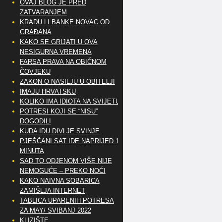
OVAJ BLOG JE PRED
ZATVARANJEM
KRADU LI BANKE NOVAC OD
GRAĐANA
KAKO SE GRIJATI U OVA
NESIGURNA VREMENA
FARSA PRAVA NA OBIČNOM
ČOVJEKU
ZAKON O NASILJU U OBITELJI
IMAJU HRVATSKU
KOLIKO IMA IDIOTA NA SVIJETU?
POTRESI KOJI SE “NISU”
DOGODILI
KUDA IDU DIVLJE SVINJE
PJEŠČANI SAT IDE NAPRIJED 10
MINUTA
SAD TO ODJENOM VIŠE NIJE
NEMOGUĆE – PREKO NOĆI
KAKO NAIVNA SOBARICA
ZAMIŠLJA INTERNET
TABLICA UPARENIH POTRESA
ZA MAY/ SVIBANJ 2022
KLIZIŠTE