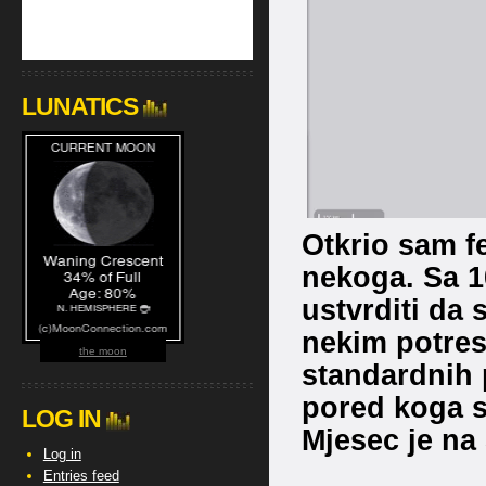
LUNATICS
Otkrio sam f
nekoga. Sa 
ustvrditi da 
nekim potres
the moon
standardnih 
pored koga s
LOG IN
Mjesec je na
Log in
Entries feed