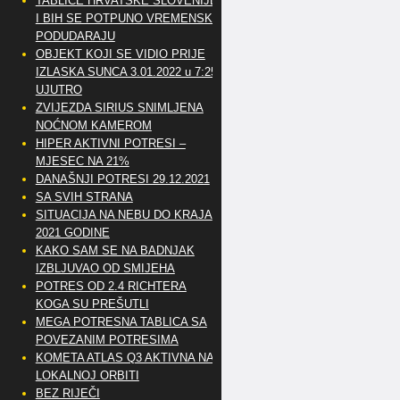
TABLICE HRVATSKE SLOVENIJE
I BIH SE POTPUNO VREMENSKI
PODUDARAJU
OBJEKT KOJI SE VIDIO PRIJE
IZLASKA SUNCA 3.01.2022 u 7:25
UJUTRO
ZVIJEZDA SIRIUS SNIMLJENA
NOĆNOM KAMEROM
HIPER AKTIVNI POTRESI –
MJESEC NA 21%
DANAŠNJI POTRESI 29.12.2021
SA SVIH STRANA
SITUACIJA NA NEBU DO KRAJA
2021 GODINE
KAKO SAM SE NA BADNJAK
IZBLJUVAO OD SMIJEHA
POTRES OD 2.4 RICHTERA
KOGA SU PREŠUTLI
MEGA POTRESNA TABLICA SA
POVEZANIM POTRESIMA
KOMETA ATLAS Q3 AKTIVNA NA
LOKALNOJ ORBITI
BEZ RIJEČI