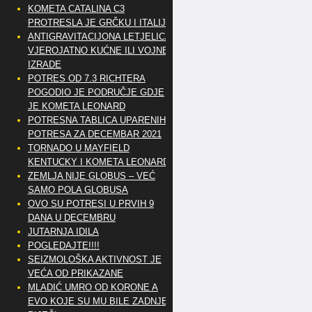
KOMETA CATALINA C3
PROTRESLA JE GRČKU I ITALIJU
ANTIGRAVITACIJONA LETJELICA
VJEROJATNO KUĆNE ILI VOJNE
IZRADE
POTRES OD 7.3 RICHTERA
POGODIO JE PODRUČJE GDJE
JE KOMETA LEONARD
POTRESNA TABLICA UPARENIH
POTRESA ZA DECEMBAR 2021
TORNADO U MAYFIELD
KENTUCKY I KOMETA LEONARD
ZEMLJA NIJE GLOBUS – VEĆ
SAMO POLA GLOBUSA
OVO SU POTRESI U PRVIH 9
DANA U DECEMBRU
JUTARNJA IDILA
POGLEDAJTE!!!!
SEIZMOLOŠKA AKTIVNOST JE
VEĆA OD PRIKAZANE
MLADIĆ UMRO OD KORONE A
EVO KOJE SU MU BILE ZADNJE