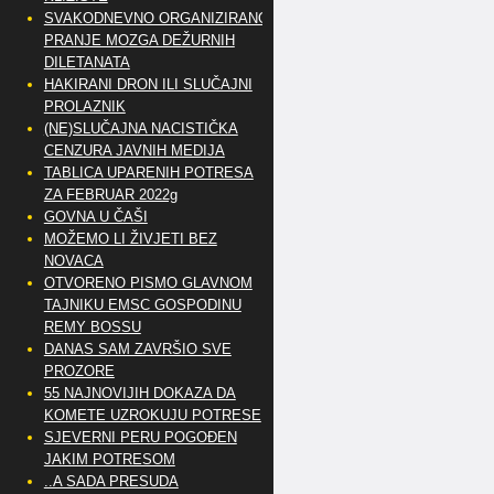
SVAKODNEVNO ORGANIZIRANO
PRANJE MOZGA DEŽURNIH
DILETANATA
HAKIRANI DRON ILI SLUČAJNI
PROLAZNIK
(NE)SLUČAJNA NACISTIČKA
CENZURA JAVNIH MEDIJA
TABLICA UPARENIH POTRESA
ZA FEBRUAR 2022g
GOVNA U ČAŠI
MOŽEMO LI ŽIVJETI BEZ
NOVACA
OTVORENO PISMO GLAVNOM
TAJNIKU EMSC GOSPODINU
REMY BOSSU
DANAS SAM ZAVRŠIO SVE
PROZORE
55 NAJNOVIJIH DOKAZA DA
KOMETE UZROKUJU POTRESE
SJEVERNI PERU POGOĐEN
JAKIM POTRESOM
..A SADA PRESUDA