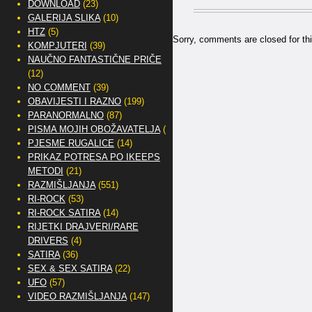
DOWNLOAD
(23)
GALERIJA SLIKA
(10)
HTZ
(5)
Sorry, comments are closed for thi
KOMPJUTERI
(39)
NAUČNO FANTASTIČNE PRIČE
(12)
NO COMMENT
(39)
OBAVIJESTI I RAZNO
(199)
PARANORMALNO
(87)
PISMA MOJIH OBOŽAVATELJA
(2)
PJESME RUGALICE
(14)
PRIKAZ POTRESA PO IKEEPS
METODI
(21)
RAZMIŠLJANJA
(551)
RI-ROCK
(53)
RI-ROCK SATIRA
(14)
RIJETKI DRAJVERI/RARE
DRIVERS
(4)
SATIRA
(36)
SEX & SEX SATIRA
(22)
UFO
(57)
VIDEO RAZMIŠLJANJA
(147)