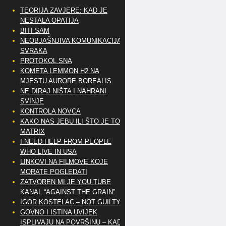
TEORIJA ZAVJERE: KAD JE
NESTALA OPATIJA
BITI SAM
NEOBJAŠNJIVA KOMUNIKACIJA
SVRAKA
PROTOKOL SNA
KOMETA LEMMON H2 NA
MJESTU AURORE BOREALIS
NE DIRAJ NIŠTA I NAHRANI
SVINJE
KONTROLA NOVCA
KAKO NAS JEBU ILI ŠTO JE TO
MATRIX
I NEED HELP FROM PEOPLE
WHO LIVE IN USA
LINKOVI NA FILMOVE KOJE
MORATE POGLEDATI
ZATVOREN MI JE YOU TUBE
KANAL “AGAINST THE GRAIN”
IGOR KOSTELAC – NOT GUILTY
GOVNO I ISTINA UVIJEK
ISPLIVAJU NA POVRŠINU – KAD