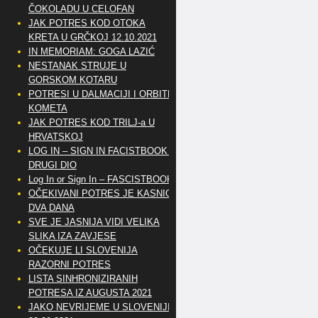
ČOKOLADU U CELOFAN
JAK POTRES KOD OTOKA
KRETA U GRČKOJ 12.10.2021
IN MEMORIAM: GOGA LAZIĆ
NESTANAK STRUJE U
GORSKOM KOTARU
POTRESI U DALMACIJI I ORBITE
KOMETA
JAK POTRES KOD TRILJ-a U
HRVATSKOJ
LOG IN – SIGN IN FACISTBOOK –
DRUGI DIO
Log In or Sign In – FASCISTBOOK
OČEKIVANI POTRES JE KASNIO
DVA DANA
SVE JE JASNIJA VIDI VELIKA
SLIKA IZA ZAVJESE
OČEKUJE LI SLOVENIJA
RAZORNI POTRES
LISTA SINHRONIZIRANIH
POTRESA IZ AUGUSTA 2021
JAKO NEVRIJEME U SLOVENIJI