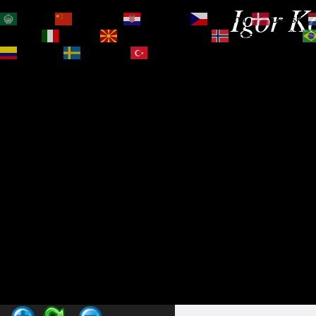
Igor Ko
العربية
简体中文
Hrvatski
Čeština‎
Dansk
Magyar
Italiano
Македонски јазик
Norsk bokmål
Español
Svenska
Türkçe