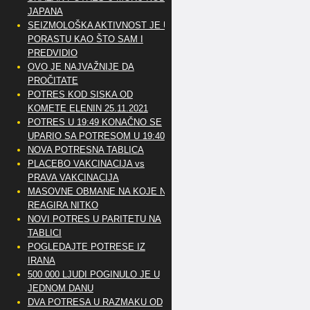
JAPANA
SEIZMOLOŠKA AKTIVNOST JE U
PORASTU KAO ŠTO SAM I
PREDVIDIO
OVO JE NAJVAŽNIJE DA
PROČITATE
POTRES KOD SISKA OD
KOMETE ELENIN 25.11.2021
POTRES U 19:49 KONAČNO SE
UPARIO SA POTRESOM U 19:40
NOVA POTRESNA TABLICA
PLACEBO VAKCINACIJA vs
PRAVA VAKCINACIJA
MASOVNE OBMANE NA KOJE NE
REAGIRA NITKO
NOVI POTRES U PARITETU NA
TABLICI
POGLEDAJTE POTRESE IZ
IRANA
500 000 LJUDI POGINULO JE U
JEDNOM DANU
DVA POTRESA U RAZMAKU OD