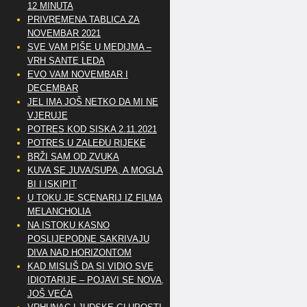
12 MINUTA
PRIVREMENA TABLICA ZA
NOVEMBAR 2021
SVE VAM PIŠE U MEDIJMA –
VRH SANTE LEDA
EVO VAM NOVEMBAR I
DECEMBAR
JEL IMA JOŠ NETKO DA MI NE
VJERUJE
POTRES KOD SISKA 2.11.2021
POTRES U ZALEĐU RIJEKE
BRŽI SAM OD ZVUKA
KUVA SE JUVA/SUPA, A MOGLA
BI I ISKIPIT
U TOKU JE SCENARIJ IZ FILMA
MELANCHOLIA
NA ISTOKU KASNO
POSLIJEPODNE SAKRIVAJU
DIVA NAD HORIZONTOM
KAD MISLIŠ DA SI VIDIO SVE
IDIOTARIJE – POJAVI SE NOVA,..
JOŠ VEĆA