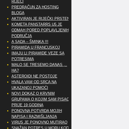
RIJEČI
PREDRAČUN ZA HOSTING
BLOGA
AKTIVIRAN JE RIJEČKI PRSTEN
KOMETA PANSTARRS U5 JE
ODMAH PORED POPLAVLJENIH
PODRUČJA
A SADA – ŠMINKA !!!
PIRAMIDA U FRANCUSKOJ
IMAJU LI PIRAMIDE VEZE SA
POTRESIMA
MALO SE TRESEMO DANAS ,..
HA?
ASTEROIDI NE POSTOJE
HVALA VAM OD SRCA NA
UKAZANOJ POMOĆI
NOVI DOKAZ O KRVNIM
GRUPAMA O KOJIM SAM PISAO
PRIJE 19 GODINA
PONOVNA POTVRDA MOJIH
NAPISA I RAZMIŠLJANJA
VIRUS JE PONOVNO MUTIRAO
SNAŽAN POTRES U MORU KOD