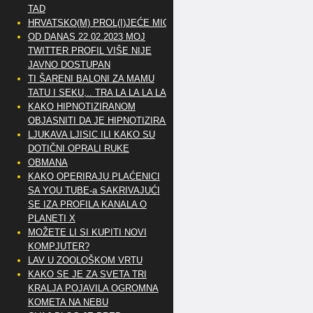
TAD
HRVATSKO(M) PROL(I)JEĆE MIG
OD DANAS 22.02.2023 MOJ
TWITTER PROFIL VIŠE NIJE
JAVNO DOSTUPAN
TI ŠARENI BALONI ZA MAMU
TATU I SEKU,.. TRA LA LA LA LA
KAKO HIPNOTIZIRANOM
OBJASNITI DA JE HIPNOTIZIRAN
LJUKAVA LJISIC ILI KAKO SU
DOTIČNI OPRALI RUKE
OBMANA
KAKO OPERIRAJU PLAĆENICI
SA YOU TUBE-a SAKRIVAJUĆI
SE IZA PROFILA KANALA O
PLANETI X
MOŽETE LI SI KUPITI NOVI
KOMPJUTER?
LAV U ZOOLOŠKOM VRTU
KAKO SE JE ZA SVETA TRI
KRALJA POJAVILA OGROMNA
KOMETA NA NEBU