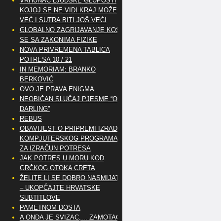
VRHUNAC LJUDSKE GLUPOSTI
KOJOJ SE NE VIDI KRAJ MOŽE
VEĆ I SUTRA BITI JOŠ VEĆI
GLOBALNO ZAGRIJAVANJE KOSI
SE SA ZAKONIMA FIZIKE
NOVA PRIVREMENA TABLICA
POTRESA 10 / 21
IN MEMORIAM: BRANKO
BERKOVIĆ
OVO JE PRAVA ENIGMA
NEOBIČAN SLUČAJ PJESME “OH
DARLING”
REBUS
OBAVIJEST O PRIPREMI IZRADE
KOMPJUTERSKOG PROGRAMA
ZA IZRAČUN POTRESA
JAK POTRES U MORU KOD
GRČKOG OTOKA CRETA
ŽELITE LI SE DOBRO NASMIJATI
– UKOPČAJTE HRVATSKE
SUBTITLOVE
PAMETNOM DOSTA
A ONDA JE SVIZAC,… ZAMOTAO