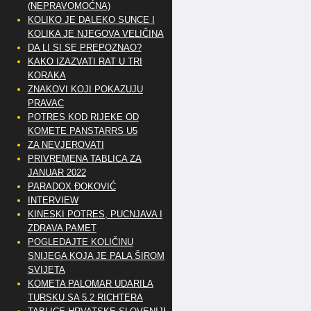
(NEPRAVOMOĆNA)
KOLIKO JE DALEKO SUNCE I
KOLIKA JE NJEGOVA VELIČINA
DA LI SI SE PREPOZNAO?
KAKO IZAZVATI RAT U TRI
KORAKA
ZNAKOVI KOJI POKAZUJU
PRAVAC
POTRES KOD RIJEKE OD
KOMETE PANSTARRS U5
ZA NEVJEROVATI
PRIVREMENA TABLICA ZA
JANUAR 2022
PARADOX ĐOKOVIĆ
INTERVIEW
KINESKI POTRES, PUCNJAVA I
ZDRAVA PAMET
POGLEDAJTE KOLIČINU
SNIJEGA KOJA JE PALA ŠIROM
SVIJETA
KOMETA PALOMAR UDARILA
TURSKU SA 5.2 RICHTERA