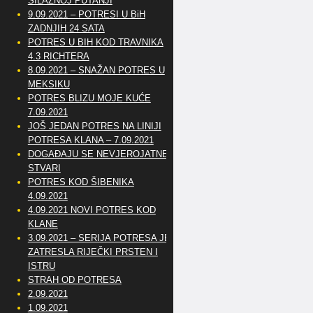
SILAZNOJ PUTANJI
9.09.2021 – POTRESI U BiH
ZADNJIH 24 SATA
POTRES U BIH KOD TRAVNIKA
4.3 RICHTERA
8.09.2021 – SNAŽAN POTRES U
MEKSIKU
POTRES BLIZU MOJE KUĆE
7.09.2021
JOŠ JEDAN POTRES NA LINIJI
POTRESA KLANA – 7.09.2021
DOGAĐAJU SE NEVJEROJATNE
STVARI
POTRES KOD ŠIBENIKA
4.09.2021
4.09.2021 NOVI POTRES KOD
KLANE
3.09.2021 – SERIJA POTRESA JE
ZATRESLA RIJEČKI PRSTEN I
ISTRU
STRAH OD POTRESA
2.09.2021
1.09.2021