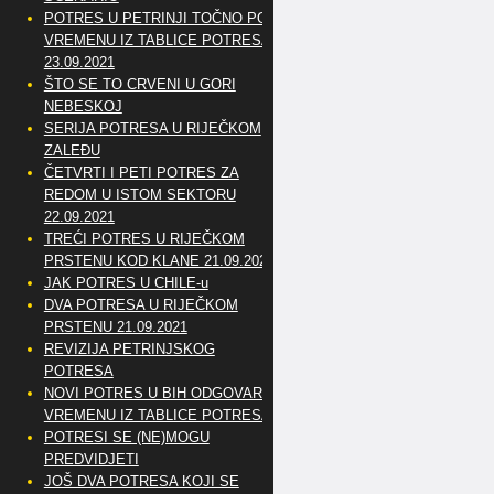
POTRES U PETRINJI TOČNO PO
VREMENU IZ TABLICE POTRESA
23.09.2021
ŠTO SE TO CRVENI U GORI
NEBESKOJ
SERIJA POTRESA U RIJEČKOM
ZALEĐU
ČETVRTI I PETI POTRES ZA
REDOM U ISTOM SEKTORU
22.09.2021
TREĆI POTRES U RIJEČKOM
PRSTENU KOD KLANE 21.09.2021
JAK POTRES U CHILE-u
DVA POTRESA U RIJEČKOM
PRSTENU 21.09.2021
REVIZIJA PETRINJSKOG
POTRESA
NOVI POTRES U BIH ODGOVARA
VREMENU IZ TABLICE POTRESA
POTRESI SE (NE)MOGU
PREDVIDJETI
JOŠ DVA POTRESA KOJI SE