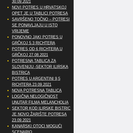
30.09.2021
NOVI POTRES U HRVATSKOJ
OPET JE U TABLICI POTRESA
SAVRŠENO TOČNO – POTRESI
SE PONAVLJAJU U ISTO
VRIJEME
PONOVNO JAKI POTRES U
GRČKOJ 5.3 RICHTERA
POTRES OD 6 RICHTERA U
GRČKOJ 27.08.2021
POTRESNA TABLICA ZA
SLOVENIJU -SEKTOR ILIRSKA
BISTRICA
POTRES U ARGENTINI 9,5
RICHTERA 23.09.2021
NOVA POTRESNA TABLICA
LOGIČNA NELOGIČNOST
UNUTAR FILMA MELANCHOLIA
SEKTOR KOD ILIRSKE BISTRICE
JE NOVO ŽARIŠTE POTRESA
23.09.2021
KANARSKI OTOCI MOGUĆI
SCENARIO