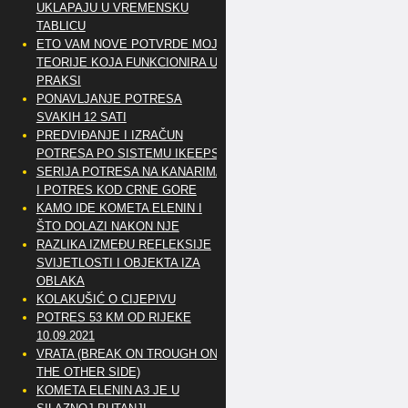
UKLAPAJU U VREMENSKU
TABLICU
ETO VAM NOVE POTVRDE MOJE
TEORIJE KOJA FUNKCIONIRA U
PRAKSI
PONAVLJANJE POTRESA
SVAKIH 12 SATI
PREDVIĐANJE I IZRAČUN
POTRESA PO SISTEMU IKEEPS
SERIJA POTRESA NA KANARIMA
I POTRES KOD CRNE GORE
KAMO IDE KOMETA ELENIN I
ŠTO DOLAZI NAKON NJE
RAZLIKA IZMEĐU REFLEKSIJE
SVIJETLOSTI I OBJEKTA IZA
OBLAKA
KOLAKUŠIĆ O CIJEPIVU
POTRES 53 KM OD RIJEKE
10.09.2021
VRATA (BREAK ON TROUGH ON
THE OTHER SIDE)
KOMETA ELENIN A3 JE U