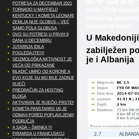
an “8” (out of 9)
POTRESA ZA DECEMBAR 2021
orbit. This classi
TORNADO U MAYFIELD
KENTUCKY I KOMETA LEONARD
crossing asteroid
ZEMLJA NIJE GLOBUS – VEĆ
danger to Earth.
SAMO POLA GLOBUSA
OVO SU POTRESI U PRVIH 9
U Makedoniji
DANA U DECEMBRU
JUTARNJA IDILA
zabilježen po
POGLEDAJTE!!!!
je i Albanija
SEIZMOLOŠKA AKTIVNOST JE
VEĆA OD PRIKAZANE
MLADIĆ UMRO OD KORONE A
EVO KOJE SU MU BILE ZADNJE
RIJEČI
PREDRAČUN ZA HOSTING
BLOGA
AKTIVIRAN JE RIJEČKI PRSTEN
KOMETA PANSTARRS U5 JE
ODMAH PORED POPLAVLJENIH
PODRUČJA
A SADA – ŠMINKA !!!
PIRAMIDA U FRANCUSKOJ