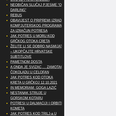
NEOBIČAN SLUČAJ PJESME “OH
DARLING”
REBUS
OBAVIJEST O PRIPREMI IZRADE
KOMPJUTERSKOG PROGRAMA
ZA IZRAČUN POTRESA
JAK POTRES U MORU KOD
GRČKOG OTOKA CRETA
ŽELITE LI SE DOBRO NASMIJATI
– UKOPČAJTE HRVATSKE
SUBTITLOVE
PAMETNOM DOSTA
A ONDA JE SVIZAC,… ZAMOTAO
ČOKOLADU U CELOFAN
JAK POTRES KOD OTOKA
KRETA U GRČKOJ 12.10.2021
IN MEMORIAM: GOGA LAZIĆ
NESTANAK STRUJE U
GORSKOM KOTARU
POTRESI U DALMACIJI I ORBITE
KOMETA
JAK POTRES KOD TRILJ-a U