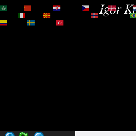
Igor Ko
العربية
简体中文
Hrvatski
Čeština‎
Dansk
Magyar
Italiano
Македонски јазик
Norsk bokmål
Español
Svenska
Türkçe