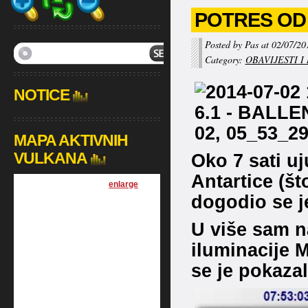
POTRES OD 
Posted by Pas at 02/07/20
Category:
OBAVIJESTI I
NOTICE
MAPA AKTIVNIH
VULKANA
Oko 7 sati u
Antartice (št
[
enlarge
]
dogodio se je
U više sam n
iluminacije 
se je pokaza