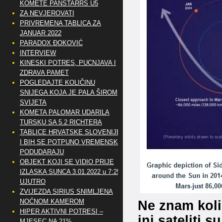
KOMETE PANSTARRS U5
ZA NEVJEROVATI
PRIVREMENA TABLICA ZA
JANUAR 2022
PARADOX ĐOKOVIĆ
INTERVIEW
KINESKI POTRES, PUCNJAVA I
ZDRAVA PAMET
POGLEDAJTE KOLIČINU
SNIJEGA KOJA JE PALA ŠIROM
SVIJETA
KOMETA PALOMAR UDARILA
TURSKU SA 5.2 RICHTERA
TABLICE HRVATSKE SLOVENIJE
I BIH SE POTPUNO VREMENSKI
PODUDARAJU
OBJEKT KOJI SE VIDIO PRIJE
IZLASKA SUNCA 3.01.2022 u 7:25
UJUTRO
ZVIJEZDA SIRIUS SNIMLJENA
Ne znam koli
NOĆNOM KAMEROM
HIPER AKTIVNI POTRESI –
ini sateliti 
MJESEC NA 21%