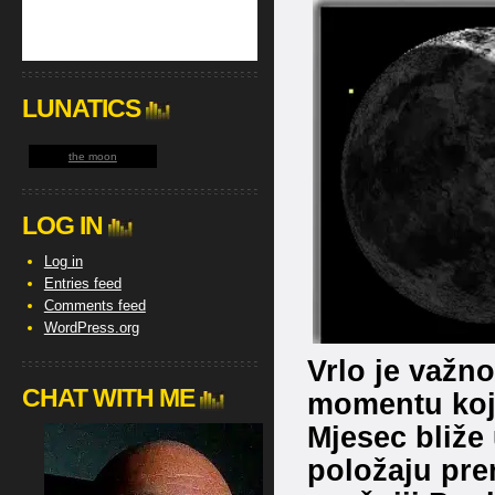
LUNATICS
the moon
LOG IN
Log in
Entries feed
Comments feed
WordPress.org
Vrlo je važn
CHAT WITH ME
momentu koji
Mjesec bliže
položaju pre