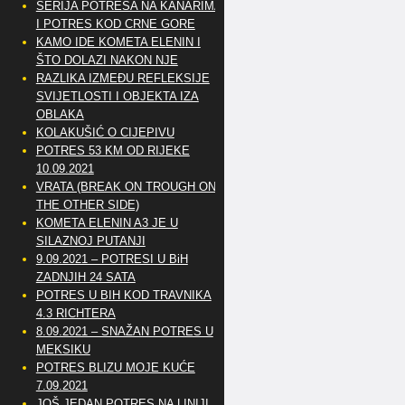
SERIJA POTRESA NA KANARIMA
I POTRES KOD CRNE GORE
KAMO IDE KOMETA ELENIN I
ŠTO DOLAZI NAKON NJE
RAZLIKA IZMEĐU REFLEKSIJE
SVIJETLOSTI I OBJEKTA IZA
OBLAKA
KOLAKUŠIĆ O CIJEPIVU
POTRES 53 KM OD RIJEKE
10.09.2021
VRATA (BREAK ON TROUGH ON
THE OTHER SIDE)
KOMETA ELENIN A3 JE U
SILAZNOJ PUTANJI
9.09.2021 – POTRESI U BiH
ZADNJIH 24 SATA
POTRES U BIH KOD TRAVNIKA
4.3 RICHTERA
8.09.2021 – SNAŽAN POTRES U
MEKSIKU
POTRES BLIZU MOJE KUĆE
7.09.2021
JOŠ JEDAN POTRES NA LINIJI