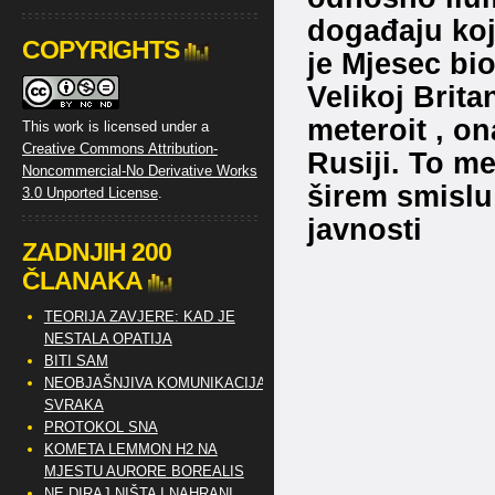
događaju koj
COPYRIGHTS
je Mjesec bi
Velikoj Brit
meteroit , on
This work is licensed under a
Creative Commons Attribution-
Rusiji. To me
Noncommercial-No Derivative Works
širem smislu
3.0 Unported License
.
javnosti
ZADNJIH 200
ČLANAKA
TEORIJA ZAVJERE: KAD JE
NESTALA OPATIJA
BITI SAM
NEOBJAŠNJIVA KOMUNIKACIJA
SVRAKA
PROTOKOL SNA
KOMETA LEMMON H2 NA
MJESTU AURORE BOREALIS
NE DIRAJ NIŠTA I NAHRANI