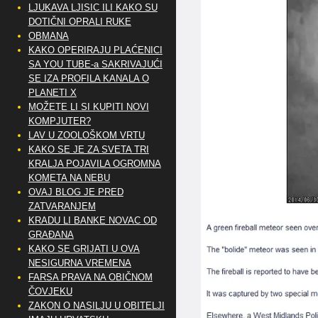
LJUKAVA LJISIC ILI KAKO SU
DOTIČNI OPRALI RUKE
OBMANA
KAKO OPERIRAJU PLAĆENICI
SA YOU TUBE-a SAKRIVAJUĆI
SE IZA PROFILA KANALA O
PLANETI X
MOŽETE LI SI KUPITI NOVI
KOMPJUTER?
LAV U ZOOLOŠKOM VRTU
KAKO SE JE ZA SVETA TRI
KRALJA POJAVILA OGROMNA
KOMETA NA NEBU
OVAJ BLOG JE PRED
ZATVARANJEM
KRADU LI BANKE NOVAC OD
GRAĐANA
KAKO SE GRIJATI U OVA
NESIGURNA VREMENA
FARSA PRAVA NA OBIČNOM
ČOVJEKU
ZAKON O NASILJU U OBITELJI