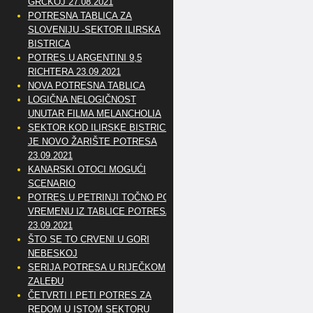
GRČKOJ 27.08.2021
POTRESNA TABLICA ZA
SLOVENIJU -SEKTOR ILIRSKA
BISTRICA
POTRES U ARGENTINI 9,5
RICHTERA 23.09.2021
NOVA POTRESNA TABLICA
LOGIČNA NELOGIČNOST
UNUTAR FILMA MELANCHOLIA
SEKTOR KOD ILIRSKE BISTRICE
JE NOVO ŽARIŠTE POTRESA
23.09.2021
KANARSKI OTOCI MOGUĆI
SCENARIO
POTRES U PETRINJI TOČNO PO
VREMENU IZ TABLICE POTRESA
23.09.2021
ŠTO SE TO CRVENI U GORI
NEBESKOJ
SERIJA POTRESA U RIJEČKOM
ZALEĐU
ČETVRTI I PETI POTRES ZA
REDOM U ISTOM SEKTORU