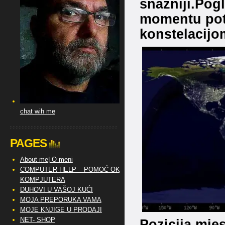
snažniji.Pog
momentu potr
konstelacijo
chat wih me
PAGES
About me| O meni
COMPUTER HELP – POMOĆ OKO
KOMPJUTERA
DUHOVI U VAŠOJ KUĆI
MOJA PREPORUKA VAMA
MOJE KNJIGE U PRODAJI
NET- SHOP
Pozicija mje