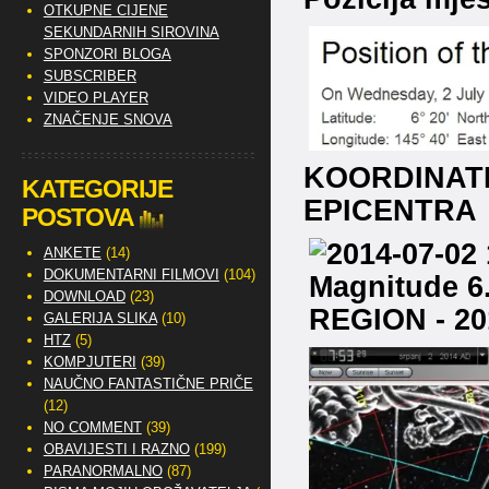
OTKUPNE CIJENE
SEKUNDARNIH SIROVINA
SPONZORI BLOGA
SUBSCRIBER
VIDEO PLAYER
ZNAČENJE SNOVA
KOORDINAT
KATEGORIJE
EPICENTRA
POSTOVA
ANKETE
(14)
DOKUMENTARNI FILMOVI
(104)
DOWNLOAD
(23)
GALERIJA SLIKA
(10)
HTZ
(5)
KOMPJUTERI
(39)
NAUČNO FANTASTIČNE PRIČE
(12)
NO COMMENT
(39)
OBAVIJESTI I RAZNO
(199)
PARANORMALNO
(87)