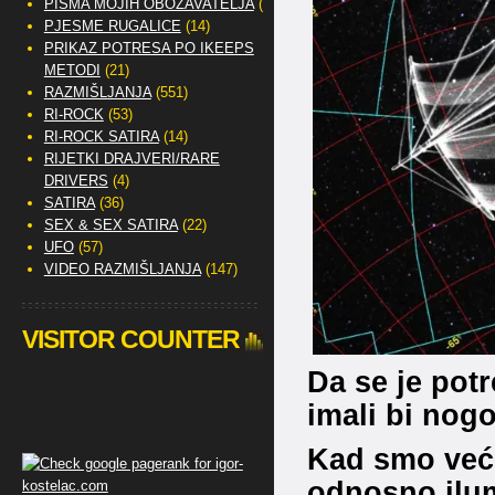
PISMA MOJIH OBOŽAVATELJA
(2)
PJESME RUGALICE
(14)
PRIKAZ POTRESA PO IKEEPS
METODI
(21)
RAZMIŠLJANJA
(551)
RI-ROCK
(53)
RI-ROCK SATIRA
(14)
RIJETKI DRAJVERI/RARE
DRIVERS
(4)
SATIRA
(36)
SEX & SEX SATIRA
(22)
UFO
(57)
VIDEO RAZMIŠLJANJA
(147)
VISITOR COUNTER
Da se je pot
imali bi nogo
Kad smo već
odnosno ilumi