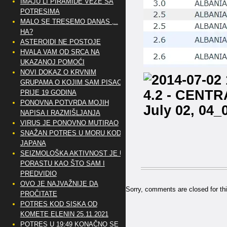
IMAJU LI PIRAMIDE VEZE SA
POTRESIMA
MALO SE TRESEMO DANAS ,..
HA?
ASTEROIDI NE POSTOJE
HVALA VAM OD SRCA NA
UKAZANOJ POMOĆI
NOVI DOKAZ O KRVNIM
GRUPAMA O KOJIM SAM PISAO
PRIJE 19 GODINA
PONOVNA POTVRDA MOJIH
NAPISA I RAZMIŠLJANJA
VIRUS JE PONOVNO MUTIRAO
SNAŽAN POTRES U MORU KOD
JAPANA
SEIZMOLOŠKA AKTIVNOST JE U
PORASTU KAO ŠTO SAM I
PREDVIDIO
OVO JE NAJVAŽNIJE DA
Sorry, comments are closed for thi
PROČITATE
POTRES KOD SISKA OD
KOMETE ELENIN 25.11.2021
POTRES U 19:49 KONAČNO SE