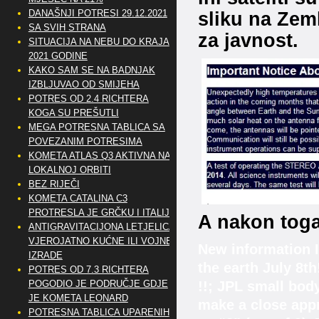
sliku na Zem
DANAŠNJI POTRESI 29.12.2021
SA SVIH STRANA
za javnost.
SITUACIJA NA NEBU DO KRAJA
2021 GODINE
KAKO SAM SE NA BADNJAK
IZBLJUVAO OD SMIJEHA
POTRES OD 2.4 RICHTERA
KOGA SU PREŠUTLI
MEGA POTRESNA TABLICA SA
POVEZANIM POTRESIMA
KOMETA ATLAS Q3 AKTIVNA NA
LOKALNOJ ORBITI
BEZ RIJEČI
KOMETA CATALINA C3
PROTRESLA JE GRČKU I ITALIJU
A nakon toga
ANTIGRAVITACIJONA LETJELICA
VJEROJATNO KUĆNE ILI VOJNE
New information I 
IZRADE
the earth July 8th
POTRES OD 7.3 RICHTERA
POGODIO JE PODRUČJE GDJE
!!; JPL small bod
JE KOMETA LEONARD
make a close appr
POTRESNA TABLICA UPARENIH