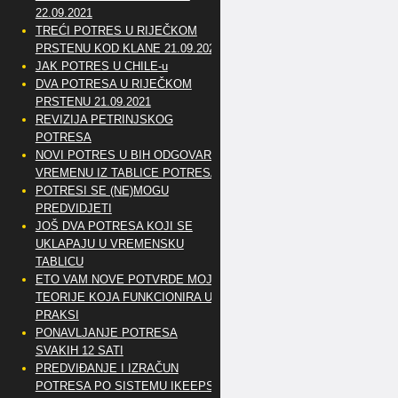
22.09.2021
TREĆI POTRES U RIJEČKOM
PRSTENU KOD KLANE 21.09.2021
JAK POTRES U CHILE-u
DVA POTRESA U RIJEČKOM
PRSTENU 21.09.2021
REVIZIJA PETRINJSKOG
POTRESA
NOVI POTRES U BIH ODGOVARA
VREMENU IZ TABLICE POTRESA
POTRESI SE (NE)MOGU
PREDVIDJETI
JOŠ DVA POTRESA KOJI SE
UKLAPAJU U VREMENSKU
TABLICU
ETO VAM NOVE POTVRDE MOJE
TEORIJE KOJA FUNKCIONIRA U
PRAKSI
PONAVLJANJE POTRESA
SVAKIH 12 SATI
PREDVIĐANJE I IZRAČUN
POTRESA PO SISTEMU IKEEPS