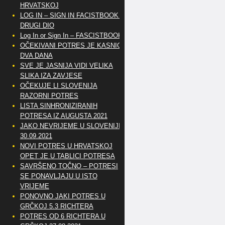
HRVATSKOJ
LOG IN – SIGN IN FACISTBOOK –
DRUGI DIO
Log In or Sign In – FASCISTBOOK
OČEKIVANI POTRES JE KASNIO
DVA DANA
SVE JE JASNIJA VIDI VELIKA
SLIKA IZA ZAVJESE
OČEKUJE LI SLOVENIJA
RAZORNI POTRES
LISTA SINHRONIZIRANIH
POTRESA IZ AUGUSTA 2021
JAKO NEVRIJEME U SLOVENIJI
30.09.2021
NOVI POTRES U HRVATSKOJ
OPET JE U TABLICI POTRESA
SAVRŠENO TOČNO – POTRESI
SE PONAVLJAJU U ISTO
VRIJEME
PONOVNO JAKI POTRES U
GRČKOJ 5.3 RICHTERA
POTRES OD 6 RICHTERA U