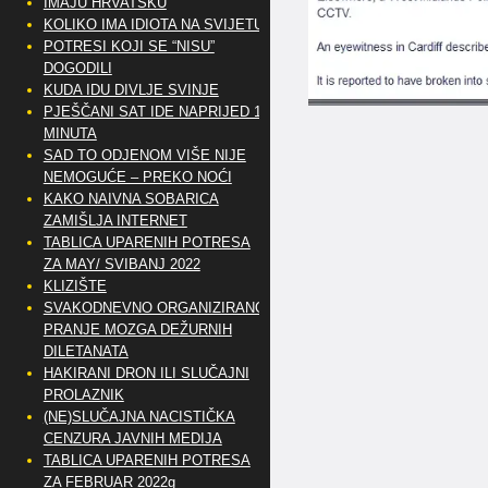
IMAJU HRVATSKU
KOLIKO IMA IDIOTA NA SVIJETU?
POTRESI KOJI SE “NISU”
DOGODILI
KUDA IDU DIVLJE SVINJE
PJEŠČANI SAT IDE NAPRIJED 10
MINUTA
SAD TO ODJENOM VIŠE NIJE
NEMOGUĆE – PREKO NOĆI
KAKO NAIVNA SOBARICA
ZAMIŠLJA INTERNET
TABLICA UPARENIH POTRESA
ZA MAY/ SVIBANJ 2022
KLIZIŠTE
SVAKODNEVNO ORGANIZIRANO
PRANJE MOZGA DEŽURNIH
DILETANATA
HAKIRANI DRON ILI SLUČAJNI
PROLAZNIK
(NE)SLUČAJNA NACISTIČKA
CENZURA JAVNIH MEDIJA
TABLICA UPARENIH POTRESA
ZA FEBRUAR 2022g