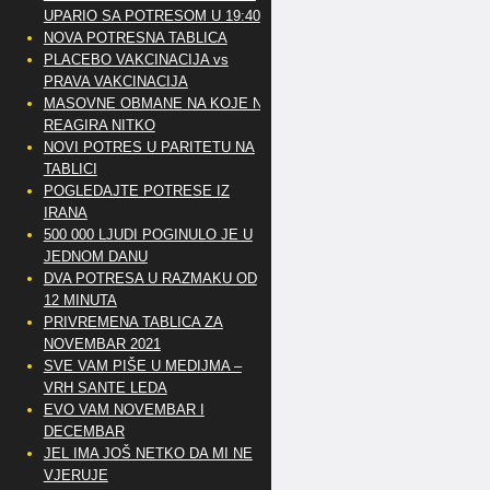
UPARIO SA POTRESOM U 19:40
NOVA POTRESNA TABLICA
PLACEBO VAKCINACIJA vs
PRAVA VAKCINACIJA
MASOVNE OBMANE NA KOJE NE
REAGIRA NITKO
NOVI POTRES U PARITETU NA
TABLICI
POGLEDAJTE POTRESE IZ
IRANA
500 000 LJUDI POGINULO JE U
JEDNOM DANU
DVA POTRESA U RAZMAKU OD
12 MINUTA
PRIVREMENA TABLICA ZA
NOVEMBAR 2021
SVE VAM PIŠE U MEDIJMA –
VRH SANTE LEDA
EVO VAM NOVEMBAR I
DECEMBAR
JEL IMA JOŠ NETKO DA MI NE
VJERUJE