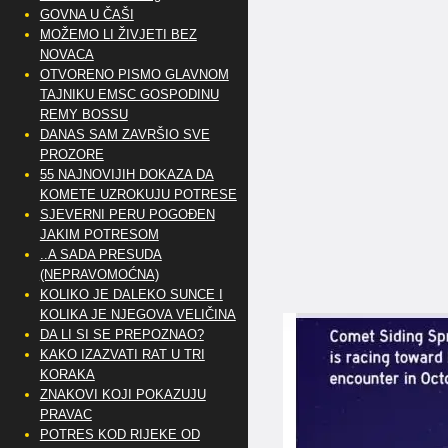
GOVNA U ČAŠI
MOŽEMO LI ŽIVJETI BEZ
NOVACA
OTVORENO PISMO GLAVNOM
TAJNIKU EMSC GOSPODINU
REMY BOSSU
DANAS SAM ZAVRŠIO SVE
PROZORE
55 NAJNOVIJIH DOKAZA DA
KOMETE UZROKUJU POTRESE
SJEVERNI PERU POGOĐEN
JAKIM POTRESOM
..A SADA PRESUDA
(NEPRAVOMOĆNA)
KOLIKO JE DALEKO SUNCE I
KOLIKA JE NJEGOVA VELIČINA
DA LI SI SE PREPOZNAO?
KAKO IZAZVATI RAT U TRI
KORAKA
ZNAKOVI KOJI POKAZUJU
PRAVAC
POTRES KOD RIJEKE OD