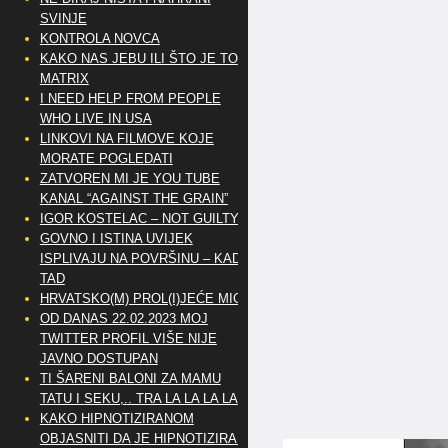
SVINJE
KONTROLA NOVCA
KAKO NAS JEBU ILI ŠTO JE TO
MATRIX
I NEED HELP FROM PEOPLE
WHO LIVE IN USA
LINKOVI NA FILMOVE KOJE
MORATE POGLEDATI
ZATVOREN MI JE YOU TUBE
KANAL “AGAINST THE GRAIN”
IGOR KOSTELAC – NOT GUILTY
GOVNO I ISTINA UVIJEK
ISPLIVAJU NA POVRŠINU – KAD
TAD
HRVATSKO(M) PROL(I)JEĆE MIG
OD DANAS 22.02.2023 MOJ
TWITTER PROFIL VIŠE NIJE
JAVNO DOSTUPAN
TI ŠARENI BALONI ZA MAMU
TATU I SEKU,.. TRA LA LA LA LA
KAKO HIPNOTIZIRANOM
OBJASNITI DA JE HIPNOTIZIRAN