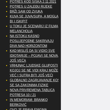
POTRES KOD SISKA 2.11.2021
POTRES U ZALEĐU RIJEKE
BRŽI SAM OD ZVUKA
KUVA SE JUVA/SUPA, A MOGLA
BI I ISKIPIT
U TOKU JE SCENARIJ IZ FILMA
MELANCHOLIA
NA ISTOKU KASNO
POSLIJEPODNE SAKRIVAJU
DIVA NAD HORIZONTOM
KAD MISLIŠ DA SI VIDIO SVE
IDIOTARIJE – POJAVI SE NOVA,..
JOŠ VEĆA
VRHUNAC LJUDSKE GLUPOSTI
KOJOJ SE NE VIDI KRAJ MOŽE
VEĆ I SUTRA BITI JOŠ VEĆI
GLOBALNO ZAGRIJAVANJE KOSI
SE SA ZAKONIMA FIZIKE
NOVA PRIVREMENA TABLICA
POTRESA 10 / 21
IN MEMORIAM: BRANKO
BERKOVIĆ
OVO JE PRAVA ENIGMA