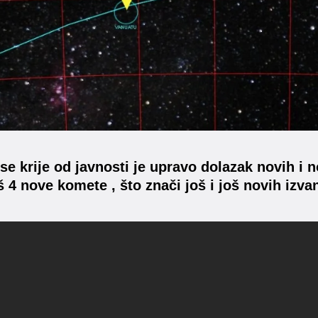
se krije od javnosti je upravo dolazak novih i 
oš 4 nove komete , što znači još i još novih izva