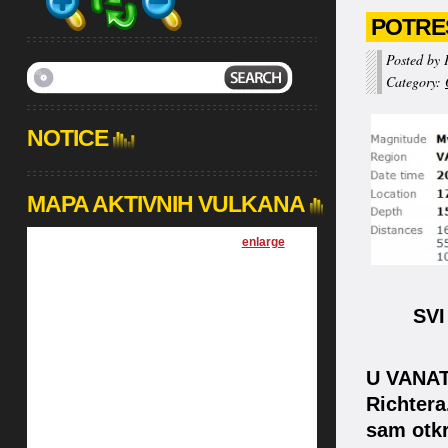
POTRES
Posted by 
Category:
NOTICE
MAPA AKTIVNIH VULKANA
[
enlarge
]
SVI
U VANATU
Richtera
sam otkr