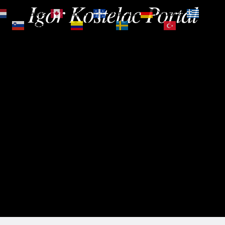
Igor Kostelac Portal
Nederlands
English
Français
Deutsch
Ελληνι
зик
Slovenščina
Español
Svenska
Türkçe