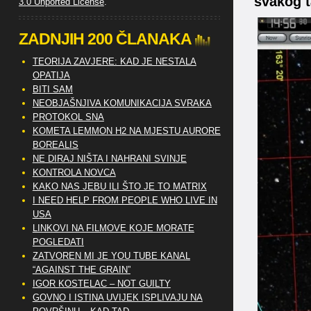
svakog 
3.0 Unported License
.
ZADNJIH 200 ČLANAKA
TEORIJA ZAVJERE: KAD JE NESTALA
OPATIJA
BITI SAM
NEOBJAŠNJIVA KOMUNIKACIJA SVRAKA
PROTOKOL SNA
KOMETA LEMMON H2 NA MJESTU AURORE
BOREALIS
NE DIRAJ NIŠTA I NAHRANI SVINJE
KONTROLA NOVCA
KAKO NAS JEBU ILI ŠTO JE TO MATRIX
I NEED HELP FROM PEOPLE WHO LIVE IN
USA
LINKOVI NA FILMOVE KOJE MORATE
POGLEDATI
ZATVOREN MI JE YOU TUBE KANAL
“AGAINST THE GRAIN”
IGOR KOSTELAC – NOT GUILTY
GOVNO I ISTINA UVIJEK ISPLIVAJU NA