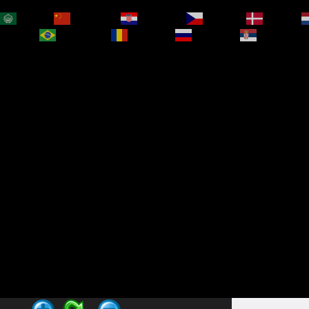
العربية
简体中文
Hrvatski
Čeština‎
Dansk
bokmål
Português
Română
Русский
Српски је