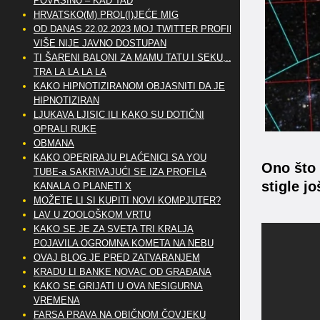
POVRŠINU – KAD TAD
HRVATSKO(M) PROL(I)JEĆE MIG
OD DANAS 22.02.2023 MOJ TWITTER PROFIL
VIŠE NIJE JAVNO DOSTUPAN
TI ŠARENI BALONI ZA MAMU TATU I SEKU,..
TRA LA LA LA LA
KAKO HIPNOTIZIRANOM OBJASNITI DA JE
HIPNOTIZIRAN
LJUKAVA LJISIC ILI KAKO SU DOTIČNI
OPRALI RUKE
OBMANA
KAKO OPERIRAJU PLAĆENICI SA YOU
Ono što 
TUBE-a SAKRIVAJUĆI SE IZA PROFILA
stigle j
KANALA O PLANETI X
MOŽETE LI SI KUPITI NOVI KOMPJUTER?
LAV U ZOOLOŠKOM VRTU
KAKO SE JE ZA SVETA TRI KRALJA
POJAVILA OGROMNA KOMETA NA NEBU
OVAJ BLOG JE PRED ZATVARANJEM
KRADU LI BANKE NOVAC OD GRAĐANA
KAKO SE GRIJATI U OVA NESIGURNA
VREMENA
FARSA PRAVA NA OBIČNOM ČOVJEKU