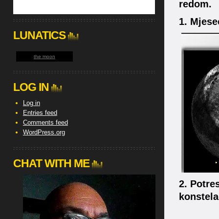
redom.
1. Mjese
LUNATICS
the moon
LOG IN
Log in
Entries feed
Comments feed
WordPress.org
CHAT WITH ME
2. Potre
konstela