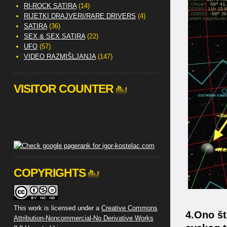
RI-ROCK SATIRA
(14)
RIJETKI DRAJVERI/RARE DRIVERS
(4)
SATIRA
(36)
SEX & SEX SATIRA
(22)
UFO
(57)
VIDEO RAZMIŠLJANJA
(147)
VISITOR COUNTER
COPYRIGHTS
This work is licensed under a
Creative Commons
4.Ono št
Attribution-Noncommercial-No Derivative Works