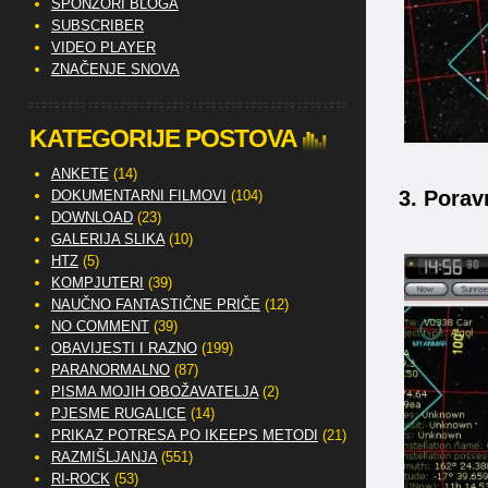
SPONZORI BLOGA
SUBSCRIBER
VIDEO PLAYER
ZNAČENJE SNOVA
KATEGORIJE POSTOVA
ANKETE
(14)
3. Pora
DOKUMENTARNI FILMOVI
(104)
DOWNLOAD
(23)
GALERIJA SLIKA
(10)
HTZ
(5)
KOMPJUTERI
(39)
NAUČNO FANTASTIČNE PRIČE
(12)
NO COMMENT
(39)
OBAVIJESTI I RAZNO
(199)
PARANORMALNO
(87)
PISMA MOJIH OBOŽAVATELJA
(2)
PJESME RUGALICE
(14)
PRIKAZ POTRESA PO IKEEPS METODI
(21)
RAZMIŠLJANJA
(551)
RI-ROCK
(53)