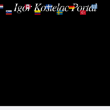
Igor Kostelac Portal
Nederlands
English
Français
Deutsch
Ελληνι
зик
Slovenščina
Español
Svenska
Türkçe