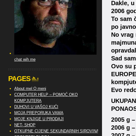
Dakle, u
2006 god
To sam č
po javno
No vrag 
majmuna 
opravdal
Sad sam 
chat wih me
Ovo su p
EUROPE
PAGES
kompjute
About me| O meni
Evo red
COMPUTER HELP – POMOĆ OKO
UKUPAN 
KOMPJUTERA
DUHOVI U VAŠOJ KUĆI
PONAOS
MOJA PREPORUKA VAMA
2005 g –
MOJE KNJIGE U PRODAJI
NET- SHOP
2006 g –
OTKUPNE CIJENE SEKUNDARNIH SIROVINA
2007 g –