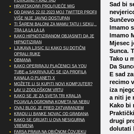
POVRŠINU – KAD TAD
Sad bi s
HRVATSKO(M) PROL(I)JEĆE MIG
nevjeric
OD DANAS 22.02.2023 MOJ TWITTER PROFIL
VIŠE NIJE JAVNO DOSTUPAN
Sunčevom
TI ŠARENI BALONI ZA MAMU TATU I SEKU,..
Imamo sl
TRA LA LA LA LA
Imamo M
KAKO HIPNOTIZIRANOM OBJASNITI DA JE
HIPNOTIZIRAN
Mjesec j
LJUKAVA LJISIC ILI KAKO SU DOTIČNI
Sunca. T
OPRALI RUKE
Tako u 
OBMANA
Da Sunce
KAKO OPERIRAJU PLAĆENICI SA YOU
TUBE-a SAKRIVAJUĆI SE IZA PROFILA
E sad za
KANALA O PLANETI X
recimo v
MOŽETE LI SI KUPITI NOVI KOMPJUTER?
iza njeg
LAV U ZOOLOŠKOM VRTU
KAKO SE JE ZA SVETA TRI KRALJA
a niti j
POJAVILA OGROMNA KOMETA NA NEBU
Kako bi 
OVAJ BLOG JE PRED ZATVARANJEM
Praktičk
KRADU LI BANKE NOVAC OD GRAĐANA
KAKO SE GRIJATI U OVA NESIGURNA
drugi pr
VREMENA
dolutati
FARSA PRAVA NA OBIČNOM ČOVJEKU