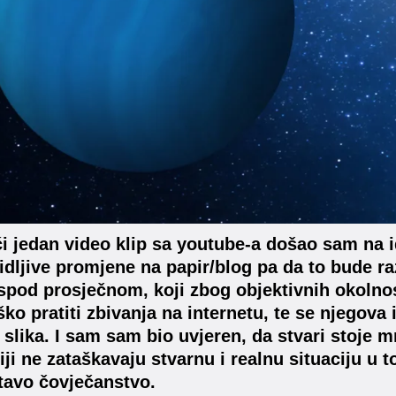
i jedan video klip sa youtube-a došao sam na 
idljive promjene na papir/blog pa da to bude ra
spod prosječnom, koji zbog objektivnih okolnost
ško pratiti zbivanja na internetu, te se njegova
 slika. I sam sam bio uvjeren, da stvari stoje 
ji ne zataškavaju stvarnu i realnu situaciju u to
itavo čovječanstvo.