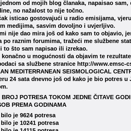
 jednom od mojih blog članaka, napaisao sam, d
ine, no nažalost to nije točno.
ak isticao gostovajući u radio emisijama, vjeruj
m medijima, sasvim dovoljno i uvjerljivo.
mi nije dao mira još od kako sam to objavio, je
po raznim forumima, tražeći me službene statist
i to što sam napisao ili izrekao.
konačno u mogućnosti da objavim te rezultate 
odaci sa službene stranice http://www.emsc-c
AN MEDITERRANEAN SEISMOLOGICAL CENTRE,
ru 24 sata dnevno još od kako je bio potres u
om.
BROJ POTRESA TOKOM JEDNE ČITAVE GODINE
OB PREMA GODINAMA
 bilo je 9624 potresa
 bilo je 10241 potresa
 bilo je 14115 potresa