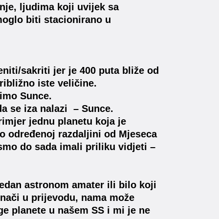
nje, ljudima koji uvijek sa
oglo biti stacionirano u
iti/sakriti jer je 400 puta bliže od
bližno iste veličine.
imo Sunce.
da se iza nalazi – Sunce.
rimjer jednu planetu koja je
no određenoj razdaljini od Mjeseca
mo do sada imali priliku vidjeti –
dan astronom amater ili bilo koji
. Znači u prijevodu, nama može
ruge planete u našem SS i mi je ne