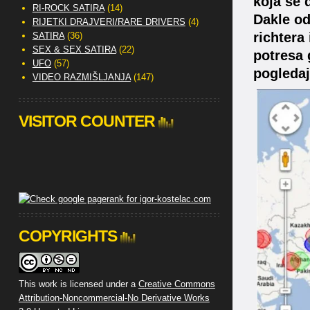
koja se 
RI-ROCK SATIRA
(14)
Dakle od
RIJETKI DRAJVERI/RARE DRIVERS
(4)
richtera
SATIRA
(36)
SEX & SEX SATIRA
(22)
potresa 
UFO
(57)
pogledaj
VIDEO RAZMIŠLJANJA
(147)
VISITOR COUNTER
COPYRIGHTS
This work is licensed under a
Creative Commons
Attribution-Noncommercial-No Derivative Works