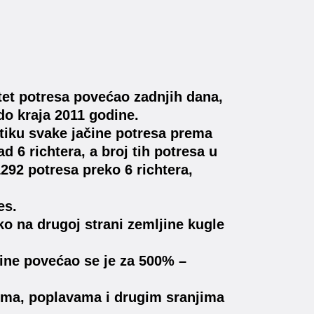
tet potresa povećao zadnjih dana,
 do kraja 2011 godine.
stiku svake jačine potresa prema
d 6 richtera, a broj tih potresa u
1292 potresa preko 6 richtera,
es.
ko na drugoj strani zemljine kugle
dine povećao se je za 500% –
ima, poplavama i drugim sranjima