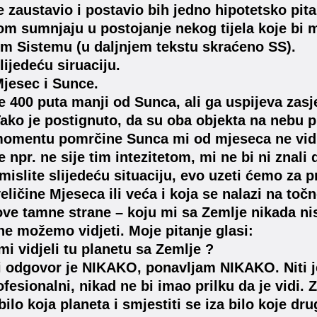
e zaustavio i postavio bih jedno hipotetsko pita
om sumnjaju u postojanje nekog tijela koje bi m
 Sistemu (u daljnjem tekstu skraćeno SS).
ijedeću siruaciju.
jesec i Sunce.
e 400 puta manji od Sunca, ali ga uspijeva zasjen
ako je postignuto, da su oba objekta na nebu pri
momentu pomrčine Sunca mi od mjeseca ne vid
 npr. ne sije tim intezitetom, mi ne bi ni znali 
mislite slijedeću situaciju, evo uzeti ćemo za p
eličine Mjeseca ili veća i koja se nalazi na toč
ove tamne strane – koju mi sa Zemlje nikada nis
e ne možemo vidjeti. Moje pitanje glasi:
mi vidjeli tu planetu sa Zemlje ?
i odgovor je NIKAKO, ponavljam NIKAKO. Niti je
ofesionalni, nikad ne bi imao prilku da je vidi
 bilo koja planeta i smjestiti se iza bilo koje d