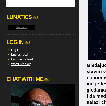
LUNATICS
the moon
LOG IN
Log in
Entries feed
Comments feed
WordPress.org
Gledajuć
stavim v
i onom i
CHAT WITH ME
mu je te
gledanja
i da medi
nalazi č