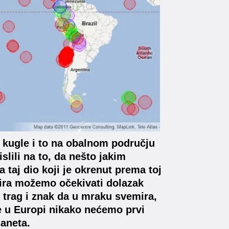
e kugle i to na obalnom području
lili na to, da nešto jakim
 taj dio koji je okrenut prema toj
emira možemo očekivati dolazak
 trag i znak da u mraku svemira,
e u Europi nikako nećemo prvi
laneta.