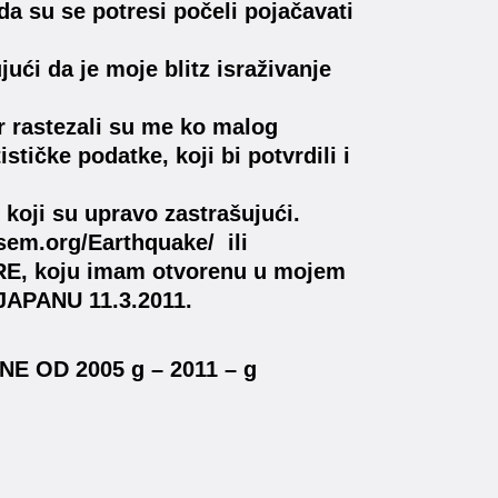
a su se potresi počeli pojačavati
ući da je moje blitz israživanje
r rastezali su me ko malog
ičke podatke, koji bi potvrdili i
koji su upravo zastrašujući.
sem.org/Earthquake/ ili
 koju imam otvorenu u mojem
 JAPANU 11.3.2011.
 OD 2005 g – 2011 – g