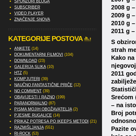
SPONZORI BLOGA
2008 g –
SUBSCRIBER
VIDEO PLAYER
2009 g –
ZNAČENJE SNOVA
2010 g –
2011 g –
KATEGORIJE POSTOVA
S obziro
ANKETE
(14)
strah me
DOKUMENTARNI FILMOVI
(104)
Kako na 
DOWNLOAD
(23)
njegovoj
GALERIJA SLIKA
(10)
2011 god
HTZ
(5)
KOMPJUTERI
(39)
zabiljež
NAUČNO FANTASTIČNE PRIČE
(12)
Statisti
NO COMMENT
(39)
Srećom (
OBAVIJESTI I RAZNO
(199)
PARANORMALNO
(87)
– na isto
PISMA MOJIH OBOŽAVATELJA
(2)
Broj pot
PJESME RUGALICE
(14)
odnosno 
PRIKAZ POTRESA PO IKEEPS METODI
(21)
RAZMIŠLJANJA
(551)
Pazite o
RI-ROCK
(53)