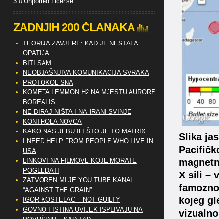
3.0 Unported License
.
ZADNJIH 200 ČLANAKA
TEORIJA ZAVJERE: KAD JE NESTALA
OPATIJA
BITI SAM
NEOBJAŠNJIVA KOMUNIKACIJA SVRAKA
PROTOKOL SNA
KOMETA LEMMON H2 NA MJESTU AURORE
BOREALIS
NE DIRAJ NIŠTA I NAHRANI SVINJE
KONTROLA NOVCA
KAKO NAS JEBU ILI ŠTO JE TO MATRIX
Slika ja
I NEED HELP FROM PEOPLE WHO LIVE IN
Pacifičk
USA
LINKOVI NA FILMOVE KOJE MORATE
magnetni
POGLEDATI
X sili –
ZATVOREN MI JE YOU TUBE KANAL
famoznog
“AGAINST THE GRAIN”
kojeg gl
IGOR KOSTELAC – NOT GUILTY
GOVNO I ISTINA UVIJEK ISPLIVAJU NA
vizualno