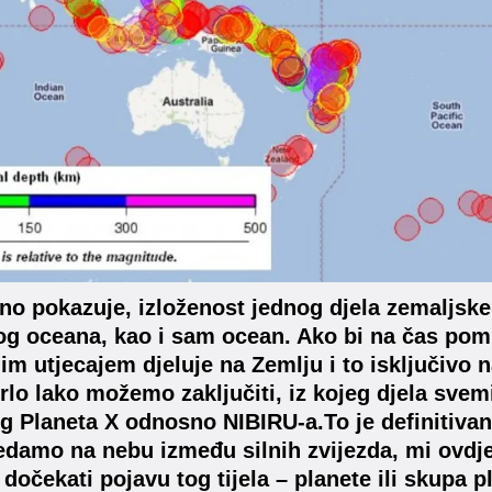
sno pokazuje, izloženost jednog djela zemaljsk
og oceana, kao i sam ocean. Ako bi na čas pomis
m utjecajem djeluje na Zemlju i to isključivo na
 vrlo lako možemo zaključiti, iz kojeg djela sv
 Planeta X odnosno NIBIRU-a.To je definitivan
edamo na nebu između silnih zvijezda, mi ovdj
 dočekati pojavu tog tijela – planete ili skupa p