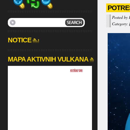
POTRES
Posted by 
Category:
NOTICE
MAPA AKTIVNIH VULKANA
[
enlarge
]