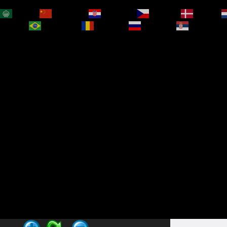
العربية
简体中文
Hrvatski
Čeština‎
Dansk
bokmål
Português
Română
Русский
Српски је