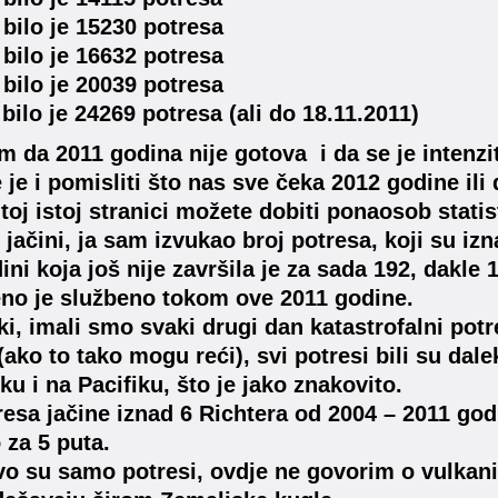
 bilo je 15230 potresa
 bilo je 16632 potresa
 bilo je 20039 potresa
 bilo je 24269 potresa (ali do 18.11.2011)
m da 2011 godina nije gotova i da se je intenzi
 je i pomisliti što nas sve čeka 2012 godine ili
toj istoj stranici možete dobiti ponaosob stati
 jačini, ja sam izvukao broj potresa, koji su izna
ini koja još nije završila je za sada 192, dakle 
eno je službeno tokom ove 2011 godine.
čki, imali smo svaki drugi dan katastrofalni potr
ako to tako mogu reći), svi potresi bili su dale
ku i na Pacifiku, što je jako znakovito.
resa jačine iznad 6 Richtera od 2004 – 2011 go
za 5 puta.
vo su samo potresi, ovdje ne govorim o vulkan