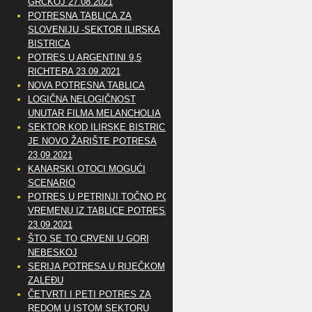
GRČKOJ 27.08.2021
POTRESNA TABLICA ZA
SLOVENIJU -SEKTOR ILIRSKA
BISTRICA
POTRES U ARGENTINI 9,5
RICHTERA 23.09.2021
NOVA POTRESNA TABLICA
LOGIČNA NELOGIČNOST
UNUTAR FILMA MELANCHOLIA
SEKTOR KOD ILIRSKE BISTRICE
JE NOVO ŽARIŠTE POTRESA
23.09.2021
KANARSKI OTOCI MOGUĆI
SCENARIO
POTRES U PETRINJI TOČNO PO
VREMENU IZ TABLICE POTRESA
23.09.2021
ŠTO SE TO CRVENI U GORI
NEBESKOJ
SERIJA POTRESA U RIJEČKOM
ZALEĐU
ČETVRTI I PETI POTRES ZA
REDOM U ISTOM SEKTORU