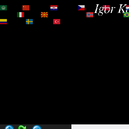
Igor Ko
العربية
简体中文
Hrvatski
Čeština‎
Dansk
Magyar
Italiano
Македонски јазик
Norsk bokmål
Español
Svenska
Türkçe