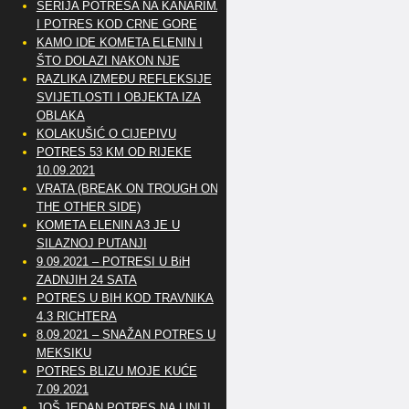
SERIJA POTRESA NA KANARIMA
I POTRES KOD CRNE GORE
KAMO IDE KOMETA ELENIN I
ŠTO DOLAZI NAKON NJE
RAZLIKA IZMEĐU REFLEKSIJE
SVIJETLOSTI I OBJEKTA IZA
OBLAKA
KOLAKUŠIĆ O CIJEPIVU
POTRES 53 KM OD RIJEKE
10.09.2021
VRATA (BREAK ON TROUGH ON
THE OTHER SIDE)
KOMETA ELENIN A3 JE U
SILAZNOJ PUTANJI
9.09.2021 – POTRESI U BiH
ZADNJIH 24 SATA
POTRES U BIH KOD TRAVNIKA
4.3 RICHTERA
8.09.2021 – SNAŽAN POTRES U
MEKSIKU
POTRES BLIZU MOJE KUĆE
7.09.2021
JOŠ JEDAN POTRES NA LINIJI