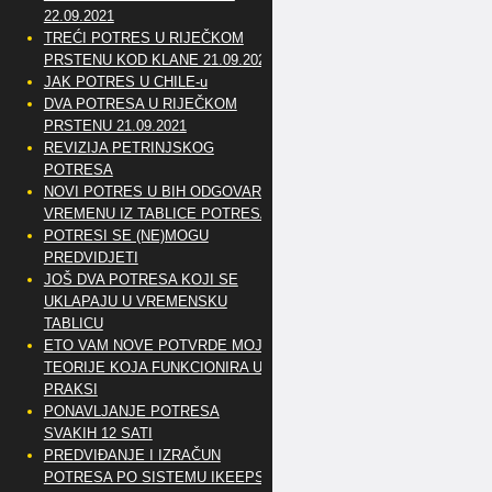
22.09.2021
TREĆI POTRES U RIJEČKOM
PRSTENU KOD KLANE 21.09.2021
JAK POTRES U CHILE-u
DVA POTRESA U RIJEČKOM
PRSTENU 21.09.2021
REVIZIJA PETRINJSKOG
POTRESA
NOVI POTRES U BIH ODGOVARA
VREMENU IZ TABLICE POTRESA
POTRESI SE (NE)MOGU
PREDVIDJETI
JOŠ DVA POTRESA KOJI SE
UKLAPAJU U VREMENSKU
TABLICU
ETO VAM NOVE POTVRDE MOJE
TEORIJE KOJA FUNKCIONIRA U
PRAKSI
PONAVLJANJE POTRESA
SVAKIH 12 SATI
PREDVIĐANJE I IZRAČUN
POTRESA PO SISTEMU IKEEPS