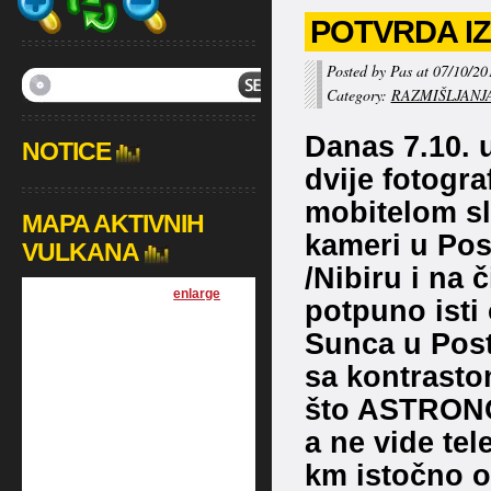
POTVRDA IZ
Posted by Pas at 07/10/20
Category:
RAZMIŠLJANJ
Danas 7.10. 
NOTICE
dvije fotogra
mobitelom s
MAPA AKTIVNIH
kameri u Pos
VULKANA
/Nibiru i na 
[
enlarge
]
potpuno isti 
Sunca u Post
sa kontrasto
što ASTRONOM
a ne vide te
km istočno o