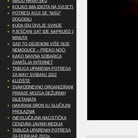
IMAJU HRVATSKU
KOLIKO IMA IDIOTA NA SVIJETU?
POTRESI KOJI SE “NISU”
DOGODILI
KUDA IDU DIVLJE SVINJE
PJEŠČANI SAT IDE NAPRIJED 10
MINUTA
SAD TO ODJENOM VIŠE NIJE
NEMOGUĆE – PREKO NOĆI
KAKO NAIVNA SOBARICA
ZAMIŠLJA INTERNET
TABLICA UPARENIH POTRESA
ZA MAY/ SVIBANJ 2022
KLIZIŠTE
SVAKODNEVNO ORGANIZIRANO
PRANJE MOZGA DEŽURNIH
DILETANATA
HAKIRANI DRON ILI SLUČAJNI
PROLAZNIK
(NE)SLUČAJNA NACISTIČKA
CENZURA JAVNIH MEDIJA
TABLICA UPARENIH POTRESA
ZA FEBRUAR 2022g