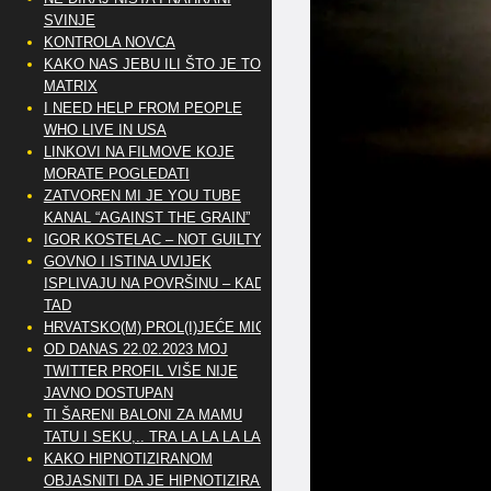
SVINJE
KONTROLA NOVCA
KAKO NAS JEBU ILI ŠTO JE TO
MATRIX
I NEED HELP FROM PEOPLE
WHO LIVE IN USA
LINKOVI NA FILMOVE KOJE
MORATE POGLEDATI
ZATVOREN MI JE YOU TUBE
KANAL “AGAINST THE GRAIN”
IGOR KOSTELAC – NOT GUILTY
GOVNO I ISTINA UVIJEK
ISPLIVAJU NA POVRŠINU – KAD
TAD
HRVATSKO(M) PROL(I)JEĆE MIG
OD DANAS 22.02.2023 MOJ
TWITTER PROFIL VIŠE NIJE
JAVNO DOSTUPAN
TI ŠARENI BALONI ZA MAMU
TATU I SEKU,.. TRA LA LA LA LA
KAKO HIPNOTIZIRANOM
OBJASNITI DA JE HIPNOTIZIRAN