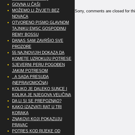
GOVNA U ČAŠI
MOŽEMO LI ŽIVJETI BEZ
Sorry, comments are closed for thi
NOVACA
OTVORENO PISMO GLAVNOM
TAJNIKU EMSC GOSPODINU
REMY BOSSU
DANAS SAM ZAVRŠIO SVE
PROZORE
55 NAJNOVIJIH DOKAZA DA
KOMETE UZROKUJU POTRESE
SJEVERNI PERU POGOĐEN
JAKIM POTRESOM
..A SADA PRESUDA
(NEPRAVOMOĆNA)
KOLIKO JE DALEKO SUNCE I
KOLIKA JE NJEGOVA VELIČINA
DA LI SI SE PREPOZNAO?
KAKO IZAZVATI RAT U TRI
KORAKA
ZNAKOVI KOJI POKAZUJU
PRAVAC
POTRES KOD RIJEKE OD