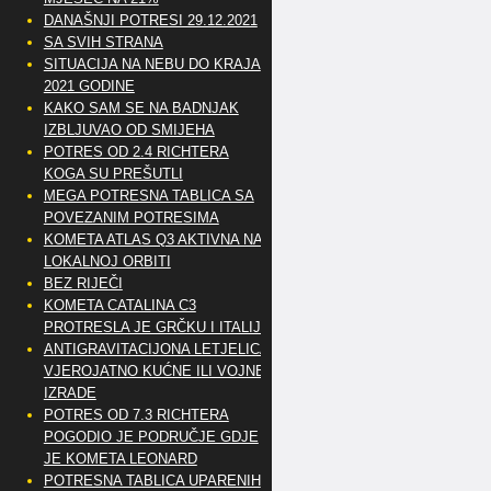
DANAŠNJI POTRESI 29.12.2021
SA SVIH STRANA
SITUACIJA NA NEBU DO KRAJA
2021 GODINE
KAKO SAM SE NA BADNJAK
IZBLJUVAO OD SMIJEHA
POTRES OD 2.4 RICHTERA
KOGA SU PREŠUTLI
MEGA POTRESNA TABLICA SA
POVEZANIM POTRESIMA
KOMETA ATLAS Q3 AKTIVNA NA
LOKALNOJ ORBITI
BEZ RIJEČI
KOMETA CATALINA C3
PROTRESLA JE GRČKU I ITALIJU
ANTIGRAVITACIJONA LETJELICA
VJEROJATNO KUĆNE ILI VOJNE
IZRADE
POTRES OD 7.3 RICHTERA
POGODIO JE PODRUČJE GDJE
JE KOMETA LEONARD
POTRESNA TABLICA UPARENIH