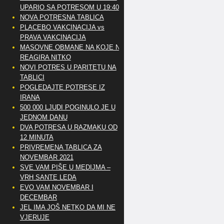
UPARIO SA POTRESOM U 19:40
NOVA POTRESNA TABLICA
PLACEBO VAKCINACIJA vs
PRAVA VAKCINACIJA
MASOVNE OBMANE NA KOJE NE
REAGIRA NITKO
NOVI POTRES U PARITETU NA
TABLICI
POGLEDAJTE POTRESE IZ
IRANA
500 000 LJUDI POGINULO JE U
JEDNOM DANU
DVA POTRESA U RAZMAKU OD
12 MINUTA
PRIVREMENA TABLICA ZA
NOVEMBAR 2021
SVE VAM PIŠE U MEDIJMA –
VRH SANTE LEDA
EVO VAM NOVEMBAR I
DECEMBAR
JEL IMA JOŠ NETKO DA MI NE
VJERUJE