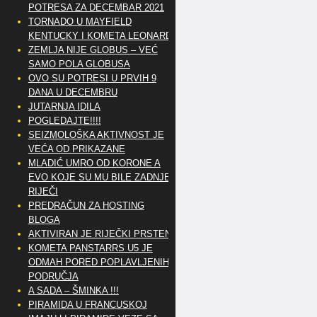
POTRESA ZA DECEMBAR 2021
TORNADO U MAYFIELD
KENTUCKY I KOMETA LEONARD
ZEMLJA NIJE GLOBUS – VEĆ
SAMO POLA GLOBUSA
OVO SU POTRESI U PRVIH 9
DANA U DECEMBRU
JUTARNJA IDILA
POGLEDAJTE!!!!
SEIZMOLOŠKA AKTIVNOST JE
VEĆA OD PRIKAZANE
MLADIĆ UMRO OD KORONE A
EVO KOJE SU MU BILE ZADNJE
RIJEČI
PREDRAČUN ZA HOSTING
BLOGA
AKTIVIRAN JE RIJEČKI PRSTEN
KOMETA PANSTARRS U5 JE
ODMAH PORED POPLAVLJENIH
PODRUČJA
A SADA – ŠMINKA !!!
PIRAMIDA U FRANCUSKOJ