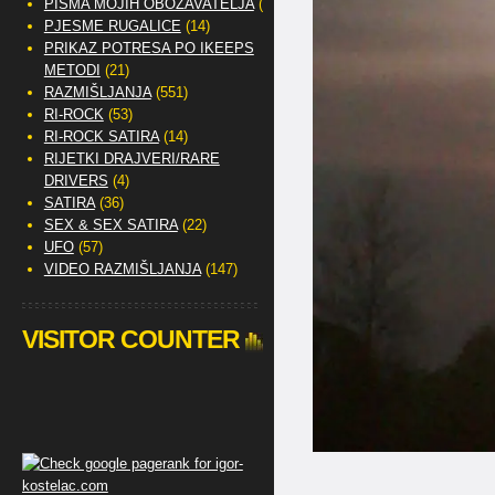
PISMA MOJIH OBOŽAVATELJA
(2)
PJESME RUGALICE
(14)
PRIKAZ POTRESA PO IKEEPS
METODI
(21)
RAZMIŠLJANJA
(551)
RI-ROCK
(53)
RI-ROCK SATIRA
(14)
RIJETKI DRAJVERI/RARE
DRIVERS
(4)
SATIRA
(36)
SEX & SEX SATIRA
(22)
UFO
(57)
VIDEO RAZMIŠLJANJA
(147)
VISITOR COUNTER