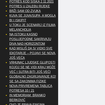
POTRES KOD SISKA 2.11.2021
POTRES U ZALEĐU RIJEKE
BRŽI SAM OD ZVUKA
KUVA SE JUVA/SUPA, A MOGLA
BI I ISKIPIT
U TOKU JE SCENARIJ IZ FILMA
MELANCHOLIA
NA ISTOKU KASNO
POSLIJEPODNE SAKRIVAJU
DIVA NAD HORIZONTOM
KAD MISLIŠ DA SI VIDIO SVE
IDIOTARIJE – POJAVI SE NOVA,..
JOŠ VEĆA
VRHUNAC LJUDSKE GLUPOSTI
KOJOJ SE NE VIDI KRAJ MOŽE
VEĆ I SUTRA BITI JOŠ VEĆI
GLOBALNO ZAGRIJAVANJE KOSI
SE SA ZAKONIMA FIZIKE
NOVA PRIVREMENA TABLICA
POTRESA 10 / 21
IN MEMORIAM: BRANKO
BERKOVIĆ
OVO JE PRAVA ENIGMA