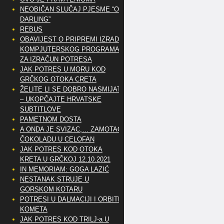
NEOBIČAN SLUČAJ PJESME “OH
DARLING”
REBUS
OBAVIJEST O PRIPREMI IZRADE
KOMPJUTERSKOG PROGRAMA
ZA IZRAČUN POTRESA
JAK POTRES U MORU KOD
GRČKOG OTOKA CRETA
ŽELITE LI SE DOBRO NASMIJATI
– UKOPČAJTE HRVATSKE
SUBTITLOVE
PAMETNOM DOSTA
A ONDA JE SVIZAC,… ZAMOTAO
ČOKOLADU U CELOFAN
JAK POTRES KOD OTOKA
KRETA U GRČKOJ 12.10.2021
IN MEMORIAM: GOGA LAZIĆ
NESTANAK STRUJE U
GORSKOM KOTARU
POTRESI U DALMACIJI I ORBITE
KOMETA
JAK POTRES KOD TRILJ-a U