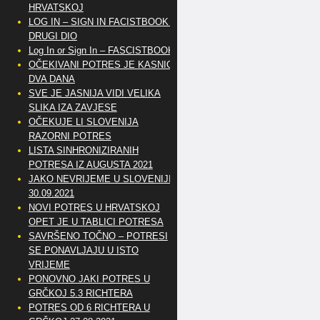
HRVATSKOJ
LOG IN – SIGN IN FACISTBOOK –
DRUGI DIO
Log In or Sign In – FASCISTBOOK
OČEKIVANI POTRES JE KASNIO
DVA DANA
SVE JE JASNIJA VIDI VELIKA
SLIKA IZA ZAVJESE
OČEKUJE LI SLOVENIJA
RAZORNI POTRES
LISTA SINHRONIZIRANIH
POTRESA IZ AUGUSTA 2021
JAKO NEVRIJEME U SLOVENIJI
30.09.2021
NOVI POTRES U HRVATSKOJ
OPET JE U TABLICI POTRESA
SAVRŠENO TOČNO – POTRESI
SE PONAVLJAJU U ISTO
VRIJEME
PONOVNO JAKI POTRES U
GRČKOJ 5.3 RICHTERA
POTRES OD 6 RICHTERA U