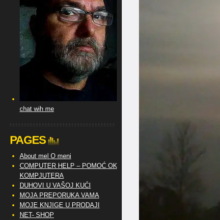
chat wih me
PAGES
About me| O meni
COMPUTER HELP – POMOĆ OKO
KOMPJUTERA
DUHOVI U VAŠOJ KUĆI
MOJA PREPORUKA VAMA
MOJE KNJIGE U PRODAJI
NET- SHOP