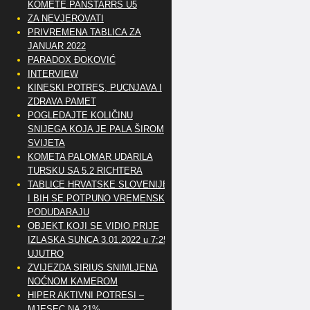
KOMETE PANSTARRS U5
ZA NEVJEROVATI
PRIVREMENA TABLICA ZA
JANUAR 2022
PARADOX ĐOKOVIĆ
INTERVIEW
KINESKI POTRES, PUCNJAVA I
ZDRAVA PAMET
POGLEDAJTE KOLIČINU
SNIJEGA KOJA JE PALA ŠIROM
SVIJETA
KOMETA PALOMAR UDARILA
TURSKU SA 5.2 RICHTERA
TABLICE HRVATSKE SLOVENIJE
I BIH SE POTPUNO VREMENSKI
PODUDARAJU
OBJEKT KOJI SE VIDIO PRIJE
IZLASKA SUNCA 3.01.2022 u 7:25
UJUTRO
ZVIJEZDA SIRIUS SNIMLJENA
NOĆNOM KAMEROM
HIPER AKTIVNI POTRESI –
MJESEC NA 21%