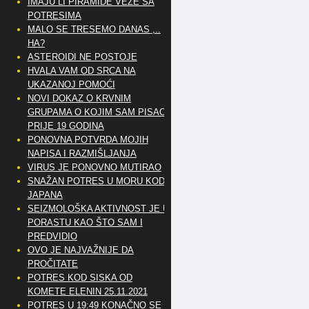
IMAJU LI PIRAMIDE VEZE SA
POTRESIMA
MALO SE TRESEMO DANAS ,..
HA?
ASTEROIDI NE POSTOJE
HVALA VAM OD SRCA NA
UKAZANOJ POMOĆI
NOVI DOKAZ O KRVNIM
GRUPAMA O KOJIM SAM PISAO
PRIJE 19 GODINA
PONOVNA POTVRDA MOJIH
NAPISA I RAZMIŠLJANJA
VIRUS JE PONOVNO MUTIRAO
SNAŽAN POTRES U MORU KOD
JAPANA
SEIZMOLOŠKA AKTIVNOST JE U
PORASTU KAO ŠTO SAM I
PREDVIDIO
OVO JE NAJVAŽNIJE DA
PROČITATE
POTRES KOD SISKA OD
KOMETE ELENIN 25.11.2021
POTRES U 19:49 KONAČNO SE