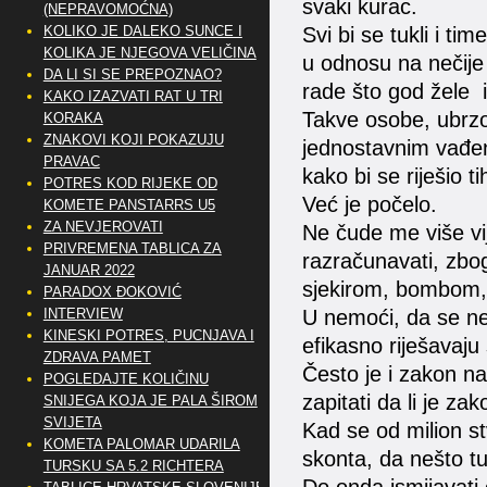
svaki kurac.
(NEPRAVOMOĆNA)
KOLIKO JE DALEKO SUNCE I
Svi bi se tukli i ti
KOLIKA JE NJEGOVA VELIČINA
u odnosu na nečije 
DA LI SI SE PREPOZNAO?
rade što god žele i
KAKO IZAZVATI RAT U TRI
Takve osobe, ubrzo 
KORAKA
ZNAKOVI KOJI POKAZUJU
jednostavnim vađenj
PRAVAC
kako bi se riješio 
POTRES KOD RIJEKE OD
Već je počelo.
KOMETE PANSTARRS U5
ZA NEVJEROVATI
Ne čude me više vije
PRIVREMENA TABLICA ZA
razračunavati, zbog
JANUAR 2022
sjekirom, bombom,
PARADOX ĐOKOVIĆ
INTERVIEW
U nemoći, da se net
KINESKI POTRES, PUCNJAVA I
efikasno riješavaju
ZDRAVA PAMET
Često je i zakon n
POGLEDAJTE KOLIČINU
zapitati da li je za
SNIJEGA KOJA JE PALA ŠIROM
SVIJETA
Kad se od milion st
KOMETA PALOMAR UDARILA
skonta, da nešto tu
TURSKU SA 5.2 RICHTERA