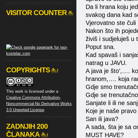
Da li hrana koju je
VISITOR COUNTER
svakog dana kad s
Vjerovatno ste čuli z
Nakon što ih pojede
živiš i sudjeluješ u 
Poput sna.
Kad spavaš i sanjaš
natrag u JAVU.
COPYRIGHTS
A java je što’,…. 
hranom,…. koja rad
Gdje smo trenutač
This work is licensed under a
Gdje se trenutačno
Creative Commons Attribution-
Sanjate li ili ne san
Noncommercial-No Derivative Works
3.0 Unported License
.
Koje je naše pravo
San ili java?
ZADNJIH 200
A sada, šta je sa 
ČLANAKA
MUST HAVE?