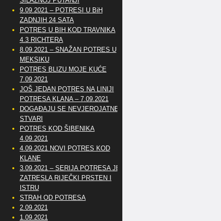
SILAZNOJ PUTANJI
9.09.2021 – POTRESI U BiH
ZADNJIH 24 SATA
POTRES U BIH KOD TRAVNIKA
4.3 RICHTERA
8.09.2021 – SNAŽAN POTRES U
MEKSIKU
POTRES BLIZU MOJE KUĆE
7.09.2021
JOŠ JEDAN POTRES NA LINIJI
POTRESA KLANA – 7.09.2021
DOGAĐAJU SE NEVJEROJATNE
STVARI
POTRES KOD ŠIBENIKA
4.09.2021
4.09.2021 NOVI POTRES KOD
KLANE
3.09.2021 – SERIJA POTRESA JE
ZATRESLA RIJEČKI PRSTEN I
ISTRU
STRAH OD POTRESA
2.09.2021
1.09.2021