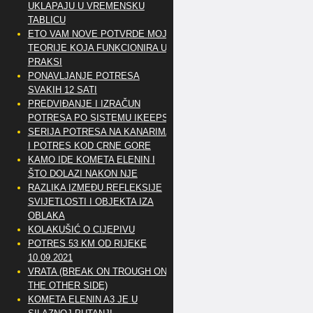
UKLAPAJU U VREMENSKU
TABLICU
ETO VAM NOVE POTVRDE MOJE
TEORIJE KOJA FUNKCIONIRA U
PRAKSI
PONAVLJANJE POTRESA
SVAKIH 12 SATI
PREDVIĐANJE I IZRAČUN
POTRESA PO SISTEMU IKEEPS
SERIJA POTRESA NA KANARIMA
I POTRES KOD CRNE GORE
KAMO IDE KOMETA ELENIN I
ŠTO DOLAZI NAKON NJE
RAZLIKA IZMEĐU REFLEKSIJE
SVIJETLOSTI I OBJEKTA IZA
OBLAKA
KOLAKUŠIĆ O CIJEPIVU
POTRES 53 KM OD RIJEKE
10.09.2021
VRATA (BREAK ON TROUGH ON
THE OTHER SIDE)
KOMETA ELENIN A3 JE U