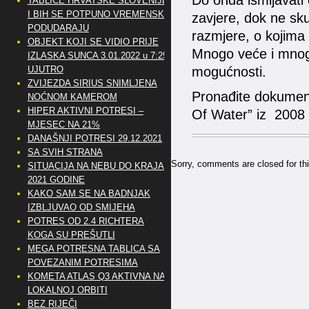
Do onda ismijavati 
TABLICE HRVATSKE SLOVENIJE
I BIH SE POTPUNO VREMENSKI
zavjere, dok ne sku
PODUDARAJU
razmjere, o kojima p
OBJEKT KOJI SE VIDIO PRIJE
Mnogo veće i mnogo
IZLASKA SUNCA 3.01.2022 u 7:25
UJUTRO
mogućnosti.
ZVIJEZDA SIRIUS SNIMLJENA
Pronađite dokument
NOĆNOM KAMEROM
HIPER AKTIVNI POTRESI –
Of Water” iz 2008 g
MJESEC NA 21%
DANAŠNJI POTRESI 29.12.2021
SA SVIH STRANA
Sorry, comments are closed for thi
SITUACIJA NA NEBU DO KRAJA
2021 GODINE
KAKO SAM SE NA BADNJAK
IZBLJUVAO OD SMIJEHA
POTRES OD 2.4 RICHTERA
KOGA SU PREŠUTLI
MEGA POTRESNA TABLICA SA
POVEZANIM POTRESIMA
KOMETA ATLAS Q3 AKTIVNA NA
LOKALNOJ ORBITI
BEZ RIJEČI