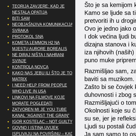
Što je sa kemijom 
TEORIJA ZAVJERE: KAD JE
Kamo se ljude sa ti
NESTALA OPATIJA
BITI SAM
pretvoriti ih u drog
NEOBJAŠNJIVA KOMUNIKACIJA
Ovo je jedno jako oz
SVRAKA
I dok većina ljudi b
PROTOKOL SNA
KOMETA LEMMON H2 NA
dizajna stanova i ku
MJESTU AURORE BOREALIS
iza njihovih (naših)
NE DIRAJ NIŠTA I NAHRANI
puno muke priprema
SVINJE
KONTROLA NOVCA
Razmišljao sam, za
KAKO NAS JEBU ILI ŠTO JE TO
baviti sa muzikom.
MATRIX
I NEED HELP FROM PEOPLE
Zašto bi se čovjek k
WHO LIVE IN USA
duhovnosti i zbog 
LINKOVI NA FILMOVE KOJE
Razmišljajući o to
MORATE POGLEDATI
ZATVOREN MI JE YOU TUBE
Okolnosti koje su či
KANAL “AGAINST THE GRAIN”
su se, jer je refleks
IGOR KOSTELAC – NOT GUILTY
Ljudi su postali čud
GOVNO I ISTINA UVIJEK
Ja sam samo to osj
ISPLIVAJU NA POVRŠINU – KAD