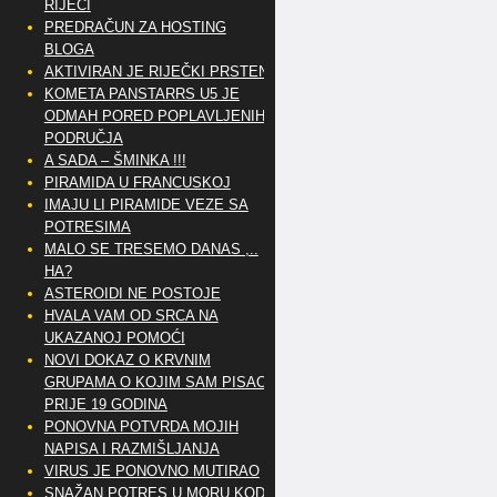
RIJEČI
PREDRAČUN ZA HOSTING
BLOGA
AKTIVIRAN JE RIJEČKI PRSTEN
KOMETA PANSTARRS U5 JE
ODMAH PORED POPLAVLJENIH
PODRUČJA
A SADA – ŠMINKA !!!
PIRAMIDA U FRANCUSKOJ
IMAJU LI PIRAMIDE VEZE SA
POTRESIMA
MALO SE TRESEMO DANAS ,..
HA?
ASTEROIDI NE POSTOJE
HVALA VAM OD SRCA NA
UKAZANOJ POMOĆI
NOVI DOKAZ O KRVNIM
GRUPAMA O KOJIM SAM PISAO
PRIJE 19 GODINA
PONOVNA POTVRDA MOJIH
NAPISA I RAZMIŠLJANJA
VIRUS JE PONOVNO MUTIRAO
SNAŽAN POTRES U MORU KOD