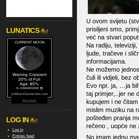
U ovom svijetu (stva
prisiljeni smo, prim
LUNATICS
već na stvari popu
Na radiju, televizij
ljude, tračeve i sl
informacijama.
Ne možemo jednosta
čuli ili vidjeli, bez 
Evo npr. ja, …ja b
taj primjer,..jer ne
kupujem i ne čitam 
the moon
mislim muziku na ra
pošteđen pranja mo
LOG IN
rečeno , uopće ne 
Log in
Entries feed
No imam jednu man