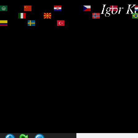
Igor Ko
العربية
简体中文
Hrvatski
Čeština‎
Dansk
Magyar
Italiano
Македонски јазик
Norsk bokmål
Español
Svenska
Türkçe