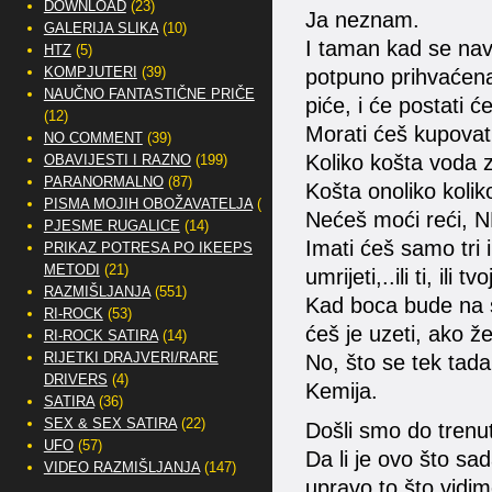
DOWNLOAD
(23)
Ja neznam.
GALERIJA SLIKA
(10)
I taman kad se nav
HTZ
(5)
KOMPJUTERI
(39)
potpuno prihvaćena
NAUČNO FANTASTIČNE PRIČE
piće, i će postati ć
(12)
Morati ćeš kupovat
NO COMMENT
(39)
Koliko košta voda 
OBAVIJESTI I RAZNO
(199)
PARANORMALNO
(87)
Košta onoliko koliko
PISMA MOJIH OBOŽAVATELJA
(2)
Nećeš moći reći, 
PJESME RUGALICE
(14)
Imati ćeš samo tri 
PRIKAZ POTRESA PO IKEEPS
METODI
(21)
umrijeti,..ili ti, ili
RAZMIŠLJANJA
(551)
Kad boca bude na st
RI-ROCK
(53)
ćeš je uzeti, ako žel
RI-ROCK SATIRA
(14)
RIJETKI DRAJVERI/RARE
No, što se tek tada
DRIVERS
(4)
Kemija.
SATIRA
(36)
SEX & SEX SATIRA
(22)
Došli smo do trenu
UFO
(57)
Da li je ovo što sa
VIDEO RAZMIŠLJANJA
(147)
upravo to što vidi