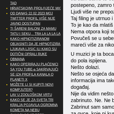
TAD
postepeno, zamro ta
HRVATSKO(M) PROL(I)JEĆE MIG
Ljudi više ne prepo
OD DANAS 22.02.2023 MOJ
Taj filing je utrnuo 
TWITTER PROFIL VIŠE NIJE
JAVNO DOSTUPAN
To je kao da mlati
TI ŠARENI BALONI ZA MAMU
Nema otpora koji te
TATU I SEKU,.. TRA LA LA LA LA
Povučeš se u sebe i
KAKO HIPNOTIZIRANOM
OBJASNITI DA JE HIPNOTIZIRAN
mareći više za niko
LJUKAVA LJISIC ILI KAKO SU
U muzici je ta boca
DOTIČNI OPRALI RUKE
OBMANA
do pola ispijena.
KAKO OPERIRAJU PLAĆENICI
Nešto dolazi.
SA YOU TUBE-a SAKRIVAJUĆI
Nešto se osjeća da 
SE IZA PROFILA KANALA O
PLANETI X
informacija ima tak
MOŽETE LI SI KUPITI NOVI
događaj.
KOMPJUTER?
Nije da vidim nešto
LAV U ZOOLOŠKOM VRTU
zabrinuto. Ne. Ne b
KAKO SE JE ZA SVETA TRI
KRALJA POJAVILA OGROMNA
Zabrinut sam samo
KOMETA NA NEBU
za ovce, koje ni kur