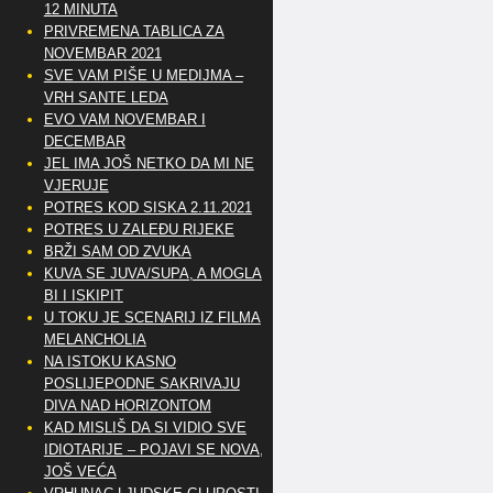
12 MINUTA
PRIVREMENA TABLICA ZA
NOVEMBAR 2021
SVE VAM PIŠE U MEDIJMA –
VRH SANTE LEDA
EVO VAM NOVEMBAR I
DECEMBAR
JEL IMA JOŠ NETKO DA MI NE
VJERUJE
POTRES KOD SISKA 2.11.2021
POTRES U ZALEĐU RIJEKE
BRŽI SAM OD ZVUKA
KUVA SE JUVA/SUPA, A MOGLA
BI I ISKIPIT
U TOKU JE SCENARIJ IZ FILMA
MELANCHOLIA
NA ISTOKU KASNO
POSLIJEPODNE SAKRIVAJU
DIVA NAD HORIZONTOM
KAD MISLIŠ DA SI VIDIO SVE
IDIOTARIJE – POJAVI SE NOVA,..
JOŠ VEĆA