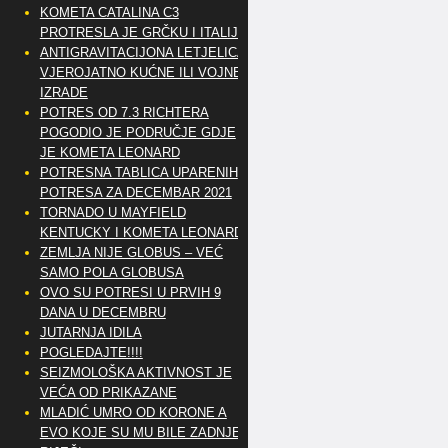
KOMETA CATALINA C3
PROTRESLA JE GRČKU I ITALIJU
ANTIGRAVITACIJONA LETJELICA
VJEROJATNO KUĆNE ILI VOJNE
IZRADE
POTRES OD 7.3 RICHTERA
POGODIO JE PODRUČJE GDJE
JE KOMETA LEONARD
POTRESNA TABLICA UPARENIH
POTRESA ZA DECEMBAR 2021
TORNADO U MAYFIELD
KENTUCKY I KOMETA LEONARD
ZEMLJA NIJE GLOBUS – VEĆ
SAMO POLA GLOBUSA
OVO SU POTRESI U PRVIH 9
DANA U DECEMBRU
JUTARNJA IDILA
POGLEDAJTE!!!!
SEIZMOLOŠKA AKTIVNOST JE
VEĆA OD PRIKAZANE
MLADIĆ UMRO OD KORONE A
EVO KOJE SU MU BILE ZADNJE