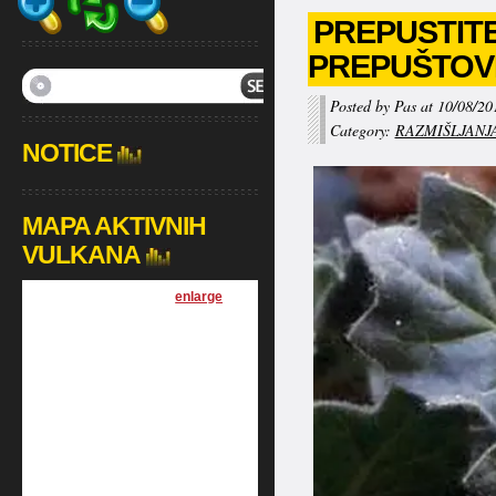
PREPUSTITE
PREPUŠTOV
Posted by Pas at 10/08/20
Category:
RAZMIŠLJANJ
NOTICE
MAPA AKTIVNIH
VULKANA
[
enlarge
]