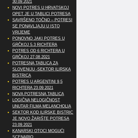
30.09.2021
NOVI POTRES U HRVATSKOJ
OPET JE U TABLICI POTRESA
SAVRŠENO TOČNO – POTRESI
SE PONAVLJAJU U ISTO
VRIJEME
PONOVNO JAKI POTRES U
GRČKOJ 5.3 RICHTERA
POTRES OD 6 RICHTERA U
GRČKOJ 27.08.2021
POTRESNA TABLICA ZA
SLOVENIJU -SEKTOR ILIRSKA
BISTRICA
POTRES U ARGENTINI 9,5
RICHTERA 23.09.2021
NOVA POTRESNA TABLICA
LOGIČNA NELOGIČNOST
UNUTAR FILMA MELANCHOLIA
SEKTOR KOD ILIRSKE BISTRICE
JE NOVO ŽARIŠTE POTRESA
23.09.2021
KANARSKI OTOCI MOGUĆI
SCENARIO