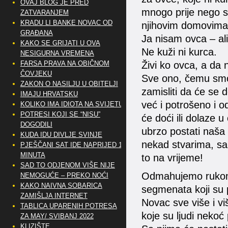
OVAJ BLOG JE PRED
mnogo prije nego su
ZATVARANJEM
KRADU LI BANKE NOVAC OD
njihovim domovima
GRAĐANA
Ja nisam ovca – ali 
KAKO SE GRIJATI U OVA
Ne kuži ni kurca.
NESIGURNA VREMENA
FARSA PRAVA NA OBIČNOM
Živi ko ovca, a da 
ČOVJEKU
Sve ono, čemu smo s
ZAKON O NASILJU U OBITELJI
zamisliti da će se d
IMAJU HRVATSKU
već i potrošeno i 
KOLIKO IMA IDIOTA NA SVIJETU?
POTRESI KOJI SE “NISU”
će doći ili dolaze 
DOGODILI
ubrzo postati naša 
KUDA IDU DIVLJE SVINJE
nekad stvarima, sa 
PJEŠČANI SAT IDE NAPRIJED 10
MINUTA
to na vrijeme!
SAD TO ODJENOM VIŠE NIJE
Odmahujemo rukom, n
NEMOGUĆE – PREKO NOĆI
KAKO NAIVNA SOBARICA
segmenata koji su p
ZAMIŠLJA INTERNET
Novac sve više i vi
TABLICA UPARENIH POTRESA
koje su ljudi nekoć p
ZA MAY/ SVIBANJ 2022
KLIZIŠTE