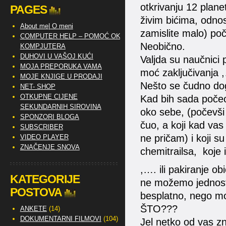
otkrivanju 12 plane
PAGES
živim bićima, odn
About me| O meni
zamislite malo) poč
COMPUTER HELP – POMOĆ OKO
Neobično.
KOMPJUTERA
DUHOVI U VAŠOJ KUĆI
Valjda su naučnici p
MOJA PREPORUKA VAMA
moć zaključivanja 
MOJE KNJIGE U PRODAJI
Nešto se čudno do
NET- SHOP
OTKUPNE CIJENE
Kad bih sada počeo 
SEKUNDARNIH SIROVINA
oko sebe, (počevši 
SPONZORI BLOGA
čuo, a koji kad vas
SUBSCRIBER
ne pričam) i koji s
VIDEO PLAYER
ZNAČENJE SNOVA
chemitrailsa, koje i
,…. ili pakiranje ob
KATEGORIJE
ne možemo jednostav
POSTOVA
besplatno, nego mor
ŠTO???
ANKETE
(14)
DOKUMENTARNI FILMOVI
(104)
Jel netko od vas z