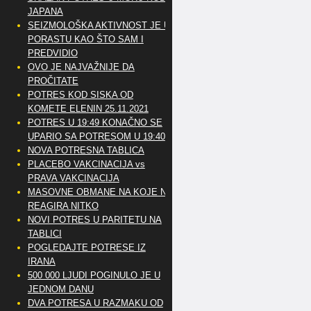
JAPANA
SEIZMOLOŠKA AKTIVNOST JE U
PORASTU KAO ŠTO SAM I
PREDVIDIO
OVO JE NAJVAŽNIJE DA
PROČITATE
POTRES KOD SISKA OD
KOMETE ELENIN 25.11.2021
POTRES U 19:49 KONAČNO SE
UPARIO SA POTRESOM U 19:40
NOVA POTRESNA TABLICA
PLACEBO VAKCINACIJA vs
PRAVA VAKCINACIJA
MASOVNE OBMANE NA KOJE NE
REAGIRA NITKO
NOVI POTRES U PARITETU NA
TABLICI
POGLEDAJTE POTRESE IZ
IRANA
500 000 LJUDI POGINULO JE U
JEDNOM DANU
DVA POTRESA U RAZMAKU OD