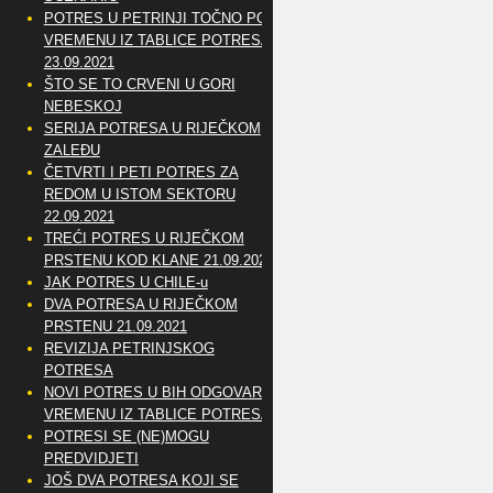
POTRES U PETRINJI TOČNO PO
VREMENU IZ TABLICE POTRESA
23.09.2021
ŠTO SE TO CRVENI U GORI
NEBESKOJ
SERIJA POTRESA U RIJEČKOM
ZALEĐU
ČETVRTI I PETI POTRES ZA
REDOM U ISTOM SEKTORU
22.09.2021
TREĆI POTRES U RIJEČKOM
PRSTENU KOD KLANE 21.09.2021
JAK POTRES U CHILE-u
DVA POTRESA U RIJEČKOM
PRSTENU 21.09.2021
REVIZIJA PETRINJSKOG
POTRESA
NOVI POTRES U BIH ODGOVARA
VREMENU IZ TABLICE POTRESA
POTRESI SE (NE)MOGU
PREDVIDJETI
JOŠ DVA POTRESA KOJI SE