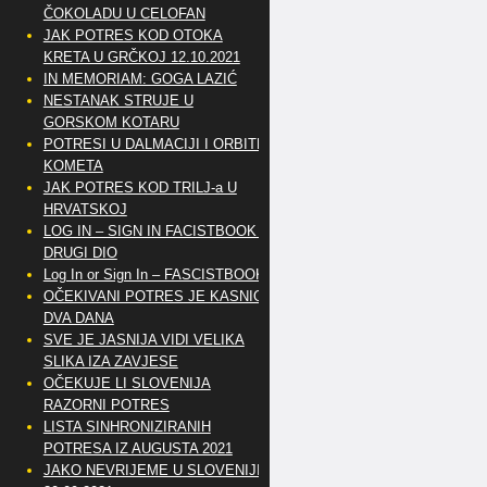
ČOKOLADU U CELOFAN
JAK POTRES KOD OTOKA
KRETA U GRČKOJ 12.10.2021
IN MEMORIAM: GOGA LAZIĆ
NESTANAK STRUJE U
GORSKOM KOTARU
POTRESI U DALMACIJI I ORBITE
KOMETA
JAK POTRES KOD TRILJ-a U
HRVATSKOJ
LOG IN – SIGN IN FACISTBOOK –
DRUGI DIO
Log In or Sign In – FASCISTBOOK
OČEKIVANI POTRES JE KASNIO
DVA DANA
SVE JE JASNIJA VIDI VELIKA
SLIKA IZA ZAVJESE
OČEKUJE LI SLOVENIJA
RAZORNI POTRES
LISTA SINHRONIZIRANIH
POTRESA IZ AUGUSTA 2021
JAKO NEVRIJEME U SLOVENIJI