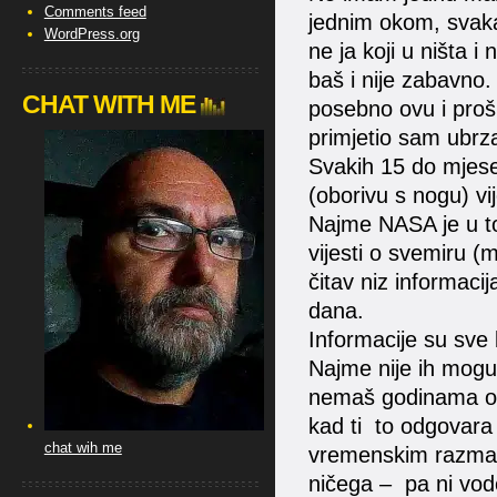
Comments feed
jednim okom, svakak
WordPress.org
ne ja koji u ništa 
baš i nije zabavno
CHAT WITH ME
posebno ovu i proš
primjetio sam ubrza
Svakih 15 do mjese
(oborivu s nogu) vij
Najme NASA je u tok
vijesti o svemiru (
čitav niz informaci
dana.
Informacije su sve b
Najme nije ih mogu
nemaš godinama otk
kad ti to odgovara 
chat wih me
vremenskim razmak
ničega – pa ni vode