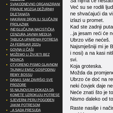
Sa nijma će nestati
SVAKODNEVNO ORGANIZIRANO
Već su se rodili lju
PRANJE MOZGA DEŽURNIH
ne shvaćajući da vi
DILETANATA
HAKIRANI DRON ILI SLUČAJNI
izlazi u promet.
PROLAZNIK
Kad ste zadnji puta
(NE)SLUČAJNA NACISTIČKA
..ja jesam reći će n
CENZURA JAVNIH MEDIJA
Ubrzo više nećeš.
TABLICA UPARENIH POTRESA
ZA FEBRUAR 2022g
Najsmješniji mi j
GOVNA U ČAŠI
i nosi) a na kasi n
MOŽEMO LI ŽIVJETI BEZ
svi.
NOVACA
OTVORENO PISMO GLAVNOM
Koja groteska.
TAJNIKU EMSC GOSPODINU
Možda da promjen
REMY BOSSU
Ubrzo će doć na red 
DANAS SAM ZAVRŠIO SVE
PROZORE
neki čovjek daje ne
55 NAJNOVIJIH DOKAZA DA
Neće znati što je t
KOMETE UZROKUJU POTRESE
Nismo daleko od t
SJEVERNI PERU POGOĐEN
JAKIM POTRESOM
Raste nasilje i nači
..A SADA PRESUDA