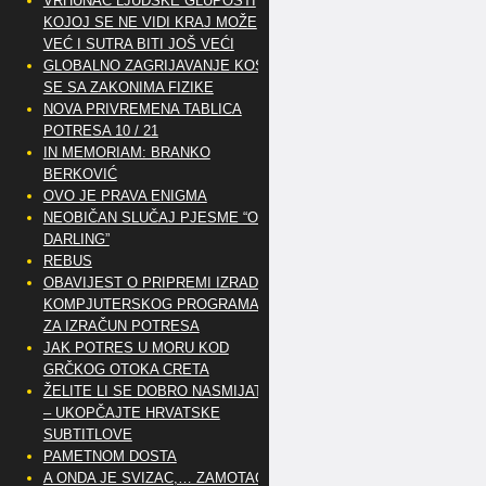
VRHUNAC LJUDSKE GLUPOSTI
KOJOJ SE NE VIDI KRAJ MOŽE
VEĆ I SUTRA BITI JOŠ VEĆI
GLOBALNO ZAGRIJAVANJE KOSI
SE SA ZAKONIMA FIZIKE
NOVA PRIVREMENA TABLICA
POTRESA 10 / 21
IN MEMORIAM: BRANKO
BERKOVIĆ
OVO JE PRAVA ENIGMA
NEOBIČAN SLUČAJ PJESME “OH
DARLING”
REBUS
OBAVIJEST O PRIPREMI IZRADE
KOMPJUTERSKOG PROGRAMA
ZA IZRAČUN POTRESA
JAK POTRES U MORU KOD
GRČKOG OTOKA CRETA
ŽELITE LI SE DOBRO NASMIJATI
– UKOPČAJTE HRVATSKE
SUBTITLOVE
PAMETNOM DOSTA
A ONDA JE SVIZAC,… ZAMOTAO