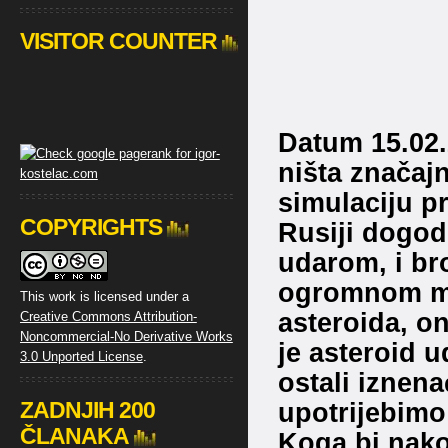
VISITOR COUNTER
Datum 15.02.
ništa značajn
simulaciju p
COPYRIGHTS
Rusiji dogodi
udarom, i br
ogromnom ma
This work is licensed under a
asteroida, on
Creative Commons Attribution-
Noncommercial-No Derivative Works
je asteroid ud
3.0 Unported License
.
ostali iznena
ZADNJIH 200
upotrijebimo 
ČLANAKA
Koga bi nako