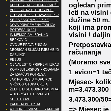
VRHUNAC LJUDSKE GLUPOSTI
ogledan prim
KOJOJ SE NE VIDI KRAJ MOŽE
VEĆ I SUTRA BITI JOŠ VEĆI
leti na visin
GLOBALNO ZAGRIJAVANJE KOSI
dužine 50 m.
SE SA ZAKONIMA FIZIKE
NOVA PRIVREMENA TABLICA
koji ima pro
POTRESA 10 / 21
visini / dalj
IN MEMORIAM: BRANKO
BERKOVIĆ
Pretpostavka
OVO JE PRAVA ENIGMA
NEOBIČAN SLUČAJ PJESME “OH
računanja
DARLING”
REBUS
(Moramo sves
OBAVIJEST O PRIPREMI IZRADE
KOMPJUTERSKOG PROGRAMA
1 avion=1 ta
ZA IZRAČUN POTRESA
JAK POTRES U MORU KOD
Mjesec- koli
GRČKOG OTOKA CRETA
m=3.473.300
ŽELITE LI SE DOBRO NASMIJATI
– UKOPČAJTE HRVATSKE
3.473.300/50
SUBTITLOVE
PAMETNOM DOSTA
=> Mjesec je 
A ONDA JE SVIZAC,… ZAMOTAO