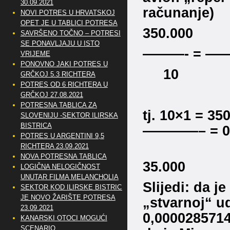
30.09.2021
računanje)
NOVI POTRES U HRVATSKOJ
OPET JE U TABLICI POTRESA
350.000 
SAVRŠENO TOČNO – POTRESI
SE PONAVLJAJU U ISTO
———- = —
VRIJEME
PONOVNO JAKI POTRES U
10 
GRČKOJ 5.3 RICHTERA
POTRES OD 6 RICHTERA U
1
GRČKOJ 27.08.2021
POTRESNA TABLICA ZA
tj. 10×1 = 
SLOVENIJU -SEKTOR ILIRSKA
BISTRICA
————– = 0,
POTRES U ARGENTINI 9,5
RICHTERA 23.09.2021
35
NOVA POTRESNA TABLICA
35.000
LOGIČNA NELOGIČNOST
UNUTAR FILMA MELANCHOLIA
Slijedi: da j
SEKTOR KOD ILIRSKE BISTRICE
JE NOVO ŽARIŠTE POTRESA
„stvarnoj“ ud
23.09.2021
0,0000285714
KANARSKI OTOCI MOGUĆI
SCENARIO