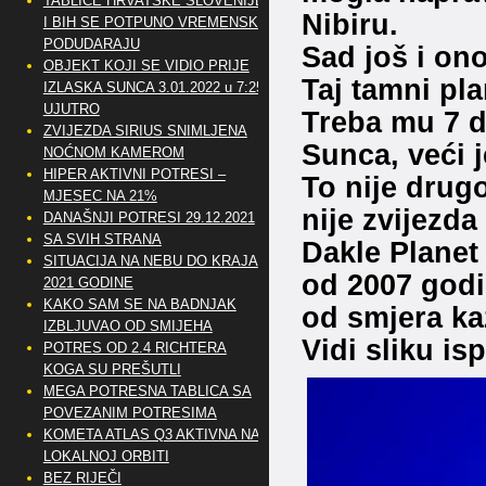
TABLICE HRVATSKE SLOVENIJE
Nibiru.
I BIH SE POTPUNO VREMENSKI
PODUDARAJU
Sad još i ono
OBJEKT KOJI SE VIDIO PRIJE
Taj tamni pla
IZLASKA SUNCA 3.01.2022 u 7:25
UJUTRO
Treba mu 7 d
ZVIJEZDA SIRIUS SNIMLJENA
Sunca, veći j
NOĆNOM KAMEROM
HIPER AKTIVNI POTRESI –
To nije drug
MJESEC NA 21%
nije zvijezda 
DANAŠNJI POTRESI 29.12.2021
SA SVIH STRANA
Dakle Planet
SITUACIJA NA NEBU DO KRAJA
od 2007 godi
2021 GODINE
KAKO SAM SE NA BADNJAK
od smjera kaz
IZBLJUVAO OD SMIJEHA
Vidi sliku is
POTRES OD 2.4 RICHTERA
KOGA SU PREŠUTLI
MEGA POTRESNA TABLICA SA
POVEZANIM POTRESIMA
KOMETA ATLAS Q3 AKTIVNA NA
LOKALNOJ ORBITI
BEZ RIJEČI