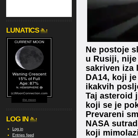
LUNATICS
Ne postoje s
u Rusiji, nij
sakriven iza
DA14, koji j
ikakvih poslj
Taj asteroid 
the moon
koji se je po
Prevareni sm
LOG IN
NASA sutrada
Log in
koji mimola
Entries feed