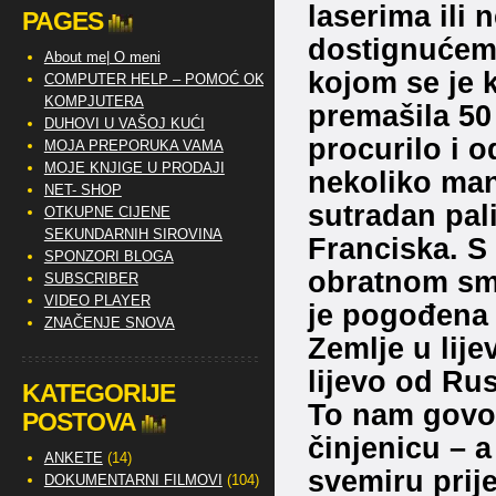
laserima ili
PAGES
dostignućem,
About me| O meni
kojom se je k
COMPUTER HELP – POMOĆ OKO
KOMPJUTERA
premašila 50
DUHOVI U VAŠOJ KUĆI
procurilo i 
MOJA PREPORUKA VAMA
MOJE KNJIGE U PRODAJI
nekoliko man
NET- SHOP
sutradan pal
OTKUPNE CIJENE
SEKUNDARNIH SIROVINA
Franciska. S
SPONZORI BLOGA
obratnom smj
SUBSCRIBER
VIDEO PLAYER
je pogođena 
ZNAČENJE SNOVA
Zemlje u lije
lijevo od Ru
KATEGORIJE
To nam govor
POSTOVA
činjenicu – a 
ANKETE
(14)
svemiru prije
DOKUMENTARNI FILMOVI
(104)