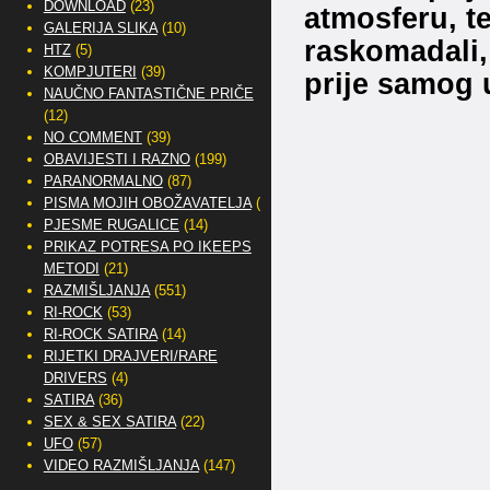
DOWNLOAD
(23)
atmosferu, te
GALERIJA SLIKA
(10)
raskomadali,
HTZ
(5)
KOMPJUTERI
(39)
prije samog u
NAUČNO FANTASTIČNE PRIČE
(12)
NO COMMENT
(39)
OBAVIJESTI I RAZNO
(199)
PARANORMALNO
(87)
PISMA MOJIH OBOŽAVATELJA
(2)
PJESME RUGALICE
(14)
PRIKAZ POTRESA PO IKEEPS
METODI
(21)
RAZMIŠLJANJA
(551)
RI-ROCK
(53)
RI-ROCK SATIRA
(14)
RIJETKI DRAJVERI/RARE
DRIVERS
(4)
SATIRA
(36)
SEX & SEX SATIRA
(22)
UFO
(57)
VIDEO RAZMIŠLJANJA
(147)