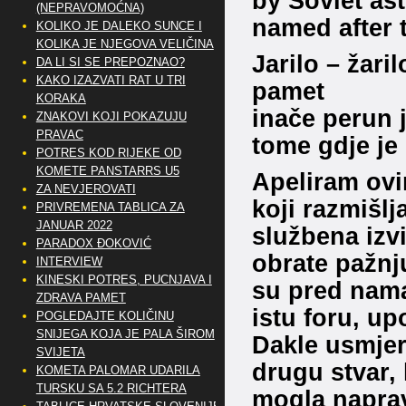
by Soviet as
(NEPRAVOMOĆNA)
named after 
KOLIKO JE DALEKO SUNCE I
KOLIKA JE NJEGOVA VELIČINA
Jarilo – žari
DA LI SI SE PREPOZNAO?
KAKO IZAZVATI RAT U TRI
pamet
KORAKA
inače perun j
ZNAKOVI KOJI POKAZUJU
PRAVAC
tome gdje je
POTRES KOD RIJEKE OD
KOMETE PANSTARRS U5
Apeliram ovi
ZA NEVJEROVATI
koji razmišl
PRIVREMENA TABLICA ZA
JANUAR 2022
službena izv
PARADOX ĐOKOVIĆ
obrate pažnju
INTERVIEW
KINESKI POTRES, PUCNJAVA I
su pred nam
ZDRAVA PAMET
istu foru, up
POGLEDAJTE KOLIČINU
SNIJEGA KOJA JE PALA ŠIROM
Dakle usmjer
SVIJETA
drugu stvar,
KOMETA PALOMAR UDARILA
TURSKU SA 5.2 RICHTERA
mogla napravi