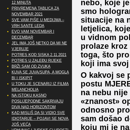
nebo, koje je
12 MINUTA
PRIVREMENA TABLICA ZA
smo hologra
NOVEMBAR 2021
situacije na
SVE VAM PIŠE U MEDIJMA –
VRH SANTE LEDA
letjelica, ko
EVO VAM NOVEMBAR I
u vidnom polj
DECEMBAR
JEL IMA JOŠ NETKO DA MI NE
prolaze kroz 
VJERUJE
toga, što pro
POTRES KOD SISKA 2.11.2021
POTRES U ZALEĐU RIJEKE
koji ima svoj
BRŽI SAM OD ZVUKA
KUVA SE JUVA/SUPA, A MOGLA
O kakvoj se 
BI I ISKIPIT
postu MJERE
U TOKU JE SCENARIJ IZ FILMA
MELANCHOLIA
na nebu nije
NA ISTOKU KASNO
«znanost» op
POSLIJEPODNE SAKRIVAJU
DIVA NAD HORIZONTOM
odnosno pro
KAD MISLIŠ DA SI VIDIO SVE
sam došao d
IDIOTARIJE – POJAVI SE NOVA,..
JOŠ VEĆA
koju mi je n