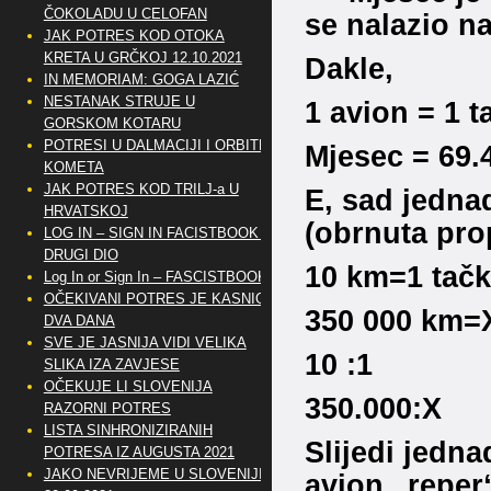
ČOKOLADU U CELOFAN
se nalazio na
JAK POTRES KOD OTOKA
KRETA U GRČKOJ 12.10.2021
Dakle,
IN MEMORIAM: GOGA LAZIĆ
NESTANAK STRUJE U
1 avion = 1 t
GORSKOM KOTARU
POTRESI U DALMACIJI I ORBITE
Mjesec = 69.
KOMETA
JAK POTRES KOD TRILJ-a U
E, sad jedna
HRVATSKOJ
(obrnuta pro
LOG IN – SIGN IN FACISTBOOK –
DRUGI DIO
10 km=1 tač
Log In or Sign In – FASCISTBOOK
OČEKIVANI POTRES JE KASNIO
350 000 km=
DVA DANA
SVE JE JASNIJA VIDI VELIKA
10 :1
SLIKA IZA ZAVJESE
OČEKUJE LI SLOVENIJA
350.000:X
RAZORNI POTRES
LISTA SINHRONIZIRANIH
Slijedi jedn
POTRESA IZ AUGUSTA 2021
JAKO NEVRIJEME U SLOVENIJI
avion „reper“