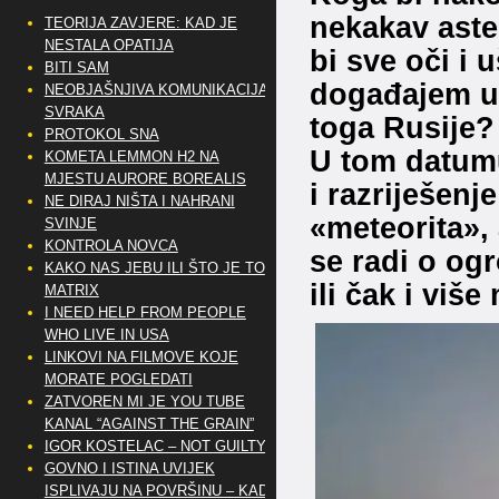
nekakav aste
TEORIJA ZAVJERE: KAD JE
NESTALA OPATIJA
bi sve oči i u
BITI SAM
događajem u 
NEOBJAŠNJIVA KOMUNIKACIJA
SVRAKA
toga Rusije?
PROTOKOL SNA
U tom datumu
KOMETA LEMMON H2 NA
MJESTU AURORE BOREALIS
i razriješen
NE DIRAJ NIŠTA I NAHRANI
«meteorita», 
SVINJE
KONTROLA NOVCA
se radi o og
KAKO NAS JEBU ILI ŠTO JE TO
ili čak i viš
MATRIX
I NEED HELP FROM PEOPLE
WHO LIVE IN USA
LINKOVI NA FILMOVE KOJE
MORATE POGLEDATI
ZATVOREN MI JE YOU TUBE
KANAL “AGAINST THE GRAIN”
IGOR KOSTELAC – NOT GUILTY
GOVNO I ISTINA UVIJEK
ISPLIVAJU NA POVRŠINU – KAD