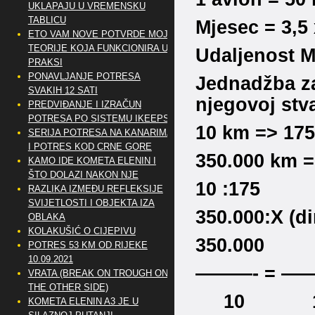
UKLAPAJU U VREMENSKU
TABLICU
Mjesec = 3,5
ETO VAM NOVE POTVRDE MOJE
TEORIJE KOJA FUNKCIONIRA U
Udaljenost M
PRAKSI
PONAVLJANJE POTRESA
Jednadžba za
SVAKIH 12 SATI
njegovoj stva
PREDVIĐANJE I IZRAČUN
POTRESA PO SISTEMU IKEEPS
10 km => 17
SERIJA POTRESA NA KANARIMA
I POTRES KOD CRNE GORE
350.000 km 
KAMO IDE KOMETA ELENIN I
ŠTO DOLAZI NAKON NJE
10 :175
RAZLIKA IZMEĐU REFLEKSIJE
SVIJETLOSTI I OBJEKTA IZA
350.000:X (d
OBLAKA
KOLAKUŠIĆ O CIJEPIVU
350.000 
POTRES 53 KM OD RIJEKE
10.09.2021
———- = —
VRATA (BREAK ON TROUGH ON
THE OTHER SIDE)
10 1
KOMETA ELENIN A3 JE U