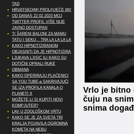
TAD
HRVATSKO(M) PROL(I)JEĆE MIG
OD DANAS 22.02.2023 MOJ
TWITTER PROFIL VIŠE NIJE
JAVNO DOSTUPAN
TI ŠARENI BALONI ZA MAMU
TATU I SEKU,.. TRA LA LA LA LA
KAKO HIPNOTIZIRANOM
OBJASNITI DA JE HIPNOTIZIRAN
LJUKAVA LJISIC ILI KAKO SU
DOTIČNI OPRALI RUKE
OBMANA
KAKO OPERIRAJU PLAĆENICI
SA YOU TUBE-a SAKRIVAJUĆI
SE IZA PROFILA KANALA O
Vrlo je bitno
PLANETI X
čuju na snimc
MOŽETE LI SI KUPITI NOVI
KOMPJUTER?
snima događ
LAV U ZOOLOŠKOM VRTU
KAKO SE JE ZA SVETA TRI
KRALJA POJAVILA OGROMNA
KOMETA NA NEBU