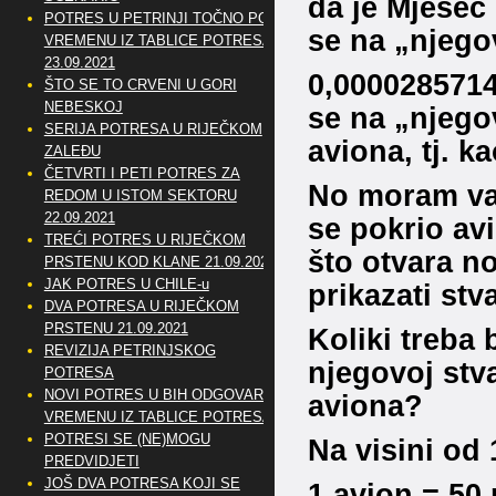
da je Mjesec
POTRES U PETRINJI TOČNO PO
se na „njegov
VREMENU IZ TABLICE POTRESA
23.09.2021
0,0000285714
ŠTO SE TO CRVENI U GORI
NEBESKOJ
se na „njegov
SERIJA POTRESA U RIJEČKOM
aviona, tj. k
ZALEĐU
ČETVRTI I PETI POTRES ZA
No moram vas
REDOM U ISTOM SEKTORU
22.09.2021
se pokrio avi
TREĆI POTRES U RIJEČKOM
što otvara n
PRSTENU KOD KLANE 21.09.2021
JAK POTRES U CHILE-u
prikazati stv
DVA POTRESA U RIJEČKOM
PRSTENU 21.09.2021
Koliki treba 
REVIZIJA PETRINJSKOG
njegovoj stva
POTRESA
NOVI POTRES U BIH ODGOVARA
aviona?
VREMENU IZ TABLICE POTRESA
POTRESI SE (NE)MOGU
Na visini od
PREDVIDJETI
JOŠ DVA POTRESA KOJI SE
1 avion = 50