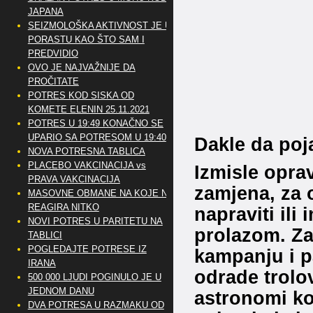
JAPANA
SEIZMOLOŠKA AKTIVNOST JE U
PORASTU KAO ŠTO SAM I
PREDVIDIO
OVO JE NAJVAŽNIJE DA
PROČITATE
POTRES KOD SISKA OD
KOMETE ELENIN 25.11.2021
POTRES U 19:49 KONAČNO SE
UPARIO SA POTRESOM U 19:40
Dakle da poj
NOVA POTRESNA TABLICA
PLACEBO VAKCINACIJA vs
Izmisle oprav
PRAVA VAKCINACIJA
zamjena, za 
MASOVNE OBMANE NA KOJE NE
REAGIRA NITKO
napraviti ili
NOVI POTRES U PARITETU NA
prolazom. Za
TABLICI
POGLEDAJTE POTRESE IZ
kampanju i p
IRANA
odrade trolov
500 000 LJUDI POGINULO JE U
JEDNOM DANU
astronomi ko
DVA POTRESA U RAZMAKU OD