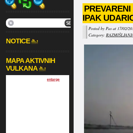
PREVARENI 
IPAK UDARI
Posted by Pas at 17/02/20
Category:
RAZMIŠLJANJ
NOTICE
MAPA AKTIVNIH
VULKANA
[
enlarge
]