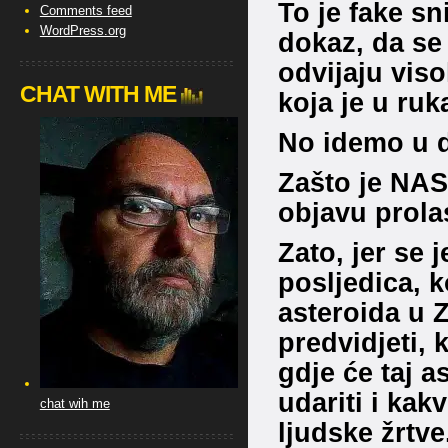
To je fake s
Comments feed
WordPress.org
dokaz, da se
odvijaju vis
CHAT WITH ME
koja je u ru
No idemo u d
Zašto je NAS
objavu prola
Zato, jer se 
posljedica, 
asteroida u 
predvidjeti, 
gdje će taj 
udariti i kakv
chat wih me
ljudske žrtve