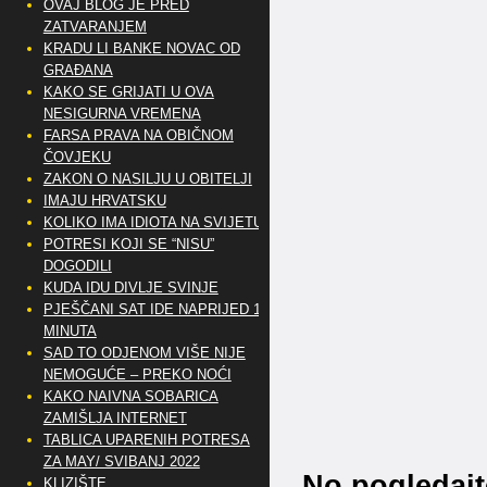
OVAJ BLOG JE PRED
ZATVARANJEM
KRADU LI BANKE NOVAC OD
GRAĐANA
KAKO SE GRIJATI U OVA
NESIGURNA VREMENA
FARSA PRAVA NA OBIČNOM
ČOVJEKU
ZAKON O NASILJU U OBITELJI
IMAJU HRVATSKU
KOLIKO IMA IDIOTA NA SVIJETU?
POTRESI KOJI SE “NISU”
DOGODILI
KUDA IDU DIVLJE SVINJE
PJEŠČANI SAT IDE NAPRIJED 10
MINUTA
SAD TO ODJENOM VIŠE NIJE
NEMOGUĆE – PREKO NOĆI
KAKO NAIVNA SOBARICA
ZAMIŠLJA INTERNET
TABLICA UPARENIH POTRESA
ZA MAY/ SVIBANJ 2022
No pogledajt
KLIZIŠTE