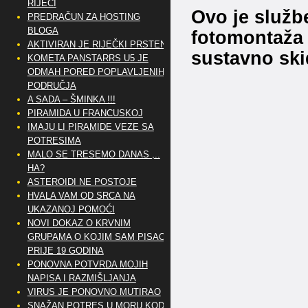
RIJEČI
Ovo je služb
PREDRAČUN ZA HOSTING
BLOGA
fotomontaža a
AKTIVIRAN JE RIJEČKI PRSTEN
sustavno ski
KOMETA PANSTARRS U5 JE
ODMAH PORED POPLAVLJENIH
PODRUČJA
A SADA – ŠMINKA !!!
PIRAMIDA U FRANCUSKOJ
IMAJU LI PIRAMIDE VEZE SA
POTRESIMA
MALO SE TRESEMO DANAS ,..
HA?
ASTEROIDI NE POSTOJE
HVALA VAM OD SRCA NA
UKAZANOJ POMOĆI
NOVI DOKAZ O KRVNIM
GRUPAMA O KOJIM SAM PISAO
PRIJE 19 GODINA
PONOVNA POTVRDA MOJIH
NAPISA I RAZMIŠLJANJA
VIRUS JE PONOVNO MUTIRAO
SNAŽAN POTRES U MORU KOD