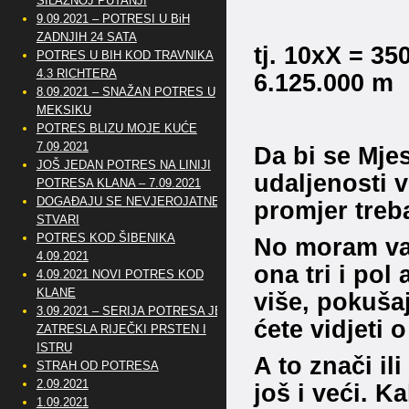
SILAZNOJ PUTANJI
350
9.09.2021 – POTRESI U BiH
ZADNJIH 24 SATA
tj. 10xX = 
POTRES U BIH KOD TRAVNIKA
4.3 RICHTERA
6.125.000 m
8.09.2021 – SNAŽAN POTRES U
MEKSIKU
POTRES BLIZU MOJE KUĆE
7.09.2021
Da bi se Mje
JOŠ JEDAN POTRES NA LINIJI
udaljenosti v
POTRESA KLANA – 7.09.2021
DOGAĐAJU SE NEVJEROJATNE
promjer treba
STVARI
POTRES KOD ŠIBENIKA
No moram vam
4.09.2021
ona tri i pol
4.09.2021 NOVI POTRES KOD
KLANE
više, pokušaj
3.09.2021 – SERIJA POTRESA JE
ćete vidjeti 
ZATRESLA RIJEČKI PRSTEN I
ISTRU
A to znači il
STRAH OD POTRESA
2.09.2021
još i veći. K
1.09.2021