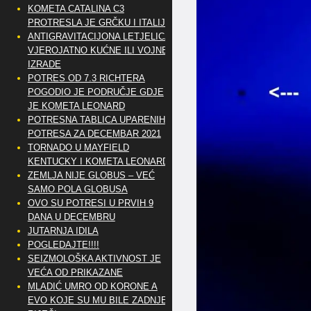
KOMETA CATALINA C3
PROTRESLA JE GRČKU I ITALIJU
ANTIGRAVITACIJONA LETJELICA
VJEROJATNO KUĆNE ILI VOJNE
IZRADE
POTRES OD 7.3 RICHTERA
POGODIO JE PODRUČJE GDJE
JE KOMETA LEONARD
POTRESNA TABLICA UPARENIH
POTRESA ZA DECEMBAR 2021
TORNADO U MAYFIELD
KENTUCKY I KOMETA LEONARD
ZEMLJA NIJE GLOBUS – VEĆ
SAMO POLA GLOBUSA
OVO SU POTRESI U PRVIH 9
DANA U DECEMBRU
JUTARNJA IDILA
POGLEDAJTE!!!!
SEIZMOLOŠKA AKTIVNOST JE
VEĆA OD PRIKAZANE
MLADIĆ UMRO OD KORONE A
EVO KOJE SU MU BILE ZADNJE