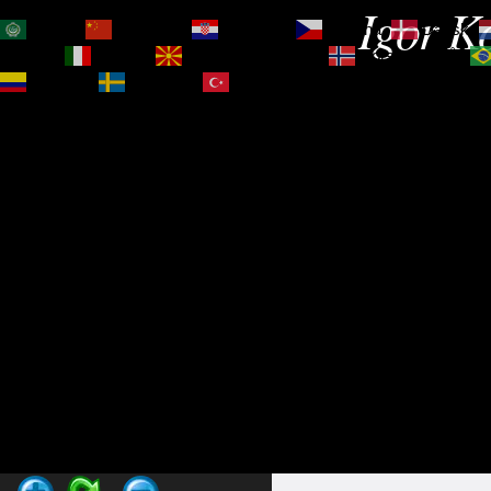
Igor Ko
العربية
简体中文
Hrvatski
Čeština‎
Dansk
Magyar
Italiano
Македонски јазик
Norsk bokmål
Español
Svenska
Türkçe