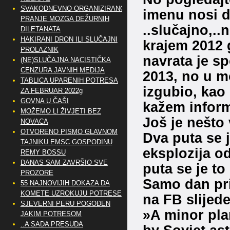
SVAKODNEVNO ORGANIZIRANO
imenu nosi da
PRANJE MOZGA DEŽURNIH
..slučajno,..
DILETANATA
HAKIRANI DRON ILI SLUČAJNI
krajem 2012 
PROLAZNIK
navrata je s
(NE)SLUČAJNA NACISTIČKA
CENZURA JAVNIH MEDIJA
2013, no u m
TABLICA UPARENIH POTRESA
izgubio, kao 
ZA FEBRUAR 2022g
GOVNA U ČAŠI
kažem inform
MOŽEMO LI ŽIVJETI BEZ
Još je nešto 
NOVACA
OTVORENO PISMO GLAVNOM
Dva puta se 
TAJNIKU EMSC GOSPODINU
eksplozija o
REMY BOSSU
DANAS SAM ZAVRŠIO SVE
puta se je to
PROZORE
Samo dan pri
55 NAJNOVIJIH DOKAZA DA
KOMETE UZROKUJU POTRESE
na FB slijed
SJEVERNI PERU POGOĐEN
»A minor pla
JAKIM POTRESOM
..A SADA PRESUDA