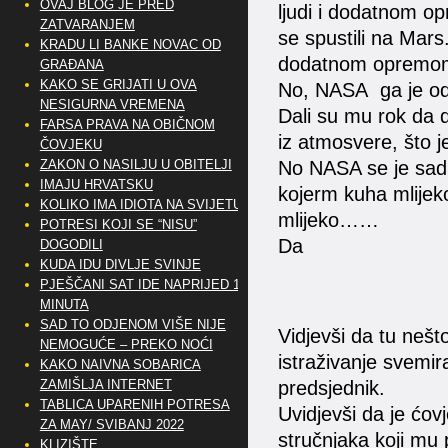
OVAJ BLOG JE PRED
ljudi i dodatnom op
ZATVARANJEM
se spustili na Mars.
KRADU LI BANKE NOVAC OD
dodatnom opremom
GRAĐANA
KAKO SE GRIJATI U OVA
No, NASA ga je odbi
NESIGURNA VREMENA
Dali su mu rok da 
FARSA PRAVA NA OBIČNOM
iz atmosvere, što j
ČOVJEKU
ZAKON O NASILJU U OBITELJI
No NASA se je sad 
IMAJU HRVATSKU
kojerm kuha mlijeko 
KOLIKO IMA IDIOTA NA SVIJETU?
mlijeko……
POTRESI KOJI SE “NISU”
Da
DOGODILI
KUDA IDU DIVLJE SVINJE
PJEŠČANI SAT IDE NAPRIJED 10
MINUTA
SAD TO ODJENOM VIŠE NIJE
Vidjevši da tu nešt
NEMOGUĆE – PREKO NOĆI
istraživanje svemira
KAKO NAIVNA SOBARICA
ZAMIŠLJA INTERNET
predsjednik.
TABLICA UPARENIH POTRESA
Uvidjevši da je ćov
ZA MAY/ SVIBANJ 2022
stručnjaka koji mu 
KLIZIŠTE