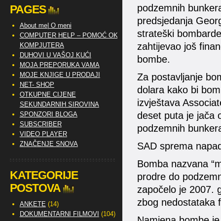
podzemnih bunkera,
PAGES
predsjedanja Georg
About me| O meni
strateški bombarder
COMPUTER HELP – POMOĆ OKO
zahtijevao još fina
KOMPJUTERA
DUHOVI U VAŠOJ KUĆI
bombe.
MOJA PREPORUKA VAMA
MOJE KNJIGE U PRODAJI
Za postavljanje bo
NET- SHOP
dolara kako bi bom
OTKUPNE CIJENE
izvještava Associat
SEKUNDARNIH SIROVINA
deset puta je jača 
SPONZORI BLOGA
SUBSCRIBER
podzemnih bunker
VIDEO PLAYER
ZNAČENJE SNOVA
SAD sprema napad 
Bomba nazvana “maj
KATEGORIJE
prodre do podzemni
POSTOVA
započelo je 2007. g
zbog nedostataka f
ANKETE
(14)
DOKUMENTARNI FILMOVI
(104)
Namjena bombe je 