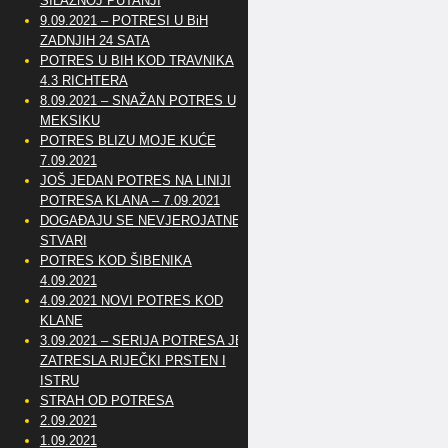
SILAZNOJ PUTANJI
9.09.2021 – POTRESI U BiH
ZADNJIH 24 SATA
POTRES U BIH KOD TRAVNIKA
4.3 RICHTERA
8.09.2021 – SNAŽAN POTRES U
MEKSIKU
POTRES BLIZU MOJE KUĆE
7.09.2021
JOŠ JEDAN POTRES NA LINIJI
POTRESA KLANA – 7.09.2021
DOGAĐAJU SE NEVJEROJATNE
STVARI
POTRES KOD ŠIBENIKA
4.09.2021
4.09.2021 NOVI POTRES KOD
KLANE
3.09.2021 – SERIJA POTRESA JE
ZATRESLA RIJEČKI PRSTEN I
ISTRU
STRAH OD POTRESA
2.09.2021
1.09.2021