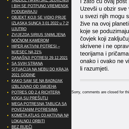
TABLICE HRVATSKE SLOVENIJE
I zato ću ovaj post 
I BIH SE POTPUNO VREMENSKI
Uzevši u obzir sve 
PODUDARAJU
u svezi njih mogu s
OBJEKT KOJI SE VIDIO PRIJE
žive na ovoj planeti
IZLASKA SUNCA 3.01.2022 u 7:25
UJUTRO
koje se poduzimaj
ZVIJEZDA SIRIUS SNIMLJENA
čovjek koji zaključ
NOĆNOM KAMEROM
skrivene i ne opra
HIPER AKTIVNI POTRESI –
MJESEC NA 21%
teorijama i prič
DANAŠNJI POTRESI 29.12.2021
onako i ovako ne vi
SA SVIH STRANA
li razumjeti.
SITUACIJA NA NEBU DO KRAJA
2021 GODINE
KAKO SAM SE NA BADNJAK
IZBLJUVAO OD SMIJEHA
Sorry, comments are closed for thi
POTRES OD 2.4 RICHTERA
KOGA SU PREŠUTLI
MEGA POTRESNA TABLICA SA
POVEZANIM POTRESIMA
KOMETA ATLAS Q3 AKTIVNA NA
LOKALNOJ ORBITI
BEZ RIJEČI