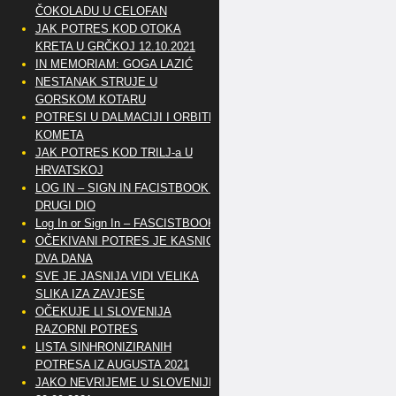
ČOKOLADU U CELOFAN
JAK POTRES KOD OTOKA
KRETA U GRČKOJ 12.10.2021
IN MEMORIAM: GOGA LAZIĆ
NESTANAK STRUJE U
GORSKOM KOTARU
POTRESI U DALMACIJI I ORBITE
KOMETA
JAK POTRES KOD TRILJ-a U
HRVATSKOJ
LOG IN – SIGN IN FACISTBOOK –
DRUGI DIO
Log In or Sign In – FASCISTBOOK
OČEKIVANI POTRES JE KASNIO
DVA DANA
SVE JE JASNIJA VIDI VELIKA
SLIKA IZA ZAVJESE
OČEKUJE LI SLOVENIJA
RAZORNI POTRES
LISTA SINHRONIZIRANIH
POTRESA IZ AUGUSTA 2021
JAKO NEVRIJEME U SLOVENIJI