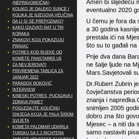
Ameri bi slijedeću 
(NEPRAVOMOĆNA)
KOLIKO JE DALEKO SUNCE I
eventualno 2020 go
KOLIKA JE NJEGOVA VELIČINA
U čemu je fora da 
DA LI SI SE PREPOZNAO?
KAKO IZAZVATI RAT U TRI
a 30 godina kasnij
KORAKA
prestala ići na Mje
ZNAKOVI KOJI POKAZUJU
što su to gađali n
PRAVAC
POTRES KOD RIJEKE OD
Prije dva dana Bar
KOMETE PANSTARRS U5
ne šalje ljude na Mj
ZA NEVJEROVATI
PRIVREMENA TABLICA ZA
Mars.Savjetovali su
JANUAR 2022
Dr.Rubert Zubrin je
PARADOX ĐOKOVIĆ
INTERVIEW
čovječanstva perio
KINESKI POTRES, PUCNJAVA I
znanja i napredka.
ZDRAVA PAMET
snimljen 2005 godin
POGLEDAJTE KOLIČINU
SNIJEGA KOJA JE PALA ŠIROM
dobro zna što govor
SVIJETA
Mjesec – a niti da
KOMETA PALOMAR UDARILA
samo nastaviti pisat
TURSKU SA 5.2 RICHTERA