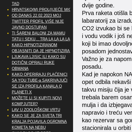
TAD
dvije godine.
HRVATSKO(M) PROL(I)JEĆE MIG
Prva raketa otišla b
OD DANAS 22.02.2023 MOJ
labaratorij za izra
TWITTER PROFIL VIŠE NIJE
JAVNO DOSTUPAN
CO2 izvukao bi se k
TI ŠARENI BALONI ZA MAMU
i vodu vodik i još 
TATU I SEKU,.. TRA LA LA LA LA
koji bi imao dovolj
KAKO HIPNOTIZIRANOM
posadom jednostavn
OBJASNITI DA JE HIPNOTIZIRAN
LJUKAVA LJISIC ILI KAKO SU
Važno je za napome
DOTIČNI OPRALI RUKE
posadu.
OBMANA
Kad je napokon NAS
KAKO OPERIRAJU PLAĆENICI
SA YOU TUBE-a SAKRIVAJUĆI
opet odbila rekavši
SE IZA PROFILA KANALA O
takvu misiju čija j
PLANETI X
trebala barem osam
MOŽETE LI SI KUPITI NOVI
KOMPJUTER?
mulja i da izbjegav
LAV U ZOOLOŠKOM VRTU
napravio i treću verz
KAKO SE JE ZA SVETA TRI
kao rezervar sa go
KRALJA POJAVILA OGROMNA
stacionirala u orbit
KOMETA NA NEBU