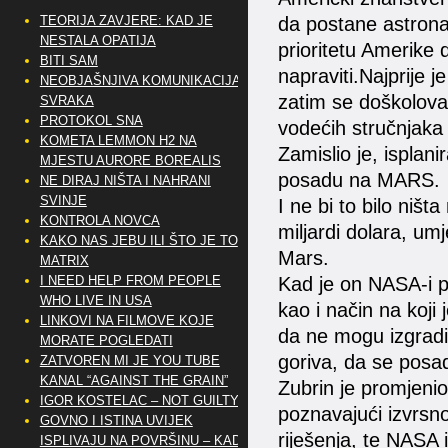
TEORIJA ZAVJERE: KAD JE
da postane astrona
NESTALA OPATIJA
prioritetu Amerike 
BITI SAM
napraviti.Najprije j
NEOBJAŠNJIVA KOMUNIKACIJA
zatim se doškolovao
SVRAKA
PROTOKOL SNA
vodećih stručnjaka 
KOMETA LEMMON H2 NA
Zamislio je, isplan
MJESTU AURORE BOREALIS
posadu na MARS.
NE DIRAJ NIŠTA I NAHRANI
SVINJE
I ne bi to bilo niš
KONTROLA NOVCA
miljardi dolara, um
KAKO NAS JEBU ILI ŠTO JE TO
Mars.
MATRIX
I NEED HELP FROM PEOPLE
Kad je on NASA-i p
WHO LIVE IN USA
kao i način na koj
LINKOVI NA FILMOVE KOJE
da ne mogu izgraditi
MORATE POGLEDATI
goriva, da se posad
ZATVOREN MI JE YOU TUBE
KANAL “AGAINST THE GRAIN”
Zubrin je promjenio
IGOR KOSTELAC – NOT GUILTY
poznavajući izvrsno
GOVNO I ISTINA UVIJEK
riješenja, te NASA 
ISPLIVAJU NA POVRŠINU – KAD