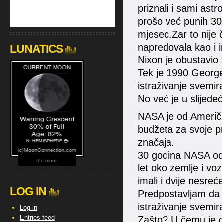
priznali i sami astr
prošo već punih 30 
mjesec.Zar to nije č
napredovala kao i i
LUNATICS
Nixon je obustavio 
Tek je 1990 George
istraživanje svemi
No već je u slijede
NASA je od Američk
budžeta za svoje pr
značaja.
30 godina NASA od 
the moon
let oko zemlje i voz
imali i dvije nesre
LOG IN
Predpostavljam da
istraživanje svemi
Log in
Entries feed
Zašto? U čemu je 