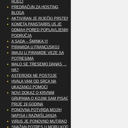
RIJEČI
PREDRAČUN ZA HOSTING
BLOGA
AKTIVIRAN JE RIJEČKI PRSTEN
KOMETA PANSTARRS U5 JE
ODMAH PORED POPLAVLJENIH
PODRUČJA
A SADA – ŠMINKA !!!
PIRAMIDA U FRANCUSKOJ
IMAJU LI PIRAMIDE VEZE SA
POTRESIMA
MALO SE TRESEMO DANAS ,..
HA?
ASTEROIDI NE POSTOJE
HVALA VAM OD SRCA NA
UKAZANOJ POMOĆI
NOVI DOKAZ O KRVNIM
GRUPAMA O KOJIM SAM PISAO
PRIJE 19 GODINA
PONOVNA POTVRDA MOJIH
NAPISA I RAZMIŠLJANJA
VIRUS JE PONOVNO MUTIRAO
SNAŽAN POTRES U MORU KOD