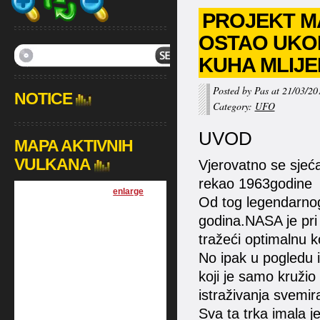
PROJEKT MA
OSTAO UKO
KUHA MLIJ
Posted by Pas at 21/03/20
NOTICE
Category:
UFO
UVOD
MAPA AKTIVNIH
VULKANA
Vjerovatno se sjeć
rekao 1963godine k
[
enlarge
]
Od tog legendarnog
godina.NASA je pri 
tražeći optimalnu k
No ipak u pogledu i
koji je samo kružio
istraživanja svemir
Sva ta trka imala j