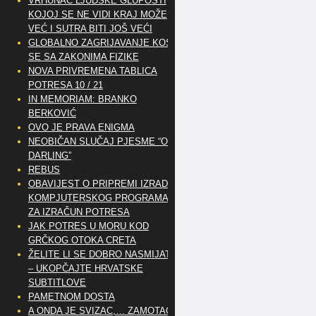
VRHUNAC LJUDSKE GLUPOSTI
KOJOJ SE NE VIDI KRAJ MOŽE
VEĆ I SUTRA BITI JOŠ VEĆI
GLOBALNO ZAGRIJAVANJE KOSI
SE SA ZAKONIMA FIZIKE
NOVA PRIVREMENA TABLICA
POTRESA 10 / 21
IN MEMORIAM: BRANKO
BERKOVIĆ
OVO JE PRAVA ENIGMA
NEOBIČAN SLUČAJ PJESME “OH
DARLING”
REBUS
OBAVIJEST O PRIPREMI IZRADE
KOMPJUTERSKOG PROGRAMA
ZA IZRAČUN POTRESA
JAK POTRES U MORU KOD
GRČKOG OTOKA CRETA
ŽELITE LI SE DOBRO NASMIJATI
– UKOPČAJTE HRVATSKE
SUBTITLOVE
PAMETNOM DOSTA
A ONDA JE SVIZAC,… ZAMOTAO