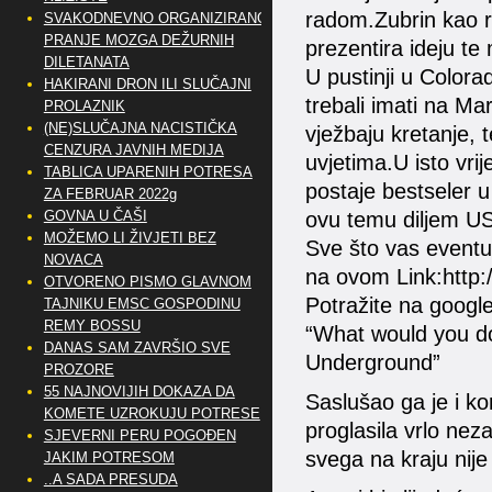
radom.Zubrin kao r
SVAKODNEVNO ORGANIZIRANO
PRANJE MOZGA DEŽURNIH
prezentira ideju te
DILETANATA
U pustinji u Colora
HAKIRANI DRON ILI SLUČAJNI
trebali imati na M
PROLAZNIK
(NE)SLUČAJNA NACISTIČKA
vježbaju kretanje, 
CENZURA JAVNIH MEDIJA
uvjetima.U isto vri
TABLICA UPARENIH POTRESA
postaje bestseler u 
ZA FEBRUAR 2022g
GOVNA U ČAŠI
ovu temu diljem U
MOŽEMO LI ŽIVJETI BEZ
Sve što vas eventu
NOVACA
na ovom Link:http:/
OTVORENO PISMO GLAVNOM
Potražite na google
TAJNIKU EMSC GOSPODINU
REMY BOSSU
“What would you d
DANAS SAM ZAVRŠIO SVE
Underground”
PROZORE
55 NAJNOVIJIH DOKAZA DA
Saslušao ga je i ko
KOMETE UZROKUJU POTRESE
proglasila vrlo nez
SJEVERNI PERU POGOĐEN
svega na kraju nije 
JAKIM POTRESOM
..A SADA PRESUDA