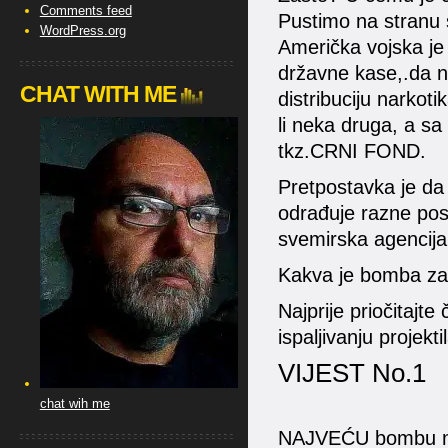
Comments feed
Pustimo na stranu s
WordPress.org
Američka vojska je 
državne kase,.da n
CHAT WITH ME
distribuciju narkoti
li neka druga, a s
tkz.CRNI FOND.
Pretpostavka je da
odrađuje razne pos
svemirska agencija
Kakva je bomba zap
Najprije priočitajt
ispaljivanju projekt
VIJEST No.1
chat wih me
NAJVEĆU bombu nea