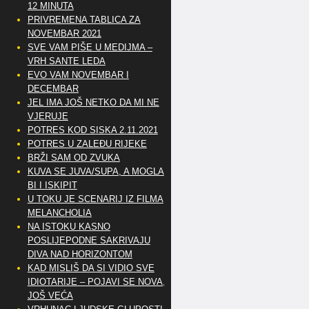
12 MINUTA
PRIVREMENA TABLICA ZA
NOVEMBAR 2021
SVE VAM PIŠE U MEDIJMA –
VRH SANTE LEDA
EVO VAM NOVEMBAR I
DECEMBAR
JEL IMA JOŠ NETKO DA MI NE
VJERUJE
POTRES KOD SISKA 2.11.2021
POTRES U ZALEĐU RIJEKE
BRŽI SAM OD ZVUKA
KUVA SE JUVA/SUPA, A MOGLA
BI I ISKIPIT
U TOKU JE SCENARIJ IZ FILMA
MELANCHOLIA
NA ISTOKU KASNO
POSLIJEPODNE SAKRIVAJU
DIVA NAD HORIZONTOM
KAD MISLIŠ DA SI VIDIO SVE
IDIOTARIJE – POJAVI SE NOVA,..
JOŠ VEĆA