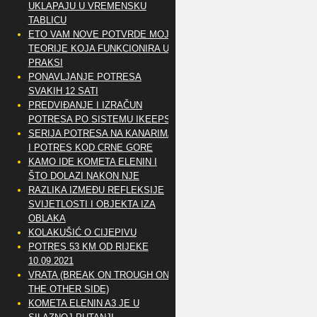
UKLAPAJU U VREMENSKU
TABLICU
ETO VAM NOVE POTVRDE MOJE
TEORIJE KOJA FUNKCIONIRA U
PRAKSI
PONAVLJANJE POTRESA
SVAKIH 12 SATI
PREDVIĐANJE I IZRAČUN
POTRESA PO SISTEMU IKEEPS
SERIJA POTRESA NA KANARIMA
I POTRES KOD CRNE GORE
KAMO IDE KOMETA ELENIN I
ŠTO DOLAZI NAKON NJE
RAZLIKA IZMEĐU REFLEKSIJE
SVIJETLOSTI I OBJEKTA IZA
OBLAKA
KOLAKUŠIĆ O CIJEPIVU
POTRES 53 KM OD RIJEKE
10.09.2021
VRATA (BREAK ON TROUGH ON
THE OTHER SIDE)
KOMETA ELENIN A3 JE U