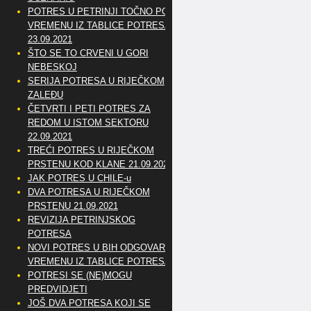
POTRES U PETRINJI TOČNO PO
VREMENU IZ TABLICE POTRESA
23.09.2021
ŠTO SE TO CRVENI U GORI
NEBESKOJ
SERIJA POTRESA U RIJEČKOM
ZALEĐU
ČETVRTI I PETI POTRES ZA
REDOM U ISTOM SEKTORU
22.09.2021
TREĆI POTRES U RIJEČKOM
PRSTENU KOD KLANE 21.09.2021
JAK POTRES U CHILE-u
DVA POTRESA U RIJEČKOM
PRSTENU 21.09.2021
REVIZIJA PETRINJSKOG
POTRESA
NOVI POTRES U BIH ODGOVARA
VREMENU IZ TABLICE POTRESA
POTRESI SE (NE)MOGU
PREDVIDJETI
JOŠ DVA POTRESA KOJI SE