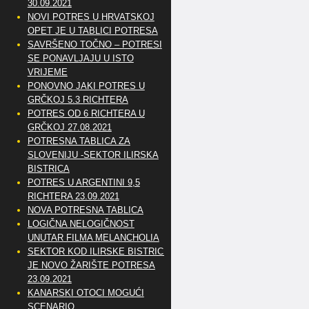
30.09.2021
NOVI POTRES U HRVATSKOJ
OPET JE U TABLICI POTRESA
SAVRŠENO TOČNO – POTRESI
SE PONAVLJAJU U ISTO
VRIJEME
PONOVNO JAKI POTRES U
GRČKOJ 5.3 RICHTERA
POTRES OD 6 RICHTERA U
GRČKOJ 27.08.2021
POTRESNA TABLICA ZA
SLOVENIJU -SEKTOR ILIRSKA
BISTRICA
POTRES U ARGENTINI 9,5
RICHTERA 23.09.2021
NOVA POTRESNA TABLICA
LOGIČNA NELOGIČNOST
UNUTAR FILMA MELANCHOLIA
SEKTOR KOD ILIRSKE BISTRICE
JE NOVO ŽARIŠTE POTRESA
23.09.2021
KANARSKI OTOCI MOGUĆI
SCENARIO