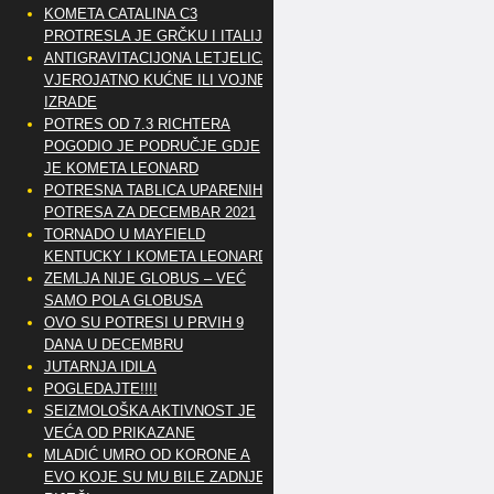
KOMETA CATALINA C3
PROTRESLA JE GRČKU I ITALIJU
ANTIGRAVITACIJONA LETJELICA
VJEROJATNO KUĆNE ILI VOJNE
IZRADE
POTRES OD 7.3 RICHTERA
POGODIO JE PODRUČJE GDJE
JE KOMETA LEONARD
POTRESNA TABLICA UPARENIH
POTRESA ZA DECEMBAR 2021
TORNADO U MAYFIELD
KENTUCKY I KOMETA LEONARD
ZEMLJA NIJE GLOBUS – VEĆ
SAMO POLA GLOBUSA
OVO SU POTRESI U PRVIH 9
DANA U DECEMBRU
JUTARNJA IDILA
POGLEDAJTE!!!!
SEIZMOLOŠKA AKTIVNOST JE
VEĆA OD PRIKAZANE
MLADIĆ UMRO OD KORONE A
EVO KOJE SU MU BILE ZADNJE