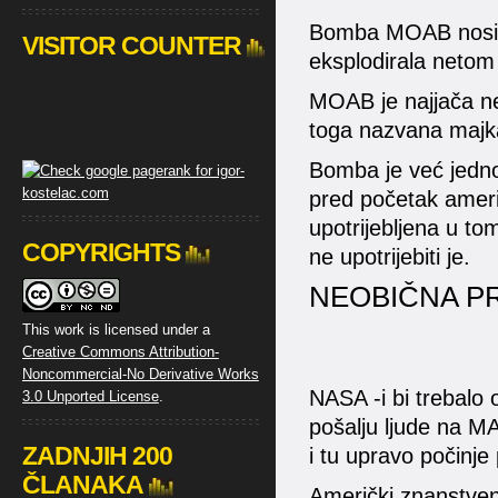
Bomba MOAB nosi o
VISITOR COUNTER
eksplodirala netom 
MOAB je najjača n
toga nazvana majk
Bomba je već jedn
pred početak ameri
upotrijebljena u to
COPYRIGHTS
ne upotrijebiti je.
NEOBIČNA PR
This work is licensed under a
Creative Commons Attribution-
Noncommercial-No Derivative Works
NASA -i bi trebalo
3.0 Unported License
.
pošalju ljude na M
ZADNJIH 200
i tu upravo počin
ČLANAKA
Američki znanstveni