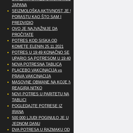
JAPANA
SEIZMOLOŠKA AKTIVNOST JE U
PORASTU KAO ŠTO SAM I
PREDVIDIO
OVO JE NAJVAŽNIJE DA
PROČITATE
POTRES KOD SISKA OD
KOMETE ELENIN 25.11.2021
POTRES U 19:49 KONAČNO SE
UPARIO SA POTRESOM U 19:40
NOVA POTRESNA TABLICA
PLACEBO VAKCINACIJA vs
PRAVA VAKCINACIJA
MASOVNE OBMANE NA KOJE NE
REAGIRA NITKO
NOVI POTRES U PARITETU NA
TABLICI
POGLEDAJTE POTRESE IZ
IRANA
500 000 LJUDI POGINULO JE U
JEDNOM DANU
DVA POTRESA U RAZMAKU OD