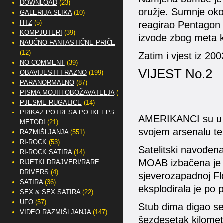
DOWNLOAD
(23)
oružje. Sumnje oko
GALERIJA SLIKA
(10)
HTZ
(5)
reagirao Pentagon 
KOMPJUTERI
(39)
izvode zbog meta ka
NAUČNO FANTASTIČNE PRIČE
(12)
Zatim i vjest iz 20
NO COMMENT
(39)
VIJEST No.2
OBAVIJESTI I RAZNO
(199)
PARANORMALNO
(87)
PISMA MOJIH OBOŽAVATELJA
(2)
PJESME RUGALICE
(14)
PRIKAZ POTRESA PO IKEEPS
AMERIKANCI su u pe
METODI
(21)
svojem arsenalu te
RAZMIŠLJANJA
(551)
RI-ROCK
(53)
Satelitski navođen
RI-ROCK SATIRA
(14)
MOAB izbačena je i
RIJETKI DRAJVERI/RARE
DRIVERS
(4)
sjeverozapadnoj Fl
SATIRA
(36)
eksplodirala je po 
SEX & SEX SATIRA
(22)
UFO
(57)
Stub dima digao se o
VIDEO RAZMIŠLJANJA
(147)
šezdesetak kilomet