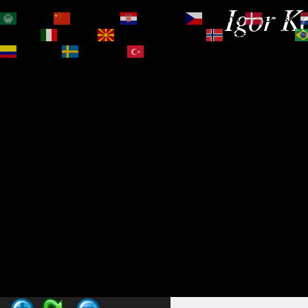
Igor Ko
العربية
简体中文
Hrvatski
Čeština‎
Dansk
Magyar
Italiano
Македонски јазик
Norsk bokmål
Español
Svenska
Türkçe