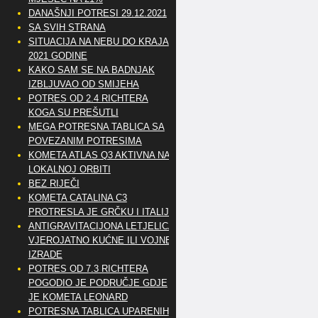
DANAŠNJI POTRESI 29.12.2021
SA SVIH STRANA
SITUACIJA NA NEBU DO KRAJA
2021 GODINE
KAKO SAM SE NA BADNJAK
IZBLJUVAO OD SMIJEHA
POTRES OD 2.4 RICHTERA
KOGA SU PREŠUTLI
MEGA POTRESNA TABLICA SA
POVEZANIM POTRESIMA
KOMETA ATLAS Q3 AKTIVNA NA
LOKALNOJ ORBITI
BEZ RIJEČI
KOMETA CATALINA C3
PROTRESLA JE GRČKU I ITALIJU
ANTIGRAVITACIJONA LETJELICA
VJEROJATNO KUĆNE ILI VOJNE
IZRADE
POTRES OD 7.3 RICHTERA
POGODIO JE PODRUČJE GDJE
JE KOMETA LEONARD
POTRESNA TABLICA UPARENIH