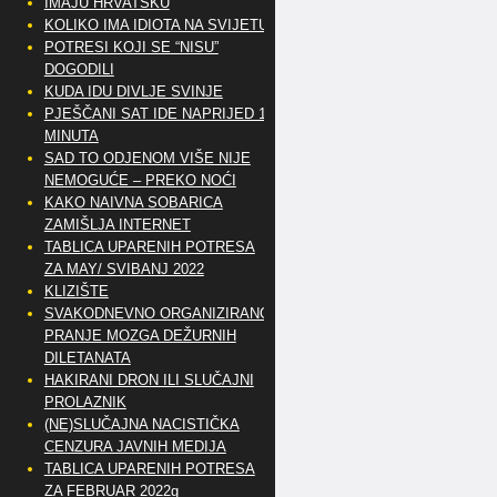
IMAJU HRVATSKU
KOLIKO IMA IDIOTA NA SVIJETU?
POTRESI KOJI SE “NISU”
DOGODILI
KUDA IDU DIVLJE SVINJE
PJEŠČANI SAT IDE NAPRIJED 10
MINUTA
SAD TO ODJENOM VIŠE NIJE
NEMOGUĆE – PREKO NOĆI
KAKO NAIVNA SOBARICA
ZAMIŠLJA INTERNET
TABLICA UPARENIH POTRESA
ZA MAY/ SVIBANJ 2022
KLIZIŠTE
SVAKODNEVNO ORGANIZIRANO
PRANJE MOZGA DEŽURNIH
DILETANATA
HAKIRANI DRON ILI SLUČAJNI
PROLAZNIK
(NE)SLUČAJNA NACISTIČKA
CENZURA JAVNIH MEDIJA
TABLICA UPARENIH POTRESA
ZA FEBRUAR 2022g