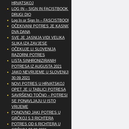
HRVATSKOJ
LOG IN – SIGN IN FACISTBOOK –
DRUGI DIO
Log In or Sign In – FASCISTBOOK
OČEKIVANI POTRES JE KASNIO
DVA DANA
SVE JE JASNIJA VIDI VELIKA
SLIKA IZA ZAVJESE
OČEKUJE LI SLOVENIJA
RAZORNI POTRES
LISTA SINHRONIZIRANIH
POTRESA IZ AUGUSTA 2021
JAKO NEVRIJEME U SLOVENIJI
30.09.2021
NOVI POTRES U HRVATSKOJ
OPET JE U TABLICI POTRESA
SAVRŠENO TOČNO – POTRESI
SE PONAVLJAJU U ISTO
VRIJEME
PONOVNO JAKI POTRES U
GRČKOJ 5.3 RICHTERA
POTRES OD 6 RICHTERA U