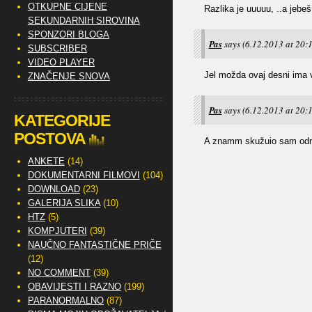
OTKUPNE CIJENE
Razlika je uuuuu, ..a jeb
SEKUNDARNIH SIROVINA
SPONZORI BLOGA
Pas
says
(6.12.2013 at 20:1
SUBSCRIBER
VIDEO PLAYER
Jel možda ovaj desni ima 
ZNAČENJE SNOVA
Pas
says
(6.12.2013 at 20:1
KATEGORIJE
POSTOVA
A znamm skužuio sam odmah 
ANKETE
(14)
DOKUMENTARNI FILMOVI
(104)
DOWNLOAD
(23)
GALERIJA SLIKA
(10)
HTZ
(5)
KOMPJUTERI
(39)
NAUČNO FANTASTIČNE PRIČE
(12)
NO COMMENT
(39)
OBAVIJESTI I RAZNO
(199)
PARANORMALNO
(87)