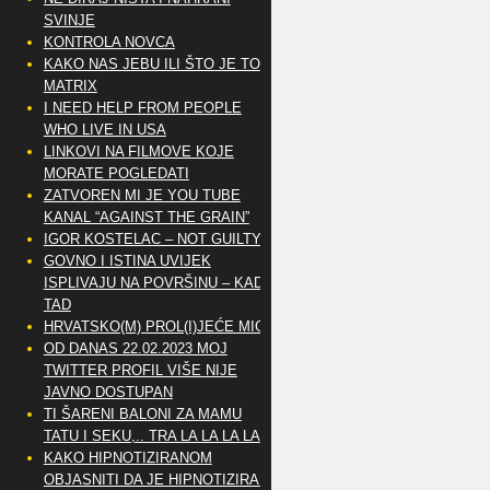
SVINJE
KONTROLA NOVCA
KAKO NAS JEBU ILI ŠTO JE TO
MATRIX
I NEED HELP FROM PEOPLE
WHO LIVE IN USA
LINKOVI NA FILMOVE KOJE
MORATE POGLEDATI
ZATVOREN MI JE YOU TUBE
KANAL “AGAINST THE GRAIN”
IGOR KOSTELAC – NOT GUILTY
GOVNO I ISTINA UVIJEK
ISPLIVAJU NA POVRŠINU – KAD
TAD
HRVATSKO(M) PROL(I)JEĆE MIG
OD DANAS 22.02.2023 MOJ
TWITTER PROFIL VIŠE NIJE
JAVNO DOSTUPAN
TI ŠARENI BALONI ZA MAMU
TATU I SEKU,.. TRA LA LA LA LA
KAKO HIPNOTIZIRANOM
OBJASNITI DA JE HIPNOTIZIRAN