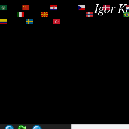
Igor Ko
العربية
简体中文
Hrvatski
Čeština‎
Dansk
Magyar
Italiano
Македонски јазик
Norsk bokmål
Español
Svenska
Türkçe