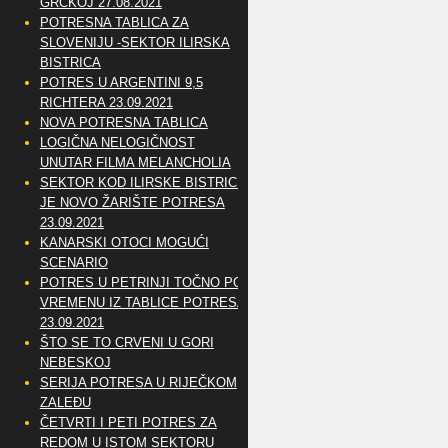
GRČKOJ 27.08.2021
POTRESNA TABLICA ZA
SLOVENIJU -SEKTOR ILIRSKA
BISTRICA
POTRES U ARGENTINI 9,5
RICHTERA 23.09.2021
NOVA POTRESNA TABLICA
LOGIČNA NELOGIČNOST
UNUTAR FILMA MELANCHOLIA
SEKTOR KOD ILIRSKE BISTRICE
JE NOVO ŽARIŠTE POTRESA
23.09.2021
KANARSKI OTOCI MOGUĆI
SCENARIO
POTRES U PETRINJI TOČNO PO
VREMENU IZ TABLICE POTRESA
23.09.2021
ŠTO SE TO CRVENI U GORI
NEBESKOJ
SERIJA POTRESA U RIJEČKOM
ZALEĐU
ČETVRTI I PETI POTRES ZA
REDOM U ISTOM SEKTORU