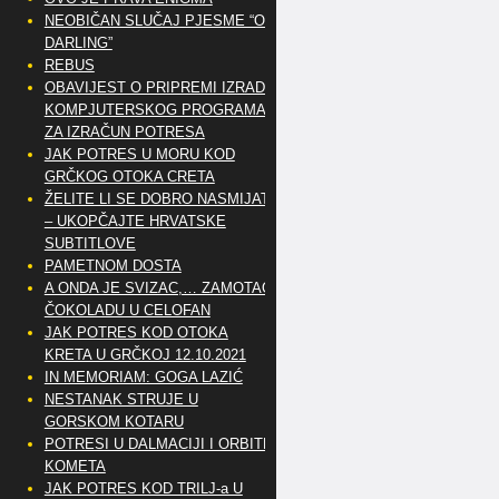
NEOBIČAN SLUČAJ PJESME “OH
DARLING”
REBUS
OBAVIJEST O PRIPREMI IZRADE
KOMPJUTERSKOG PROGRAMA
ZA IZRAČUN POTRESA
JAK POTRES U MORU KOD
GRČKOG OTOKA CRETA
ŽELITE LI SE DOBRO NASMIJATI
– UKOPČAJTE HRVATSKE
SUBTITLOVE
PAMETNOM DOSTA
A ONDA JE SVIZAC,… ZAMOTAO
ČOKOLADU U CELOFAN
JAK POTRES KOD OTOKA
KRETA U GRČKOJ 12.10.2021
IN MEMORIAM: GOGA LAZIĆ
NESTANAK STRUJE U
GORSKOM KOTARU
POTRESI U DALMACIJI I ORBITE
KOMETA
JAK POTRES KOD TRILJ-a U