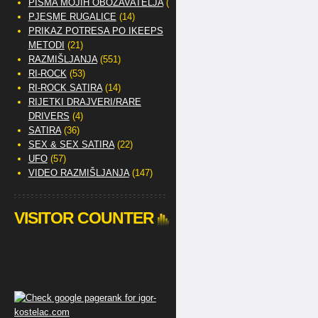
PISMA MOJIH OBOŽAVATELJA
(2)
PJESME RUGALICE
(14)
PRIKAZ POTRESA PO IKEEPS
METODI
(21)
RAZMIŠLJANJA
(551)
RI-ROCK
(53)
RI-ROCK SATIRA
(14)
RIJETKI DRAJVERI/RARE
DRIVERS
(4)
SATIRA
(36)
SEX & SEX SATIRA
(22)
UFO
(57)
VIDEO RAZMIŠLJANJA
(147)
VISITOR COUNTER