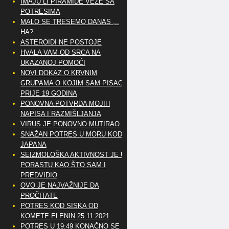
IMAJU LI PIRAMIDE VEZE SA
POTRESIMA
MALO SE TRESEMO DANAS ,..
HA?
ASTEROIDI NE POSTOJE
HVALA VAM OD SRCA NA
UKAZANOJ POMOĆI
NOVI DOKAZ O KRVNIM
GRUPAMA O KOJIM SAM PISAO
PRIJE 19 GODINA
PONOVNA POTVRDA MOJIH
NAPISA I RAZMIŠLJANJA
VIRUS JE PONOVNO MUTIRAO
SNAŽAN POTRES U MORU KOD
JAPANA
SEIZMOLOŠKA AKTIVNOST JE U
PORASTU KAO ŠTO SAM I
PREDVIDIO
OVO JE NAJVAŽNIJE DA
PROČITATE
POTRES KOD SISKA OD
KOMETE ELENIN 25.11.2021
POTRES U 19:49 KONAČNO SE