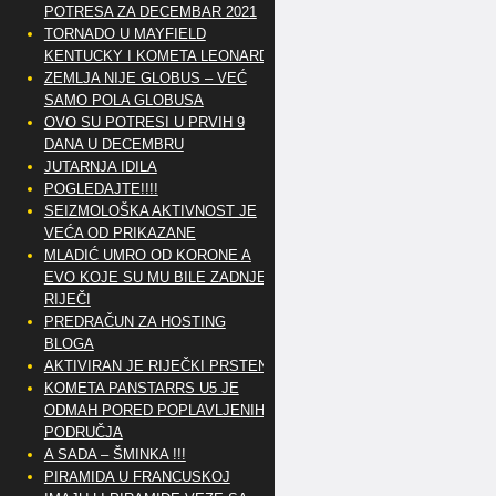
POTRESA ZA DECEMBAR 2021
TORNADO U MAYFIELD
KENTUCKY I KOMETA LEONARD
ZEMLJA NIJE GLOBUS – VEĆ
SAMO POLA GLOBUSA
OVO SU POTRESI U PRVIH 9
DANA U DECEMBRU
JUTARNJA IDILA
POGLEDAJTE!!!!
SEIZMOLOŠKA AKTIVNOST JE
VEĆA OD PRIKAZANE
MLADIĆ UMRO OD KORONE A
EVO KOJE SU MU BILE ZADNJE
RIJEČI
PREDRAČUN ZA HOSTING
BLOGA
AKTIVIRAN JE RIJEČKI PRSTEN
KOMETA PANSTARRS U5 JE
ODMAH PORED POPLAVLJENIH
PODRUČJA
A SADA – ŠMINKA !!!
PIRAMIDA U FRANCUSKOJ