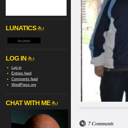
LUNATICS
the moon
LOG IN
Log in
Entries feed
Comments feed
WordPress.org
CHAT WITH ME
7 Comments