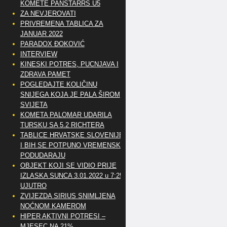
KOMETE PANSTARRS U5
ZA NEVJEROVATI
PRIVREMENA TABLICA ZA
JANUAR 2022
PARADOX ĐOKOVIĆ
INTERVIEW
KINESKI POTRES, PUCNJAVA I
ZDRAVA PAMET
POGLEDAJTE KOLIČINU
SNIJEGA KOJA JE PALA ŠIROM
SVIJETA
KOMETA PALOMAR UDARILA
TURSKU SA 5.2 RICHTERA
TABLICE HRVATSKE SLOVENIJE
I BIH SE POTPUNO VREMENSKI
PODUDARAJU
OBJEKT KOJI SE VIDIO PRIJE
IZLASKA SUNCA 3.01.2022 u 7:25
UJUTRO
ZVIJEZDA SIRIUS SNIMLJENA
NOĆNOM KAMEROM
HIPER AKTIVNI POTRESI –
MJESEC NA 21%