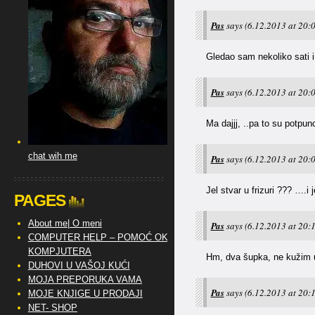
Pas
says
(6.12.2013 at 20:0
Gledao sam nekoliko sati 
Pas
says
(6.12.2013 at 20:0
Ma dajjj, ..pa to su potpun
chat wih me
Pas
says
(6.12.2013 at 20:0
Jel stvar u frizuri ??? ….i
PAGES
About me| O meni
Pas
says
(6.12.2013 at 20:1
COMPUTER HELP – POMOĆ OKO
KOMPJUTERA
Hm, dva šupka, ne kužim u
DUHOVI U VAŠOJ KUĆI
MOJA PREPORUKA VAMA
Pas
says
(6.12.2013 at 20:1
MOJE KNJIGE U PRODAJI
NET- SHOP