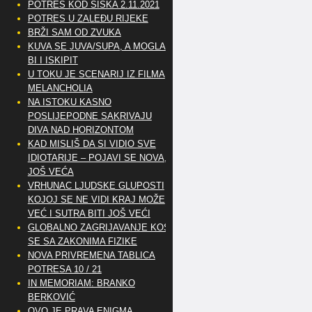
POTRES KOD SISKA 2.11.2021
POTRES U ZALEĐU RIJEKE
BRŽI SAM OD ZVUKA
KUVA SE JUVA/SUPA, A MOGLA
BI I ISKIPIT
U TOKU JE SCENARIJ IZ FILMA
MELANCHOLIA
NA ISTOKU KASNO
POSLIJEPODNE SAKRIVAJU
DIVA NAD HORIZONTOM
KAD MISLIŠ DA SI VIDIO SVE
IDIOTARIJE – POJAVI SE NOVA,..
JOŠ VEĆA
VRHUNAC LJUDSKE GLUPOSTI
KOJOJ SE NE VIDI KRAJ MOŽE
VEĆ I SUTRA BITI JOŠ VEĆI
GLOBALNO ZAGRIJAVANJE KOSI
SE SA ZAKONIMA FIZIKE
NOVA PRIVREMENA TABLICA
POTRESA 10 / 21
IN MEMORIAM: BRANKO
BERKOVIĆ
OVO JE PRAVA ENIGMA