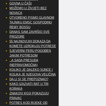
GOVNA U ČAŠI
MOŽEMO LI ŽIVJETI BEZ
NOVACA
OTVORENO PISMO GLAVNOM
TAJNIKU EMSC GOSPODINU
REMY BOSSU
DANAS SAM ZAVRŠIO SVE
PROZORE
55 NAJNOVIJIH DOKAZA DA
KOMETE UZROKUJU POTRESE
SJEVERNI PERU POGOĐEN
JAKIM POTRESOM
..A SADA PRESUDA
(NEPRAVOMOĆNA)
KOLIKO JE DALEKO SUNCE I
KOLIKA JE NJEGOVA VELIČINA
DA LI SI SE PREPOZNAO?
KAKO IZAZVATI RAT U TRI
KORAKA
ZNAKOVI KOJI POKAZUJU
PRAVAC
POTRES KOD RIJEKE OD