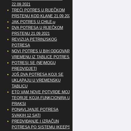
22.09.2021
TREĆI POTRES U RIJEČKOM
PRSTENU KOD KLANE 21.09.2021
JAK POTRES U CHILE-u
DVA POTRESA U RIJEČKOM
PRSTENU 21.09.2021
REVIZIJA PETRINJSKOG
POTRESA
NOVI POTRES U BIH ODGOVARA
VREMENU IZ TABLICE POTRESA
POTRESI SE (NE)MOGU
PREDVIDJETI
JOŠ DVA POTRESA KOJI SE
UKLAPAJU U VREMENSKU
TABLICU
ETO VAM NOVE POTVRDE MOJE
TEORIJE KOJA FUNKCIONIRA U
PRAKSI
PONAVLJANJE POTRESA
SVAKIH 12 SATI
PREDVIĐANJE I IZRAČUN
POTRESA PO SISTEMU IKEEPS