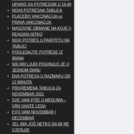
UPARIO SA POTRESOM U 19:40
NOVA POTRESNA TABLICA
PLACEBO VAKCINACIJA vs
PRAVA VAKCINACIJA
MASOVNE OBMANE NA KOJE NE
REAGIRA NITKO
NOVI POTRES U PARITETU NA
TABLICI
POGLEDAJTE POTRESE IZ
IRANA
500 000 LJUDI POGINULO JE U
JEDNOM DANU
DVA POTRESA U RAZMAKU OD
12 MINUTA
PRIVREMENA TABLICA ZA
NOVEMBAR 2021
SVE VAM PIŠE U MEDIJMA –
VRH SANTE LEDA
EVO VAM NOVEMBAR I
DECEMBAR
JEL IMA JOŠ NETKO DA MI NE
VJERUJE