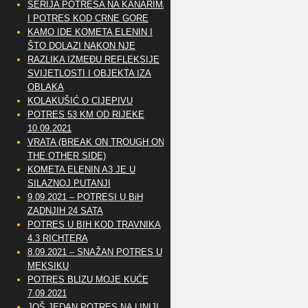
SERIJA POTRESA NA KANARIMA
I POTRES KOD CRNE GORE
KAMO IDE KOMETA ELENIN I
ŠTO DOLAZI NAKON NJE
RAZLIKA IZMEĐU REFLEKSIJE
SVIJETLOSTI I OBJEKTA IZA
OBLAKA
KOLAKUŠIĆ O CIJEPIVU
POTRES 53 KM OD RIJEKE
10.09.2021
VRATA (BREAK ON TROUGH ON
THE OTHER SIDE)
KOMETA ELENIN A3 JE U
SILAZNOJ PUTANJI
9.09.2021 – POTRESI U BiH
ZADNJIH 24 SATA
POTRES U BIH KOD TRAVNIKA
4.3 RICHTERA
8.09.2021 – SNAŽAN POTRES U
MEKSIKU
POTRES BLIZU MOJE KUĆE
7.09.2021
JOŠ JEDAN POTRES NA LINIJI