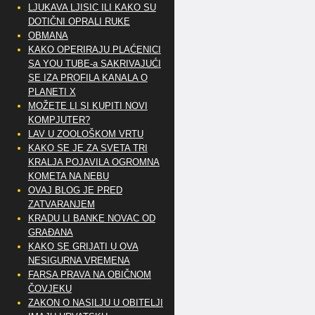
LJUKAVA LJISIC ILI KAKO SU
DOTIČNI OPRALI RUKE
OBMANA
KAKO OPERIRAJU PLAĆENICI
SA YOU TUBE-a SAKRIVAJUĆI
SE IZA PROFILA KANALA O
PLANETI X
MOŽETE LI SI KUPITI NOVI
KOMPJUTER?
LAV U ZOOLOŠKOM VRTU
KAKO SE JE ZA SVETA TRI
KRALJA POJAVILA OGROMNA
KOMETA NA NEBU
OVAJ BLOG JE PRED
ZATVARANJEM
KRADU LI BANKE NOVAC OD
GRAĐANA
KAKO SE GRIJATI U OVA
NESIGURNA VREMENA
FARSA PRAVA NA OBIČNOM
ČOVJEKU
ZAKON O NASILJU U OBITELJI