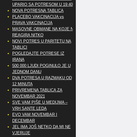
UPARIO SA POTRESOM U 19:40
NOVA POTRESNA TABLICA
PLACEBO VAKCINACIJA vs
PRAVA VAKCINACIJA
MASOVNE OBMANE NA KOJE NE
REAGIRA NITKO
NOVI POTRES U PARITETU NA
TABLICI
POGLEDAJTE POTRESE IZ
IRANA
500 000 LJUDI POGINULO JE U
JEDNOM DANU
DVA POTRESA U RAZMAKU OD
12 MINUTA
PRIVREMENA TABLICA ZA
NOVEMBAR 2021
SVE VAM PIŠE U MEDIJMA –
VRH SANTE LEDA
EVO VAM NOVEMBAR I
DECEMBAR
JEL IMA JOŠ NETKO DA MI NE
VJERUJE