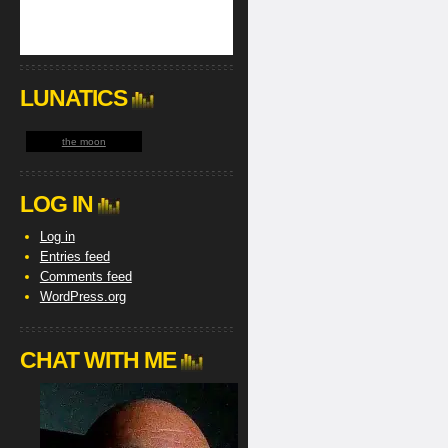
LUNATICS
the moon
LOG IN
Log in
Entries feed
Comments feed
WordPress.org
CHAT WITH ME