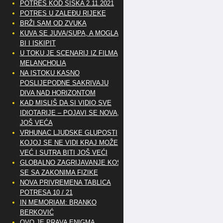
POTRES KOD SISKA 2.11.2021
POTRES U ZALEĐU RIJEKE
BRŽI SAM OD ZVUKA
KUVA SE JUVA/SUPA, A MOGLA
BI I ISKIPIT
U TOKU JE SCENARIJ IZ FILMA
MELANCHOLIA
NA ISTOKU KASNO
POSLIJEPODNE SAKRIVAJU
DIVA NAD HORIZONTOM
KAD MISLIŠ DA SI VIDIO SVE
IDIOTARIJE – POJAVI SE NOVA,..
JOŠ VEĆA
VRHUNAC LJUDSKE GLUPOSTI
KOJOJ SE NE VIDI KRAJ MOŽE
VEĆ I SUTRA BITI JOŠ VEĆI
GLOBALNO ZAGRIJAVANJE KOSI
SE SA ZAKONIMA FIZIKE
NOVA PRIVREMENA TABLICA
POTRESA 10 / 21
IN MEMORIAM: BRANKO
BERKOVIĆ
OVO JE PRAVA ENIGMA