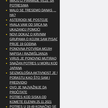
IMAJU LI PIRAMIDE VEZE SA
POTRESIMA
MALO SE TRESEMO DANAS ,..
HA?
ASTEROIDI NE POSTOJE
HVALA VAM OD SRCA NA
UKAZANOJ POMOĆI
NOVI DOKAZ O KRVNIM
GRUPAMA O KOJIM SAM PISAO
PRIJE 19 GODINA
PONOVNA POTVRDA MOJIH
NAPISA I RAZMIŠLJANJA
VIRUS JE PONOVNO MUTIRAO
SNAŽAN POTRES U MORU KOD
JAPANA
SEIZMOLOŠKA AKTIVNOST JE U
PORASTU KAO ŠTO SAM I
PREDVIDIO
OVO JE NAJVAŽNIJE DA
PROČITATE
POTRES KOD SISKA OD
KOMETE ELENIN 25.11.2021
POTRES U 19:49 KONAČNO SE