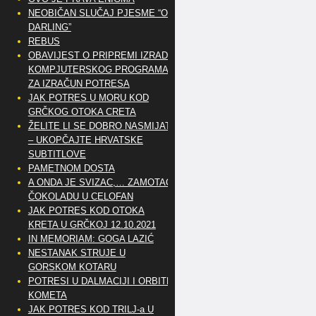
NEOBIČAN SLUČAJ PJESME “OH
DARLING”
REBUS
OBAVIJEST O PRIPREMI IZRADE
KOMPJUTERSKOG PROGRAMA
ZA IZRAČUN POTRESA
JAK POTRES U MORU KOD
GRČKOG OTOKA CRETA
ŽELITE LI SE DOBRO NASMIJATI
– UKOPČAJTE HRVATSKE
SUBTITLOVE
PAMETNOM DOSTA
A ONDA JE SVIZAC,… ZAMOTAO
ČOKOLADU U CELOFAN
JAK POTRES KOD OTOKA
KRETA U GRČKOJ 12.10.2021
IN MEMORIAM: GOGA LAZIĆ
NESTANAK STRUJE U
GORSKOM KOTARU
POTRESI U DALMACIJI I ORBITE
KOMETA
JAK POTRES KOD TRILJ-a U