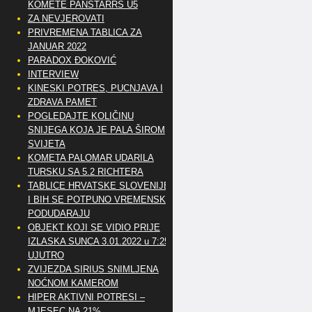
KOMETE PANSTARRS U5
ZA NEVJEROVATI
PRIVREMENA TABLICA ZA
JANUAR 2022
PARADOX ĐOKOVIĆ
INTERVIEW
KINESKI POTRES, PUCNJAVA I
ZDRAVA PAMET
POGLEDAJTE KOLIČINU
SNIJEGA KOJA JE PALA ŠIROM
SVIJETA
KOMETA PALOMAR UDARILA
TURSKU SA 5.2 RICHTERA
TABLICE HRVATSKE SLOVENIJE
I BIH SE POTPUNO VREMENSKI
PODUDARAJU
OBJEKT KOJI SE VIDIO PRIJE
IZLASKA SUNCA 3.01.2022 u 7:25
UJUTRO
ZVIJEZDA SIRIUS SNIMLJENA
NOĆNOM KAMEROM
HIPER AKTIVNI POTRESI –
MJESEC NA 21%