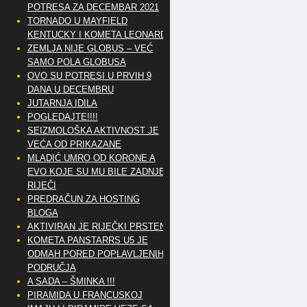
POTRESA ZA DECEMBAR 2021
TORNADO U MAYFIELD
KENTUCKY I KOMETA LEONARD
ZEMLJA NIJE GLOBUS – VEĆ
SAMO POLA GLOBUSA
OVO SU POTRESI U PRVIH 9
DANA U DECEMBRU
JUTARNJA IDILA
POGLEDAJTE!!!!
SEIZMOLOŠKA AKTIVNOST JE
VEĆA OD PRIKAZANE
MLADIĆ UMRO OD KORONE A
EVO KOJE SU MU BILE ZADNJE
RIJEČI
PREDRAČUN ZA HOSTING
BLOGA
AKTIVIRAN JE RIJEČKI PRSTEN
KOMETA PANSTARRS U5 JE
ODMAH PORED POPLAVLJENIH
PODRUČJA
A SADA – ŠMINKA !!!
PIRAMIDA U FRANCUSKOJ