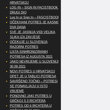
HRVATSKOJ
LOG IN – SIGN IN FACISTBOOK –
DRUGI DIO
Log In or Sign In – FASCISTBOOK
OČEKIVANI POTRES JE KASNIO
DVA DANA
SVE JE JASNIJA VIDI VELIKA
SLIKA IZA ZAVJESE
OČEKUJE LI SLOVENIJA
RAZORNI POTRES
LISTA SINHRONIZIRANIH
POTRESA IZ AUGUSTA 2021
JAKO NEVRIJEME U SLOVENIJI
30.09.2021
NOVI POTRES U HRVATSKOJ
OPET JE U TABLICI POTRESA
SAVRŠENO TOČNO – POTRESI
SE PONAVLJAJU U ISTO
VRIJEME
PONOVNO JAKI POTRES U
GRČKOJ 5.3 RICHTERA
POTRES OD 6 RICHTERA U