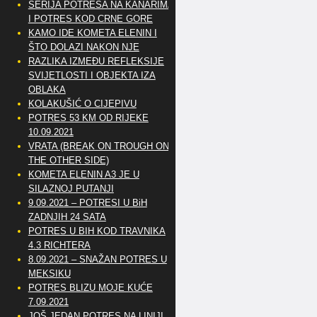
SERIJA POTRESA NA KANARIMA
I POTRES KOD CRNE GORE
KAMO IDE KOMETA ELENIN I
ŠTO DOLAZI NAKON NJE
RAZLIKA IZMEĐU REFLEKSIJE
SVIJETLOSTI I OBJEKTA IZA
OBLAKA
KOLAKUŠIĆ O CIJEPIVU
POTRES 53 KM OD RIJEKE
10.09.2021
VRATA (BREAK ON TROUGH ON
THE OTHER SIDE)
KOMETA ELENIN A3 JE U
SILAZNOJ PUTANJI
9.09.2021 – POTRESI U BiH
ZADNJIH 24 SATA
POTRES U BIH KOD TRAVNIKA
4.3 RICHTERA
8.09.2021 – SNAŽAN POTRES U
MEKSIKU
POTRES BLIZU MOJE KUĆE
7.09.2021
JOŠ JEDAN POTRES NA LINIJI