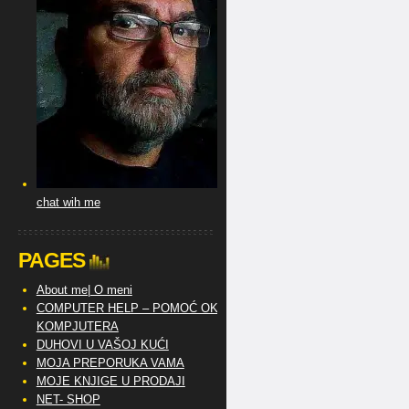
chat wih me
PAGES
About me| O meni
COMPUTER HELP – POMOĆ OKO
KOMPJUTERA
DUHOVI U VAŠOJ KUĆI
MOJA PREPORUKA VAMA
MOJE KNJIGE U PRODAJI
NET- SHOP