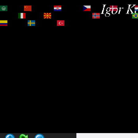
Igor Ko
العربية
简体中文
Hrvatski
Čeština‎
Dansk
Magyar
Italiano
Македонски јазик
Norsk bokmål
Español
Svenska
Türkçe