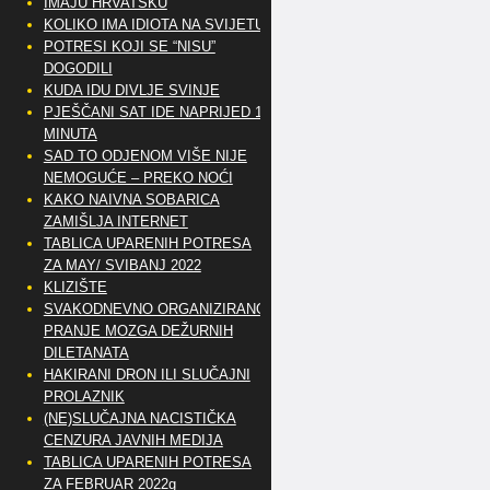
IMAJU HRVATSKU
KOLIKO IMA IDIOTA NA SVIJETU?
POTRESI KOJI SE “NISU”
DOGODILI
KUDA IDU DIVLJE SVINJE
PJEŠČANI SAT IDE NAPRIJED 10
MINUTA
SAD TO ODJENOM VIŠE NIJE
NEMOGUĆE – PREKO NOĆI
KAKO NAIVNA SOBARICA
ZAMIŠLJA INTERNET
TABLICA UPARENIH POTRESA
ZA MAY/ SVIBANJ 2022
KLIZIŠTE
SVAKODNEVNO ORGANIZIRANO
PRANJE MOZGA DEŽURNIH
DILETANATA
HAKIRANI DRON ILI SLUČAJNI
PROLAZNIK
(NE)SLUČAJNA NACISTIČKA
CENZURA JAVNIH MEDIJA
TABLICA UPARENIH POTRESA
ZA FEBRUAR 2022g