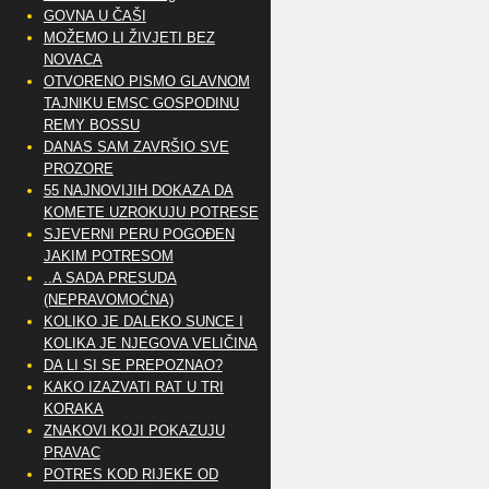
GOVNA U ČAŠI
MOŽEMO LI ŽIVJETI BEZ
NOVACA
OTVORENO PISMO GLAVNOM
TAJNIKU EMSC GOSPODINU
REMY BOSSU
DANAS SAM ZAVRŠIO SVE
PROZORE
55 NAJNOVIJIH DOKAZA DA
KOMETE UZROKUJU POTRESE
SJEVERNI PERU POGOĐEN
JAKIM POTRESOM
..A SADA PRESUDA
(NEPRAVOMOĆNA)
KOLIKO JE DALEKO SUNCE I
KOLIKA JE NJEGOVA VELIČINA
DA LI SI SE PREPOZNAO?
KAKO IZAZVATI RAT U TRI
KORAKA
ZNAKOVI KOJI POKAZUJU
PRAVAC
POTRES KOD RIJEKE OD