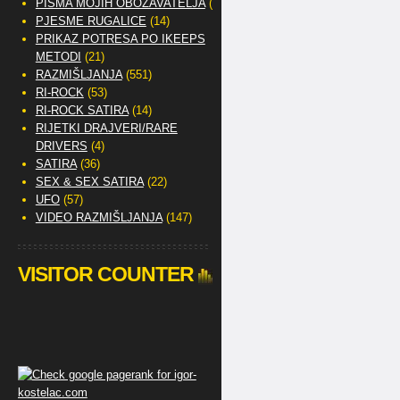
PISMA MOJIH OBOŽAVATELJA
(2)
PJESME RUGALICE
(14)
PRIKAZ POTRESA PO IKEEPS
METODI
(21)
RAZMIŠLJANJA
(551)
RI-ROCK
(53)
RI-ROCK SATIRA
(14)
RIJETKI DRAJVERI/RARE
DRIVERS
(4)
SATIRA
(36)
SEX & SEX SATIRA
(22)
UFO
(57)
VIDEO RAZMIŠLJANJA
(147)
VISITOR COUNTER