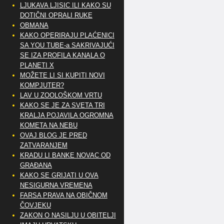
LJUKAVA LJISIC ILI KAKO SU
DOTIČNI OPRALI RUKE
OBMANA
KAKO OPERIRAJU PLAĆENICI
SA YOU TUBE-a SAKRIVAJUĆI
SE IZA PROFILA KANALA O
PLANETI X
MOŽETE LI SI KUPITI NOVI
KOMPJUTER?
LAV U ZOOLOŠKOM VRTU
KAKO SE JE ZA SVETA TRI
KRALJA POJAVILA OGROMNA
KOMETA NA NEBU
OVAJ BLOG JE PRED
ZATVARANJEM
KRADU LI BANKE NOVAC OD
GRAĐANA
KAKO SE GRIJATI U OVA
NESIGURNA VREMENA
FARSA PRAVA NA OBIČNOM
ČOVJEKU
ZAKON O NASILJU U OBITELJI