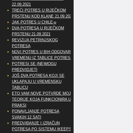
22.09.2021
TREĆI POTRES U RIJEČKOM
PRSTENU KOD KLANE 21.09.2021
JAK POTRES U CHILE-u
DVA POTRESA U RIJEČKOM
PRSTENU 21.09.2021
REVIZIJA PETRINJSKOG
POTRESA
NOVI POTRES U BIH ODGOVARA
VREMENU IZ TABLICE POTRESA
POTRESI SE (NE)MOGU
PREDVIDJETI
JOŠ DVA POTRESA KOJI SE
UKLAPAJU U VREMENSKU
TABLICU
ETO VAM NOVE POTVRDE MOJE
TEORIJE KOJA FUNKCIONIRA U
PRAKSI
PONAVLJANJE POTRESA
SVAKIH 12 SATI
PREDVIĐANJE I IZRAČUN
POTRESA PO SISTEMU IKEEPS