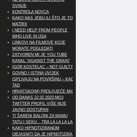
SVINJE
KONTROLA NOVCA
KAKO NAS JEBU ILI ŠTO JE TO
MATRIX
I NEED HELP FROM PEOPLE
WHO LIVE IN USA
LINKOVI NA FILMOVE KOJE
MORATE POGLEDATI
ZATVOREN MI JE YOU TUBE
KANAL “AGAINST THE GRAIN”
IGOR KOSTELAC – NOT GUILTY
GOVNO I ISTINA UVIJEK
ISPLIVAJU NA POVRŠINU – KAD
TAD
HRVATSKO(M) PROL(I)JEĆE MIG
OD DANAS 22.02.2023 MOJ
TWITTER PROFIL VIŠE NIJE
JAVNO DOSTUPAN
TI ŠARENI BALONI ZA MAMU
TATU I SEKU,.. TRA LA LA LA LA
KAKO HIPNOTIZIRANOM
OBJASNITI DA JE HIPNOTIZIRAN