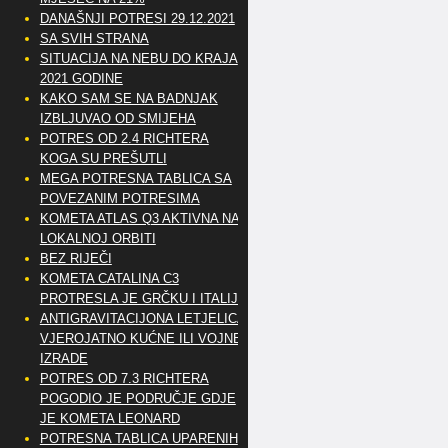
DANAŠNJI POTRESI 29.12.2021
SA SVIH STRANA
SITUACIJA NA NEBU DO KRAJA
2021 GODINE
KAKO SAM SE NA BADNJAK
IZBLJUVAO OD SMIJEHA
POTRES OD 2.4 RICHTERA
KOGA SU PREŠUTLI
MEGA POTRESNA TABLICA SA
POVEZANIM POTRESIMA
KOMETA ATLAS Q3 AKTIVNA NA
LOKALNOJ ORBITI
BEZ RIJEČI
KOMETA CATALINA C3
PROTRESLA JE GRČKU I ITALIJU
ANTIGRAVITACIJONA LETJELICA
VJEROJATNO KUĆNE ILI VOJNE
IZRADE
POTRES OD 7.3 RICHTERA
POGODIO JE PODRUČJE GDJE
JE KOMETA LEONARD
POTRESNA TABLICA UPARENIH