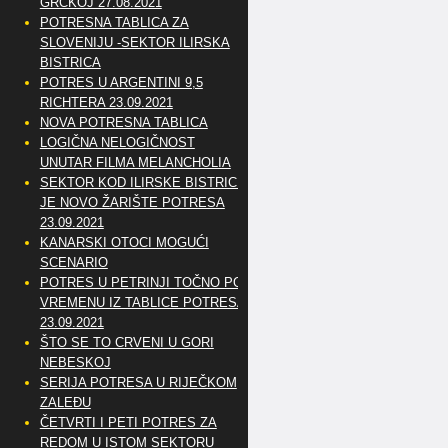
GRČKOJ 27.08.2021
POTRESNA TABLICA ZA
SLOVENIJU -SEKTOR ILIRSKA
BISTRICA
POTRES U ARGENTINI 9,5
RICHTERA 23.09.2021
NOVA POTRESNA TABLICA
LOGIČNA NELOGIČNOST
UNUTAR FILMA MELANCHOLIA
SEKTOR KOD ILIRSKE BISTRICE
JE NOVO ŽARIŠTE POTRESA
23.09.2021
KANARSKI OTOCI MOGUĆI
SCENARIO
POTRES U PETRINJI TOČNO PO
VREMENU IZ TABLICE POTRESA
23.09.2021
ŠTO SE TO CRVENI U GORI
NEBESKOJ
SERIJA POTRESA U RIJEČKOM
ZALEĐU
ČETVRTI I PETI POTRES ZA
REDOM U ISTOM SEKTORU