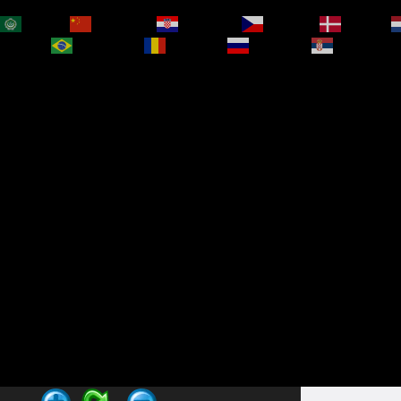
العربية
简体中文
Hrvatski
Čeština‎
Dansk
bokmål
Português
Română
Русский
Српски је