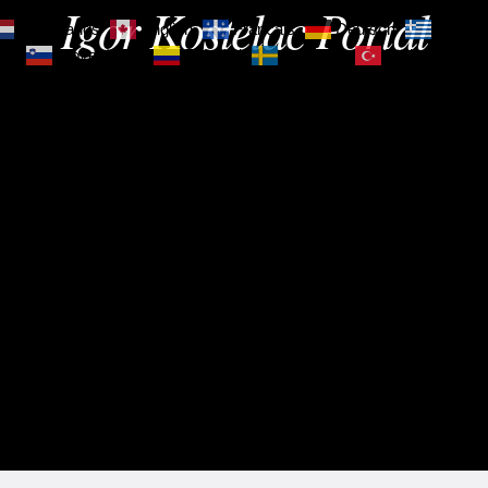
Igor Kostelac Portal
Nederlands
English
Français
Deutsch
Ελληνι
зик
Slovenščina
Español
Svenska
Türkçe