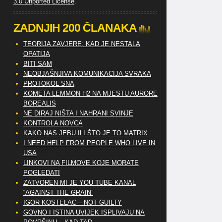
3.0 Unported License
.
ZADNJIH 200 ČLANAKA
TEORIJA ZAVJERE: KAD JE NESTALA
OPATIJA
BITI SAM
NEOBJAŠNJIVA KOMUNIKACIJA SVRAKA
PROTOKOL SNA
KOMETA LEMMON H2 NA MJESTU AURORE
BOREALIS
NE DIRAJ NIŠTA I NAHRANI SVINJE
KONTROLA NOVCA
KAKO NAS JEBU ILI ŠTO JE TO MATRIX
I NEED HELP FROM PEOPLE WHO LIVE IN
USA
LINKOVI NA FILMOVE KOJE MORATE
POGLEDATI
ZATVOREN MI JE YOU TUBE KANAL
“AGAINST THE GRAIN”
IGOR KOSTELAC – NOT GUILTY
GOVNO I ISTINA UVIJEK ISPLIVAJU NA