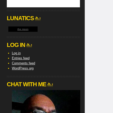
LUNATICS
the moon
LOG IN
Log in
Entries feed
Comments feed
WordPress.org
CHAT WITH ME