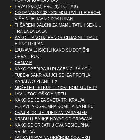
POVRŠINU – KAD TAD
HRVATSKO(M) PROL(I)JEĆE MIG
OD DANAS 22.02.2023 MOJ TWITTER PROFIL
VIŠE NIJE JAVNO DOSTUPAN
TI ŠARENI BALONI ZA MAMU TATU I SEKU,..
TRA LA LA LA LA
KAKO HIPNOTIZIRANOM OBJASNITI DA JE
HIPNOTIZIRAN
LJUKAVA LJISIC ILI KAKO SU DOTIČNI
OPRALI RUKE
OBMANA
KAKO OPERIRAJU PLAĆENICI SA YOU
TUBE-a SAKRIVAJUĆI SE IZA PROFILA
KANALA O PLANETI X
MOŽETE LI SI KUPITI NOVI KOMPJUTER?
LAV U ZOOLOŠKOM VRTU
KAKO SE JE ZA SVETA TRI KRALJA
POJAVILA OGROMNA KOMETA NA NEBU
OVAJ BLOG JE PRED ZATVARANJEM
KRADU LI BANKE NOVAC OD GRAĐANA
KAKO SE GRIJATI U OVA NESIGURNA
VREMENA
FARSA PRAVA NA OBIČNOM ČOVJEKU