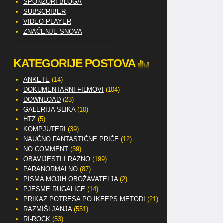
SPONZORI BLOGA
SUBSCRIBER
VIDEO PLAYER
ZNAČENJE SNOVA
KATEGORIJE POSTOVA
ANKETE
(14)
DOKUMENTARNI FILMOVI
(104)
DOWNLOAD
(23)
GALERIJA SLIKA
(10)
HTZ
(5)
KOMPJUTERI
(39)
NAUČNO FANTASTIČNE PRIČE
(12)
NO COMMENT
(39)
OBAVIJESTI I RAZNO
(199)
PARANORMALNO
(87)
PISMA MOJIH OBOŽAVATELJA
(2)
PJESME RUGALICE
(14)
PRIKAZ POTRESA PO IKEEPS METODI
(21)
RAZMIŠLJANJA
(551)
RI-ROCK
(53)