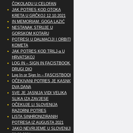
ČOKOLADU U CELOFAN
JAK POTRES KOD OTOKA
KRETA U GRČKOJ 12.10.2021
IN MEMORIAM: GOGA LAZIĆ
NESTANAK STRUJE U
GORSKOM KOTARU
POTRESI U DALMACIJI I ORBITE
KOMETA
JAK POTRES KOD TRILJ-a U
HRVATSKOJ
LOG IN – SIGN IN FACISTBOOK –
DRUGI DIO
Log In or Sign In – FASCISTBOOK
OČEKIVANI POTRES JE KASNIO
DVA DANA
SVE JE JASNIJA VIDI VELIKA
SLIKA IZA ZAVJESE
OČEKUJE LI SLOVENIJA
RAZORNI POTRES
LISTA SINHRONIZIRANIH
POTRESA IZ AUGUSTA 2021
JAKO NEVRIJEME U SLOVENIJI