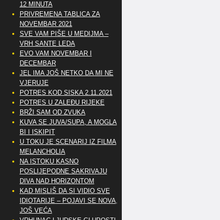
12 MINUTA
PRIVREMENA TABLICA ZA
NOVEMBAR 2021
SVE VAM PIŠE U MEDIJMA –
VRH SANTE LEDA
EVO VAM NOVEMBAR I
DECEMBAR
JEL IMA JOŠ NETKO DA MI NE
VJERUJE
POTRES KOD SISKA 2.11.2021
POTRES U ZALEĐU RIJEKE
BRŽI SAM OD ZVUKA
KUVA SE JUVA/SUPA, A MOGLA
BI I ISKIPIT
U TOKU JE SCENARIJ IZ FILMA
MELANCHOLIA
NA ISTOKU KASNO
POSLIJEPODNE SAKRIVAJU
DIVA NAD HORIZONTOM
KAD MISLIŠ DA SI VIDIO SVE
IDIOTARIJE – POJAVI SE NOVA,..
JOŠ VEĆA