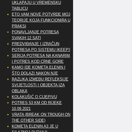
UKLAPAJU U VREMENSKU
TABLICU
ETO VAM NOVE POTVRDE MOJE
TEORIJE KOJA FUNKCIONIRA U
PRAKSI
PONAVLJANJE POTRESA
SVAKIH 12 SATI
PREDVIĐANJE I IZRAČUN
POTRESA PO SISTEMU IKEEPS
SERIJA POTRESA NA KANARIMA
I POTRES KOD CRNE GORE
KAMO IDE KOMETA ELENIN I
ŠTO DOLAZI NAKON NJE
RAZLIKA IZMEĐU REFLEKSIJE
SVIJETLOSTI I OBJEKTA IZA
OBLAKA
KOLAKUŠIĆ O CIJEPIVU
POTRES 53 KM OD RIJEKE
10.09.2021
VRATA (BREAK ON TROUGH ON
THE OTHER SIDE)
KOMETA ELENIN A3 JE U