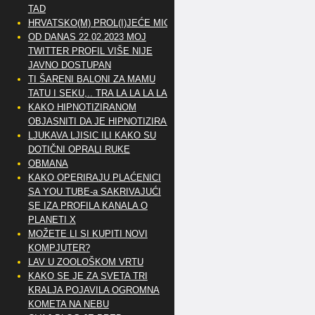
TAD
HRVATSKO(M) PROL(I)JEĆE MIG
OD DANAS 22.02.2023 MOJ
TWITTER PROFIL VIŠE NIJE
JAVNO DOSTUPAN
TI ŠARENI BALONI ZA MAMU
TATU I SEKU,.. TRA LA LA LA LA
KAKO HIPNOTIZIRANOM
OBJASNITI DA JE HIPNOTIZIRAN
LJUKAVA LJISIC ILI KAKO SU
DOTIČNI OPRALI RUKE
OBMANA
KAKO OPERIRAJU PLAĆENICI
SA YOU TUBE-a SAKRIVAJUĆI
SE IZA PROFILA KANALA O
PLANETI X
MOŽETE LI SI KUPITI NOVI
KOMPJUTER?
LAV U ZOOLOŠKOM VRTU
KAKO SE JE ZA SVETA TRI
KRALJA POJAVILA OGROMNA
KOMETA NA NEBU