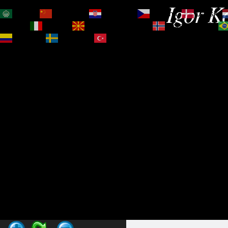
Igor Ko
العربية
简体中文
Hrvatski
Čeština‎
Dansk
Magyar
Italiano
Македонски јазик
Norsk bokmål
Español
Svenska
Türkçe