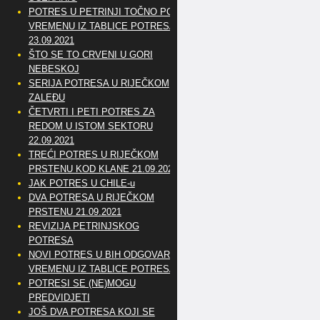
POTRES U PETRINJI TOČNO PO
VREMENU IZ TABLICE POTRESA
23.09.2021
ŠTO SE TO CRVENI U GORI
NEBESKOJ
SERIJA POTRESA U RIJEČKOM
ZALEĐU
ČETVRTI I PETI POTRES ZA
REDOM U ISTOM SEKTORU
22.09.2021
TREĆI POTRES U RIJEČKOM
PRSTENU KOD KLANE 21.09.2021
JAK POTRES U CHILE-u
DVA POTRESA U RIJEČKOM
PRSTENU 21.09.2021
REVIZIJA PETRINJSKOG
POTRESA
NOVI POTRES U BIH ODGOVARA
VREMENU IZ TABLICE POTRESA
POTRESI SE (NE)MOGU
PREDVIDJETI
JOŠ DVA POTRESA KOJI SE