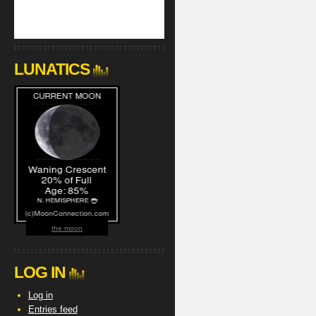
LUNATICS
the moon
LOG IN
Log in
Entries feed