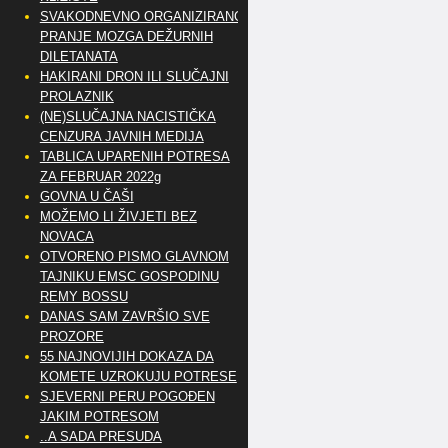
SVAKODNEVNO ORGANIZIRANO
PRANJE MOZGA DEŽURNIH
DILETANATA
HAKIRANI DRON ILI SLUČAJNI
PROLAZNIK
(NE)SLUČAJNA NACISTIČKA
CENZURA JAVNIH MEDIJA
TABLICA UPARENIH POTRESA
ZA FEBRUAR 2022g
GOVNA U ČAŠI
MOŽEMO LI ŽIVJETI BEZ
NOVACA
OTVORENO PISMO GLAVNOM
TAJNIKU EMSC GOSPODINU
REMY BOSSU
DANAS SAM ZAVRŠIO SVE
PROZORE
55 NAJNOVIJIH DOKAZA DA
KOMETE UZROKUJU POTRESE
SJEVERNI PERU POGOĐEN
JAKIM POTRESOM
..A SADA PRESUDA