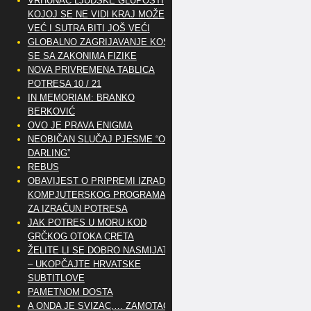
VRHUNAC LJUDSKE GLUPOSTI
KOJOJ SE NE VIDI KRAJ MOŽE
VEĆ I SUTRA BITI JOŠ VEĆI
GLOBALNO ZAGRIJAVANJE KOSI
SE SA ZAKONIMA FIZIKE
NOVA PRIVREMENA TABLICA
POTRESA 10 / 21
IN MEMORIAM: BRANKO
BERKOVIĆ
OVO JE PRAVA ENIGMA
NEOBIČAN SLUČAJ PJESME “OH
DARLING”
REBUS
OBAVIJEST O PRIPREMI IZRADE
KOMPJUTERSKOG PROGRAMA
ZA IZRAČUN POTRESA
JAK POTRES U MORU KOD
GRČKOG OTOKA CRETA
ŽELITE LI SE DOBRO NASMIJATI
– UKOPČAJTE HRVATSKE
SUBTITLOVE
PAMETNOM DOSTA
A ONDA JE SVIZAC,… ZAMOTAO