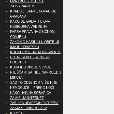
OVAJ BLOG JE PRED
ZATVARANJEM
KRADU LI BANKE NOVAC OD
GRAĐANA
KAKO SE GRIJATI U OVA
NESIGURNA VREMENA
FARSA PRAVA NA OBIČNOM
ČOVJEKU
ZAKON O NASILJU U OBITELJI
IMAJU HRVATSKU
KOLIKO IMA IDIOTA NA SVIJETU?
POTRESI KOJI SE “NISU”
DOGODILI
KUDA IDU DIVLJE SVINJE
PJEŠČANI SAT IDE NAPRIJED 10
MINUTA
SAD TO ODJENOM VIŠE NIJE
NEMOGUĆE – PREKO NOĆI
KAKO NAIVNA SOBARICA
ZAMIŠLJA INTERNET
TABLICA UPARENIH POTRESA
ZA MAY/ SVIBANJ 2022
KLIZIŠTE