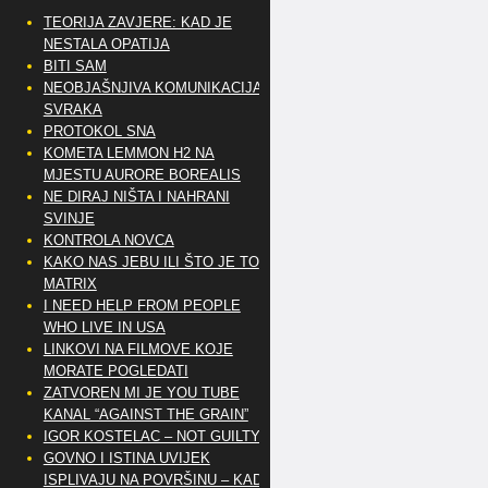
TEORIJA ZAVJERE: KAD JE
NESTALA OPATIJA
BITI SAM
NEOBJAŠNJIVA KOMUNIKACIJA
SVRAKA
PROTOKOL SNA
KOMETA LEMMON H2 NA
MJESTU AURORE BOREALIS
NE DIRAJ NIŠTA I NAHRANI
SVINJE
KONTROLA NOVCA
KAKO NAS JEBU ILI ŠTO JE TO
MATRIX
I NEED HELP FROM PEOPLE
WHO LIVE IN USA
LINKOVI NA FILMOVE KOJE
MORATE POGLEDATI
ZATVOREN MI JE YOU TUBE
KANAL “AGAINST THE GRAIN”
IGOR KOSTELAC – NOT GUILTY
GOVNO I ISTINA UVIJEK
ISPLIVAJU NA POVRŠINU – KAD