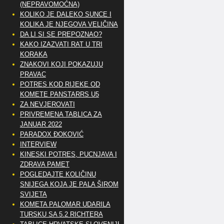
(NEPRAVOMOĆNA)
KOLIKO JE DALEKO SUNCE I
KOLIKA JE NJEGOVA VELIČINA
DA LI SI SE PREPOZNAO?
KAKO IZAZVATI RAT U TRI
KORAKA
ZNAKOVI KOJI POKAZUJU
PRAVAC
POTRES KOD RIJEKE OD
KOMETE PANSTARRS U5
ZA NEVJEROVATI
PRIVREMENA TABLICA ZA
JANUAR 2022
PARADOX ĐOKOVIĆ
INTERVIEW
KINESKI POTRES, PUCNJAVA I
ZDRAVA PAMET
POGLEDAJTE KOLIČINU
SNIJEGA KOJA JE PALA ŠIROM
SVIJETA
KOMETA PALOMAR UDARILA
TURSKU SA 5.2 RICHTERA