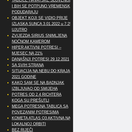
TABLICE HRVATSKE SLOVENIJE
I BIH SE POTPUNO VREMENSKI
PODUDARAJU
OBJEKT KOJI SE VIDIO PRIJE
IZLASKA SUNCA 3.01.2022 u 7:25
UJUTRO
ZVIJEZDA SIRIUS SNIMLJENA
NOĆNOM KAMEROM
HIPER AKTIVNI POTRESI –
MJESEC NA 21%
DANAŠNJI POTRESI 29.12.2021
SA SVIH STRANA
SITUACIJA NA NEBU DO KRAJA
2021 GODINE
KAKO SAM SE NA BADNJAK
IZBLJUVAO OD SMIJEHA
POTRES OD 2.4 RICHTERA
KOGA SU PREŠUTLI
MEGA POTRESNA TABLICA SA
POVEZANIM POTRESIMA
KOMETA ATLAS Q3 AKTIVNA NA
LOKALNOJ ORBITI
BEZ RIJEČI