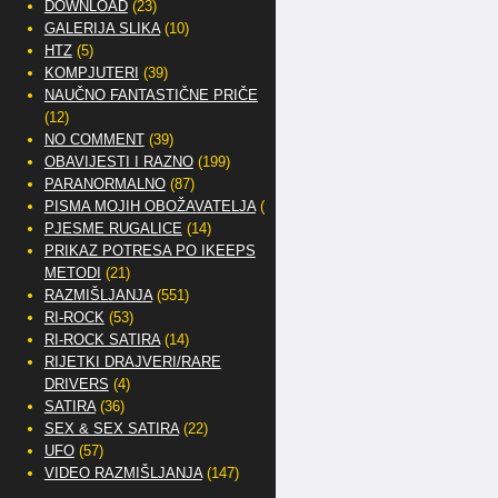
DOWNLOAD
(23)
GALERIJA SLIKA
(10)
HTZ
(5)
KOMPJUTERI
(39)
NAUČNO FANTASTIČNE PRIČE
(12)
NO COMMENT
(39)
OBAVIJESTI I RAZNO
(199)
PARANORMALNO
(87)
PISMA MOJIH OBOŽAVATELJA
(2)
PJESME RUGALICE
(14)
PRIKAZ POTRESA PO IKEEPS
METODI
(21)
RAZMIŠLJANJA
(551)
RI-ROCK
(53)
RI-ROCK SATIRA
(14)
RIJETKI DRAJVERI/RARE
DRIVERS
(4)
SATIRA
(36)
SEX & SEX SATIRA
(22)
UFO
(57)
VIDEO RAZMIŠLJANJA
(147)