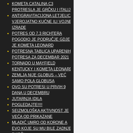
KOMETA CATALINA C3
PROTRESLA JE GRČKU I ITALIJU
ANTIGRAVITACIJONA LETJELICA
VJEROJATNO KUĆNE ILI VOJNE
IZRADE
POTRES OD 7.3 RICHTERA
POGODIO JE PODRUČJE GDJE
JE KOMETA LEONARD
POTRESNA TABLICA UPARENIH
POTRESA ZA DECEMBAR 2021
TORNADO U MAYFIELD
KENTUCKY I KOMETA LEONARD
ZEMLJA NIJE GLOBUS – VEĆ
SAMO POLA GLOBUSA
OVO SU POTRESI U PRVIH 9
DANA U DECEMBRU
JUTARNJA IDILA
POGLEDAJTE!!!!
SEIZMOLOŠKA AKTIVNOST JE
VEĆA OD PRIKAZANE
MLADIĆ UMRO OD KORONE A
EVO KOJE SU MU BILE ZADNJE