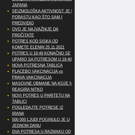
JAPANA
SEIZMOLOŠKA AKTIVNOST JE U
PORASTU KAO ŠTO SAM I
PREDVIDIO
OVO JE NAJVAŽNIJE DA
PROČITATE
POTRES KOD SISKA OD
KOMETE ELENIN 25.11.2021
POTRES U 19:49 KONAČNO SE
UPARIO SA POTRESOM U 19:40
NOVA POTRESNA TABLICA
PLACEBO VAKCINACIJA vs
PRAVA VAKCINACIJA
MASOVNE OBMANE NA KOJE NE
REAGIRA NITKO
NOVI POTRES U PARITETU NA
TABLICI
POGLEDAJTE POTRESE IZ
IRANA
500 000 LJUDI POGINULO JE U
JEDNOM DANU
DVA POTRESA U RAZMAKU OD