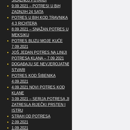
SILAZNOJ PUTANJI
9.09.2021 – POTRESI U BiH
ZADNJIH 24 SATA
POTRES U BIH KOD TRAVNIKA
4.3 RICHTERA
8.09.2021 – SNAŽAN POTRES U
MEKSIKU
POTRES BLIZU MOJE KUĆE
7.09.2021
JOŠ JEDAN POTRES NA LINIJI
POTRESA KLANA – 7.09.2021
DOGAĐAJU SE NEVJEROJATNE
STVARI
POTRES KOD ŠIBENIKA
4.09.2021
4.09.2021 NOVI POTRES KOD
KLANE
3.09.2021 – SERIJA POTRESA JE
ZATRESLA RIJEČKI PRSTEN I
ISTRU
STRAH OD POTRESA
2.09.2021
1.09.2021