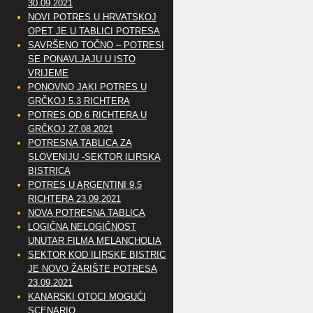
30.09.2021
NOVI POTRES U HRVATSKOJ
OPET JE U TABLICI POTRESA
SAVRŠENO TOČNO – POTRESI
SE PONAVLJAJU U ISTO
VRIJEME
PONOVNO JAKI POTRES U
GRČKOJ 5.3 RICHTERA
POTRES OD 6 RICHTERA U
GRČKOJ 27.08.2021
POTRESNA TABLICA ZA
SLOVENIJU -SEKTOR ILIRSKA
BISTRICA
POTRES U ARGENTINI 9,5
RICHTERA 23.09.2021
NOVA POTRESNA TABLICA
LOGIČNA NELOGIČNOST
UNUTAR FILMA MELANCHOLIA
SEKTOR KOD ILIRSKE BISTRICE
JE NOVO ŽARIŠTE POTRESA
23.09.2021
KANARSKI OTOCI MOGUĆI
SCENARIO