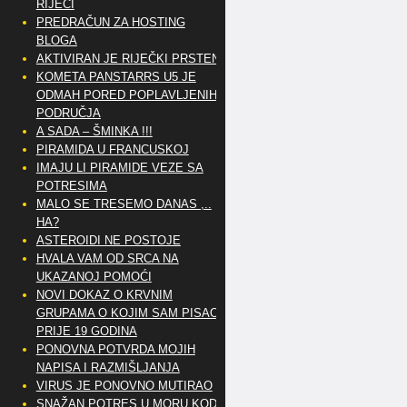
RIJEČI
PREDRAČUN ZA HOSTING
BLOGA
AKTIVIRAN JE RIJEČKI PRSTEN
KOMETA PANSTARRS U5 JE
ODMAH PORED POPLAVLJENIH
PODRUČJA
A SADA – ŠMINKA !!!
PIRAMIDA U FRANCUSKOJ
IMAJU LI PIRAMIDE VEZE SA
POTRESIMA
MALO SE TRESEMO DANAS ,..
HA?
ASTEROIDI NE POSTOJE
HVALA VAM OD SRCA NA
UKAZANOJ POMOĆI
NOVI DOKAZ O KRVNIM
GRUPAMA O KOJIM SAM PISAO
PRIJE 19 GODINA
PONOVNA POTVRDA MOJIH
NAPISA I RAZMIŠLJANJA
VIRUS JE PONOVNO MUTIRAO
SNAŽAN POTRES U MORU KOD