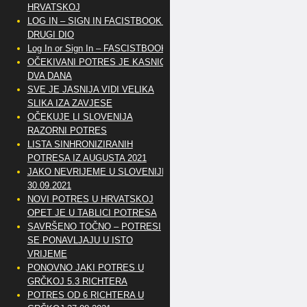
HRVATSKOJ
LOG IN – SIGN IN FACISTBOOK –
DRUGI DIO
Log In or Sign In – FASCISTBOOK
OČEKIVANI POTRES JE KASNIO
DVA DANA
SVE JE JASNIJA VIDI VELIKA
SLIKA IZA ZAVJESE
OČEKUJE LI SLOVENIJA
RAZORNI POTRES
LISTA SINHRONIZIRANIH
POTRESA IZ AUGUSTA 2021
JAKO NEVRIJEME U SLOVENIJI
30.09.2021
NOVI POTRES U HRVATSKOJ
OPET JE U TABLICI POTRESA
SAVRŠENO TOČNO – POTRESI
SE PONAVLJAJU U ISTO
VRIJEME
PONOVNO JAKI POTRES U
GRČKOJ 5.3 RICHTERA
POTRES OD 6 RICHTERA U