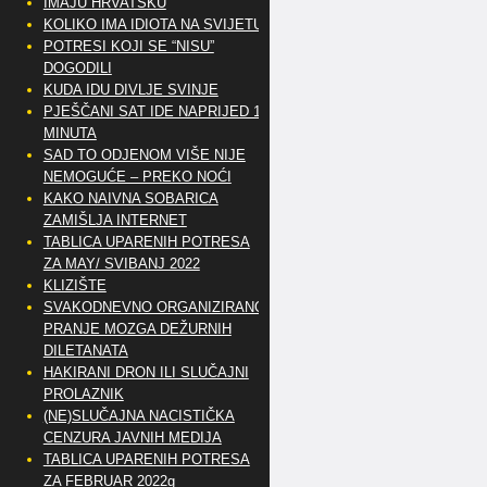
IMAJU HRVATSKU
KOLIKO IMA IDIOTA NA SVIJETU?
POTRESI KOJI SE “NISU”
DOGODILI
KUDA IDU DIVLJE SVINJE
PJEŠČANI SAT IDE NAPRIJED 10
MINUTA
SAD TO ODJENOM VIŠE NIJE
NEMOGUĆE – PREKO NOĆI
KAKO NAIVNA SOBARICA
ZAMIŠLJA INTERNET
TABLICA UPARENIH POTRESA
ZA MAY/ SVIBANJ 2022
KLIZIŠTE
SVAKODNEVNO ORGANIZIRANO
PRANJE MOZGA DEŽURNIH
DILETANATA
HAKIRANI DRON ILI SLUČAJNI
PROLAZNIK
(NE)SLUČAJNA NACISTIČKA
CENZURA JAVNIH MEDIJA
TABLICA UPARENIH POTRESA
ZA FEBRUAR 2022g