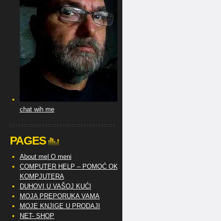
chat wih me
PAGES
About me| O meni
COMPUTER HELP – POMOĆ OKO
KOMPJUTERA
DUHOVI U VAŠOJ KUĆI
MOJA PREPORUKA VAMA
MOJE KNJIGE U PRODAJI
NET- SHOP