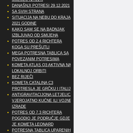
DANAŠNJI POTRESI 29.12.2021
SA SVIH STRANA
SITUACIJA NA NEBU DO KRAJA
2021 GODINE
KAKO SAM SE NA BADNJAK
IZBLJUVAO OD SMIJEHA
POTRES OD 2.4 RICHTERA
KOGA SU PREŠUTLI
MEGA POTRESNA TABLICA SA
POVEZANIM POTRESIMA
KOMETA ATLAS Q3 AKTIVNA NA
LOKALNOJ ORBITI
BEZ RIJEČI
KOMETA CATALINA C3
PROTRESLA JE GRČKU I ITALIJU
ANTIGRAVITACIJONA LETJELICA
VJEROJATNO KUĆNE ILI VOJNE
IZRADE
POTRES OD 7.3 RICHTERA
POGODIO JE PODRUČJE GDJE
JE KOMETA LEONARD
POTRESNA TABLICA UPARENIH