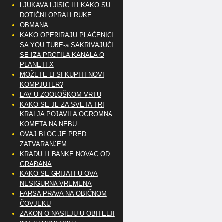
LJUKAVA LJISIC ILI KAKO SU
DOTIČNI OPRALI RUKE
OBMANA
KAKO OPERIRAJU PLAĆENICI
SA YOU TUBE-a SAKRIVAJUĆI
SE IZA PROFILA KANALA O
PLANETI X
MOŽETE LI SI KUPITI NOVI
KOMPJUTER?
LAV U ZOOLOŠKOM VRTU
KAKO SE JE ZA SVETA TRI
KRALJA POJAVILA OGROMNA
KOMETA NA NEBU
OVAJ BLOG JE PRED
ZATVARANJEM
KRADU LI BANKE NOVAC OD
GRAĐANA
KAKO SE GRIJATI U OVA
NESIGURNA VREMENA
FARSA PRAVA NA OBIČNOM
ČOVJEKU
ZAKON O NASILJU U OBITELJI