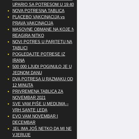
UPARIO SA POTRESOM U 19:40
NOVA POTRESNA TABLICA
PLACEBO VAKCINACIJA vs
PRAVA VAKCINACIJA
MASOVNE OBMANE NA KOJE NE
REAGIRA NITKO
NOVI POTRES U PARITETU NA
TABLICI
POGLEDAJTE POTRESE IZ
IRANA
500 000 LJUDI POGINULO JE U
JEDNOM DANU
DVA POTRESA U RAZMAKU OD
12 MINUTA
PRIVREMENA TABLICA ZA
NOVEMBAR 2021
SVE VAM PIŠE U MEDIJMA –
VRH SANTE LEDA
EVO VAM NOVEMBAR I
DECEMBAR
JEL IMA JOŠ NETKO DA MI NE
VJERUJE