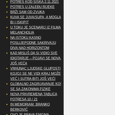
POTRES KOD SISKA 2.11.2021
POTRES U ZALEĐU RIJEKE
BRŽI SAM OD ZVUKA
KUVA SE JUVA/SUPA, A MOGLA
BI I ISKIPIT
U TOKU JE SCENARIJ IZ FILMA
MELANCHOLIA
NA ISTOKU KASNO
POSLIJEPODNE SAKRIVAJU
DIVA NAD HORIZONTOM
KAD MISLIŠ DA SI VIDIO SVE
IDIOTARIJE – POJAVI SE NOVA,..
JOŠ VEĆA
VRHUNAC LJUDSKE GLUPOSTI
KOJOJ SE NE VIDI KRAJ MOŽE
VEĆ I SUTRA BITI JOŠ VEĆI
GLOBALNO ZAGRIJAVANJE KOSI
SE SA ZAKONIMA FIZIKE
NOVA PRIVREMENA TABLICA
POTRESA 10 / 21
IN MEMORIAM: BRANKO
BERKOVIĆ
OVO JE PRAVA ENIGMA