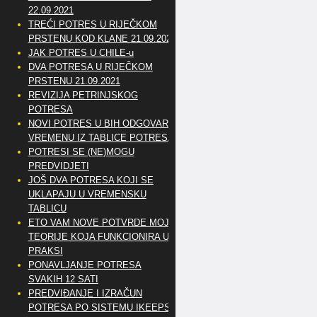
22.09.2021
TREĆI POTRES U RIJEČKOM
PRSTENU KOD KLANE 21.09.2021
JAK POTRES U CHILE-u
DVA POTRESA U RIJEČKOM
PRSTENU 21.09.2021
REVIZIJA PETRINJSKOG
POTRESA
NOVI POTRES U BIH ODGOVARA
VREMENU IZ TABLICE POTRESA
POTRESI SE (NE)MOGU
PREDVIDJETI
JOŠ DVA POTRESA KOJI SE
UKLAPAJU U VREMENSKU
TABLICU
ETO VAM NOVE POTVRDE MOJE
TEORIJE KOJA FUNKCIONIRA U
PRAKSI
PONAVLJANJE POTRESA
SVAKIH 12 SATI
PREDVIĐANJE I IZRAČUN
POTRESA PO SISTEMU IKEEPS