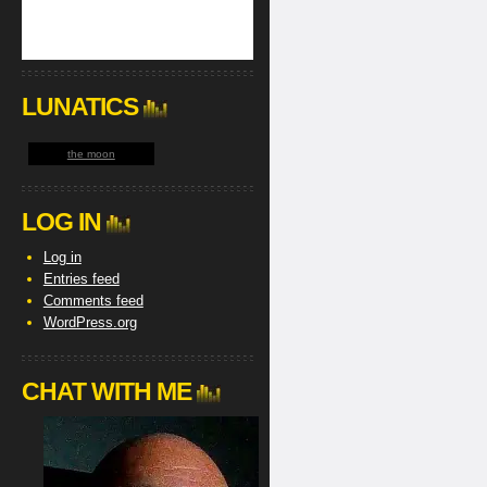
LUNATICS
the moon
LOG IN
Log in
Entries feed
Comments feed
WordPress.org
CHAT WITH ME