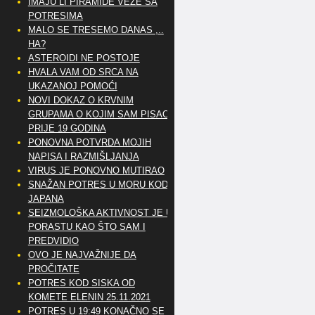
IMAJU LI PIRAMIDE VEZE SA
POTRESIMA
MALO SE TRESEMO DANAS ,..
HA?
ASTEROIDI NE POSTOJE
HVALA VAM OD SRCA NA
UKAZANOJ POMOĆI
NOVI DOKAZ O KRVNIM
GRUPAMA O KOJIM SAM PISAO
PRIJE 19 GODINA
PONOVNA POTVRDA MOJIH
NAPISA I RAZMIŠLJANJA
VIRUS JE PONOVNO MUTIRAO
SNAŽAN POTRES U MORU KOD
JAPANA
SEIZMOLOŠKA AKTIVNOST JE U
PORASTU KAO ŠTO SAM I
PREDVIDIO
OVO JE NAJVAŽNIJE DA
PROČITATE
POTRES KOD SISKA OD
KOMETE ELENIN 25.11.2021
POTRES U 19:49 KONAČNO SE