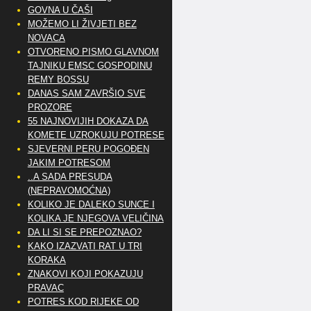
GOVNA U ČAŠI
MOŽEMO LI ŽIVJETI BEZ
NOVACA
OTVORENO PISMO GLAVNOM
TAJNIKU EMSC GOSPODINU
REMY BOSSU
DANAS SAM ZAVRŠIO SVE
PROZORE
55 NAJNOVIJIH DOKAZA DA
KOMETE UZROKUJU POTRESE
SJEVERNI PERU POGOĐEN
JAKIM POTRESOM
..A SADA PRESUDA
(NEPRAVOMOĆNA)
KOLIKO JE DALEKO SUNCE I
KOLIKA JE NJEGOVA VELIČINA
DA LI SI SE PREPOZNAO?
KAKO IZAZVATI RAT U TRI
KORAKA
ZNAKOVI KOJI POKAZUJU
PRAVAC
POTRES KOD RIJEKE OD