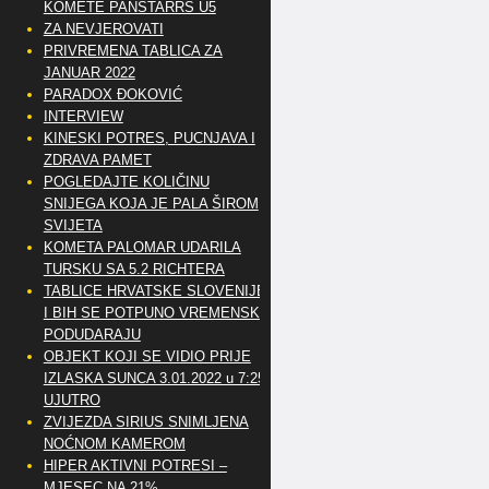
KOMETE PANSTARRS U5
ZA NEVJEROVATI
PRIVREMENA TABLICA ZA
JANUAR 2022
PARADOX ĐOKOVIĆ
INTERVIEW
KINESKI POTRES, PUCNJAVA I
ZDRAVA PAMET
POGLEDAJTE KOLIČINU
SNIJEGA KOJA JE PALA ŠIROM
SVIJETA
KOMETA PALOMAR UDARILA
TURSKU SA 5.2 RICHTERA
TABLICE HRVATSKE SLOVENIJE
I BIH SE POTPUNO VREMENSKI
PODUDARAJU
OBJEKT KOJI SE VIDIO PRIJE
IZLASKA SUNCA 3.01.2022 u 7:25
UJUTRO
ZVIJEZDA SIRIUS SNIMLJENA
NOĆNOM KAMEROM
HIPER AKTIVNI POTRESI –
MJESEC NA 21%