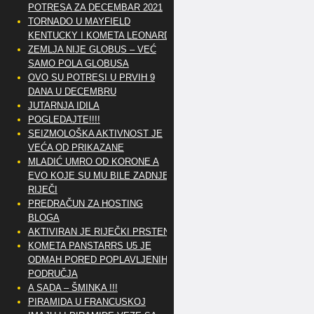
POTRESA ZA DECEMBAR 2021
TORNADO U MAYFIELD
KENTUCKY I KOMETA LEONARD
ZEMLJA NIJE GLOBUS – VEĆ
SAMO POLA GLOBUSA
OVO SU POTRESI U PRVIH 9
DANA U DECEMBRU
JUTARNJA IDILA
POGLEDAJTE!!!!
SEIZMOLOŠKA AKTIVNOST JE
VEĆA OD PRIKAZANE
MLADIĆ UMRO OD KORONE A
EVO KOJE SU MU BILE ZADNJE
RIJEČI
PREDRAČUN ZA HOSTING
BLOGA
AKTIVIRAN JE RIJEČKI PRSTEN
KOMETA PANSTARRS U5 JE
ODMAH PORED POPLAVLJENIH
PODRUČJA
A SADA – ŠMINKA !!!
PIRAMIDA U FRANCUSKOJ