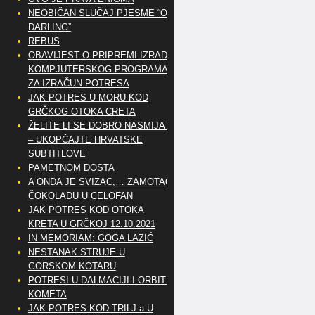
NEOBIČAN SLUČAJ PJESME “OH
DARLING”
REBUS
OBAVIJEST O PRIPREMI IZRADE
KOMPJUTERSKOG PROGRAMA
ZA IZRAČUN POTRESA
JAK POTRES U MORU KOD
GRČKOG OTOKA CRETA
ŽELITE LI SE DOBRO NASMIJATI
– UKOPČAJTE HRVATSKE
SUBTITLOVE
PAMETNOM DOSTA
A ONDA JE SVIZAC,… ZAMOTAO
ČOKOLADU U CELOFAN
JAK POTRES KOD OTOKA
KRETA U GRČKOJ 12.10.2021
IN MEMORIAM: GOGA LAZIĆ
NESTANAK STRUJE U
GORSKOM KOTARU
POTRESI U DALMACIJI I ORBITE
KOMETA
JAK POTRES KOD TRILJ-a U