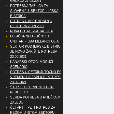
GRČKOJ 27.08.2021
POTRESNA TABLICA ZA
SLOVENIJU -SEKTOR ILIRSKA
BISTRICA
POTRES U ARGENTINI 9,5
RICHTERA 23.09.2021
NOVA POTRESNA TABLICA
LOGIČNA NELOGIČNOST
UNUTAR FILMA MELANCHOLIA
SEKTOR KOD ILIRSKE BISTRICE
JE NOVO ŽARIŠTE POTRESA
23.09.2021
KANARSKI OTOCI MOGUĆI
SCENARIO
POTRES U PETRINJI TOČNO PO
VREMENU IZ TABLICE POTRESA
23.09.2021
ŠTO SE TO CRVENI U GORI
NEBESKOJ
SERIJA POTRESA U RIJEČKOM
ZALEĐU
ČETVRTI I PETI POTRES ZA
REDOM U ISTOM SEKTORU