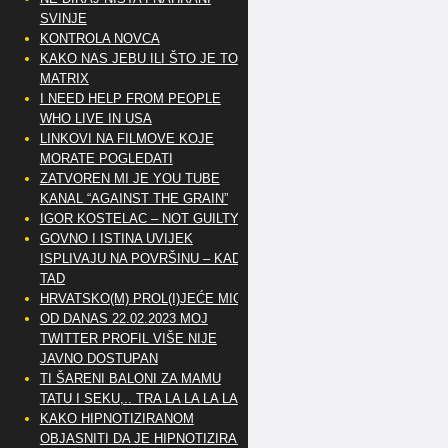
SVINJE
KONTROLA NOVCA
KAKO NAS JEBU ILI ŠTO JE TO
MATRIX
I NEED HELP FROM PEOPLE
WHO LIVE IN USA
LINKOVI NA FILMOVE KOJE
MORATE POGLEDATI
ZATVOREN MI JE YOU TUBE
KANAL “AGAINST THE GRAIN”
IGOR KOSTELAC – NOT GUILTY
GOVNO I ISTINA UVIJEK
ISPLIVAJU NA POVRŠINU – KAD
TAD
HRVATSKO(M) PROL(I)JEĆE MIG
OD DANAS 22.02.2023 MOJ
TWITTER PROFIL VIŠE NIJE
JAVNO DOSTUPAN
TI ŠARENI BALONI ZA MAMU
TATU I SEKU,.. TRA LA LA LA LA
KAKO HIPNOTIZIRANOM
OBJASNITI DA JE HIPNOTIZIRAN