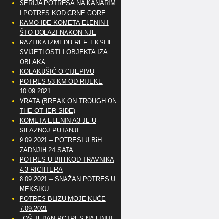
SERIJA POTRESA NA KANARIMA
I POTRES KOD CRNE GORE
KAMO IDE KOMETA ELENIN I
ŠTO DOLAZI NAKON NJE
RAZLIKA IZMEĐU REFLEKSIJE
SVIJETLOSTI I OBJEKTA IZA
OBLAKA
KOLAKUŠIĆ O CIJEPIVU
POTRES 53 KM OD RIJEKE
10.09.2021
VRATA (BREAK ON TROUGH ON
THE OTHER SIDE)
KOMETA ELENIN A3 JE U
SILAZNOJ PUTANJI
9.09.2021 – POTRESI U BiH
ZADNJIH 24 SATA
POTRES U BIH KOD TRAVNIKA
4.3 RICHTERA
8.09.2021 – SNAŽAN POTRES U
MEKSIKU
POTRES BLIZU MOJE KUĆE
7.09.2021
JOŠ JEDAN POTRES NA LINIJI