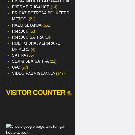
PISMA MOJIH OBOŽAVATELJA
(2)
PJESME RUGALICE
(14)
PRIKAZ POTRESA PO IKEEPS
METODI
(21)
RAZMIŠLJANJA
(551)
RI-ROCK
(53)
RI-ROCK SATIRA
(14)
RIJETKI DRAJVERI/RARE
DRIVERS
(4)
SATIRA
(36)
SEX & SEX SATIRA
(22)
UFO
(57)
VIDEO RAZMIŠLJANJA
(147)
VISITOR COUNTER