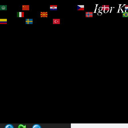
Igor Ko
العربية
简体中文
Hrvatski
Čeština‎
Dansk
Magyar
Italiano
Македонски јазик
Norsk bokmål
Español
Svenska
Türkçe