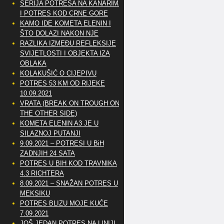
SERIJA POTRESA NA KANARIMA
I POTRES KOD CRNE GORE
KAMO IDE KOMETA ELENIN I
ŠTO DOLAZI NAKON NJE
RAZLIKA IZMEĐU REFLEKSIJE
SVIJETLOSTI I OBJEKTA IZA
OBLAKA
KOLAKUŠIĆ O CIJEPIVU
POTRES 53 KM OD RIJEKE
10.09.2021
VRATA (BREAK ON TROUGH ON
THE OTHER SIDE)
KOMETA ELENIN A3 JE U
SILAZNOJ PUTANJI
9.09.2021 – POTRESI U BiH
ZADNJIH 24 SATA
POTRES U BIH KOD TRAVNIKA
4.3 RICHTERA
8.09.2021 – SNAŽAN POTRES U
MEKSIKU
POTRES BLIZU MOJE KUĆE
7.09.2021
JOŠ JEDAN POTRES NA LINIJI