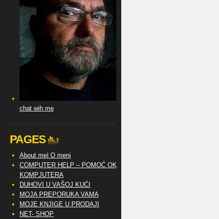
chat wih me
PAGES
About me| O meni
COMPUTER HELP – POMOĆ OKO
KOMPJUTERA
DUHOVI U VAŠOJ KUĆI
MOJA PREPORUKA VAMA
MOJE KNJIGE U PRODAJI
NET- SHOP