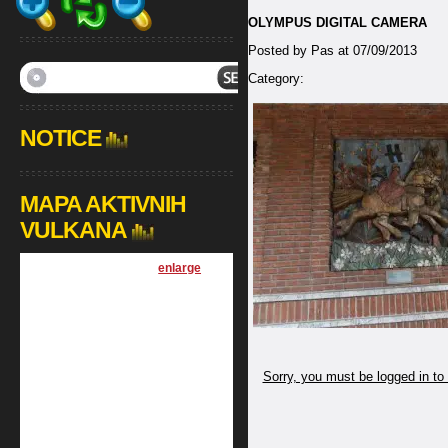
OLYMPUS DIGITAL CAMERA
Posted by Pas at 07/09/2013
Category:
NOTICE
MAPA AKTIVNIH
VULKANA
[
enlarge
]
Sorry, you must be logged in to