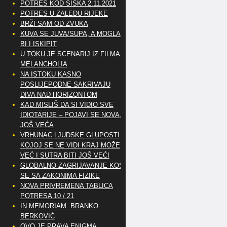
POTRES KOD SISKA 2.11.2021
POTRES U ZALEĐU RIJEKE
BRŽI SAM OD ZVUKA
KUVA SE JUVA/SUPA, A MOGLA
BI I ISKIPIT
U TOKU JE SCENARIJ IZ FILMA
MELANCHOLIA
NA ISTOKU KASNO
POSLIJEPODNE SAKRIVAJU
DIVA NAD HORIZONTOM
KAD MISLIŠ DA SI VIDIO SVE
IDIOTARIJE – POJAVI SE NOVA,..
JOŠ VEĆA
VRHUNAC LJUDSKE GLUPOSTI
KOJOJ SE NE VIDI KRAJ MOŽE
VEĆ I SUTRA BITI JOŠ VEĆI
GLOBALNO ZAGRIJAVANJE KOSI
SE SA ZAKONIMA FIZIKE
NOVA PRIVREMENA TABLICA
POTRESA 10 / 21
IN MEMORIAM: BRANKO
BERKOVIĆ
OVO JE PRAVA ENIGMA