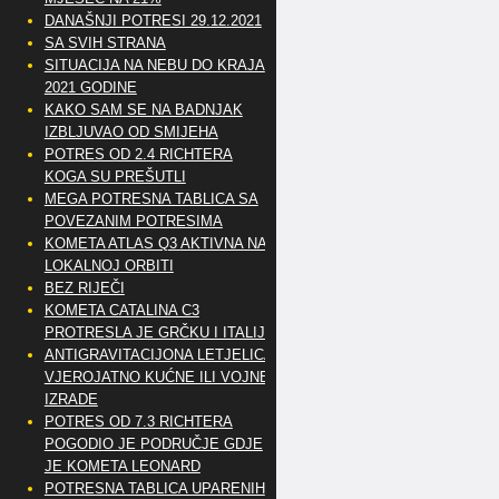
DANAŠNJI POTRESI 29.12.2021
SA SVIH STRANA
SITUACIJA NA NEBU DO KRAJA
2021 GODINE
KAKO SAM SE NA BADNJAK
IZBLJUVAO OD SMIJEHA
POTRES OD 2.4 RICHTERA
KOGA SU PREŠUTLI
MEGA POTRESNA TABLICA SA
POVEZANIM POTRESIMA
KOMETA ATLAS Q3 AKTIVNA NA
LOKALNOJ ORBITI
BEZ RIJEČI
KOMETA CATALINA C3
PROTRESLA JE GRČKU I ITALIJU
ANTIGRAVITACIJONA LETJELICA
VJEROJATNO KUĆNE ILI VOJNE
IZRADE
POTRES OD 7.3 RICHTERA
POGODIO JE PODRUČJE GDJE
JE KOMETA LEONARD
POTRESNA TABLICA UPARENIH