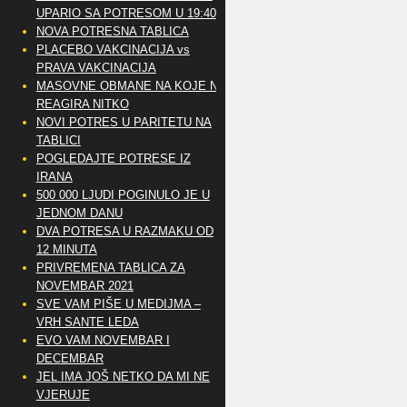
UPARIO SA POTRESOM U 19:40
NOVA POTRESNA TABLICA
PLACEBO VAKCINACIJA vs
PRAVA VAKCINACIJA
MASOVNE OBMANE NA KOJE NE
REAGIRA NITKO
NOVI POTRES U PARITETU NA
TABLICI
POGLEDAJTE POTRESE IZ
IRANA
500 000 LJUDI POGINULO JE U
JEDNOM DANU
DVA POTRESA U RAZMAKU OD
12 MINUTA
PRIVREMENA TABLICA ZA
NOVEMBAR 2021
SVE VAM PIŠE U MEDIJMA –
VRH SANTE LEDA
EVO VAM NOVEMBAR I
DECEMBAR
JEL IMA JOŠ NETKO DA MI NE
VJERUJE