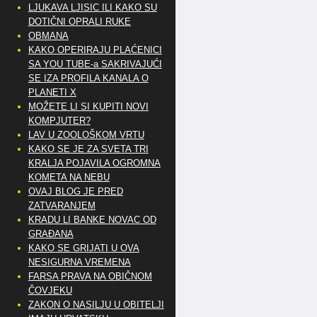
LJUKAVA LJISIC ILI KAKO SU
DOTIČNI OPRALI RUKE
OBMANA
KAKO OPERIRAJU PLAĆENICI
SA YOU TUBE-a SAKRIVAJUĆI
SE IZA PROFILA KANALA O
PLANETI X
MOŽETE LI SI KUPITI NOVI
KOMPJUTER?
LAV U ZOOLOŠKOM VRTU
KAKO SE JE ZA SVETA TRI
KRALJA POJAVILA OGROMNA
KOMETA NA NEBU
OVAJ BLOG JE PRED
ZATVARANJEM
KRADU LI BANKE NOVAC OD
GRAĐANA
KAKO SE GRIJATI U OVA
NESIGURNA VREMENA
FARSA PRAVA NA OBIČNOM
ČOVJEKU
ZAKON O NASILJU U OBITELJI