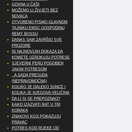
GOVNA U ČAŠI
MOŽEMO LI ŽIVJETI BEZ
NOVACA
OTVORENO PISMO GLAVNOM
TAJNIKU EMSC GOSPODINU
REMY BOSSU
DANAS SAM ZAVRŠIO SVE
PROZORE
55 NAJNOVIJIH DOKAZA DA
KOMETE UZROKUJU POTRESE
SJEVERNI PERU POGOĐEN
JAKIM POTRESOM
..A SADA PRESUDA
(NEPRAVOMOĆNA)
KOLIKO JE DALEKO SUNCE I
KOLIKA JE NJEGOVA VELIČINA
DA LI SI SE PREPOZNAO?
KAKO IZAZVATI RAT U TRI
KORAKA
ZNAKOVI KOJI POKAZUJU
PRAVAC
POTRES KOD RIJEKE OD