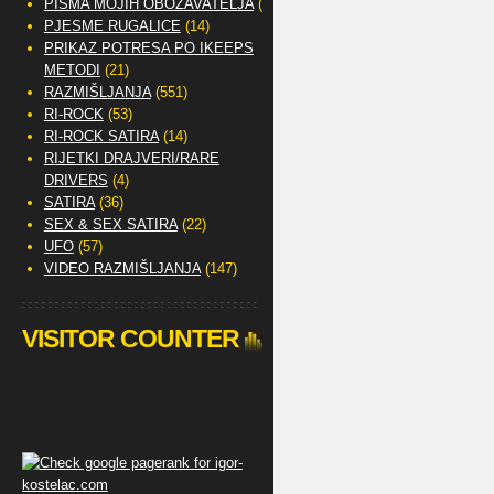
PISMA MOJIH OBOŽAVATELJA
(2)
PJESME RUGALICE
(14)
PRIKAZ POTRESA PO IKEEPS
METODI
(21)
RAZMIŠLJANJA
(551)
RI-ROCK
(53)
RI-ROCK SATIRA
(14)
RIJETKI DRAJVERI/RARE
DRIVERS
(4)
SATIRA
(36)
SEX & SEX SATIRA
(22)
UFO
(57)
VIDEO RAZMIŠLJANJA
(147)
VISITOR COUNTER