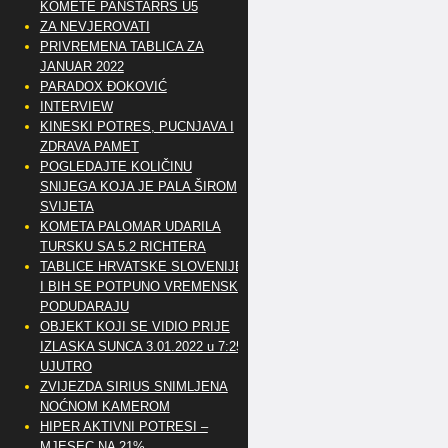
KOMETE PANSTARRS U5
ZA NEVJEROVATI
PRIVREMENA TABLICA ZA
JANUAR 2022
PARADOX ĐOKOVIĆ
INTERVIEW
KINESKI POTRES, PUCNJAVA I
ZDRAVA PAMET
POGLEDAJTE KOLIČINU
SNIJEGA KOJA JE PALA ŠIROM
SVIJETA
KOMETA PALOMAR UDARILA
TURSKU SA 5.2 RICHTERA
TABLICE HRVATSKE SLOVENIJE
I BIH SE POTPUNO VREMENSKI
PODUDARAJU
OBJEKT KOJI SE VIDIO PRIJE
IZLASKA SUNCA 3.01.2022 u 7:25
UJUTRO
ZVIJEZDA SIRIUS SNIMLJENA
NOĆNOM KAMEROM
HIPER AKTIVNI POTRESI –
MJESEC NA 21%