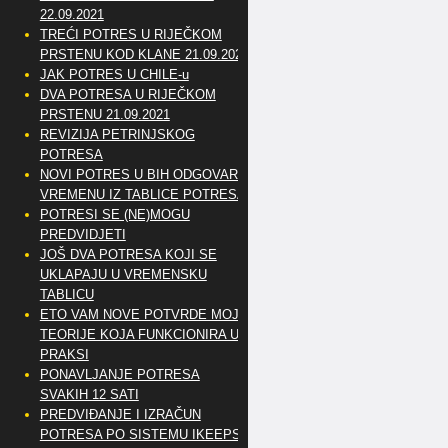
22.09.2021
TREĆI POTRES U RIJEČKOM
PRSTENU KOD KLANE 21.09.2021
JAK POTRES U CHILE-u
DVA POTRESA U RIJEČKOM
PRSTENU 21.09.2021
REVIZIJA PETRINJSKOG
POTRESA
NOVI POTRES U BIH ODGOVARA
VREMENU IZ TABLICE POTRESA
POTRESI SE (NE)MOGU
PREDVIDJETI
JOŠ DVA POTRESA KOJI SE
UKLAPAJU U VREMENSKU
TABLICU
ETO VAM NOVE POTVRDE MOJE
TEORIJE KOJA FUNKCIONIRA U
PRAKSI
PONAVLJANJE POTRESA
SVAKIH 12 SATI
PREDVIĐANJE I IZRAČUN
POTRESA PO SISTEMU IKEEPS