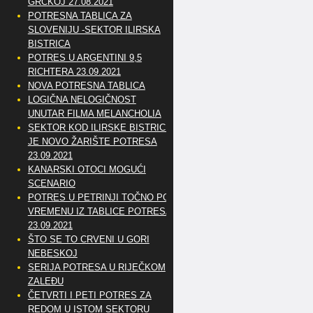
GRČKOJ 27.08.2021
POTRESNA TABLICA ZA
SLOVENIJU -SEKTOR ILIRSKA
BISTRICA
POTRES U ARGENTINI 9,5
RICHTERA 23.09.2021
NOVA POTRESNA TABLICA
LOGIČNA NELOGIČNOST
UNUTAR FILMA MELANCHOLIA
SEKTOR KOD ILIRSKE BISTRICE
JE NOVO ŽARIŠTE POTRESA
23.09.2021
KANARSKI OTOCI MOGUĆI
SCENARIO
POTRES U PETRINJI TOČNO PO
VREMENU IZ TABLICE POTRESA
23.09.2021
ŠTO SE TO CRVENI U GORI
NEBESKOJ
SERIJA POTRESA U RIJEČKOM
ZALEĐU
ČETVRTI I PETI POTRES ZA
REDOM U ISTOM SEKTORU