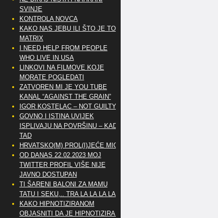
SVINJE
KONTROLA NOVCA
KAKO NAS JEBU ILI ŠTO JE TO
MATRIX
I NEED HELP FROM PEOPLE
WHO LIVE IN USA
LINKOVI NA FILMOVE KOJE
MORATE POGLEDATI
ZATVOREN MI JE YOU TUBE
KANAL “AGAINST THE GRAIN”
IGOR KOSTELAC – NOT GUILTY
GOVNO I ISTINA UVIJEK
ISPLIVAJU NA POVRŠINU – KAD
TAD
HRVATSKO(M) PROL(I)JEĆE MIG
OD DANAS 22.02.2023 MOJ
TWITTER PROFIL VIŠE NIJE
JAVNO DOSTUPAN
TI ŠARENI BALONI ZA MAMU
TATU I SEKU,.. TRA LA LA LA LA
KAKO HIPNOTIZIRANOM
OBJASNITI DA JE HIPNOTIZIRAN