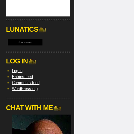
LUNATICS
the moon
LOG IN
Log in
Entries feed
Comments feed
WordPress.org
CHAT WITH ME