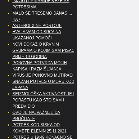
IMAJU LI PIRAMIDE VEZE SA
POTRESIMA
MALO SE TRESEMO DANAS ,..
HA?
ASTEROIDI NE POSTOJE
HVALA VAM OD SRCA NA
UKAZANOJ POMOĆI
NOVI DOKAZ O KRVNIM
GRUPAMA O KOJIM SAM PISAO
PRIJE 19 GODINA
PONOVNA POTVRDA MOJIH
NAPISA I RAZMIŠLJANJA
VIRUS JE PONOVNO MUTIRAO
SNAŽAN POTRES U MORU KOD
JAPANA
SEIZMOLOŠKA AKTIVNOST JE U
PORASTU KAO ŠTO SAM I
PREDVIDIO
OVO JE NAJVAŽNIJE DA
PROČITATE
POTRES KOD SISKA OD
KOMETE ELENIN 25.11.2021
POTRES U 19:49 KONAČNO SE