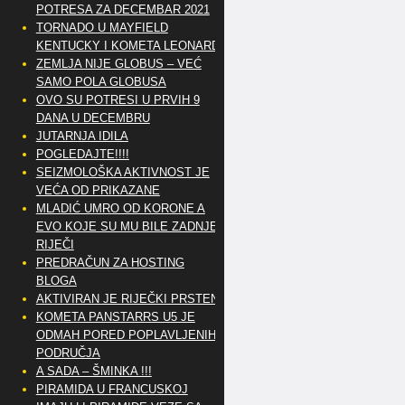
POTRESA ZA DECEMBAR 2021
TORNADO U MAYFIELD
KENTUCKY I KOMETA LEONARD
ZEMLJA NIJE GLOBUS – VEĆ
SAMO POLA GLOBUSA
OVO SU POTRESI U PRVIH 9
DANA U DECEMBRU
JUTARNJA IDILA
POGLEDAJTE!!!!
SEIZMOLOŠKA AKTIVNOST JE
VEĆA OD PRIKAZANE
MLADIĆ UMRO OD KORONE A
EVO KOJE SU MU BILE ZADNJE
RIJEČI
PREDRAČUN ZA HOSTING
BLOGA
AKTIVIRAN JE RIJEČKI PRSTEN
KOMETA PANSTARRS U5 JE
ODMAH PORED POPLAVLJENIH
PODRUČJA
A SADA – ŠMINKA !!!
PIRAMIDA U FRANCUSKOJ