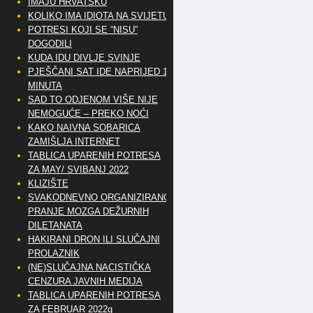
IMAJU HRVATSKU
KOLIKO IMA IDIOTA NA SVIJETU?
POTRESI KOJI SE “NISU”
DOGODILI
KUDA IDU DIVLJE SVINJE
PJEŠČANI SAT IDE NAPRIJED 10
MINUTA
SAD TO ODJENOM VIŠE NIJE
NEMOGUĆE – PREKO NOĆI
KAKO NAIVNA SOBARICA
ZAMIŠLJA INTERNET
TABLICA UPARENIH POTRESA
ZA MAY/ SVIBANJ 2022
KLIZIŠTE
SVAKODNEVNO ORGANIZIRANO
PRANJE MOZGA DEŽURNIH
DILETANATA
HAKIRANI DRON ILI SLUČAJNI
PROLAZNIK
(NE)SLUČAJNA NACISTIČKA
CENZURA JAVNIH MEDIJA
TABLICA UPARENIH POTRESA
ZA FEBRUAR 2022g