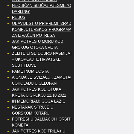
NEOBIČAN SLUČAJ PJESME “OH
DARLING”
REBUS
OBAVIJEST O PRIPREMI IZRADE
KOMPJUTERSKOG PROGRAMA
ZA IZRAČUN POTRESA
JAK POTRES U MORU KOD
GRČKOG OTOKA CRETA
ŽELITE LI SE DOBRO NASMIJATI
– UKOPČAJTE HRVATSKE
SUBTITLOVE
PAMETNOM DOSTA
A ONDA JE SVIZAC,… ZAMOTAO
ČOKOLADU U CELOFAN
JAK POTRES KOD OTOKA
KRETA U GRČKOJ 12.10.2021
IN MEMORIAM: GOGA LAZIĆ
NESTANAK STRUJE U
GORSKOM KOTARU
POTRESI U DALMACIJI I ORBITE
KOMETA
JAK POTRES KOD TRILJ-a U