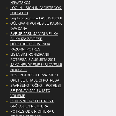
HRVATSKOJ
LOG IN – SIGN IN FACISTBOOK –
DRUGI DIO
Log In or Sign In – FASCISTBOOK
OČEKIVANI POTRES JE KASNIO
DVA DANA
SVE JE JASNIJA VIDI VELIKA
SLIKA IZA ZAVJESE
OČEKUJE LI SLOVENIJA
RAZORNI POTRES
LISTA SINHRONIZIRANIH
POTRESA IZ AUGUSTA 2021
JAKO NEVRIJEME U SLOVENIJI
30.09.2021
NOVI POTRES U HRVATSKOJ
OPET JE U TABLICI POTRESA
SAVRŠENO TOČNO – POTRESI
SE PONAVLJAJU U ISTO
VRIJEME
PONOVNO JAKI POTRES U
GRČKOJ 5.3 RICHTERA
POTRES OD 6 RICHTERA U