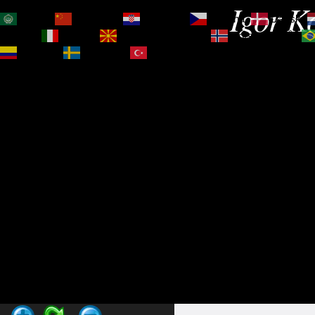
Igor Ko
العربية
简体中文
Hrvatski
Čeština‎
Dansk
Magyar
Italiano
Македонски јазик
Norsk bokmål
Español
Svenska
Türkçe