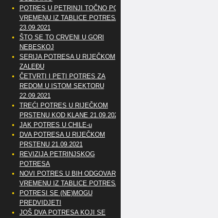
POTRES U PETRINJI TOČNO PO
VREMENU IZ TABLICE POTRESA
23.09.2021
ŠTO SE TO CRVENI U GORI
NEBESKOJ
SERIJA POTRESA U RIJEČKOM
ZALEĐU
ČETVRTI I PETI POTRES ZA
REDOM U ISTOM SEKTORU
22.09.2021
TREĆI POTRES U RIJEČKOM
PRSTENU KOD KLANE 21.09.2021
JAK POTRES U CHILE-u
DVA POTRESA U RIJEČKOM
PRSTENU 21.09.2021
REVIZIJA PETRINJSKOG
POTRESA
NOVI POTRES U BIH ODGOVARA
VREMENU IZ TABLICE POTRESA
POTRESI SE (NE)MOGU
PREDVIDJETI
JOŠ DVA POTRESA KOJI SE