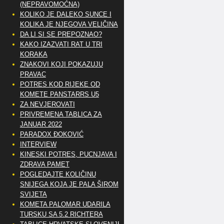
(NEPRAVOMOĆNA)
KOLIKO JE DALEKO SUNCE I
KOLIKA JE NJEGOVA VELIČINA
DA LI SI SE PREPOZNAO?
KAKO IZAZVATI RAT U TRI
KORAKA
ZNAKOVI KOJI POKAZUJU
PRAVAC
POTRES KOD RIJEKE OD
KOMETE PANSTARRS U5
ZA NEVJEROVATI
PRIVREMENA TABLICA ZA
JANUAR 2022
PARADOX ĐOKOVIĆ
INTERVIEW
KINESKI POTRES, PUCNJAVA I
ZDRAVA PAMET
POGLEDAJTE KOLIČINU
SNIJEGA KOJA JE PALA ŠIROM
SVIJETA
KOMETA PALOMAR UDARILA
TURSKU SA 5.2 RICHTERA