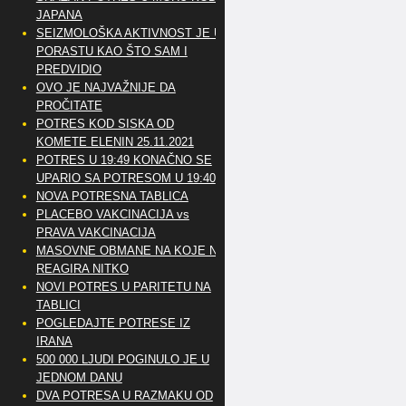
JAPANA
SEIZMOLOŠKA AKTIVNOST JE U
PORASTU KAO ŠTO SAM I
PREDVIDIO
OVO JE NAJVAŽNIJE DA
PROČITATE
POTRES KOD SISKA OD
KOMETE ELENIN 25.11.2021
POTRES U 19:49 KONAČNO SE
UPARIO SA POTRESOM U 19:40
NOVA POTRESNA TABLICA
PLACEBO VAKCINACIJA vs
PRAVA VAKCINACIJA
MASOVNE OBMANE NA KOJE NE
REAGIRA NITKO
NOVI POTRES U PARITETU NA
TABLICI
POGLEDAJTE POTRESE IZ
IRANA
500 000 LJUDI POGINULO JE U
JEDNOM DANU
DVA POTRESA U RAZMAKU OD