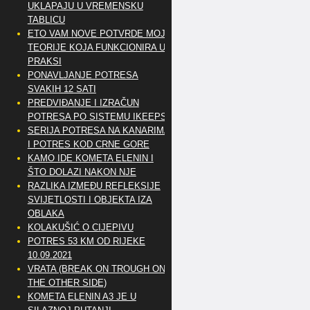
UKLAPAJU U VREMENSKU
TABLICU
ETO VAM NOVE POTVRDE MOJE
TEORIJE KOJA FUNKCIONIRA U
PRAKSI
PONAVLJANJE POTRESA
SVAKIH 12 SATI
PREDVIĐANJE I IZRAČUN
POTRESA PO SISTEMU IKEEPS
SERIJA POTRESA NA KANARIMA
I POTRES KOD CRNE GORE
KAMO IDE KOMETA ELENIN I
ŠTO DOLAZI NAKON NJE
RAZLIKA IZMEĐU REFLEKSIJE
SVIJETLOSTI I OBJEKTA IZA
OBLAKA
KOLAKUŠIĆ O CIJEPIVU
POTRES 53 KM OD RIJEKE
10.09.2021
VRATA (BREAK ON TROUGH ON
THE OTHER SIDE)
KOMETA ELENIN A3 JE U