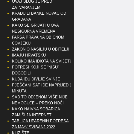
OVAJ BLOG JE PRED
ZATVARANJEM
KRADU LI BANKE NOVAC OD
GRAĐANA
KAKO SE GRIJATI U OVA
NESIGURNA VREMENA
FARSA PRAVA NA OBIČNOM
ČOVJEKU
ZAKON O NASILJU U OBITELJI
IMAJU HRVATSKU
KOLIKO IMA IDIOTA NA SVIJETU?
POTRESI KOJI SE “NISU”
DOGODILI
KUDA IDU DIVLJE SVINJE
PJEŠČANI SAT IDE NAPRIJED 10
MINUTA
SAD TO ODJENOM VIŠE NIJE
NEMOGUĆE – PREKO NOĆI
KAKO NAIVNA SOBARICA
ZAMIŠLJA INTERNET
TABLICA UPARENIH POTRESA
ZA MAY/ SVIBANJ 2022
KLIZIŠTE