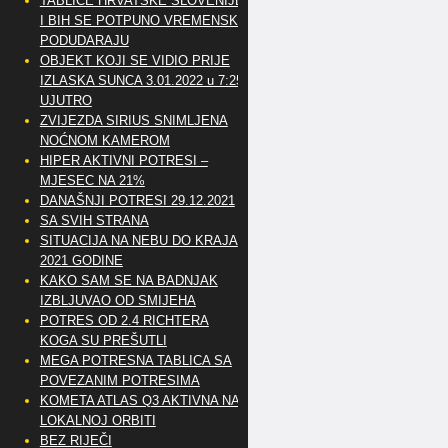
TABLICE HRVATSKE SLOVENIJE
I BIH SE POTPUNO VREMENSKI
PODUDARAJU
OBJEKT KOJI SE VIDIO PRIJE
IZLASKA SUNCA 3.01.2022 u 7:25
UJUTRO
ZVIJEZDA SIRIUS SNIMLJENA
NOĆNOM KAMEROM
HIPER AKTIVNI POTRESI –
MJESEC NA 21%
DANAŠNJI POTRESI 29.12.2021
SA SVIH STRANA
SITUACIJA NA NEBU DO KRAJA
2021 GODINE
KAKO SAM SE NA BADNJAK
IZBLJUVAO OD SMIJEHA
POTRES OD 2.4 RICHTERA
KOGA SU PREŠUTLI
MEGA POTRESNA TABLICA SA
POVEZANIM POTRESIMA
KOMETA ATLAS Q3 AKTIVNA NA
LOKALNOJ ORBITI
BEZ RIJEČI