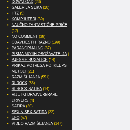
DOWNLOAD
(23)
GALERIJA SLIKA
(10)
HTZ
(5)
KOMPJUTERI
(39)
NAUČNO FANTASTIČNE PRIČE
(12)
NO COMMENT
(39)
OBAVIJESTI I RAZNO
(199)
PARANORMALNO
(87)
PISMA MOJIH OBOŽAVATELJA
(2)
PJESME RUGALICE
(14)
PRIKAZ POTRESA PO IKEEPS
METODI
(21)
RAZMIŠLJANJA
(551)
RI-ROCK
(53)
RI-ROCK SATIRA
(14)
RIJETKI DRAJVERI/RARE
DRIVERS
(4)
SATIRA
(36)
SEX & SEX SATIRA
(22)
UFO
(57)
VIDEO RAZMIŠLJANJA
(147)