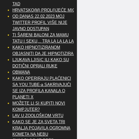
TAD
HRVATSKO(M) PROL(I)JEĆE MIG
OD DANAS 22.02.2023 MOJ
TWITTER PROFIL VIŠE NIJE
JAVNO DOSTUPAN
TI ŠARENI BALONI ZA MAMU
TATU I SEKU,.. TRA LA LA LA LA
KAKO HIPNOTIZIRANOM
OBJASNITI DA JE HIPNOTIZIRAN
LJUKAVA LJISIC ILI KAKO SU
DOTIČNI OPRALI RUKE
OBMANA
KAKO OPERIRAJU PLAĆENICI
SA YOU TUBE-a SAKRIVAJUĆI
SE IZA PROFILA KANALA O
PLANETI X
MOŽETE LI SI KUPITI NOVI
KOMPJUTER?
LAV U ZOOLOŠKOM VRTU
KAKO SE JE ZA SVETA TRI
KRALJA POJAVILA OGROMNA
KOMETA NA NEBU