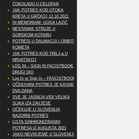
ČOKOLADU U CELOFAN
JAK POTRES KOD OTOKA
KRETA U GRČKOJ 12.10.2021
IN MEMORIAM: GOGA LAZIĆ
NESTANAK STRUJE U
GORSKOM KOTARU
POTRESI U DALMACIJI I ORBITE
KOMETA
JAK POTRES KOD TRILJ-a U
HRVATSKOJ
LOG IN – SIGN IN FACISTBOOK –
DRUGI DIO
Log In or Sign In – FASCISTBOOK
OČEKIVANI POTRES JE KASNIO
DVA DANA
SVE JE JASNIJA VIDI VELIKA
SLIKA IZA ZAVJESE
OČEKUJE LI SLOVENIJA
RAZORNI POTRES
LISTA SINHRONIZIRANIH
POTRESA IZ AUGUSTA 2021
JAKO NEVRIJEME U SLOVENIJI