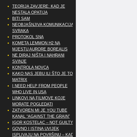
TEORIJA ZAVJERE: KAD JE
NESTALA OPATIJA
BITI SAM
NEOBJAŠNJIVA KOMUNIKACIJA
SVRAKA
PROTOKOL SNA
KOMETA LEMMON H2 NA
MJESTU AURORE BOREALIS
NE DIRAJ NIŠTA I NAHRANI
SVINJE
KONTROLA NOVCA
KAKO NAS JEBU ILI ŠTO JE TO
MATRIX
I NEED HELP FROM PEOPLE
WHO LIVE IN USA
LINKOVI NA FILMOVE KOJE
MORATE POGLEDATI
ZATVOREN MI JE YOU TUBE
KANAL “AGAINST THE GRAIN”
IGOR KOSTELAC – NOT GUILTY
GOVNO I ISTINA UVIJEK
ISPLIVAJU NA POVRŠINU – KAD