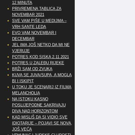
12 MINUTA
PRIVREMENA TABLICA ZA
NOVEMBAR 2021
SVE VAM PIŠE U MEDIJMA –
VRH SANTE LEDA
EVO VAM NOVEMBAR I
DECEMBAR
JEL IMA JOŠ NETKO DA MI NE
VJERUJE
POTRES KOD SISKA 2.11.2021
POTRES U ZALEĐU RIJEKE
BRŽI SAM OD ZVUKA
KUVA SE JUVA/SUPA, A MOGLA
BI I ISKIPIT
U TOKU JE SCENARIJ IZ FILMA
MELANCHOLIA
NA ISTOKU KASNO
POSLIJEPODNE SAKRIVAJU
DIVA NAD HORIZONTOM
KAD MISLIŠ DA SI VIDIO SVE
IDIOTARIJE – POJAVI SE NOVA,..
JOŠ VEĆA