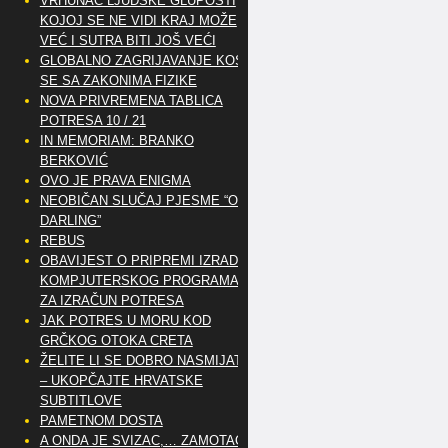
VRHUNAC LJUDSKE GLUPOSTI
KOJOJ SE NE VIDI KRAJ MOŽE
VEĆ I SUTRA BITI JOŠ VEĆI
GLOBALNO ZAGRIJAVANJE KOSI
SE SA ZAKONIMA FIZIKE
NOVA PRIVREMENA TABLICA
POTRESA 10 / 21
IN MEMORIAM: BRANKO
BERKOVIĆ
OVO JE PRAVA ENIGMA
NEOBIČAN SLUČAJ PJESME “OH
DARLING”
REBUS
OBAVIJEST O PRIPREMI IZRADE
KOMPJUTERSKOG PROGRAMA
ZA IZRAČUN POTRESA
JAK POTRES U MORU KOD
GRČKOG OTOKA CRETA
ŽELITE LI SE DOBRO NASMIJATI
– UKOPČAJTE HRVATSKE
SUBTITLOVE
PAMETNOM DOSTA
A ONDA JE SVIZAC,… ZAMOTAO