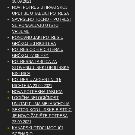
30.09.2021
NOVI POTRES U HRVATSKOJ
OPET JE U TABLICI POTRESA
SAVRŠENO TOČNO – POTRESI
SE PONAVLJAJU U ISTO
VRIJEME
PONOVNO JAKI POTRES U
GRČKOJ 5.3 RICHTERA
POTRES OD 6 RICHTERA U
GRČKOJ 27.08.2021
POTRESNA TABLICA ZA
SLOVENIJU -SEKTOR ILIRSKA
BISTRICA
POTRES U ARGENTINI 9,5
RICHTERA 23.09.2021
NOVA POTRESNA TABLICA
LOGIČNA NELOGIČNOST
UNUTAR FILMA MELANCHOLIA
SEKTOR KOD ILIRSKE BISTRICE
JE NOVO ŽARIŠTE POTRESA
23.09.2021
KANARSKI OTOCI MOGUĆI
SCENARIO