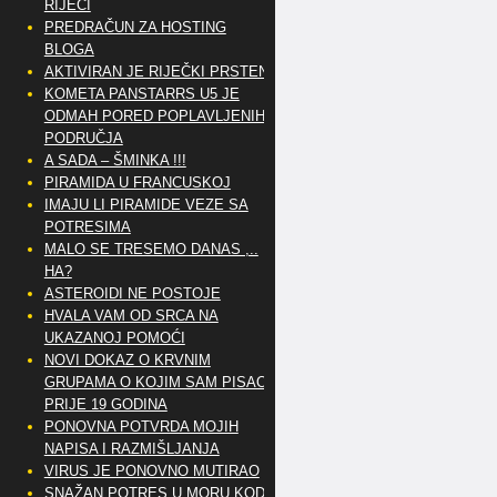
RIJEČI
PREDRAČUN ZA HOSTING
BLOGA
AKTIVIRAN JE RIJEČKI PRSTEN
KOMETA PANSTARRS U5 JE
ODMAH PORED POPLAVLJENIH
PODRUČJA
A SADA – ŠMINKA !!!
PIRAMIDA U FRANCUSKOJ
IMAJU LI PIRAMIDE VEZE SA
POTRESIMA
MALO SE TRESEMO DANAS ,..
HA?
ASTEROIDI NE POSTOJE
HVALA VAM OD SRCA NA
UKAZANOJ POMOĆI
NOVI DOKAZ O KRVNIM
GRUPAMA O KOJIM SAM PISAO
PRIJE 19 GODINA
PONOVNA POTVRDA MOJIH
NAPISA I RAZMIŠLJANJA
VIRUS JE PONOVNO MUTIRAO
SNAŽAN POTRES U MORU KOD