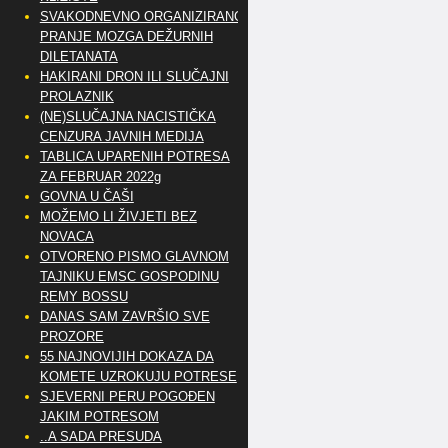
SVAKODNEVNO ORGANIZIRANO
PRANJE MOZGA DEŽURNIH
DILETANATA
HAKIRANI DRON ILI SLUČAJNI
PROLAZNIK
(NE)SLUČAJNA NACISTIČKA
CENZURA JAVNIH MEDIJA
TABLICA UPARENIH POTRESA
ZA FEBRUAR 2022g
GOVNA U ČAŠI
MOŽEMO LI ŽIVJETI BEZ
NOVACA
OTVORENO PISMO GLAVNOM
TAJNIKU EMSC GOSPODINU
REMY BOSSU
DANAS SAM ZAVRŠIO SVE
PROZORE
55 NAJNOVIJIH DOKAZA DA
KOMETE UZROKUJU POTRESE
SJEVERNI PERU POGOĐEN
JAKIM POTRESOM
..A SADA PRESUDA