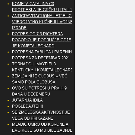
KOMETA CATALINA C3
PROTRESLA JE GRČKU I ITALIJU
ANTIGRAVITACIJONA LETJELICA
VJEROJATNO KUĆNE ILI VOJNE
IZRADE
POTRES OD 7.3 RICHTERA
POGODIO JE PODRUČJE GDJE
JE KOMETA LEONARD
POTRESNA TABLICA UPARENIH
POTRESA ZA DECEMBAR 2021
TORNADO U MAYFIELD
KENTUCKY I KOMETA LEONARD
ZEMLJA NIJE GLOBUS – VEĆ
SAMO POLA GLOBUSA
OVO SU POTRESI U PRVIH 9
DANA U DECEMBRU
JUTARNJA IDILA
POGLEDAJTE!!!!
SEIZMOLOŠKA AKTIVNOST JE
VEĆA OD PRIKAZANE
MLADIĆ UMRO OD KORONE A
EVO KOJE SU MU BILE ZADNJE