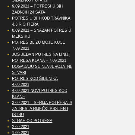
SILAZNOJ PUTANJI
9.09.2021 – POTRESI U BiH
ZADNJIH 24 SATA
POTRES U BIH KOD TRAVNIKA
4.3 RICHTERA
8.09.2021 – SNAŽAN POTRES U
MEKSIKU
POTRES BLIZU MOJE KUĆE
7.09.2021
JOŠ JEDAN POTRES NA LINIJI
POTRESA KLANA – 7.09.2021
DOGAĐAJU SE NEVJEROJATNE
STVARI
POTRES KOD ŠIBENIKA
4.09.2021
4.09.2021 NOVI POTRES KOD
KLANE
3.09.2021 – SERIJA POTRESA JE
ZATRESLA RIJEČKI PRSTEN I
ISTRU
STRAH OD POTRESA
2.09.2021
1.09.2021