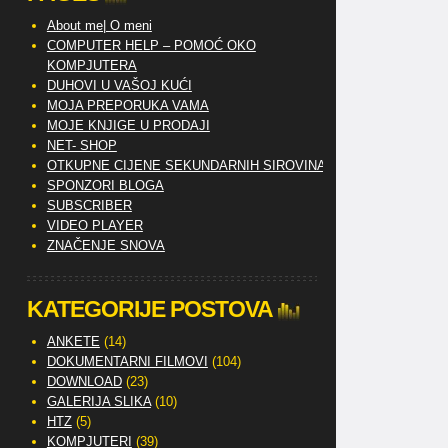
About me| O meni
COMPUTER HELP – POMOĆ OKO
KOMPJUTERA
DUHOVI U VAŠOJ KUĆI
MOJA PREPORUKA VAMA
MOJE KNJIGE U PRODAJI
NET- SHOP
OTKUPNE CIJENE SEKUNDARNIH SIROVINA
SPONZORI BLOGA
SUBSCRIBER
VIDEO PLAYER
ZNAČENJE SNOVA
KATEGORIJE POSTOVA
ANKETE
(14)
DOKUMENTARNI FILMOVI
(104)
DOWNLOAD
(23)
GALERIJA SLIKA
(10)
HTZ
(5)
KOMPJUTERI
(39)