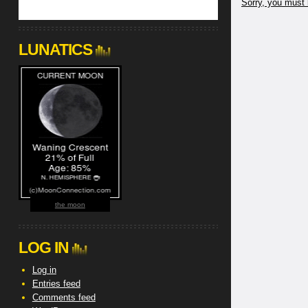
Sorry, you must 
LUNATICS
the moon
LOG IN
Log in
Entries feed
Comments feed