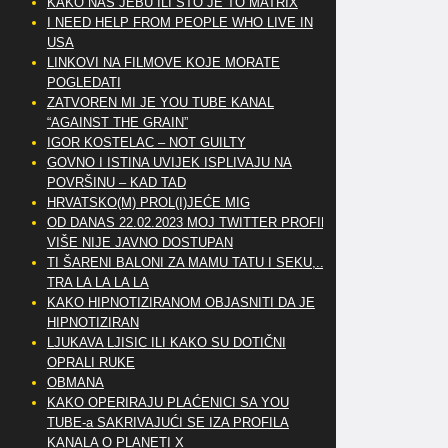
KAKO NAS JEBU ILI ŠTO JE TO MATRIX
I NEED HELP FROM PEOPLE WHO LIVE IN
USA
LINKOVI NA FILMOVE KOJE MORATE
POGLEDATI
ZATVOREN MI JE YOU TUBE KANAL
“AGAINST THE GRAIN”
IGOR KOSTELAC – NOT GUILTY
GOVNO I ISTINA UVIJEK ISPLIVAJU NA
POVRŠINU – KAD TAD
HRVATSKO(M) PROL(I)JEĆE MIG
OD DANAS 22.02.2023 MOJ TWITTER PROFIL
VIŠE NIJE JAVNO DOSTUPAN
TI ŠARENI BALONI ZA MAMU TATU I SEKU,..
TRA LA LA LA LA
KAKO HIPNOTIZIRANOM OBJASNITI DA JE
HIPNOTIZIRAN
LJUKAVA LJISIC ILI KAKO SU DOTIČNI
OPRALI RUKE
OBMANA
KAKO OPERIRAJU PLAĆENICI SA YOU
TUBE-a SAKRIVAJUĆI SE IZA PROFILA
KANALA O PLANETI X