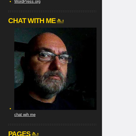
WordPress.org
CHAT WITH ME
chat wih me
PAGES