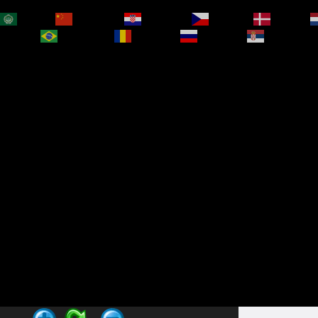
العربية
简体中文
Hrvatski
Čeština‎
Dansk
bokmål
Português
Română
Русский
Српски је