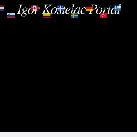
Igor Kostelac Portal
Nederlands
English
Français
Deutsch
Ελληνι
зик
Slovenščina
Español
Svenska
Türkçe