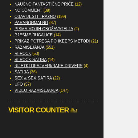
NAUČNO FANTASTIČNE PRIČE
(12)
NO COMMENT
(39)
OBAVIJESTI I RAZNO
(199)
PARANORMALNO
(87)
PISMA MOJIH OBOŽAVATELJA
(2)
PJESME RUGALICE
(14)
PRIKAZ POTRESA PO IKEEPS METODI
(21)
RAZMIŠLJANJA
(551)
RI-ROCK
(53)
RI-ROCK SATIRA
(14)
RIJETKI DRAJVERI/RARE DRIVERS
(4)
SATIRA
(36)
SEX & SEX SATIRA
(22)
UFO
(57)
VIDEO RAZMIŠLJANJA
(147)
VISITOR COUNTER