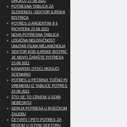
GRČKOJ 27.08.2021
POTRESNA TABLICA ZA
SLOVENIJU -SEKTOR ILIRSKA
BISTRICA
POTRES U ARGENTINI 9,5
RICHTERA 23.09.2021
NOVA POTRESNA TABLICA
LOGIČNA NELOGIČNOST
UNUTAR FILMA MELANCHOLIA
SEKTOR KOD ILIRSKE BISTRICE
JE NOVO ŽARIŠTE POTRESA
23.09.2021
KANARSKI OTOCI MOGUĆI
SCENARIO
POTRES U PETRINJI TOČNO PO
VREMENU IZ TABLICE POTRESA
23.09.2021
ŠTO SE TO CRVENI U GORI
NEBESKOJ
SERIJA POTRESA U RIJEČKOM
ZALEĐU
ČETVRTI I PETI POTRES ZA
REDOM U ISTOM SEKTORU