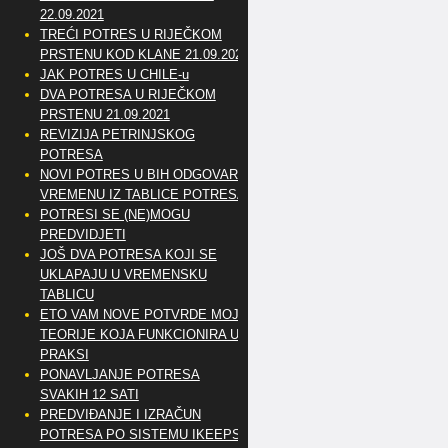
22.09.2021
TREĆI POTRES U RIJEČKOM
PRSTENU KOD KLANE 21.09.2021
JAK POTRES U CHILE-u
DVA POTRESA U RIJEČKOM
PRSTENU 21.09.2021
REVIZIJA PETRINJSKOG
POTRESA
NOVI POTRES U BIH ODGOVARA
VREMENU IZ TABLICE POTRESA
POTRESI SE (NE)MOGU
PREDVIDJETI
JOŠ DVA POTRESA KOJI SE
UKLAPAJU U VREMENSKU
TABLICU
ETO VAM NOVE POTVRDE MOJE
TEORIJE KOJA FUNKCIONIRA U
PRAKSI
PONAVLJANJE POTRESA
SVAKIH 12 SATI
PREDVIĐANJE I IZRAČUN
POTRESA PO SISTEMU IKEEPS