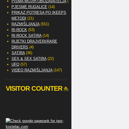
PISMA MOJIH OBOŽAVATELJA
(2)
PJESME RUGALICE
(14)
PRIKAZ POTRESA PO IKEEPS
METODI
(21)
RAZMIŠLJANJA
(551)
RI-ROCK
(53)
RI-ROCK SATIRA
(14)
RIJETKI DRAJVERI/RARE
DRIVERS
(4)
SATIRA
(36)
SEX & SEX SATIRA
(22)
UFO
(57)
VIDEO RAZMIŠLJANJA
(147)
VISITOR COUNTER