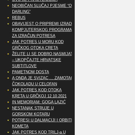
NEOBIČAN SLUČAJ PJESME “OH
DARLING”
REBUS
OBAVIJEST O PRIPREMI IZRADE
KOMPJUTERSKOG PROGRAMA
ZA IZRAČUN POTRESA
JAK POTRES U MORU KOD
GRČKOG OTOKA CRETA
ŽELITE LI SE DOBRO NASMIJATI
– UKOPČAJTE HRVATSKE
SUBTITLOVE
PAMETNOM DOSTA
A ONDA JE SVIZAC,… ZAMOTAO
ČOKOLADU U CELOFAN
JAK POTRES KOD OTOKA
KRETA U GRČKOJ 12.10.2021
IN MEMORIAM: GOGA LAZIĆ
NESTANAK STRUJE U
GORSKOM KOTARU
POTRESI U DALMACIJI I ORBITE
KOMETA
JAK POTRES KOD TRILJ-a U