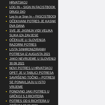
HRVATSKOJ
LOG IN – SIGN IN FACISTBOOK –
DRUGI DIO
Log In or Sign In – FASCISTBOOK
OČEKIVANI POTRES JE KASNIO
DVA DANA
SVE JE JASNIJA VIDI VELIKA
SLIKA IZA ZAVJESE
OČEKUJE LI SLOVENIJA
RAZORNI POTRES
LISTA SINHRONIZIRANIH
POTRESA IZ AUGUSTA 2021
JAKO NEVRIJEME U SLOVENIJI
30.09.2021
NOVI POTRES U HRVATSKOJ
OPET JE U TABLICI POTRESA
SAVRŠENO TOČNO – POTRESI
SE PONAVLJAJU U ISTO
VRIJEME
PONOVNO JAKI POTRES U
GRČKOJ 5.3 RICHTERA
POTRES OD 6 RICHTERA U