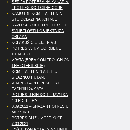
SERIJA POTRESA NA KANARIMA
I POTRES KOD CRNE GORE
KAMO IDE KOMETA ELENIN I
ŠTO DOLAZI NAKON NJE
RAZLIKA IZMEĐU REFLEKSIJE
SVIJETLOSTI I OBJEKTA IZA
OBLAKA
KOLAKUŠIĆ O CIJEPIVU
POTRES 53 KM OD RIJEKE
10.09.2021
VRATA (BREAK ON TROUGH ON
THE OTHER SIDE)
KOMETA ELENIN A3 JE U
SILAZNOJ PUTANJI
9.09.2021 – POTRESI U BiH
ZADNJIH 24 SATA
POTRES U BIH KOD TRAVNIKA
4.3 RICHTERA
8.09.2021 – SNAŽAN POTRES U
MEKSIKU
POTRES BLIZU MOJE KUĆE
7.09.2021
JOŠ JEDAN POTRES NA LINIJI