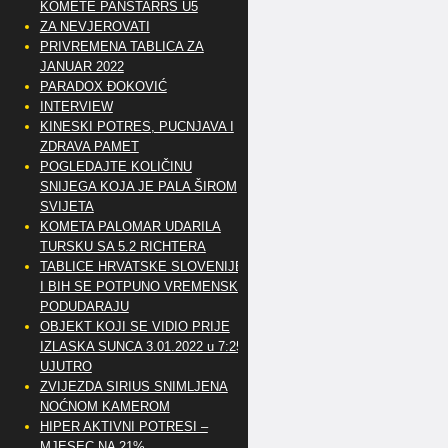
KOMETE PANSTARRS U5
ZA NEVJEROVATI
PRIVREMENA TABLICA ZA
JANUAR 2022
PARADOX ĐOKOVIĆ
INTERVIEW
KINESKI POTRES, PUCNJAVA I
ZDRAVA PAMET
POGLEDAJTE KOLIČINU
SNIJEGA KOJA JE PALA ŠIROM
SVIJETA
KOMETA PALOMAR UDARILA
TURSKU SA 5.2 RICHTERA
TABLICE HRVATSKE SLOVENIJE
I BIH SE POTPUNO VREMENSKI
PODUDARAJU
OBJEKT KOJI SE VIDIO PRIJE
IZLASKA SUNCA 3.01.2022 u 7:25
UJUTRO
ZVIJEZDA SIRIUS SNIMLJENA
NOĆNOM KAMEROM
HIPER AKTIVNI POTRESI –
MJESEC NA 21%