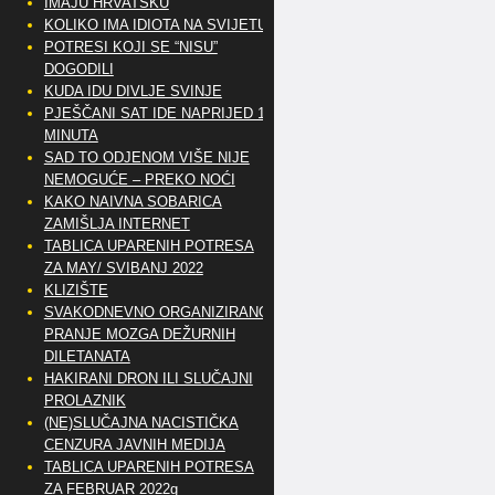
IMAJU HRVATSKU
KOLIKO IMA IDIOTA NA SVIJETU?
POTRESI KOJI SE “NISU”
DOGODILI
KUDA IDU DIVLJE SVINJE
PJEŠČANI SAT IDE NAPRIJED 10
MINUTA
SAD TO ODJENOM VIŠE NIJE
NEMOGUĆE – PREKO NOĆI
KAKO NAIVNA SOBARICA
ZAMIŠLJA INTERNET
TABLICA UPARENIH POTRESA
ZA MAY/ SVIBANJ 2022
KLIZIŠTE
SVAKODNEVNO ORGANIZIRANO
PRANJE MOZGA DEŽURNIH
DILETANATA
HAKIRANI DRON ILI SLUČAJNI
PROLAZNIK
(NE)SLUČAJNA NACISTIČKA
CENZURA JAVNIH MEDIJA
TABLICA UPARENIH POTRESA
ZA FEBRUAR 2022g