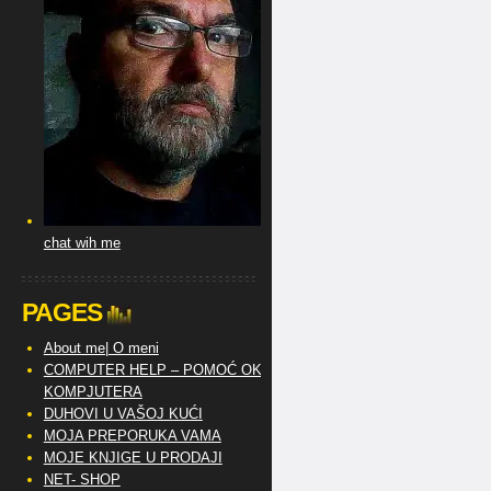
chat wih me
PAGES
About me| O meni
COMPUTER HELP – POMOĆ OKO
KOMPJUTERA
DUHOVI U VAŠOJ KUĆI
MOJA PREPORUKA VAMA
MOJE KNJIGE U PRODAJI
NET- SHOP