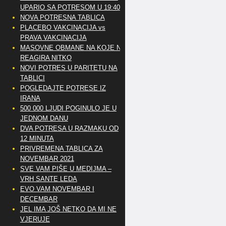
UPARIO SA POTRESOM U 19:40
NOVA POTRESNA TABLICA
PLACEBO VAKCINACIJA vs
PRAVA VAKCINACIJA
MASOVNE OBMANE NA KOJE NE
REAGIRA NITKO
NOVI POTRES U PARITETU NA
TABLICI
POGLEDAJTE POTRESE IZ
IRANA
500 000 LJUDI POGINULO JE U
JEDNOM DANU
DVA POTRESA U RAZMAKU OD
12 MINUTA
PRIVREMENA TABLICA ZA
NOVEMBAR 2021
SVE VAM PIŠE U MEDIJMA –
VRH SANTE LEDA
EVO VAM NOVEMBAR I
DECEMBAR
JEL IMA JOŠ NETKO DA MI NE
VJERUJE