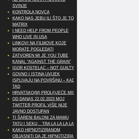
SVINJE
KONTROLA NOVCA
KAKO NAS JEBU ILI ŠTO JE TO
MATRIX
I NEED HELP FROM PEOPLE
WHO LIVE IN USA
LINKOVI NA FILMOVE KOJE
MORATE POGLEDATI
ZATVOREN MI JE YOU TUBE
KANAL “AGAINST THE GRAIN”
IGOR KOSTELAC – NOT GUILTY
GOVNO I ISTINA UVIJEK
ISPLIVAJU NA POVRŠINU – KAD
TAD
HRVATSKO(M) PROL(I)JEĆE MIG
OD DANAS 22.02.2023 MOJ
TWITTER PROFIL VIŠE NIJE
JAVNO DOSTUPAN
TI ŠARENI BALONI ZA MAMU
TATU I SEKU,.. TRA LA LA LA LA
KAKO HIPNOTIZIRANOM
OBJASNITI DA JE HIPNOTIZIRAN