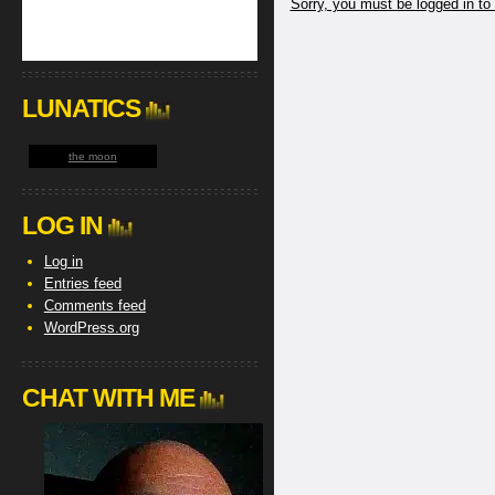
Sorry, you must be logged in to
LUNATICS
the moon
LOG IN
Log in
Entries feed
Comments feed
WordPress.org
CHAT WITH ME