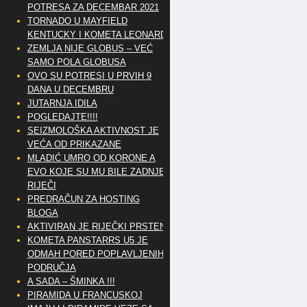
POTRESA ZA DECEMBAR 2021
TORNADO U MAYFIELD
KENTUCKY I KOMETA LEONARD
ZEMLJA NIJE GLOBUS – VEĆ
SAMO POLA GLOBUSA
OVO SU POTRESI U PRVIH 9
DANA U DECEMBRU
JUTARNJA IDILA
POGLEDAJTE!!!!
SEIZMOLOŠKA AKTIVNOST JE
VEĆA OD PRIKAZANE
MLADIĆ UMRO OD KORONE A
EVO KOJE SU MU BILE ZADNJE
RIJEČI
PREDRAČUN ZA HOSTING
BLOGA
AKTIVIRAN JE RIJEČKI PRSTEN
KOMETA PANSTARRS U5 JE
ODMAH PORED POPLAVLJENIH
PODRUČJA
A SADA – ŠMINKA !!!
PIRAMIDA U FRANCUSKOJ