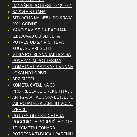
DANAŠNJI POTRESI 29.12.2021
SA SVIH STRANA
SITUACIJA NA NEBU DO KRAJA
2021 GODINE
KAKO SAM SE NA BADNJAK
IZBLJUVAO OD SMIJEHA
POTRES OD 2.4 RICHTERA
KOGA SU PREŠUTLI
MEGA POTRESNA TABLICA SA
POVEZANIM POTRESIMA
KOMETA ATLAS Q3 AKTIVNA NA
LOKALNOJ ORBITI
BEZ RIJEČI
KOMETA CATALINA C3
PROTRESLA JE GRČKU I ITALIJU
ANTIGRAVITACIJONA LETJELICA
VJEROJATNO KUĆNE ILI VOJNE
IZRADE
POTRES OD 7.3 RICHTERA
POGODIO JE PODRUČJE GDJE
JE KOMETA LEONARD
POTRESNA TABLICA UPARENIH