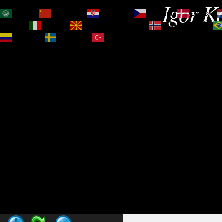
Igor Ko
العربية
简体中文
Hrvatski
Čeština‎
Dansk
Magyar
Italiano
Македонски јазик
Norsk bokmål
Español
Svenska
Türkçe