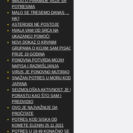
IMAJU LI PIRAMIDE VEZE SA
POTRESIMA
MALO SE TRESEMO DANAS ,..
HA?
ASTEROIDI NE POSTOJE
HVALA VAM OD SRCA NA
UKAZANOJ POMOĆI
NOVI DOKAZ O KRVNIM
GRUPAMA O KOJIM SAM PISAO
PRIJE 19 GODINA
PONOVNA POTVRDA MOJIH
NAPISA I RAZMIŠLJANJA
VIRUS JE PONOVNO MUTIRAO
SNAŽAN POTRES U MORU KOD
JAPANA
SEIZMOLOŠKA AKTIVNOST JE U
PORASTU KAO ŠTO SAM I
PREDVIDIO
OVO JE NAJVAŽNIJE DA
PROČITATE
POTRES KOD SISKA OD
KOMETE ELENIN 25.11.2021
POTRES U 19:49 KONAČNO SE