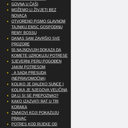
GOVNA U ČAŠI
MOŽEMO LI ŽIVJETI BEZ
NOVACA
OTVORENO PISMO GLAVNOM
TAJNIKU EMSC GOSPODINU
REMY BOSSU
DANAS SAM ZAVRŠIO SVE
PROZORE
55 NAJNOVIJIH DOKAZA DA
KOMETE UZROKUJU POTRESE
SJEVERNI PERU POGOĐEN
JAKIM POTRESOM
..A SADA PRESUDA
(NEPRAVOMOĆNA)
KOLIKO JE DALEKO SUNCE I
KOLIKA JE NJEGOVA VELIČINA
DA LI SI SE PREPOZNAO?
KAKO IZAZVATI RAT U TRI
KORAKA
ZNAKOVI KOJI POKAZUJU
PRAVAC
POTRES KOD RIJEKE OD