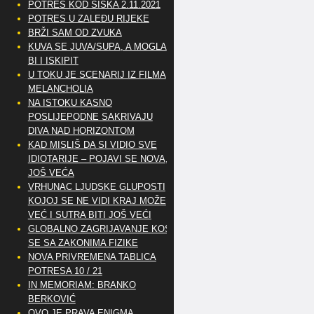
POTRES KOD SISKA 2.11.2021
POTRES U ZALEĐU RIJEKE
BRŽI SAM OD ZVUKA
KUVA SE JUVA/SUPA, A MOGLA
BI I ISKIPIT
U TOKU JE SCENARIJ IZ FILMA
MELANCHOLIA
NA ISTOKU KASNO
POSLIJEPODNE SAKRIVAJU
DIVA NAD HORIZONTOM
KAD MISLIŠ DA SI VIDIO SVE
IDIOTARIJE – POJAVI SE NOVA,..
JOŠ VEĆA
VRHUNAC LJUDSKE GLUPOSTI
KOJOJ SE NE VIDI KRAJ MOŽE
VEĆ I SUTRA BITI JOŠ VEĆI
GLOBALNO ZAGRIJAVANJE KOSI
SE SA ZAKONIMA FIZIKE
NOVA PRIVREMENA TABLICA
POTRESA 10 / 21
IN MEMORIAM: BRANKO
BERKOVIĆ
OVO JE PRAVA ENIGMA