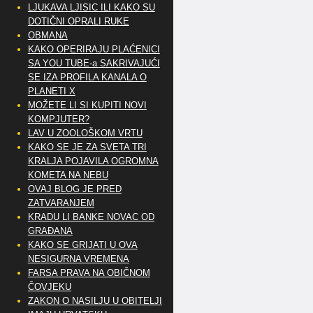
LJUKAVA LJISIC ILI KAKO SU
DOTIČNI OPRALI RUKE
OBMANA
KAKO OPERIRAJU PLAĆENICI
SA YOU TUBE-a SAKRIVAJUĆI
SE IZA PROFILA KANALA O
PLANETI X
MOŽETE LI SI KUPITI NOVI
KOMPJUTER?
LAV U ZOOLOŠKOM VRTU
KAKO SE JE ZA SVETA TRI
KRALJA POJAVILA OGROMNA
KOMETA NA NEBU
OVAJ BLOG JE PRED
ZATVARANJEM
KRADU LI BANKE NOVAC OD
GRAĐANA
KAKO SE GRIJATI U OVA
NESIGURNA VREMENA
FARSA PRAVA NA OBIČNOM
ČOVJEKU
ZAKON O NASILJU U OBITELJI