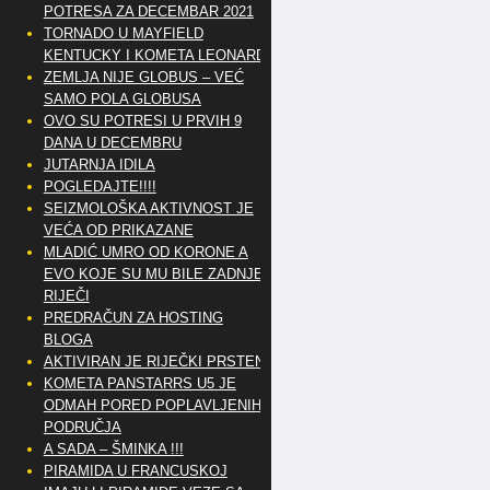
POTRESA ZA DECEMBAR 2021
TORNADO U MAYFIELD
KENTUCKY I KOMETA LEONARD
ZEMLJA NIJE GLOBUS – VEĆ
SAMO POLA GLOBUSA
OVO SU POTRESI U PRVIH 9
DANA U DECEMBRU
JUTARNJA IDILA
POGLEDAJTE!!!!
SEIZMOLOŠKA AKTIVNOST JE
VEĆA OD PRIKAZANE
MLADIĆ UMRO OD KORONE A
EVO KOJE SU MU BILE ZADNJE
RIJEČI
PREDRAČUN ZA HOSTING
BLOGA
AKTIVIRAN JE RIJEČKI PRSTEN
KOMETA PANSTARRS U5 JE
ODMAH PORED POPLAVLJENIH
PODRUČJA
A SADA – ŠMINKA !!!
PIRAMIDA U FRANCUSKOJ