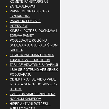
KOMETE PANSTARRS U5
ZA NEVJEROVATI
PRIVREMENA TABLICA ZA
JANUAR 2022
PARADOX ĐOKOVIĆ
INTERVIEW
KINESKI POTRES, PUCNJAVA I
ZDRAVA PAMET
POGLEDAJTE KOLIČINU
SNIJEGA KOJA JE PALA ŠIROM
SVIJETA
KOMETA PALOMAR UDARILA
TURSKU SA 5.2 RICHTERA
TABLICE HRVATSKE SLOVENIJE
I BIH SE POTPUNO VREMENSKI
PODUDARAJU
OBJEKT KOJI SE VIDIO PRIJE
IZLASKA SUNCA 3.01.2022 u 7:25
UJUTRO
ZVIJEZDA SIRIUS SNIMLJENA
NOĆNOM KAMEROM
HIPER AKTIVNI POTRESI –
MJESEC NA 21%