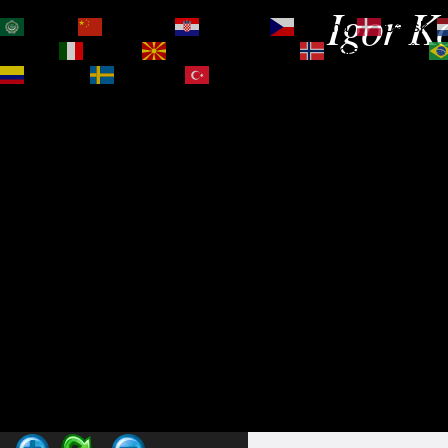
Igor Ko
العربية
简体中文
Hrvatski
Čeština‎
Dansk
Magyar
Italiano
Македонски јазик
Norsk bokmål
Español
Svenska
Türkçe