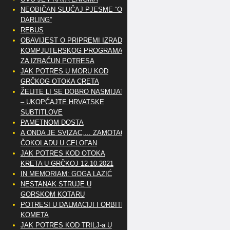
NEOBIČAN SLUČAJ PJESME “OH
DARLING”
REBUS
OBAVIJEST O PRIPREMI IZRADE
KOMPJUTERSKOG PROGRAMA
ZA IZRAČUN POTRESA
JAK POTRES U MORU KOD
GRČKOG OTOKA CRETA
ŽELITE LI SE DOBRO NASMIJATI
– UKOPČAJTE HRVATSKE
SUBTITLOVE
PAMETNOM DOSTA
A ONDA JE SVIZAC,… ZAMOTAO
ČOKOLADU U CELOFAN
JAK POTRES KOD OTOKA
KRETA U GRČKOJ 12.10.2021
IN MEMORIAM: GOGA LAZIĆ
NESTANAK STRUJE U
GORSKOM KOTARU
POTRESI U DALMACIJI I ORBITE
KOMETA
JAK POTRES KOD TRILJ-a U