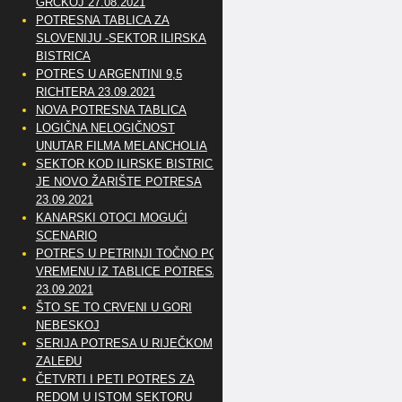
GRČKOJ 27.08.2021
POTRESNA TABLICA ZA
SLOVENIJU -SEKTOR ILIRSKA
BISTRICA
POTRES U ARGENTINI 9,5
RICHTERA 23.09.2021
NOVA POTRESNA TABLICA
LOGIČNA NELOGIČNOST
UNUTAR FILMA MELANCHOLIA
SEKTOR KOD ILIRSKE BISTRICE
JE NOVO ŽARIŠTE POTRESA
23.09.2021
KANARSKI OTOCI MOGUĆI
SCENARIO
POTRES U PETRINJI TOČNO PO
VREMENU IZ TABLICE POTRESA
23.09.2021
ŠTO SE TO CRVENI U GORI
NEBESKOJ
SERIJA POTRESA U RIJEČKOM
ZALEĐU
ČETVRTI I PETI POTRES ZA
REDOM U ISTOM SEKTORU