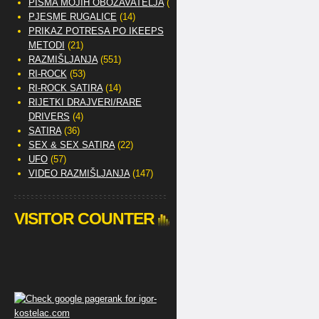
PISMA MOJIH OBOŽAVATELJA
(2)
PJESME RUGALICE
(14)
PRIKAZ POTRESA PO IKEEPS
METODI
(21)
RAZMIŠLJANJA
(551)
RI-ROCK
(53)
RI-ROCK SATIRA
(14)
RIJETKI DRAJVERI/RARE
DRIVERS
(4)
SATIRA
(36)
SEX & SEX SATIRA
(22)
UFO
(57)
VIDEO RAZMIŠLJANJA
(147)
VISITOR COUNTER