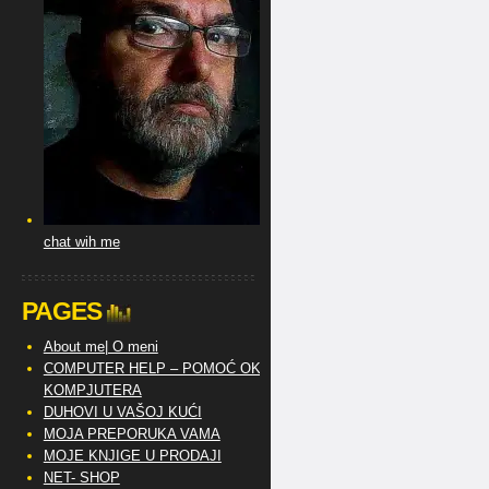
chat wih me
PAGES
About me| O meni
COMPUTER HELP – POMOĆ OKO
KOMPJUTERA
DUHOVI U VAŠOJ KUĆI
MOJA PREPORUKA VAMA
MOJE KNJIGE U PRODAJI
NET- SHOP