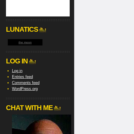
LUNATICS
the moon
LOG IN
Log in
Entries feed
Comments feed
WordPress.org
CHAT WITH ME