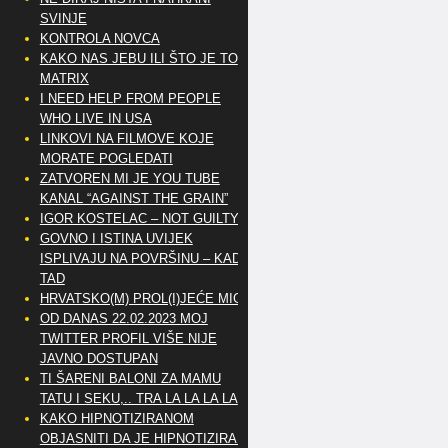
SVINJE
KONTROLA NOVCA
KAKO NAS JEBU ILI ŠTO JE TO
MATRIX
I NEED HELP FROM PEOPLE
WHO LIVE IN USA
LINKOVI NA FILMOVE KOJE
MORATE POGLEDATI
ZATVOREN MI JE YOU TUBE
KANAL “AGAINST THE GRAIN”
IGOR KOSTELAC – NOT GUILTY
GOVNO I ISTINA UVIJEK
ISPLIVAJU NA POVRŠINU – KAD
TAD
HRVATSKO(M) PROL(I)JEĆE MIG
OD DANAS 22.02.2023 MOJ
TWITTER PROFIL VIŠE NIJE
JAVNO DOSTUPAN
TI ŠARENI BALONI ZA MAMU
TATU I SEKU,.. TRA LA LA LA LA
KAKO HIPNOTIZIRANOM
OBJASNITI DA JE HIPNOTIZIRAN