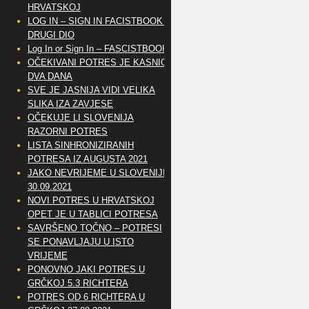
HRVATSKOJ
LOG IN – SIGN IN FACISTBOOK –
DRUGI DIO
Log In or Sign In – FASCISTBOOK
OČEKIVANI POTRES JE KASNIO
DVA DANA
SVE JE JASNIJA VIDI VELIKA
SLIKA IZA ZAVJESE
OČEKUJE LI SLOVENIJA
RAZORNI POTRES
LISTA SINHRONIZIRANIH
POTRESA IZ AUGUSTA 2021
JAKO NEVRIJEME U SLOVENIJI
30.09.2021
NOVI POTRES U HRVATSKOJ
OPET JE U TABLICI POTRESA
SAVRŠENO TOČNO – POTRESI
SE PONAVLJAJU U ISTO
VRIJEME
PONOVNO JAKI POTRES U
GRČKOJ 5.3 RICHTERA
POTRES OD 6 RICHTERA U