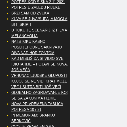
POTRES KOD SISKA 2.11.2021
POTRES U ZALEĐU RIJEKE
BRŽI SAM OD ZVUKA
KUVA SE JUVA/SUPA, A MOGLA
BI I ISKIPIT
U TOKU JE SCENARIJ IZ FILMA
MELANCHOLIA
NA ISTOKU KASNO
POSLIJEPODNE SAKRIVAJU
DIVA NAD HORIZONTOM
KAD MISLIŠ DA SI VIDIO SVE
IDIOTARIJE – POJAVI SE NOVA,..
JOŠ VEĆA
VRHUNAC LJUDSKE GLUPOSTI
KOJOJ SE NE VIDI KRAJ MOŽE
VEĆ I SUTRA BITI JOŠ VEĆI
GLOBALNO ZAGRIJAVANJE KOSI
SE SA ZAKONIMA FIZIKE
NOVA PRIVREMENA TABLICA
POTRESA 10 / 21
IN MEMORIAM: BRANKO
BERKOVIĆ
OVO JE PRAVA ENIGMA