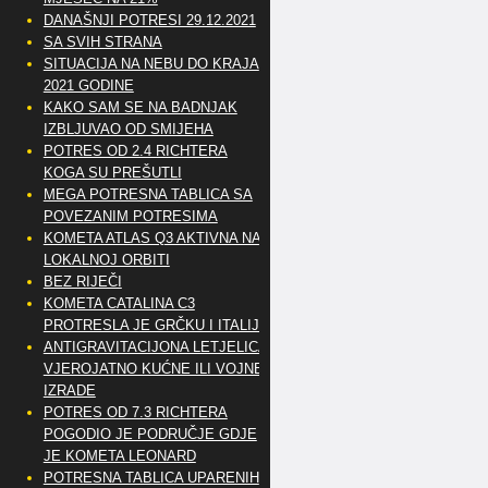
DANAŠNJI POTRESI 29.12.2021
SA SVIH STRANA
SITUACIJA NA NEBU DO KRAJA
2021 GODINE
KAKO SAM SE NA BADNJAK
IZBLJUVAO OD SMIJEHA
POTRES OD 2.4 RICHTERA
KOGA SU PREŠUTLI
MEGA POTRESNA TABLICA SA
POVEZANIM POTRESIMA
KOMETA ATLAS Q3 AKTIVNA NA
LOKALNOJ ORBITI
BEZ RIJEČI
KOMETA CATALINA C3
PROTRESLA JE GRČKU I ITALIJU
ANTIGRAVITACIJONA LETJELICA
VJEROJATNO KUĆNE ILI VOJNE
IZRADE
POTRES OD 7.3 RICHTERA
POGODIO JE PODRUČJE GDJE
JE KOMETA LEONARD
POTRESNA TABLICA UPARENIH