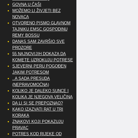
GOVNA U ČAŠI
MOŽEMO LI ŽIVJETI BEZ
NOVACA
OTVORENO PISMO GLAVNOM
TAJNIKU EMSC GOSPODINU
REMY BOSSU
DANAS SAM ZAVRŠIO SVE
PROZORE
55 NAJNOVIJIH DOKAZA DA
KOMETE UZROKUJU POTRESE
SJEVERNI PERU POGOĐEN
JAKIM POTRESOM
..A SADA PRESUDA
(NEPRAVOMOĆNA)
KOLIKO JE DALEKO SUNCE I
KOLIKA JE NJEGOVA VELIČINA
DA LI SI SE PREPOZNAO?
KAKO IZAZVATI RAT U TRI
KORAKA
ZNAKOVI KOJI POKAZUJU
PRAVAC
POTRES KOD RIJEKE OD