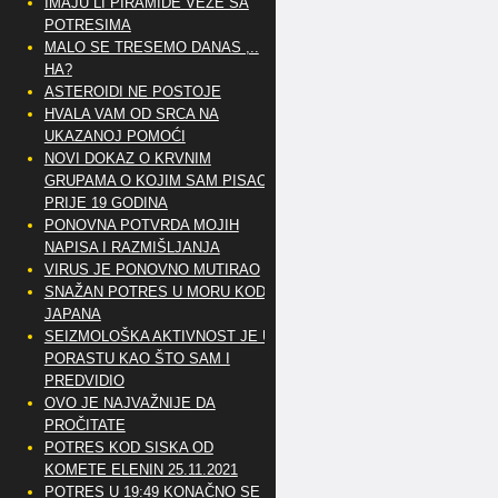
IMAJU LI PIRAMIDE VEZE SA
POTRESIMA
MALO SE TRESEMO DANAS ,..
HA?
ASTEROIDI NE POSTOJE
HVALA VAM OD SRCA NA
UKAZANOJ POMOĆI
NOVI DOKAZ O KRVNIM
GRUPAMA O KOJIM SAM PISAO
PRIJE 19 GODINA
PONOVNA POTVRDA MOJIH
NAPISA I RAZMIŠLJANJA
VIRUS JE PONOVNO MUTIRAO
SNAŽAN POTRES U MORU KOD
JAPANA
SEIZMOLOŠKA AKTIVNOST JE U
PORASTU KAO ŠTO SAM I
PREDVIDIO
OVO JE NAJVAŽNIJE DA
PROČITATE
POTRES KOD SISKA OD
KOMETE ELENIN 25.11.2021
POTRES U 19:49 KONAČNO SE