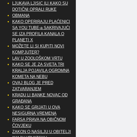
LJUKAVA LJISIC ILI KAKO SU
DOTIČNI OPRALI RUKE
OBMANA
KAKO OPERIRAJU PLAĆENICI
SA YOU TUBE-a SAKRIVAJUĆI
SE IZA PROFILA KANALA O
PLANETI X
MOŽETE LI SI KUPITI NOVI
KOMPJUTER?
LAV U ZOOLOŠKOM VRTU
KAKO SE JE ZA SVETA TRI
KRALJA POJAVILA OGROMNA
KOMETA NA NEBU
OVAJ BLOG JE PRED
ZATVARANJEM
KRADU LI BANKE NOVAC OD
GRAĐANA
KAKO SE GRIJATI U OVA
NESIGURNA VREMENA
FARSA PRAVA NA OBIČNOM
ČOVJEKU
ZAKON O NASILJU U OBITELJI