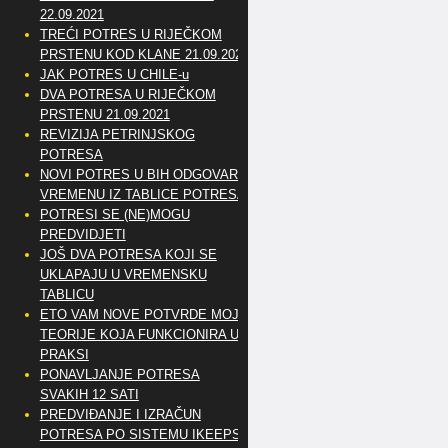
22.09.2021
TREĆI POTRES U RIJEČKOM
PRSTENU KOD KLANE 21.09.2021
JAK POTRES U CHILE-u
DVA POTRESA U RIJEČKOM
PRSTENU 21.09.2021
REVIZIJA PETRINJSKOG
POTRESA
NOVI POTRES U BIH ODGOVARA
VREMENU IZ TABLICE POTRESA
POTRESI SE (NE)MOGU
PREDVIDJETI
JOŠ DVA POTRESA KOJI SE
UKLAPAJU U VREMENSKU
TABLICU
ETO VAM NOVE POTVRDE MOJE
TEORIJE KOJA FUNKCIONIRA U
PRAKSI
PONAVLJANJE POTRESA
SVAKIH 12 SATI
PREDVIĐANJE I IZRAČUN
POTRESA PO SISTEMU IKEEPS