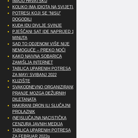
IMAJU HRVATSKU
KOLIKO IMA IDIOTA NA SVIJETU?
POTRESI KOJI SE “NISU”
DOGODILI
KUDA IDU DIVLJE SVINJE
PJEŠČANI SAT IDE NAPRIJED 10
MINUTA
SAD TO ODJENOM VIŠE NIJE
NEMOGUĆE – PREKO NOĆI
KAKO NAIVNA SOBARICA
ZAMIŠLJA INTERNET
TABLICA UPARENIH POTRESA
ZA MAY/ SVIBANJ 2022
KLIZIŠTE
SVAKODNEVNO ORGANIZIRANO
PRANJE MOZGA DEŽURNIH
DILETANATA
HAKIRANI DRON ILI SLUČAJNI
PROLAZNIK
(NE)SLUČAJNA NACISTIČKA
CENZURA JAVNIH MEDIJA
TABLICA UPARENIH POTRESA
ZA FEBRUAR 2022g