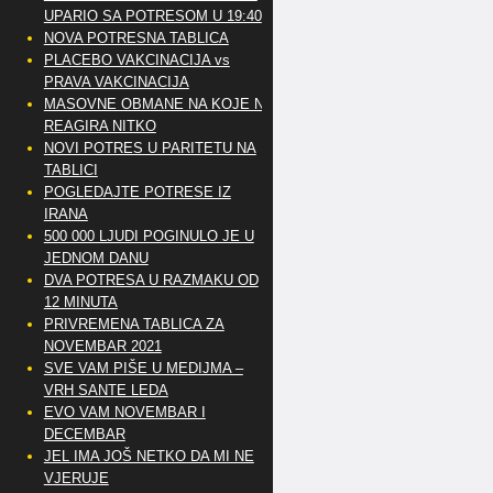
UPARIO SA POTRESOM U 19:40
NOVA POTRESNA TABLICA
PLACEBO VAKCINACIJA vs
PRAVA VAKCINACIJA
MASOVNE OBMANE NA KOJE NE
REAGIRA NITKO
NOVI POTRES U PARITETU NA
TABLICI
POGLEDAJTE POTRESE IZ
IRANA
500 000 LJUDI POGINULO JE U
JEDNOM DANU
DVA POTRESA U RAZMAKU OD
12 MINUTA
PRIVREMENA TABLICA ZA
NOVEMBAR 2021
SVE VAM PIŠE U MEDIJMA –
VRH SANTE LEDA
EVO VAM NOVEMBAR I
DECEMBAR
JEL IMA JOŠ NETKO DA MI NE
VJERUJE