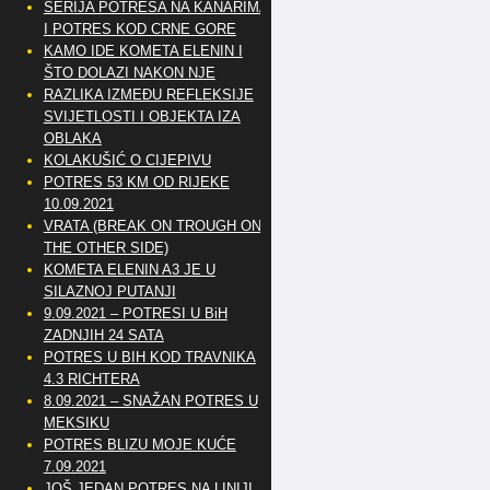
SERIJA POTRESA NA KANARIMA
I POTRES KOD CRNE GORE
KAMO IDE KOMETA ELENIN I
ŠTO DOLAZI NAKON NJE
RAZLIKA IZMEĐU REFLEKSIJE
SVIJETLOSTI I OBJEKTA IZA
OBLAKA
KOLAKUŠIĆ O CIJEPIVU
POTRES 53 KM OD RIJEKE
10.09.2021
VRATA (BREAK ON TROUGH ON
THE OTHER SIDE)
KOMETA ELENIN A3 JE U
SILAZNOJ PUTANJI
9.09.2021 – POTRESI U BiH
ZADNJIH 24 SATA
POTRES U BIH KOD TRAVNIKA
4.3 RICHTERA
8.09.2021 – SNAŽAN POTRES U
MEKSIKU
POTRES BLIZU MOJE KUĆE
7.09.2021
JOŠ JEDAN POTRES NA LINIJI