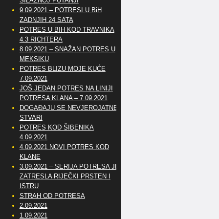
SILAZNOJ PUTANJI
9.09.2021 – POTRESI U BiH
ZADNJIH 24 SATA
POTRES U BIH KOD TRAVNIKA
4.3 RICHTERA
8.09.2021 – SNAŽAN POTRES U
MEKSIKU
POTRES BLIZU MOJE KUĆE
7.09.2021
JOŠ JEDAN POTRES NA LINIJI
POTRESA KLANA – 7.09.2021
DOGAĐAJU SE NEVJEROJATNE
STVARI
POTRES KOD ŠIBENIKA
4.09.2021
4.09.2021 NOVI POTRES KOD
KLANE
3.09.2021 – SERIJA POTRESA JE
ZATRESLA RIJEČKI PRSTEN I
ISTRU
STRAH OD POTRESA
2.09.2021
1.09.2021