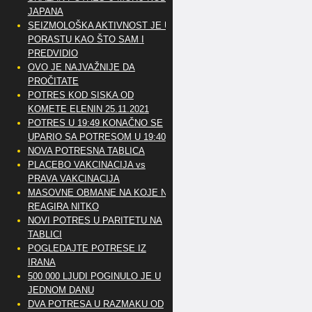
JAPANA
SEIZMOLOŠKA AKTIVNOST JE U
PORASTU KAO ŠTO SAM I
PREDVIDIO
OVO JE NAJVAŽNIJE DA
PROČITATE
POTRES KOD SISKA OD
KOMETE ELENIN 25.11.2021
POTRES U 19:49 KONAČNO SE
UPARIO SA POTRESOM U 19:40
NOVA POTRESNA TABLICA
PLACEBO VAKCINACIJA vs
PRAVA VAKCINACIJA
MASOVNE OBMANE NA KOJE NE
REAGIRA NITKO
NOVI POTRES U PARITETU NA
TABLICI
POGLEDAJTE POTRESE IZ
IRANA
500 000 LJUDI POGINULO JE U
JEDNOM DANU
DVA POTRESA U RAZMAKU OD