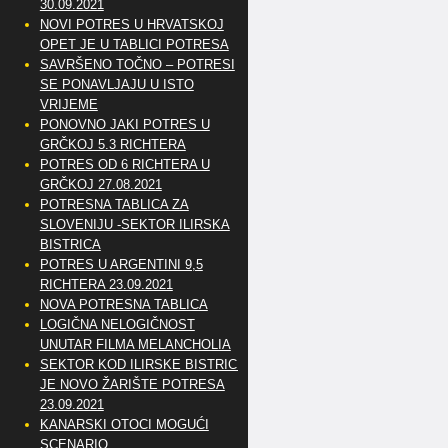
30.09.2021
NOVI POTRES U HRVATSKOJ
OPET JE U TABLICI POTRESA
SAVRŠENO TOČNO – POTRESI
SE PONAVLJAJU U ISTO
VRIJEME
PONOVNO JAKI POTRES U
GRČKOJ 5.3 RICHTERA
POTRES OD 6 RICHTERA U
GRČKOJ 27.08.2021
POTRESNA TABLICA ZA
SLOVENIJU -SEKTOR ILIRSKA
BISTRICA
POTRES U ARGENTINI 9,5
RICHTERA 23.09.2021
NOVA POTRESNA TABLICA
LOGIČNA NELOGIČNOST
UNUTAR FILMA MELANCHOLIA
SEKTOR KOD ILIRSKE BISTRICE
JE NOVO ŽARIŠTE POTRESA
23.09.2021
KANARSKI OTOCI MOGUĆI
SCENARIO