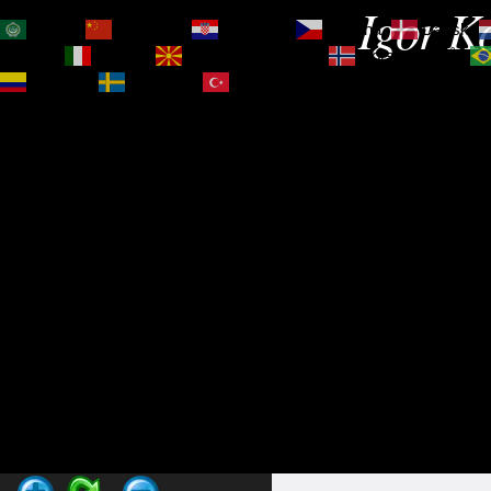
Igor Ko
العربية
简体中文
Hrvatski
Čeština‎
Dansk
Magyar
Italiano
Македонски јазик
Norsk bokmål
Español
Svenska
Türkçe