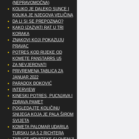
(NEPRAVOMOĆNA)
KOLIKO JE DALEKO SUNCE I
KOLIKA JE NJEGOVA VELIČINA
DA LI SI SE PREPOZNAO?
KAKO IZAZVATI RAT U TRI
KORAKA
ZNAKOVI KOJI POKAZUJU
PRAVAC
POTRES KOD RIJEKE OD
KOMETE PANSTARRS U5
ZA NEVJEROVATI
PRIVREMENA TABLICA ZA
JANUAR 2022
PARADOX ĐOKOVIĆ
INTERVIEW
KINESKI POTRES, PUCNJAVA I
ZDRAVA PAMET
POGLEDAJTE KOLIČINU
SNIJEGA KOJA JE PALA ŠIROM
SVIJETA
KOMETA PALOMAR UDARILA
TURSKU SA 5.2 RICHTERA