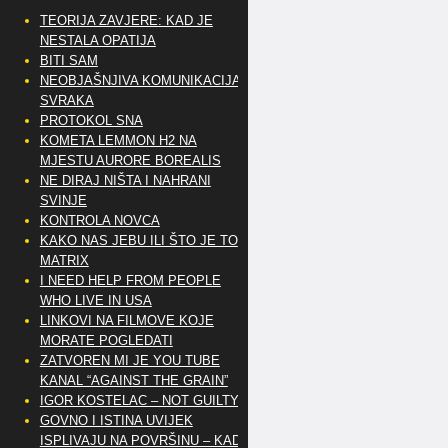
TEORIJA ZAVJERE: KAD JE
NESTALA OPATIJA
BITI SAM
NEOBJAŠNJIVA KOMUNIKACIJA
SVRAKA
PROTOKOL SNA
KOMETA LEMMON H2 NA
MJESTU AURORE BOREALIS
NE DIRAJ NIŠTA I NAHRANI
SVINJE
KONTROLA NOVCA
KAKO NAS JEBU ILI ŠTO JE TO
MATRIX
I NEED HELP FROM PEOPLE
WHO LIVE IN USA
LINKOVI NA FILMOVE KOJE
MORATE POGLEDATI
ZATVOREN MI JE YOU TUBE
KANAL “AGAINST THE GRAIN”
IGOR KOSTELAC – NOT GUILTY
GOVNO I ISTINA UVIJEK
ISPLIVAJU NA POVRŠINU – KAD