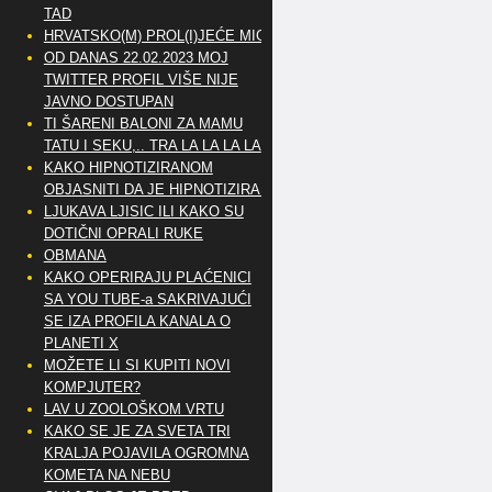
TAD
HRVATSKO(M) PROL(I)JEĆE MIG
OD DANAS 22.02.2023 MOJ
TWITTER PROFIL VIŠE NIJE
JAVNO DOSTUPAN
TI ŠARENI BALONI ZA MAMU
TATU I SEKU,.. TRA LA LA LA LA
KAKO HIPNOTIZIRANOM
OBJASNITI DA JE HIPNOTIZIRAN
LJUKAVA LJISIC ILI KAKO SU
DOTIČNI OPRALI RUKE
OBMANA
KAKO OPERIRAJU PLAĆENICI
SA YOU TUBE-a SAKRIVAJUĆI
SE IZA PROFILA KANALA O
PLANETI X
MOŽETE LI SI KUPITI NOVI
KOMPJUTER?
LAV U ZOOLOŠKOM VRTU
KAKO SE JE ZA SVETA TRI
KRALJA POJAVILA OGROMNA
KOMETA NA NEBU