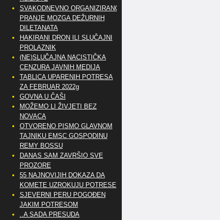
SVAKODNEVNO ORGANIZIRANO
PRANJE MOZGA DEŽURNIH
DILETANATA
HAKIRANI DRON ILI SLUČAJNI
PROLAZNIK
(NE)SLUČAJNA NACISTIČKA
CENZURA JAVNIH MEDIJA
TABLICA UPARENIH POTRESA
ZA FEBRUAR 2022g
GOVNA U ČAŠI
MOŽEMO LI ŽIVJETI BEZ
NOVACA
OTVORENO PISMO GLAVNOM
TAJNIKU EMSC GOSPODINU
REMY BOSSU
DANAS SAM ZAVRŠIO SVE
PROZORE
55 NAJNOVIJIH DOKAZA DA
KOMETE UZROKUJU POTRESE
SJEVERNI PERU POGOĐEN
JAKIM POTRESOM
..A SADA PRESUDA