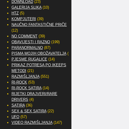
DOWNLOAD
(23)
GALERIJA SLIKA
(10)
HTZ
(5)
KOMPJUTERI
(39)
NAUČNO FANTASTIČNE PRIČE
(12)
NO COMMENT
(39)
OBAVIJESTI I RAZNO
(199)
PARANORMALNO
(87)
PISMA MOJIH OBOŽAVATELJA
(2)
PJESME RUGALICE
(14)
PRIKAZ POTRESA PO IKEEPS
METODI
(21)
RAZMIŠLJANJA
(551)
RI-ROCK
(53)
RI-ROCK SATIRA
(14)
RIJETKI DRAJVERI/RARE
DRIVERS
(4)
SATIRA
(36)
SEX & SEX SATIRA
(22)
UFO
(57)
VIDEO RAZMIŠLJANJA
(147)