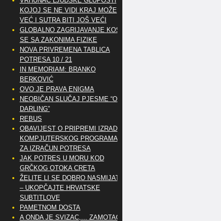
VRHUNAC LJUDSKE GLUPOSTI
KOJOJ SE NE VIDI KRAJ MOŽE
VEĆ I SUTRA BITI JOŠ VEĆI
GLOBALNO ZAGRIJAVANJE KOSI
SE SA ZAKONIMA FIZIKE
NOVA PRIVREMENA TABLICA
POTRESA 10 / 21
IN MEMORIAM: BRANKO
BERKOVIĆ
OVO JE PRAVA ENIGMA
NEOBIČAN SLUČAJ PJESME “OH
DARLING”
REBUS
OBAVIJEST O PRIPREMI IZRADE
KOMPJUTERSKOG PROGRAMA
ZA IZRAČUN POTRESA
JAK POTRES U MORU KOD
GRČKOG OTOKA CRETA
ŽELITE LI SE DOBRO NASMIJATI
– UKOPČAJTE HRVATSKE
SUBTITLOVE
PAMETNOM DOSTA
A ONDA JE SVIZAC,… ZAMOTAO