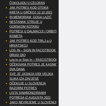
ČOKOLADU U CELOFAN
JAK POTRES KOD OTOKA
KRETA U GRČKOJ 12.10.2021
IN MEMORIAM: GOGA LAZIĆ
NESTANAK STRUJE U
GORSKOM KOTARU
POTRESI U DALMACIJI I ORBITE
KOMETA
JAK POTRES KOD TRILJ-a U
HRVATSKOJ
LOG IN – SIGN IN FACISTBOOK –
DRUGI DIO
Log In or Sign In – FASCISTBOOK
OČEKIVANI POTRES JE KASNIO
DVA DANA
SVE JE JASNIJA VIDI VELIKA
SLIKA IZA ZAVJESE
OČEKUJE LI SLOVENIJA
RAZORNI POTRES
LISTA SINHRONIZIRANIH
POTRESA IZ AUGUSTA 2021
JAKO NEVRIJEME U SLOVENIJI