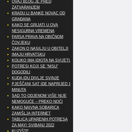
OVAJ BLOG JE PRED
ZATVARANJEM
KRADU LI BANKE NOVAC OD
GRAĐANA
KAKO SE GRIJATI U OVA
NESIGURNA VREMENA
FARSA PRAVA NA OBIČNOM
ČOVJEKU
ZAKON O NASILJU U OBITELJI
IMAJU HRVATSKU
KOLIKO IMA IDIOTA NA SVIJETU?
POTRESI KOJI SE “NISU”
DOGODILI
KUDA IDU DIVLJE SVINJE
PJEŠČANI SAT IDE NAPRIJED 10
MINUTA
SAD TO ODJENOM VIŠE NIJE
NEMOGUĆE – PREKO NOĆI
KAKO NAIVNA SOBARICA
ZAMIŠLJA INTERNET
TABLICA UPARENIH POTRESA
ZA MAY/ SVIBANJ 2022
KLIZIŠTE