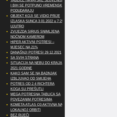
TABLICE HRVATSKE SLOVENIJE
I BIH SE POTPUNO VREMENSKI
PODUDARAJU
OBJEKT KOJI SE VIDIO PRIJE
IZLASKA SUNCA 3.01.2022 u 7:25
UJUTRO
ZVIJEZDA SIRIUS SNIMLJENA
NOĆNOM KAMEROM
HIPER AKTIVNI POTRESI –
MJESEC NA 21%
DANAŠNJI POTRESI 29.12.2021
SA SVIH STRANA
SITUACIJA NA NEBU DO KRAJA
2021 GODINE
KAKO SAM SE NA BADNJAK
IZBLJUVAO OD SMIJEHA
POTRES OD 2.4 RICHTERA
KOGA SU PREŠUTLI
MEGA POTRESNA TABLICA SA
POVEZANIM POTRESIMA
KOMETA ATLAS Q3 AKTIVNA NA
LOKALNOJ ORBITI
BEZ RIJEČI