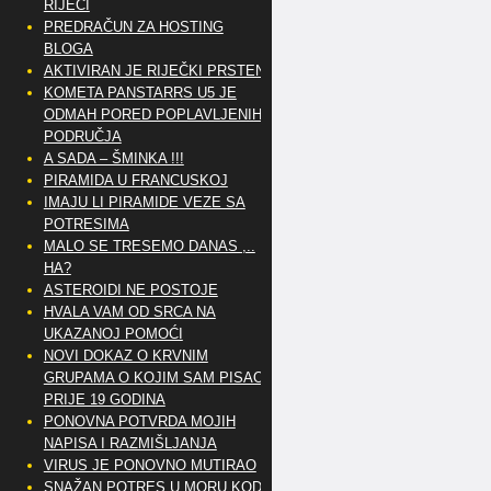
RIJEČI
PREDRAČUN ZA HOSTING
BLOGA
AKTIVIRAN JE RIJEČKI PRSTEN
KOMETA PANSTARRS U5 JE
ODMAH PORED POPLAVLJENIH
PODRUČJA
A SADA – ŠMINKA !!!
PIRAMIDA U FRANCUSKOJ
IMAJU LI PIRAMIDE VEZE SA
POTRESIMA
MALO SE TRESEMO DANAS ,..
HA?
ASTEROIDI NE POSTOJE
HVALA VAM OD SRCA NA
UKAZANOJ POMOĆI
NOVI DOKAZ O KRVNIM
GRUPAMA O KOJIM SAM PISAO
PRIJE 19 GODINA
PONOVNA POTVRDA MOJIH
NAPISA I RAZMIŠLJANJA
VIRUS JE PONOVNO MUTIRAO
SNAŽAN POTRES U MORU KOD