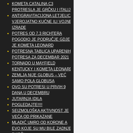
KOMETA CATALINA C3
PROTRESLA JE GRČKU I ITALIJU
ANTIGRAVITACIJONA LETJELICA
VJEROJATNO KUĆNE ILI VOJNE
IZRADE
POTRES OD 7.3 RICHTERA
POGODIO JE PODRUČJE GDJE
JE KOMETA LEONARD
POTRESNA TABLICA UPARENIH
POTRESA ZA DECEMBAR 2021
TORNADO U MAYFIELD
KENTUCKY I KOMETA LEONARD
ZEMLJA NIJE GLOBUS – VEĆ
SAMO POLA GLOBUSA
OVO SU POTRESI U PRVIH 9
DANA U DECEMBRU
JUTARNJA IDILA
POGLEDAJTE!!!!
SEIZMOLOŠKA AKTIVNOST JE
VEĆA OD PRIKAZANE
MLADIĆ UMRO OD KORONE A
EVO KOJE SU MU BILE ZADNJE