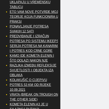
UKLAPAJU U VREMENSKU
TABLICU
ETO VAM NOVE POTVRDE MOJE
TEORIJE KOJA FUNKCIONIRA U
PRAKSI
PONAVLJANJE POTRESA
SVAKIH 12 SATI
PREDVIĐANJE I IZRAČUN
POTRESA PO SISTEMU IKEEPS
SERIJA POTRESA NA KANARIMA
I POTRES KOD CRNE GORE
KAMO IDE KOMETA ELENIN I
ŠTO DOLAZI NAKON NJE
RAZLIKA IZMEĐU REFLEKSIJE
SVIJETLOSTI I OBJEKTA IZA
OBLAKA
KOLAKUŠIĆ O CIJEPIVU
POTRES 53 KM OD RIJEKE
10.09.2021
VRATA (BREAK ON TROUGH ON
THE OTHER SIDE)
KOMETA ELENIN A3 JE U