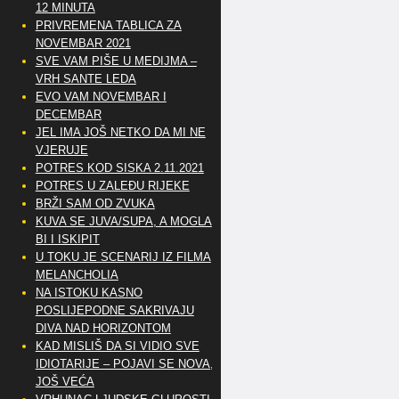
12 MINUTA
PRIVREMENA TABLICA ZA
NOVEMBAR 2021
SVE VAM PIŠE U MEDIJMA –
VRH SANTE LEDA
EVO VAM NOVEMBAR I
DECEMBAR
JEL IMA JOŠ NETKO DA MI NE
VJERUJE
POTRES KOD SISKA 2.11.2021
POTRES U ZALEĐU RIJEKE
BRŽI SAM OD ZVUKA
KUVA SE JUVA/SUPA, A MOGLA
BI I ISKIPIT
U TOKU JE SCENARIJ IZ FILMA
MELANCHOLIA
NA ISTOKU KASNO
POSLIJEPODNE SAKRIVAJU
DIVA NAD HORIZONTOM
KAD MISLIŠ DA SI VIDIO SVE
IDIOTARIJE – POJAVI SE NOVA,..
JOŠ VEĆA