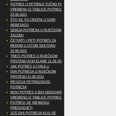
POTRES U PETRINJI TOČNO PO
VREMENU IZ TABLICE POTRESA
23.09.2021
ŠTO SE TO CRVENI U GORI
NEBESKOJ
SERIJA POTRESA U RIJEČKOM
ZALEĐU
ČETVRTI I PETI POTRES ZA
REDOM U ISTOM SEKTORU
22.09.2021
TREĆI POTRES U RIJEČKOM
PRSTENU KOD KLANE 21.09.2021
JAK POTRES U CHILE-u
DVA POTRESA U RIJEČKOM
PRSTENU 21.09.2021
REVIZIJA PETRINJSKOG
POTRESA
NOVI POTRES U BIH ODGOVARA
VREMENU IZ TABLICE POTRESA
POTRESI SE (NE)MOGU
PREDVIDJETI
JOŠ DVA POTRESA KOJI SE