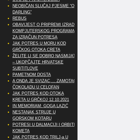
NEOBIČAN SLUČAJ PJESME “OH
DARLING”
REBUS
OBAVIJEST O PRIPREMI IZRADE
KOMPJUTERSKOG PROGRAMA
ZA IZRAČUN POTRESA
JAK POTRES U MORU KOD
GRČKOG OTOKA CRETA
ŽELITE LI SE DOBRO NASMIJATI
– UKOPČAJTE HRVATSKE
SUBTITLOVE
PAMETNOM DOSTA
A ONDA JE SVIZAC,… ZAMOTAO
ČOKOLADU U CELOFAN
JAK POTRES KOD OTOKA
KRETA U GRČKOJ 12.10.2021
IN MEMORIAM: GOGA LAZIĆ
NESTANAK STRUJE U
GORSKOM KOTARU
POTRESI U DALMACIJI I ORBITE
KOMETA
JAK POTRES KOD TRILJ-a U