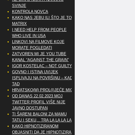
SVINJE
KONTROLA NOVCA
KAKO NAS JEBU ILI ŠTO JE TO
MATRIX
I NEED HELP FROM PEOPLE
WHO LIVE IN USA
LINKOVI NA FILMOVE KOJE
MORATE POGLEDATI
ZATVOREN MI JE YOU TUBE
KANAL “AGAINST THE GRAIN”
IGOR KOSTELAC – NOT GUILTY
GOVNO I ISTINA UVIJEK
ISPLIVAJU NA POVRŠINU – KAD
TAD
HRVATSKO(M) PROL(I)JEĆE MIG
OD DANAS 22.02.2023 MOJ
TWITTER PROFIL VIŠE NIJE
JAVNO DOSTUPAN
TI ŠARENI BALONI ZA MAMU
TATU I SEKU,.. TRA LA LA LA LA
KAKO HIPNOTIZIRANOM
OBJASNITI DA JE HIPNOTIZIRAN