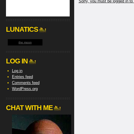
Sorry, you must be logged in to
LUNATICS
the moon
LOG IN
Log in
Entries feed
Comments feed
WordPress.org
CHAT WITH ME