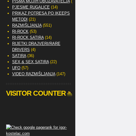
PISMA MOJIH OBOŽAVATELJA
(2)
PJESME RUGALICE
(14)
PRIKAZ POTRESA PO IKEEPS
METODI
(21)
RAZMIŠLJANJA
(551)
RI-ROCK
(53)
RI-ROCK SATIRA
(14)
RIJETKI DRAJVERI/RARE
DRIVERS
(4)
SATIRA
(36)
SEX & SEX SATIRA
(22)
UFO
(57)
VIDEO RAZMIŠLJANJA
(147)
VISITOR COUNTER