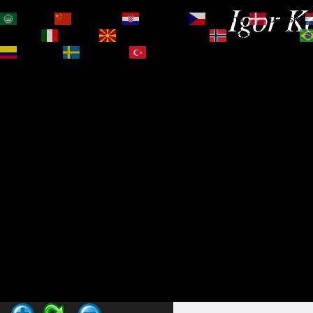
Igor Ko
العربية
简体中文
Hrvatski
Čeština‎
Dansk
Magyar
Italiano
Македонски јазик
Norsk bokmål
Español
Svenska
Türkçe