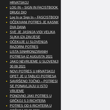
HRVATSKOJ
LOG IN – SIGN IN FACISTBOOK –
DRUGI DIO
Log In or Sign In – FASCISTBOOK
OČEKIVANI POTRES JE KASNIO
DVA DANA
SVE JE JASNIJA VIDI VELIKA
SLIKA IZA ZAVJESE
OČEKUJE LI SLOVENIJA
RAZORNI POTRES
LISTA SINHRONIZIRANIH
POTRESA IZ AUGUSTA 2021
JAKO NEVRIJEME U SLOVENIJI
30.09.2021
NOVI POTRES U HRVATSKOJ
OPET JE U TABLICI POTRESA
SAVRŠENO TOČNO – POTRESI
SE PONAVLJAJU U ISTO
VRIJEME
PONOVNO JAKI POTRES U
GRČKOJ 5.3 RICHTERA
POTRES OD 6 RICHTERA U