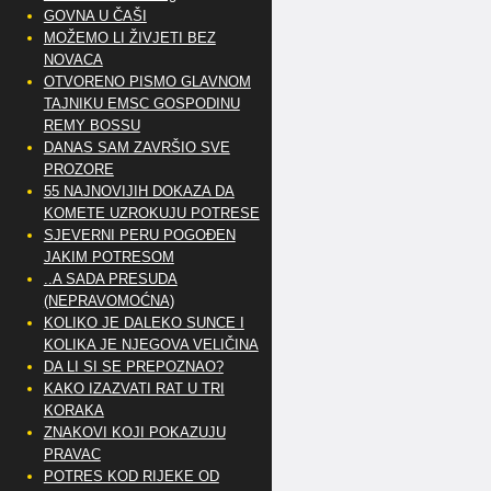
GOVNA U ČAŠI
MOŽEMO LI ŽIVJETI BEZ
NOVACA
OTVORENO PISMO GLAVNOM
TAJNIKU EMSC GOSPODINU
REMY BOSSU
DANAS SAM ZAVRŠIO SVE
PROZORE
55 NAJNOVIJIH DOKAZA DA
KOMETE UZROKUJU POTRESE
SJEVERNI PERU POGOĐEN
JAKIM POTRESOM
..A SADA PRESUDA
(NEPRAVOMOĆNA)
KOLIKO JE DALEKO SUNCE I
KOLIKA JE NJEGOVA VELIČINA
DA LI SI SE PREPOZNAO?
KAKO IZAZVATI RAT U TRI
KORAKA
ZNAKOVI KOJI POKAZUJU
PRAVAC
POTRES KOD RIJEKE OD