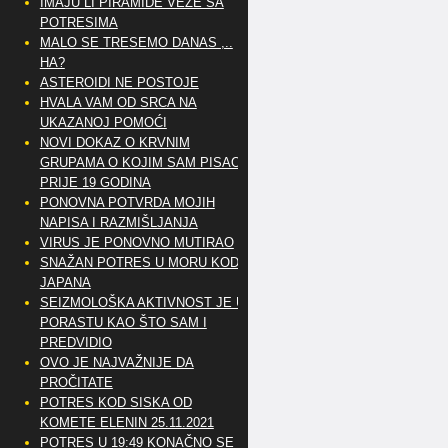
IMAJU LI PIRAMIDE VEZE SA
POTRESIMA
MALO SE TRESEMO DANAS ,..
HA?
ASTEROIDI NE POSTOJE
HVALA VAM OD SRCA NA
UKAZANOJ POMOĆI
NOVI DOKAZ O KRVNIM
GRUPAMA O KOJIM SAM PISAO
PRIJE 19 GODINA
PONOVNA POTVRDA MOJIH
NAPISA I RAZMIŠLJANJA
VIRUS JE PONOVNO MUTIRAO
SNAŽAN POTRES U MORU KOD
JAPANA
SEIZMOLOŠKA AKTIVNOST JE U
PORASTU KAO ŠTO SAM I
PREDVIDIO
OVO JE NAJVAŽNIJE DA
PROČITATE
POTRES KOD SISKA OD
KOMETE ELENIN 25.11.2021
POTRES U 19:49 KONAČNO SE