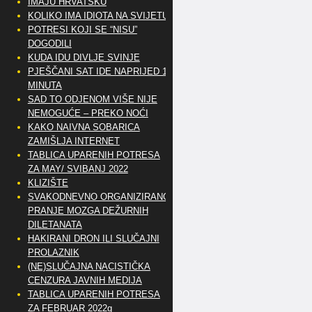
IMAJU HRVATSKU
KOLIKO IMA IDIOTA NA SVIJETU?
POTRESI KOJI SE “NISU”
DOGODILI
KUDA IDU DIVLJE SVINJE
PJEŠČANI SAT IDE NAPRIJED 10
MINUTA
SAD TO ODJENOM VIŠE NIJE
NEMOGUĆE – PREKO NOĆI
KAKO NAIVNA SOBARICA
ZAMIŠLJA INTERNET
TABLICA UPARENIH POTRESA
ZA MAY/ SVIBANJ 2022
KLIZIŠTE
SVAKODNEVNO ORGANIZIRANO
PRANJE MOZGA DEŽURNIH
DILETANATA
HAKIRANI DRON ILI SLUČAJNI
PROLAZNIK
(NE)SLUČAJNA NACISTIČKA
CENZURA JAVNIH MEDIJA
TABLICA UPARENIH POTRESA
ZA FEBRUAR 2022g