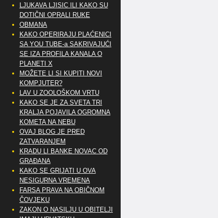
LJUKAVA LJISIC ILI KAKO SU
DOTIČNI OPRALI RUKE
OBMANA
KAKO OPERIRAJU PLAĆENICI
SA YOU TUBE-a SAKRIVAJUĆI
SE IZA PROFILA KANALA O
PLANETI X
MOŽETE LI SI KUPITI NOVI
KOMPJUTER?
LAV U ZOOLOŠKOM VRTU
KAKO SE JE ZA SVETA TRI
KRALJA POJAVILA OGROMNA
KOMETA NA NEBU
OVAJ BLOG JE PRED
ZATVARANJEM
KRADU LI BANKE NOVAC OD
GRAĐANA
KAKO SE GRIJATI U OVA
NESIGURNA VREMENA
FARSA PRAVA NA OBIČNOM
ČOVJEKU
ZAKON O NASILJU U OBITELJI