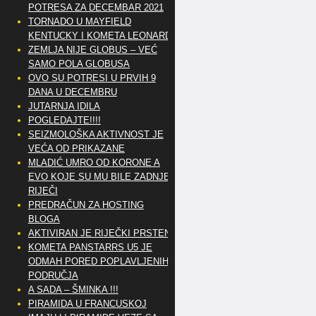
POTRESA ZA DECEMBAR 2021
TORNADO U MAYFIELD
KENTUCKY I KOMETA LEONARD
ZEMLJA NIJE GLOBUS – VEĆ
SAMO POLA GLOBUSA
OVO SU POTRESI U PRVIH 9
DANA U DECEMBRU
JUTARNJA IDILA
POGLEDAJTE!!!!
SEIZMOLOŠKA AKTIVNOST JE
VEĆA OD PRIKAZANE
MLADIĆ UMRO OD KORONE A
EVO KOJE SU MU BILE ZADNJE
RIJEČI
PREDRAČUN ZA HOSTING
BLOGA
AKTIVIRAN JE RIJEČKI PRSTEN
KOMETA PANSTARRS U5 JE
ODMAH PORED POPLAVLJENIH
PODRUČJA
A SADA – ŠMINKA !!!
PIRAMIDA U FRANCUSKOJ