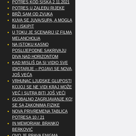
POTRES KOD SISKA 2.11.2021
POTRES U ZALEĐU RIJEKE
BRŽI SAM OD ZVUKA
KUVA SE JUVA/SUPA, A MOGLA
BI I ISKIPIT
U TOKU JE SCENARIJ IZ FILMA
MELANCHOLIA
NA ISTOKU KASNO
POSLIJEPODNE SAKRIVAJU
DIVA NAD HORIZONTOM
KAD MISLIŠ DA SI VIDIO SVE
IDIOTARIJE – POJAVI SE NOVA,..
JOŠ VEĆA
VRHUNAC LJUDSKE GLUPOSTI
KOJOJ SE NE VIDI KRAJ MOŽE
VEĆ I SUTRA BITI JOŠ VEĆI
GLOBALNO ZAGRIJAVANJE KOSI
SE SA ZAKONIMA FIZIKE
NOVA PRIVREMENA TABLICA
POTRESA 10 / 21
IN MEMORIAM: BRANKO
BERKOVIĆ
OVO JE PRAVA ENIGMA