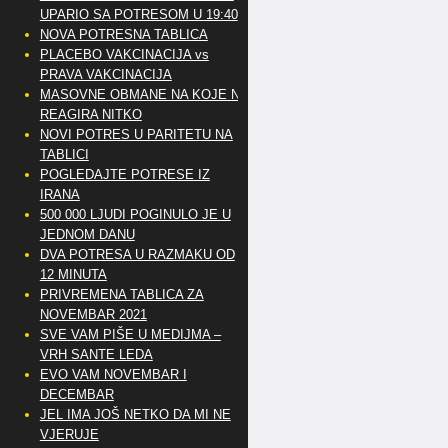
UPARIO SA POTRESOM U 19:40
NOVA POTRESNA TABLICA
PLACEBO VAKCINACIJA vs
PRAVA VAKCINACIJA
MASOVNE OBMANE NA KOJE NE
REAGIRA NITKO
NOVI POTRES U PARITETU NA
TABLICI
POGLEDAJTE POTRESE IZ
IRANA
500 000 LJUDI POGINULO JE U
JEDNOM DANU
DVA POTRESA U RAZMAKU OD
12 MINUTA
PRIVREMENA TABLICA ZA
NOVEMBAR 2021
SVE VAM PIŠE U MEDIJMA –
VRH SANTE LEDA
EVO VAM NOVEMBAR I
DECEMBAR
JEL IMA JOŠ NETKO DA MI NE
VJERUJE