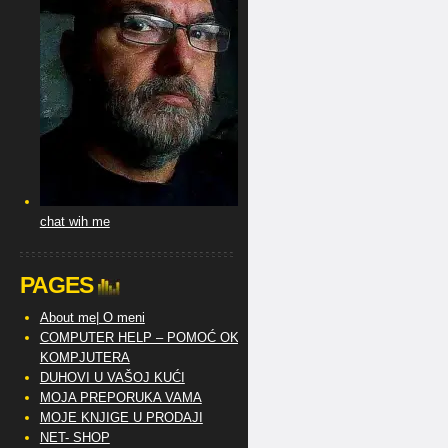
chat wih me
PAGES
About me| O meni
COMPUTER HELP – POMOĆ OKO
KOMPJUTERA
DUHOVI U VAŠOJ KUĆI
MOJA PREPORUKA VAMA
MOJE KNJIGE U PRODAJI
NET- SHOP