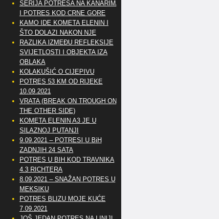
SERIJA POTRESA NA KANARIMA
I POTRES KOD CRNE GORE
KAMO IDE KOMETA ELENIN I
ŠTO DOLAZI NAKON NJE
RAZLIKA IZMEĐU REFLEKSIJE
SVIJETLOSTI I OBJEKTA IZA
OBLAKA
KOLAKUŠIĆ O CIJEPIVU
POTRES 53 KM OD RIJEKE
10.09.2021
VRATA (BREAK ON TROUGH ON
THE OTHER SIDE)
KOMETA ELENIN A3 JE U
SILAZNOJ PUTANJI
9.09.2021 – POTRESI U BiH
ZADNJIH 24 SATA
POTRES U BIH KOD TRAVNIKA
4.3 RICHTERA
8.09.2021 – SNAŽAN POTRES U
MEKSIKU
POTRES BLIZU MOJE KUĆE
7.09.2021
JOŠ JEDAN POTRES NA LINIJI