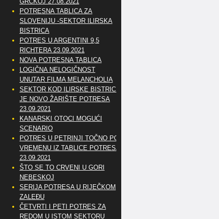
GRČKOJ 27.08.2021
POTRESNA TABLICA ZA
SLOVENIJU -SEKTOR ILIRSKA
BISTRICA
POTRES U ARGENTINI 9,5
RICHTERA 23.09.2021
NOVA POTRESNA TABLICA
LOGIČNA NELOGIČNOST
UNUTAR FILMA MELANCHOLIA
SEKTOR KOD ILIRSKE BISTRICE
JE NOVO ŽARIŠTE POTRESA
23.09.2021
KANARSKI OTOCI MOGUĆI
SCENARIO
POTRES U PETRINJI TOČNO PO
VREMENU IZ TABLICE POTRESA
23.09.2021
ŠTO SE TO CRVENI U GORI
NEBESKOJ
SERIJA POTRESA U RIJEČKOM
ZALEĐU
ČETVRTI I PETI POTRES ZA
REDOM U ISTOM SEKTORU