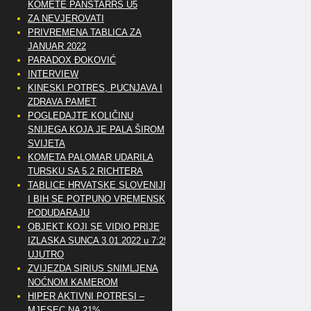
KOMETE PANSTARRS U5
ZA NEVJEROVATI
PRIVREMENA TABLICA ZA
JANUAR 2022
PARADOX ĐOKOVIĆ
INTERVIEW
KINESKI POTRES, PUCNJAVA I
ZDRAVA PAMET
POGLEDAJTE KOLIČINU
SNIJEGA KOJA JE PALA ŠIROM
SVIJETA
KOMETA PALOMAR UDARILA
TURSKU SA 5.2 RICHTERA
TABLICE HRVATSKE SLOVENIJE
I BIH SE POTPUNO VREMENSKI
PODUDARAJU
OBJEKT KOJI SE VIDIO PRIJE
IZLASKA SUNCA 3.01.2022 u 7:25
UJUTRO
ZVIJEZDA SIRIUS SNIMLJENA
NOĆNOM KAMEROM
HIPER AKTIVNI POTRESI –
MJESEC NA 21%