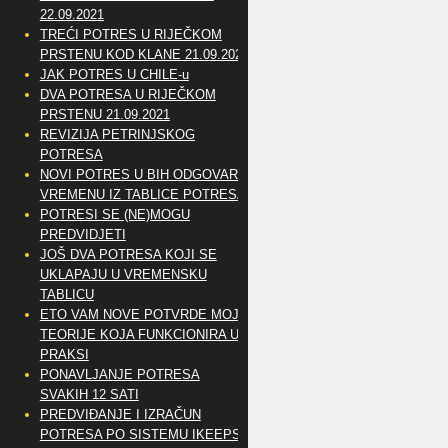
22.09.2021
TREĆI POTRES U RIJEČKOM
PRSTENU KOD KLANE 21.09.2021
JAK POTRES U CHILE-u
DVA POTRESA U RIJEČKOM
PRSTENU 21.09.2021
REVIZIJA PETRINJSKOG
POTRESA
NOVI POTRES U BIH ODGOVARA
VREMENU IZ TABLICE POTRESA
POTRESI SE (NE)MOGU
PREDVIDJETI
JOŠ DVA POTRESA KOJI SE
UKLAPAJU U VREMENSKU
TABLICU
ETO VAM NOVE POTVRDE MOJE
TEORIJE KOJA FUNKCIONIRA U
PRAKSI
PONAVLJANJE POTRESA
SVAKIH 12 SATI
PREDVIĐANJE I IZRAČUN
POTRESA PO SISTEMU IKEEPS