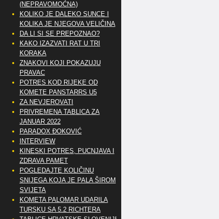
(NEPRAVOMOĆNA)
KOLIKO JE DALEKO SUNCE I
KOLIKA JE NJEGOVA VELIČINA
DA LI SI SE PREPOZNAO?
KAKO IZAZVATI RAT U TRI
KORAKA
ZNAKOVI KOJI POKAZUJU
PRAVAC
POTRES KOD RIJEKE OD
KOMETE PANSTARRS U5
ZA NEVJEROVATI
PRIVREMENA TABLICA ZA
JANUAR 2022
PARADOX ĐOKOVIĆ
INTERVIEW
KINESKI POTRES, PUCNJAVA I
ZDRAVA PAMET
POGLEDAJTE KOLIČINU
SNIJEGA KOJA JE PALA ŠIROM
SVIJETA
KOMETA PALOMAR UDARILA
TURSKU SA 5.2 RICHTERA