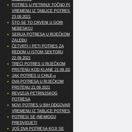
POTRES U PETRINJI TOČNO PO
VREMENU IZ TABLICE POTRESA
23.09.2021
ŠTO SE TO CRVENI U GORI
NEBESKOJ
SERIJA POTRESA U RIJEČKOM
ZALEĐU
ČETVRTI I PETI POTRES ZA
REDOM U ISTOM SEKTORU
22.09.2021
TREĆI POTRES U RIJEČKOM
PRSTENU KOD KLANE 21.09.2021
JAK POTRES U CHILE-u
DVA POTRESA U RIJEČKOM
PRSTENU 21.09.2021
REVIZIJA PETRINJSKOG
POTRESA
NOVI POTRES U BIH ODGOVARA
VREMENU IZ TABLICE POTRESA
POTRESI SE (NE)MOGU
PREDVIDJETI
JOŠ DVA POTRESA KOJI SE