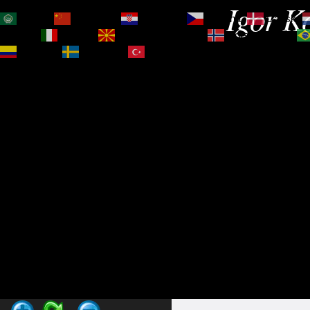
Igor Ko
العربية
简体中文
Hrvatski
Čeština‎
Dansk
Magyar
Italiano
Македонски јазик
Norsk bokmål
Español
Svenska
Türkçe