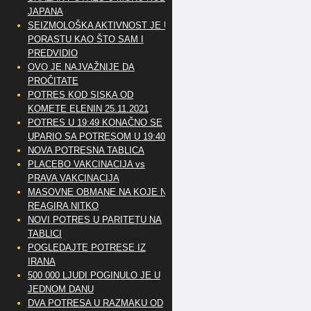
JAPANA
SEIZMOLOŠKA AKTIVNOST JE U
PORASTU KAO ŠTO SAM I
PREDVIDIO
OVO JE NAJVAŽNIJE DA
PROČITATE
POTRES KOD SISKA OD
KOMETE ELENIN 25.11.2021
POTRES U 19:49 KONAČNO SE
UPARIO SA POTRESOM U 19:40
NOVA POTRESNA TABLICA
PLACEBO VAKCINACIJA vs
PRAVA VAKCINACIJA
MASOVNE OBMANE NA KOJE NE
REAGIRA NITKO
NOVI POTRES U PARITETU NA
TABLICI
POGLEDAJTE POTRESE IZ
IRANA
500 000 LJUDI POGINULO JE U
JEDNOM DANU
DVA POTRESA U RAZMAKU OD