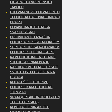
UKLAPAJU U VREMENSKU
TABLICU
ETO VAM NOVE POTVRDE MOJE
TEORIJE KOJA FUNKCIONIRA U
PRAKSI
PONAVLJANJE POTRESA
SVAKIH 12 SATI
PREDVIĐANJE I IZRAČUN
POTRESA PO SISTEMU IKEEPS
SERIJA POTRESA NA KANARIMA
I POTRES KOD CRNE GORE
KAMO IDE KOMETA ELENIN I
ŠTO DOLAZI NAKON NJE
RAZLIKA IZMEĐU REFLEKSIJE
SVIJETLOSTI I OBJEKTA IZA
OBLAKA
KOLAKUŠIĆ O CIJEPIVU
POTRES 53 KM OD RIJEKE
10.09.2021
VRATA (BREAK ON TROUGH ON
THE OTHER SIDE)
KOMETA ELENIN A3 JE U