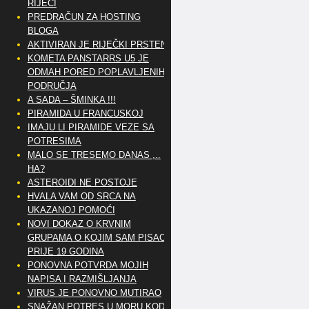
RIJEČI
PREDRAČUN ZA HOSTING
BLOGA
AKTIVIRAN JE RIJEČKI PRSTEN
KOMETA PANSTARRS U5 JE
ODMAH PORED POPLAVLJENIH
PODRUČJA
A SADA – ŠMINKA !!!
PIRAMIDA U FRANCUSKOJ
IMAJU LI PIRAMIDE VEZE SA
POTRESIMA
MALO SE TRESEMO DANAS ,..
HA?
ASTEROIDI NE POSTOJE
HVALA VAM OD SRCA NA
UKAZANOJ POMOĆI
NOVI DOKAZ O KRVNIM
GRUPAMA O KOJIM SAM PISAO
PRIJE 19 GODINA
PONOVNA POTVRDA MOJIH
NAPISA I RAZMIŠLJANJA
VIRUS JE PONOVNO MUTIRAO
SNAŽAN POTRES U MORU KOD