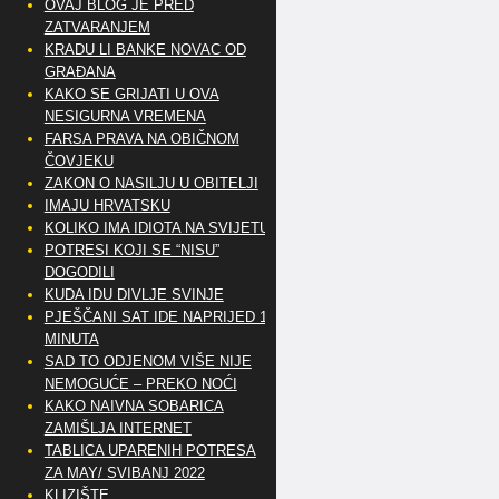
OVAJ BLOG JE PRED
ZATVARANJEM
KRADU LI BANKE NOVAC OD
GRAĐANA
KAKO SE GRIJATI U OVA
NESIGURNA VREMENA
FARSA PRAVA NA OBIČNOM
ČOVJEKU
ZAKON O NASILJU U OBITELJI
IMAJU HRVATSKU
KOLIKO IMA IDIOTA NA SVIJETU?
POTRESI KOJI SE “NISU”
DOGODILI
KUDA IDU DIVLJE SVINJE
PJEŠČANI SAT IDE NAPRIJED 10
MINUTA
SAD TO ODJENOM VIŠE NIJE
NEMOGUĆE – PREKO NOĆI
KAKO NAIVNA SOBARICA
ZAMIŠLJA INTERNET
TABLICA UPARENIH POTRESA
ZA MAY/ SVIBANJ 2022
KLIZIŠTE