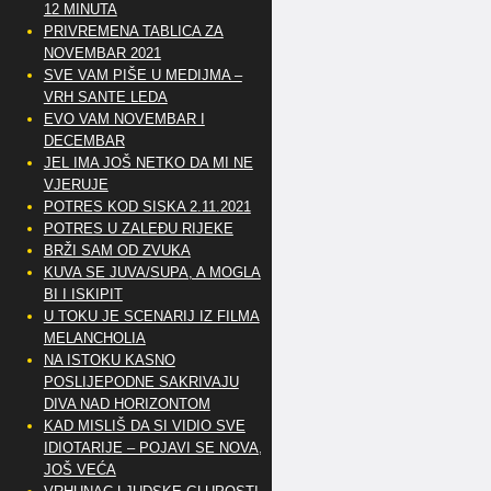
12 MINUTA
PRIVREMENA TABLICA ZA
NOVEMBAR 2021
SVE VAM PIŠE U MEDIJMA –
VRH SANTE LEDA
EVO VAM NOVEMBAR I
DECEMBAR
JEL IMA JOŠ NETKO DA MI NE
VJERUJE
POTRES KOD SISKA 2.11.2021
POTRES U ZALEĐU RIJEKE
BRŽI SAM OD ZVUKA
KUVA SE JUVA/SUPA, A MOGLA
BI I ISKIPIT
U TOKU JE SCENARIJ IZ FILMA
MELANCHOLIA
NA ISTOKU KASNO
POSLIJEPODNE SAKRIVAJU
DIVA NAD HORIZONTOM
KAD MISLIŠ DA SI VIDIO SVE
IDIOTARIJE – POJAVI SE NOVA,..
JOŠ VEĆA