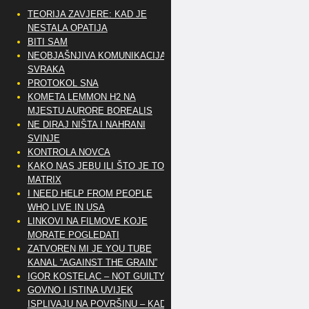
TEORIJA ZAVJERE: KAD JE
NESTALA OPATIJA
BITI SAM
NEOBJAŠNJIVA KOMUNIKACIJA
SVRAKA
PROTOKOL SNA
KOMETA LEMMON H2 NA
MJESTU AURORE BOREALIS
NE DIRAJ NIŠTA I NAHRANI
SVINJE
KONTROLA NOVCA
KAKO NAS JEBU ILI ŠTO JE TO
MATRIX
I NEED HELP FROM PEOPLE
WHO LIVE IN USA
LINKOVI NA FILMOVE KOJE
MORATE POGLEDATI
ZATVOREN MI JE YOU TUBE
KANAL “AGAINST THE GRAIN”
IGOR KOSTELAC – NOT GUILTY
GOVNO I ISTINA UVIJEK
ISPLIVAJU NA POVRŠINU – KAD