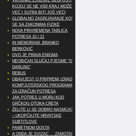
VRHUNAC LJUDSKE GLUPOSTI
KOJOJ SE NE VIDI KRAJ MOŽE
VEĆ I SUTRA BITI JOŠ VEĆI
GLOBALNO ZAGRIJAVANJE KOSI
SE SA ZAKONIMA FIZIKE
NOVA PRIVREMENA TABLICA
POTRESA 10 / 21
IN MEMORIAM: BRANKO
BERKOVIĆ
OVO JE PRAVA ENIGMA
NEOBIČAN SLUČAJ PJESME “OH
DARLING”
REBUS
OBAVIJEST O PRIPREMI IZRADE
KOMPJUTERSKOG PROGRAMA
ZA IZRAČUN POTRESA
JAK POTRES U MORU KOD
GRČKOG OTOKA CRETA
ŽELITE LI SE DOBRO NASMIJATI
– UKOPČAJTE HRVATSKE
SUBTITLOVE
PAMETNOM DOSTA
A ONDA JE SVIZAC,… ZAMOTAO