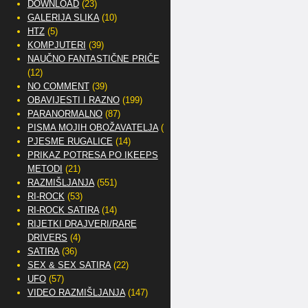
DOWNLOAD
(23)
GALERIJA SLIKA
(10)
HTZ
(5)
KOMPJUTERI
(39)
NAUČNO FANTASTIČNE PRIČE
(12)
NO COMMENT
(39)
OBAVIJESTI I RAZNO
(199)
PARANORMALNO
(87)
PISMA MOJIH OBOŽAVATELJA
(2)
PJESME RUGALICE
(14)
PRIKAZ POTRESA PO IKEEPS
METODI
(21)
RAZMIŠLJANJA
(551)
RI-ROCK
(53)
RI-ROCK SATIRA
(14)
RIJETKI DRAJVERI/RARE
DRIVERS
(4)
SATIRA
(36)
SEX & SEX SATIRA
(22)
UFO
(57)
VIDEO RAZMIŠLJANJA
(147)