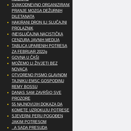
SVAKODNEVNO ORGANIZIRANO
PRANJE MOZGA DEŽURNIH
DILETANATA
HAKIRANI DRON ILI SLUČAJNI
PROLAZNIK
(NE)SLUČAJNA NACISTIČKA
CENZURA JAVNIH MEDIJA
TABLICA UPARENIH POTRESA
ZA FEBRUAR 2022g
GOVNA U ČAŠI
MOŽEMO LI ŽIVJETI BEZ
NOVACA
OTVORENO PISMO GLAVNOM
TAJNIKU EMSC GOSPODINU
REMY BOSSU
DANAS SAM ZAVRŠIO SVE
PROZORE
55 NAJNOVIJIH DOKAZA DA
KOMETE UZROKUJU POTRESE
SJEVERNI PERU POGOĐEN
JAKIM POTRESOM
..A SADA PRESUDA