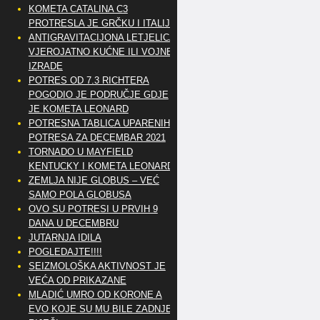
KOMETA CATALINA C3
PROTRESLA JE GRČKU I ITALIJU
ANTIGRAVITACIJONA LETJELICA
VJEROJATNO KUĆNE ILI VOJNE
IZRADE
POTRES OD 7.3 RICHTERA
POGODIO JE PODRUČJE GDJE
JE KOMETA LEONARD
POTRESNA TABLICA UPARENIH
POTRESA ZA DECEMBAR 2021
TORNADO U MAYFIELD
KENTUCKY I KOMETA LEONARD
ZEMLJA NIJE GLOBUS – VEĆ
SAMO POLA GLOBUSA
OVO SU POTRESI U PRVIH 9
DANA U DECEMBRU
JUTARNJA IDILA
POGLEDAJTE!!!!
SEIZMOLOŠKA AKTIVNOST JE
VEĆA OD PRIKAZANE
MLADIĆ UMRO OD KORONE A
EVO KOJE SU MU BILE ZADNJE