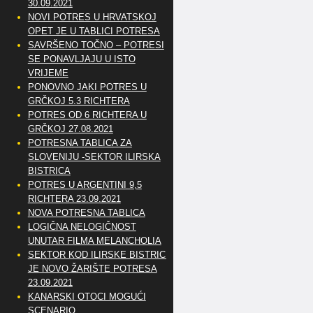
30.09.2021
NOVI POTRES U HRVATSKOJ
OPET JE U TABLICI POTRESA
SAVRŠENO TOČNO – POTRESI
SE PONAVLJAJU U ISTO
VRIJEME
PONOVNO JAKI POTRES U
GRČKOJ 5.3 RICHTERA
POTRES OD 6 RICHTERA U
GRČKOJ 27.08.2021
POTRESNA TABLICA ZA
SLOVENIJU -SEKTOR ILIRSKA
BISTRICA
POTRES U ARGENTINI 9,5
RICHTERA 23.09.2021
NOVA POTRESNA TABLICA
LOGIČNA NELOGIČNOST
UNUTAR FILMA MELANCHOLIA
SEKTOR KOD ILIRSKE BISTRICE
JE NOVO ŽARIŠTE POTRESA
23.09.2021
KANARSKI OTOCI MOGUĆI
SCENARIO