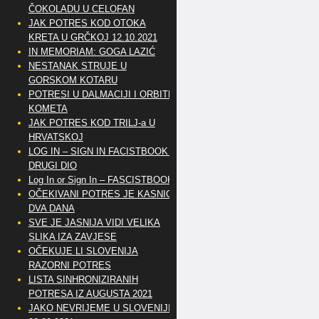
ČOKOLADU U CELOFAN
JAK POTRES KOD OTOKA
KRETA U GRČKOJ 12.10.2021
IN MEMORIAM: GOGA LAZIĆ
NESTANAK STRUJE U
GORSKOM KOTARU
POTRESI U DALMACIJI I ORBITE
KOMETA
JAK POTRES KOD TRILJ-a U
HRVATSKOJ
LOG IN – SIGN IN FACISTBOOK –
DRUGI DIO
Log In or Sign In – FASCISTBOOK
OČEKIVANI POTRES JE KASNIO
DVA DANA
SVE JE JASNIJA VIDI VELIKA
SLIKA IZA ZAVJESE
OČEKUJE LI SLOVENIJA
RAZORNI POTRES
LISTA SINHRONIZIRANIH
POTRESA IZ AUGUSTA 2021
JAKO NEVRIJEME U SLOVENIJI