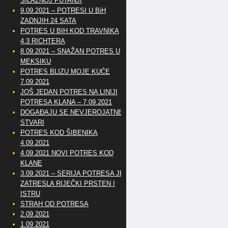
SILAZNOJ PUTANJI
9.09.2021 – POTRESI U BiH
ZADNJIH 24 SATA
POTRES U BIH KOD TRAVNIKA
4.3 RICHTERA
8.09.2021 – SNAŽAN POTRES U
MEKSIKU
POTRES BLIZU MOJE KUĆE
7.09.2021
JOŠ JEDAN POTRES NA LINIJI
POTRESA KLANA – 7.09.2021
DOGAĐAJU SE NEVJEROJATNE
STVARI
POTRES KOD ŠIBENIKA
4.09.2021
4.09.2021 NOVI POTRES KOD
KLANE
3.09.2021 – SERIJA POTRESA JE
ZATRESLA RIJEČKI PRSTEN I
ISTRU
STRAH OD POTRESA
2.09.2021
1.09.2021