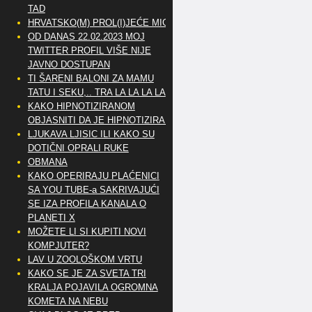
TAD
HRVATSKO(M) PROL(I)JEĆE MIG
OD DANAS 22.02.2023 MOJ
TWITTER PROFIL VIŠE NIJE
JAVNO DOSTUPAN
TI ŠARENI BALONI ZA MAMU
TATU I SEKU,.. TRA LA LA LA LA
KAKO HIPNOTIZIRANOM
OBJASNITI DA JE HIPNOTIZIRAN
LJUKAVA LJISIC ILI KAKO SU
DOTIČNI OPRALI RUKE
OBMANA
KAKO OPERIRAJU PLAĆENICI
SA YOU TUBE-a SAKRIVAJUĆI
SE IZA PROFILA KANALA O
PLANETI X
MOŽETE LI SI KUPITI NOVI
KOMPJUTER?
LAV U ZOOLOŠKOM VRTU
KAKO SE JE ZA SVETA TRI
KRALJA POJAVILA OGROMNA
KOMETA NA NEBU