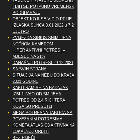
TABLICE HRVATSKE SLOVENIJE
I BIH SE POTPUNO VREMENSKI
PODUDARAJU
OBJEKT KOJI SE VIDIO PRIJE
IZLASKA SUNCA 3.01.2022 u 7:25
UJUTRO
ZVIJEZDA SIRIUS SNIMLJENA
NOĆNOM KAMEROM
HIPER AKTIVNI POTRESI –
MJESEC NA 21%
DANAŠNJI POTRESI 29.12.2021
SA SVIH STRANA
SITUACIJA NA NEBU DO KRAJA
2021 GODINE
KAKO SAM SE NA BADNJAK
IZBLJUVAO OD SMIJEHA
POTRES OD 2.4 RICHTERA
KOGA SU PREŠUTLI
MEGA POTRESNA TABLICA SA
POVEZANIM POTRESIMA
KOMETA ATLAS Q3 AKTIVNA NA
LOKALNOJ ORBITI
BEZ RIJEČI