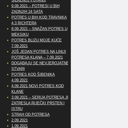
SILAZNOJ PUTANJI
9.09.2021 – POTRESI U BiH
ZADNJIH 24 SATA
POTRES U BIH KOD TRAVNIKA
4.3 RICHTERA
8.09.2021 – SNAŽAN POTRES U
MEKSIKU
POTRES BLIZU MOJE KUĆE
7.09.2021
JOŠ JEDAN POTRES NA LINIJI
POTRESA KLANA – 7.09.2021
DOGAĐAJU SE NEVJEROJATNE
STVARI
POTRES KOD ŠIBENIKA
4.09.2021
4.09.2021 NOVI POTRES KOD
KLANE
3.09.2021 – SERIJA POTRESA JE
ZATRESLA RIJEČKI PRSTEN I
ISTRU
STRAH OD POTRESA
2.09.2021
1.09.2021