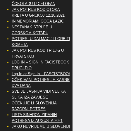
ČOKOLADU U CELOFAN
JAK POTRES KOD OTOKA
KRETA U GRČKOJ 12.10.2021
IN MEMORIAM: GOGA LAZIĆ
NESTANAK STRUJE U
GORSKOM KOTARU
POTRESI U DALMACIJI I ORBITE
KOMETA
JAK POTRES KOD TRILJ-a U
HRVATSKOJ
LOG IN – SIGN IN FACISTBOOK –
DRUGI DIO
Log In or Sign In – FASCISTBOOK
OČEKIVANI POTRES JE KASNIO
DVA DANA
SVE JE JASNIJA VIDI VELIKA
SLIKA IZA ZAVJESE
OČEKUJE LI SLOVENIJA
RAZORNI POTRES
LISTA SINHRONIZIRANIH
POTRESA IZ AUGUSTA 2021
JAKO NEVRIJEME U SLOVENIJI