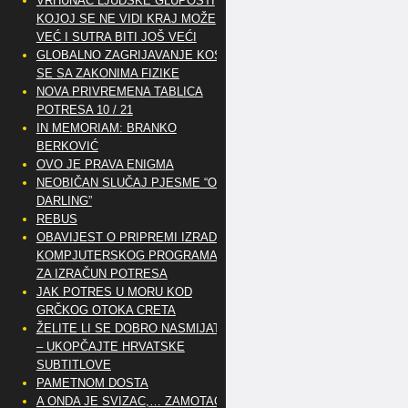
VRHUNAC LJUDSKE GLUPOSTI
KOJOJ SE NE VIDI KRAJ MOŽE
VEĆ I SUTRA BITI JOŠ VEĆI
GLOBALNO ZAGRIJAVANJE KOSI
SE SA ZAKONIMA FIZIKE
NOVA PRIVREMENA TABLICA
POTRESA 10 / 21
IN MEMORIAM: BRANKO
BERKOVIĆ
OVO JE PRAVA ENIGMA
NEOBIČAN SLUČAJ PJESME “OH
DARLING”
REBUS
OBAVIJEST O PRIPREMI IZRADE
KOMPJUTERSKOG PROGRAMA
ZA IZRAČUN POTRESA
JAK POTRES U MORU KOD
GRČKOG OTOKA CRETA
ŽELITE LI SE DOBRO NASMIJATI
– UKOPČAJTE HRVATSKE
SUBTITLOVE
PAMETNOM DOSTA
A ONDA JE SVIZAC,… ZAMOTAO