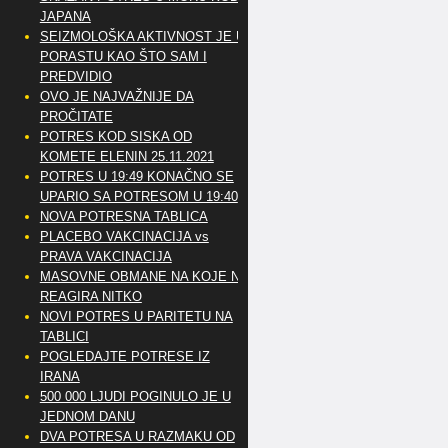
JAPANA
SEIZMOLOŠKA AKTIVNOST JE U
PORASTU KAO ŠTO SAM I
PREDVIDIO
OVO JE NAJVAŽNIJE DA
PROČITATE
POTRES KOD SISKA OD
KOMETE ELENIN 25.11.2021
POTRES U 19:49 KONAČNO SE
UPARIO SA POTRESOM U 19:40
NOVA POTRESNA TABLICA
PLACEBO VAKCINACIJA vs
PRAVA VAKCINACIJA
MASOVNE OBMANE NA KOJE NE
REAGIRA NITKO
NOVI POTRES U PARITETU NA
TABLICI
POGLEDAJTE POTRESE IZ
IRANA
500 000 LJUDI POGINULO JE U
JEDNOM DANU
DVA POTRESA U RAZMAKU OD