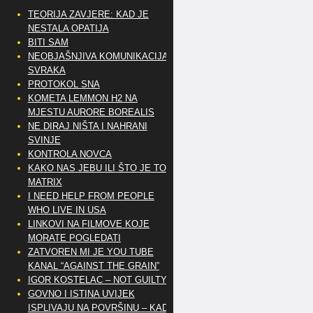
TEORIJA ZAVJERE: KAD JE
NESTALA OPATIJA
BITI SAM
NEOBJAŠNJIVA KOMUNIKACIJA
SVRAKA
PROTOKOL SNA
KOMETA LEMMON H2 NA
MJESTU AURORE BOREALIS
NE DIRAJ NIŠTA I NAHRANI
SVINJE
KONTROLA NOVCA
KAKO NAS JEBU ILI ŠTO JE TO
MATRIX
I NEED HELP FROM PEOPLE
WHO LIVE IN USA
LINKOVI NA FILMOVE KOJE
MORATE POGLEDATI
ZATVOREN MI JE YOU TUBE
KANAL “AGAINST THE GRAIN”
IGOR KOSTELAC – NOT GUILTY
GOVNO I ISTINA UVIJEK
ISPLIVAJU NA POVRŠINU – KAD