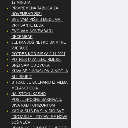
12 MINUTA
PRIVREMENA TABLICA ZA
NOVEMBAR 2021
SVE VAM PIŠE U MEDIJMA –
VRH SANTE LEDA
EVO VAM NOVEMBAR I
DECEMBAR
JEL IMA JOŠ NETKO DA MI NE
VJERUJE
POTRES KOD SISKA 2.11.2021
POTRES U ZALEĐU RIJEKE
BRŽI SAM OD ZVUKA
KUVA SE JUVA/SUPA, A MOGLA
BI I ISKIPIT
U TOKU JE SCENARIJ IZ FILMA
MELANCHOLIA
NA ISTOKU KASNO
POSLIJEPODNE SAKRIVAJU
DIVA NAD HORIZONTOM
KAD MISLIŠ DA SI VIDIO SVE
IDIOTARIJE – POJAVI SE NOVA,..
JOŠ VEĆA