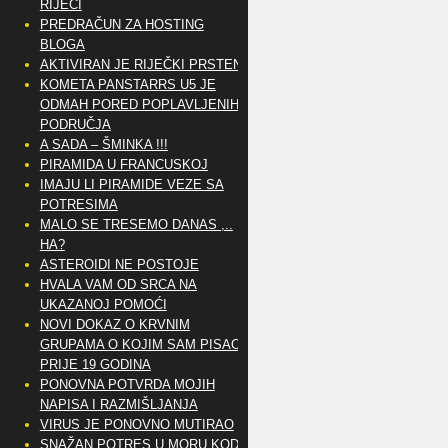
RIJEČI
PREDRAČUN ZA HOSTING
BLOGA
AKTIVIRAN JE RIJEČKI PRSTEN
KOMETA PANSTARRS U5 JE
ODMAH PORED POPLAVLJENIH
PODRUČJA
A SADA – ŠMINKA !!!
PIRAMIDA U FRANCUSKOJ
IMAJU LI PIRAMIDE VEZE SA
POTRESIMA
MALO SE TRESEMO DANAS ,..
HA?
ASTEROIDI NE POSTOJE
HVALA VAM OD SRCA NA
UKAZANOJ POMOĆI
NOVI DOKAZ O KRVNIM
GRUPAMA O KOJIM SAM PISAO
PRIJE 19 GODINA
PONOVNA POTVRDA MOJIH
NAPISA I RAZMIŠLJANJA
VIRUS JE PONOVNO MUTIRAO
SNAŽAN POTRES U MORU KOD