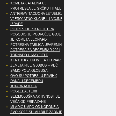
KOMETA CATALINA C3
PROTRESLA JE GRČKU I ITALIJU
ANTIGRAVITACIJONA LETJELICA
VJEROJATNO KUĆNE ILI VOJNE
IZRADE
POTRES OD 7.3 RICHTERA
POGODIO JE PODRUČJE GDJE
JE KOMETA LEONARD
POTRESNA TABLICA UPARENIH
POTRESA ZA DECEMBAR 2021
TORNADO U MAYFIELD
KENTUCKY I KOMETA LEONARD
ZEMLJA NIJE GLOBUS – VEĆ
SAMO POLA GLOBUSA
OVO SU POTRESI U PRVIH 9
DANA U DECEMBRU
JUTARNJA IDILA
POGLEDAJTE!!!!
SEIZMOLOŠKA AKTIVNOST JE
VEĆA OD PRIKAZANE
MLADIĆ UMRO OD KORONE A
EVO KOJE SU MU BILE ZADNJE