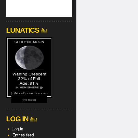
LUNATICS
the moon
LOG IN
Log in
Entries feed