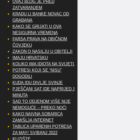
OVAJ BLOG JE PRED
ZATVARANJEM
KRADU LI BANKE NOVAC OD
GRAĐANA
KAKO SE GRIJATI U OVA
NESIGURNA VREMENA
FARSA PRAVA NA OBIČNOM
ČOVJEKU
ZAKON O NASILJU U OBITELJI
IMAJU HRVATSKU
KOLIKO IMA IDIOTA NA SVIJETU?
POTRESI KOJI SE “NISU”
DOGODILI
KUDA IDU DIVLJE SVINJE
PJEŠČANI SAT IDE NAPRIJED 10
MINUTA
SAD TO ODJENOM VIŠE NIJE
NEMOGUĆE – PREKO NOĆI
KAKO NAIVNA SOBARICA
ZAMIŠLJA INTERNET
TABLICA UPARENIH POTRESA
ZA MAY/ SVIBANJ 2022
KLIZIŠTE