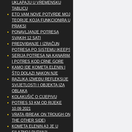
UKLAPAJU U VREMENSKU
TABLICU
ETO VAM NOVE POTVRDE MOJE
TEORIJE KOJA FUNKCIONIRA U
PRAKSI
PONAVLJANJE POTRESA
SVAKIH 12 SATI
PREDVIĐANJE I IZRAČUN
POTRESA PO SISTEMU IKEEPS
SERIJA POTRESA NA KANARIMA
I POTRES KOD CRNE GORE
KAMO IDE KOMETA ELENIN I
ŠTO DOLAZI NAKON NJE
RAZLIKA IZMEĐU REFLEKSIJE
SVIJETLOSTI I OBJEKTA IZA
OBLAKA
KOLAKUŠIĆ O CIJEPIVU
POTRES 53 KM OD RIJEKE
10.09.2021
VRATA (BREAK ON TROUGH ON
THE OTHER SIDE)
KOMETA ELENIN A3 JE U