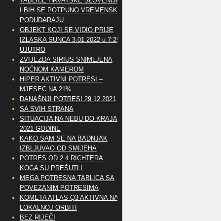
TABLICE HRVATSKE SLOVENIJE
I BIH SE POTPUNO VREMENSKI
PODUDARAJU
OBJEKT KOJI SE VIDIO PRIJE
IZLASKA SUNCA 3.01.2022 u 7:25
UJUTRO
ZVIJEZDA SIRIUS SNIMLJENA
NOĆNOM KAMEROM
HIPER AKTIVNI POTRESI –
MJESEC NA 21%
DANAŠNJI POTRESI 29.12.2021
SA SVIH STRANA
SITUACIJA NA NEBU DO KRAJA
2021 GODINE
KAKO SAM SE NA BADNJAK
IZBLJUVAO OD SMIJEHA
POTRES OD 2.4 RICHTERA
KOGA SU PREŠUTLI
MEGA POTRESNA TABLICA SA
POVEZANIM POTRESIMA
KOMETA ATLAS Q3 AKTIVNA NA
LOKALNOJ ORBITI
BEZ RIJEČI