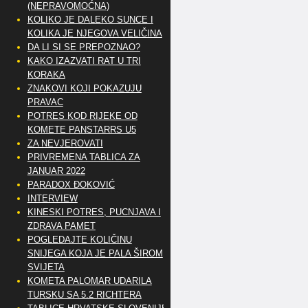
(NEPRAVOMOĆNA)
KOLIKO JE DALEKO SUNCE I
KOLIKA JE NJEGOVA VELIČINA
DA LI SI SE PREPOZNAO?
KAKO IZAZVATI RAT U TRI
KORAKA
ZNAKOVI KOJI POKAZUJU
PRAVAC
POTRES KOD RIJEKE OD
KOMETE PANSTARRS U5
ZA NEVJEROVATI
PRIVREMENA TABLICA ZA
JANUAR 2022
PARADOX ĐOKOVIĆ
INTERVIEW
KINESKI POTRES, PUCNJAVA I
ZDRAVA PAMET
POGLEDAJTE KOLIČINU
SNIJEGA KOJA JE PALA ŠIROM
SVIJETA
KOMETA PALOMAR UDARILA
TURSKU SA 5.2 RICHTERA