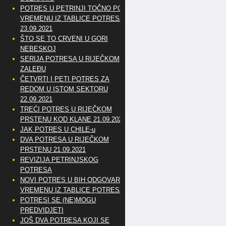
POTRES U PETRINJI TOČNO PO
VREMENU IZ TABLICE POTRESA
23.09.2021
ŠTO SE TO CRVENI U GORI
NEBESKOJ
SERIJA POTRESA U RIJEČKOM
ZALEĐU
ČETVRTI I PETI POTRES ZA
REDOM U ISTOM SEKTORU
22.09.2021
TREĆI POTRES U RIJEČKOM
PRSTENU KOD KLANE 21.09.2021
JAK POTRES U CHILE-u
DVA POTRESA U RIJEČKOM
PRSTENU 21.09.2021
REVIZIJA PETRINJSKOG
POTRESA
NOVI POTRES U BIH ODGOVARA
VREMENU IZ TABLICE POTRESA
POTRESI SE (NE)MOGU
PREDVIDJETI
JOŠ DVA POTRESA KOJI SE