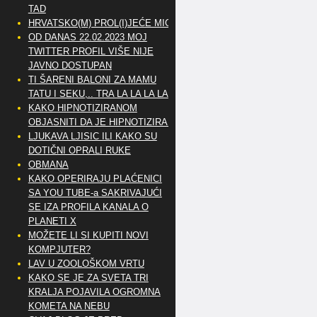
TAD
HRVATSKO(M) PROL(I)JEĆE MIG
OD DANAS 22.02.2023 MOJ
TWITTER PROFIL VIŠE NIJE
JAVNO DOSTUPAN
TI ŠARENI BALONI ZA MAMU
TATU I SEKU,.. TRA LA LA LA LA
KAKO HIPNOTIZIRANOM
OBJASNITI DA JE HIPNOTIZIRAN
LJUKAVA LJISIC ILI KAKO SU
DOTIČNI OPRALI RUKE
OBMANA
KAKO OPERIRAJU PLAĆENICI
SA YOU TUBE-a SAKRIVAJUĆI
SE IZA PROFILA KANALA O
PLANETI X
MOŽETE LI SI KUPITI NOVI
KOMPJUTER?
LAV U ZOOLOŠKOM VRTU
KAKO SE JE ZA SVETA TRI
KRALJA POJAVILA OGROMNA
KOMETA NA NEBU