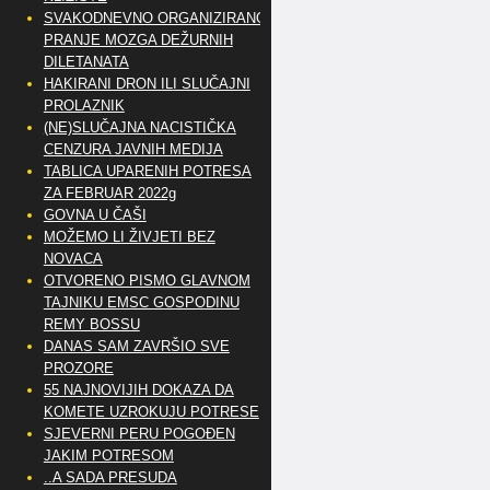
SVAKODNEVNO ORGANIZIRANO
PRANJE MOZGA DEŽURNIH
DILETANATA
HAKIRANI DRON ILI SLUČAJNI
PROLAZNIK
(NE)SLUČAJNA NACISTIČKA
CENZURA JAVNIH MEDIJA
TABLICA UPARENIH POTRESA
ZA FEBRUAR 2022g
GOVNA U ČAŠI
MOŽEMO LI ŽIVJETI BEZ
NOVACA
OTVORENO PISMO GLAVNOM
TAJNIKU EMSC GOSPODINU
REMY BOSSU
DANAS SAM ZAVRŠIO SVE
PROZORE
55 NAJNOVIJIH DOKAZA DA
KOMETE UZROKUJU POTRESE
SJEVERNI PERU POGOĐEN
JAKIM POTRESOM
..A SADA PRESUDA