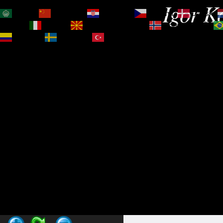
Igor Ko
العربية
简体中文
Hrvatski
Čeština‎
Dansk
Magyar
Italiano
Македонски јазик
Norsk bokmål
Español
Svenska
Türkçe