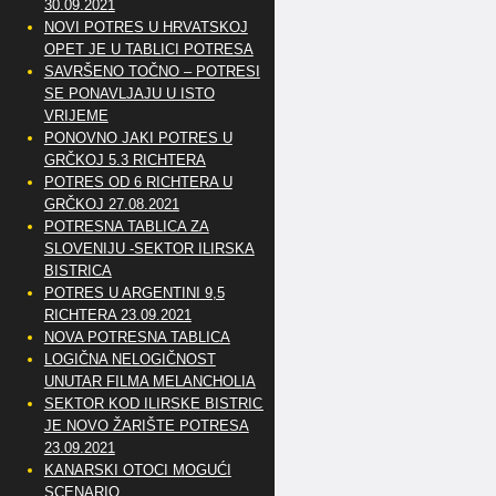
30.09.2021
NOVI POTRES U HRVATSKOJ
OPET JE U TABLICI POTRESA
SAVRŠENO TOČNO – POTRESI
SE PONAVLJAJU U ISTO
VRIJEME
PONOVNO JAKI POTRES U
GRČKOJ 5.3 RICHTERA
POTRES OD 6 RICHTERA U
GRČKOJ 27.08.2021
POTRESNA TABLICA ZA
SLOVENIJU -SEKTOR ILIRSKA
BISTRICA
POTRES U ARGENTINI 9,5
RICHTERA 23.09.2021
NOVA POTRESNA TABLICA
LOGIČNA NELOGIČNOST
UNUTAR FILMA MELANCHOLIA
SEKTOR KOD ILIRSKE BISTRICE
JE NOVO ŽARIŠTE POTRESA
23.09.2021
KANARSKI OTOCI MOGUĆI
SCENARIO