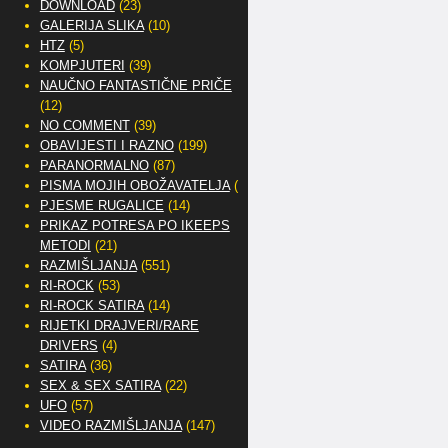
DOWNLOAD
(23)
GALERIJA SLIKA
(10)
HTZ
(5)
KOMPJUTERI
(39)
NAUČNO FANTASTIČNE PRIČE
(12)
NO COMMENT
(39)
OBAVIJESTI I RAZNO
(199)
PARANORMALNO
(87)
PISMA MOJIH OBOŽAVATELJA
(2)
PJESME RUGALICE
(14)
PRIKAZ POTRESA PO IKEEPS
METODI
(21)
RAZMIŠLJANJA
(551)
RI-ROCK
(53)
RI-ROCK SATIRA
(14)
RIJETKI DRAJVERI/RARE
DRIVERS
(4)
SATIRA
(36)
SEX & SEX SATIRA
(22)
UFO
(57)
VIDEO RAZMIŠLJANJA
(147)