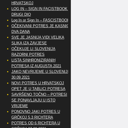
HRVATSKOJ
LOG IN – SIGN IN FACISTBOOK –
DRUGI DIO
Log In or Sign In – FASCISTBOOK
OČEKIVANI POTRES JE KASNIO
DVA DANA
SVE JE JASNIJA VIDI VELIKA
SLIKA IZA ZAVJESE
OČEKUJE LI SLOVENIJA
RAZORNI POTRES
LISTA SINHRONIZIRANIH
POTRESA IZ AUGUSTA 2021
JAKO NEVRIJEME U SLOVENIJI
30.09.2021
NOVI POTRES U HRVATSKOJ
OPET JE U TABLICI POTRESA
SAVRŠENO TOČNO – POTRESI
SE PONAVLJAJU U ISTO
VRIJEME
PONOVNO JAKI POTRES U
GRČKOJ 5.3 RICHTERA
POTRES OD 6 RICHTERA U