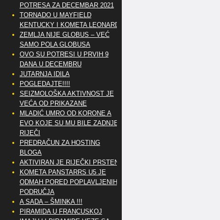
POTRESA ZA DECEMBAR 2021
TORNADO U MAYFIELD
KENTUCKY I KOMETA LEONARD
ZEMLJA NIJE GLOBUS – VEĆ
SAMO POLA GLOBUSA
OVO SU POTRESI U PRVIH 9
DANA U DECEMBRU
JUTARNJA IDILA
POGLEDAJTE!!!!
SEIZMOLOŠKA AKTIVNOST JE
VEĆA OD PRIKAZANE
MLADIĆ UMRO OD KORONE A
EVO KOJE SU MU BILE ZADNJE
RIJEČI
PREDRAČUN ZA HOSTING
BLOGA
AKTIVIRAN JE RIJEČKI PRSTEN
KOMETA PANSTARRS U5 JE
ODMAH PORED POPLAVLJENIH
PODRUČJA
A SADA – ŠMINKA !!!
PIRAMIDA U FRANCUSKOJ