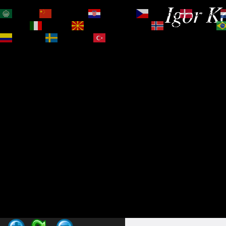
Igor Ko
العربية
简体中文
Hrvatski
Čeština‎
Dansk
Magyar
Italiano
Македонски јазик
Norsk bokmål
Español
Svenska
Türkçe