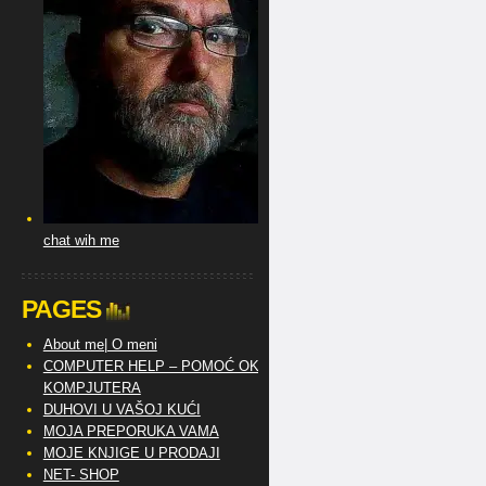
chat wih me
PAGES
About me| O meni
COMPUTER HELP – POMOĆ OKO
KOMPJUTERA
DUHOVI U VAŠOJ KUĆI
MOJA PREPORUKA VAMA
MOJE KNJIGE U PRODAJI
NET- SHOP