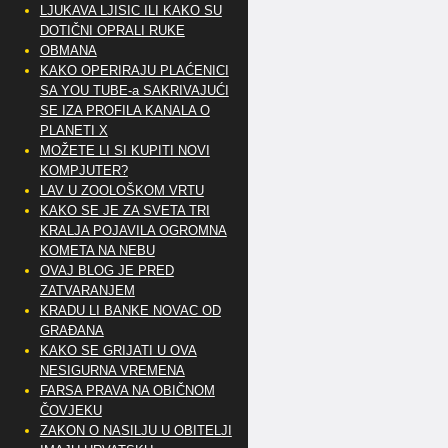
LJUKAVA LJISIC ILI KAKO SU
DOTIČNI OPRALI RUKE
OBMANA
KAKO OPERIRAJU PLAĆENICI
SA YOU TUBE-a SAKRIVAJUĆI
SE IZA PROFILA KANALA O
PLANETI X
MOŽETE LI SI KUPITI NOVI
KOMPJUTER?
LAV U ZOOLOŠKOM VRTU
KAKO SE JE ZA SVETA TRI
KRALJA POJAVILA OGROMNA
KOMETA NA NEBU
OVAJ BLOG JE PRED
ZATVARANJEM
KRADU LI BANKE NOVAC OD
GRAĐANA
KAKO SE GRIJATI U OVA
NESIGURNA VREMENA
FARSA PRAVA NA OBIČNOM
ČOVJEKU
ZAKON O NASILJU U OBITELJI