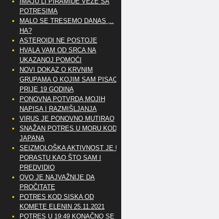
IMAJU LI PIRAMIDE VEZE SA
POTRESIMA
MALO SE TRESEMO DANAS ,..
HA?
ASTEROIDI NE POSTOJE
HVALA VAM OD SRCA NA
UKAZANOJ POMOĆI
NOVI DOKAZ O KRVNIM
GRUPAMA O KOJIM SAM PISAO
PRIJE 19 GODINA
PONOVNA POTVRDA MOJIH
NAPISA I RAZMIŠLJANJA
VIRUS JE PONOVNO MUTIRAO
SNAŽAN POTRES U MORU KOD
JAPANA
SEIZMOLOŠKA AKTIVNOST JE U
PORASTU KAO ŠTO SAM I
PREDVIDIO
OVO JE NAJVAŽNIJE DA
PROČITATE
POTRES KOD SISKA OD
KOMETE ELENIN 25.11.2021
POTRES U 19:49 KONAČNO SE