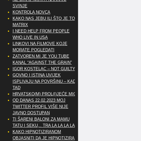
SVINJE
KONTROLA NOVCA
KAKO NAS JEBU ILI ŠTO JE TO
MATRIX
I NEED HELP FROM PEOPLE
WHO LIVE IN USA
LINKOVI NA FILMOVE KOJE
MORATE POGLEDATI
ZATVOREN MI JE YOU TUBE
KANAL “AGAINST THE GRAIN”
IGOR KOSTELAC – NOT GUILTY
GOVNO I ISTINA UVIJEK
ISPLIVAJU NA POVRŠINU – KAD
TAD
HRVATSKO(M) PROL(I)JEĆE MIG
OD DANAS 22.02.2023 MOJ
TWITTER PROFIL VIŠE NIJE
JAVNO DOSTUPAN
TI ŠARENI BALONI ZA MAMU
TATU I SEKU,.. TRA LA LA LA LA
KAKO HIPNOTIZIRANOM
OBJASNITI DA JE HIPNOTIZIRAN