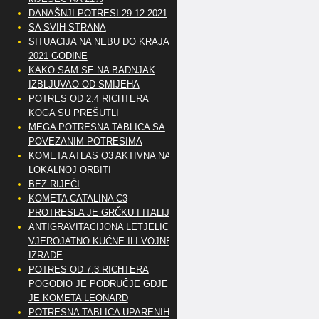
DANAŠNJI POTRESI 29.12.2021
SA SVIH STRANA
SITUACIJA NA NEBU DO KRAJA
2021 GODINE
KAKO SAM SE NA BADNJAK
IZBLJUVAO OD SMIJEHA
POTRES OD 2.4 RICHTERA
KOGA SU PREŠUTLI
MEGA POTRESNA TABLICA SA
POVEZANIM POTRESIMA
KOMETA ATLAS Q3 AKTIVNA NA
LOKALNOJ ORBITI
BEZ RIJEČI
KOMETA CATALINA C3
PROTRESLA JE GRČKU I ITALIJU
ANTIGRAVITACIJONA LETJELICA
VJEROJATNO KUĆNE ILI VOJNE
IZRADE
POTRES OD 7.3 RICHTERA
POGODIO JE PODRUČJE GDJE
JE KOMETA LEONARD
POTRESNA TABLICA UPARENIH