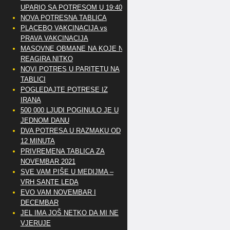
UPARIO SA POTRESOM U 19:40
NOVA POTRESNA TABLICA
PLACEBO VAKCINACIJA vs
PRAVA VAKCINACIJA
MASOVNE OBMANE NA KOJE NE
REAGIRA NITKO
NOVI POTRES U PARITETU NA
TABLICI
POGLEDAJTE POTRESE IZ
IRANA
500 000 LJUDI POGINULO JE U
JEDNOM DANU
DVA POTRESA U RAZMAKU OD
12 MINUTA
PRIVREMENA TABLICA ZA
NOVEMBAR 2021
SVE VAM PIŠE U MEDIJMA –
VRH SANTE LEDA
EVO VAM NOVEMBAR I
DECEMBAR
JEL IMA JOŠ NETKO DA MI NE
VJERUJE