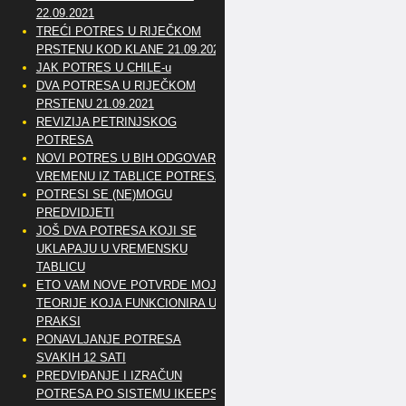
22.09.2021
TREĆI POTRES U RIJEČKOM
PRSTENU KOD KLANE 21.09.2021
JAK POTRES U CHILE-u
DVA POTRESA U RIJEČKOM
PRSTENU 21.09.2021
REVIZIJA PETRINJSKOG
POTRESA
NOVI POTRES U BIH ODGOVARA
VREMENU IZ TABLICE POTRESA
POTRESI SE (NE)MOGU
PREDVIDJETI
JOŠ DVA POTRESA KOJI SE
UKLAPAJU U VREMENSKU
TABLICU
ETO VAM NOVE POTVRDE MOJE
TEORIJE KOJA FUNKCIONIRA U
PRAKSI
PONAVLJANJE POTRESA
SVAKIH 12 SATI
PREDVIĐANJE I IZRAČUN
POTRESA PO SISTEMU IKEEPS