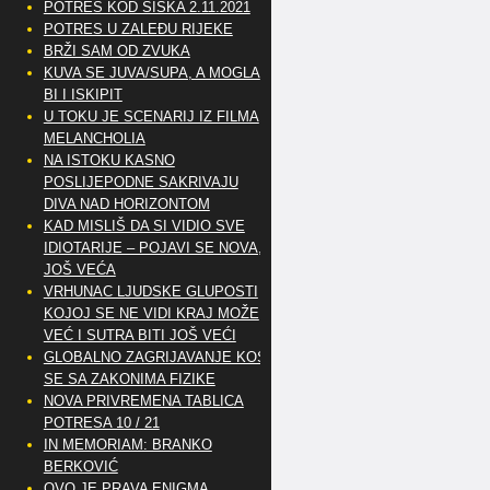
POTRES KOD SISKA 2.11.2021
POTRES U ZALEĐU RIJEKE
BRŽI SAM OD ZVUKA
KUVA SE JUVA/SUPA, A MOGLA
BI I ISKIPIT
U TOKU JE SCENARIJ IZ FILMA
MELANCHOLIA
NA ISTOKU KASNO
POSLIJEPODNE SAKRIVAJU
DIVA NAD HORIZONTOM
KAD MISLIŠ DA SI VIDIO SVE
IDIOTARIJE – POJAVI SE NOVA,..
JOŠ VEĆA
VRHUNAC LJUDSKE GLUPOSTI
KOJOJ SE NE VIDI KRAJ MOŽE
VEĆ I SUTRA BITI JOŠ VEĆI
GLOBALNO ZAGRIJAVANJE KOSI
SE SA ZAKONIMA FIZIKE
NOVA PRIVREMENA TABLICA
POTRESA 10 / 21
IN MEMORIAM: BRANKO
BERKOVIĆ
OVO JE PRAVA ENIGMA