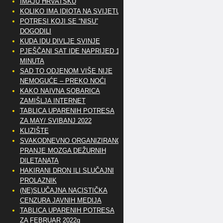
IMAJU HRVATSKU
KOLIKO IMA IDIOTA NA SVIJETU?
POTRESI KOJI SE “NISU”
DOGODILI
KUDA IDU DIVLJE SVINJE
PJEŠČANI SAT IDE NAPRIJED 10
MINUTA
SAD TO ODJENOM VIŠE NIJE
NEMOGUĆE – PREKO NOĆI
KAKO NAIVNA SOBARICA
ZAMIŠLJA INTERNET
TABLICA UPARENIH POTRESA
ZA MAY/ SVIBANJ 2022
KLIZIŠTE
SVAKODNEVNO ORGANIZIRANO
PRANJE MOZGA DEŽURNIH
DILETANATA
HAKIRANI DRON ILI SLUČAJNI
PROLAZNIK
(NE)SLUČAJNA NACISTIČKA
CENZURA JAVNIH MEDIJA
TABLICA UPARENIH POTRESA
ZA FEBRUAR 2022g