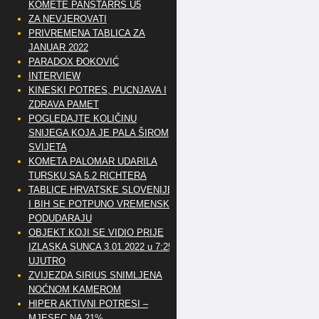
KOMETE PANSTARRS U5
ZA NEVJEROVATI
PRIVREMENA TABLICA ZA
JANUAR 2022
PARADOX ĐOKOVIĆ
INTERVIEW
KINESKI POTRES, PUCNJAVA I
ZDRAVA PAMET
POGLEDAJTE KOLIČINU
SNIJEGA KOJA JE PALA ŠIROM
SVIJETA
KOMETA PALOMAR UDARILA
TURSKU SA 5.2 RICHTERA
TABLICE HRVATSKE SLOVENIJE
I BIH SE POTPUNO VREMENSKI
PODUDARAJU
OBJEKT KOJI SE VIDIO PRIJE
IZLASKA SUNCA 3.01.2022 u 7:25
UJUTRO
ZVIJEZDA SIRIUS SNIMLJENA
NOĆNOM KAMEROM
HIPER AKTIVNI POTRESI –
MJESEC NA 21%