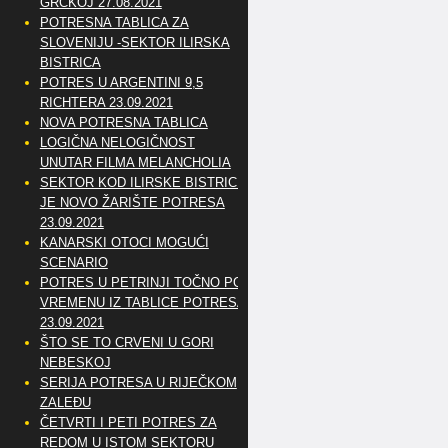
GRČKOJ 27.08.2021
POTRESNA TABLICA ZA
SLOVENIJU -SEKTOR ILIRSKA
BISTRICA
POTRES U ARGENTINI 9,5
RICHTERA 23.09.2021
NOVA POTRESNA TABLICA
LOGIČNA NELOGIČNOST
UNUTAR FILMA MELANCHOLIA
SEKTOR KOD ILIRSKE BISTRICE
JE NOVO ŽARIŠTE POTRESA
23.09.2021
KANARSKI OTOCI MOGUĆI
SCENARIO
POTRES U PETRINJI TOČNO PO
VREMENU IZ TABLICE POTRESA
23.09.2021
ŠTO SE TO CRVENI U GORI
NEBESKOJ
SERIJA POTRESA U RIJEČKOM
ZALEĐU
ČETVRTI I PETI POTRES ZA
REDOM U ISTOM SEKTORU