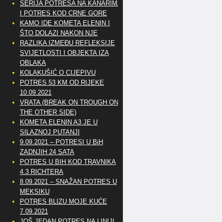
SERIJA POTRESA NA KANARIMA
I POTRES KOD CRNE GORE
KAMO IDE KOMETA ELENIN I
ŠTO DOLAZI NAKON NJE
RAZLIKA IZMEĐU REFLEKSIJE
SVIJETLOSTI I OBJEKTA IZA
OBLAKA
KOLAKUŠIĆ O CIJEPIVU
POTRES 53 KM OD RIJEKE
10.09.2021
VRATA (BREAK ON TROUGH ON
THE OTHER SIDE)
KOMETA ELENIN A3 JE U
SILAZNOJ PUTANJI
9.09.2021 – POTRESI U BiH
ZADNJIH 24 SATA
POTRES U BIH KOD TRAVNIKA
4.3 RICHTERA
8.09.2021 – SNAŽAN POTRES U
MEKSIKU
POTRES BLIZU MOJE KUĆE
7.09.2021
JOŠ JEDAN POTRES NA LINIJI