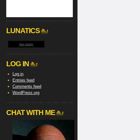
LUNATICS
the moon
LOG IN
Log in
Entries feed
Comments feed
WordPress.org
CHAT WITH ME