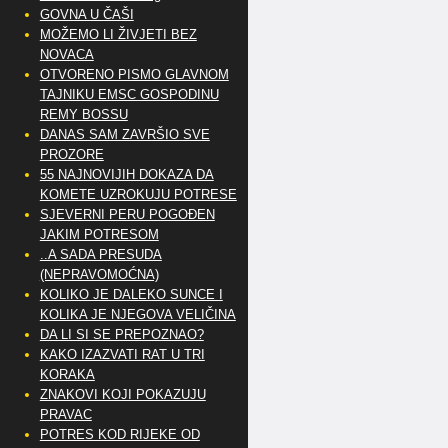
GOVNA U ČAŠI
MOŽEMO LI ŽIVJETI BEZ
NOVACA
OTVORENO PISMO GLAVNOM
TAJNIKU EMSC GOSPODINU
REMY BOSSU
DANAS SAM ZAVRŠIO SVE
PROZORE
55 NAJNOVIJIH DOKAZA DA
KOMETE UZROKUJU POTRESE
SJEVERNI PERU POGOĐEN
JAKIM POTRESOM
..A SADA PRESUDA
(NEPRAVOMOĆNA)
KOLIKO JE DALEKO SUNCE I
KOLIKA JE NJEGOVA VELIČINA
DA LI SI SE PREPOZNAO?
KAKO IZAZVATI RAT U TRI
KORAKA
ZNAKOVI KOJI POKAZUJU
PRAVAC
POTRES KOD RIJEKE OD