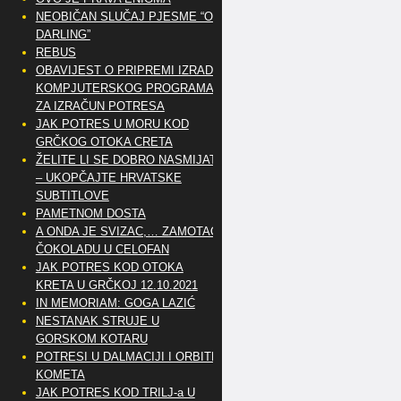
NEOBIČAN SLUČAJ PJESME “OH
DARLING”
REBUS
OBAVIJEST O PRIPREMI IZRADE
KOMPJUTERSKOG PROGRAMA
ZA IZRAČUN POTRESA
JAK POTRES U MORU KOD
GRČKOG OTOKA CRETA
ŽELITE LI SE DOBRO NASMIJATI
– UKOPČAJTE HRVATSKE
SUBTITLOVE
PAMETNOM DOSTA
A ONDA JE SVIZAC,… ZAMOTAO
ČOKOLADU U CELOFAN
JAK POTRES KOD OTOKA
KRETA U GRČKOJ 12.10.2021
IN MEMORIAM: GOGA LAZIĆ
NESTANAK STRUJE U
GORSKOM KOTARU
POTRESI U DALMACIJI I ORBITE
KOMETA
JAK POTRES KOD TRILJ-a U