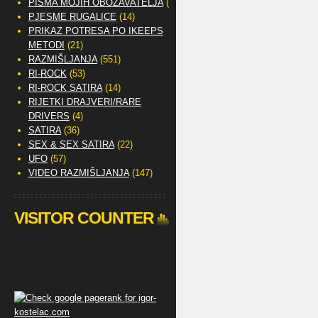
PISMA MOJIH OBOŽAVATELJA
(2)
PJESME RUGALICE
(14)
PRIKAZ POTRESA PO IKEEPS
METODI
(21)
RAZMIŠLJANJA
(551)
RI-ROCK
(53)
RI-ROCK SATIRA
(14)
RIJETKI DRAJVERI/RARE
DRIVERS
(4)
SATIRA
(36)
SEX & SEX SATIRA
(22)
UFO
(57)
VIDEO RAZMIŠLJANJA
(147)
VISITOR COUNTER