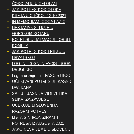
ČOKOLADU U CELOFAN
JAK POTRES KOD OTOKA
KRETA U GRČKOJ 12.10.2021
IN MEMORIAM: GOGA LAZIĆ
NESTANAK STRUJE U
GORSKOM KOTARU
POTRESI U DALMACIJI I ORBITE
KOMETA
JAK POTRES KOD TRILJ-a U
HRVATSKOJ
LOG IN – SIGN IN FACISTBOOK –
DRUGI DIO
Log In or Sign In – FASCISTBOOK
OČEKIVANI POTRES JE KASNIO
DVA DANA
SVE JE JASNIJA VIDI VELIKA
SLIKA IZA ZAVJESE
OČEKUJE LI SLOVENIJA
RAZORNI POTRES
LISTA SINHRONIZIRANIH
POTRESA IZ AUGUSTA 2021
JAKO NEVRIJEME U SLOVENIJI