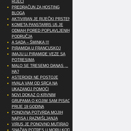
RIJEČI
PREDRAČUN ZA HOSTING
BLOGA
AKTIVIRAN JE RIJEČKI PRSTEN
KOMETA PANSTARRS U5 JE
ODMAH PORED POPLAVLJENIH
PODRUČJA
A SADA – ŠMINKA !!!
PIRAMIDA U FRANCUSKOJ
IMAJU LI PIRAMIDE VEZE SA
POTRESIMA
MALO SE TRESEMO DANAS ,..
HA?
ASTEROIDI NE POSTOJE
HVALA VAM OD SRCA NA
UKAZANOJ POMOĆI
NOVI DOKAZ O KRVNIM
GRUPAMA O KOJIM SAM PISAO
PRIJE 19 GODINA
PONOVNA POTVRDA MOJIH
NAPISA I RAZMIŠLJANJA
VIRUS JE PONOVNO MUTIRAO
SNAŽAN POTRES U MORU KOD