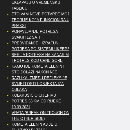
UKLAPAJU U VREMENSKU
TABLICU
ETO VAM NOVE POTVRDE MOJE
TEORIJE KOJA FUNKCIONIRA U
PRAKSI
PONAVLJANJE POTRESA
SVAKIH 12 SATI
PREDVIĐANJE I IZRAČUN
POTRESA PO SISTEMU IKEEPS
SERIJA POTRESA NA KANARIMA
I POTRES KOD CRNE GORE
KAMO IDE KOMETA ELENIN I
ŠTO DOLAZI NAKON NJE
RAZLIKA IZMEĐU REFLEKSIJE
SVIJETLOSTI I OBJEKTA IZA
OBLAKA
KOLAKUŠIĆ O CIJEPIVU
POTRES 53 KM OD RIJEKE
10.09.2021
VRATA (BREAK ON TROUGH ON
THE OTHER SIDE)
KOMETA ELENIN A3 JE U