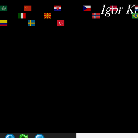
Igor Ko
العربية
简体中文
Hrvatski
Čeština‎
Dansk
Magyar
Italiano
Македонски јазик
Norsk bokmål
Español
Svenska
Türkçe