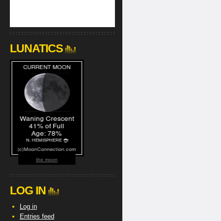
LUNATICS
the moon
LOG IN
Log in
Entries feed