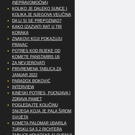
(NEPRAVOMOĆNA)
KOLIKO JE DALEKO SUNCE I
KOLIKA JE NJEGOVA VELIČINA
DA LI SI SE PREPOZNAO?
KAKO IZAZVATI RAT U TRI
KORAKA
ZNAKOVI KOJI POKAZUJU
PRAVAC
POTRES KOD RIJEKE OD
KOMETE PANSTARRS U5
ZA NEVJEROVATI
PRIVREMENA TABLICA ZA
JANUAR 2022
PARADOX ĐOKOVIĆ
INTERVIEW
KINESKI POTRES, PUCNJAVA I
ZDRAVA PAMET
POGLEDAJTE KOLIČINU
SNIJEGA KOJA JE PALA ŠIROM
SVIJETA
KOMETA PALOMAR UDARILA
TURSKU SA 5.2 RICHTERA