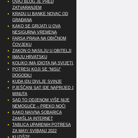
OVAJ BLOG JE PRED
ZATVARANJEM
KRADU LI BANKE NOVAC OD
GRAĐANA
KAKO SE GRIJATI U OVA
NESIGURNA VREMENA
FARSA PRAVA NA OBIČNOM
ČOVJEKU
ZAKON O NASILJU U OBITELJI
IMAJU HRVATSKU
KOLIKO IMA IDIOTA NA SVIJETU?
POTRESI KOJI SE “NISU”
DOGODILI
KUDA IDU DIVLJE SVINJE
PJEŠČANI SAT IDE NAPRIJED 10
MINUTA
SAD TO ODJENOM VIŠE NIJE
NEMOGUĆE – PREKO NOĆI
KAKO NAIVNA SOBARICA
ZAMIŠLJA INTERNET
TABLICA UPARENIH POTRESA
ZA MAY/ SVIBANJ 2022
KLIZIŠTE