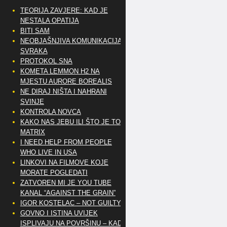
TEORIJA ZAVJERE: KAD JE
NESTALA OPATIJA
BITI SAM
NEOBJAŠNJIVA KOMUNIKACIJA
SVRAKA
PROTOKOL SNA
KOMETA LEMMON H2 NA
MJESTU AURORE BOREALIS
NE DIRAJ NIŠTA I NAHRANI
SVINJE
KONTROLA NOVCA
KAKO NAS JEBU ILI ŠTO JE TO
MATRIX
I NEED HELP FROM PEOPLE
WHO LIVE IN USA
LINKOVI NA FILMOVE KOJE
MORATE POGLEDATI
ZATVOREN MI JE YOU TUBE
KANAL “AGAINST THE GRAIN”
IGOR KOSTELAC – NOT GUILTY
GOVNO I ISTINA UVIJEK
ISPLIVAJU NA POVRŠINU – KAD