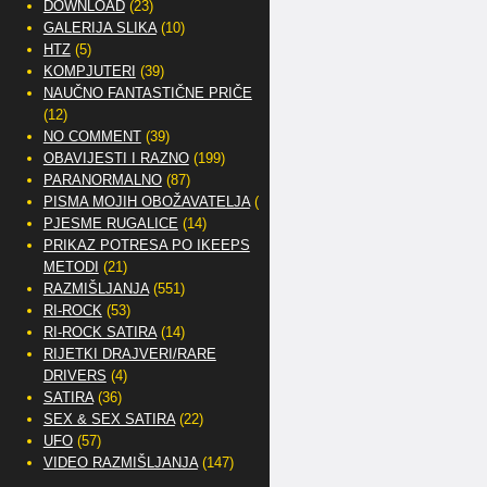
DOWNLOAD
(23)
GALERIJA SLIKA
(10)
HTZ
(5)
KOMPJUTERI
(39)
NAUČNO FANTASTIČNE PRIČE
(12)
NO COMMENT
(39)
OBAVIJESTI I RAZNO
(199)
PARANORMALNO
(87)
PISMA MOJIH OBOŽAVATELJA
(2)
PJESME RUGALICE
(14)
PRIKAZ POTRESA PO IKEEPS
METODI
(21)
RAZMIŠLJANJA
(551)
RI-ROCK
(53)
RI-ROCK SATIRA
(14)
RIJETKI DRAJVERI/RARE
DRIVERS
(4)
SATIRA
(36)
SEX & SEX SATIRA
(22)
UFO
(57)
VIDEO RAZMIŠLJANJA
(147)