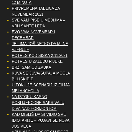
12 MINUTA
PRIVREMENA TABLICA ZA
NOVEMBAR 2021
SVE VAM PIŠE U MEDIJMA –
VRH SANTE LEDA
EVO VAM NOVEMBAR I
DECEMBAR
JEL IMA JOŠ NETKO DA MI NE
VJERUJE
POTRES KOD SISKA 2.11.2021
POTRES U ZALEĐU RIJEKE
BRŽI SAM OD ZVUKA
KUVA SE JUVA/SUPA, A MOGLA
BI I ISKIPIT
U TOKU JE SCENARIJ IZ FILMA
MELANCHOLIA
NA ISTOKU KASNO
POSLIJEPODNE SAKRIVAJU
DIVA NAD HORIZONTOM
KAD MISLIŠ DA SI VIDIO SVE
IDIOTARIJE – POJAVI SE NOVA,..
JOŠ VEĆA