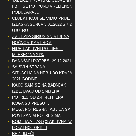
TABLICE HRVATSKE SLOVENIJE
I BIH SE POTPUNO VREMENSKI
PODUDARAJU
OBJEKT KOJI SE VIDIO PRIJE
IZLASKA SUNCA 3.01.2022 u 7:25
UJUTRO
ZVIJEZDA SIRIUS SNIMLJENA
NOĆNOM KAMEROM
HIPER AKTIVNI POTRESI –
MJESEC NA 21%
DANAŠNJI POTRESI 29.12.2021
SA SVIH STRANA
SITUACIJA NA NEBU DO KRAJA
2021 GODINE
KAKO SAM SE NA BADNJAK
IZBLJUVAO OD SMIJEHA
POTRES OD 2.4 RICHTERA
KOGA SU PREŠUTLI
MEGA POTRESNA TABLICA SA
POVEZANIM POTRESIMA
KOMETA ATLAS Q3 AKTIVNA NA
LOKALNOJ ORBITI
BEZ RIJEČI