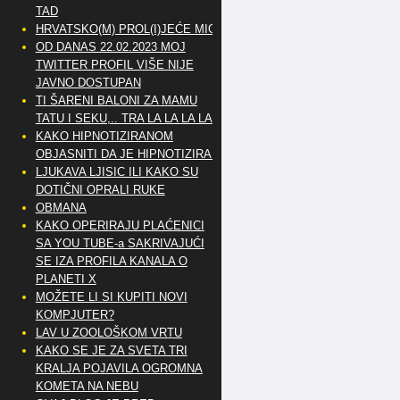
TAD
HRVATSKO(M) PROL(I)JEĆE MIG
OD DANAS 22.02.2023 MOJ
TWITTER PROFIL VIŠE NIJE
JAVNO DOSTUPAN
TI ŠARENI BALONI ZA MAMU
TATU I SEKU,.. TRA LA LA LA LA
KAKO HIPNOTIZIRANOM
OBJASNITI DA JE HIPNOTIZIRAN
LJUKAVA LJISIC ILI KAKO SU
DOTIČNI OPRALI RUKE
OBMANA
KAKO OPERIRAJU PLAĆENICI
SA YOU TUBE-a SAKRIVAJUĆI
SE IZA PROFILA KANALA O
PLANETI X
MOŽETE LI SI KUPITI NOVI
KOMPJUTER?
LAV U ZOOLOŠKOM VRTU
KAKO SE JE ZA SVETA TRI
KRALJA POJAVILA OGROMNA
KOMETA NA NEBU