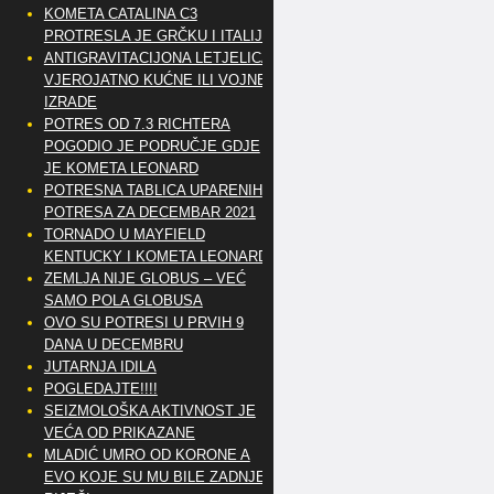
KOMETA CATALINA C3
PROTRESLA JE GRČKU I ITALIJU
ANTIGRAVITACIJONA LETJELICA
VJEROJATNO KUĆNE ILI VOJNE
IZRADE
POTRES OD 7.3 RICHTERA
POGODIO JE PODRUČJE GDJE
JE KOMETA LEONARD
POTRESNA TABLICA UPARENIH
POTRESA ZA DECEMBAR 2021
TORNADO U MAYFIELD
KENTUCKY I KOMETA LEONARD
ZEMLJA NIJE GLOBUS – VEĆ
SAMO POLA GLOBUSA
OVO SU POTRESI U PRVIH 9
DANA U DECEMBRU
JUTARNJA IDILA
POGLEDAJTE!!!!
SEIZMOLOŠKA AKTIVNOST JE
VEĆA OD PRIKAZANE
MLADIĆ UMRO OD KORONE A
EVO KOJE SU MU BILE ZADNJE