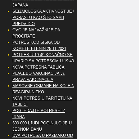
JAPANA
SEIZMOLOŠKA AKTIVNOST JE U
PORASTU KAO ŠTO SAM I
PREDVIDIO
OVO JE NAJVAŽNIJE DA
PROČITATE
POTRES KOD SISKA OD
KOMETE ELENIN 25.11.2021
POTRES U 19:49 KONAČNO SE
UPARIO SA POTRESOM U 19:40
NOVA POTRESNA TABLICA
PLACEBO VAKCINACIJA vs
PRAVA VAKCINACIJA
MASOVNE OBMANE NA KOJE NE
REAGIRA NITKO
NOVI POTRES U PARITETU NA
TABLICI
POGLEDAJTE POTRESE IZ
IRANA
500 000 LJUDI POGINULO JE U
JEDNOM DANU
DVA POTRESA U RAZMAKU OD