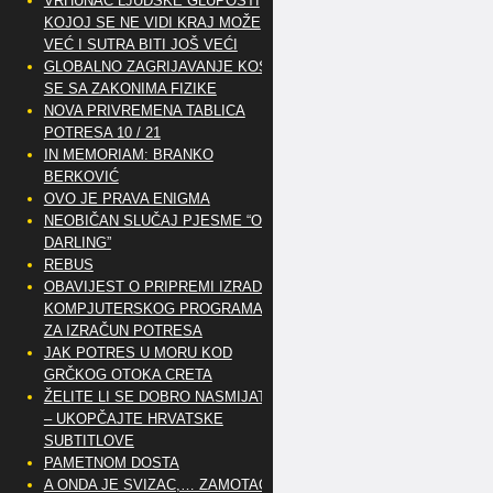
VRHUNAC LJUDSKE GLUPOSTI
KOJOJ SE NE VIDI KRAJ MOŽE
VEĆ I SUTRA BITI JOŠ VEĆI
GLOBALNO ZAGRIJAVANJE KOSI
SE SA ZAKONIMA FIZIKE
NOVA PRIVREMENA TABLICA
POTRESA 10 / 21
IN MEMORIAM: BRANKO
BERKOVIĆ
OVO JE PRAVA ENIGMA
NEOBIČAN SLUČAJ PJESME “OH
DARLING”
REBUS
OBAVIJEST O PRIPREMI IZRADE
KOMPJUTERSKOG PROGRAMA
ZA IZRAČUN POTRESA
JAK POTRES U MORU KOD
GRČKOG OTOKA CRETA
ŽELITE LI SE DOBRO NASMIJATI
– UKOPČAJTE HRVATSKE
SUBTITLOVE
PAMETNOM DOSTA
A ONDA JE SVIZAC,… ZAMOTAO