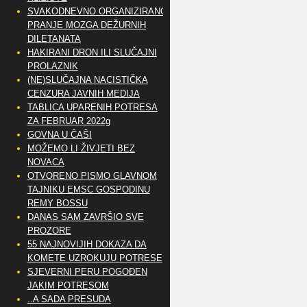
SVAKODNEVNO ORGANIZIRANO
PRANJE MOZGA DEŽURNIH
DILETANATA
HAKIRANI DRON ILI SLUČAJNI
PROLAZNIK
(NE)SLUČAJNA NACISTIČKA
CENZURA JAVNIH MEDIJA
TABLICA UPARENIH POTRESA
ZA FEBRUAR 2022g
GOVNA U ČAŠI
MOŽEMO LI ŽIVJETI BEZ
NOVACA
OTVORENO PISMO GLAVNOM
TAJNIKU EMSC GOSPODINU
REMY BOSSU
DANAS SAM ZAVRŠIO SVE
PROZORE
55 NAJNOVIJIH DOKAZA DA
KOMETE UZROKUJU POTRESE
SJEVERNI PERU POGOĐEN
JAKIM POTRESOM
..A SADA PRESUDA