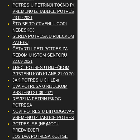
POTRES U PETRINJI TOČNO PO
VREMENU IZ TABLICE POTRESA
23.09.2021
ŠTO SE TO CRVENI U GORI
NEBESKOJ
SERIJA POTRESA U RIJEČKOM
ZALEĐU
ČETVRTI I PETI POTRES ZA
REDOM U ISTOM SEKTORU
22.09.2021
TREĆI POTRES U RIJEČKOM
PRSTENU KOD KLANE 21.09.2021
JAK POTRES U CHILE-u
DVA POTRESA U RIJEČKOM
PRSTENU 21.09.2021
REVIZIJA PETRINJSKOG
POTRESA
NOVI POTRES U BIH ODGOVARA
VREMENU IZ TABLICE POTRESA
POTRESI SE (NE)MOGU
PREDVIDJETI
JOŠ DVA POTRESA KOJI SE