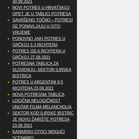
30.09.2021
NOVI POTRES U HRVATSKOJ
OPET JE U TABLICI POTRESA
SAVRŠENO TOČNO – POTRESI
SE PONAVLJAJU U ISTO
VRIJEME
PONOVNO JAKI POTRES U
GRČKOJ 5.3 RICHTERA
POTRES OD 6 RICHTERA U
GRČKOJ 27.08.2021
POTRESNA TABLICA ZA
SLOVENIJU -SEKTOR ILIRSKA
BISTRICA
POTRES U ARGENTINI 9,5
RICHTERA 23.09.2021
NOVA POTRESNA TABLICA
LOGIČNA NELOGIČNOST
UNUTAR FILMA MELANCHOLIA
SEKTOR KOD ILIRSKE BISTRICE
JE NOVO ŽARIŠTE POTRESA
23.09.2021
KANARSKI OTOCI MOGUĆI
SCENARIO