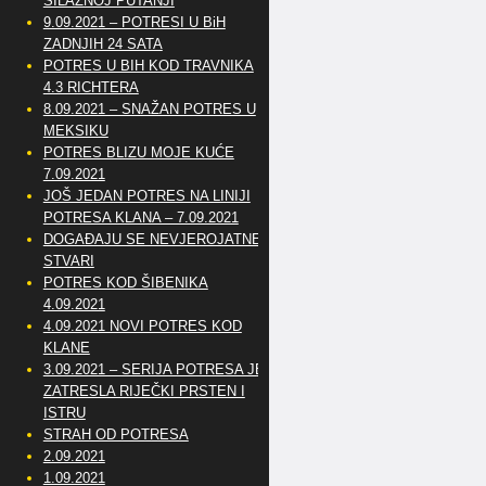
SILAZNOJ PUTANJI
9.09.2021 – POTRESI U BiH
ZADNJIH 24 SATA
POTRES U BIH KOD TRAVNIKA
4.3 RICHTERA
8.09.2021 – SNAŽAN POTRES U
MEKSIKU
POTRES BLIZU MOJE KUĆE
7.09.2021
JOŠ JEDAN POTRES NA LINIJI
POTRESA KLANA – 7.09.2021
DOGAĐAJU SE NEVJEROJATNE
STVARI
POTRES KOD ŠIBENIKA
4.09.2021
4.09.2021 NOVI POTRES KOD
KLANE
3.09.2021 – SERIJA POTRESA JE
ZATRESLA RIJEČKI PRSTEN I
ISTRU
STRAH OD POTRESA
2.09.2021
1.09.2021