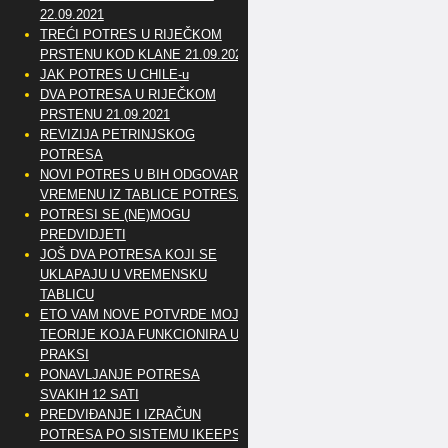
22.09.2021
TREĆI POTRES U RIJEČKOM
PRSTENU KOD KLANE 21.09.2021
JAK POTRES U CHILE-u
DVA POTRESA U RIJEČKOM
PRSTENU 21.09.2021
REVIZIJA PETRINJSKOG
POTRESA
NOVI POTRES U BIH ODGOVARA
VREMENU IZ TABLICE POTRESA
POTRESI SE (NE)MOGU
PREDVIDJETI
JOŠ DVA POTRESA KOJI SE
UKLAPAJU U VREMENSKU
TABLICU
ETO VAM NOVE POTVRDE MOJE
TEORIJE KOJA FUNKCIONIRA U
PRAKSI
PONAVLJANJE POTRESA
SVAKIH 12 SATI
PREDVIĐANJE I IZRAČUN
POTRESA PO SISTEMU IKEEPS