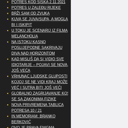
POTRES KOD SISKA 2.11.2021
POTRES U ZALEĐU RIJEKE
BRŽI SAM OD ZVUKA
KUVA SE JUVA/SUPA, A MOGLA
BI I ISKIPIT
U TOKU JE SCENARIJ IZ FILMA
MELANCHOLIA
NA ISTOKU KASNO
POSLIJEPODNE SAKRIVAJU
DIVA NAD HORIZONTOM
KAD MISLIŠ DA SI VIDIO SVE
IDIOTARIJE – POJAVI SE NOVA,..
JOŠ VEĆA
VRHUNAC LJUDSKE GLUPOSTI
KOJOJ SE NE VIDI KRAJ MOŽE
VEĆ I SUTRA BITI JOŠ VEĆI
GLOBALNO ZAGRIJAVANJE KOSI
SE SA ZAKONIMA FIZIKE
NOVA PRIVREMENA TABLICA
POTRESA 10 / 21
IN MEMORIAM: BRANKO
BERKOVIĆ
OVO JE PRAVA ENIGMA