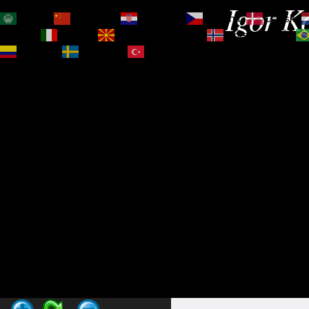
Igor Ko
العربية
简体中文
Hrvatski
Čeština‎
Dansk
Magyar
Italiano
Македонски јазик
Norsk bokmål
Español
Svenska
Türkçe