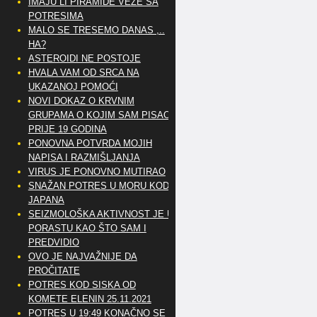
IMAJU LI PIRAMIDE VEZE SA
POTRESIMA
MALO SE TRESEMO DANAS ,..
HA?
ASTEROIDI NE POSTOJE
HVALA VAM OD SRCA NA
UKAZANOJ POMOĆI
NOVI DOKAZ O KRVNIM
GRUPAMA O KOJIM SAM PISAO
PRIJE 19 GODINA
PONOVNA POTVRDA MOJIH
NAPISA I RAZMIŠLJANJA
VIRUS JE PONOVNO MUTIRAO
SNAŽAN POTRES U MORU KOD
JAPANA
SEIZMOLOŠKA AKTIVNOST JE U
PORASTU KAO ŠTO SAM I
PREDVIDIO
OVO JE NAJVAŽNIJE DA
PROČITATE
POTRES KOD SISKA OD
KOMETE ELENIN 25.11.2021
POTRES U 19:49 KONAČNO SE