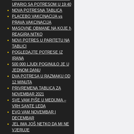
UPARIO SA POTRESOM U 19:40
NOVA POTRESNA TABLICA
PLACEBO VAKCINACIJA vs
PRAVA VAKCINACIJA
MASOVNE OBMANE NA KOJE NE
REAGIRA NITKO
NOVI POTRES U PARITETU NA
TABLICI
POGLEDAJTE POTRESE IZ
IRANA
500 000 LJUDI POGINULO JE U
JEDNOM DANU
DVA POTRESA U RAZMAKU OD
12 MINUTA
PRIVREMENA TABLICA ZA
NOVEMBAR 2021
SVE VAM PIŠE U MEDIJMA –
VRH SANTE LEDA
EVO VAM NOVEMBAR I
DECEMBAR
JEL IMA JOŠ NETKO DA MI NE
VJERUJE