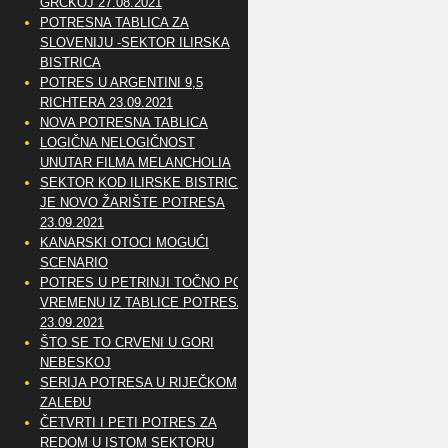
GRČKOJ 27.08.2021
POTRESNA TABLICA ZA
SLOVENIJU -SEKTOR ILIRSKA
BISTRICA
POTRES U ARGENTINI 9,5
RICHTERA 23.09.2021
NOVA POTRESNA TABLICA
LOGIČNA NELOGIČNOST
UNUTAR FILMA MELANCHOLIA
SEKTOR KOD ILIRSKE BISTRICE
JE NOVO ŽARIŠTE POTRESA
23.09.2021
KANARSKI OTOCI MOGUĆI
SCENARIO
POTRES U PETRINJI TOČNO PO
VREMENU IZ TABLICE POTRESA
23.09.2021
ŠTO SE TO CRVENI U GORI
NEBESKOJ
SERIJA POTRESA U RIJEČKOM
ZALEĐU
ČETVRTI I PETI POTRES ZA
REDOM U ISTOM SEKTORU