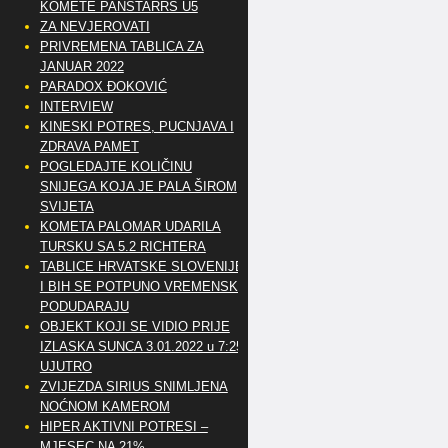
KOMETE PANSTARRS U5
ZA NEVJEROVATI
PRIVREMENA TABLICA ZA
JANUAR 2022
PARADOX ĐOKOVIĆ
INTERVIEW
KINESKI POTRES, PUCNJAVA I
ZDRAVA PAMET
POGLEDAJTE KOLIČINU
SNIJEGA KOJA JE PALA ŠIROM
SVIJETA
KOMETA PALOMAR UDARILA
TURSKU SA 5.2 RICHTERA
TABLICE HRVATSKE SLOVENIJE
I BIH SE POTPUNO VREMENSKI
PODUDARAJU
OBJEKT KOJI SE VIDIO PRIJE
IZLASKA SUNCA 3.01.2022 u 7:25
UJUTRO
ZVIJEZDA SIRIUS SNIMLJENA
NOĆNOM KAMEROM
HIPER AKTIVNI POTRESI –
MJESEC NA 21%