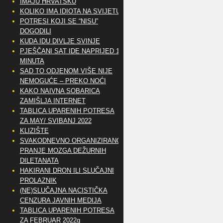
IMAJU HRVATSKU
KOLIKO IMA IDIOTA NA SVIJETU?
POTRESI KOJI SE “NISU”
DOGODILI
KUDA IDU DIVLJE SVINJE
PJEŠČANI SAT IDE NAPRIJED 10
MINUTA
SAD TO ODJENOM VIŠE NIJE
NEMOGUĆE – PREKO NOĆI
KAKO NAIVNA SOBARICA
ZAMIŠLJA INTERNET
TABLICA UPARENIH POTRESA
ZA MAY/ SVIBANJ 2022
KLIZIŠTE
SVAKODNEVNO ORGANIZIRANO
PRANJE MOZGA DEŽURNIH
DILETANATA
HAKIRANI DRON ILI SLUČAJNI
PROLAZNIK
(NE)SLUČAJNA NACISTIČKA
CENZURA JAVNIH MEDIJA
TABLICA UPARENIH POTRESA
ZA FEBRUAR 2022g