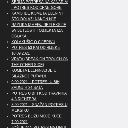
SERIJA POTRESA NA KANARIMA
I POTRES KOD CRNE GORE
KAMO IDE KOMETA ELENIN I
ŠTO DOLAZI NAKON NJE
RAZLIKA IZMEĐU REFLEKSIJE
SVIJETLOSTI I OBJEKTA IZA
OBLAKA
KOLAKUŠIĆ O CIJEPIVU
POTRES 53 KM OD RIJEKE
10.09.2021
VRATA (BREAK ON TROUGH ON
THE OTHER SIDE)
KOMETA ELENIN A3 JE U
SILAZNOJ PUTANJI
9.09.2021 – POTRESI U BiH
ZADNJIH 24 SATA
POTRES U BIH KOD TRAVNIKA
4.3 RICHTERA
8.09.2021 – SNAŽAN POTRES U
MEKSIKU
POTRES BLIZU MOJE KUĆE
7.09.2021
JOŠ JEDAN POTRES NA LINIJI