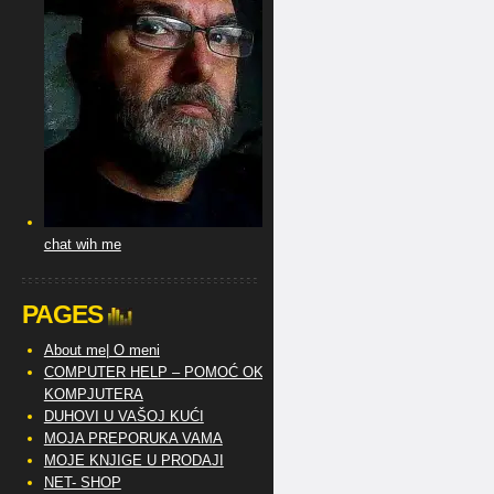
chat wih me
PAGES
About me| O meni
COMPUTER HELP – POMOĆ OKO
KOMPJUTERA
DUHOVI U VAŠOJ KUĆI
MOJA PREPORUKA VAMA
MOJE KNJIGE U PRODAJI
NET- SHOP