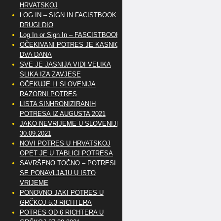
HRVATSKOJ
LOG IN – SIGN IN FACISTBOOK –
DRUGI DIO
Log In or Sign In – FASCISTBOOK
OČEKIVANI POTRES JE KASNIO
DVA DANA
SVE JE JASNIJA VIDI VELIKA
SLIKA IZA ZAVJESE
OČEKUJE LI SLOVENIJA
RAZORNI POTRES
LISTA SINHRONIZIRANIH
POTRESA IZ AUGUSTA 2021
JAKO NEVRIJEME U SLOVENIJI
30.09.2021
NOVI POTRES U HRVATSKOJ
OPET JE U TABLICI POTRESA
SAVRŠENO TOČNO – POTRESI
SE PONAVLJAJU U ISTO
VRIJEME
PONOVNO JAKI POTRES U
GRČKOJ 5.3 RICHTERA
POTRES OD 6 RICHTERA U