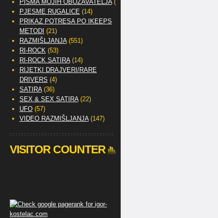
PISMA MOJIH OBOŽAVATELJA
(2)
PJESME RUGALICE
(14)
PRIKAZ POTRESA PO IKEEPS
METODI
(21)
RAZMIŠLJANJA
(551)
RI-ROCK
(53)
RI-ROCK SATIRA
(14)
RIJETKI DRAJVERI/RARE
DRIVERS
(4)
SATIRA
(36)
SEX & SEX SATIRA
(22)
UFO
(57)
VIDEO RAZMIŠLJANJA
(147)
VISITOR COUNTER