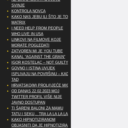
SVINJE
KONTROLA NOVCA
KAKO NAS JEBU ILI ŠTO JE TO
MATRIX
I NEED HELP FROM PEOPLE
WHO LIVE IN USA
LINKOVI NA FILMOVE KOJE
MORATE POGLEDATI
ZATVOREN MI JE YOU TUBE
KANAL “AGAINST THE GRAIN”
IGOR KOSTELAC – NOT GUILTY
GOVNO I ISTINA UVIJEK
ISPLIVAJU NA POVRŠINU – KAD
TAD
HRVATSKO(M) PROL(I)JEĆE MIG
OD DANAS 22.02.2023 MOJ
TWITTER PROFIL VIŠE NIJE
JAVNO DOSTUPAN
TI ŠARENI BALONI ZA MAMU
TATU I SEKU,.. TRA LA LA LA LA
KAKO HIPNOTIZIRANOM
OBJASNITI DA JE HIPNOTIZIRAN