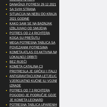
DANAŠNJI POTRESI 29.12.2021
SA SVIH STRANA
SITUACIJA NA NEBU DO KRAJA
2021 GODINE
KAKO SAM SE NA BADNJAK
IZBLJUVAO OD SMIJEHA
POTRES OD 2.4 RICHTERA
KOGA SU PREŠUTLI
MEGA POTRESNA TABLICA SA
POVEZANIM POTRESIMA
KOMETA ATLAS Q3 AKTIVNA NA
LOKALNOJ ORBITI
BEZ RIJEČI
KOMETA CATALINA C3
PROTRESLA JE GRČKU I ITALIJU
ANTIGRAVITACIJONA LETJELICA
VJEROJATNO KUĆNE ILI VOJNE
IZRADE
POTRES OD 7.3 RICHTERA
POGODIO JE PODRUČJE GDJE
JE KOMETA LEONARD
POTRESNA TABLICA UPARENIH