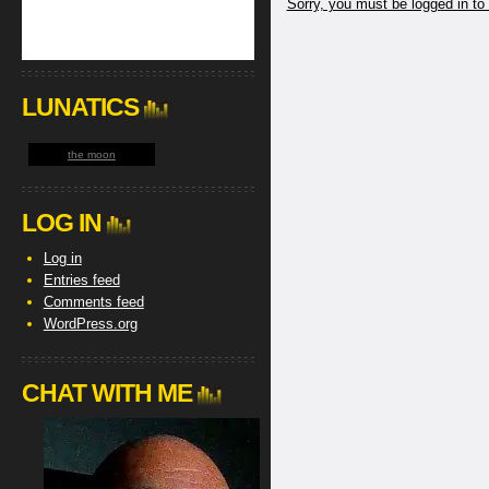
Sorry, you must be logged in to
LUNATICS
the moon
LOG IN
Log in
Entries feed
Comments feed
WordPress.org
CHAT WITH ME