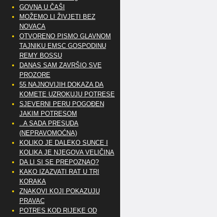
GOVNA U ČAŠI
MOŽEMO LI ŽIVJETI BEZ
NOVACA
OTVORENO PISMO GLAVNOM
TAJNIKU EMSC GOSPODINU
REMY BOSSU
DANAS SAM ZAVRŠIO SVE
PROZORE
55 NAJNOVIJIH DOKAZA DA
KOMETE UZROKUJU POTRESE
SJEVERNI PERU POGOĐEN
JAKIM POTRESOM
..A SADA PRESUDA
(NEPRAVOMOĆNA)
KOLIKO JE DALEKO SUNCE I
KOLIKA JE NJEGOVA VELIČINA
DA LI SI SE PREPOZNAO?
KAKO IZAZVATI RAT U TRI
KORAKA
ZNAKOVI KOJI POKAZUJU
PRAVAC
POTRES KOD RIJEKE OD