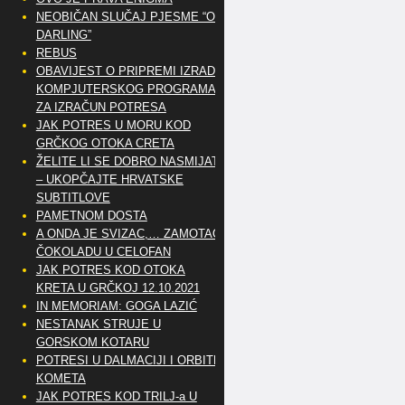
NEOBIČAN SLUČAJ PJESME “OH
DARLING”
REBUS
OBAVIJEST O PRIPREMI IZRADE
KOMPJUTERSKOG PROGRAMA
ZA IZRAČUN POTRESA
JAK POTRES U MORU KOD
GRČKOG OTOKA CRETA
ŽELITE LI SE DOBRO NASMIJATI
– UKOPČAJTE HRVATSKE
SUBTITLOVE
PAMETNOM DOSTA
A ONDA JE SVIZAC,… ZAMOTAO
ČOKOLADU U CELOFAN
JAK POTRES KOD OTOKA
KRETA U GRČKOJ 12.10.2021
IN MEMORIAM: GOGA LAZIĆ
NESTANAK STRUJE U
GORSKOM KOTARU
POTRESI U DALMACIJI I ORBITE
KOMETA
JAK POTRES KOD TRILJ-a U