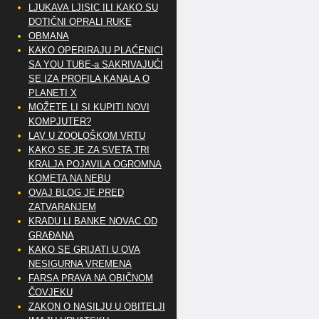
LJUKAVA LJISIC ILI KAKO SU
DOTIČNI OPRALI RUKE
OBMANA
KAKO OPERIRAJU PLAĆENICI
SA YOU TUBE-a SAKRIVAJUĆI
SE IZA PROFILA KANALA O
PLANETI X
MOŽETE LI SI KUPITI NOVI
KOMPJUTER?
LAV U ZOOLOŠKOM VRTU
KAKO SE JE ZA SVETA TRI
KRALJA POJAVILA OGROMNA
KOMETA NA NEBU
OVAJ BLOG JE PRED
ZATVARANJEM
KRADU LI BANKE NOVAC OD
GRAĐANA
KAKO SE GRIJATI U OVA
NESIGURNA VREMENA
FARSA PRAVA NA OBIČNOM
ČOVJEKU
ZAKON O NASILJU U OBITELJI