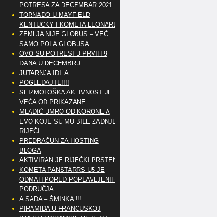
POTRESA ZA DECEMBAR 2021
TORNADO U MAYFIELD
KENTUCKY I KOMETA LEONARD
ZEMLJA NIJE GLOBUS – VEĆ
SAMO POLA GLOBUSA
OVO SU POTRESI U PRVIH 9
DANA U DECEMBRU
JUTARNJA IDILA
POGLEDAJTE!!!!
SEIZMOLOŠKA AKTIVNOST JE
VEĆA OD PRIKAZANE
MLADIĆ UMRO OD KORONE A
EVO KOJE SU MU BILE ZADNJE
RIJEČI
PREDRAČUN ZA HOSTING
BLOGA
AKTIVIRAN JE RIJEČKI PRSTEN
KOMETA PANSTARRS U5 JE
ODMAH PORED POPLAVLJENIH
PODRUČJA
A SADA – ŠMINKA !!!
PIRAMIDA U FRANCUSKOJ